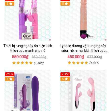
Hot
5
Hot
5
Thiết bị rung ngoáy ẩn hiện kích
Lybaile dương vật rung ngoáy
thích cực mạnh cho nữ
siêu mềm mại kích thích cực
mạnh
550.000₫
450.000₫
859.000₫
577.000₫
(1,668)
(1,441)
-22%
-39%
Hot
5
Hot
5