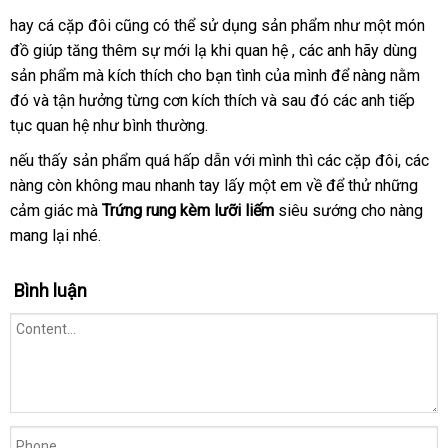
kèm
tay
hay cá cặp đôi
ăn
cũng
miễn
có thể sử dụng sản phẩm như một món
trứng
đồ giúp tăng thêm sự mới lạ khi quan hệ
rung
trộm
phí
chợ
,
dịch
các anh hãy dùng
thụt
sản phẩm
showroom
mà kích thích cho bạn tình
thông
của mình
vụ
giá
để nàng nằm
đẩy
đó
nhập
và tận hưởng từng cơn kích thích
chất
và
minh
xuất
sau đó
sỉ
nơi
các anh tiếp
massage
tục quan hệ như bình thường.
khẩu
lượng
xứ
bán
âm
Pháp
nếu thấy sản phẩm
đạo
xưởng
quá hấp dẫn
kho
với mình
nhập
thì
showroom
các cặp đôi
đại
,
giá
các
điểm
nàng còn không mau nhanh tay lấy một em về
hàng
khẩu
ở
để thử
Lazada
những
lý
bán
G
cảm giác mà
Trứng rung kèm lưỡi liếm
siêu sướng cho nàng
đâu
mang lại
nhanh
nhé.
uy
nhất
tín
Bình luận