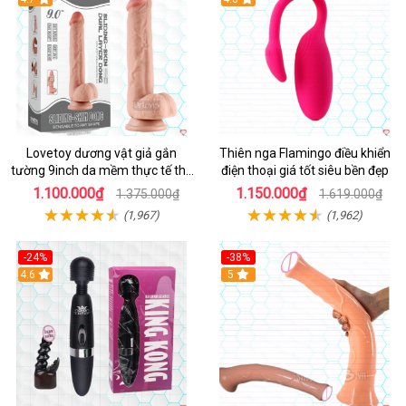
Lovetoy dương vật giả gắn
Thiên nga Flamingo điều khiển
tường 9inch da mềm thực tế thú
điện thoại giá tốt siêu bền đẹp
vị
1.100.000₫
1.150.000₫
1.375.000₫
1.619.000₫
(1,967)
(1,962)
-24%
-38%
4.6
Hot
5