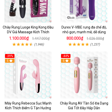
Chày Rung Luoge King Kong Đầu
Durex V-VIBE rung đa chế độ,
DV Giả Massage Kích Thích
nhỏ gọn, mạnh mẽ, dễ dùng
1.100.000₫
800.000₫
1.447.000₫
1.026.000₫
(1,946)
(1,237)
-39%
-44%
Hot
5
Hot
5
Máy Rung Rebecca Sục Mạnh
Chày Rung AV Tần Số Đa Dạng
Kích Thích Điểm G Tận Hưởng
Giá Tốt Đầy Hấp Dẫn