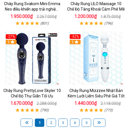
Chày Rung Svakom Mini Emma
Chày Rung LILO Massage 10
Neo điều khiển app trải nghiệm
Chế Độ Tăng Khoái Cảm Phê Mê
đỉnh
1.950.000₫
1.200.000₫
2.267.000₫
1.875.000₫
(801)
(796)
-27%
-32%
Hot
5
Hot
5
Chày Rung PrettyLove Skyler 10
Chày Rung Mizzzee Nhật Bản
Chế Độ Thư Giãn Tối Ưu
Kèm Lưỡi Liếm Siêu Phê Giá Tốt
1.670.000₫
1.440.000₫
2.288.000₫
2.118.000₫
(790)
(773)
1
2
3
4
5