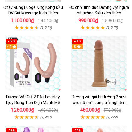
Chày Rung Luoge King Kong Đầu
Đồ chơi tình dục Dương vật ngựa
DV Giả Massage Kích Thích
hít tường Siêu kích thích
1.100.000₫
990.000₫
1.447.000₫
1.596.000₫
(1,946)
(1,945)
-37%
-21%
Hot
4.8
Hot
5
Dương Vật Giả 2 Đầu Lovetoy
Dương vật giả hít tường 2 size
Ljoy Rung Tích Điện Mạnh Mẽ
cho nữ mới dùng trải nghiệm
thật
1.250.000₫
450.000₫
1.984.000₫
570.000₫
(1,943)
(1,729)
-36%
-22%