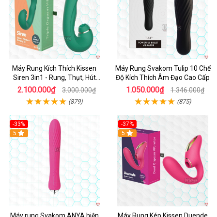
Máy Rung Kích Thích Kissen
Máy Rung Svakom Tulip 10 Chế
Siren 3in1 - Rung, Thụt, Hút
Độ Kích Thích Âm Đạo Cao Cấp
Mạnh
2.100.000₫
1.050.000₫
3.000.000₫
1.346.000₫
(879)
(875)
-33%
-37%
Hot
5
Hot
5
Máy rung Svakom ANYA hiện
Máy Rung Kép Kissen Duende