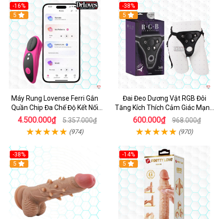
-16%
-38%
Hot
5
Hot
5
Máy Rung Lovense Ferri Gắn
Đai Đeo Dương Vật RGB Đôi
Quần Chip Đa Chế Độ Kết Nối
Tăng Kích Thích Cảm Giác Mạnh
App
Mẽ
4.500.000₫
600.000₫
5.357.000₫
968.000₫
(974)
(970)
-38%
-14%
5
5