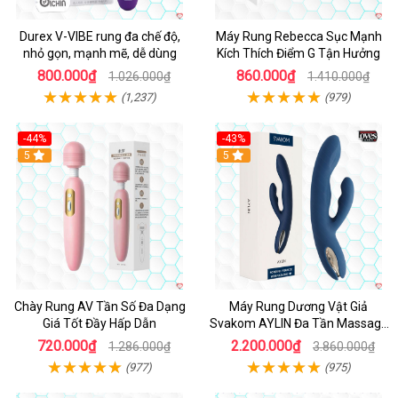
Durex V-VIBE rung đa chế độ,
Máy Rung Rebecca Sục Mạnh
nhỏ gọn, mạnh mẽ, dễ dùng
Kích Thích Điểm G Tận Hưởng
800.000₫
860.000₫
1.026.000₫
1.410.000₫
(1,237)
(979)
-44%
-43%
Hot
5
Hot
5
Chày Rung AV Tần Số Đa Dạng
Máy Rung Dương Vật Giả
Giá Tốt Đầy Hấp Dẫn
Svakom AYLIN Đa Tần Massage
Sướng
720.000₫
2.200.000₫
1.286.000₫
3.860.000₫
(977)
(975)