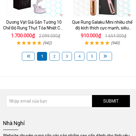
Dương Vật Giả Gắn Tường 10
Que Rung Galaku Mini nhiều chế
Chế Độ Rung Thụt Tỏa Nhiệt Cao
độ kích thích cực mạnh, siêu
Cấp
sướng
1.700.000₫
910.000₫
2.099.000₫
1.654.000₫
(942)
(940)
1
2
3
4
5
SUBMIT
Nhà Nghỉ
Website chuyên cung cấp các sản phẩm cao cấp dành cho tình yêu