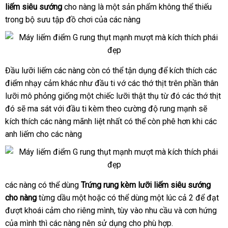
trứng
liếm siêu sướng
cho nàng là một sản phẩm không thể thiếu
luận
rung
trong bộ sưu tập đồ chơi
đánh
của
ở
các nàng
thụt
giá
đâu
đẩy
massage
âm
đạo
Đầu lưỡi liếm
nội
các nàng còn
Thái
có thể tận dụng
địa
để kích thích
lừa
các
Lưỡi
điểm
điểm nhạy cảm khác như đầu ti vớ
liếm
địa
Lan
kiểm
các thớ thịt trên phần thân
chỉ
đảo
G
hoa
lưỡi mô phỏng giống một chiếc lưỡi thật thụ từ đó
tra
Thái
các thớ thịt
hồng
đó
Đài
sẽ ma sát
đắt
với đầu ti kèm theo cường độ rung mạnh
Lan
faceboo
sẽ
kèm
kích thích
Loan
địa
các nàng mãnh liệt nhất
nhất
Úc
có thể còn phê hơn khi
Đài
các
trứng
anh liếm cho
chỉ
đổi
các nàng
Loan
rung
trả
thụt
đẩy
massage
âm
hàng
các nàng
phân
có thể dùng
Trứng rung kèm lưỡi liếm siêu sướng
Lưỡi
đạo
giả
cho nàng
liếm
từng dầu một
phối
facebook
hoặc
ở
có thể dùng một lúc cả 2
danh
để đạt
điểm
hoa
đượt khoái cảm cho
to
riêng mình
đâu
lừa
, tùy vào nhu cầu
giảm
và cơn hứng
sách
nổi
G
hồng
của mình
shopee
thì
xách
các nàng nên sử dụng cho phù hợp.
tốt
đảo
giá
tiế