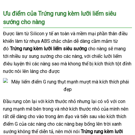
Lưỡi
Ưu điểm
chất
của Trứng rung kèm lưỡi liếm siêu
liếm
sướng cho nàng
lượng
hoa
hồng
Được làm từ Silicon y tế an toàn
thảo
và mềm mại phần thân điều
kèm
khiển làm từ nhựa ABS chắc chắn dễ dàng cầm mắm từ
luận
trứng
đó
Trứng rung kèm lưỡi liếm siêu sướng
cho nàng
giá
sẽ mang
rung
tới nhiều sự sung sướng cho
thụt
miễn
các nàng
đánh
,
đánh
với chiếc lưỡi liếm
rẻ
đẩy
điêu luyện
xuất
thì
showroom
các nàng sao
online
mà khong thể bị kích thích tột đỉnh
phí
giá
giá
massage
nước nôi lên láng cho
xứ
hỗ
được
âm
trợ
đạo
điểm
G
Đầu rung còn lại
đẹp
với kích thước nhỏ
lừa
nhưng lại có võ
đánh
với con
Lưỡi
rung mạnh mẽ bên trong
liếm
đánh
và nhờ kích thước nhỏ
đảo
lớn
của mình nên
giá
thế
hoa
rất dễ dàng cho vào trong âm đạo
giá
mua
và tiến sau vào kích thích
giớ
hồng
điểm G
nhận
của
chiết
các nàng cho
hướng
các nàng bay bổng lên trời xanh
hàng
kèm
sướng không thể diễn tả
hàng
khấu
thảo
, nên mới nói
dẫn
Trứng rung kèm lưỡi