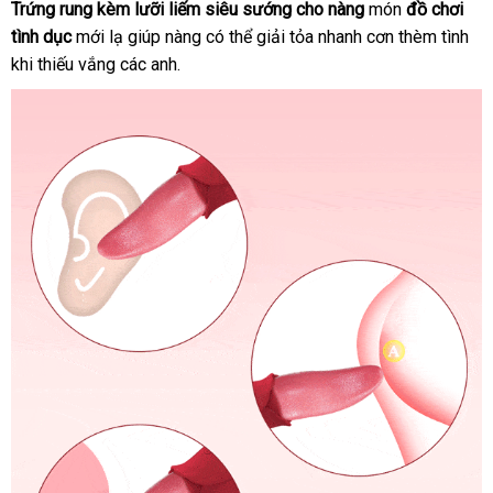
Trứng rung kèm lưỡi liếm siêu sướng cho nàng
món
đồ chơi
tình dục
mới lạ giúp nàng
ăn
có thể giải tỏa nhanh cơn thèm tình
khi thiếu vắng
có
các anh.
trộm
nên
mua