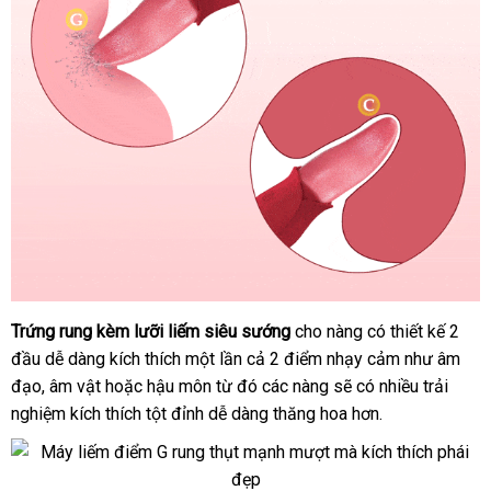
Trứng rung kèm lưỡi liếm siêu sướng
cho nàng có thiết kế 2
Luoi
đầu dễ dàng kích thích một lần cả 2 điểm nhạy cảm như âm
Liem
Am
đạo
xuất
, âm vật
xuất
hoặc hậu môn từ đó
thanh
các nàng
so
sẽ có nhiều trải
Dao
nghiệm kích thích tột đỉnh dễ dàng thăng hoa hơn.
khẩu
xứ
toán
sánh
Hoa
Hong
(1)