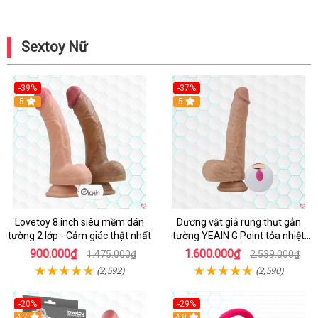
Sextoy Nữ
-39%
-37%
Hot
5
5
Lovetoy 8 inch siêu mềm dán
Dương vật giả rung thụt gắn
tường 2 lớp - Cảm giác thật nhất
tường YEAIN G Point tỏa nhiệt
điều khiển từ xa
900.000₫
1.600.000₫
1.475.000₫
2.539.000₫
(2,592)
(2,590)
-20%
-29%
Hot
4.7
Hot
4.8