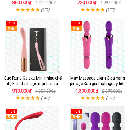
860.000₫
720.000₫
1.410.000₫
1.286.000₫
(979)
(977)
-45%
-33%
Hot
5
Hot
5
Que Rung Galaku Mini nhiều chế
Máy Massage Điểm G đa năng
độ kích thích cực mạnh, siêu
pin sạc Đầu giả thụt ngoáy tiện
sướng
lợi
910.000₫
1.390.000₫
1.654.000₫
2.075.000₫
(940)
(926)
-43%
-40%
Hot
5
5