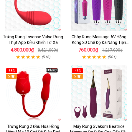
Trứng Rung Lovense Vulse Rung
Chày Rung Massage AV Hồng
Thụt App Điều Khiển Từ Xa
Kong 20 Chế Độ Đa Năng Tiện
Lợi
4.800.000₫
760.000₫
8.421.000₫
1.267.000₫
(918)
(901)
-38%
-43%
Hot
5
Hot
5
Trứng Rung 2 Đầu Hoa Hồng
Máy Rung Svakom Beatrice