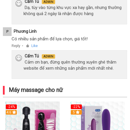
Cẩm Tú
ADMIN
Dạ, tùy vào từng khu vực xa hay gần, nhưng thường
không quá 2 ngày là nhận được hàng
Phương Linh
P
Có nhiều sản phẩm để lựa chọn, giá tốt!
Reply
Like
●
Cẩm Tú
ADMIN
Cảm ơn bạn, đừng quên thường xuyên ghé thăm
website để xem những sản phẩm mới nhất nhé.
Máy massage cho nữ
-24%
-22%
4.6
Hot
5