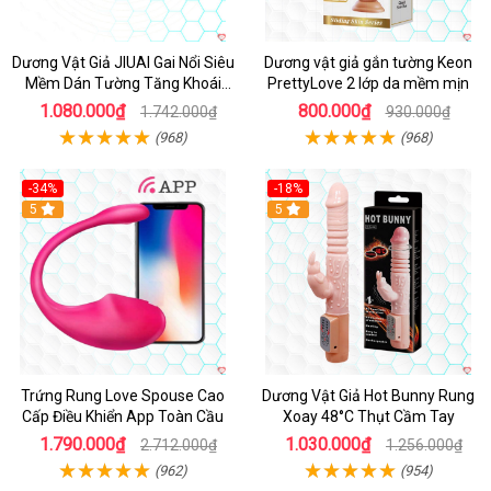
Dương Vật Giả JIUAI Gai Nổi Siêu
Dương vật giả gắn tường Keon
Mềm Dán Tường Tăng Khoái
PrettyLove 2 lớp da mềm mịn
Cảm
1.080.000₫
800.000₫
1.742.000₫
930.000₫
(968)
(968)
-34%
-18%
5
Hot
5
Trứng Rung Love Spouse Cao
Dương Vật Giả Hot Bunny Rung
Cấp Điều Khiển App Toàn Cầu
Xoay 48°C Thụt Cầm Tay
1.790.000₫
1.030.000₫
2.712.000₫
1.256.000₫
(962)
(954)