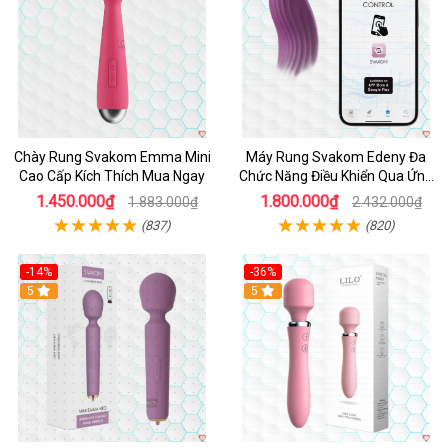
Chày Rung Svakom Emma Mini
Máy Rung Svakom Edeny Đa
Cao Cấp Kích Thích Mua Ngay
Chức Năng Điều Khiển Qua Ứng
Dụng
1.450.000₫
1.800.000₫
1.883.000₫
2.432.000₫
(837)
(820)
-14%
-36%
Hot
5
Hot
5