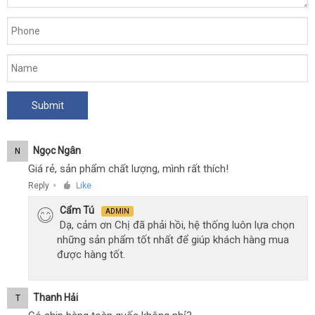
II
chính
hãng
cao
cấp
tại
Chúng
tôi
Ngọc Ngân
N
Giá rẻ, sản phẩm chất lượng, mình rất thích!
Reply
Like
●
Cẩm Tú
ADMIN
Dạ, cảm ơn Chị đã phải hồi, hệ thống luôn lựa chọn
những sản phẩm tốt nhất để giúp khách hàng mua
được hàng tốt.
Thanh Hải
T