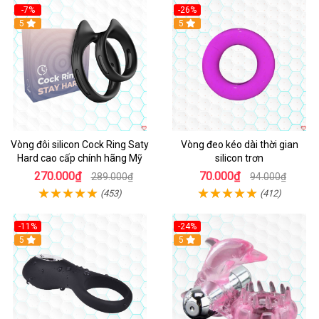
-7%
-26%
5
5
Vòng đôi silicon Cock Ring Saty
Vòng đeo kéo dài thời gian
Hard cao cấp chính hãng Mỹ
silicon trơn
270.000₫
70.000₫
289.000₫
94.000₫
(453)
(412)
-11%
-24%
5
5