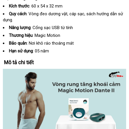
Kích thước
: 60 x 54 x 32 mm
Quy cách
: Vòng đeo dương vật
dễ
, cáp sạc
Đài
, sách hướng dẫn sử
dụng.
dàng
Loan
Năng lượng
: Cổng sạc USB từ tính
Thương hiệu
: Magic Motion
Bảo quản
: Nơi khô ráo thoáng mát
Hạn sử dụng
: 05 năm
Mô tả chi tiết