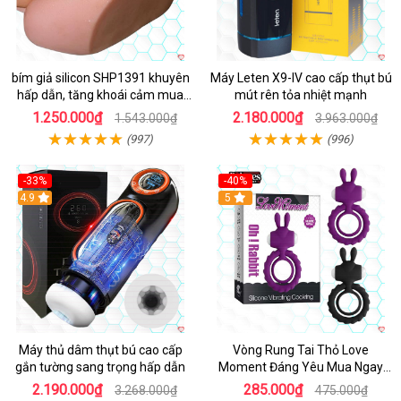
bím giả silicon SHP1391 khuyên
Máy Leten X9-IV cao cấp thụt bú
hấp dẫn, tăng khoái cảm mua
mút rên tỏa nhiệt mạnh
ngay
1.250.000₫
2.180.000₫
1.543.000₫
3.963.000₫
(997)
(996)
-33%
-40%
Hot
4.9
5
Máy thủ dâm thụt bú cao cấp
Vòng Rung Tai Thỏ Love
gắn tường sang trọng hấp dẫn
Moment Đáng Yêu Mua Ngay
Giá Tốt
2.190.000₫
285.000₫
3.268.000₫
475.000₫