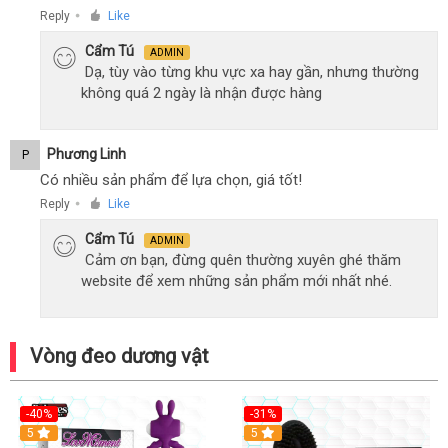
Reply
Like
●
Cẩm Tú
ADMIN
Dạ, tùy vào từng khu vực xa hay gần, nhưng thường
không quá 2 ngày là nhận được hàng
Phương Linh
P
Có nhiều sản phẩm để lựa chọn, giá tốt!
Reply
Like
●
Cẩm Tú
ADMIN
Cảm ơn bạn, đừng quên thường xuyên ghé thăm
website để xem những sản phẩm mới nhất nhé.
Vòng đeo dương vật
-40%
-31%
5
5