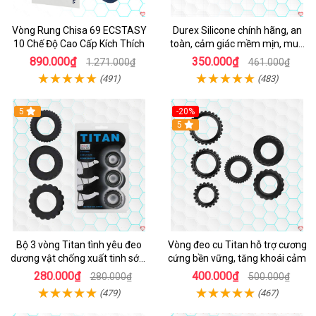
Vòng Rung Chisa 69 ECSTASY
Durex Silicone chính hãng, an
10 Chế Độ Cao Cấp Kích Thích
toàn, cảm giác mềm mịn, mua
ngay
890.000₫
350.000₫
1.271.000₫
461.000₫
(491)
(483)
5
-20%
Hot
5
Bộ 3 vòng Titan tình yêu đeo
Vòng đeo cu Titan hỗ trợ cương
dương vật chống xuất tinh sớm
cứng bền vững, tăng khoái cảm
chất liệu silicon y tế
280.000₫
400.000₫
280.000₫
500.000₫
(479)
(467)