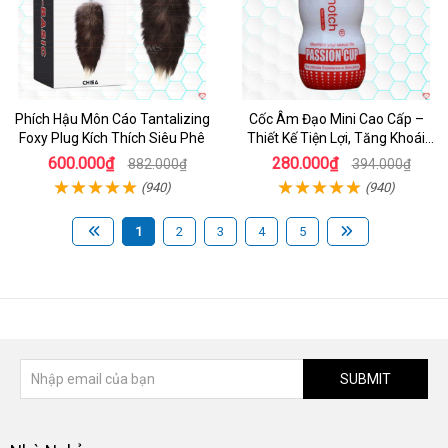
Phích Hậu Môn Cáo Tantalizing
Cốc Âm Đạo Mini Cao Cấp –
Foxy Plug Kích Thích Siêu Phê
Thiết Kế Tiện Lợi, Tăng Khoái
Cảm
600.000₫
280.000₫
882.000₫
394.000₫
(940)
(940)
1
2
3
4
5
SUBMIT