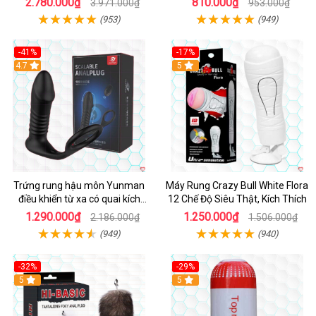
2.780.000₫
810.000₫
3.971.000₫
953.000₫
(953)
(949)
-41%
-17%
Hot
4.7
5
Trứng rung hậu môn Yunman
Máy Rung Crazy Bull White Flora
điều khiển từ xa có quai kích
12 Chế Độ Siêu Thật, Kích Thích
thích
1.290.000₫
1.250.000₫
2.186.000₫
1.506.000₫
(949)
(940)
-32%
-29%
Hot
5
5