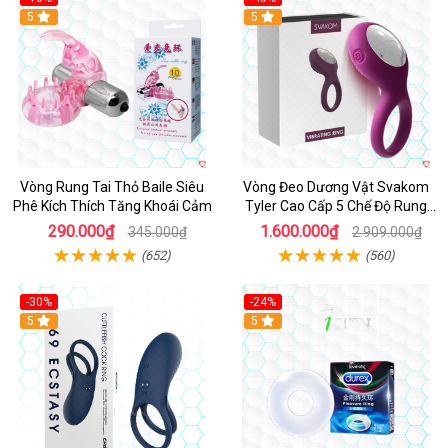
Hot
5
5
Vòng Rung Tai Thỏ Baile Siêu
Vòng Đeo Dương Vật Svakom
Phê Kích Thích Tăng Khoái Cảm
Tyler Cao Cấp 5 Chế Độ Rung
Mạnh Mẽ Kích Thích Điểm G
290.000₫
1.600.000₫
345.000₫
2.909.000₫
(652)
(560)
-30%
-24%
Hot
5
5