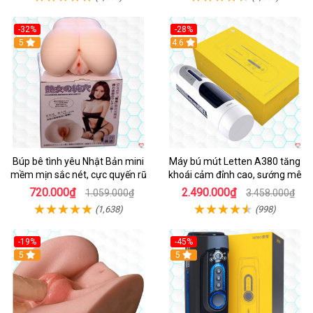
-32%
-28%
Hot
5
Hot
4.6
Búp bê tình yêu Nhật Bản mini
Máy bú mút Letten A380 tăng
mềm mịn sắc nét, cực quyến rũ
khoái cảm đỉnh cao, sướng mê
720.000₫
2.490.000₫
1.059.000₫
3.458.000₫
(1,638)
(998)
-19%
-45%
Hot
5
Hot
5