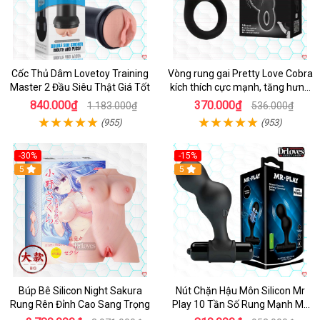
Cốc Thủ Dâm Lovetoy Training
Vòng rung gai Pretty Love Cobra
Master 2 Đầu Siêu Thật Giá Tốt
kích thích cực mạnh, tăng hưng
phấn
840.000₫
370.000₫
1.183.000₫
536.000₫
(955)
(953)
-30%
-15%
Hot
5
Hot
5
Búp Bê Silicon Night Sakura
Nút Chặn Hậu Môn Silicon Mr
Rung Rên Đỉnh Cao Sang Trọng
Play 10 Tần Số Rung Mạnh Mẽ
Kích Thích