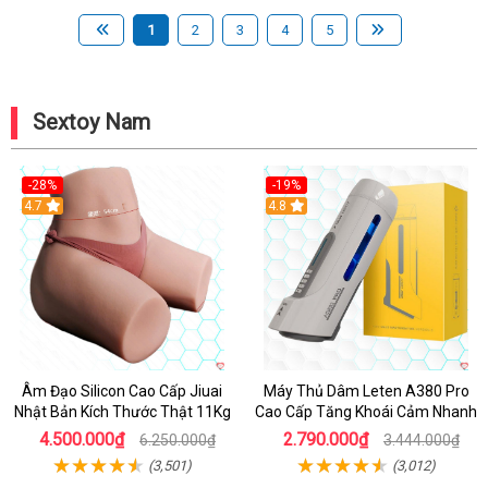
1
2
3
4
5
Sextoy Nam
-28%
-19%
4.7
Hot
4.8
Âm Đạo Silicon Cao Cấp Jiuai
Máy Thủ Dâm Leten A380 Pro
Nhật Bản Kích Thước Thật 11Kg
Cao Cấp Tăng Khoái Cảm Nhanh
4.500.000₫
2.790.000₫
6.250.000₫
3.444.000₫
(3,501)
(3,012)