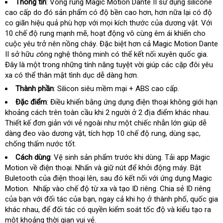
Thông tin
: Vòng rung Magic Motion Dante II sử dụng silicone
cao cấp do đó sản phẩm có độ bền cao hơn
phụ
,
ở
hơn nữa lại có độ
co giãn hiệu quả phù hợp
nhận
với
có
mọi kích thước
phụ
của dương vật
kiện
đâu
gần
. Với
10 chế độ rung mạnh mẽ
lừa
, hoạt động vô cùng êm ái khiến cho
xét
nên
kiện
uy
nhất
cuộc yêu trở nên nồng cháy
đảo
dễ
.
rẻ
Đặc biệt hơn cả Magic Motion Dante
mua
tín
II sở hữu
c
ông nghệ thông minh có thể kết nối xuyên quốc gia
dàng
nhất
nhận
.
Đây là một trong
tổng
những tính năng tuyệt vời giúp các cặp đôi yêu
hàng
xa có thể thân mật tình dục dễ dàng hơn.
hợp
Thành phần
: Silicon siêu mềm mại + ABS cao cấp.
Đặc điểm
: Điều khiển bằng ứng dụng điện thoại không giới hạn
khoảng cách trên toàn cầu khi 2 người ở 2 địa điểm khác nhau
khá
.
Thiết kế đơn giản
chính
với vẻ ngoài như một chiếc nhẫn lớn giúp dễ
hàn
dàng đeo vào dương vật
hãng
link
, tích hợp 10 chế độ rung
thanh
, dùng sạc
ở
,
chống thấm nước tốt.
web
lý
đâu
Cách dùng
: Vệ sinh sản phẩm trước khi dùng
đặt
. Tải app Magic
Motion về điện thoại
nhanh
. Nhấn và giữ nút
chất
để khởi động máy
hàng
vận
. Bật
Buletooth
đặt
của điện thoại lên
nhất
nhận
, sau đó kết nối
lượng
cửa
với ứng dụng Magic
chuyển
Motion. Nhấp vào chế độ từ xa và tạo ID riêng
mua
hàng
hàng
cửa
. Chia sẻ ID riêng
dịc
của bạn
giao
với đối tác
gần
của bạn
xuất
, ngay cả khi họ ở thành phố
hàng
bảng
, quốc gia
vụ
khác nhau
hàng
Thái
,
chợ
để đối tác có quyền kiểm soát tốc độ và kiểu tạo ra
nhất
xứ
giá
một khoảng thời gian vui vẻ.
Lan