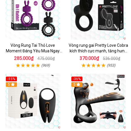
Vòng Rung Tai Thỏ Love
Vòng rung gai Pretty Love Cobra
Moment Đáng Yêu Mua Ngay
kích thích cực mạnh, tăng hưng
Giá Tốt
phấn
285.000₫
370.000₫
475.000₫
536.000₫
(969)
(953)
-15%
-36%
Hot
5
Hot
5