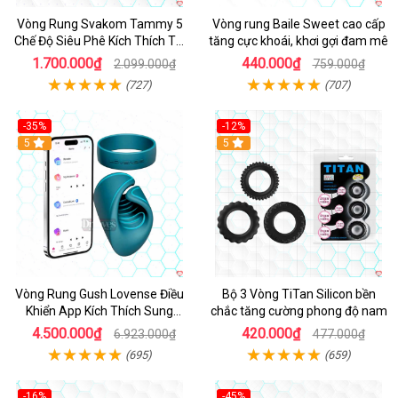
Vòng Rung Svakom Tammy 5
Vòng rung Baile Sweet cao cấp
Chế Độ Siêu Phê Kích Thích Tối
tăng cực khoái, khơi gợi đam mê
Đa
1.700.000₫
440.000₫
2.099.000₫
759.000₫
(727)
(707)
-35%
-12%
Hot
5
5
Vòng Rung Gush Lovense Điều
Bộ 3 Vòng TiTan Silicon bền
Khiển App Kích Thích Sung
chắc tăng cường phong độ nam
Sướng
4.500.000₫
420.000₫
6.923.000₫
477.000₫
(695)
(659)
-16%
-45%