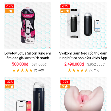
-14%
-37%
Hot
5
4.8
Lovetoy Lotus Silicon rung êm
Svakom Sam Neo cốc thủ dâm
âm đạo giả kích thích mạnh
rung hút co bóp điều khiển App
500.000₫
2.490.000₫
581.000₫
3.952.000₫
(2,988)
(2,759)
-32%
-20%
Hot
4.7
Hot
5