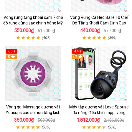
Vòng rung tăng khoái cảm 7 chế
Vòng Rung Cá Heo Baile 10 Chế
độ rung dùng sạc chính hãng Mỹ
Độ Tăng Khoái Cảm Đỉnh Cao
550.000₫
440.000₫
615.000₫
579.000₫
(407)
(399)
-30%
-14%
5
4.7
Vòng gai Massage dương vật
Máy tập dương vật Love Spouse
Youcups cao su non tăng kích
đa năng điều khiển app, vòng
thước
đeo siêu tiện
350.000₫
1.812.000₫
500.000₫
2.106.000₫
(379)
(378)