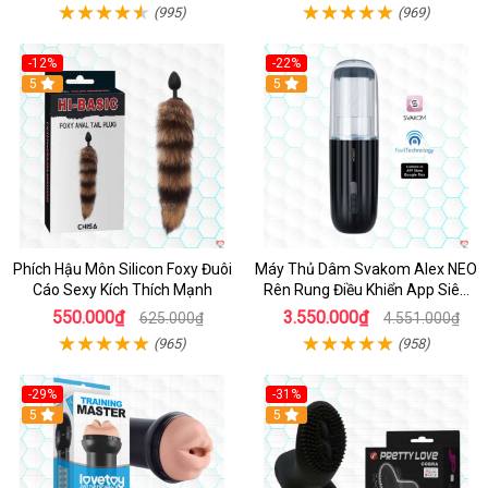
(995)
(969)
-12%
-22%
Hot
5
5
Phích Hậu Môn Silicon Foxy Đuôi
Máy Thủ Dâm Svakom Alex NEO
Cáo Sexy Kích Thích Mạnh
Rên Rung Điều Khiển App Siêu
Phê
550.000₫
3.550.000₫
625.000₫
4.551.000₫
(965)
(958)
-29%
-31%
Hot
5
5