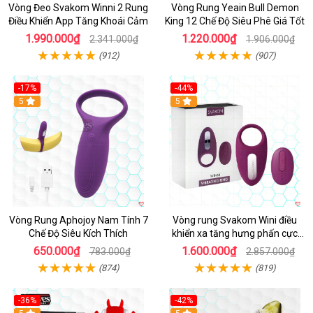
Vòng Đeo Svakom Winni 2 Rung
Vòng Rung Yeain Bull Demon
Điều Khiển App Tăng Khoái Cảm
King 12 Chế Độ Siêu Phê Giá Tốt
1.990.000₫
1.220.000₫
2.341.000₫
1.906.000₫
(912)
(907)
-17%
-44%
Hot
5
5
Vòng Rung Aphojoy Nam Tính 7
Vòng rung Svakom Wini điều
Chế Độ Siêu Kích Thích
khiển xa tăng hưng phấn cực
đỉnh
650.000₫
1.600.000₫
783.000₫
2.857.000₫
(874)
(819)
-36%
-42%