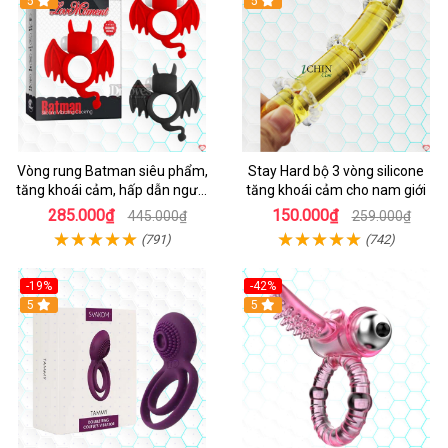
5
5
Vòng rung Batman siêu phẩm,
Stay Hard bộ 3 vòng silicone
tăng khoái cảm, hấp dẫn người
tăng khoái cảm cho nam giới
dùng
285.000₫
150.000₫
445.000₫
259.000₫
(791)
(742)
-19%
-42%
5
5