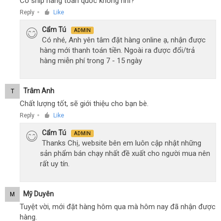
Có ship hàng toàn quốc không nhỉ?
Reply
Like
●
Cẩm Tú
ADMIN
Có nhé, Anh yên tâm đặt hàng online ạ, nhận được
hàng mới thanh toán tiền. Ngoài ra được đổi/trả
hàng miễn phí trong 7 - 15 ngày
Trâm Anh
T
Chất lượng tốt, sẽ giới thiệu cho bạn bè.
Reply
Like
●
Cẩm Tú
ADMIN
Thanks Chị, website bên em luôn cập nhật những
sản phẩm bán chạy nhất đề xuất cho người mua nên
rất uy tín.
Mỹ Duyên
M
Tuyệt vời, mới đặt hàng hôm qua mà hôm nay đã nhận được
hàng.