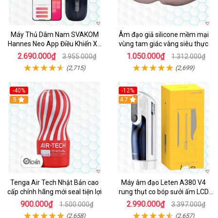
Máy Thủ Dâm Nam SVAKOM
Âm đạo giả silicone mềm mại
Hannes Neo App Điều Khiển Xa
vùng tam giác vàng siêu thực
Cao Cấp
2.690.000₫
1.050.000₫
3.955.000₫
1.312.000₫
(2,715)
(2,699)
-40%
-12%
Hot
5
Hot
4.7
Tenga Air Tech Nhật Bản cao
Máy âm đạo Leten A380 V4
cấp chính hãng mới seal tiện lợi
rung thụt co bóp sưởi ấm LCD
đẹp
900.000₫
2.990.000₫
1.500.000₫
3.397.000₫
(2,658)
(2,657)