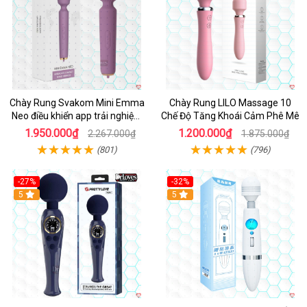
Chày Rung Svakom Mini Emma
Chày Rung LILO Massage 10
Neo điều khiển app trải nghiệm
Chế Độ Tăng Khoái Cảm Phê Mê
đỉnh
1.950.000₫
1.200.000₫
2.267.000₫
1.875.000₫
(801)
(796)
-27%
-32%
Hot
5
Hot
5