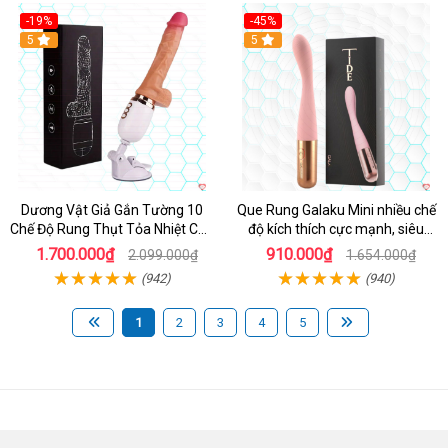
-19%
-45%
Hot
5
Hot
5
Dương Vật Giả Gắn Tường 10
Que Rung Galaku Mini nhiều chế
Chế Độ Rung Thụt Tỏa Nhiệt Cao
độ kích thích cực mạnh, siêu
Cấp
sướng
1.700.000₫
910.000₫
2.099.000₫
1.654.000₫
(942)
(940)
1
2
3
4
5