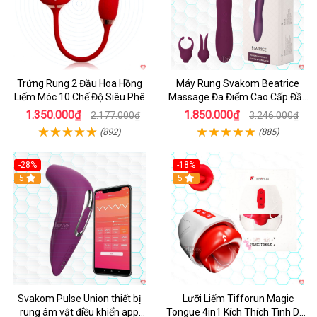
Trứng Rung 2 Đầu Hoa Hồng
Máy Rung Svakom Beatrice
Liếm Móc 10 Chế Độ Siêu Phê
Massage Đa Điểm Cao Cấp Đầy
Đam Mê
1.350.000₫
1.850.000₫
2.177.000₫
3.246.000₫
(892)
(885)
-28%
-18%
Hot
5
Hot
5
Svakom Pulse Union thiết bị
Lưỡi Liếm Tifforun Magic
rung âm vật điều khiển app
Tongue 4in1 Kích Thích Tình Dục