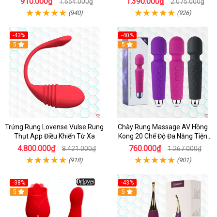
910.000₫
1.390.000₫
1.654.000₫
2.075.000₫
(940)
(926)
-43%
-40%
Hot
5
5
Trứng Rung Lovense Vulse Rung
Chày Rung Massage AV Hồng
Thụt App Điều Khiển Từ Xa
Kong 20 Chế Độ Đa Năng Tiện
Lợi
4.800.000₫
760.000₫
8.421.000₫
1.267.000₫
(918)
(901)
-38%
-43%
Hot
5
Hot
5