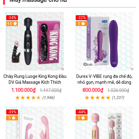
-24%
-22%
4.6
Hot
5
Chày Rung Luoge King Kong Đầu
Durex V-VIBE rung đa chế độ,
DV Giả Massage Kích Thích
nhỏ gọn, mạnh mẽ, dễ dùng
1.100.000₫
800.000₫
1.447.000₫
1.026.000₫
(1,946)
(1,237)
-39%
-44%
Hot
5
Hot
5