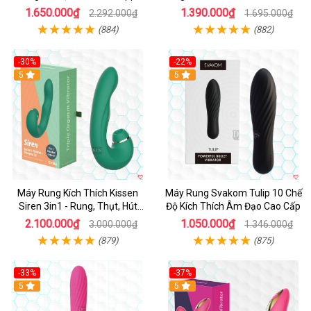
mạnh mẽ
Cao Cấp
1.650.000₫
1.390.000₫
2.292.000₫
1.695.000₫
(884)
(882)
-30%
-22%
Hot
5
Hot
5
Máy Rung Kích Thích Kissen
Máy Rung Svakom Tulip 10 Chế
Siren 3in1 - Rung, Thụt, Hút
Độ Kích Thích Âm Đạo Cao Cấp
Mạnh
2.100.000₫
1.050.000₫
3.000.000₫
1.346.000₫
(879)
(875)
-33%
-37%
Hot
5
Hot
5