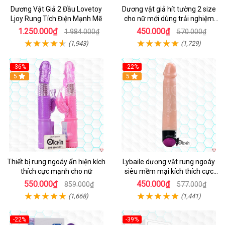
Dương Vật Giả 2 Đầu Lovetoy
Dương vật giả hít tường 2 size
Ljoy Rung Tích Điện Mạnh Mẽ
cho nữ mới dùng trải nghiệm
thật
1.250.000₫
450.000₫
1.984.000₫
570.000₫
(1,943)
(1,729)
-36%
-22%
Hot
5
Hot
5
Thiết bị rung ngoáy ẩn hiện kích
Lybaile dương vật rung ngoáy
thích cực mạnh cho nữ
siêu mềm mại kích thích cực
mạnh
550.000₫
450.000₫
859.000₫
577.000₫
(1,668)
(1,441)
-22%
-39%