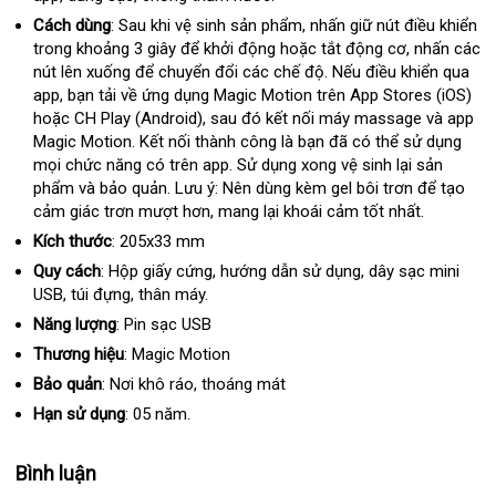
Bản
hàng
Cách dùng
: Sau khi vệ sinh sản phẩm
nơi
, nhấn giữ nút điều khiển
trong khoảng 3 giây
kiểm
để khởi động
Đức
hoặc tắt động cơ
nào
trung
, nhấn
cao
các
nút lên xuống
giá
để chuyển đổi
tra
giao
các chế độ
phân
.
giao
Nếu điều khiển qua
tâm
cấp
app
tiết
, bạn tải về ứng dụng Magic Motion trên App Stores (iOS)
sỉ
hàng
phối
hàng
chí
hoặc CH Play (Android)
kiệm
khuyến
,
nhập
sau đó kết nối máy massage
Hàn
và app
hã
Magic Motion
cũ
. Kết nối thành công là bạn
mãi
khẩu
phản
đã
amazon
có thể sử dụng
Quốc
vệ
mọi chức năng có trên app
đặt
. Sử dụng xong vệ sinh lại sản
hồi
sinh
phẩm
cũ
và bảo quản
đại
. Lưu ý: Nên dùng kèm gel bôi trơn
hàng
tự
để tạo
cảm giác trơn mượt hơn
lý
hỗ
, mang lại khoái cảm tốt nhất.
động
trợ
Kích thước
: 205x33 mm
Quy cách
: Hộp giấy cứng
sử
, hướng dẫn sử dụng
tư
, dây sạc mini
USB
đặt
, túi đựng
kiểm
, thân máy.
dụng
vấn
mua
tra
Năng lượng
: Pin sạc USB
Thương hiệu
: Magic Motion
Bảo quản
: Nơi khô ráo
cung
, thoáng mát
cấp
Hạn sử dụng
: 05 năm.
Bình luận