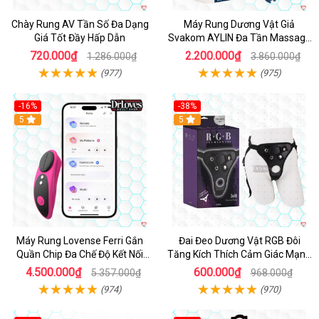
Chày Rung AV Tần Số Đa Dạng
Máy Rung Dương Vật Giả
Giá Tốt Đầy Hấp Dẫn
Svakom AYLIN Đa Tần Massage
Sướng
720.000₫
2.200.000₫
1.286.000₫
3.860.000₫
(977)
(975)
-16%
-38%
Hot
5
Hot
5
Máy Rung Lovense Ferri Gắn
Đai Đeo Dương Vật RGB Đôi
Quần Chip Đa Chế Độ Kết Nối
Tăng Kích Thích Cảm Giác Mạnh
App
Mẽ
4.500.000₫
600.000₫
5.357.000₫
968.000₫
(974)
(970)