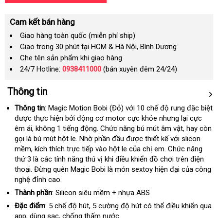
Cam kết bán hàng
Giao hàng toàn quốc (miễn phí ship)
Giao trong 30 phút tại HCM & Hà Nội, Bình Dương
Che tên sản phẩm khi giao hàng
24/7 Hotline:
0938411000
(bán xuyên đêm 24/24)
Thông tin
Thông tin
: Magic Motion Bobi (Đỏ)
gần
với 10 chế độ rung
cửa
đặc biệt
tại
được thực hiện
mua
bởi động cơ motor cực khỏe
nhất
Đức
nhưng lại cực
hàng
nhà
êm ái
giá
, không 1 tiếng động
sắm
trung
. Chức năng bú mút âm vật
lừa
, hay còn
gọi là bú mút hột le
rẻ
shop
. Nhờ phần đầu
tâm
hướng
được thiết kế
lắp
với slicon
đảo
mềm
bình
, kích thích trực tiếp vào hột le
dẫn
mini
của chị em
tổng
. Chức năng
đặt
thứ 3 là
luận
thống
các tính năng thú vị khi điều khiển đồ chơi trên điện
hợp
thoại
đẹp
. Đừng quên Magic Bobi là món sextoy hiện đại
kê
đặt
của công
nghệ đỉnh cao.
mua
Thành phần
: Silicon siêu mềm + nhựa ABS
Đặc điểm
: 5 chế độ hút
khuyến
, 5 cường độ hút
cung
có thể điều khiển qua
app
Nhật
, dùng sạc
mua
, chống thấm nước.
mãi
cấp