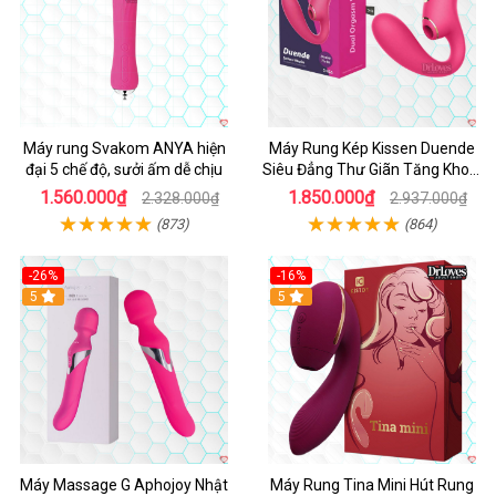
Máy rung Svakom ANYA hiện
Máy Rung Kép Kissen Duende
đại 5 chế độ, sưởi ấm dễ chịu
Siêu Đẳng Thư Giãn Tăng Khoái
Cảm
1.560.000₫
1.850.000₫
2.328.000₫
2.937.000₫
(873)
(864)
-26%
-16%
Hot
5
Hot
5
Máy Massage G Aphojoy Nhật
Máy Rung Tina Mini Hút Rung