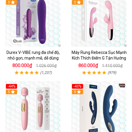
Hot
5
Hot
5
Durex V-VIBE rung đa chế độ,
Máy Rung Rebecca Sục Mạnh
nhỏ gọn, mạnh mẽ, dễ dùng
Kích Thích Điểm G Tận Hưởng
800.000₫
860.000₫
1.026.000₫
1.410.000₫
(1,237)
(979)
-44%
-43%
Hot
5
Hot
5