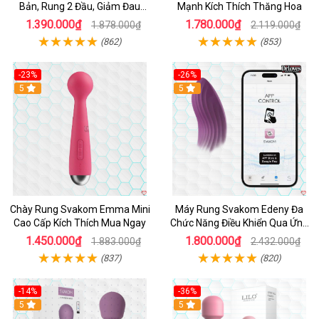
Bản, Rung 2 Đầu, Giảm Đau
Mạnh Kích Thích Thăng Hoa
Nhanh
1.390.000₫
1.780.000₫
1.878.000₫
2.119.000₫
(862)
(853)
-23%
-26%
Hot
5
Hot
5
Chày Rung Svakom Emma Mini
Máy Rung Svakom Edeny Đa
Cao Cấp Kích Thích Mua Ngay
Chức Năng Điều Khiển Qua Ứng
Dụng
1.450.000₫
1.800.000₫
1.883.000₫
2.432.000₫
(837)
(820)
-14%
-36%
Hot
5
Hot
5