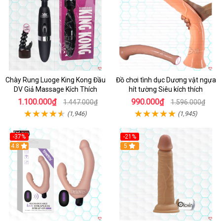
Chày Rung Luoge King Kong Đầu
Đồ chơi tình dục Dương vật ngựa
DV Giả Massage Kích Thích
hít tường Siêu kích thích
1.100.000₫
990.000₫
1.447.000₫
1.596.000₫
(1,946)
(1,945)
-37%
-21%
Hot
4.8
Hot
5