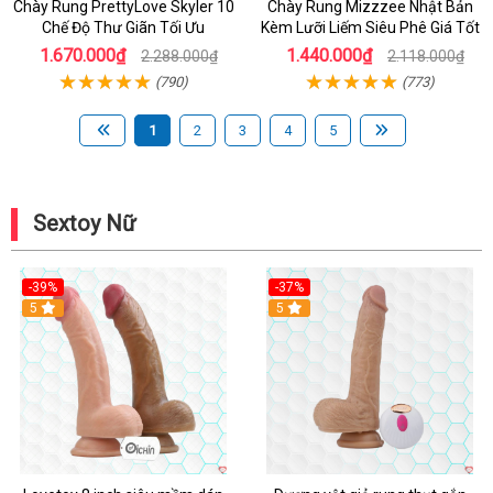
Chày Rung PrettyLove Skyler 10
Chày Rung Mizzzee Nhật Bản
Chế Độ Thư Giãn Tối Ưu
Kèm Lưỡi Liếm Siêu Phê Giá Tốt
1.670.000₫
1.440.000₫
2.288.000₫
2.118.000₫
(790)
(773)
1
2
3
4
5
Sextoy Nữ
-39%
-37%
Hot
5
5