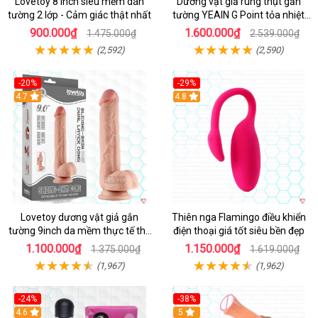
Lovetoy 8 inch siêu mềm dán
Dương vật giả rung thụt gắn
tường 2 lớp - Cảm giác thật nhất
tường YEAIN G Point tỏa nhiệt
điều khiển từ xa
900.000₫
1.600.000₫
1.475.000₫
2.539.000₫
(2,592)
(2,590)
-20%
-29%
Hot
4.7
Hot
4.8
Lovetoy dương vật giả gắn
Thiên nga Flamingo điều khiển
tường 9inch da mềm thực tế thú
điện thoại giá tốt siêu bền đẹp
vị
1.100.000₫
1.150.000₫
1.375.000₫
1.619.000₫
(1,967)
(1,962)
-24%
-38%
4.6
Hot
5