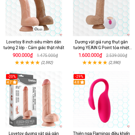
Lovetoy 8 inch siêu mềm dán
Dương vật giả rung thụt gắn
tường 2 lớp - Cảm giác thật nhất
tường YEAIN G Point tỏa nhiệt
điều khiển từ xa
900.000₫
1.600.000₫
1.475.000₫
2.539.000₫
(2,592)
(2,590)
-20%
-29%
Hot
4.7
Hot
4.8
Lovetoy dương vật giả gắn
Thiên nga Flamingo điều khiển