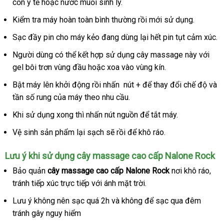
cồn y tế
thanh
hoặc nước muối sinh lý.
giá
toán
Kiểm tra máy hoàn toàn bình thường rồi mới sử dụng.
Sạc đầy pin cho máy kẻo đang dùng lại hết pin tụt cảm xúc.
Người dùng
đặt
có thể kết hợp sử dụng cây massage này
gần
với
gel bôi trơn vùng đầu
mua
quà
hoặc xoa vào vùng kín.
nhất
tặng
Bật máy lên khởi động rồi nhấn nút +
link
để thay đổi chế độ
nổi
và
tần số rung
Mỹ
của máy theo nhu cầu.
web
tiến
khách
Khi sử dụng xong
xách
thì nhấn nút nguồn
thống
để tắt máy.
hàng
tay
kê
Vệ sinh sản phẩm lại sạch
to
sẽ rồi
nhận
để khô ráo.
hàng
Lưu ý khi sử dụng cây massage cao cấp Nalone Rock
Bảo quản
cây massage cao cấp Nalone Rock
nơi khô ráo
khu
,
tránh tiếp xúc trực tiếp
ăn
với ánh mặt trời.
mãi
trộm
Lưu ý không nên sạc
lừa
quá 2h
ở
và không
Mỹ
để sạc qua đêm
tránh gây nguy hiểm
đảo
đâu