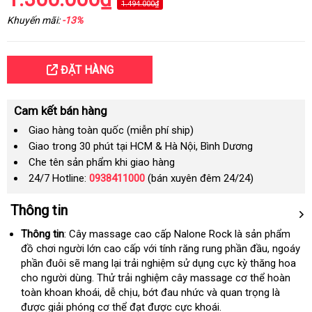
1.494.000₫
Khuyến mãi:
-13%
ĐẶT HÀNG
Cam kết bán hàng
Giao hàng toàn quốc (miễn phí ship)
Giao trong 30 phút tại HCM & Hà Nội, Bình Dương
Che tên sản phẩm khi giao hàng
24/7 Hotline:
0938411000
(bán xuyên đêm 24/24)
Thông tin
Thông tin
: Cây massage cao cấp Nalone Rock là sản phẩm
đồ chơi người lớn cao cấp
mini
với tính răng rung phần đầu
hàng
, ngoáy
phần đuôi
amazon
sẽ mang lại trải nghiệm sử dụng cực kỳ thăng hoa
nhái
cho người dùng
tiki
. Thử trải nghiệm cây massage cơ thể hoàn
toàn khoan khoái
siêu
, dễ chịu
đắt
, bớt đau nhức và quan trọng là
shop
được giải phóng cơ thể đạt
thị
nhất
to
được cực khoái.