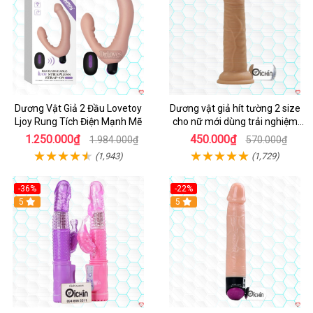
Dương Vật Giả 2 Đầu Lovetoy
Dương vật giả hít tường 2 size
Ljoy Rung Tích Điện Mạnh Mẽ
cho nữ mới dùng trải nghiệm
thật
1.250.000₫
450.000₫
1.984.000₫
570.000₫
(1,943)
(1,729)
-36%
-22%
Hot
5
Hot
5