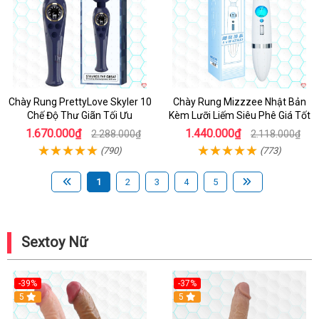
Chày Rung PrettyLove Skyler 10
Chày Rung Mizzzee Nhật Bản
Chế Độ Thư Giãn Tối Ưu
Kèm Lưỡi Liếm Siêu Phê Giá Tốt
1.670.000₫
1.440.000₫
2.288.000₫
2.118.000₫
(790)
(773)
1
2
3
4
5
Sextoy Nữ
-39%
-37%
Hot
5
5