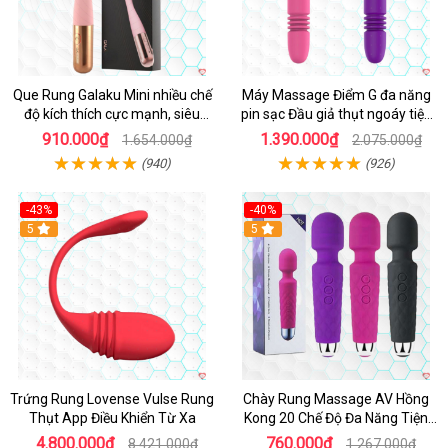
Que Rung Galaku Mini nhiều chế
Máy Massage Điểm G đa năng
độ kích thích cực mạnh, siêu
pin sạc Đầu giả thụt ngoáy tiện
sướng
lợi
910.000₫
1.390.000₫
1.654.000₫
2.075.000₫
(940)
(926)
-43%
-40%
Hot
5
5
Trứng Rung Lovense Vulse Rung
Chày Rung Massage AV Hồng
Thụt App Điều Khiển Từ Xa
Kong 20 Chế Độ Đa Năng Tiện
Lợi
4.800.000₫
760.000₫
8.421.000₫
1.267.000₫