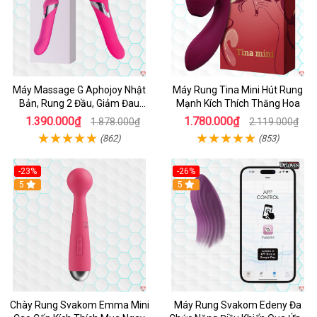
Máy Massage G Aphojoy Nhật
Máy Rung Tina Mini Hút Rung
Bản, Rung 2 Đầu, Giảm Đau
Mạnh Kích Thích Thăng Hoa
Nhanh
1.390.000₫
1.780.000₫
1.878.000₫
2.119.000₫
(862)
(853)
-23%
-26%
Hot
5
Hot
5
Chày Rung Svakom Emma Mini
Máy Rung Svakom Edeny Đa