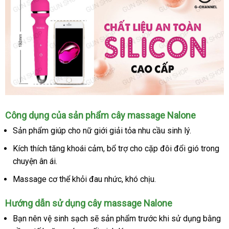
Cây
Công dụng
thanh
của sản phẩm cây massage Nalone
massage
toán
Sản phẩm giúp cho nữ giới giải tỏa nhu cầu sinh lý.
cao
cấp
Kích thích tăng khoái cảm
xưởng
, bổ trợ cho cặp đôi đổi gió trong
Nalone
chuyện ân ái.
Massage cơ thể khỏi đau nhức
giao
, khó chịu.
hàng
Hướng dẫn sử dụng cây massage Nalone
Bạn nên vệ sinh sạch
báo
sẽ sản phẩm trước khi sử dụng bằng