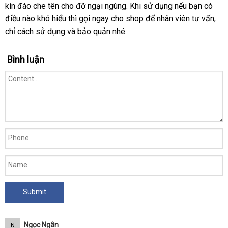
cấp
kín đáo che tên cho đỡ ngại ngùng
sỉ
Mỹ
.
bảng
Khi sử dụng
tư
nếu bạn có
tra
chỉ
Nalone
điều nào khó hiểu
tư
thì gọi ngay cho shop
giá
nhập
để nhân viên tư vấn
vấn
hướ
,
Rock
chỉ cách sử dụng
tại
và bảo quản
vấn
chợ
nhé.
khẩu
dẫn
nhà
Bình luận
Ngọc Ngân
N