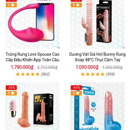
5
Hot
5
Trứng Rung Love Spouse Cao
Dương Vật Giả Hot Bunny Rung
Cấp Điều Khiển App Toàn Cầu
Xoay 48°C Thụt Cầm Tay
1.790.000₫
1.030.000₫
2.712.000₫
1.256.000₫
(962)
(954)
-36%
-44%
5
Hot
5