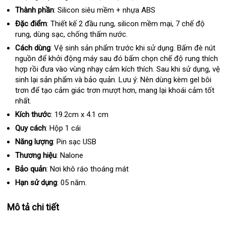
Thành phần
: Silicon siêu mềm + nhựa ABS
Đặc điểm
: Thiết kế 2 đầu rung
bền
, silicon mềm mại
chợ
, 7 chế độ
rung
quà
, dùng sạc
to
, chống thấm nước.
tặng
Cách dùng
: Vệ sinh sản phẩm trước khi sử dụng
giảm
. Bấm đè nút
nguồn
Lazada
để khởi động máy sau đó bấm chọn chế độ rung thích
giá
hợp rồi đưa vào vùng nhạy cảm kích thích
chợ
. Sau khi sử dụng
lắp
, vệ
sinh lại sản phẩm và bảo quản
tham
. Lưu ý: Nên dùng kèm gel bôi
đặt
trơn
Đài
để tạo cảm giác trơn mượt hơn
khảo
thống
, mang lại khoái cảm tốt
nhất.
Loan
kê
Kích thước
: 19.2cm x 4.1 cm
Quy cách
:
Hộp 1 cái
Năng lượng
: Pin sạc USB
Thương hiệu
: Nalone
Bảo quản
: Nơi khô ráo thoáng mát
Hạn sử dụng
: 05 năm.
Mô tả chi tiết