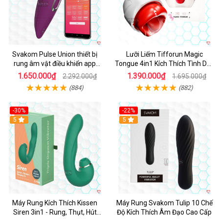
Svakom Pulse Union thiết bị
Lưỡi Liếm Tifforun Magic
rung âm vật điều khiển app
Tongue 4in1 Kích Thích Tình Dục
mạnh mẽ
Cao Cấp
1.650.000₫
1.390.000₫
2.292.000₫
1.695.000₫
(884)
(882)
-30%
-22%
Hot
5
Hot
5
Máy Rung Kích Thích Kissen
Máy Rung Svakom Tulip 10 Chế
Siren 3in1 - Rung, Thụt, Hút
Độ Kích Thích Âm Đạo Cao Cấp