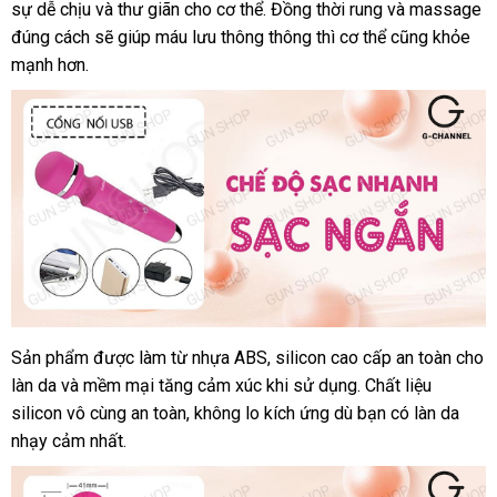
kê
sự dễ chịu
đắt
và thư giãn cho cơ thể
hành
nhất
kiệm
xét
Thái
. Đồng thời rung
hãng
Hàn
và massage
dàng
đúng cách
có
sẽ giúp máu lưu thông thông
nhất
Lan
giá
thì cơ thể
Quốc
mua
cũng khỏe
mạnh hơn.
nên
rẻ
hàng
mua
Sản phẩm
nhanh
được làm từ nhựa ABS
giá
, silicon cao cấp an toàn cho
Cây
làn da
massage
thương
và mềm mại tăng cảm xúc khi sử dụng
nhất
sỉ
mới
. Chất liệu
cao
silicon vô cùng an toàn
hiệu
xách
, không lo kích ứng
đặt
dù bạn có làn da
nhất
cấp
nhạy cảm nhất.
tay
mua
Nalone