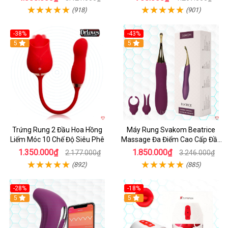
(918)
(901)
-38%
-43%
Hot
5
Hot
5
Trứng Rung 2 Đầu Hoa Hồng
Máy Rung Svakom Beatrice
Liếm Móc 10 Chế Độ Siêu Phê
Massage Đa Điểm Cao Cấp Đầy
Đam Mê
1.350.000₫
1.850.000₫
2.177.000₫
3.246.000₫
(892)
(885)
-28%
-18%
Hot
5
Hot
5