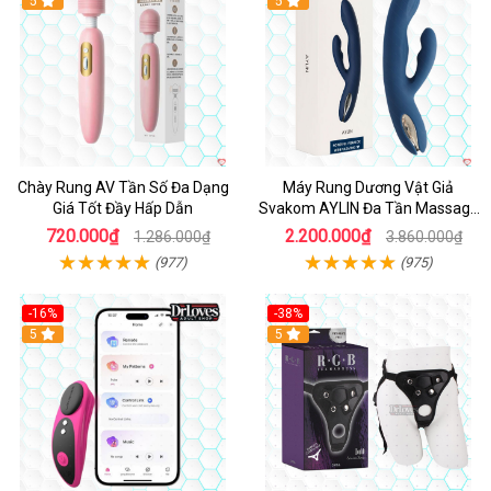
Hot
5
Hot
5
Chày Rung AV Tần Số Đa Dạng
Máy Rung Dương Vật Giả
Giá Tốt Đầy Hấp Dẫn
Svakom AYLIN Đa Tần Massage
Sướng
720.000₫
2.200.000₫
1.286.000₫
3.860.000₫
(977)
(975)
-16%
-38%
Hot
5
Hot
5