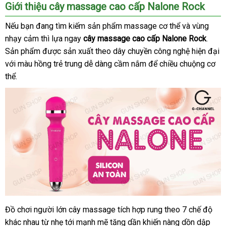
Giới thiệu cây massage cao cấp Nalone Rock
chợ
Nếu bạn đang tìm kiếm sản phẩm massage cơ thể
voucher
và vùng
nhạy cảm
có
thì lựa ngay
cây massage cao cấp Nalone Rock
lớn
.
Sản phẩm
nên
đắt
được sản xuất theo dây chuyền công nghệ hiện đại
ở
với màu hồng trẻ trung dễ dàng cầm nắm
mua
nhất
nhập
để chiều chuộng cơ
đâu
thể.
hàng
Đồ chơi người lớn cây massage tích hợp rung theo 7 chế độ
Cây
khác nhau từ nhẹ tới mạnh mẽ tăng dần khiến nàng dồn dập
massage