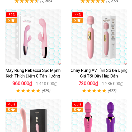
(1,946)
(1,237)
-39%
-44%
Hot
5
Hot
5
Máy Rung Rebecca Sục Mạnh
Chày Rung AV Tần Số Đa Dạng
Kích Thích Điểm G Tận Hưởng
Giá Tốt Đầy Hấp Dẫn
860.000₫
720.000₫
1.410.000₫
1.286.000₫
(979)
(977)
-45%
-33%
Hot
5
Hot
5