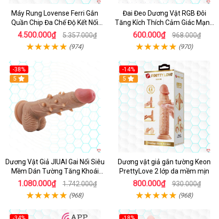
Máy Rung Lovense Ferri Gắn
Đai Đeo Dương Vật RGB Đôi
Quần Chip Đa Chế Độ Kết Nối
Tăng Kích Thích Cảm Giác Mạnh
App
Mẽ
4.500.000₫
600.000₫
5.357.000₫
968.000₫
(974)
(970)
-38%
-14%
5
5
Dương Vật Giả JIUAI Gai Nổi Siêu
Dương vật giả gắn tường Keon
Mềm Dán Tường Tăng Khoái
PrettyLove 2 lớp da mềm mịn
Cảm
1.080.000₫
800.000₫
1.742.000₫
930.000₫
(968)
(968)
-34%
-18%