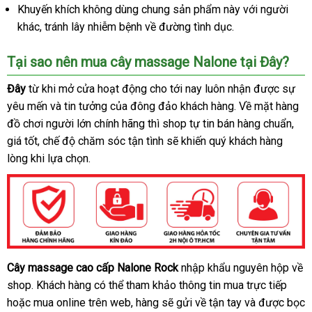
Khuyến khích không dùng chung sản phẩm này
online
với người
khác
đánh
, tránh lây nhiễm bệnh về đường tình dục.
giá
Tại sao nên mua cây massage Nalone tại Đây?
Đây
từ khi mở cửa hoạt động cho tới nay luôn nhận
đẹp
được sự
yêu mến
tư
và tin tưởng
xuất
của đông đảo khách hàng
hàng
. Về mặt hàng
đồ chơi người lớn chính hãng
vấn
xứ
địa
thì shop tự tin bán hàng chuẩn
giả
đăn
,
giá tốt
Đài
, chế độ chăm sóc tận tình
chỉ
amazon
sẽ khiến quý khách hàng
ký
lòng khi lựa chọn.
Loan
Cây massage cao cấp Nalone Rock
nhập khẩu nguyên hộp về
Cây
shop
massage
Mỹ
. Khách hàng
đăng
có thể tham khảo thông tin mua trực tiếp
lắp
cao
hoặc mua online trên web
ký
bỏ
, hàng
Mỹ
sẽ gửi về tận tay
kiểm
và
địa
được bọc
đặt