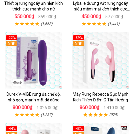
Thiết bị rung ngoáy ẩn hiện kích
Lybaile dương vật rung ngoáy
thích cực mạnh cho nữ
siêu mềm mại kích thích cực
mạnh
550.000₫
450.000₫
859.000₫
577.000₫
(1,668)
(1,441)
-22%
-39%
Hot
5
Hot
5
Durex V-VIBE rung đa chế độ,
Máy Rung Rebecca Sục Mạnh
nhỏ gọn, mạnh mẽ, dễ dùng
Kích Thích Điểm G Tận Hưởng
800.000₫
860.000₫
1.026.000₫
1.410.000₫
(1,237)
(979)
-44%
-43%