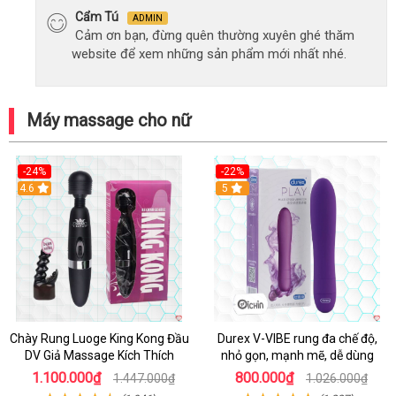
Cẩm Tú
ADMIN
Cảm ơn bạn, đừng quên thường xuyên ghé thăm
website để xem những sản phẩm mới nhất nhé.
Máy massage cho nữ
-24%
-22%
4.6
Hot
5
Chày Rung Luoge King Kong Đầu
Durex V-VIBE rung đa chế độ,
DV Giả Massage Kích Thích
nhỏ gọn, mạnh mẽ, dễ dùng
1.100.000₫
800.000₫
1.447.000₫
1.026.000₫