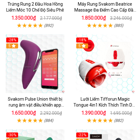
Trứng Rung 2 Đầu Hoa Hồng
Máy Rung Svakom Beatrice
Liếm Móc 10 Chế Độ Siêu Phê
Massage Đa Điểm Cao Cấp Đầy
Đam Mê
1.350.000₫
1.850.000₫
2.177.000₫
3.246.000₫
(892)
(885)
-28%
-18%
Hot
5
Hot
5
Svakom Pulse Union thiết bị
Lưỡi Liếm Tifforun Magic
rung âm vật điều khiển app
Tongue 4in1 Kích Thích Tình Dục
mạnh mẽ
Cao Cấp
1.650.000₫
1.390.000₫
2.292.000₫
1.695.000₫
(884)
(882)
-30%
-22%