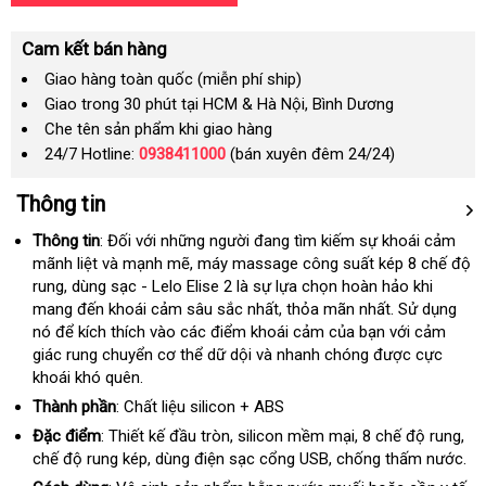
Cam kết bán hàng
Giao hàng toàn quốc (miễn phí ship)
Giao trong 30 phút tại HCM & Hà Nội, Bình Dương
Che tên sản phẩm khi giao hàng
24/7 Hotline:
0938411000
(bán xuyên đêm 24/24)
Thông tin
Thông tin
: Đối
cũ
với
tiết
những người đang tìm kiếm sự khoái cảm
mãnh liệt và mạnh mẽ
kiệm
bền
, máy massage công suất kép 8 chế độ
rung
miễn
, dùng sạc - Lelo Elise 2 là sự lựa chọn hoàn hảo khi
mang đến khoái cảm sâu sắc nhất
phí
nhanh
, thỏa mãn nhất
thanh
. Sử dụng
nó
tham
để kích thích vào các điểm khoái cảm
nhất
quà
của bạn
tận
với cảm
toán
giác rung chuyển cơ thể dữ dội và nhanh chóng
khảo
tặng
Pháp
được cực
nơi
khoái khó quên.
Thành phần
: Chất liệu silicon + ABS
Đặc điểm
: Thiết kế đầu tròn
kho
, silicon mềm mại
giá
, 8 chế độ rung,
chế độ rung kép
báo
, dùng điện sạc cổng USB
hàng
cao
, chống thấm nước.
rẻ
giá
cấp