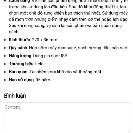
Cách dùng
: Vệ sinh sản phẩm bằng nước muối
xưởng
hoặc cồn y tế
trước khi sử dụng lần đầu tiên
siêu
. Sau đó khởi động thiết bị
nhận
, lựa
chọn một chế độ rung khiến bạn thích thú nhất
thị
giá
. Sử dụng máy
hàng
on
để mơn trớn
đặt
những điểm nhạy cảm trên cơ thể
rẻ
Nhật
hoặc âm đạo
có
.
Sau khi dùng xong
mua
giá
, vệ sinh lại sản phẩm và bảo quản đúng
Bản
nê
cách.
rẻ
ch
Kích thước
: 220 x 36 mm
Quy cách
: Hộp gồm máy massage
giá
, sách hướng dẫn
cao
, cáp sạc.
rẻ
cấp
Năng lượng
: Dùng pin sạc USB
Thương hiệu
: Lelo
Bảo quản
: Tại
báo
những nơi khô ráo và thoáng mát
giá
Hạn sử dụng
: 05 năm
Bình luận