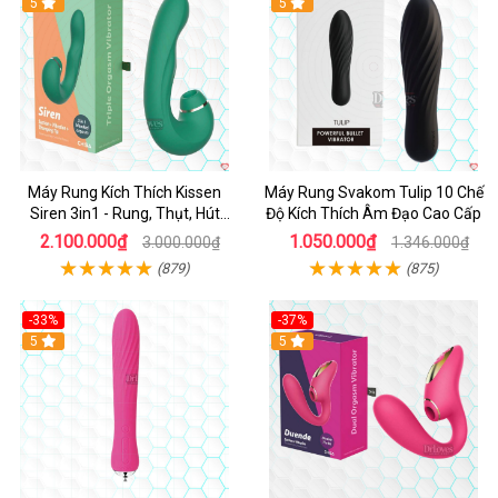
Hot
5
Hot
5
Máy Rung Kích Thích Kissen
Máy Rung Svakom Tulip 10 Chế
Siren 3in1 - Rung, Thụt, Hút
Độ Kích Thích Âm Đạo Cao Cấp
Mạnh
2.100.000₫
1.050.000₫
3.000.000₫
1.346.000₫
(879)
(875)
-33%
-37%
Hot
5
Hot
5