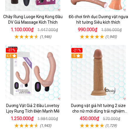
Chày Rung Luoge King Kong Đầu
Đồ chơi tình dục Dương vật ngựa
DV Giả Massage Kích Thích
hít tường Siêu kích thích
1.100.000₫
990.000₫
1.447.000₫
1.596.000₫
(1,946)
(1,945)
-37%
-21%
Hot
4.8
Hot
5
Dương Vật Giả 2 Đầu Lovetoy
Dương vật giả hít tường 2 size
Ljoy Rung Tích Điện Mạnh Mẽ
cho nữ mới dùng trải nghiệm
thật
1.250.000₫
450.000₫
1.984.000₫
570.000₫
(1,943)
(1,729)