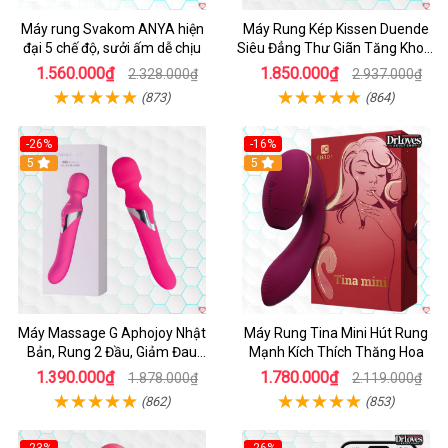
Máy rung Svakom ANYA hiện
Máy Rung Kép Kissen Duende
đại 5 chế độ, sưởi ấm dễ chịu
Siêu Đẳng Thư Giãn Tăng Khoái
Cảm
1.560.000₫
1.850.000₫
2.328.000₫
2.937.000₫
(873)
(864)
-26%
-16%
Hot
5
Hot
5
Máy Massage G Aphojoy Nhật
Máy Rung Tina Mini Hút Rung
Bản, Rung 2 Đầu, Giảm Đau
Mạnh Kích Thích Thăng Hoa
Nhanh
1.390.000₫
1.780.000₫
1.878.000₫
2.119.000₫
(862)
(853)