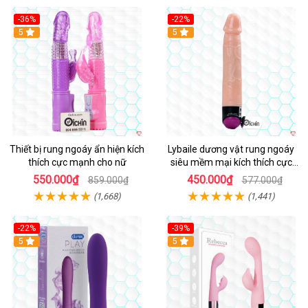
-36%
-22%
Hot
5
Hot
5
Thiết bị rung ngoáy ẩn hiện kích
Lybaile dương vật rung ngoáy
thích cực mạnh cho nữ
siêu mềm mại kích thích cực
mạnh
550.000₫
450.000₫
859.000₫
577.000₫
(1,668)
(1,441)
-22%
-39%
Hot
5
Hot
5