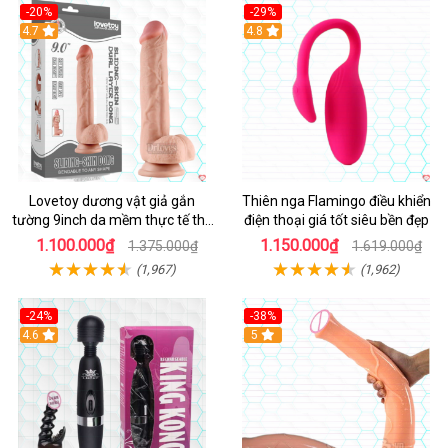
-20%
-29%
Hot
4.7
Hot
4.8
Lovetoy dương vật giả gắn
Thiên nga Flamingo điều khiển
tường 9inch da mềm thực tế thú
điện thoại giá tốt siêu bền đẹp
vị
1.100.000₫
1.150.000₫
1.375.000₫
1.619.000₫
(1,967)
(1,962)
-24%
-38%
4.6
Hot
5