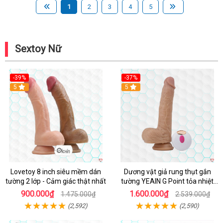
1
2
3
4
5
Sextoy Nữ
-39%
-37%
Hot
5
5
Lovetoy 8 inch siêu mềm dán
Dương vật giả rung thụt gắn
tường 2 lớp - Cảm giác thật nhất
tường YEAIN G Point tỏa nhiệt
điều khiển từ xa
900.000₫
1.600.000₫
1.475.000₫
2.539.000₫
(2,592)
(2,590)