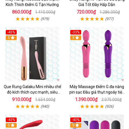
Kích Thích Điểm G Tận Hưởng
Giá Tốt Đầy Hấp Dẫn
860.000₫
720.000₫
1.410.000₫
1.286.000₫
(979)
(977)
-45%
-33%
Hot
5
Hot
5
Que Rung Galaku Mini nhiều chế
Máy Massage Điểm G đa năng
độ kích thích cực mạnh, siêu
pin sạc Đầu giả thụt ngoáy tiện
sướng
lợi
910.000₫
1.390.000₫
1.654.000₫
2.075.000₫
(940)
(926)
-43%
-40%
Hot
5
5