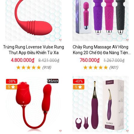
Trứng Rung Lovense Vulse Rung
Chày Rung Massage AV Hồng
Thụt App Điều Khiển Từ Xa
Kong 20 Chế Độ Đa Năng Tiện
Lợi
4.800.000₫
760.000₫
8.421.000₫
1.267.000₫
(918)
(901)
-38%
-43%
Hot
5
Hot
5