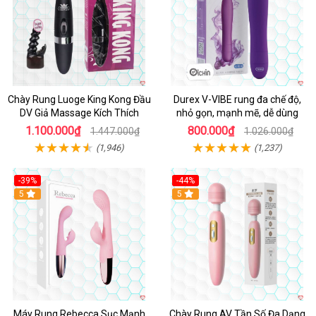
Chày Rung Luoge King Kong Đầu
Durex V-VIBE rung đa chế độ,
DV Giả Massage Kích Thích
nhỏ gọn, mạnh mẽ, dễ dùng
1.100.000₫
800.000₫
1.447.000₫
1.026.000₫
(1,946)
(1,237)
-39%
-44%
Hot
5
Hot
5
Máy Rung Rebecca Sục Mạnh
Chày Rung AV Tần Số Đa Dạng