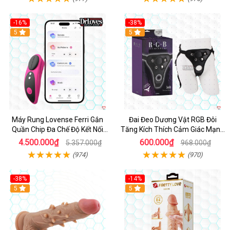
-16%
-38%
Hot
5
Hot
5
Máy Rung Lovense Ferri Gắn
Đai Đeo Dương Vật RGB Đôi
Quần Chip Đa Chế Độ Kết Nối
Tăng Kích Thích Cảm Giác Mạnh
App
Mẽ
4.500.000₫
600.000₫
5.357.000₫
968.000₫
(974)
(970)
-38%
-14%
5
5