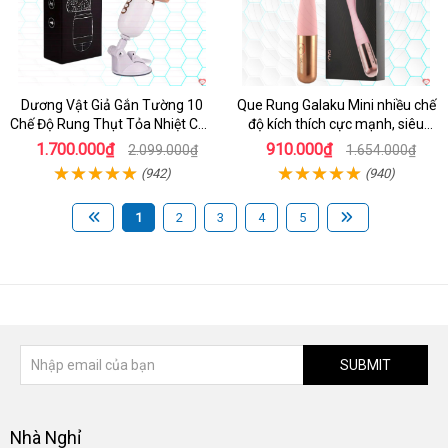
Dương Vật Giả Gắn Tường 10
Que Rung Galaku Mini nhiều chế
Chế Độ Rung Thụt Tỏa Nhiệt Cao
độ kích thích cực mạnh, siêu
Cấp
sướng
1.700.000₫
910.000₫
2.099.000₫
1.654.000₫
(942)
(940)
1
2
3
4
5
SUBMIT
Nhà Nghỉ