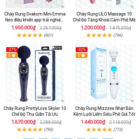
Chày Rung Svakom Mini Emma
Chày Rung LILO Massage 10
Neo điều khiển app trải nghiệm
Chế Độ Tăng Khoái Cảm Phê Mê
đỉnh
1.950.000₫
1.200.000₫
2.267.000₫
1.875.000₫
(801)
(796)
-27%
-32%
Hot
5
Hot
5
Chày Rung PrettyLove Skyler 10
Chày Rung Mizzzee Nhật Bản
Chế Độ Thư Giãn Tối Ưu
Kèm Lưỡi Liếm Siêu Phê Giá Tốt
1.670.000₫
1.440.000₫
2.288.000₫
2.118.000₫
(790)
(773)