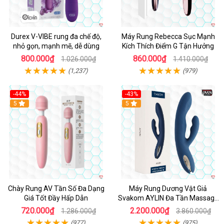
Durex V-VIBE rung đa chế độ,
Máy Rung Rebecca Sục Mạnh
nhỏ gọn, mạnh mẽ, dễ dùng
Kích Thích Điểm G Tận Hưởng
800.000₫
860.000₫
1.026.000₫
1.410.000₫
(1,237)
(979)
-44%
-43%
Hot
5
Hot
5
Chày Rung AV Tần Số Đa Dạng
Máy Rung Dương Vật Giả
Giá Tốt Đầy Hấp Dẫn
Svakom AYLIN Đa Tần Massage
Sướng
720.000₫
2.200.000₫
1.286.000₫
3.860.000₫
(977)
(975)