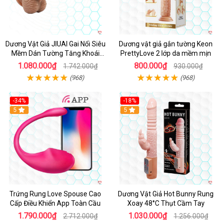
Dương Vật Giả JIUAI Gai Nổi Siêu
Dương vật giả gắn tường Keon
Mềm Dán Tường Tăng Khoái
PrettyLove 2 lớp da mềm mịn
Cảm
1.080.000₫
800.000₫
1.742.000₫
930.000₫
(968)
(968)
-34%
-18%
5
Hot
5
Trứng Rung Love Spouse Cao
Dương Vật Giả Hot Bunny Rung
Cấp Điều Khiển App Toàn Cầu
Xoay 48°C Thụt Cầm Tay
1.790.000₫
1.030.000₫
2.712.000₫
1.256.000₫