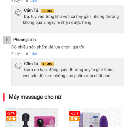
Reply
Like
●
Cẩm Tú
ADMIN
Dạ, tùy vào từng khu vực xa hay gần, nhưng thường
không quá 2 ngày là nhận được hàng
Phương Linh
P
Có nhiều sản phẩm để lựa chọn, giá tốt!
Reply
Like
●
Cẩm Tú
ADMIN
Cảm ơn bạn, đừng quên thường xuyên ghé thăm
website để xem những sản phẩm mới nhất nhé.
Máy massage cho nữ
-24%
-22%
4.6
Hot
5