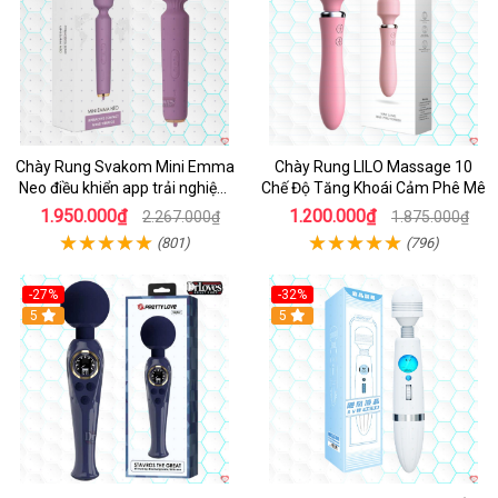
Chày Rung Svakom Mini Emma
Chày Rung LILO Massage 10
Neo điều khiển app trải nghiệm
Chế Độ Tăng Khoái Cảm Phê Mê
đỉnh
1.950.000₫
1.200.000₫
2.267.000₫
1.875.000₫
(801)
(796)
-27%
-32%
Hot
5
Hot
5