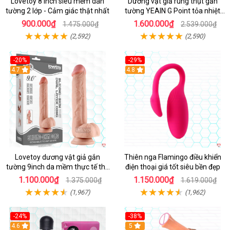
Lovetoy 8 inch siêu mềm dán
Dương vật giả rung thụt gắn
tường 2 lớp - Cảm giác thật nhất
tường YEAIN G Point tỏa nhiệt
điều khiển từ xa
900.000₫
1.600.000₫
1.475.000₫
2.539.000₫
(2,592)
(2,590)
-20%
-29%
Hot
4.7
Hot
4.8
Lovetoy dương vật giả gắn
Thiên nga Flamingo điều khiển
tường 9inch da mềm thực tế thú
điện thoại giá tốt siêu bền đẹp
vị
1.100.000₫
1.150.000₫
1.375.000₫
1.619.000₫
(1,967)
(1,962)
-24%
-38%
4.6
Hot
5