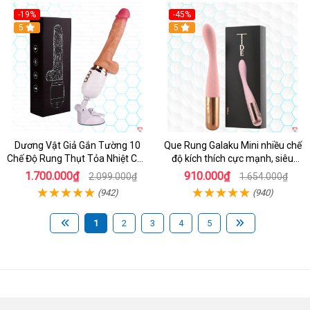
-19%
-45%
Hot
5
Hot
5
Dương Vật Giả Gắn Tường 10
Que Rung Galaku Mini nhiều chế
Chế Độ Rung Thụt Tỏa Nhiệt Cao
độ kích thích cực mạnh, siêu
Cấp
sướng
1.700.000₫
910.000₫
2.099.000₫
1.654.000₫
(942)
(940)
1
2
3
4
5