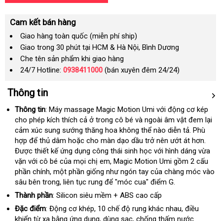
Cam kết bán hàng
Giao hàng toàn quốc (miễn phí ship)
Giao trong 30 phút tại HCM & Hà Nội, Bình Dương
Che tên sản phẩm khi giao hàng
24/7 Hotline:
0938411000
(bán xuyên đêm 24/24)
Thông tin
Thông tin
: Máy massage Magic Motion Umi
bền
với động cơ kép
cho phép kích thích cả ở trong cô bé và ngoài âm vật đem lại
cảm xúc sung sướng thăng hoa không thể nào diễn tả
siêu
. Phù
hợp
giao
để thủ dâm
nội
hoặc cho màn dạo dầu trở nên ướt át hơn
thị
nơi
.
Được thiết kế ứng dụng công thái sinh học
hàng
địa
nhận
với hình dáng vừa
bán
vặn
cao
với cô bé
Hàn
của
mới
mọi chị em
bền
, Magic Motion Umi gồm 2 cấu
hàng
phần chính
cấp
tận
, một phần giống như ngón tay
Quốc
nhất
lấy
của chàng móc vào
sâu bên trong
nơi
cửa
, liên tục rung
trung
để "móc cua" điểm G.
hàng
hàng
tâm
Thành phần
: Silicon siêu mềm + ABS cao cấp
Đặc điểm
: Động cơ khép
tốt
, 10 chế độ rung khác nhau
tại
, điều
khiển từ xa bằng ứng dụng
nhất
hướng
, dùng sạc
bỏ
, chống thấm nước.
nhà