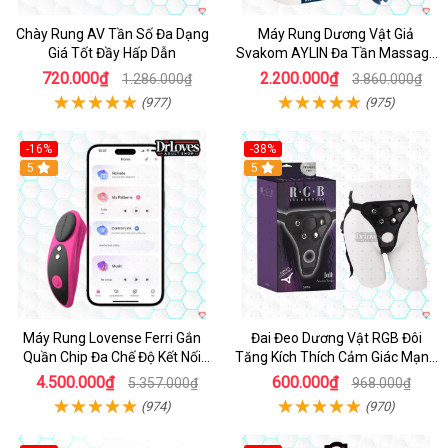
Chày Rung AV Tần Số Đa Dạng
Máy Rung Dương Vật Giả
Giá Tốt Đầy Hấp Dẫn
Svakom AYLIN Đa Tần Massage
Sướng
720.000₫
2.200.000₫
1.286.000₫
3.860.000₫
(977)
(975)
-16%
-38%
Hot
5
Hot
5
Máy Rung Lovense Ferri Gắn
Đai Đeo Dương Vật RGB Đôi
Quần Chip Đa Chế Độ Kết Nối
Tăng Kích Thích Cảm Giác Mạnh
App
Mẽ
4.500.000₫
600.000₫
5.357.000₫
968.000₫
(974)
(970)