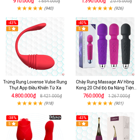
910.000₫
1.390.000₫
1.654.000₫
2.075.000₫
(940)
(926)
-43%
-40%
Hot
5
5
Trứng Rung Lovense Vulse Rung
Chày Rung Massage AV Hồng
Thụt App Điều Khiển Từ Xa
Kong 20 Chế Độ Đa Năng Tiện
Lợi
4.800.000₫
760.000₫
8.421.000₫
1.267.000₫
(918)
(901)
-38%
-43%
Hot
5
Hot
5