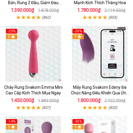
Bản, Rung 2 Đầu, Giảm Đau
Mạnh Kích Thích Thăng Hoa
Nhanh
1.390.000₫
1.780.000₫
1.878.000₫
2.119.000₫
(862)
(853)
-23%
-26%
Hot
5
Hot
5
Chày Rung Svakom Emma Mini
Máy Rung Svakom Edeny Đa
Cao Cấp Kích Thích Mua Ngay
Chức Năng Điều Khiển Qua Ứng
Dụng
1.450.000₫
1.800.000₫
1.883.000₫
2.432.000₫
(837)
(820)
-14%
-36%
Hot
5
Hot
5