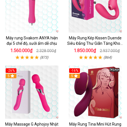
Máy rung Svakom ANYA hiện
Máy Rung Kép Kissen Duende
đại 5 chế độ, sưởi ấm dễ chịu
Siêu Đẳng Thư Giãn Tăng Khoái
Cảm
1.560.000₫
1.850.000₫
2.328.000₫
2.937.000₫
(873)
(864)
-26%
-16%
Hot
5
Hot
5
Máy Massage G Aphojoy Nhật
Máy Rung Tina Mini Hút Rung