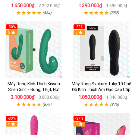
mạnh mẽ
Cao Cấp
1.650.000₫
1.390.000₫
2.292.000₫
1.695.000₫
(884)
(882)
-30%
-22%
Hot
5
Hot
5
Máy Rung Kích Thích Kissen
Máy Rung Svakom Tulip 10 Chế
Siren 3in1 - Rung, Thụt, Hút
Độ Kích Thích Âm Đạo Cao Cấp
Mạnh
2.100.000₫
1.050.000₫
3.000.000₫
1.346.000₫
(879)
(875)
-33%
-37%
Hot
5
Hot
5