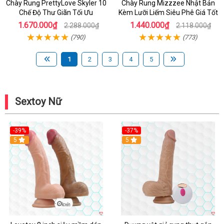
Chày Rung PrettyLove Skyler 10
Chày Rung Mizzzee Nhật Bản
Chế Độ Thư Giãn Tối Ưu
Kèm Lưỡi Liếm Siêu Phê Giá Tốt
1.670.000₫
1.440.000₫
2.288.000₫
2.118.000₫
(790)
(773)
1
2
3
4
5
Sextoy Nữ
-39%
-37%
Hot
5
5