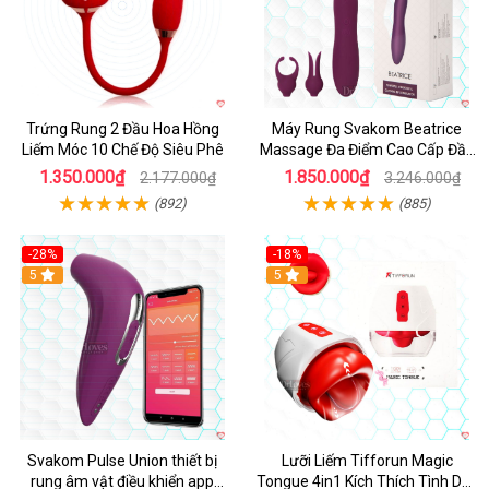
Trứng Rung 2 Đầu Hoa Hồng
Máy Rung Svakom Beatrice
Liếm Móc 10 Chế Độ Siêu Phê
Massage Đa Điểm Cao Cấp Đầy
Đam Mê
1.350.000₫
1.850.000₫
2.177.000₫
3.246.000₫
(892)
(885)
-28%
-18%
Hot
5
Hot
5
Svakom Pulse Union thiết bị
Lưỡi Liếm Tifforun Magic
rung âm vật điều khiển app
Tongue 4in1 Kích Thích Tình Dục