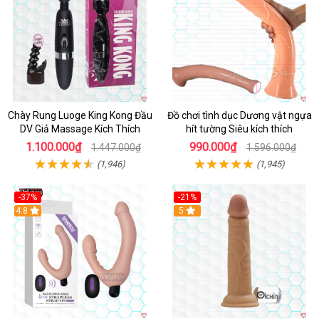
Chày Rung Luoge King Kong Đầu
Đồ chơi tình dục Dương vật ngựa
DV Giả Massage Kích Thích
hít tường Siêu kích thích
1.100.000₫
990.000₫
1.447.000₫
1.596.000₫
(1,946)
(1,945)
-37%
-21%
Hot
4.8
Hot
5