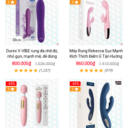
Hot
5
Hot
5
Durex V-VIBE rung đa chế độ,
Máy Rung Rebecca Sục Mạnh
nhỏ gọn, mạnh mẽ, dễ dùng
Kích Thích Điểm G Tận Hưởng
800.000₫
860.000₫
1.026.000₫
1.410.000₫
(1,237)
(979)
-44%
-43%
Hot
5
Hot
5