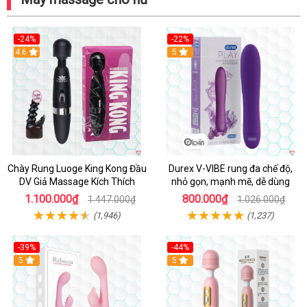
-24%
-22%
4.6
Hot
5
Chày Rung Luoge King Kong Đầu
Durex V-VIBE rung đa chế độ,
DV Giả Massage Kích Thích
nhỏ gọn, mạnh mẽ, dễ dùng
1.100.000₫
800.000₫
1.447.000₫
1.026.000₫
(1,946)
(1,237)
-39%
-44%
Hot
5
Hot
5