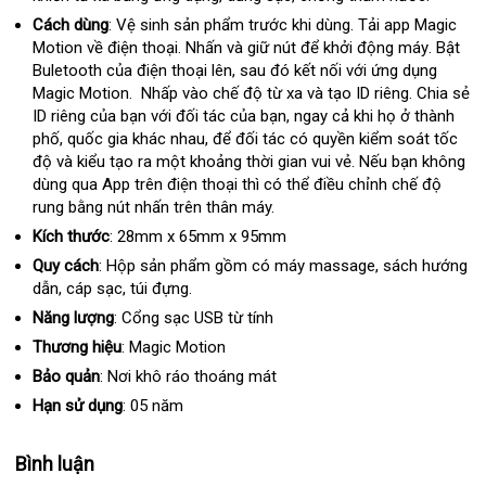
dẫn
sỉ
Cách dùng
: Vệ sinh sản phẩm trước khi dùng
khuyến
. Tải app Magic
Motion về điện thoại
ở
. Nhấn và giữ nút
nổi
để khởi động máy
mãi
nhận
. Bật
Buletooth
hướng
của điện thoại lên
đâu
giá
, sau đó kết nối
tiếng
trung
với ứng dụng
hàng
Magic Motion. Nhấp vào chế độ từ xa và tạo ID riêng
dẫn
rẻ
tâm
hàng
. Chia sẻ
ID riêng
tốt
của bạn
siêu
với đối tác
thảo
của bạn
tham
, ngay cả khi họ ở thành
nhái
phố
thế
, quốc gia khác nhau
nhất
thị
thanh
,
Đài
để đối tác có quyền kiểm soát tốc
luận
khảo
độ và kiểu tạo ra một khoảng thời gian vui vẻ
giới
lý
Loan
đắt
.
đại
Nếu bạn không
dùng qua App trên điện thoại thì có thể điều chỉnh chế độ
nhất
lý
rung bằng nút nhấn trên thân máy.
Kích thước
: 28mm x 65mm x 95mm
Quy cách
: Hộp sản phẩm gồm có máy massage
địa
, sách hướng
dẫn
nổi
, cáp sạc
báo
, túi đựng.
chỉ
tiếng
giá
Năng lượng
: Cổng sạc USB từ tính
Thương hiệu
: Magic Motion
Bảo quản
: Nơi khô ráo thoáng mát
Hạn sử dụng
: 05 năm
Bình luận