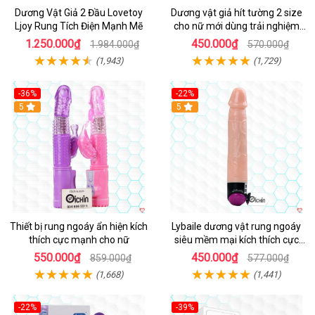
Dương Vật Giả 2 Đầu Lovetoy
Dương vật giả hít tường 2 size
Ljoy Rung Tích Điện Mạnh Mẽ
cho nữ mới dùng trải nghiệm
thật
1.250.000₫
450.000₫
1.984.000₫
570.000₫
(1,943)
(1,729)
-36%
-22%
Hot
5
Hot
5
Thiết bị rung ngoáy ẩn hiện kích
Lybaile dương vật rung ngoáy
thích cực mạnh cho nữ
siêu mềm mại kích thích cực
mạnh
550.000₫
450.000₫
859.000₫
577.000₫
(1,668)
(1,441)
-22%
-39%