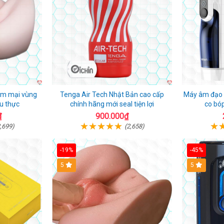
ềm mại vùng
Tenga Air Tech Nhật Bản cao cấp
Máy âm đạo 
u thực
chính hãng mới seal tiện lợi
co bó
₫
900.000₫
,699)
(2,658)
-19%
-45%
Hot
5
Hot
5