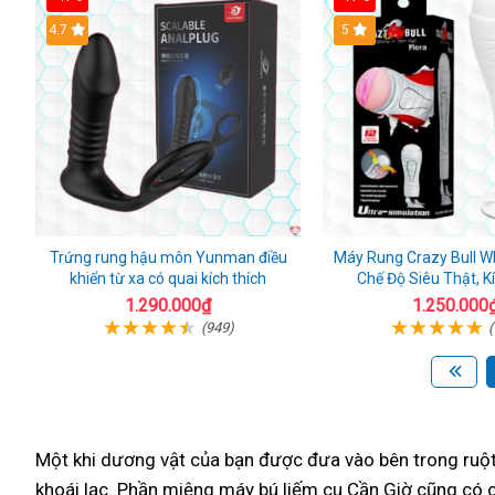
Hot
4.7
5
Trứng rung hậu môn Yunman điều
Máy Rung Crazy Bull Wh
khiển từ xa có quai kích thích
Chế Độ Siêu Thật, K
1.290.000₫
1.250.000
(949)
(
Một khi dương vật
của bạn được đưa vào bên trong ruộ
khoái lạc
. Phần miệng máy bú liếm cu Cần Giờ
cũng có c