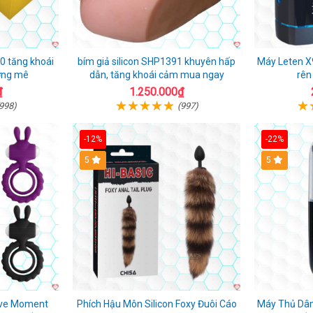
0 tăng khoái
bím giả silicon SHP1391 khuyên hấp
Máy Leten X9
ớng mê
dẫn, tăng khoái cảm mua ngay
rên
₫
1.250.000₫
998)
(997)
-12%
-22%
Hot
5
5
ove Moment
Phích Hậu Môn Silicon Foxy Đuôi Cáo
Máy Thủ Dâ