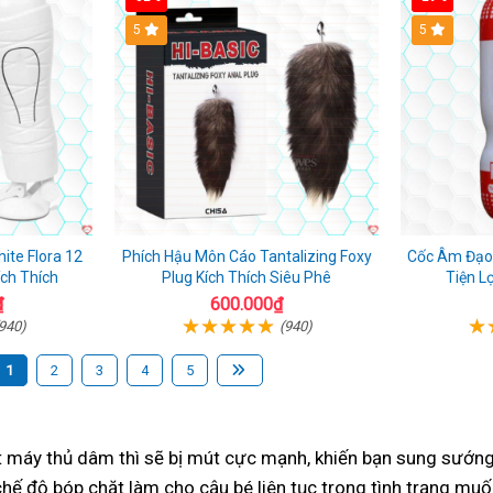
Hot
5
5
ite Flora 12
Phích Hậu Môn Cáo Tantalizing Foxy
Cốc Âm Đạo 
ích Thích
Plug Kích Thích Siêu Phê
Tiện L
₫
600.000₫
940)
(940)
1
2
3
4
5
t máy thủ dâm thì
sẽ bị mút cực mạnh
, khiến bạn sung sướng
hế độ bóp chặt làm cho cậu bé liên tục trong tình trạng muốn