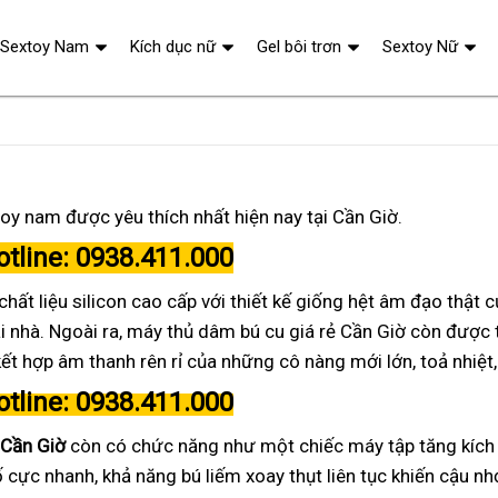
Sextoy Nam
Kích dục nữ
Gel bôi trơn
Sextoy Nữ
oy nam được yêu thích nhất hiện nay tại Cần Giờ.
otline: 0938.411.000
ất liệu silicon cao cấp với thiết kế giống hệt âm đạo thật 
 nhà. Ngoài ra, máy thủ dâm bú cu giá rẻ Cần Giờ còn được t
t hợp âm thanh rên rỉ của những cô nàng mới lớn, toả nhiệt, 
otline: 0938.411.000
 Cần Giờ
còn có chức năng như một chiếc máy tập
tăng kích
số cực nhanh
, khả năng bú liếm xoay thụt liên tục khiến cậu n