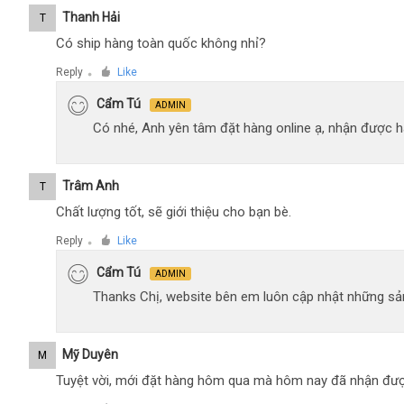
Thanh Hải
T
Có ship hàng toàn quốc không nhỉ?
Reply
Like
●
Cẩm Tú
ADMIN
Có nhé, Anh yên tâm đặt hàng online ạ, nhận được hà
Trâm Anh
T
Chất lượng tốt, sẽ giới thiệu cho bạn bè.
Reply
Like
●
Cẩm Tú
ADMIN
Thanks Chị, website bên em luôn cập nhật những sản
Mỹ Duyên
M
Tuyệt vời, mới đặt hàng hôm qua mà hôm nay đã nhận đượ