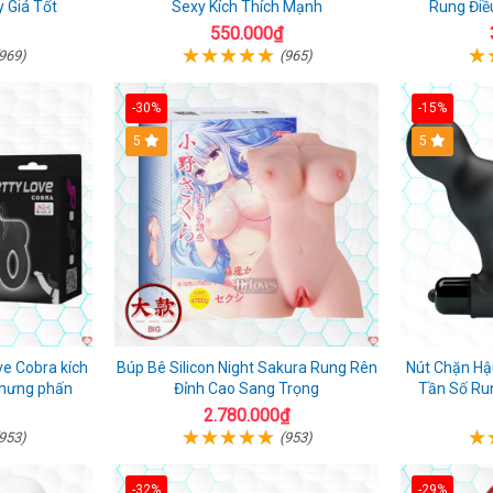
 Giá Tốt
Sexy Kích Thích Mạnh
Rung Điề
550.000₫
969)
(965)
-30%
-15%
Hot
5
Hot
5
ve Cobra kích
Búp Bê Silicon Night Sakura Rung Rên
Nút Chặn Hậu
 hưng phấn
Đỉnh Cao Sang Trọng
Tần Số Ru
2.780.000₫
953)
(953)
-32%
-29%