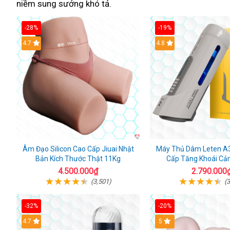
niềm sung sướng khó tả.
-28%
-19%
4.7
Hot
4.8
Âm Đạo Silicon Cao Cấp Jiuai Nhật
Máy Thủ Dâm Leten A
Bản Kích Thước Thật 11Kg
Cấp Tăng Khoái C
4.500.000₫
2.790.000
(3,501)
(3
-32%
-20%
Hot
4.7
Hot
5