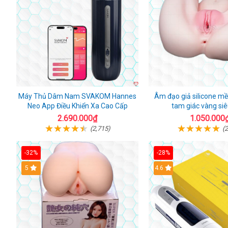
Máy Thủ Dâm Nam SVAKOM Hannes
Âm đạo giả silicone m
Neo App Điều Khiển Xa Cao Cấp
tam giác vàng siê
2.690.000₫
1.050.000
(2,715)
(2
-32%
-28%
Hot
5
Hot
4.6