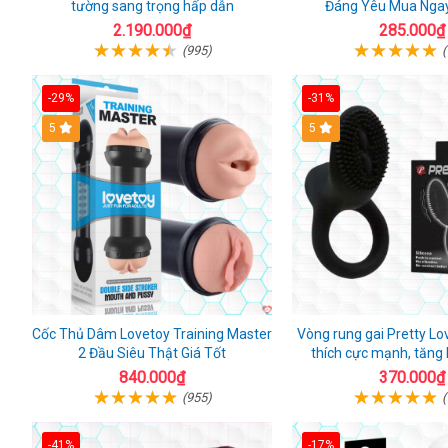
tường sang trọng hấp dẫn
Đáng Yêu Mua Ngay
2.190.000₫
285.000₫
(995)
(
-29%
-31%
Hot
5
5
Cốc Thủ Dâm Lovetoy Training Master
Vòng rung gai Pretty Lo
2 Đầu Siêu Thật Giá Tốt
thích cực mạnh, tăng
840.000₫
370.000₫
(955)
(
-41%
-17%