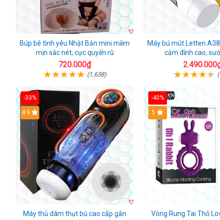
Búp bê tình yêu Nhật Bản mini mềm
Máy bú mút Letten A38
mịn sắc nét, cực quyến rũ
cảm đỉnh cao, sư
720.000₫
2.490.000
(1,638)
(
-33%
-40%
Hot
4.9
5
Máy thủ dâm thụt bú cao cấp gắn
Vòng Rung Tai Thỏ L