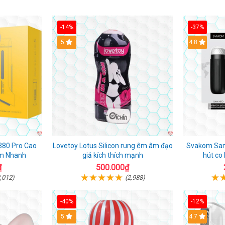
-14%
-37%
Hot
5
4.8
380 Pro Cao
Lovetoy Lotus Silicon rung êm âm đạo
Svakom Sam
ảm Nhanh
giả kích thích mạnh
hút co
₫
500.000₫
,012)
(2,988)
-40%
-12%
Hot
5
Hot
4.7