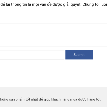
nhà
ểm
để lại thông tin
tư
là mọi vấn đề được giải quyết
bình
. Chúng tôi lu
nhân
luận
 những sản phẩm tốt nhất để giúp khách hàng mua được hàng tốt.