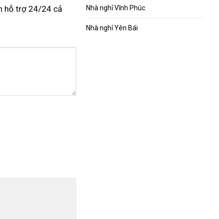
Nhà nghỉ Vĩnh Phúc
ôn hỗ trợ 24/24
kết
cả
nối
Nhà nghỉ Yên Bái