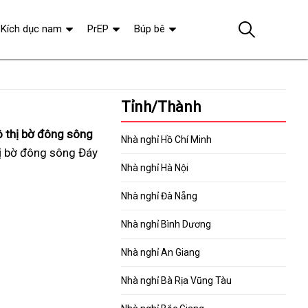
Kích dục nam
PrEP
Búp bê
Tỉnh/Thành
 thị bờ đông sông
Nhà nghỉ Hồ Chí Minh
ị bờ đông sông Đáy
Nhà nghỉ Hà Nội
Nhà nghỉ Đà Nẵng
Nhà nghỉ Bình Dương
Nhà nghỉ An Giang
Nhà nghỉ Bà Rịa Vũng Tàu