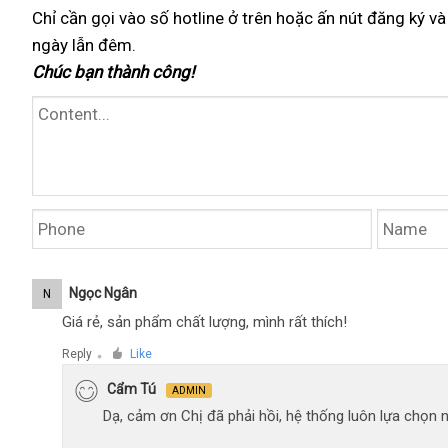
giá
phí
Chỉ cần gọi vào số hotline
lắp
ở trên hoặc ấn nút đăng ký
ki
và 
ngày lẫn đêm.
đặt
tra
Chúc bạn thành công!
Ngọc Ngân
N
Giá rẻ, sản phẩm chất lượng, mình rất thích!
Reply
Like
●
Cẩm Tú
ADMIN
Dạ, cảm ơn Chị đã phải hồi, hệ thống luôn lựa chọn