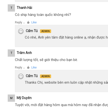
Thanh Hải
T
Có ship hàng toàn quốc không nhỉ?
Reply
Like
●
Cẩm Tú
ADMIN
Có nhé, Anh yên tâm đặt hàng online ạ, nhận được hà
Trâm Anh
T
Chất lượng tốt, sẽ giới thiệu cho bạn bè.
Reply
Like
●
Cẩm Tú
ADMIN
Thanks Chị, website bên em luôn cập nhật những sản
Mỹ Duyên
M
Tuyệt vời, mới đặt hàng hôm qua mà hôm nay đã nhận đượ