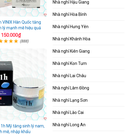
Nhà nghỉ Hậu Giang
Nhà nghỉ Hòa Bình
VINIX Hàn Quốc tăng
Nhà nghỉ Hưng Yên
h lý mạnh mẽ hiệu quả
150.000₫
Nhà nghỉ Khánh Hòa
(888)
Nhà nghỉ Kiên Giang
Nhà nghỉ Kon Tum
Nhà nghỉ Lai Châu
Nhà nghỉ Lâm Đồng
Nhà nghỉ Lạng Sơn
Nhà nghỉ Lào Cai
Nhà nghỉ Long An
 1h Mỹ tăng sinh lý nam,
 mẽ, nhập khẩu