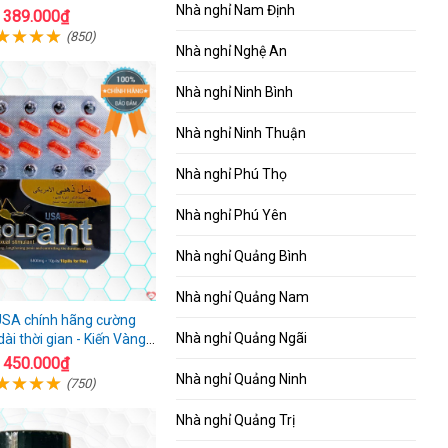
Nhà nghỉ Nam Định
389.000₫
(850)
Nhà nghỉ Nghệ An
Nhà nghỉ Ninh Bình
Nhà nghỉ Ninh Thuận
Nhà nghỉ Phú Thọ
Nhà nghỉ Phú Yên
Nhà nghỉ Quảng Bình
Nhà nghỉ Quảng Nam
USA chính hãng cường
Nhà nghỉ Quảng Ngãi
ài thời gian - Kiến Vàng
en Tây Tạng
450.000₫
Nhà nghỉ Quảng Ninh
(750)
Nhà nghỉ Quảng Trị