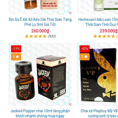
Sìn Sú Ê Đê Xịt Kéo Dài Thời Gian Tăng
Herbecaot Đài Loan 15ml
Phê Lọ 3ml Giá Tốt
Thời Gian Tình Dục 
260.000₫
239.000₫
(932)
(
-13%
-42%
5
5
Jacked Popper chai 10ml tăng phấn
Chai xịt Playboy Mỹ VI
khích nhanh chóng mua ngay
cường sinh lý kéo 