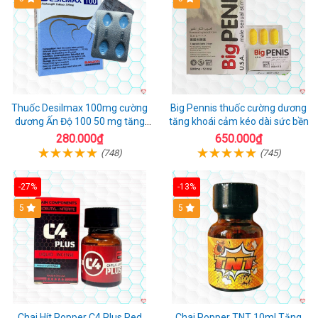
Thuốc Desilmax 100mg cường
Big Pennis thuốc cường dương
dương Ấn Độ 100 50 mg tăng
tăng khoái cảm kéo dài sức bền
sinh lý tốt nhất
280.000₫
650.000₫
(748)
(745)
-27%
-13%
5
5
Chai Hít Popper C4 Plus Red
Chai Popper TNT 10ml Tăng