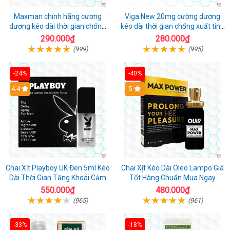
Maxman chính hãng cương
Viga New 20mg cường dương
dương kéo dài thời gian chống
kéo dài thời gian chống xuất tinh
xuất tinh sớm hộp 10 viên
hộp 4 viên
290.000₫
280.000₫
(999)
(995)
-24%
-40%
Hot
4.4
5
Chai Xịt Playboy UK Đen 5ml Kéo
Chai Xịt Kéo Dài Oleo Lampo Giá
Dài Thời Gian Tăng Khoái Cảm
Tốt Hàng Chuẩn Mua Ngay
550.000₫
480.000₫
(965)
(961)
-33%
-18%