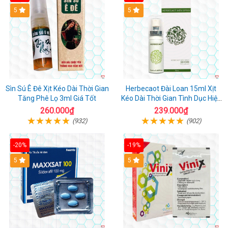
5
5
Sìn Sú Ê Đê Xịt Kéo Dài Thời Gian
Herbecaot Đài Loan 15ml Xịt
Tăng Phê Lọ 3ml Giá Tốt
Kéo Dài Thời Gian Tình Dục Hiệu
Quả
260.000₫
239.000₫
(932)
(902)
-20%
-19%
5
5