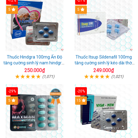
-12%
-21%
5
5
Thuốc Hindgra 100mg Ấn Độ
Thuốc Itsup Sildenafil 100mg
tăng cường sinh lý nam hindgra-
tăng cường sinh lý kéo dài thời
100 chống xts cương dương
gian cho nam
250.000₫
249.000₫
(1,071)
(1,021)
-29%
-20%
Hot
5
15