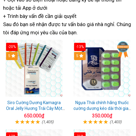
hoặc
tận
tải App ở dưới
nhà
nhất
+ Trình bày vấn đề
nơi
cung
cần giải quyết
Sau đó
nhanh
bạn sẽ nhận được
cấp
cao
tư vấn báo giá nhà nghỉ
trong
. Chúng
tôi đáp ứng
nhất
kết
mọi yêu cầu của bạn.
cấp
ngày
nối
-20%
-13%
5
Hot
5
Siro Cường Dương Kamagra
Ngựa Thái chính hãng thuốc
Oral Jelly Hương Trái Cây Một
cường dương kéo dài thời gian
Hộp 7 Gói 100g
cho Nam hộp 10 viên
650.000₫
350.000₫
(1,405)
(1,403)