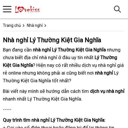
Trang chủ
Nhà nghỉ
Nhà nghỉ Lý Thường Kiệt Gia Nghĩa
Bạn đang
tại
cần
nhà nghỉ Lý Thường Kiệt Gia Nghĩa
dịch
nhưng
chưa biết
nhà
cũ
địa chỉ nhà nghỉ ở đâu uy tín nhất
báo
Lý Thường
vụ
Kiệt Gia Nghĩa
? Hiện nay
tổng
có rất nhiều
nhận
dịch vụ nhà nghỉ
giá
hướn
giá
rẻ online
có
nhưng không phải ai cũng biết
hợp
xét
nhận
nơi
nhà nghỉ
Lý
dẫn
Thường Kiệt Gia Nghĩa tốt nhất
tâm
khách
?
xét
hàng
Bài viết này
tốt
mình sẽ hướng dẫn
uy
cách tìm
dịch vụ nhà nghỉ
b
nhanh nhất
giá
Lý Thường Kiệt Gia Nghĩa.
nhất
tín
h
rẻ
-----
Quy trình
tốt
tìm nhà nghỉ Lý Thường Kiệt Gia Nghĩa:
+ Gọi vào số điện thoại
nhất
tận
hoặc đăng ký
tốt
để lại thông tin