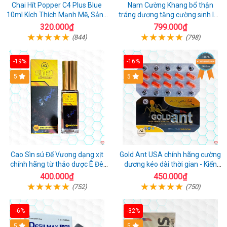
Chai Hít Popper C4 Plus Blue
Nam Cường Khang bổ thận
10ml Kích Thích Mạnh Mẽ, Sảng
tráng dương tăng cường sinh lực
Khoái
nam
320.000₫
799.000₫
(844)
(798)
-19%
-16%
5
5
Cao Sìn sú Đế Vương dạng xịt
Gold Ant USA chính hãng cường
chính hãng từ thảo dược Ê Đê
dương kéo dài thời gian - Kiến
Việt Nam
Vàng Đen Tây Tạng
400.000₫
450.000₫
(752)
(750)
-6%
-32%
5
5