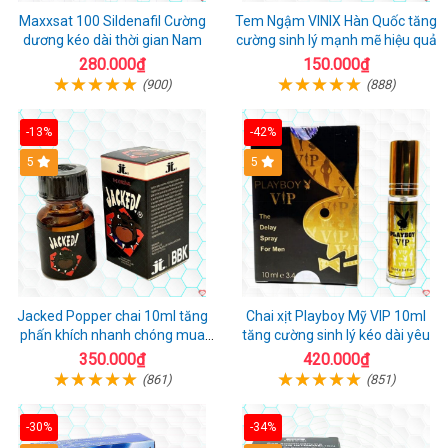
Maxxsat 100 Sildenafil Cường
Tem Ngậm VINIX Hàn Quốc tăng
dương kéo dài thời gian Nam
cường sinh lý mạnh mẽ hiệu quả
280.000₫
150.000₫
(900)
(888)
-13%
-42%
5
5
Jacked Popper chai 10ml tăng
Chai xịt Playboy Mỹ VIP 10ml
phấn khích nhanh chóng mua
tăng cường sinh lý kéo dài yêu
ngay
350.000₫
420.000₫
(861)
(851)
-30%
-34%