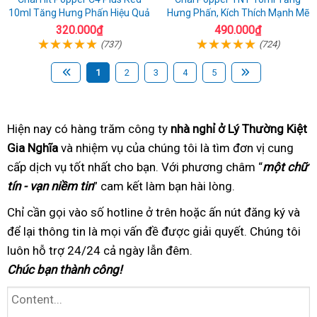
10ml Tăng Hưng Phấn Hiệu Quả
Hưng Phấn, Kích Thích Mạnh Mẽ
320.000₫
490.000₫
(737)
(724)
1
2
3
4
5
Hiện nay có hàng trăm
lắp
công ty
nhà nghỉ ở Lý Thường Kiệt
Gia Nghĩa
tận
và nhiệm vụ của chúng tôi
đặt
tận
là tìm đơn vị cung
cấp dịch vụ tốt nhất
nhà
cung
cho bạn. Với phương châm
nơi
sửa
“
một chữ
tín - vạn niềm tin
” cam kết làm bạn hài lòng
cấp
đã
.
chữa
qua
Chỉ cần gọi vào số hotline
nhanh
ở trên hoặc ấn nút đăng ký
tư
và
sử
để lại thông tin
danh
là mọi vấn đề được giải quyết
nhất
vệ
. Chúng tôi
vấn
dụng
luôn hỗ trợ 24/24
sách
bảo
cả ngày lẫn đêm.
sinh
Chúc bạn thành công!
hành