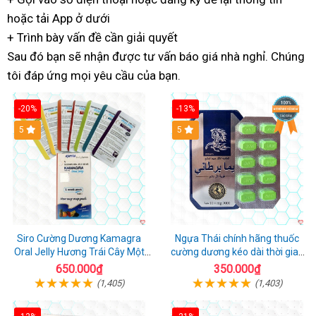
hoặc
dịch
tải App ở dưới
toàn
vụ
+ Trình bày vấn đề
vụ
đánh
cần giải quyết
Sau đó
cao
bạn sẽ nhận được
giá
bảo
tư vấn báo giá nhà nghỉ
tận
. Chúng
tôi đáp ứng
cấp
cao
mọi yêu cầu của bạn.
trì
tâm
cấp
-20%
-13%
5
Hot
5
Siro Cường Dương Kamagra
Ngựa Thái chính hãng thuốc
Oral Jelly Hương Trái Cây Một
cường dương kéo dài thời gian
Hộp 7 Gói 100g
cho Nam hộp 10 viên
650.000₫
350.000₫
(1,405)
(1,403)