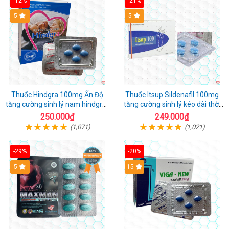
-12%
-21%
5
5
Thuốc Hindgra 100mg Ấn Độ
Thuốc Itsup Sildenafil 100mg
tăng cường sinh lý nam hindgra-
tăng cường sinh lý kéo dài thời
100 chống xts cương dương
gian cho nam
250.000₫
249.000₫
(1,071)
(1,021)
-29%
-20%
Hot
5
15