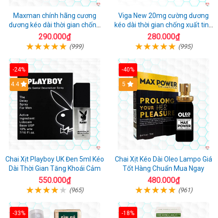
Maxman chính hãng cương
Viga New 20mg cường dương
dương kéo dài thời gian chống
kéo dài thời gian chống xuất tinh
xuất tinh sớm hộp 10 viên
hộp 4 viên
290.000₫
280.000₫
(999)
(995)
-24%
-40%
Hot
4.4
5
Chai Xịt Playboy UK Đen 5ml Kéo
Chai Xịt Kéo Dài Oleo Lampo Giá
Dài Thời Gian Tăng Khoái Cảm
Tốt Hàng Chuẩn Mua Ngay
550.000₫
480.000₫
(965)
(961)
-33%
-18%