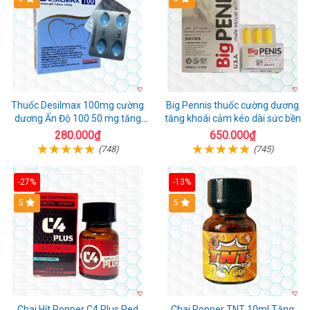
Thuốc Desilmax 100mg cường
Big Pennis thuốc cường dương
dương Ấn Độ 100 50 mg tăng
tăng khoái cảm kéo dài sức bền
sinh lý tốt nhất
280.000₫
650.000₫
(748)
(745)
-27%
-13%
5
5
Chai Hít Popper C4 Plus Red
Chai Popper TNT 10ml Tăng