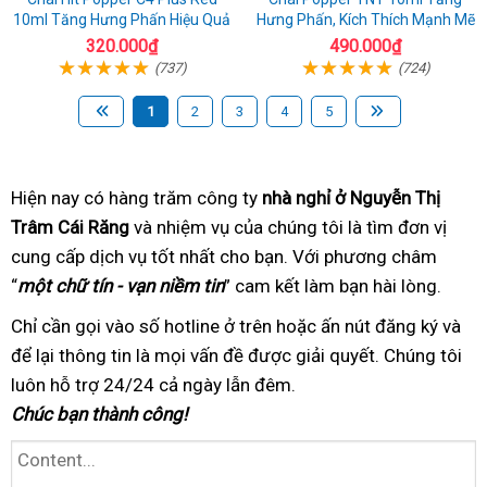
10ml Tăng Hưng Phấn Hiệu Quả
Hưng Phấn, Kích Thích Mạnh Mẽ
320.000₫
490.000₫
(737)
(724)
1
2
3
4
5
Hiện nay có hàng trăm
bảo
công ty
nhà nghỉ ở Nguyễn Thị
Trâm Cái Răng
nổi
và nhiệm vụ của chúng tôi
hành
tốt
là tìm đơn vị
cung cấp dịch vụ tốt nhất
tiếng
khách
cho bạn. Với phương châm
nhất
có
“
một chữ tín - vạn niềm tin
hàng
” cam kết làm bạn hài lòng
tâm
trọn
.
gói
Chỉ cần gọi vào số hotline
công
ở trên hoặc ấn nút đăng ký
nhanh
và
để lại thông tin
kiểm
là mọi vấn đề được giải quyết
ty
kiểm
. Chúng tôi
nhất
luôn hỗ trợ 24/24
tra
tư
cả ngày lẫn đêm.
tra
Chúc bạn thành công!
vấn