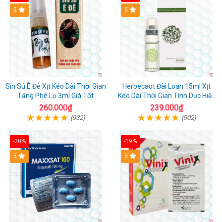
5
5
Sìn Sú Ê Đê Xịt Kéo Dài Thời Gian
Herbecaot Đài Loan 15ml Xịt
Tăng Phê Lọ 3ml Giá Tốt
Kéo Dài Thời Gian Tình Dục Hiệu
Quả
260.000₫
239.000₫
(932)
(902)
-20%
-19%
5
5