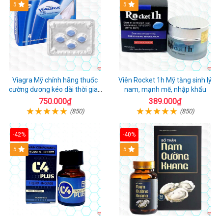
5
5
Viagra Mỹ chính hãng thuốc
Viên Rocket 1h Mỹ tăng sinh lý
cường dương kéo dài thời gian
nam, mạnh mẽ, nhập khẩu
cho Nam nhập khẩu chính ngạch
750.000₫
389.000₫
(850)
(850)
-42%
-40%
5
5