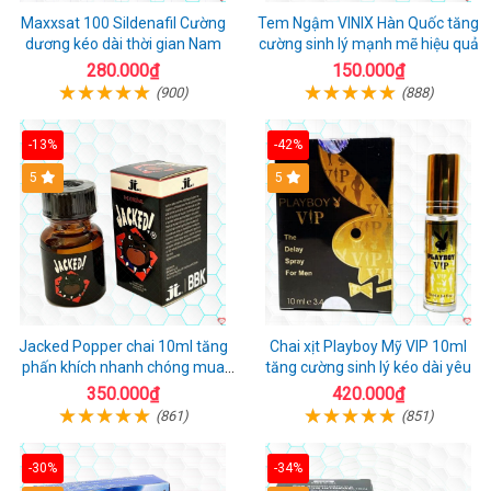
Maxxsat 100 Sildenafil Cường
Tem Ngậm VINIX Hàn Quốc tăng
dương kéo dài thời gian Nam
cường sinh lý mạnh mẽ hiệu quả
280.000₫
150.000₫
(900)
(888)
-13%
-42%
5
5
Jacked Popper chai 10ml tăng
Chai xịt Playboy Mỹ VIP 10ml
phấn khích nhanh chóng mua
tăng cường sinh lý kéo dài yêu
ngay
350.000₫
420.000₫
(861)
(851)
-30%
-34%