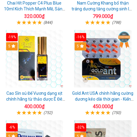
Chai Hít Popper C4 Plus Blue
Nam Cường Khang bổ thận
10ml Kích Thích Mạnh Mẽ, Sảng
tráng dương tăng cường sinh lực
Khoái
nam
320.000₫
799.000₫
(844)
(798)
-19%
-16%
5
5
Cao Sìn sú Đế Vương dạng xịt
Gold Ant USA chính hãng cường
chính hãng từ thảo dược Ê Đê
dương kéo dài thời gian - Kiến
Việt Nam
Vàng Đen Tây Tạng
400.000₫
450.000₫
(752)
(750)
-6%
-32%
5
5