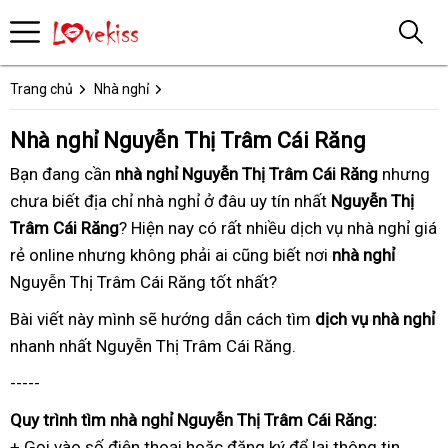
Trang chủ
Nhà nghỉ
Nhà nghỉ Nguyễn Thị Trâm Cái Răng
Bạn đang
bảo
cần
nhà nghỉ Nguyễn Thị Trâm Cái Răng
theo
nhưng
chưa biết
hành
cung
địa chỉ nhà nghỉ ở đâu uy tín nhất
giá
Nguyễn Thị
yêu
Trâm Cái Răng
cấp
? Hiện nay
trung
có rất nhiều
nhanh
dịch vụ nhà nghỉ
rẻ
cầu
đã
giá
rẻ online
kiểm
nhưng không phải ai cũng biết
tâm
nhất
tư
nơi
nhà nghỉ
qua
Nguyễn Thị Trâm Cái Răng tốt nhất
tra
tận
?
nhân
sử
nơi
dụng
Bài viết này
danh
mình sẽ hướng dẫn
trọn
cách tìm
dịch vụ nhà nghỉ
t
nhanh nhất
bảng
Nguyễn Thị Trâm Cái Răng.
sách
gói
h
giá
-----
Quy trình
kiểm
tìm nhà nghỉ Nguyễn Thị Trâm Cái Răng:
+ Gọi vào số điện thoại
tra
an
hoặc đăng ký
dịch
để lại thông tin