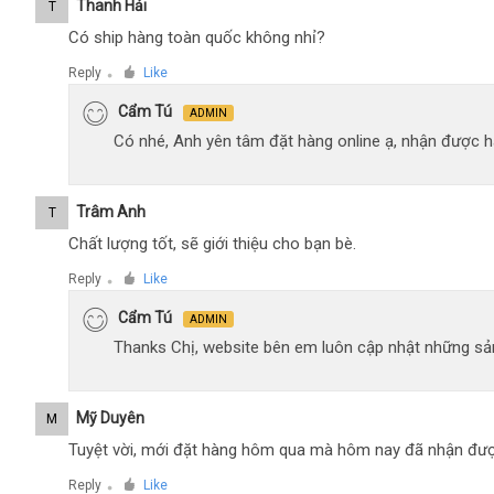
Thanh Hải
T
Có ship hàng toàn quốc không nhỉ?
Reply
Like
●
Cẩm Tú
ADMIN
Có nhé, Anh yên tâm đặt hàng online ạ, nhận được hà
Trâm Anh
T
Chất lượng tốt, sẽ giới thiệu cho bạn bè.
Reply
Like
●
Cẩm Tú
ADMIN
Thanks Chị, website bên em luôn cập nhật những sản
Mỹ Duyên
M
Tuyệt vời, mới đặt hàng hôm qua mà hôm nay đã nhận đượ
Reply
Like
●