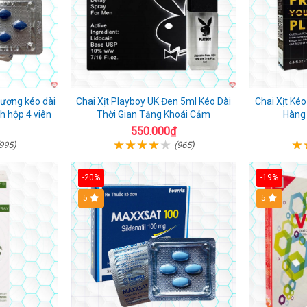
ương kéo dài
Chai Xịt Playboy UK Đen 5ml Kéo Dài
Chai Xịt Ké
nh hộp 4 viên
Thời Gian Tăng Khoái Cảm
Hàng
550.000₫
995)
(965)
-20%
-19%
5
5