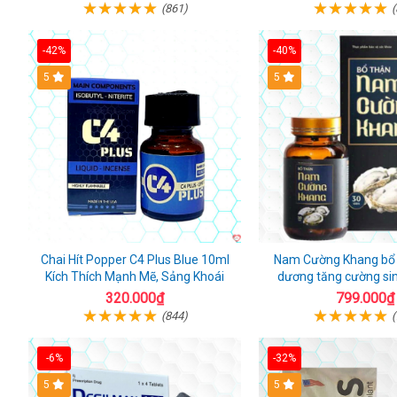
(861)
(
-42%
-40%
5
5
Chai Hít Popper C4 Plus Blue 10ml
Nam Cường Khang bổ 
Kích Thích Mạnh Mẽ, Sảng Khoái
dương tăng cường si
320.000₫
799.000₫
(844)
(
-6%
-32%
5
5