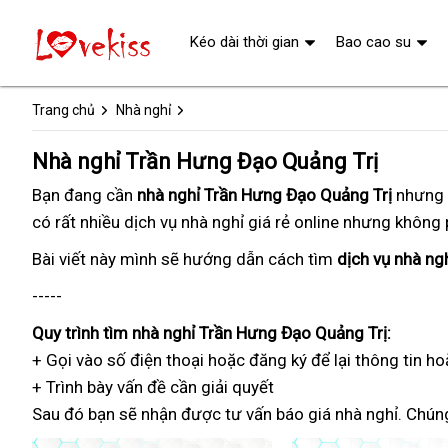
Kéo dài thời gian
Bao cao su
Trang chủ
Nhà nghỉ
Nhà nghỉ Trần Hưng Đạo Quảng Trị
Bạn đang
bảng
cần
nhà nghỉ Trần Hưng Đạo Quảng Trị
kết
nhưng 
có rất nhiều
giá
tổng
dịch vụ nhà nghỉ
giá
giá rẻ online
uy
nhưng không p
nối
hợp
rẻ
tín
Bài viết này
bảng
mình sẽ hướng dẫn
tư
cách tìm
dịch vụ nhà ng
giá
nhân
-----
Quy trình
nhanh
tìm nhà nghỉ Trần Hưng Đạo Quảng Trị:
+ Gọi vào số điện thoại
nhất
trung
hoặc đăng ký
bảo
để lại thông tin h
+ Trình bày vấn đề
kiểm
cần giải quyết
tâm
trì
Sau đó
nhận
bạn sẽ nhận được
tra
tổng
tư vấn báo giá nhà nghỉ
lắp
. Chún
xét
hợp
đặt