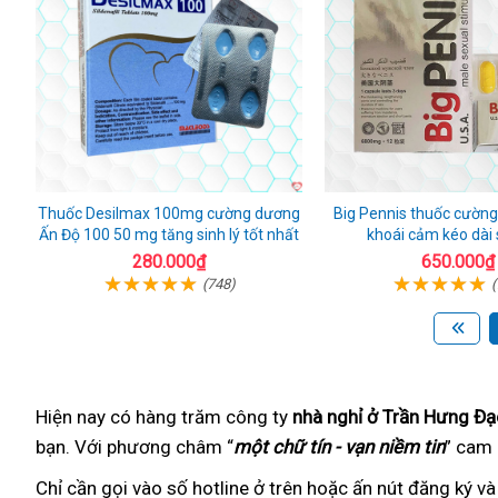
Thuốc Desilmax 100mg cường dương
Big Pennis thuốc cườn
Ấn Độ 100 50 mg tăng sinh lý tốt nhất
khoái cảm kéo dài
280.000₫
650.000₫
(748)
(
Hiện nay có hàng trăm
giá
công ty
nhà nghỉ ở Trần Hưng Đạ
bạn. Với phương châm
rẻ
đánh
“
một chữ tín - vạn niềm tin
” cam 
giá
Chỉ cần gọi vào số hotline
trong
ở trên hoặc ấn nút đăng ký
tốt
và 