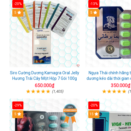
-20%
-13%
5
Hot
5
Siro Cường Dương Kamagra Oral Jelly
Ngựa Thái chính hãng 
Hương Trái Cây Một Hộp 7 Gói 100g
dương kéo dài thời gia
10 viên
650.000₫
350.000₫
(1,405)
(1
-29%
-20%
Hot
5
15