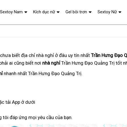
Sextoy Nam
Kích dục nữ
Gel bôi trơn
Sextoy Nữ
chưa biết
đánh
địa chỉ nhà nghỉ ở đâu uy tín nhất
bình
Trần Hưng Đạo Q
hải ai cũng biết
giá
có
nơi
nhà nghỉ
Trần Hưng Đạo Quảng Trị tốt n
luận
tâm
hỉ
danh
nhanh nhất
báo
Trần Hưng Đạo Quảng Trị.
sách
giá
oặc
tận
tải App ở dưới
nhà
g tôi đáp ứng
công
mọi yêu cầu của bạn.
ty