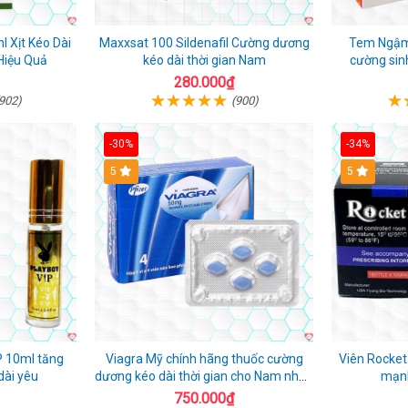
 Xịt Kéo Dài
Maxxsat 100 Sildenafil Cường dương
Tem Ngậm 
Hiệu Quả
kéo dài thời gian Nam
cường sin
280.000₫
902)
(900)
-30%
-34%
5
5
P 10ml tăng
Viagra Mỹ chính hãng thuốc cường
Viên Rocket
dài yêu
dương kéo dài thời gian cho Nam nhập
mạnh
khẩu chính ngạch
750.000₫