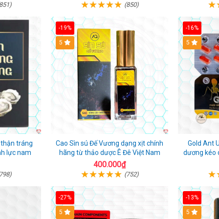
851)
(850)
-19%
-16%
5
5
thận tráng
Cao Sìn sú Đế Vương dạng xịt chính
Gold Ant 
nh lực nam
hãng từ thảo dược Ê Đê Việt Nam
dương kéo d
Đ
400.000₫
798)
(752)
-27%
-13%
5
5