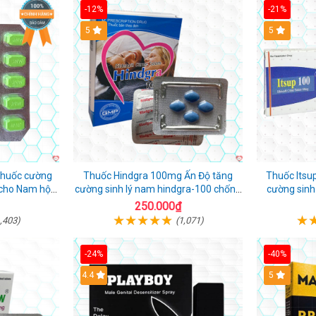
-12%
-21%
5
5
thuốc cường
Thuốc Hindgra 100mg Ấn Độ tăng
Thuốc Itsu
n cho Nam hộp
cường sinh lý nam hindgra-100 chống
cường sinh 
xts cương dương
250.000₫
,403)
(1,071)
-24%
-40%
Hot
4.4
5