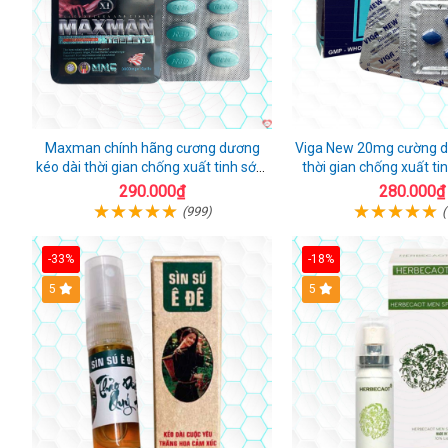
Maxman chính hãng cương dương
Viga New 20mg cường d
kéo dài thời gian chống xuất tinh sớm
thời gian chống xuất ti
hộp 10 viên
290.000₫
280.000₫
(999)
(
-33%
-18%
5
5