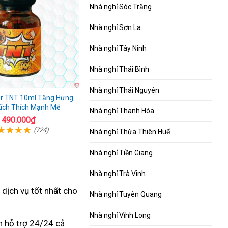
Nhà nghỉ Sóc Trăng
Nhà nghỉ Sơn La
Nhà nghỉ Tây Ninh
Nhà nghỉ Thái Bình
Nhà nghỉ Thái Nguyên
er TNT 10ml Tăng Hưng
Kích Thích Mạnh Mẽ
Nhà nghỉ Thanh Hóa
490.000₫
(724)
Nhà nghỉ Thừa Thiên Huế
Nhà nghỉ Tiền Giang
Nhà nghỉ Trà Vinh
 dịch vụ tốt nhất
nổi
cho
Nhà nghỉ Tuyên Quang
tiếng
Nhà nghỉ Vĩnh Long
ôn hỗ trợ 24/24
có
cả