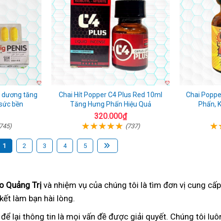
g dương tăng
Chai Hít Popper C4 Plus Red 10ml
Chai Popp
 sức bền
Tăng Hưng Phấn Hiệu Quả
Phấn, 
320.000₫
745)
(737)
1
2
3
4
5
o Quảng Trị
khách
và nhiệm vụ của chúng tôi
bảng
là tìm đơn vị cung cấp
kết làm bạn hài lòng
hàng
chuyên
.
giá
nghiệp
để lại thông tin
kiểm
là mọi vấn đề được giải quyết
trong
. Chúng tôi lu