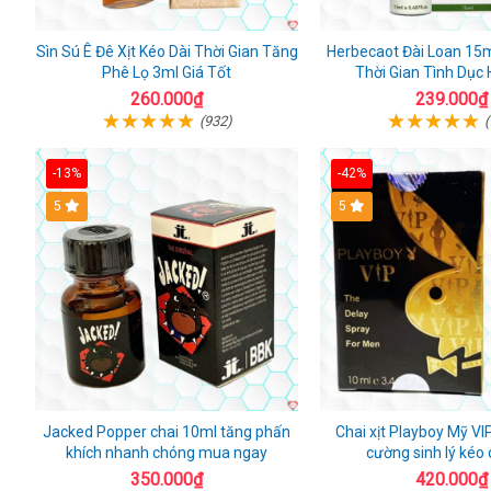
Sìn Sú Ê Đê Xịt Kéo Dài Thời Gian Tăng
Herbecaot Đài Loan 15ml
Phê Lọ 3ml Giá Tốt
Thời Gian Tình Dục 
260.000₫
239.000₫
(932)
(
-13%
-42%
5
5
Jacked Popper chai 10ml tăng phấn
Chai xịt Playboy Mỹ VI
khích nhanh chóng mua ngay
cường sinh lý kéo 
350.000₫
420.000₫