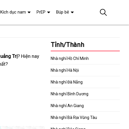
Kích dục nam
PrEP
Búp bê
Tỉnh/Thành
uảng Trị
? Hiện nay
có
Nhà nghỉ Hồ Chí Minh
hất
trọn
?
tâm
Nhà nghỉ Hà Nội
gói
Nhà nghỉ Đà Nẵng
Nhà nghỉ Bình Dương
Nhà nghỉ An Giang
Nhà nghỉ Bà Rịa Vũng Tàu