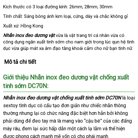
Kích thước có 3 loại đường kính: 26mm
link
, 28mm
nhập
, 30mm
web
hàng
Tính chất: Sáng bóng ánh kim loại
Pháp
, cứng
khuyến
, dày
có
và chắc không gỉ
mãi
nên
Xuất xứ: Hồng Kong
chọn
Nhẫn inox đeo dương vật
vừa là vật trang trí cá nhân vừa có
công dụng ngăn xuất tinh sớm cho nam giới trong lúc qun hệ tình
dục vừa giúp mát xa âm đạo tăng khoái cảm cho nữ bạn tình nữ.
Mô tả chi tiết
Giới thiệu Nhẫn inox
đeo dương vật chống xuất
tinh sớm DC70N:
Nhẫn inox đeo dương vật chống xuất tinh sớm DC70N
là loại
sextoy tình dục có cấu tạo đơn giản như chiếc nhẫn thông
thường
đăng
nhưng lại có chức năng
cao
đặc biệt hơn hẳn
hỗ
bởi không
phải dùng
ký
khuyến
để đeo tay
Thái
mà là mang vào “cậu bé”
cấp
ăn
của
trợ
cũ
các đấng
mày râu
Úc
, đem lại sức hấp dẫn một cách lạ lẫm
mãi
Lan
bảng
và thể hiện
trộm
khuyế
được phong cách mạnh mẽ vốn có cho phái mạnh.
giá
mãi