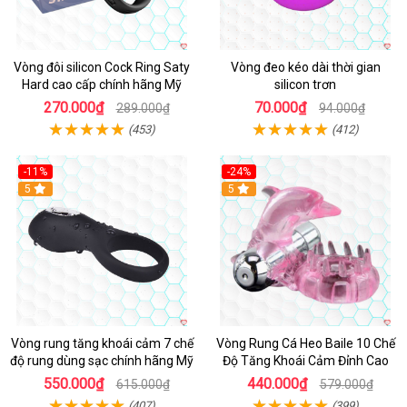
Vòng đôi silicon Cock Ring Saty
Vòng đeo kéo dài thời gian
Hard cao cấp chính hãng Mỹ
silicon trơn
270.000₫
70.000₫
289.000₫
94.000₫
(453)
(412)
-11%
-24%
5
5
Vòng rung tăng khoái cảm 7 chế
Vòng Rung Cá Heo Baile 10 Chế
độ rung dùng sạc chính hãng Mỹ
Độ Tăng Khoái Cảm Đỉnh Cao
550.000₫
440.000₫
615.000₫
579.000₫
(407)
(399)