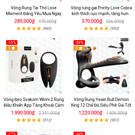
Vòng Rung Tai Thỏ Love
Vòng rung gai Pretty Love Cobra
Moment Đáng Yêu Mua Ngay
kích thích cực mạnh, tăng hưng
Giá Tốt
phấn
285.000₫
370.000₫
475.000₫
536.000₫
(969)
(953)
-15%
-36%
Hot
5
Hot
5
Vòng Đeo Svakom Winni 2 Rung
Vòng Rung Yeain Bull Demon
Điều Khiển App Tăng Khoái Cảm
King 12 Chế Độ Siêu Phê Giá Tốt
1.990.000₫
1.220.000₫
2.341.000₫
1.906.000₫
(912)
(907)
-17%
-44%