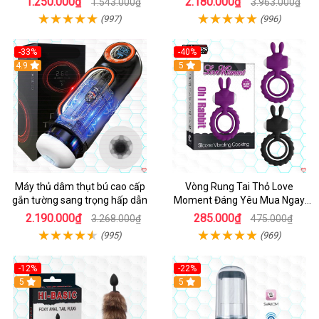
1.250.000₫
2.180.000₫
1.543.000₫
3.963.000₫
(997)
(996)
-33%
-40%
Hot
4.9
5
Máy thủ dâm thụt bú cao cấp
Vòng Rung Tai Thỏ Love
gắn tường sang trọng hấp dẫn
Moment Đáng Yêu Mua Ngay
Giá Tốt
2.190.000₫
285.000₫
3.268.000₫
475.000₫
(995)
(969)
-12%
-22%
Hot
5
5