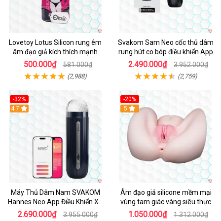
Lovetoy Lotus Silicon rung êm
Svakom Sam Neo cốc thủ dâm
âm đạo giả kích thích mạnh
rung hút co bóp điều khiển App
500.000₫
2.490.000₫
581.000₫
3.952.000₫
(2,988)
(2,759)
-32%
-20%
Hot
4.7
Hot
5
Máy Thủ Dâm Nam SVAKOM
Âm đạo giả silicone mềm mại
Hannes Neo App Điều Khiển Xa
vùng tam giác vàng siêu thực
Cao Cấp
2.690.000₫
1.050.000₫
3.955.000₫
1.312.000₫