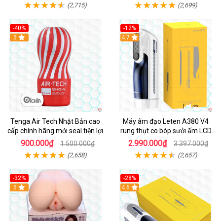
(2,715)
(2,699)
-40%
-12%
Hot
5
Hot
4.7
Tenga Air Tech Nhật Bản cao
Máy âm đạo Leten A380 V4
cấp chính hãng mới seal tiện lợi
rung thụt co bóp sưởi ấm LCD
đẹp
900.000₫
2.990.000₫
1.500.000₫
3.397.000₫
(2,658)
(2,657)
-32%
-28%
Hot
5
Hot
4.6