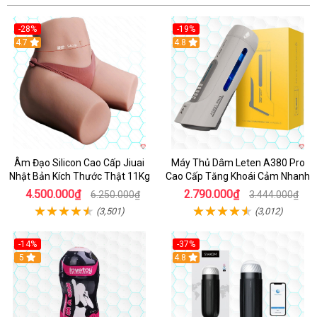
-28%
-19%
4.7
Hot
4.8
Âm Đạo Silicon Cao Cấp Jiuai
Máy Thủ Dâm Leten A380 Pro
Nhật Bản Kích Thước Thật 11Kg
Cao Cấp Tăng Khoái Cảm Nhanh
4.500.000₫
2.790.000₫
6.250.000₫
3.444.000₫
(3,501)
(3,012)
-14%
-37%
Hot
5
4.8