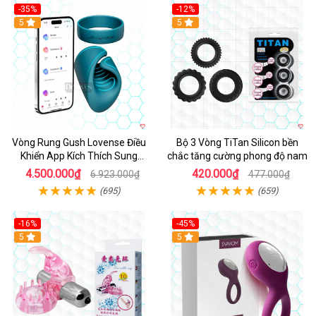
-35%
-12%
Hot
5
5
Vòng Rung Gush Lovense Điều
Bộ 3 Vòng TiTan Silicon bền
Khiển App Kích Thích Sung
chắc tăng cường phong độ nam
Sướng
4.500.000₫
420.000₫
6.923.000₫
477.000₫
(695)
(659)
-16%
-45%
Hot
5
5