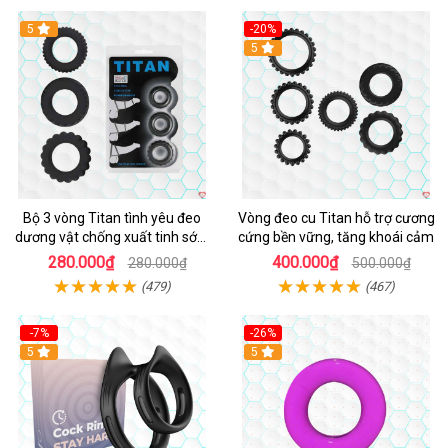
5
-20%
Hot
5
Bộ 3 vòng Titan tình yêu đeo
Vòng đeo cu Titan hỗ trợ cương
dương vật chống xuất tinh sớm
cứng bền vững, tăng khoái cảm
chất liệu silicon y tế
280.000₫
400.000₫
280.000₫
500.000₫
(479)
(467)
-7%
-26%
5
5