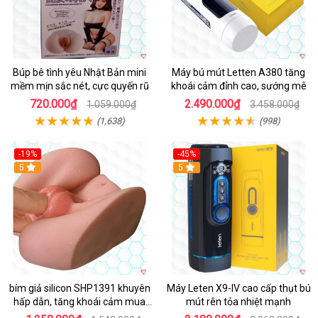
Búp bê tình yêu Nhật Bản mini
Máy bú mút Letten A380 tăng
mềm mịn sắc nét, cực quyến rũ
khoái cảm đỉnh cao, sướng mê
720.000₫
2.490.000₫
1.059.000₫
3.458.000₫
(1,638)
(998)
-19%
-45%
Hot
5
Hot
5
bím giả silicon SHP1391 khuyên
Máy Leten X9-IV cao cấp thụt bú
hấp dẫn, tăng khoái cảm mua
mút rên tỏa nhiệt mạnh
ngay