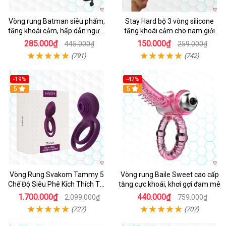
Vòng rung Batman siêu phẩm,
Stay Hard bộ 3 vòng silicone
tăng khoái cảm, hấp dẫn người
tăng khoái cảm cho nam giới
dùng
285.000₫
150.000₫
445.000₫
259.000₫
(791)
(742)
-19%
-42%
5
5
Vòng Rung Svakom Tammy 5
Vòng rung Baile Sweet cao cấp
Chế Độ Siêu Phê Kích Thích Tối
tăng cực khoái, khơi gợi đam mê
Đa
1.700.000₫
440.000₫
2.099.000₫
759.000₫
(727)
(707)