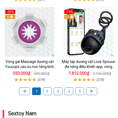
-30%
-14%
5
4.7
Vòng gai Massage dương vật
Máy tập dương vật Love Spouse
Youcups cao su non tăng kích
đa năng điều khiển app, vòng
thước
đeo siêu tiện
350.000₫
1.812.000₫
500.000₫
2.106.000₫
(379)
(378)
1
2
3
4
5
Sextoy Nam