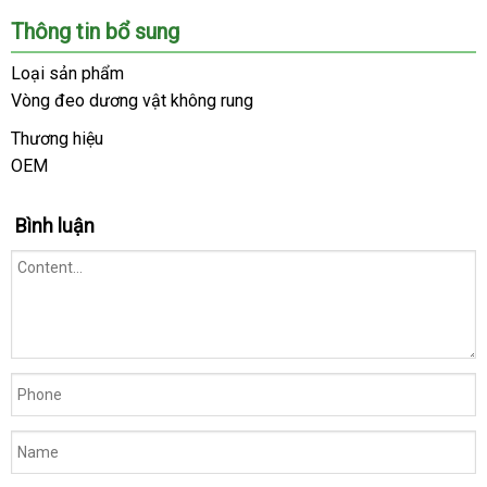
Chúng
Thông tin bổ sung
tôi
là
Loại sản phẩm
hệ
Vòng đeo dương vật không rung
thống
Shop
Thương hiệu
lớn
OEM
mini
,
uy
Bình luận
tín
trong
ngành
đồ
chơi
người
lớn.