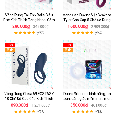
Vòng Rung Tai Thỏ Baile Siêu
Vòng Đeo Dương Vật Svakom
Phê Kích Thích Tăng Khoái Cảm
Tyler Cao Cấp 5 Chế Độ Rung
Mạnh Mẽ Kích Thích Điểm G
290.000₫
1.600.000₫
345.000₫
2.909.000₫
(652)
(560)
-30%
-24%
Hot
5
5
Vòng Rung Chisa 69 ECSTASY
Durex Silicone chính hãng, an
10 Chế Độ Cao Cấp Kích Thích
toàn, cảm giác mềm mịn, mua
ngay
890.000₫
350.000₫
1.271.000₫
461.000₫
(491)
(483)