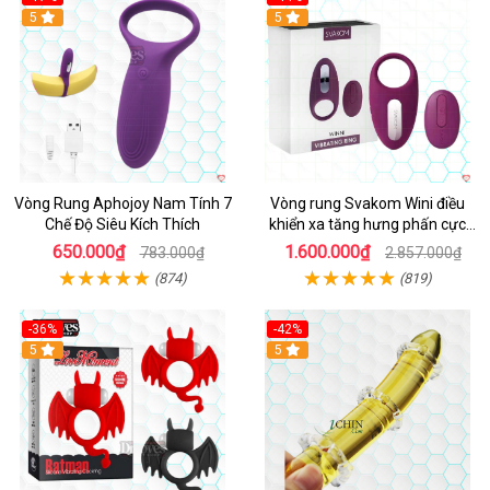
Hot
5
5
Vòng Rung Aphojoy Nam Tính 7
Vòng rung Svakom Wini điều
Chế Độ Siêu Kích Thích
khiển xa tăng hưng phấn cực
đỉnh
650.000₫
1.600.000₫
783.000₫
2.857.000₫
(874)
(819)
-36%
-42%
5
5