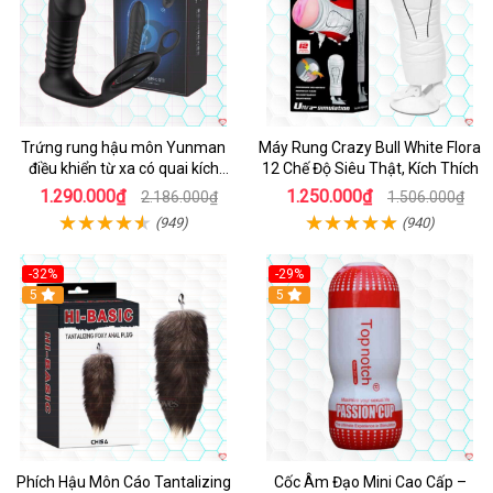
Trứng rung hậu môn Yunman
Máy Rung Crazy Bull White Flora
điều khiển từ xa có quai kích
12 Chế Độ Siêu Thật, Kích Thích
thích
1.290.000₫
1.250.000₫
2.186.000₫
1.506.000₫
(949)
(940)
-32%
-29%
Hot
5
5
Phích Hậu Môn Cáo Tantalizing
Cốc Âm Đạo Mini Cao Cấp –