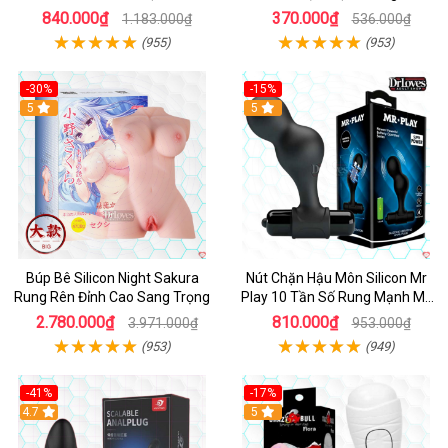
phấn
840.000₫
370.000₫
1.183.000₫
536.000₫
(955)
(953)
-30%
-15%
Hot
5
Hot
5
Búp Bê Silicon Night Sakura
Nút Chặn Hậu Môn Silicon Mr
Rung Rên Đỉnh Cao Sang Trọng
Play 10 Tần Số Rung Mạnh Mẽ
Kích Thích
2.780.000₫
810.000₫
3.971.000₫
953.000₫
(953)
(949)
-41%
-17%
Hot
4.7
5