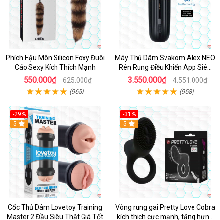
Phích Hậu Môn Silicon Foxy Đuôi
Máy Thủ Dâm Svakom Alex NEO
Cáo Sexy Kích Thích Mạnh
Rên Rung Điều Khiển App Siêu
Phê
550.000₫
3.550.000₫
625.000₫
4.551.000₫
(965)
(958)
-29%
-31%
Hot
5
5
Cốc Thủ Dâm Lovetoy Training
Vòng rung gai Pretty Love Cobra
Master 2 Đầu Siêu Thật Giá Tốt
kích thích cực mạnh, tăng hưng