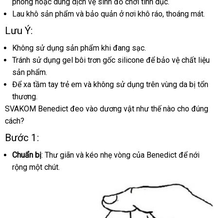
phòng
bảo
hoặc dung dịch vệ sinh đồ chơi tình dục.
Bản
tặng
Lau khô sản phẩm
hành
nhập
và bảo quản ở nơi khô ráo
sản
, thoáng mát.
khẩu
xuất
Lưu Ý:
Không sử dụng sản phẩm khi đang sạc.
Tránh sử dụng gel bôi trơn gốc silicone
giá
để bảo vệ chất liệu
sản phẩm.
rẻ
Để xa tầm tay trẻ em
tham
và không sử dụng trên vùng da bị tổn
thương.
khảo
SVAKOM Benedict đeo vào dương vật như thế nào cho đúng
cách?
Bước 1:
Chuẩn bị
: Thư giãn
rẻ
và kéo nhẹ vòng
xuất
của Benedict
hàng
để nới
rộng một chút.
nhất
khẩu
Hiệu