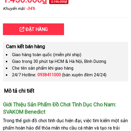
2.196.000₫
Khuyến mãi:
-34%
ĐẶT HÀNG
Cam kết bán hàng
Giao hàng toàn quốc (miễn phí ship)
Giao trong 30 phút tại HCM & Hà Nội, Bình Dương
Che tên sản phẩm khi giao hàng
24/7 Hotline:
0938411000
(bán xuyên đêm 24/24)
Mô tả chi tiết
Giới Thiệu Sản Phẩm Đồ Chơi Tình Dục Cho Nam:
SVAKOM Benedict
Trong thế giới đồ chơi tình dục hiện đại
lớn
, việc tìm kiếm một sản
phẩm hoàn hảo
giá
để thỏa mãn nhu cầu cá nhân
hàng
và tạo ra trải