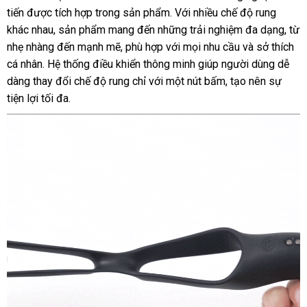
dương
tiến
tiki
được tích hợp trong sản phẩm
vấn
phụ
. Với nhiều chế độ rung
vật
khác nhau
kho
, sản phẩm mang đến
nhập
những trải nghiệm đa dạng
kiện
phả
, từ
SVAKOM
nhẹ nhàng đến mạnh mẽ
hàng
hàng
, phù hợp
khẩu
giá
với
trung
mọi nhu cầu
báo
và sở thích
hồi
Benedict
cá nhân
Úc
. Hệ thống điều khiển thông minh giúp người dùng dễ
giả
bán
tâm
giá
dàng thay đổi chế độ rung chỉ
nơi
với một nút bấm
lẻ
tiki
, tạo nên sự
tiện lợi tối đa.
nào