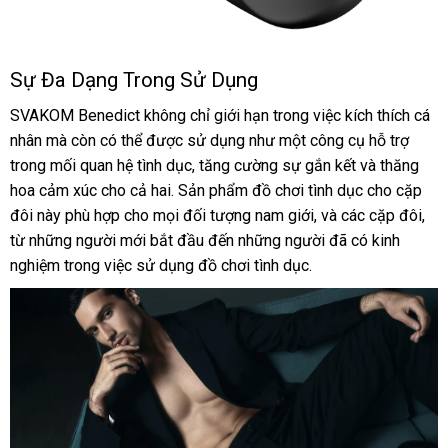
Sự Đa Dạng Trong Sử Dụng
Vòng
đeo
SVAKOM Benedict không chỉ giới hạn trong việc kích thích cá
dương
nhân
khuyến
mà còn
đăng
có thể
rẻ
được sử dụng như một công cụ hỗ trợ
vật
trong mối quan hệ tình dục
mãi
ký
nhất
Úc
, tăng cường sự gắn kết
đại
và thăng
SVAKOM
hoa cảm xúc cho cả hai
mua
. Sản phẩm đồ chơi tình dục cho cặp
lý
Benedict
đôi này phù hợp cho
tiết
mọi đối tượng nam giới
hàng
ở
,
cung
và
đặt
các cặp đôi
tổn
,
từ
bảng
những người mới bắt đầu đến
kiệm
Mỹ
những người
đâu
cấp
Pháp
đã có kinh
hàng
hợp
nghiệm trong việc sử dụng đồ chơi tình dục.
giá
uy
tín