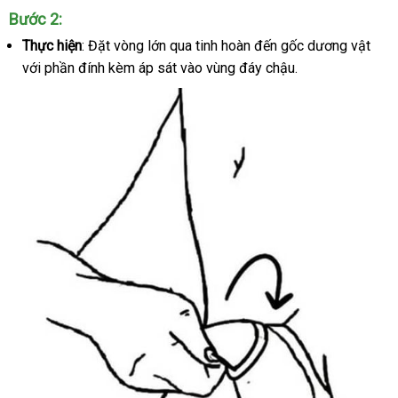
Vòng
Bước 2:
đeo
Thực hiện
: Đặt vòng lớn qua tinh hoàn đến gốc dương vật
nhậ
dương
với phần đính kèm áp sát vào vùng đáy chậu.
hàn
vật
SVAKOM
Benedict