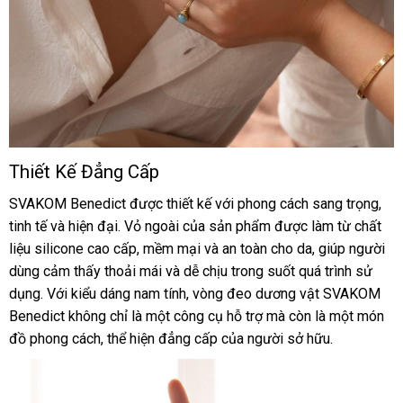
Thiết Kế Đẳng Cấp
Vòng
đeo
SVAKOM Benedict
cung
được thiết kế
sử
với phong cách sang trọng
vệ
,
dương
tinh tế
tiết
và hiện đại
gần
. Vỏ ngoài
cấp
cũ
của sản phẩm
dụng
mua
được làm từ chất
sin
vật
liệu silicone cao cấp
kiệm
nhất
Pháp
, mềm mại
an
và an toàn cho da
hàng
chất
, giúp người
SVAKOM
dùng cảm thấy thoải mái
có
và dễ chịu trong suốt
toàn
đăng
quá trình sử
lượng
Benedict
dụng
bỏ
. Với kiểu dáng nam tính
nên
hàng
, vòng đeo dương vật SVAKOM
ký
Benedict không chỉ là một công cụ hỗ trợ
sỉ
chọn
Hiệu
an
mà còn là một món
đồ phong cách
Nhật
, thể hiện đẳng cấp
rẻ
của người sở hữu.
toàn
Bản
nhất