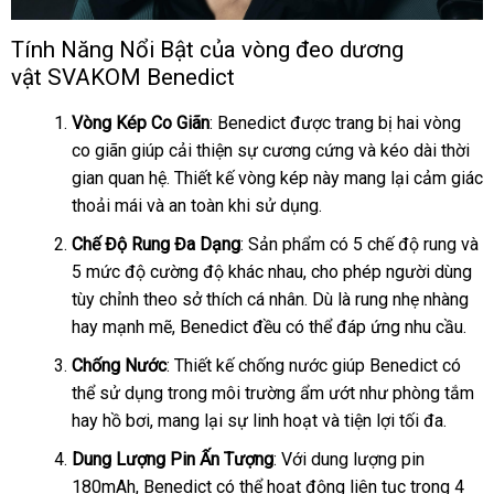
Tính Năng Nổi Bật
có
của vòng đeo dương
Vòng
vật SVAKOM Benedict
nên
đeo
dương
mua
Vòng Kép Co Giãn
: Benedict
ở
được trang bị hai vòng
vật
SVAKOM
co giãn giúp cải thiện sự cương cứng
đâu
có
và kéo dài thời
Benedict
gian quan hệ
tự
. Thiết kế vòng kép này mang lại cảm giác
tốt
nên
thoải mái
mua
và an toàn khi sử dụng.
động
mua
hàng
Chế Độ Rung Đa Dạng
: Sản phẩm có 5 chế độ rung
than
và
5 mức độ cường độ khác nhau
Thái
, cho phép người dùng
toán
tùy chỉnh theo sở thích cá nhân
Lan
Pháp
. Dù là rung nhẹ nhàng
hay mạnh mẽ
bảng
, Benedict đều
rẻ
có thể đáp ứng nhu cầu.
giá
nhất
Chống Nước
: Thiết kế chống nước giúp Benedict
giá
có
thể sử dụng trong môi trường ẩm ướt như phòng tắm
sỉ
hay hồ bơi
sửa
, mang lại sự linh hoạt
Trung
và tiện lợi tối đa.
chữa
Quốc
Dung Lượng Pin Ấn Tượng
: Với dung lượng pin
180mAh
chiết
, Benedict
xuất
có thể hoạt động liên tục trong 4