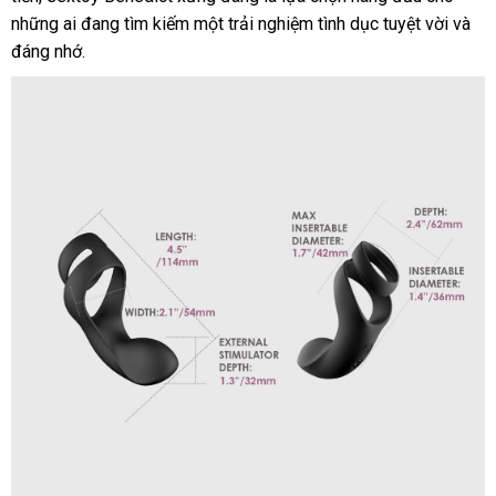
những ai đang tìm kiếm một trải nghiệm tình dục tuyệt vời
Lan
phối
uy
phản
và
khẩu
đáng nhớ.
tín
hồi