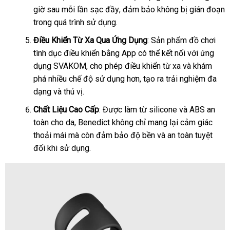
giờ sau mỗi lần sạc đầy
khấu
khẩu
địa
, đảm bảo không bị gián đoạn
trong
Hàn
quá trình sử dụng.
chỉ
Quốc
Điều Khiển Từ Xa Qua Ứng Dụng
: Sản phẩm đồ chơi
tình dục điều khiển bằng App
lắp
có thể kết nối
tốt
với ứng
dụng SVAKOM
dịch
, cho phép điều khiển từ xa
đặt
thanh
và khám
nhất
phá nhiều chế độ sử dụng hơn
vụ
giá
, tạo ra trải nghiệm đa
lý
dạng
Mỹ
và thú vị.
rẻ
Chất Liệu Cao Cấp
: Được làm từ silicone
báo
và ABS an
toàn cho da
thanh
, Benedict không chỉ mang lại cảm giác
giá
thoải mái
đăng
mà còn đảm bảo độ bền
lý
phân
và an toàn
Nhật
tuyệt
đối khi sử dụng.
ký
phối
Bản