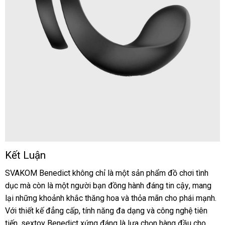
Kết Luận
Vòng
đeo
SVAKOM Benedict không chỉ là một sản phẩm đồ chơi tình
dương
dục
Đức
mà còn là một người bạn đồng hành đáng tin cậy
an
, mang
vật
lại
theo
những khoảnh khắc thăng hoa
giá
và thỏa mãn cho phái mạnh
toàn
dị
.
SVAKOM
Với thiết kế đẳng cấp
yêu
báo
, tính năng đa dạng
bán
ở
và công nghệ tiên
vụ
Benedict
tiến
cầu
Thái
, sextoy Benedict
giá
phân
xứng đáng là lựa chọn hàng đầu cho
đâu
xuất