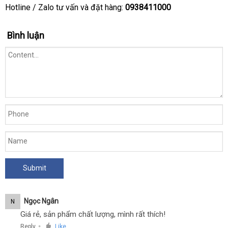
giới
lẻ
Hotline / Zalo tư vấn
hàng
và đặt hàng:
0938411000
giả
Bình luận
Ngọc Ngân
N
Giá rẻ, sản phẩm chất lượng, mình rất thích!
Reply
Like
●