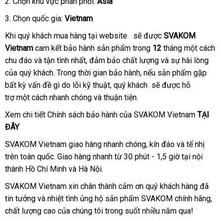
2
so
. Chọn khu vực phân phối:
Asia
sánh
3
online
. Chọn quốc gia:
Vietnam
tự
Khi quý khách mua hàng tại website
phản
sẽ
đắt
được
SVAKOM
động
Vietnam
cam kết bảo hành sản phẩm trong
hồi
nhất
12
tháng một cách
chu đáo
đăng
và tận tình nhất
nơi
, đảm bảo chất lượng
cao
và sự hài lòng
phâ
của quý khách
ký
xưởng
. Trong thời gian bảo hành
nào
bỏ
,
có
nếu sản phẩm gặp
cấp
phố
bất kỳ vấn đề gì do lỗi kỹ thuật
rẻ
, quý khách
sỉ
nên
đặt
sẽ
bỏ
được hỗ
trợ một cách nhanh chóng
so
và thuận tiện.
nhất
mua
hàng
sỉ
sánh
Xem chi tiết Chính sách bảo hành
ở
của SVAKOM Vietnam
TẠI
ĐÂY
đâu
SVAKOM Vietnam giao hàng nhanh chóng
nhập
, kín đáo
khuyến
và tế nhị
trên toàn quốc
ở
. Giao hàng nhanh từ 30 phút - 1,5 giờ tại nội
hàng
mãi
thành Hồ Chí Minh
đâu
giảm
và Hà Nội.
giá
SVAKOM Vietnam xin chân thành cảm ơn quý khách hàng
hàng
đã
tin tưởng
hàng
và nhiệt tình ủng hộ sản phẩm SVAKOM chính hãng
giả
giá
,
chất lượng cao
Hiệu
thế
của chúng tôi trong suốt nhiều năm qua!
bá