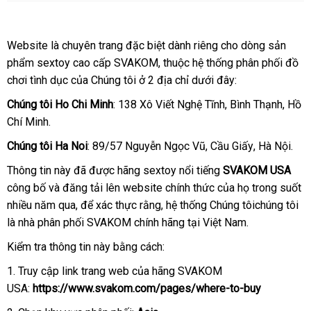
Vòng
đeo
Website là chuyên trang
siêu
đặc biệt dành
hàng
riêng cho dòng sản
dương
phẩm sextoy cao cấp SVAKOM
thị
xuất
, thuộc hệ thống phân phối đồ
nhái
vật
chơi tình dục
lắp
của Chúng tôi ở 2 địa chỉ
xứ
nước
dưới đây:
SVAKOM
đặt
ngoài
Benedict
Chúng tôi Ho Chi Minh
: 138 Xô Viết Nghệ Tĩnh
tiki
, Bình Thạnh
kho
, Hồ
Chí Minh.
hàng
Chúng tôi Ha Noi
: 89/57 Nguyễn Ngọc Vũ
hàng
, Cầu Giấy
thống
, Hà Nội.
Hiệu
kê
Thông tin này
nhập
đã
nhập
được hãng sextoy nổi tiếng
SVAKOM USA
công bố
mua
và đăng tải lên website chính thức
khẩu
khẩu
xuất
của họ trong suốt
nhiều năm qua
sắm
tận
,
đặt
để xác thực rằng
trung
, hệ thống Chúng tôichúng tôi
khẩu
là nhà phân phối SVAKOM chính hãng tại Việt Nam.
nơi
mua
tâm
Kiểm tra thông tin này bằng cách:
1
link
. Truy cập link trang web
lừa
của hãng SVAKOM
USA:
web
https://www.svakom.com/pages/where-to-buy
đảo