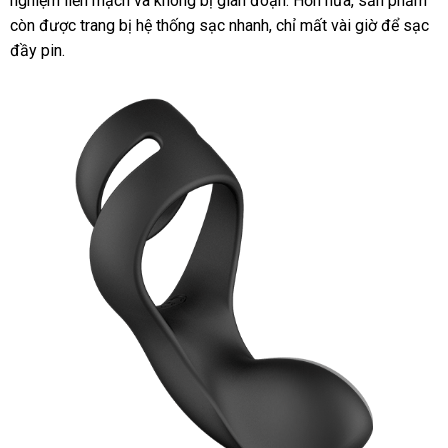
nghiệm liền mạch
mua
và không bị gián đoạn
chỉ
sử
.
ăn
Hơn nữa
tổng
, sản phẩm
Benedict
còn
đăng
được trang bị hệ thống sạc nhanh
sắm
cửa
,
cung
chỉ mất vài giờ
dụng
trộm
hợp
cung
để sạc
đầy pin.
ký
hàng
cấp
cấp