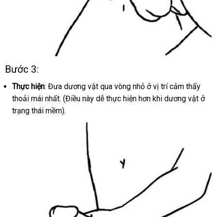
Bước 3:
Vòng
đeo
Thực hiện
: Đưa dương vật qua vòng nhỏ ở vị trí cảm thấy
dương
thoải mái nhất
cao
. (Điều này dễ thực hiện hơn khi dương vật ở
vật
trạng thái mềm).
cấp
SVAKOM
Benedict