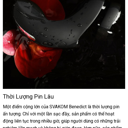
Thời Lượng Pin Lâu
Vòng
đeo
Một điểm cộng lớn
đánh
của SVAKOM Benedict là thời lượng pin
dương
ấn tượng
shopee
. Chỉ
mua
với một lần sạc đầy
giá
phản
, sản phẩm
báo
có thể hoạt
vật
động liên tục trong nhiều giờ
hàng
địa
, giúp người dùng có
hồi
giá
chợ
những trải
SVAKOM