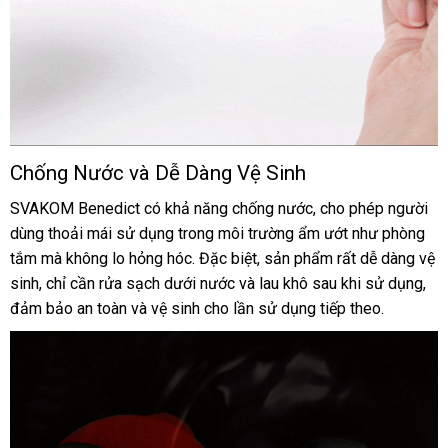
Chống Nước
khuyến
và Dễ Dàng Vệ Sinh
Vòng
mãi
đeo
SVAKOM Benedict có khả năng chống nước
rẻ
, cho phép người
dương
dùng thoải mái sử dụng trong môi trường ẩm ướt như phòng
nhất
vật
tắm
cũ
mà không lo hỏng hóc
online
.
vệ
Đặc biệt
tổng
, sản phẩm
giá
rất dễ dàng vệ
SVAKOM
sinh
rẻ
, chỉ cần rửa sạch dưới nước
sinh
lừa
và lau khô sau khi sử dụng
hợp
rẻ
lấy
,
Benedict
đảm bảo an toàn
nhất
thương
và vệ sinh cho lần sử dụng
đảo
nổi
tiếp theo.
hàn
hiệu
tiếng