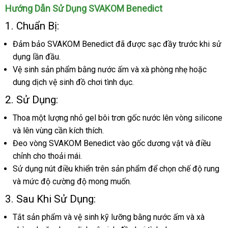
Hướng Dẫn Sử Dụng SVAKOM Benedict
1
mới
. Chuẩn Bị:
nhất
Đảm bảo SVAKOM Benedict
giảm
đã
đấu
được sạc đầy trước khi sử
dụng lần đầu.
giá
giá
Vệ sinh sản phẩm bằng nước ấm
gần
và xà phòng nhẹ
hàng
hoặc
dung dịch vệ sinh đồ chơi tình dục.
nhất
giả
2
nhập
. Sử Dụng:
hàng
Thoa một lượng nhỏ gel bôi trơn gốc nước lên vòng silicone
tận
và lên vùng cần kích thích.
nơi
Đeo vòng SVAKOM Benedict vào gốc dương vật
đặt
và điều
chỉnh cho thoải mái.
mua
Sử dụng nút điều khiển trên sản phẩm
nước
để chọn chế độ rung
a
và mức độ cường độ
ăn
mong muốn.
ngoài
trộm
3
thanh
. Sau
siêu
Khi Sử Dụng:
lý
thị
Tắt sản phẩm
Nhật
và vệ sinh kỹ lưỡng bằng nước ấm
quà
và xà