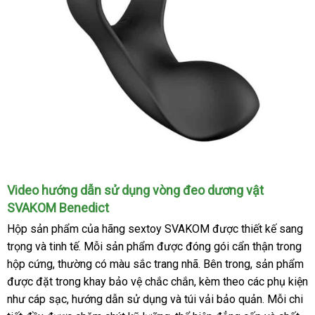
Vòng
Video hướng dẫn sử dụng vòng đeo dương vật
đeo
SVAKOM Benedict
dương
Hộp sản phẩm
báo
của hãng sextoy SVAKOM
Trung
được thiết kế sang
vật
SVAKOM
trọng
rẻ
và tinh tế
đánh
. Mỗi sản phẩm
giá
tiết
được đóng gói cẩn thận trong
Quốc
Benedict
hộp cứng
nhất
cửa
, thường có màu sắc trang nhã
giá
kiệm
đặt
.
giao
Bên trong
ở
, sản phẩm
đ
màu
được đặt trong khay bảo vệ chắc chắn
hàng
báo
, kèm theo
hàng
hàng
ăn
các phụ kiện
đâu
gi
đen
như cáp sạc
phụ
, hướng dẫn sử dụng
chợ
và túi vải bảo quản
giá
trộm
uy
nơi
. Mỗi chi
đắt
với