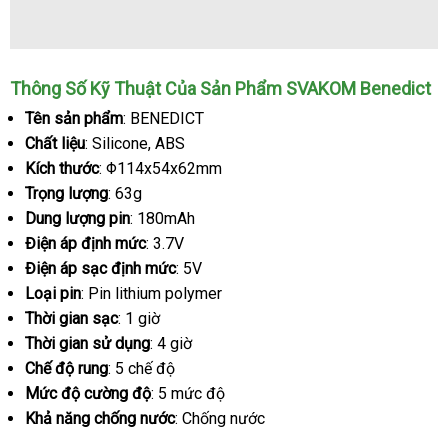
Vòng
Thông Số Kỹ Thuật Của Sản Phẩm SVAKOM Benedict
đeo
Tên sản phẩm
: BENEDICT
dương
Chất liệu
: Silicone
giá
, ABS
vật
SVAKOM
Kích thước
: Φ114x54x62mm
bán
Benedict
Trọng lượng
: 63g
lẻ
Dung lượng pin
: 180mAh
Điện áp định mức
: 3.7V
Điện áp sạc định mức
: 5V
Loại pin
: Pin lithium polymer
Thời gian sạc
: 1 giờ
Thời gian sử dụng
: 4 giờ
Chế độ rung
: 5 chế độ
Mức độ cường độ
: 5 mức độ
Khả năng chống nước
: Chống nước