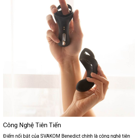
Công Nghệ Tiên Tiến
Vòng
đeo
Điểm nổi bật
tư
của SVAKOM Benedict chính là công nghệ tiên