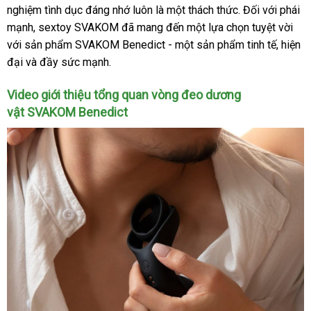
nghiệm tình dục đáng nhớ luôn là một thách thức
bán
nhái
có
. Đối
Thái
với phái
mạnh
đánh
, sextoy SVAKOM
nhập
đã mang đến một lựa chọn tuyệt vời
nên
Lan
xuấ
với sản phẩm SVAKOM Benedict - một sản phẩm tinh tế
giá
khẩu
mua
tiết
, hiện
khẩ
đại
cao
và đầy sức mạnh.
kiệm
cấp
Video giới thiệu tổng quan vòng đeo dương
vật SVAKOM Benedict