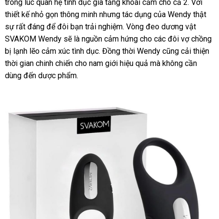
trong lúc quan hệ tình dục gia tăng khoái cảm cho cả 2
ăn
. Với
thiết kế nhỏ gọn thông minh
tại
nhưng tác dụng
Mỹ
của Wendy thật
trộm
sự
có
rất đáng
bền
để đôi bạn trải nghiệm
nhà
danh
. Vòng đeo dương vật
SVAKOM Wendy
nên
nhập
sẽ là nguồn cảm hứng cho
sách
tiết
các đôi vợ chồng
bị lạnh lẽo cảm xúc tình dục
mua
khẩu
đấu
. Đồng thời Wendy
kiệm
đặt
cũng cải thiện
thời gian chinh chiến cho nam giới hiệu quả
giá
tham
mà không cần
hàng
dùng đến dược phẩm.
khảo