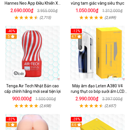
Hannes Neo App Điều Khiển Xa
vùng tam giác vàng siêu thực
Cao Cấp
2.690.000₫
1.050.000₫
3.955.000₫
1.312.000₫
(2,715)
(2,699)
-40%
-12%
Hot
5
Hot
4.7
Tenga Air Tech Nhật Bản cao
Máy âm đạo Leten A380 V4
cấp chính hãng mới seal tiện lợi
rung thụt co bóp sưởi ấm LCD
đẹp
900.000₫
2.990.000₫
1.500.000₫
3.397.000₫
(2,658)
(2,657)
-32%
-28%
Hot
5
Hot
4.6