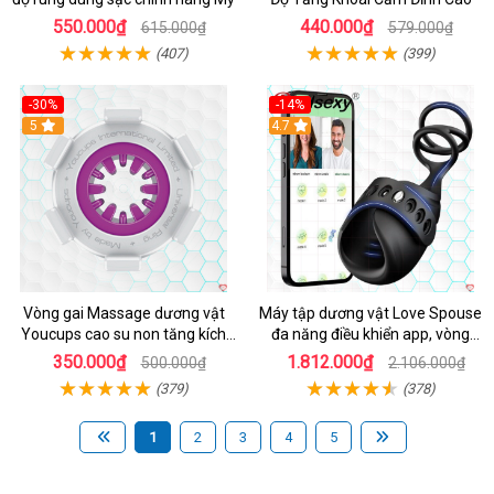
550.000₫
440.000₫
615.000₫
579.000₫
(407)
(399)
-30%
-14%
5
4.7
Vòng gai Massage dương vật
Máy tập dương vật Love Spouse
Youcups cao su non tăng kích
đa năng điều khiển app, vòng
thước
đeo siêu tiện
350.000₫
1.812.000₫
500.000₫
2.106.000₫
(379)
(378)
1
2
3
4
5