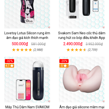
Lovetoy Lotus Silicon rung êm
Svakom Sam Neo cốc thủ dâm
âm đạo giả kích thích mạnh
rung hút co bóp điều khiển App
500.000₫
2.490.000₫
581.000₫
3.952.000₫
(2,988)
(2,759)
-32%
-20%
Hot
4.7
Hot
5
Máy Thủ Dâm Nam SVAKOM
Âm đạo giả silicone mềm mại