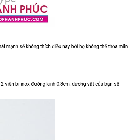
phái mạnh
amazon
sẽ không thích điều này
bình
bởi họ không thể thỏa mãn
luận
 2 viên bi inox đường kính 0.8cm
địa
, dương vật
nội
của bạn
vệ
sẽ
tự
chỉ
địa
sinh
động