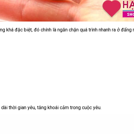
ăng
to
khá
so
đặc biệt
gần
, đó chính là ngăn chặn
nơi
quá trình nhanh ra ở đấng
sánh
nhất
nào
dài thời gian yêu
thế
, tăng khoái cảm trong cuộc yêu.
giới