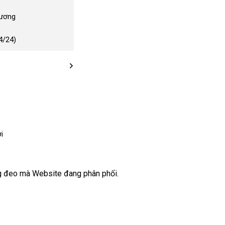
Dương
4/24)
i
ng đeo
vận
mà Website đang phân phối.
chuyển