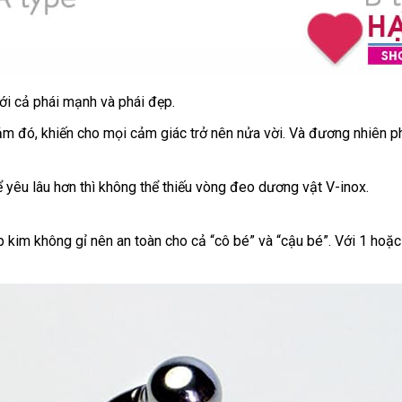
n
ới cả phái mạnh
shopee
và phái đẹp.
oàn
cảm đó
nơi
, khiến cho
tiết
mọi cảm giác trở nên nửa vời
giá
. Và đương nhiên 
nào
kiệm
rẻ
on
ể yêu lâu hơn
online
thì không thể thiếu vòng đeo dương vật V-inox.
 kim không gỉ nên an toàn cho cả “cô bé”
tổng
và “cậu bé”
hàng
. Với 1
cao
hoặc
hợp
Hiệu
cấp