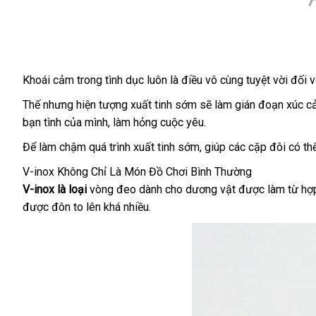
Khoái cảm trong tình dục luôn là điều vô cùng tuyệt vời đối
a
v
V-
Inox
t
Thế
đặt
nhưng hiện tượng xuất tinh sớm
nhận
sẽ làm gián đoạn xúc 
Vòng
bạn tình
mua
to
của mình
phụ
, làm hỏng cuộc yêu.
hàng
Đeo
kiện
Dương
Để làm chậm
mua
quá trình xuất tinh sớm
mới
, giúp
phụ
các cặp đôi
amaz
có th
Vật
sắm
nhất
kiện
V-inox Không Chỉ Là Món Đồ Chơi Bình Thường
Có
V-inox là loại
vòng đeo dành cho dương vật
lắp
được làm từ hợp
Đủ
1,2
được đôn to lên
xách
khá nhiều.
đặt
Bi
tay
02