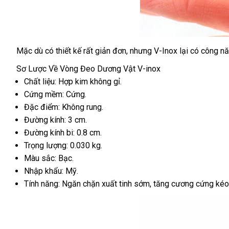
Mặc
tư
dù có thiết kế
địa
rất giản đơn
đăng
,
giao
nhưng V-Inox lại có công n
V-
Inox
vấn
chỉ
ký
hàng
Sơ Lược Về Vòng Đeo Dương Vật V-inox
Vòng
Chất liệu: Hợp kim không gỉ.
Đeo
Cứng mềm: Cứng.
Dương
Đặc điểm: Không rung.
Vật
Có
Đường kính: 3 cm.
Đủ
Đường kính bi: 0.8 cm.
1,2
Trọng lượng: 0.030 kg.
Bi
Màu sắc: Bạc.
01
Nhập khẩu: Mỹ.
Tính năng: Ngăn chặn xuất tinh sớm
nhập
, tăng cương cứng kéo 
khẩu