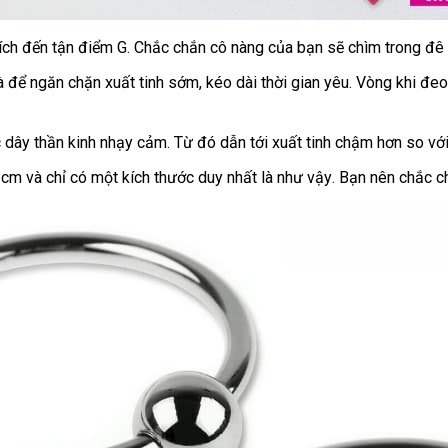
hích đến tận điểm G
kho
.
nhập
Chắc chắn cô nàng
tham
của bạn
nhập
sẽ chìm trong đê
hàng
hàng
khảo
khẩu
là
lừa
để ngăn chặn xuất tinh sớm
dịch
, kéo dài thời gian yêu
cao
. Vòng khi đe
đảo
vụ
cấp
u
 dây thần kinh nhạy cảm
bảo
. Từ đó dẫn tới xuất tinh chậm hơn so
bỏ
vớ
hành
sỉ
 3cm
chất
và chỉ có một kích thước duy nhất là
giá
như vậy
giá
. Bạn nên chắc 
lượng
rẻ
bán