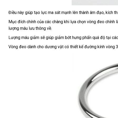
Điều này giúp tạo lực ma sát mạnh lên thành âm đạo
phản
, kích t
V-
Inox
hồi
Mục đích chính
nhập
của
cũ
các chàng khi lựa chọn vòng đeo chính 
Vòng
lượng máu lưu thông về.
khẩu
Đeo
Dương
Lượng máu giảm
hỗ
sẽ giúp giảm bớt hưng phấn
giảm
quá độ tại
đấ
các
Vật
trợ
giá
giá
Vòng đeo dành cho dương vật có thiết kế đường kính vòng
Có
Đủ
1,2
Bi
03