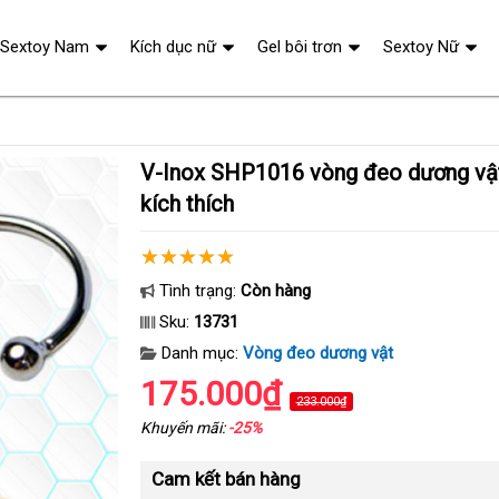
Sextoy Nam
Kích dục nữ
Gel bôi trơn
Sextoy Nữ
V-Inox SHP1016 vòng đeo dương vật 12 bi siêu bền
kích thích
Tình trạng:
Còn hàng
Sku:
13731
Danh mục:
Vòng đeo dương vật
175.000₫
233.000₫
Khuyến mãi:
-25%
Cam kết bán hàng