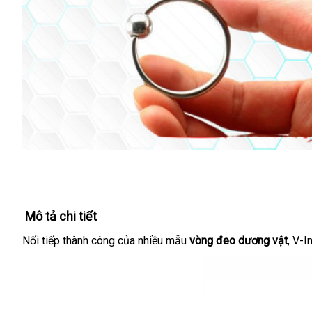
Mô tả chi tiết
Nối tiếp thành công
hàng
của nhiều mẫu
vòng đeo dương vật
lắp
, V-
Hiệu
đặt