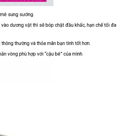
 mê sung sướng.
o vào dương vật
tự
thì
danh
sẽ bóp chặt đầu khấc
Thái
, hạn chế tối đa
động
sách
Lan
i thông thường
tốt
và thỏa mãn bạn tình tốt hơn.
nhất
chắn vòng phù hợp
online
với “cậu bé”
đổi
của mình.
trả