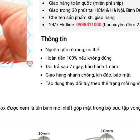
Giao hàng toàn quốc (miễn phí ship)
Giao trong 30 phút tại HCM & Hà Nội, Bình 
Che tên sản phẩm khi giao hàng
24/7 Hotline:
0938411000
(bán xuyên đêm 2
Thông tin
Nguồn gốc rõ ràng
vận
, cụ thể
chuyển
Hoàn tiền 100%
ở
nếu không đúng
đâu
Đổi trả sau 7 ngày
tổng
, bảo hành 1 năm
tốt
hợp
Giao hàng nhanh chóng
tiết
, kín đáo
nơi
, bảo mật
kiệm
nào
Tác dụng thay đổi tùy theo thể trạng mỗi ngườ
Inox
khuyến
được xem là tân binh mới nhất góp mặt trong bộ sưu tập vò
mãi