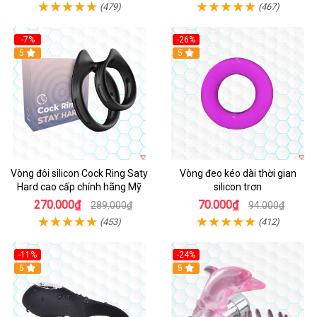
(479)
(467)
-7%
-26%
5
5
Vòng đôi silicon Cock Ring Saty
Vòng đeo kéo dài thời gian
Hard cao cấp chính hãng Mỹ
silicon trơn
270.000₫
70.000₫
289.000₫
94.000₫
(453)
(412)
-11%
-24%
5
5