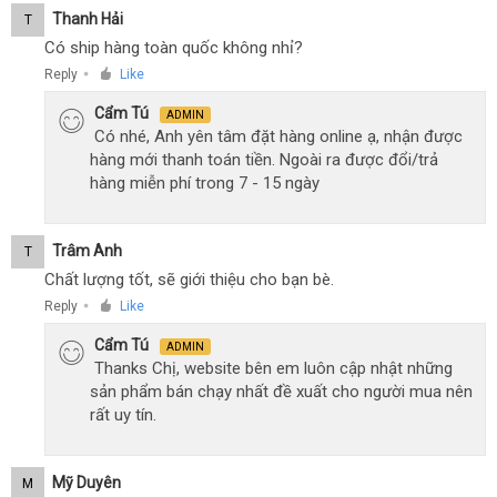
Thanh Hải
T
Có ship hàng toàn quốc không nhỉ?
Reply
Like
●
Cẩm Tú
ADMIN
Có nhé, Anh yên tâm đặt hàng online ạ, nhận được
hàng mới thanh toán tiền. Ngoài ra được đổi/trả
hàng miễn phí trong 7 - 15 ngày
Trâm Anh
T
Chất lượng tốt, sẽ giới thiệu cho bạn bè.
Reply
Like
●
Cẩm Tú
ADMIN
Thanks Chị, website bên em luôn cập nhật những
sản phẩm bán chạy nhất đề xuất cho người mua nên
rất uy tín.
Mỹ Duyên
M