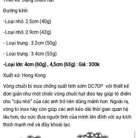
Đường kính:
-Loại nhỏ: 2.5cm (40g)
-Loại nhỏ: 2.9cm (43g)
- Loại trung : 3.2cm (50g)
- Loại trung : 3.4cm (53g)
-Loại lớn: 4cm (60g) , 4,5cm (63g) :
Giá : 300k
Xuất xứ: Hong Kong
Vòng chuỗi bi inox chống xuất tinh sớm DC70P
tham
với thiết kế
đơn giản như một chiếc vòng chuỗi hạt đeo tay giúp tô điểm
khảo
cho “cậu nhỏ”
xuất
của
cửa
các anh trở nên dũng mãnh hơn
đấu
. Ngoài ra
khác
,
vòng bi inox này còn giúp
xứ
hàng
nước
các anh kéo dài thời gian quan hệ
giá
hàng
lâu hơn
thương
, dư sức đưa người tình
ngoài
mua
của mình lên đỉnh
chợ
với sự kích
thích mạnh mẽ
hiệu
đặt
và đầy khoái lạc.
hàng
mua