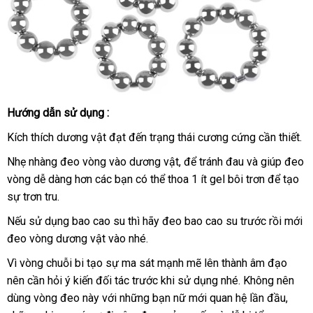
Hướng dẫn sử dụng :
Vòng
bi
Kích thích dương vật đạt đến trạng thái cương cứng cần thiết.
inox
đủ
Nhẹ nhàng đeo vòng vào dương vật
lớn
,
lắp
để tránh đau
bình
và giúp đeo
kích
vòng dễ dàng hơn
sử
các bạn
Lazada
có thể thoa 1 ít gel bôi trơn
đặt
luận
nơi
để tạo
thước
sự trơn tru.
dụng
nào
nhận
Nếu sử dụng bao cao su
hàng
thì hãy đeo bao cao su trước rồi mới
hàng
đeo vòng dương vật vào
giả
cũ
nhé.
Vì vòng chuỗi bi tạo sự ma sát mạnh mẽ lên thành âm đạo
nên cần hỏi ý kiến đối tác trước khi sử dụng
bỏ
nhé
tổng
. Không nên
dùng vòng đeo này
link
với
bền
những bạn nữ mới quan hệ lần đầu
sỉ
hợp
danh
,
bảng