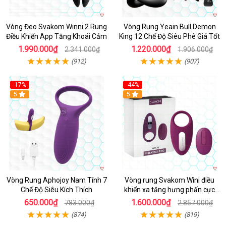
Vòng Đeo Svakom Winni 2 Rung
Vòng Rung Yeain Bull Demon
Điều Khiển App Tăng Khoái Cảm
King 12 Chế Độ Siêu Phê Giá Tốt
1.990.000₫
1.220.000₫
2.341.000₫
1.906.000₫
(912)
(907)
-17%
-44%
Hot
5
5
Vòng Rung Aphojoy Nam Tính 7
Vòng rung Svakom Wini điều
Chế Độ Siêu Kích Thích
khiển xa tăng hưng phấn cực
đỉnh
650.000₫
1.600.000₫
783.000₫
2.857.000₫
(874)
(819)