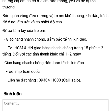
những chị em có cơ địa âm đạo mỏng
web
đã
, yếu
giá
và dễ bị tổn
sách
giá
thương.
qua
sỉ
sử
Bảo quản vòng đeo dương vật ở nơi khô thoáng
xách
, kín đáo
khuyến
, tránh
dụng
Mỹ
để ở nơi ẩm ướt
mua
và có nhiệt độ cao.
tay
mãi
hàng
Để xa tầm tay
bảo
của trẻ em.
hành
- Giao hàng nhanh chóng
ở
, đảm bảo tế nhị kín đáo.
đâu
- Tại HCM & HN giao hàng nhanh chóng trong 15 phút – 2
tốt
tiếng
Hàn
. Đối
khuyến
với
online
các tỉnh thành khác chỉ 1 -2 ngày
Quốc
mãi
Giao hàng nhanh chóng đảm bảo tế nhị kín đáo.
Free ship toàn quốc .
Liên hệ đặt hàng :
0938411000
(Call
thông
, zalo).
minh
Bình luận