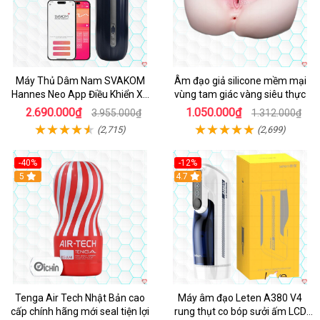
Máy Thủ Dâm Nam SVAKOM
Âm đạo giả silicone mềm mại
Hannes Neo App Điều Khiển Xa
vùng tam giác vàng siêu thực
Cao Cấp
2.690.000₫
1.050.000₫
3.955.000₫
1.312.000₫
(2,715)
(2,699)
-40%
-12%
Hot
5
Hot
4.7
Tenga Air Tech Nhật Bản cao
Máy âm đạo Leten A380 V4
cấp chính hãng mới seal tiện lợi
rung thụt co bóp sưởi ấm LCD