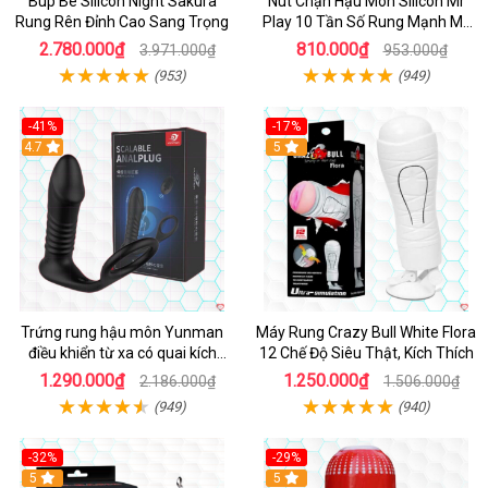
Búp Bê Silicon Night Sakura
Nút Chặn Hậu Môn Silicon Mr
Rung Rên Đỉnh Cao Sang Trọng
Play 10 Tần Số Rung Mạnh Mẽ
Kích Thích
2.780.000₫
810.000₫
3.971.000₫
953.000₫
(953)
(949)
-41%
-17%
Hot
4.7
5
Trứng rung hậu môn Yunman
Máy Rung Crazy Bull White Flora
điều khiển từ xa có quai kích
12 Chế Độ Siêu Thật, Kích Thích
thích
1.290.000₫
1.250.000₫
2.186.000₫
1.506.000₫
(949)
(940)
-32%
-29%
Hot
5
5