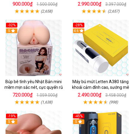
đẹp
900.000₫
2.990.000₫
1.500.000₫
3.397.000₫
(2,658)
(2,657)
-32%
-28%
Hot
5
Hot
4.6
Búp bê tình yêu Nhật Bản mini
Máy bú mút Letten A380 tăng
mềm mịn sắc nét, cực quyến rũ
khoái cảm đỉnh cao, sướng mê
720.000₫
2.490.000₫
1.059.000₫
3.458.000₫
(1,638)
(998)
-19%
-45%
Hot
5
Hot
5