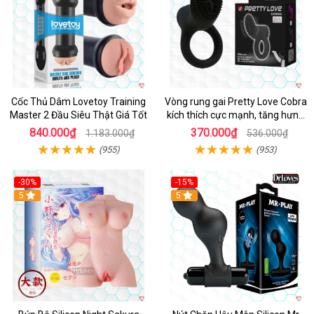
Cốc Thủ Dâm Lovetoy Training
Vòng rung gai Pretty Love Cobra
Master 2 Đầu Siêu Thật Giá Tốt
kích thích cực mạnh, tăng hưng
phấn
840.000₫
370.000₫
1.183.000₫
536.000₫
(955)
(953)
-30%
-15%
Hot
5
Hot
5