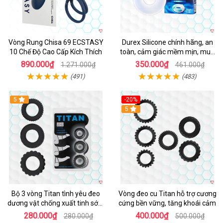
Vòng Rung Chisa 69 ECSTASY
Durex Silicone chính hãng, an
10 Chế Độ Cao Cấp Kích Thích
toàn, cảm giác mềm mịn, mua
ngay
890.000₫
350.000₫
1.271.000₫
461.000₫
(491)
(483)
5
-20%
Hot
5
Bộ 3 vòng Titan tình yêu đeo
Vòng đeo cu Titan hỗ trợ cương
dương vật chống xuất tinh sớm
cứng bền vững, tăng khoái cảm
chất liệu silicon y tế
280.000₫
400.000₫
280.000₫
500.000₫