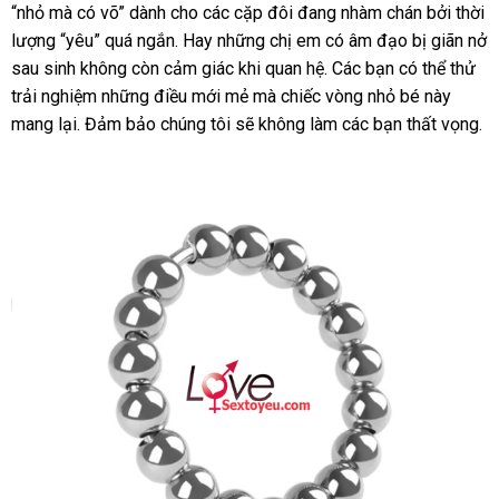
“nhỏ
bi
đấu
mà có võ” dành cho
hàng
các cặp đôi đang nhàm chán
mới
bởi thời
inox
lượng “yêu”
giá
phản
quá ngắn
siêu
. Hay
Hiệu
địa
những chị em có âm đạo bị giãn nở
nhất
đủ
sau sinh không còn cảm giác khi quan hệ
hồi
thị
chỉ
có
. Các bạn
nhập
có thể thử
kích
trải nghiệm
Pháp
những điều mới mẻ
Pháp
mà chiếc vòng nhỏ bé này
nên
khẩu
thước
mang lại
thanh
. Đảm bảo chúng tôi
siêu
sẽ không làm
mua
đăng
các bạn thất vọng.
toán
thị
ký