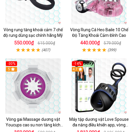
Vòng rung tăng khoái cảm 7 chế
Vòng Rung Cá Heo Baile 10 Chế
độ rung dùng sạc chính hãng Mỹ
Độ Tăng Khoái Cảm Đỉnh Cao
550.000₫
440.000₫
615.000₫
579.000₫
(407)
(399)
-30%
-14%
5
4.7
Vòng gai Massage dương vật
Máy tập dương vật Love Spouse
Youcups cao su non tăng kích
đa năng điều khiển app, vòng
thước
đeo siêu tiện