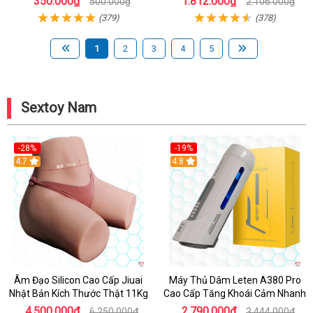
350.000₫
1.812.000₫
500.000₫
2.106.000₫
(379)
(378)
1
2
3
4
5
Sextoy Nam
-28%
-19%
4.7
Hot
4.8
Âm Đạo Silicon Cao Cấp Jiuai
Máy Thủ Dâm Leten A380 Pro
Nhật Bản Kích Thước Thật 11Kg
Cao Cấp Tăng Khoái Cảm Nhanh
4.500.000₫
2.790.000₫
6.250.000₫
3.444.000₫