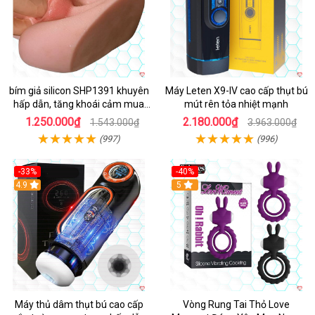
bím giả silicon SHP1391 khuyên
Máy Leten X9-IV cao cấp thụt bú
hấp dẫn, tăng khoái cảm mua
mút rên tỏa nhiệt mạnh
ngay
1.250.000₫
2.180.000₫
1.543.000₫
3.963.000₫
(997)
(996)
-33%
-40%
Hot
4.9
5
Máy thủ dâm thụt bú cao cấp
Vòng Rung Tai Thỏ Love