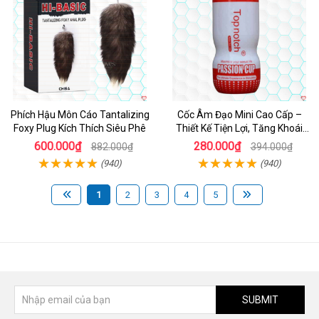
Phích Hậu Môn Cáo Tantalizing
Cốc Âm Đạo Mini Cao Cấp –
Foxy Plug Kích Thích Siêu Phê
Thiết Kế Tiện Lợi, Tăng Khoái
Cảm
600.000₫
280.000₫
882.000₫
394.000₫
(940)
(940)
1
2
3
4
5
SUBMIT