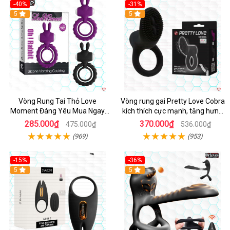
-40%
-31%
5
5
Vòng Rung Tai Thỏ Love
Vòng rung gai Pretty Love Cobra
Moment Đáng Yêu Mua Ngay
kích thích cực mạnh, tăng hưng
Giá Tốt
phấn
285.000₫
370.000₫
475.000₫
536.000₫
(969)
(953)
-15%
-36%
Hot
5
Hot
5