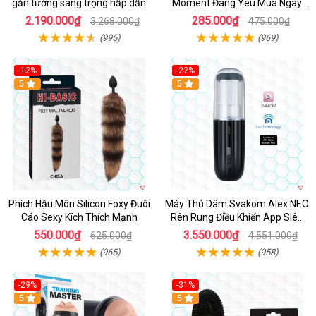
gắn tường sang trọng hấp dẫn
Moment Đáng Yêu Mua Ngay
Giá Tốt
2.190.000₫
285.000₫
3.268.000₫
475.000₫
(995)
(969)
-12%
-22%
Hot
5
5
Phích Hậu Môn Silicon Foxy Đuôi
Máy Thủ Dâm Svakom Alex NEO
Cáo Sexy Kích Thích Mạnh
Rên Rung Điều Khiển App Siêu
Phê
550.000₫
3.550.000₫
625.000₫
4.551.000₫
(965)
(958)
-29%
-31%
Hot
5
5