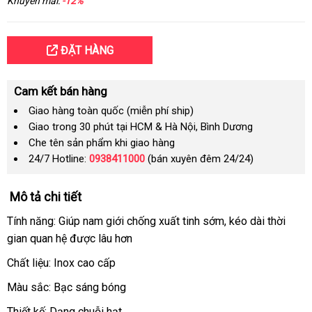
Khuyến mãi:
-12%
ĐẶT HÀNG
Cam kết bán hàng
Giao hàng toàn quốc (miễn phí ship)
Giao trong 30 phút tại HCM & Hà Nội, Bình Dương
Che tên sản phẩm khi giao hàng
24/7 Hotline:
0938411000
(bán xuyên đêm 24/24)
Mô tả chi tiết
Tính năng: Giúp nam giới chống xuất tinh sớm
nơi
, kéo dài thời
gian quan hệ
siêu
được lâu hơn
bán
thị
Chất liệu: Inox cao cấp
Màu sắc: Bạc sáng bóng
Thiết kế: Dạng chuỗi hạt