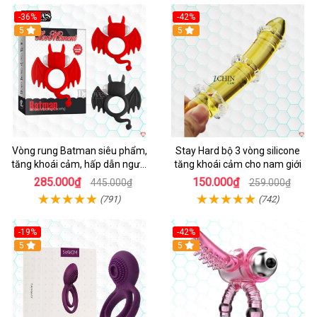
-36%
-42%
5
5
Vòng rung Batman siêu phẩm,
Stay Hard bộ 3 vòng silicone
tăng khoái cảm, hấp dẫn người
tăng khoái cảm cho nam giới
dùng
285.000₫
150.000₫
445.000₫
259.000₫
(791)
(742)
-19%
-42%
5
5