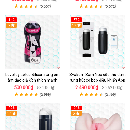
(3,501)
(3,012)
-14%
-37%
Hot
5
4.8
Lovetoy Lotus Silicon rung êm
Svakom Sam Neo cốc thủ dâm
âm đạo giả kích thích mạnh
rung hút co bóp điều khiển App
500.000₫
2.490.000₫
581.000₫
3.952.000₫
(2,988)
(2,759)
-32%
-20%
Hot
4.7
Hot
5