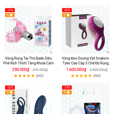
-16%
-45%
Hot
5
5
Vòng Rung Tai Thỏ Baile Siêu
Vòng Đeo Dương Vật Svakom
Phê Kích Thích Tăng Khoái Cảm
Tyler Cao Cấp 5 Chế Độ Rung
Mạnh Mẽ Kích Thích Điểm G
290.000₫
1.600.000₫
345.000₫
2.909.000₫
(652)
(560)
-30%
-24%
Hot
5
5