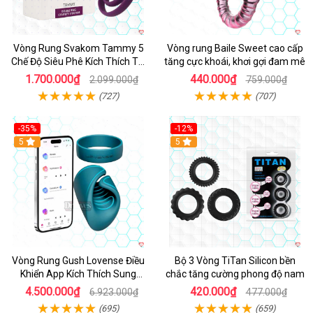
Vòng Rung Svakom Tammy 5
Vòng rung Baile Sweet cao cấp
Chế Độ Siêu Phê Kích Thích Tối
tăng cực khoái, khơi gợi đam mê
Đa
1.700.000₫
440.000₫
2.099.000₫
759.000₫
(727)
(707)
-35%
-12%
Hot
5
5
Vòng Rung Gush Lovense Điều
Bộ 3 Vòng TiTan Silicon bền
Khiển App Kích Thích Sung
chắc tăng cường phong độ nam
Sướng
4.500.000₫
420.000₫
6.923.000₫
477.000₫
(695)
(659)