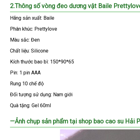
Sling
2.Thông số vòng đeo dương vật Baile Prettylov
210276
V2
Hãng sản xuất: Baile
rung
Phân khúc: Prettylove
mạnh
mẽ
Màu sắc: Đen
Chất liệu: Silicone
Kích thước bao bì: 150*90*65
Pin: 1 pin AAA
Rung 10 chế độ
Đối tượng sử dụng: Nam giới
Quà tặng: Gel 60ml
—Ảnh chụp sản phẩm tại shop bao cao su Hải 