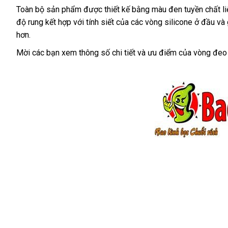
Loan
Toàn bộ sản phẩm
khuyến
được thiết kế bằng màu đen tuyền chất li
độ rung kết hợp
hướng
với tính siết
mãi
thống
của
thông
các vòng silicone ở đầu
am
và
hơn.
dẫn
kê
minh
Mời
ở
các bạn xem thông số chi tiết
Trung
và ưu điểm
giá
của vòng đeo 
đâu
Quốc
bán
uy
tín