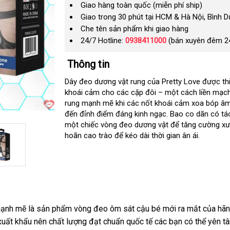
Giao hàng toàn quốc (miễn phí ship)
Giao trong 30 phút tại HCM & Hà Nội, Bình 
Che tên sản phẩm khi giao hàng
24/7 Hotline:
0938411000
(bán xuyên đêm 2
Thông tin
Dây đeo dương vật rung của Pretty Love được thi
khoái cảm cho các cặp đôi – một cách liền mạc
rung mạnh mẽ khi các nốt khoái cảm xoa bóp âm
đến đỉnh điểm đáng kinh ngạc
miễn
. Bao co dãn có tá
một chiếc vòng đeo dương vật để tăng cường xươ
phí
hoãn cao trào để kéo dài thời gian ân ái.
ạnh mẽ là sản phẩm vòng đeo ôm sát cậu bé mới ra mắt
nhanh
của hãn
xuất khẩu nên chất lượng đạt chuẩn quốc tế
miễn
các bạn
xuất
có thể yên 
nhất