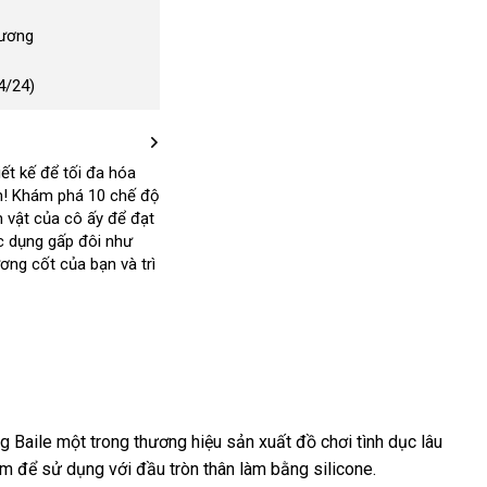
Dương
4/24)
ết kế để tối đa hóa
h! Khám phá 10 chế độ
 vật của cô ấy để đạt
c dụng gấp đôi như
ng cốt của bạn và trì
g Baile một trong thương hiệu sản xuất đồ chơi tình dục lâu
tâm
voucher
để sử dụng
đặt
với đầu tròn thân làm bằng silicone.