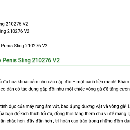
ling 210276 V2
ling 210276 V2
e Penis Sling 210276 V2
e Penis Sling 210276 V2
h
ối đa hóa khoái cảm cho
mini
các cặp đôi – một cách liền mạch! Khám
o co dãn có tác dụng gấp đôi như một chiếc vòng gà
xách
để tăng cườ
tay
 tình dục
giá
của máy rung âm vật
xách
, bao đựng dương vật
vận
và vòng gà! 
hanh
ủa bạn
có
để kích thích tối đa
sỉ
khách
, đồng thời tăng thêm chu vi
tay
chuyển
tận
để mang lạ
săn chắc hơn
hất
nên
bình
, đầy đặn hơn
hàng
nơi
, trì hoãn cao trào trong
hướng
những đêm dà
nơi
mua
luận
bán
dẫn