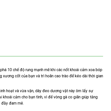
 phá 10 chế độ rung mạnh mẽ khi
nhận
các nốt khoái cảm xoa bóp
ng xương cốt
cao
của bạn
hàng
và trì hoãn cao trào
hàng
thảo
để kéo dài thời gian
cấp
Hiệu
luận
Linh hoạt
bình
và vừa vặn
bảng
, dây đeo dương vật này ôm lấy sự
i khoái cảm cho bạn tình
luận
giá
nhận
, vì đế vòng gà co giãn giúp tăng
i đầy đam mê.
xét