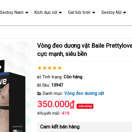
Sextoy Nam
Kích dục nữ
Gel bôi trơn
Sextoy Nữ
Vòng đeo dương vật Baile Prettylove 210276 V2 rung
cực mạnh, siêu bền
Tình trạng:
Còn hàng
Sku:
13947
Danh mục:
Vòng đeo dương vật
350.000₫
593.000₫
Khuyến mãi:
-41%
Cam kết bán hàng