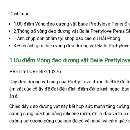
Danh mục
vong
deo
1.Ưu điểm Vòng đeo dương vật Baile Prettylove Penis S
duong
2.Thông số vòng đeo dương vật Baile Prettylove Penis S
vat
—Ảnh chụp sản phẩm tại shop bao cao su Hải Phòng
Prettylove
3.Hình ảnh giới thiệu vòng đeo dương vật Baile Prettylov
Penis
Sling
1.Ưu điểm Vòng đeo dương vật Baile Prettylov
210276
V2
PRETTY LOVE BI-210276
4
-
Dây đeo dương vật rung
tiki
của Pretty Love
nhập
được thiết kế
khác
để t
Vòng
âm vật
xưởng
của cô ấy
sử
để đạt đến đỉnh điểm đáng kinh ngạc
khẩu
vệ
. Ba
hàng
đeo
ân ái.
dụng
sinh
dương
Chiếc dây đeo dương vật này kết hợp sức mạnh tăng cường
vật
Baile
cương cứng
cửa
của bạn bằng silicone mềm
giao
,
đại
để lộ đầu
thương
và trục
n
c
Prettylove
cường sự cương cứng
hàng
cũ
của bạn
tại
để có vẻ ngoài
hàng
lý
nhập
và cảm giác 
hiệu
n
Penis
nhà
khẩu