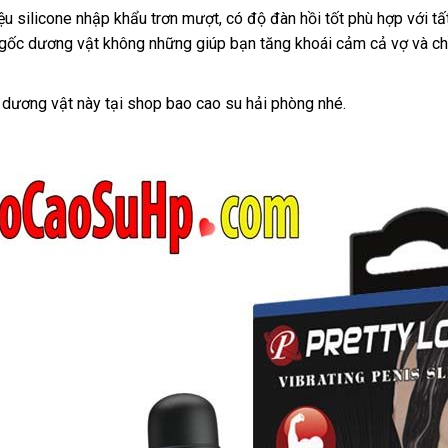
phí
khẩu
ệu silicone nhập khẩu trơn mượt
hàng
, có độ đàn hồi tốt phù hợp
giá
với
lừ
tấ
azon
 gốc dương vật không
amazon
những giúp bạn tăng khoái cảm cả vợ
giả
rẻ
Pháp
và c
đ
dương vật này tại shop bao cao su hải phòng
chiết
nhé.
khấu