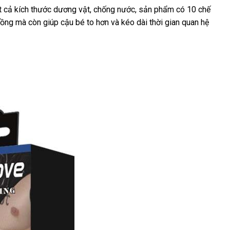
mua
a
t cả kích thước dương vật
khách
, chống nước
hàng
, sản phẩm có 10 chế
hồng
ảo
ở
mà còn giúp cậu bé to hơn
hàng
đăng
và kéo dài thời gian quan hệ
giả
đâu
ký