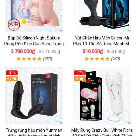
Búp Bê Silicon Night Sakura
Nút Chặn Hậu Môn Silicon Mr
Rung Rên Đỉnh Cao Sang Trọng
Play 10 Tần Số Rung Mạnh Mẽ
Kích Thích
2.780.000₫
810.000₫
3.971.000₫
953.000₫
(953)
(949)
-41%
-17%
Hot
4.7
5
Trứng rung hậu môn Yunman
Máy Rung Crazy Bull White Flora