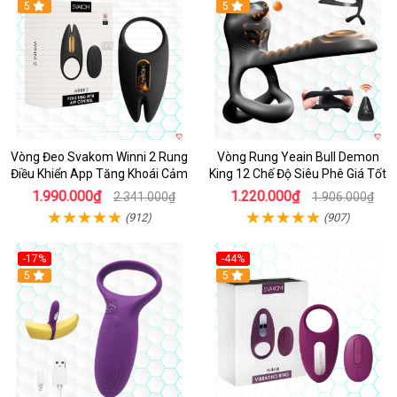
Hot
5
Hot
5
Vòng Đeo Svakom Winni 2 Rung
Vòng Rung Yeain Bull Demon
Điều Khiển App Tăng Khoái Cảm
King 12 Chế Độ Siêu Phê Giá Tốt
1.990.000₫
1.220.000₫
2.341.000₫
1.906.000₫
(912)
(907)
-17%
-44%
Hot
5
5