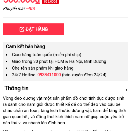
833.000₫
Khuyến mãi:
-40%
ĐẶT HÀNG
Cam kết bán hàng
Giao hàng toàn quốc (miễn phí ship)
Giao trong 30 phút tại HCM & Hà Nội, Bình Dương
Che tên sản phẩm khi giao hàng
24/7 Hotline:
0938411000
(bán xuyên đêm 24/24)
Thông tin
Vòng đeo dương vật một sản phẩm đồ chơi tình dục được sinh
ra dành cho nam giới được thiết kế để có thể đeo vào cậu bé
chắc chắn an toàn
nước
, tăng kích thước dương vật
tại
, hãm để tăng thời
gian quan hệ
thanh
, và đồng thời kích thích nam nữ giúp cuộc yêu trở
ngoài
nhà
nên thú vị và nhanh lên đỉnh hơn.
toán