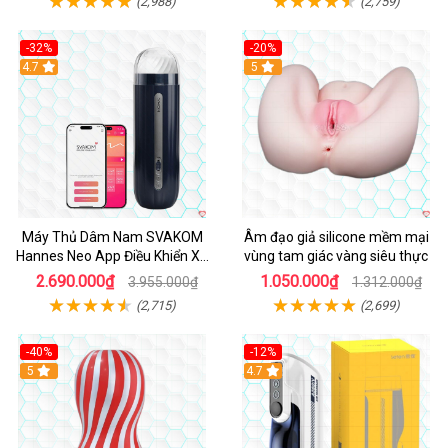
(2,988)
(2,759)
-32%
-20%
Hot
4.7
Hot
5
Máy Thủ Dâm Nam SVAKOM
Âm đạo giả silicone mềm mại
Hannes Neo App Điều Khiển Xa
vùng tam giác vàng siêu thực
Cao Cấp
2.690.000₫
1.050.000₫
3.955.000₫
1.312.000₫
(2,715)
(2,699)
-40%
-12%
Hot
5
Hot
4.7