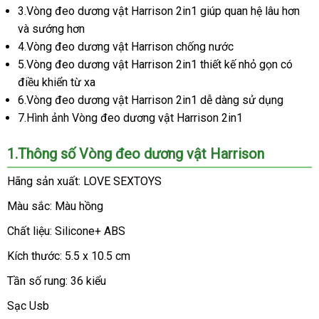
Harrison
3.Vòng đeo dương vật Harrison 2in1 giúp quan hệ lâu hơn
Mỹ
5
và sướng hơn
-
4.Vòng đeo dương vật Harrison chống nước
Vòng
5.Vòng đeo dương vật Harrison 2in1 thiết kế nhỏ gọn có
đeo
điều khiển từ xa
dương
vật
6.Vòng đeo dương vật Harrison 2in1 dễ dàng sử dụng
Harrison
7.Hình ảnh Vòng đeo dương vật Harrison 2in1
siêu
rung
1.Thông số Vòng đeo dương vật Harrison
kích
thích
Hãng sản xuất: LOVE SEXTOYS
nam
Màu sắc: Màu hồng
nữ
Chất liệu: Silicone+ ABS
Kích thước: 5.5 x 10.5 cm
Tần số rung: 36 kiểu
Sạc Usb