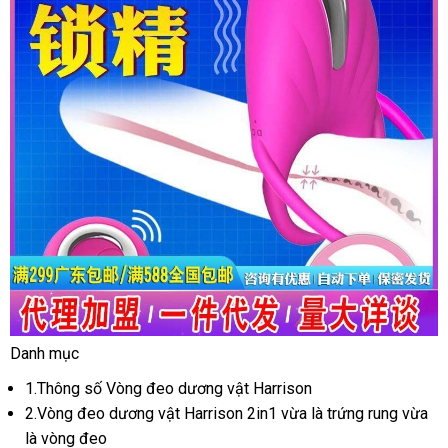
Danh mục
vong
deo
1.Thông số Vòng đeo dương vật Harrison
duong
2.Vòng đeo dương vật Harrison 2in1 vừa là trứng rung vừa
vat
là vòng đeo