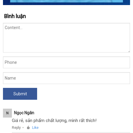
vong
Bình luận
deo
duong
vat
Harrison
25
-
Vòng
đeo
dương
vật
Harrison
siêu
rung
kích
thích
Ngọc Ngân
N
nam
Giá rẻ, sản phẩm chất lượng, mình rất thích!
nữ
Reply
Like
●