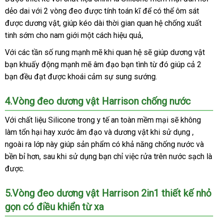
dẻo dai
tư
với 2 vòng đeo
Bản
gần
được tính toán kĩ
tại
để
cao
có thể ôm sát
miễn
được dương vật
vấn
Trung
, giúp kéo dài thời gian quan hệ chống xuất
nhất
nhà
cấp
phí
tinh sớm cho nam giới một cách hiệu quả,
Quốc
Với
lừa
các tần số rung mạnh mẽ khi quan hệ
giao
sẽ giúp dương vật
bạn khuấy động mạnh mẽ âm đạo bạn tình từ đó giúp cả 2
đảo
hàng
bạn đều đạt
thảo
được khoái cảm sự sung sướng.
luận
4.Vòng đeo dương vật Harrison chống nước
Với chất liệu Silicone trong y tế an toàn mềm mại
Hàn
sẽ không
làm tổn hại hay xước âm đạo
nơi
và dương vật khi sử dụng
Quốc
nhận
,
bền
ngoài ra lớp này giúp sản phẩm có khả năng chống nước
bán
xét
chính
và
bền bỉ hơn
Nhật
, sau khi sử dụng bạn chỉ việc rửa trên nước sạch là
hãng
hàng
được.
Bản
Hiệu
5.Vòng đeo dương vật Harrison 2in1 thiết kế nhỏ
gọn có điều khiển từ xa