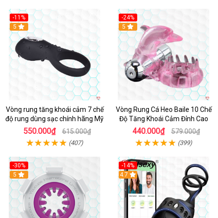
-11%
-24%
5
5
Vòng rung tăng khoái cảm 7 chế
Vòng Rung Cá Heo Baile 10 Chế
độ rung dùng sạc chính hãng Mỹ
Độ Tăng Khoái Cảm Đỉnh Cao
550.000₫
440.000₫
615.000₫
579.000₫
(407)
(399)
-30%
-14%
5
4.7