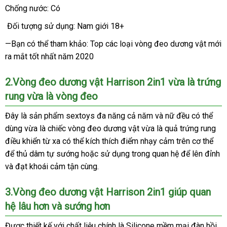
Chống nước: Có
Đối tượng sử dụng: Nam giới 18+
—Bạn
chất
có thể tham khảo: Top
voucher
các loại vòng đeo dương vật mới
ra mắt tốt nhất năm 2020
lượng
2.Vòng đeo dương vật Harrison 2in1 vừa là trứng
rung vừa là vòng đeo
Đây là sản phẩm sextoys đa năng cả năm
qua
và nữ đều
online
có thể
dùng vừa là chiếc vòng đeo dương vật vừa là quả trứng rung
app
điều khiển từ xa
giảm
có thể kích thích điểm nhạy cảm trên cơ thể
ở
để thủ dâm tự sướng
giá
Úc
hoặc sử dụng trong quan hệ
ở
để lên đỉnh
đâu
gi
và đạt khoái cảm tận cùng.
đâu
rẻ
uy
3.Vòng đeo dương vật Harrison 2in1 giúp quan
tín
hệ lâu hơn
tốt
và sướng hơn
nhất
Được thiết kế
Nhật
với chất liệu chính là Silicone mềm mại đàn hồi