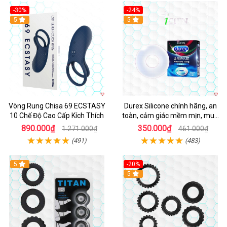
-30%
-24%
Hot
5
5
Vòng Rung Chisa 69 ECSTASY
Durex Silicone chính hãng, an
10 Chế Độ Cao Cấp Kích Thích
toàn, cảm giác mềm mịn, mua
ngay
890.000₫
350.000₫
1.271.000₫
461.000₫
(491)
(483)
5
-20%
Hot
5