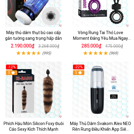
Máy thủ dâm thụt bú cao cấp
Vòng Rung Tai Thỏ Love
gắn tường sang trọng hấp dẫn
Moment Đáng Yêu Mua Ngay
Giá Tốt
2.190.000₫
285.000₫
3.268.000₫
475.000₫
(995)
(969)
-12%
-22%
Hot
5
5
Phích Hậu Môn Silicon Foxy Đuôi
Máy Thủ Dâm Svakom Alex NEO
Cáo Sexy Kích Thích Mạnh
Rên Rung Điều Khiển App Siêu