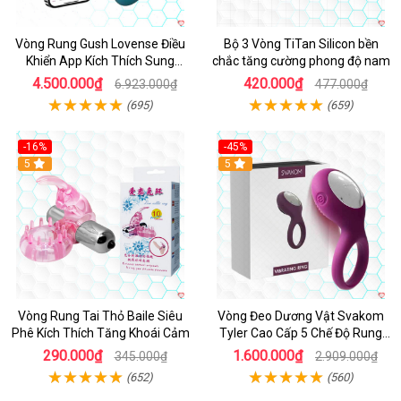
Vòng Rung Gush Lovense Điều
Bộ 3 Vòng TiTan Silicon bền
Khiển App Kích Thích Sung
chắc tăng cường phong độ nam
Sướng
4.500.000₫
420.000₫
6.923.000₫
477.000₫
(695)
(659)
-16%
-45%
Hot
5
5
Vòng Rung Tai Thỏ Baile Siêu
Vòng Đeo Dương Vật Svakom
Phê Kích Thích Tăng Khoái Cảm
Tyler Cao Cấp 5 Chế Độ Rung
Mạnh Mẽ Kích Thích Điểm G
290.000₫
1.600.000₫
345.000₫
2.909.000₫
(652)
(560)