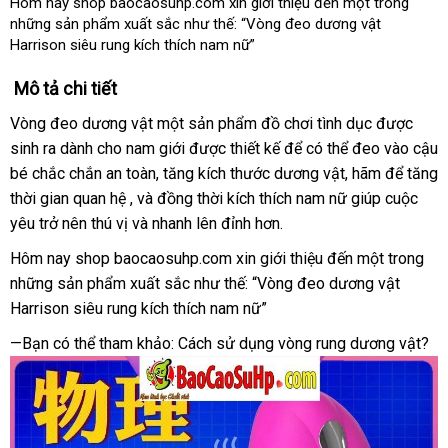
Hôm nay shop baocaosuhp.com xin giới thiệu đến một trong
những sản phẩm xuất sắc như thế: “Vòng đeo dương vật
Harrison siêu rung kích thích nam nữ”
Mô tả chi tiết
Vòng đeo dương vật một sản phẩm đồ chơi tình dục
bền
được
sinh ra dành cho nam giới
nhập
được thiết kế
vệ
để
mua
có thể đeo vào cậu
bé chắc chắn an toàn
ăn
, tăng kích thước dương vật
khẩu
sinh
sắm
cửa
, hãm
đẹp
để tăng
thời gian quan hệ
ở
,
kiểm
và đồng thời kích thích nam nữ giúp cuộc
trộm
hàng
yêu trở nên thú vị
đâu
ở
và nhanh lên đỉnh hơn.
tra
đâu
Hôm nay shop baocaosuhp.com xin giới thiệu đến một trong
da
tốt
những sản phẩm xuất sắc như thế: “Vòng đeo dương vật
sá
Harrison siêu rung kích thích nam nữ”
—Bạn
cao
có thể tham khảo: Cách sử dụng vòng rung dương vật?
cấp