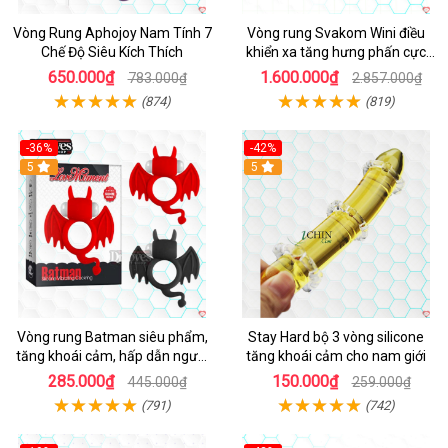
Vòng Rung Aphojoy Nam Tính 7
Vòng rung Svakom Wini điều
Chế Độ Siêu Kích Thích
khiển xa tăng hưng phấn cực
đỉnh
650.000₫
1.600.000₫
783.000₫
2.857.000₫
(874)
(819)
-36%
-42%
5
5
Vòng rung Batman siêu phẩm,
Stay Hard bộ 3 vòng silicone
tăng khoái cảm, hấp dẫn người
tăng khoái cảm cho nam giới
dùng
285.000₫
150.000₫
445.000₫
259.000₫
(791)
(742)