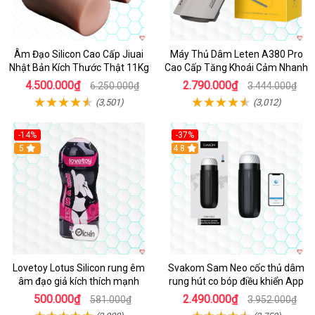
Âm Đạo Silicon Cao Cấp Jiuai
Máy Thủ Dâm Leten A380 Pro
Nhật Bản Kích Thước Thật 11Kg
Cao Cấp Tăng Khoái Cảm Nhanh
4.500.000₫
2.790.000₫
6.250.000₫
3.444.000₫
(3,501)
(3,012)
-14%
-37%
Hot
5
4.8
Lovetoy Lotus Silicon rung êm
Svakom Sam Neo cốc thủ dâm
âm đạo giả kích thích mạnh
rung hút co bóp điều khiển App
500.000₫
2.490.000₫
581.000₫
3.952.000₫