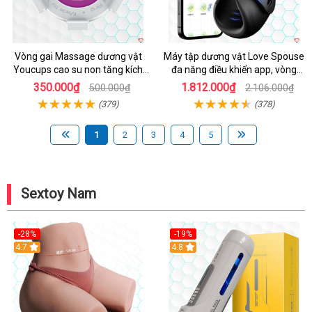
Vòng gai Massage dương vật
Máy tập dương vật Love Spouse
Youcups cao su non tăng kích
đa năng điều khiển app, vòng
thước
đeo siêu tiện
350.000₫
1.812.000₫
500.000₫
2.106.000₫
(379)
(378)
1
2
3
4
5
Sextoy Nam
-28%
-19%
4.7
Hot
4.8