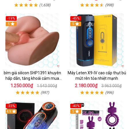
(1,638)
(998)
-19%
-45%
Hot
5
Hot
5
bím giả silicon SHP1391 khuyên
Máy Leten X9-IV cao cấp thụt bú
hấp dẫn, tăng khoái cảm mua
mút rên tỏa nhiệt mạnh
ngay
1.250.000₫
2.180.000₫
1.543.000₫
3.963.000₫
(997)
(996)
-33%
-40%
Hot
4.9
5