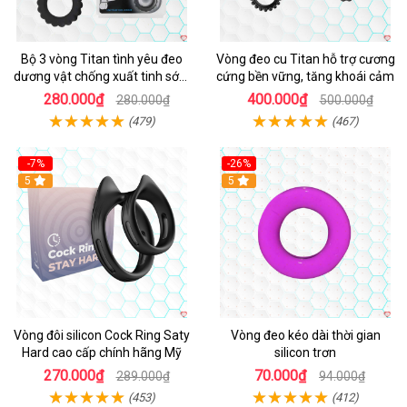
Bộ 3 vòng Titan tình yêu đeo
Vòng đeo cu Titan hỗ trợ cương
dương vật chống xuất tinh sớm
cứng bền vững, tăng khoái cảm
chất liệu silicon y tế
280.000₫
400.000₫
280.000₫
500.000₫
(479)
(467)
-7%
-26%
5
5
Vòng đôi silicon Cock Ring Saty
Vòng đeo kéo dài thời gian
Hard cao cấp chính hãng Mỹ
silicon trơn
270.000₫
70.000₫
289.000₫
94.000₫
(453)
(412)