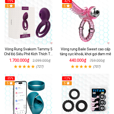
-19%
-42%
5
5
Vòng Rung Svakom Tammy 5
Vòng rung Baile Sweet cao cấp
Chế Độ Siêu Phê Kích Thích Tối
tăng cực khoái, khơi gợi đam mê
Đa
1.700.000₫
440.000₫
2.099.000₫
759.000₫
(727)
(707)
-35%
-12%
Hot
5
5