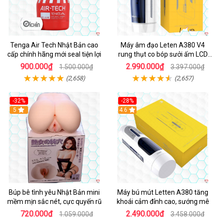
Tenga Air Tech Nhật Bản cao
Máy âm đạo Leten A380 V4
cấp chính hãng mới seal tiện lợi
rung thụt co bóp sưởi ấm LCD
đẹp
900.000₫
2.990.000₫
1.500.000₫
3.397.000₫
(2,658)
(2,657)
-32%
-28%
Hot
5
Hot
4.6
Búp bê tình yêu Nhật Bản mini
Máy bú mút Letten A380 tăng
mềm mịn sắc nét, cực quyến rũ
khoái cảm đỉnh cao, sướng mê
720.000₫
2.490.000₫
1.059.000₫
3.458.000₫