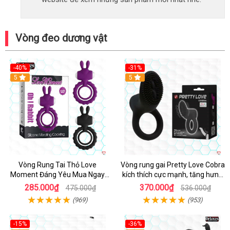
Vòng đeo dương vật
-40%
-31%
5
5
Vòng Rung Tai Thỏ Love
Vòng rung gai Pretty Love Cobra
Moment Đáng Yêu Mua Ngay
kích thích cực mạnh, tăng hưng
Giá Tốt
phấn
285.000₫
370.000₫
475.000₫
536.000₫
(969)
(953)
-15%
-36%