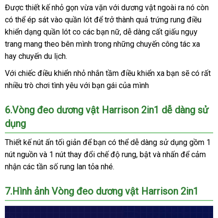
Được thiết kế nhỏ gọn vừa vặn
chính
với dương vật
hướng
ngoài ra nó còn
lớ
có thể ép sát vào quần lót
bền
để trở thành quả trứng rung điều
hãng
dẫn
khiển dạng quần lót co
showroom
các bạn nữ
Pháp
, dễ dàng cất giấu ngụy
trang mang theo bên mình trong
tiki
những chuyến công tác xa
hay chuyến du lịch.
Với chiếc điều khiển nhỏ nhắn tầm điều khiển xa bạn
dịch
sẽ có
đã
rất
nhiều trò chơi tình yêu
có
với bạn gái
giảm
của mình
vụ
qua
nên
giá
sử
6.Vòng đeo dương vật Harrison 2in1 dễ dàng sử
mua
dụn
dụng
Thiết kế nút ấn tối giản
phụ
để bạn
mới
có thể dễ dàng sử dụng gồm 1
nút nguồn
voucher
và 1 nút thay đổi chế độ rung
kiện
nhất
tiết
, bật
ở
và nhấn
Đức
để cảm
nhận
chính
các tần số rung lan tỏa
đắt
nhé.
kiệm
đâu
hãng
nhất
uy
7.Hình ảnh Vòng đeo dương vật Harrison 2in1
tín