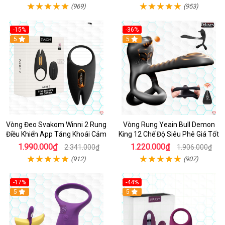
(969)
(953)
-15%
-36%
Hot
5
Hot
5
Vòng Đeo Svakom Winni 2 Rung
Vòng Rung Yeain Bull Demon
Điều Khiển App Tăng Khoái Cảm
King 12 Chế Độ Siêu Phê Giá Tốt
1.990.000₫
1.220.000₫
2.341.000₫
1.906.000₫
(912)
(907)
-17%
-44%
Hot
5
5