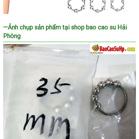
vong
—Ảnh chụp sản phẩm tại shop bao cao su Hải
deo
Phòng
duong
vat
INOX
COC
5
-
Vòng
đeo
dương
vật
dạng
hạt
Inox
kim
loại