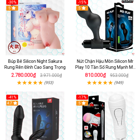
-30%
-15%
Hot
5
Hot
5
Búp Bê Silicon Night Sakura
Nút Chặn Hậu Môn Silicon Mr
Rung Rên Đỉnh Cao Sang Trọng
Play 10 Tần Số Rung Mạnh Mẽ
Kích Thích
2.780.000₫
810.000₫
3.971.000₫
953.000₫
(953)
(949)
-41%
-17%
Hot
4.7
5