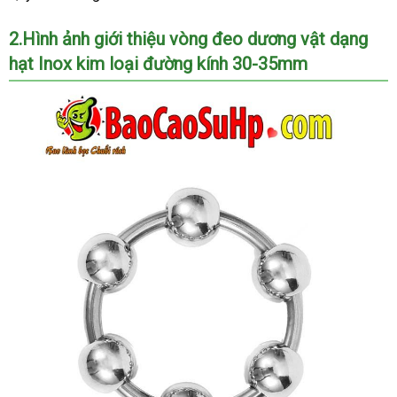
-
Vòng
2.Hình ảnh giới thiệu vòng đeo dương vật dạng
đeo
hạt Inox kim loại đường kính 30-35mm
dương
vật
dạng
hạt
Inox
kim
loại
đường
kính
30-
35mm