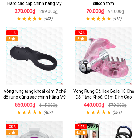
Hard cao cấp chính hãng Mỹ
silicon trơn
270.000₫
70.000₫
289.000₫
94.000₫
(453)
(412)
-11%
-24%
5
5
Vòng rung tăng khoái cảm 7 chế
Vòng Rung Cá Heo Baile 10 Chế
độ rung dùng sạc chính hãng Mỹ
Độ Tăng Khoái Cảm Đỉnh Cao
550.000₫
440.000₫
615.000₫
579.000₫
(407)
(399)
-30%
-14%
5
4.7