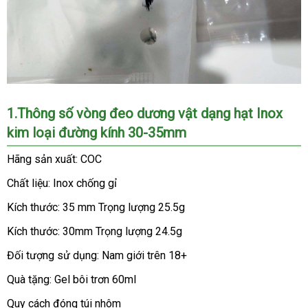
đường
kính
30-
35mm
Vong
1.Thông số vòng đeo dương vật dạng hạt Inox
deo
kim loại đường kính 30-35mm
duong
vat
Hãng sản xuất: COC
dang
hat
Chất liệu: Inox chống gỉ
Inox
Kích thước: 35 mm Trọng lượng 25.5g
kim
loai
Kích thước: 30mm Trọng lượng 24.5g
duong
Đối tượng sử dụng: Nam giới trên 18+
kinh
30
Quà tặng: Gel bôi trơn 60ml
35mm
1
Quy cách đóng túi nhôm