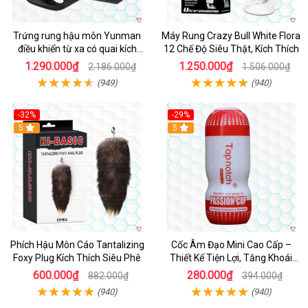
Trứng rung hậu môn Yunman
Máy Rung Crazy Bull White Flora
điều khiển từ xa có quai kích
12 Chế Độ Siêu Thật, Kích Thích
thích
1.290.000₫
1.250.000₫
2.186.000₫
1.506.000₫
(949)
(940)
-32%
-29%
Hot
5
5
Phích Hậu Môn Cáo Tantalizing
Cốc Âm Đạo Mini Cao Cấp –
Foxy Plug Kích Thích Siêu Phê
Thiết Kế Tiện Lợi, Tăng Khoái
Cảm
600.000₫
280.000₫
882.000₫
394.000₫
(940)
(940)