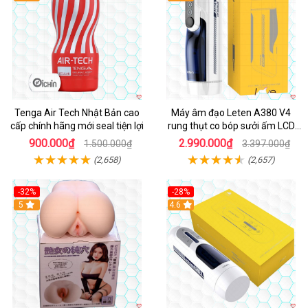
Tenga Air Tech Nhật Bản cao
Máy âm đạo Leten A380 V4
cấp chính hãng mới seal tiện lợi
rung thụt co bóp sưởi ấm LCD
đẹp
900.000₫
2.990.000₫
1.500.000₫
3.397.000₫
(2,658)
(2,657)
-32%
-28%
Hot
5
Hot
4.6