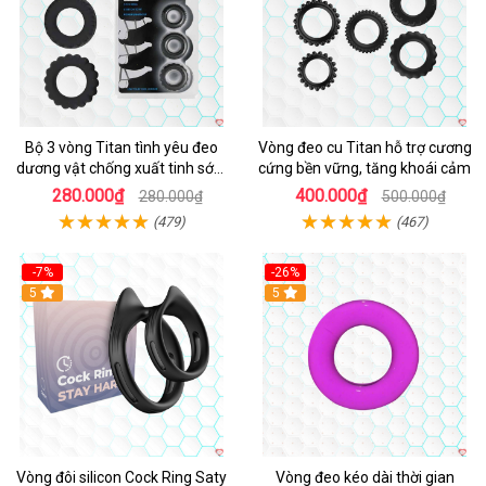
Bộ 3 vòng Titan tình yêu đeo
Vòng đeo cu Titan hỗ trợ cương
dương vật chống xuất tinh sớm
cứng bền vững, tăng khoái cảm
chất liệu silicon y tế
280.000₫
400.000₫
280.000₫
500.000₫
(479)
(467)
-7%
-26%
5
5
Vòng đôi silicon Cock Ring Saty
Vòng đeo kéo dài thời gian