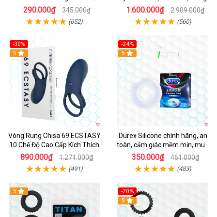
Mạnh Mẽ Kích Thích Điểm G
290.000₫
1.600.000₫
345.000₫
2.909.000₫
(652)
(560)
-30%
-24%
Hot
5
5
Vòng Rung Chisa 69 ECSTASY
Durex Silicone chính hãng, an
10 Chế Độ Cao Cấp Kích Thích
toàn, cảm giác mềm mịn, mua
ngay
890.000₫
350.000₫
1.271.000₫
461.000₫
(491)
(483)
5
-20%
Hot
5