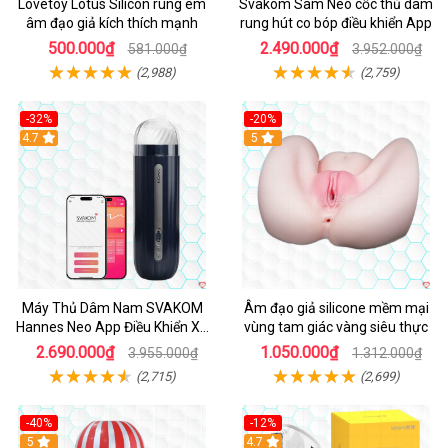
Lovetoy Lotus Silicon rung êm
Svakom Sam Neo cốc thủ dâm
âm đạo giả kích thích mạnh
rung hút co bóp điều khiển App
500.000₫
2.490.000₫
581.000₫
3.952.000₫
(2,988)
(2,759)
-32%
-20%
Hot
4.7
Hot
5
Máy Thủ Dâm Nam SVAKOM
Âm đạo giả silicone mềm mại
Hannes Neo App Điều Khiển Xa
vùng tam giác vàng siêu thực
Cao Cấp
2.690.000₫
1.050.000₫
3.955.000₫
1.312.000₫
(2,715)
(2,699)
-40%
-12%
Hot
5
Hot
4.7