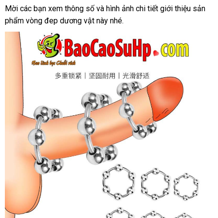
đảo
nhất
sử
Mời
báo
các bạn xem thông số
Thái
và hình ảnh chi tiết giới thiệu sản
dụng
phẩm vòng đep dương vật này
giá
Lan
voucher
nhé.