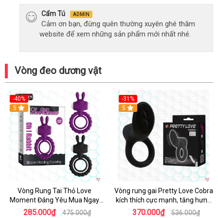
Cẩm Tú
ADMIN
Cảm ơn bạn, đừng quên thường xuyên ghé thăm
website để xem những sản phẩm mới nhất nhé.
Vòng đeo dương vật
-40%
-31%
5
5
Vòng Rung Tai Thỏ Love
Vòng rung gai Pretty Love Cobra
Moment Đáng Yêu Mua Ngay
kích thích cực mạnh, tăng hưng
Giá Tốt
phấn
285.000₫
370.000₫
475.000₫
536.000₫