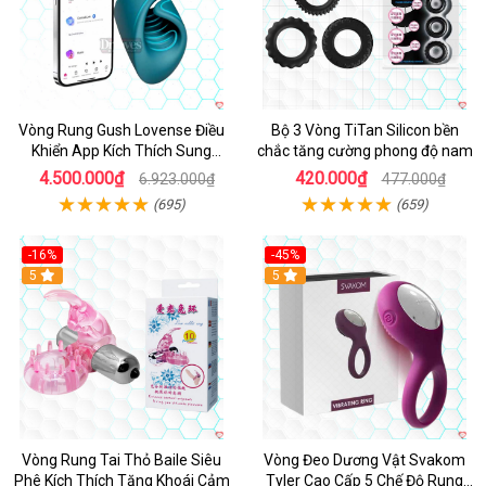
Vòng Rung Gush Lovense Điều
Bộ 3 Vòng TiTan Silicon bền
Khiển App Kích Thích Sung
chắc tăng cường phong độ nam
Sướng
4.500.000₫
420.000₫
6.923.000₫
477.000₫
(695)
(659)
-16%
-45%
Hot
5
5
Vòng Rung Tai Thỏ Baile Siêu
Vòng Đeo Dương Vật Svakom
Phê Kích Thích Tăng Khoái Cảm
Tyler Cao Cấp 5 Chế Độ Rung