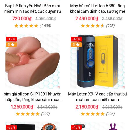
Búp bê tình yêu Nhật Bản mini
Máy bú mút Letten A380 tăng
mềm mịn sắc nét, cực quyến rũ
khoái cảm đỉnh cao, sướng mê
720.000₫
2.490.000₫
1.059.000₫
3.458.000₫
(1,638)
(998)
-19%
-45%
Hot
5
Hot
5
bím giả silicon SHP1391 khuyên
Máy Leten X9-IV cao cấp thụt bú
hấp dẫn, tăng khoái cảm mua
mút rên tỏa nhiệt mạnh
ngay
1.250.000₫
2.180.000₫
1.543.000₫
3.963.000₫
(997)
(996)
-33%
-40%