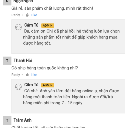
Ngọc Ngân
N
loại
Giá rẻ, sản phẩm chất lượng, mình rất thích!
đường
Reply
Like
kính
●
30-
Cẩm Tú
ADMIN
35mm
Dạ, cảm ơn Chị đã phải hồi, hệ thống luôn lựa chọn
những sản phẩm tốt nhất để giúp khách hàng mua
được hàng tốt.
Thanh Hải
T
Có ship hàng toàn quốc không nhỉ?
Reply
Like
●
Cẩm Tú
ADMIN
Có nhé, Anh yên tâm đặt hàng online ạ, nhận được
hàng mới thanh toán tiền. Ngoài ra được đổi/trả
hàng miễn phí trong 7 - 15 ngày
Trâm Anh
T
Chất lượng tốt, sẽ giới thiệu cho bạn bè.