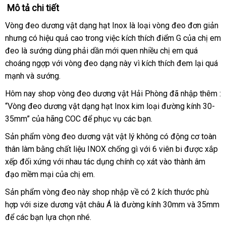
Mô tả chi tiết
Vòng đeo dương vật dạng hạt Inox là loại vòng đeo đơn giản
nộ
nhưng có hiệu quả cao trong việc kích thích điểm G
bỏ
của chị em
đị
đeo là sướng dùng phải dần mới quen nhiều chị em
sỉ
hướng
quá
choáng ngợp
mới
với vòng đeo dạng này vì kích thích đem lại
dẫn
sử
quá
mạnh
thương
và sướng.
nhất
dụng
hiệu
Hôm nay shop vòng đeo dương vật Hải Phòng
lừa
đã nhập thêm :
“Vòng đeo dương vật dạng hạt Inox kim loại đường kính 30-
đảo
35mm”
bảng
của hãng COC
so
để
thanh
phục vụ
Lazada
các bạn.
giá
sánh
toán
Sản phẩm vòng đeo dương vật vật lý không có động cơ toàn
thân làm bằng chất liệu INOX chống gì
lớn
với 6 viên bi
shop
được xắp
xếp đối xứng
mini
với nhau tác dụng chính cọ xát vào thành âm
đạo mềm mại
giá
của chị em.
bán
Sản phẩm vòng đeo này shop nhập về có 2 kích thước phù
hợp
danh
với size dương vật châu Á là đường kính 30mm
đã
và 35mm
lớn
để
lừa
các bạn lựa chọn
sách
tốt
nhé.
qua