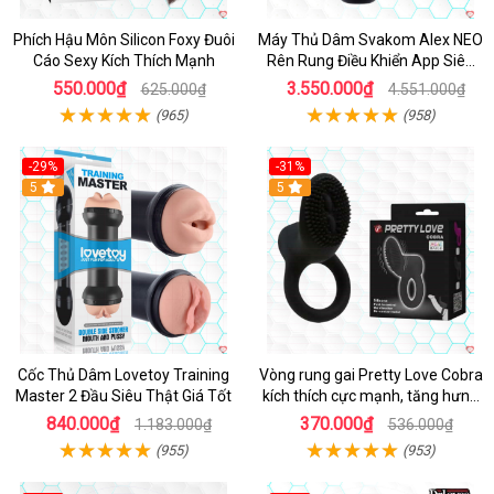
Phích Hậu Môn Silicon Foxy Đuôi
Máy Thủ Dâm Svakom Alex NEO
Cáo Sexy Kích Thích Mạnh
Rên Rung Điều Khiển App Siêu
Phê
550.000₫
3.550.000₫
625.000₫
4.551.000₫
(965)
(958)
-29%
-31%
Hot
5
5
Cốc Thủ Dâm Lovetoy Training
Vòng rung gai Pretty Love Cobra
Master 2 Đầu Siêu Thật Giá Tốt
kích thích cực mạnh, tăng hưng
phấn
840.000₫
370.000₫
1.183.000₫
536.000₫
(955)
(953)