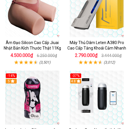
Âm Đạo Silicon Cao Cấp Jiuai
Máy Thủ Dâm Leten A380 Pro
Nhật Bản Kích Thước Thật 11Kg
Cao Cấp Tăng Khoái Cảm Nhanh
4.500.000₫
2.790.000₫
6.250.000₫
3.444.000₫
(3,501)
(3,012)
-14%
-37%
Hot
5
4.8