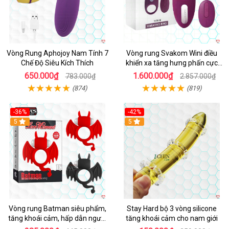
Vòng Rung Aphojoy Nam Tính 7
Vòng rung Svakom Wini điều
Chế Độ Siêu Kích Thích
khiển xa tăng hưng phấn cực
đỉnh
650.000₫
1.600.000₫
783.000₫
2.857.000₫
(874)
(819)
-36%
-42%
5
5
Vòng rung Batman siêu phẩm,
Stay Hard bộ 3 vòng silicone
tăng khoái cảm, hấp dẫn người
tăng khoái cảm cho nam giới
dùng