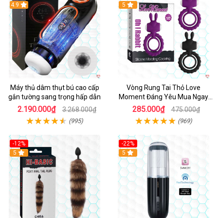
Hot
4.9
5
Máy thủ dâm thụt bú cao cấp
Vòng Rung Tai Thỏ Love
gắn tường sang trọng hấp dẫn
Moment Đáng Yêu Mua Ngay
Giá Tốt
2.190.000₫
285.000₫
3.268.000₫
475.000₫
(995)
(969)
-12%
-22%
Hot
5
5