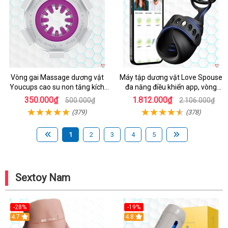
Vòng gai Massage dương vật
Máy tập dương vật Love Spouse
Youcups cao su non tăng kích
đa năng điều khiển app, vòng
thước
đeo siêu tiện
350.000₫
1.812.000₫
500.000₫
2.106.000₫
(379)
(378)
1
2
3
4
5
Sextoy Nam
-28%
-19%
4.7
Hot
4.8