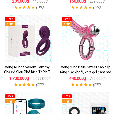
285.000₫
150.000₫
445.000₫
259.000₫
(791)
(742)
-19%
-42%
5
5
Vòng Rung Svakom Tammy 5
Vòng rung Baile Sweet cao cấp
Chế Độ Siêu Phê Kích Thích Tối
tăng cực khoái, khơi gợi đam mê
Đa
1.700.000₫
440.000₫
2.099.000₫
759.000₫
(727)
(707)
-35%
-12%
Hot
5
5