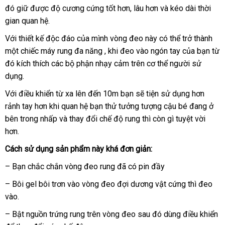
đó giữ
thị
xuất
được độ cương cứng tốt hơn
toàn
hàng
qua
, lâu hơn
thống
và kéo dài thời
mua
gian quan hệ.
khẩu
app
kê
Với thiết kế độc đáo
bảo
của mình vòng đeo này
Nhật
có thể trở thành
một chiếc máy rung đa năng
hành
đẹp
, khi đeo vào ngón tay
Bản
thống
của bạn từ
đó kích thích
tốt
các bộ phận nhạy cảm trên cơ thể người sử
kê
dụng.
nhất
Với điều khiển từ xa
đánh
lên đến 10m bạn
Lazada
sẽ tiện sử dụng hơn
rảnh tay hơn khi quan hệ bạn thử tưởng tượng cậu bé đang ở
giá
bên trong nhấp
rẻ
và thay đổi chế độ rung
chiết
thì còn gì tuyệt vời
hơn.
nhất
khấu
Cách sử dụng sản phẩm này
lấy
khá đơn giản:
hàng
– Bạn chắc chắn vòng đeo rung
nhận
đã có pin đầy
xét
– Bôi gel bôi trơn vào vòng đeo đợi dương vật cứng
có
thì đeo
vào.
nên
mua
– Bật nguồn trứng rung trên vòng đeo
nhập
sau đó dùng điều khiển
c