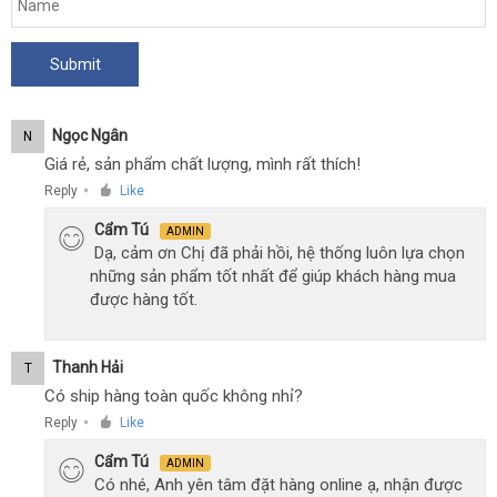
đeo
dương
vật
điều
khiển
Ngọc Ngân
N
từ
Giá rẻ, sản phẩm chất lượng, mình rất thích!
xa
Reply
Like
Jiuuy
●
Long
Cẩm Tú
ADMIN
War
Dạ, cảm ơn Chị đã phải hồi, hệ thống luôn lựa chọn
Elephan
những sản phẩm tốt nhất để giúp khách hàng mua
được hàng tốt.
Thanh Hải
T
Có ship hàng toàn quốc không nhỉ?
Reply
Like
●
Cẩm Tú
ADMIN
Có nhé, Anh yên tâm đặt hàng online ạ, nhận được