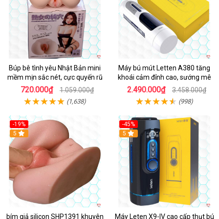
Búp bê tình yêu Nhật Bản mini
Máy bú mút Letten A380 tăng
mềm mịn sắc nét, cực quyến rũ
khoái cảm đỉnh cao, sướng mê
720.000₫
2.490.000₫
1.059.000₫
3.458.000₫
(1,638)
(998)
-19%
-45%
Hot
5
Hot
5
bím giả silicon SHP1391 khuyên
Máy Leten X9-IV cao cấp thụt bú