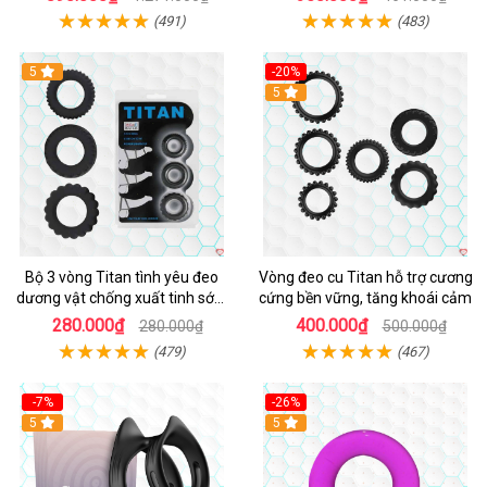
(491)
(483)
5
-20%
Hot
5
Bộ 3 vòng Titan tình yêu đeo
Vòng đeo cu Titan hỗ trợ cương
dương vật chống xuất tinh sớm
cứng bền vững, tăng khoái cảm
chất liệu silicon y tế
280.000₫
400.000₫
280.000₫
500.000₫
(479)
(467)
-7%
-26%
5
5