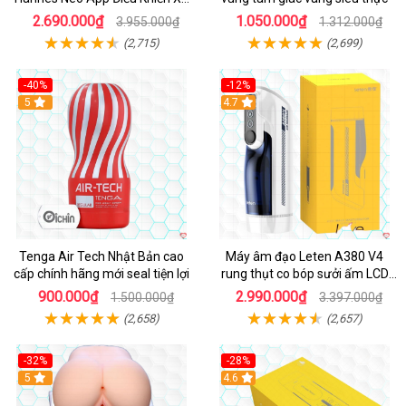
Cao Cấp
2.690.000₫
1.050.000₫
3.955.000₫
1.312.000₫
(2,715)
(2,699)
-40%
-12%
Hot
5
Hot
4.7
Tenga Air Tech Nhật Bản cao
Máy âm đạo Leten A380 V4
cấp chính hãng mới seal tiện lợi
rung thụt co bóp sưởi ấm LCD
đẹp
900.000₫
2.990.000₫
1.500.000₫
3.397.000₫
(2,658)
(2,657)
-32%
-28%
Hot
5
Hot
4.6