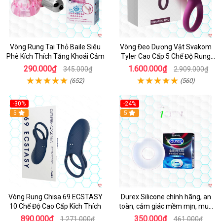
Vòng Rung Tai Thỏ Baile Siêu
Vòng Đeo Dương Vật Svakom
Phê Kích Thích Tăng Khoái Cảm
Tyler Cao Cấp 5 Chế Độ Rung
Mạnh Mẽ Kích Thích Điểm G
290.000₫
1.600.000₫
345.000₫
2.909.000₫
(652)
(560)
-30%
-24%
Hot
5
5
Vòng Rung Chisa 69 ECSTASY
Durex Silicone chính hãng, an
10 Chế Độ Cao Cấp Kích Thích
toàn, cảm giác mềm mịn, mua
ngay
890.000₫
350.000₫
1.271.000₫
461.000₫