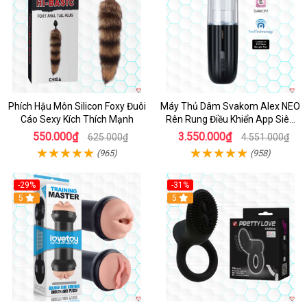
Phích Hậu Môn Silicon Foxy Đuôi
Máy Thủ Dâm Svakom Alex NEO
Cáo Sexy Kích Thích Mạnh
Rên Rung Điều Khiển App Siêu
Phê
550.000₫
3.550.000₫
625.000₫
4.551.000₫
(965)
(958)
-29%
-31%
Hot
5
5