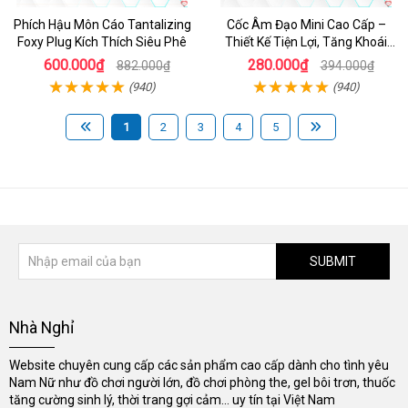
Phích Hậu Môn Cáo Tantalizing
Cốc Âm Đạo Mini Cao Cấp –
Foxy Plug Kích Thích Siêu Phê
Thiết Kế Tiện Lợi, Tăng Khoái
Cảm
600.000₫
280.000₫
882.000₫
394.000₫
(940)
(940)
1
2
3
4
5
SUBMIT
Nhà Nghỉ
Website chuyên cung cấp các sản phẩm cao cấp dành cho tình yêu
Nam Nữ như đồ chơi người lớn, đồ chơi phòng the, gel bôi trơn, thuốc
tăng cường sinh lý, thời trang gợi cảm... uy tín tại Việt Nam