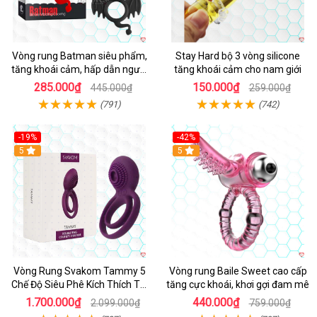
Vòng rung Batman siêu phẩm,
Stay Hard bộ 3 vòng silicone
tăng khoái cảm, hấp dẫn người
tăng khoái cảm cho nam giới
dùng
285.000₫
150.000₫
445.000₫
259.000₫
(791)
(742)
-19%
-42%
5
5
Vòng Rung Svakom Tammy 5
Vòng rung Baile Sweet cao cấp
Chế Độ Siêu Phê Kích Thích Tối
tăng cực khoái, khơi gợi đam mê
Đa
1.700.000₫
440.000₫
2.099.000₫
759.000₫