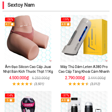
Sextoy Nam
-28%
-19%
4.7
Hot
4.8
Âm Đạo Silicon Cao Cấp Jiuai
Máy Thủ Dâm Leten A380 Pro
Nhật Bản Kích Thước Thật 11Kg
Cao Cấp Tăng Khoái Cảm Nhanh
4.500.000₫
2.790.000₫
6.250.000₫
3.444.000₫
(3,501)
(3,012)
-14%
-37%
Hot
5
4.8