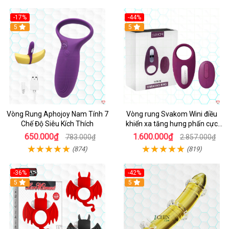
-17%
-44%
Hot
5
5
Vòng Rung Aphojoy Nam Tính 7
Vòng rung Svakom Wini điều
Chế Độ Siêu Kích Thích
khiển xa tăng hưng phấn cực
đỉnh
650.000₫
1.600.000₫
783.000₫
2.857.000₫
(874)
(819)
-36%
-42%
5
5