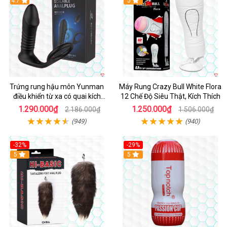
Hot
4.7
5
Trứng rung hậu môn Yunman
Máy Rung Crazy Bull White Flora
điều khiển từ xa có quai kích
12 Chế Độ Siêu Thật, Kích Thích
thích
1.290.000₫
1.250.000₫
2.186.000₫
1.506.000₫
(949)
(940)
-32%
-29%
Hot
5
5