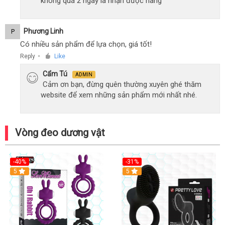
không quá 2 ngày là nhận được hàng
Phương Linh
P
Có nhiều sản phẩm để lựa chọn, giá tốt!
Reply
Like
●
Cẩm Tú
ADMIN
Cảm ơn bạn, đừng quên thường xuyên ghé thăm
website để xem những sản phẩm mới nhất nhé.
Vòng đeo dương vật
-40%
-31%
5
5