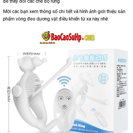
để thay đổi
mua
các chế độ rung.
hàng
h
sắm
Mời
Pháp
các bạn xem thông số chi tiết
thanh
và hình ảnh giới thiệu sản
phẩm vòng đeo dương vật điều khiển từ xa này
toán
danh
nhé.
sách