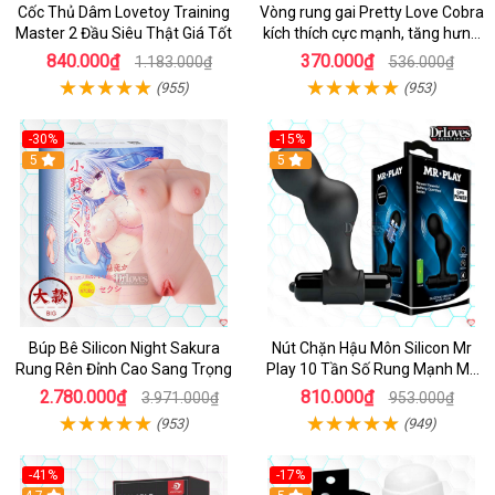
Cốc Thủ Dâm Lovetoy Training
Vòng rung gai Pretty Love Cobra
Master 2 Đầu Siêu Thật Giá Tốt
kích thích cực mạnh, tăng hưng
phấn
840.000₫
370.000₫
1.183.000₫
536.000₫
(955)
(953)
-30%
-15%
Hot
5
Hot
5
Búp Bê Silicon Night Sakura
Nút Chặn Hậu Môn Silicon Mr
Rung Rên Đỉnh Cao Sang Trọng
Play 10 Tần Số Rung Mạnh Mẽ
Kích Thích
2.780.000₫
810.000₫
3.971.000₫
953.000₫
(953)
(949)
-41%
-17%