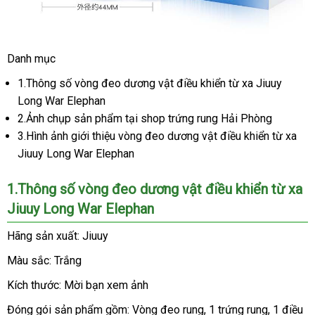
Danh mục
vong
deo
1.Thông số vòng đeo dương vật điều khiển từ xa Jiuuy
duong
Long War Elephan
vat
2.Ảnh chụp sản phẩm tại shop trứng rung Hải Phòng
Jiuuy
3.Hình ảnh giới thiệu vòng đeo dương vật điều khiển từ xa
Long
Jiuuy Long War Elephan
War
Elephan
1.Thông số vòng đeo dương vật điều khiển từ xa
6
Jiuuy Long War Elephan
-
Vòng
Hãng sản xuất: Jiuuy
đeo
dương
Màu sắc: Trắng
vật
điều
Kích thước: Mời bạn xem ảnh
khiển
Đóng gói sản phẩm gồm: Vòng đeo rung
kiểm
, 1 trứng rung
đặt
, 1 điều