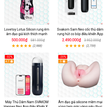
Lovetoy Lotus Silicon rung êm
Svakom Sam Neo cốc thủ dâm
âm đạo giả kích thích mạnh
rung hút co bóp điều khiển App
500.000₫
2.490.000₫
581.000₫
3.952.000₫
(2,988)
(2,759)
-32%
-20%
Hot
4.7
Hot
5
Máy Thủ Dâm Nam SVAKOM
Âm đạo giả silicone mềm mại
Hannes Neo App Điều Khiển Xa
vùng tam giác vàng siêu thực