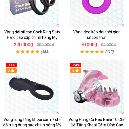
Vòng đôi silicon Cock Ring Saty
Vòng đeo kéo dài thời gian
Hard cao cấp chính hãng Mỹ
silicon trơn
270.000₫
70.000₫
289.000₫
94.000₫
(453)
(412)
-11%
-24%
5
5
Vòng rung tăng khoái cảm 7 chế
Vòng Rung Cá Heo Baile 10 Chế
độ rung dùng sạc chính hãng Mỹ
Độ Tăng Khoái Cảm Đỉnh Cao