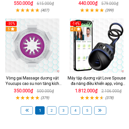
550.000₫
440.000₫
615.000₫
579.000₫
(407)
(399)
-30%
-14%
5
4.7
Vòng gai Massage dương vật
Máy tập dương vật Love Spouse
Youcups cao su non tăng kích
đa năng điều khiển app, vòng
thước
đeo siêu tiện
350.000₫
1.812.000₫
500.000₫
2.106.000₫
(379)
(378)
1
2
3
4
5