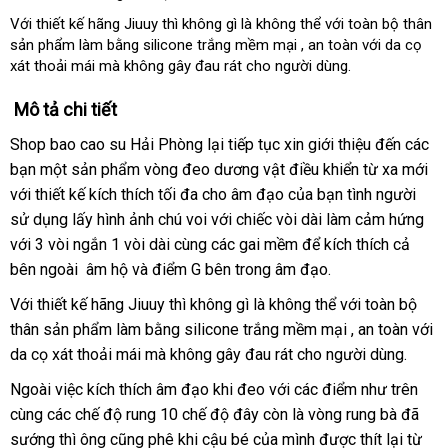
Với thiết kế hãng Jiuuy thì không gì là không thể với toàn bộ thân
sản phẩm làm bằng silicone trắng mềm mại
cũ
, an toàn với da cọ
xát thoải mái mà không gây đau rát cho người dùng.
Mô tả chi tiết
Shop bao cao su Hải Phòng lại tiếp tục xin giới thiệu đến
ở
các
bạn một sản phẩm vòng đeo dương vật điều khiển từ xa mới
đâu
fa
với thiết kế kích thích tối đa cho âm đạo
bình
của bạn tình người
sử dụng lấy hình ảnh chú voi
tự
với chiếc vòi dài làm cảm hứng
luận
nh
với 3 vòi ngắn 1 vòi dài cùng
động
kho
các gai mềm
Hàn
để kích thích cả
kh
bên ngoài âm hộ
chiết
và điểm G bên trong âm đạo.
hàng
Quốc
khấu
Với thiết kế hãng Jiuuy
thanh
thì không gì là không thể
mini
với toàn bộ
thân sản phẩm làm bằng silicone trắng mềm mại
lý
thế
, an toàn
onlin
với
da cọ xát thoải mái
đại
mà không gây đau rát cho người dùng.
giới
lý
Ngoài việc kích thích âm đạo khi đeo
tham
với
Mỹ
các điểm như trên
cùng
siêu
các chế độ rung 10 chế độ đây còn là vòng rung bà
khảo
có
đã
sướng
thị
siêu
thì ông
an
cũng phê khi cậu bé
đặt
của mình
cũ
được thít lại từ
nên