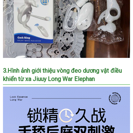
vong
3.Hình ảnh giới thiệu vòng đeo dương vật điều
deo
khiển từ xa Jiuuy Long War Elephan
duong
vat
Jiuuy
Long
War
Elephan
-
Vòng
đeo