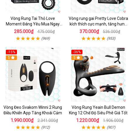
Vòng Rung Tai Thỏ Love
Vòng rung gai Pretty Love Cobra
Moment Đáng Yêu Mua Ngay
kích thích cực mạnh, tăng hưng
Giá Tốt
phấn
285.000₫
370.000₫
475.000₫
536.000₫
(969)
(953)
-15%
-36%
Hot
5
Hot
5
Vòng Đeo Svakom Winni 2 Rung
Vòng Rung Yeain Bull Demon
Điều Khiển App Tăng Khoái Cảm
King 12 Chế Độ Siêu Phê Giá Tốt
1.990.000₫
1.220.000₫
2.341.000₫
1.906.000₫
(912)
(907)