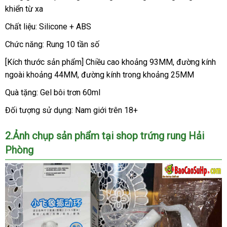
từ
khiển từ xa
tra
mua
xa
Jiuuy
Chất liệu: Silicone + ABS
Long
Chức năng: Rung 10 tần số
War
Elephan
[Kích thước sản phẩm] Chiều cao khoảng 93MM
tận
, đường kính
ngoài khoảng 44MM
tiết
, đường kính trong khoảng 25MM
nơi
kiệm
Quà tặng: Gel bôi trơn 60ml
Đối tượng sử dụng: Nam giới trên 18+
2.Ảnh chụp sản phẩm tại shop trứng rung Hải
Phòng