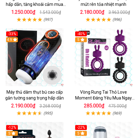
hấp dẫn, tăng khoái cảm mua
mút rên tỏa nhiệt mạnh
ngay
1.250.000₫
2.180.000₫
1.543.000₫
3.963.000₫
(997)
(996)
-33%
-40%
Hot
4.9
5
Máy thủ dâm thụt bú cao cấp
Vòng Rung Tai Thỏ Love
gắn tường sang trọng hấp dẫn
Moment Đáng Yêu Mua Ngay
Giá Tốt
2.190.000₫
285.000₫
3.268.000₫
475.000₫
(995)
(969)
-12%
-22%
Hot
5
5