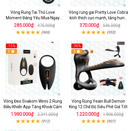
Vòng Rung Tai Thỏ Love
Vòng rung gai Pretty Love Cobra
Moment Đáng Yêu Mua Ngay
kích thích cực mạnh, tăng hưng
Giá Tốt
phấn
285.000₫
370.000₫
475.000₫
536.000₫
(969)
(953)
-15%
-36%
Hot
5
Hot
5
Vòng Đeo Svakom Winni 2 Rung
Vòng Rung Yeain Bull Demon
Điều Khiển App Tăng Khoái Cảm
King 12 Chế Độ Siêu Phê Giá Tốt
1.990.000₫
1.220.000₫
2.341.000₫
1.906.000₫
(912)
(907)