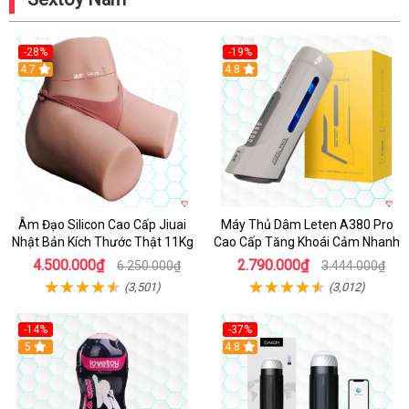
-28%
-19%
4.7
Hot
4.8
Âm Đạo Silicon Cao Cấp Jiuai
Máy Thủ Dâm Leten A380 Pro
Nhật Bản Kích Thước Thật 11Kg
Cao Cấp Tăng Khoái Cảm Nhanh
4.500.000₫
2.790.000₫
6.250.000₫
3.444.000₫
(3,501)
(3,012)
-14%
-37%
Hot
5
4.8