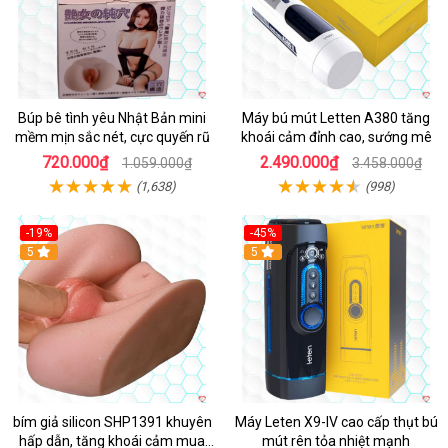
Búp bê tình yêu Nhật Bản mini
Máy bú mút Letten A380 tăng
mềm mịn sắc nét, cực quyến rũ
khoái cảm đỉnh cao, sướng mê
720.000₫
2.490.000₫
1.059.000₫
3.458.000₫
(1,638)
(998)
-19%
-45%
Hot
5
Hot
5
bím giả silicon SHP1391 khuyên
Máy Leten X9-IV cao cấp thụt bú
hấp dẫn, tăng khoái cảm mua
mút rên tỏa nhiệt mạnh