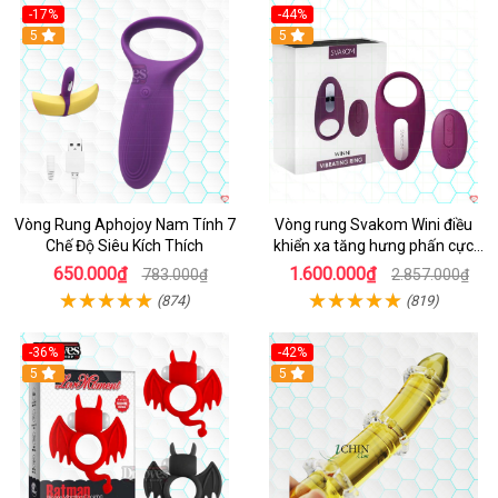
-17%
-44%
Hot
5
5
Vòng Rung Aphojoy Nam Tính 7
Vòng rung Svakom Wini điều
Chế Độ Siêu Kích Thích
khiển xa tăng hưng phấn cực
đỉnh
650.000₫
1.600.000₫
783.000₫
2.857.000₫
(874)
(819)
-36%
-42%
5
5