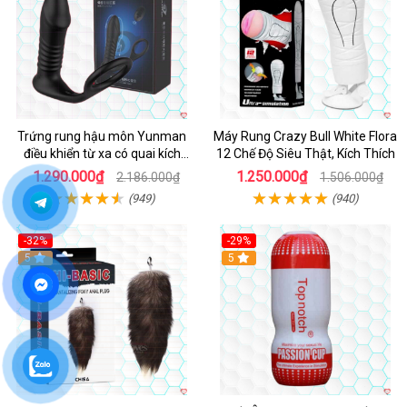
Trứng rung hậu môn Yunman
Máy Rung Crazy Bull White Flora
điều khiển từ xa có quai kích
12 Chế Độ Siêu Thật, Kích Thích
thích
1.290.000₫
1.250.000₫
2.186.000₫
1.506.000₫
(949)
(940)
-32%
-29%
Hot
5
5