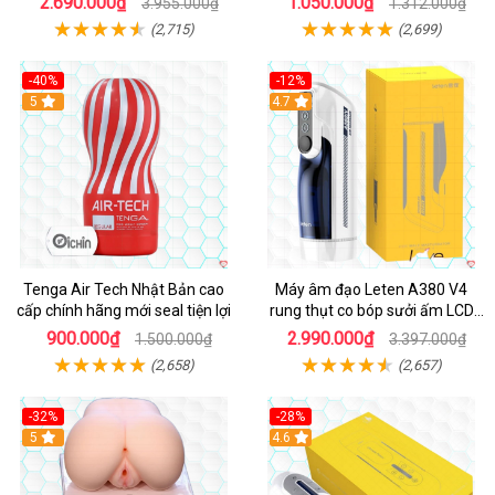
2.690.000₫
1.050.000₫
3.955.000₫
1.312.000₫
(2,715)
(2,699)
-40%
-12%
Hot
5
Hot
4.7
Tenga Air Tech Nhật Bản cao
Máy âm đạo Leten A380 V4
cấp chính hãng mới seal tiện lợi
rung thụt co bóp sưởi ấm LCD
đẹp
900.000₫
2.990.000₫
1.500.000₫
3.397.000₫
(2,658)
(2,657)
-32%
-28%
Hot
5
Hot
4.6