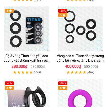
5
-20%
Hot
5
Bộ 3 vòng Titan tình yêu đeo
Vòng đeo cu Titan hỗ trợ cương
dương vật chống xuất tinh sớm
cứng bền vững, tăng khoái cảm
chất liệu silicon y tế
280.000₫
400.000₫
280.000₫
500.000₫
(479)
(467)
-7%
-26%
5
5