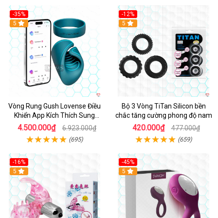
-35%
-12%
Hot
5
5
Vòng Rung Gush Lovense Điều
Bộ 3 Vòng TiTan Silicon bền
Khiển App Kích Thích Sung
chắc tăng cường phong độ nam
Sướng
4.500.000₫
420.000₫
6.923.000₫
477.000₫
(695)
(659)
-16%
-45%
Hot
5
5