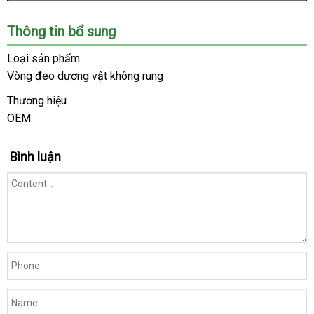
Chúng
Thông tin bổ sung
tôi
là
Loại sản phẩm
hệ
Vòng đeo dương vật không rung
thống
Shop
Thương hiệu
lớn
OEM
cao
,
cấp
uy
Bình luận
tín
trong
ngành
đồ
chơi
người
lớn.