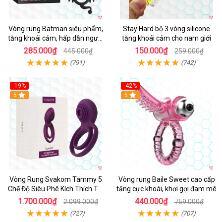
Vòng rung Batman siêu phẩm,
Stay Hard bộ 3 vòng silicone
tăng khoái cảm, hấp dẫn người
tăng khoái cảm cho nam giới
dùng
285.000₫
150.000₫
445.000₫
259.000₫
(791)
(742)
-19%
-42%
5
5
Vòng Rung Svakom Tammy 5
Vòng rung Baile Sweet cao cấp
Chế Độ Siêu Phê Kích Thích Tối
tăng cực khoái, khơi gợi đam mê
Đa
1.700.000₫
440.000₫
2.099.000₫
759.000₫
(727)
(707)