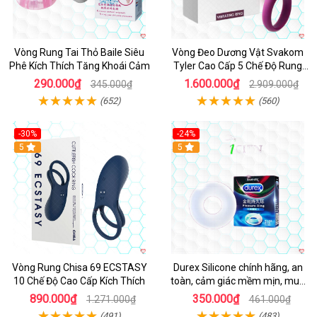
Vòng Rung Tai Thỏ Baile Siêu
Vòng Đeo Dương Vật Svakom
Phê Kích Thích Tăng Khoái Cảm
Tyler Cao Cấp 5 Chế Độ Rung
Mạnh Mẽ Kích Thích Điểm G
290.000₫
1.600.000₫
345.000₫
2.909.000₫
(652)
(560)
-30%
-24%
Hot
5
5
Vòng Rung Chisa 69 ECSTASY
Durex Silicone chính hãng, an
10 Chế Độ Cao Cấp Kích Thích
toàn, cảm giác mềm mịn, mua
ngay
890.000₫
350.000₫
1.271.000₫
461.000₫
(491)
(483)