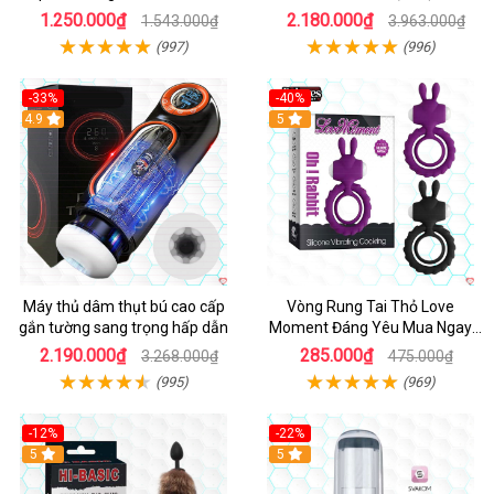
ngay
1.250.000₫
2.180.000₫
1.543.000₫
3.963.000₫
(997)
(996)
-33%
-40%
Hot
4.9
5
Máy thủ dâm thụt bú cao cấp
Vòng Rung Tai Thỏ Love
gắn tường sang trọng hấp dẫn
Moment Đáng Yêu Mua Ngay
Giá Tốt
2.190.000₫
285.000₫
3.268.000₫
475.000₫
(995)
(969)
-12%
-22%
Hot
5
5