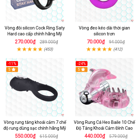
Vòng đôi silicon Cock Ring Saty
Vòng đeo kéo dài thời gian
Hard cao cấp chính hãng Mỹ
silicon trơn
270.000₫
70.000₫
289.000₫
94.000₫
(453)
(412)
-11%
-24%
5
5
Vòng rung tăng khoái cảm 7 chế
Vòng Rung Cá Heo Baile 10 Chế
độ rung dùng sạc chính hãng Mỹ
Độ Tăng Khoái Cảm Đỉnh Cao
550.000₫
440.000₫
615.000₫
579.000₫