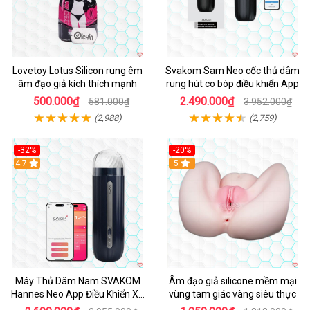
Lovetoy Lotus Silicon rung êm
Svakom Sam Neo cốc thủ dâm
âm đạo giả kích thích mạnh
rung hút co bóp điều khiển App
500.000₫
2.490.000₫
581.000₫
3.952.000₫
(2,988)
(2,759)
-32%
-20%
Hot
4.7
Hot
5
Máy Thủ Dâm Nam SVAKOM
Âm đạo giả silicone mềm mại
Hannes Neo App Điều Khiển Xa
vùng tam giác vàng siêu thực
Cao Cấp