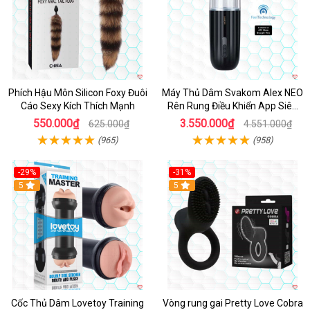
Phích Hậu Môn Silicon Foxy Đuôi
Máy Thủ Dâm Svakom Alex NEO
Cáo Sexy Kích Thích Mạnh
Rên Rung Điều Khiển App Siêu
Phê
550.000₫
3.550.000₫
625.000₫
4.551.000₫
(965)
(958)
-29%
-31%
Hot
5
5
Cốc Thủ Dâm Lovetoy Training
Vòng rung gai Pretty Love Cobra