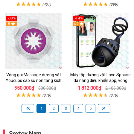
(407)
(399)
-30%
-14%
5
4.7
Vòng gai Massage dương vật
Máy tập dương vật Love Spouse
Youcups cao su non tăng kích
đa năng điều khiển app, vòng
thước
đeo siêu tiện
350.000₫
1.812.000₫
500.000₫
2.106.000₫
(379)
(378)
1
2
3
4
5
Sextoy Nam