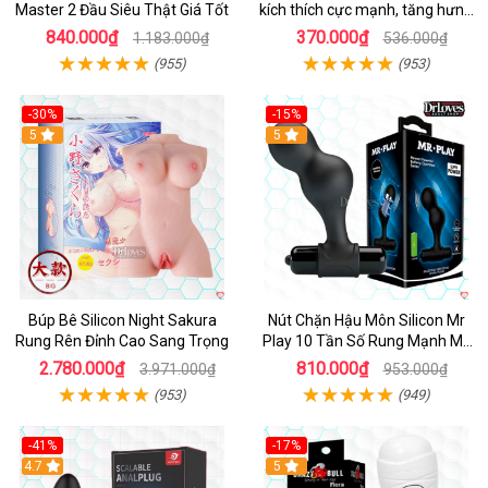
Master 2 Đầu Siêu Thật Giá Tốt
kích thích cực mạnh, tăng hưng
phấn
840.000₫
370.000₫
1.183.000₫
536.000₫
(955)
(953)
-30%
-15%
Hot
5
Hot
5
Búp Bê Silicon Night Sakura
Nút Chặn Hậu Môn Silicon Mr
Rung Rên Đỉnh Cao Sang Trọng
Play 10 Tần Số Rung Mạnh Mẽ
Kích Thích
2.780.000₫
810.000₫
3.971.000₫
953.000₫
(953)
(949)
-41%
-17%
Hot
4.7
5