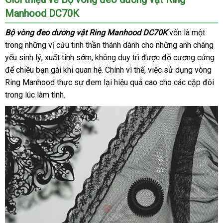
Manhood DC70K
Bộ vòng đeo dương vật Ring Manhood DC70K
vốn là một
trong
đặt
những vị cứu tinh thần thánh dành cho
tận
những anh chàng
yếu sinh lý
hàng
chợ
, xuất tinh sớm
hàng
, không duy trì
amazon
được độ cương cứng
nơi
th
để chiều bạn gái khi quan hệ
giả
online
. Chính vì thế
trung
, việc sử dụng vòng
gi
Ring Manhood thực sự đem lại hiệu quả cao cho
tâm
thanh
các cặp đôi
trong lúc làm tình.
lý