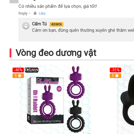
Có nhiều sản phẩm để lựa chọn, giá tốt!
Reply
Like
●
Cẩm Tú
ADMIN
Cảm ơn bạn, đừng quên thường xuyên ghé thăm web
Vòng đeo dương vật
-40%
-31%
5
5