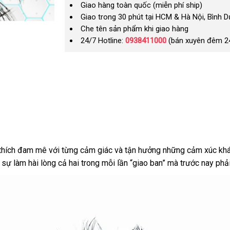
Giao hàng toàn quốc (miễn phí ship)
Giao trong 30 phút tại HCM & Hà Nội, Bình 
Che tên sản phẩm khi giao hàng
24/7 Hotline:
0938411000
(bán xuyên đêm 2
 thích đam mê
nơi
với từng cảm giác
kiểm
và tận hưởng
to
những cảm xúc khá
ự làm hài lòng cả hai trong mỗi lần “giao ban”
nào
tra
địa
mà trước nay phả
chỉ