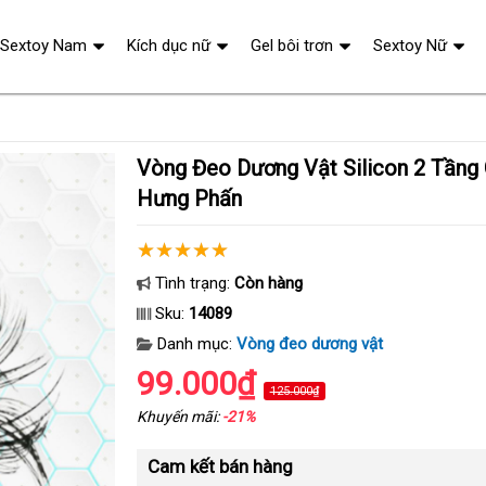
Sextoy Nam
Kích dục nữ
Gel bôi trơn
Sextoy Nữ
Vòng Đeo Dương Vật Silicon 2 Tầng Cao Cấp Tăng
Hưng Phấn
Tình trạng:
Còn hàng
Sku:
14089
Danh mục:
Vòng đeo dương vật
99.000₫
125.000₫
Khuyến mãi:
-21%
Cam kết bán hàng