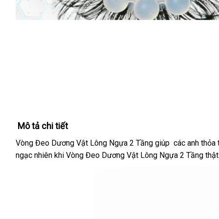
Mô tả chi tiết
Vòng Đeo Dương Vật Lông Ngựa 2 Tầng​ giúp
giá
các anh thỏa
ngạc nhiên khi Vòng Đeo Dương Vật Lông Ngựa 2 Tầng​ thật s
sỉ