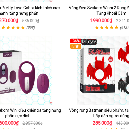
 Pretty Love Cobra kích thích cực
Vòng Đeo Svakom Winni 2 Rung Đ
ạnh, tăng hưng phấn
Tăng Khoái Cảm
370.000₫
1.990.000₫
536.000₫
2.341.
(953)
(912)
-36%
5
kom Wini điều khiển xa tăng hưng
Vòng rung Batman siêu phẩm, tă
phấn cực đỉnh
hấp dẫn người dùn
.600.000₫
285.000₫
2.857.000₫
445.00