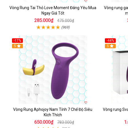
Vòng Rung Tai Thỏ Love Moment Đáng Yêu Mua
Vòng rung gai
Ngay Giá Tốt
m
285.000₫
475.000₫
(969)
-17%
-44%
Hot
5
5
Vòng Rung Aphojoy Nam Tính 7 Chế Độ Siêu
Vòng rung Sva
Kích Thích
650.000₫
1
783.000₫