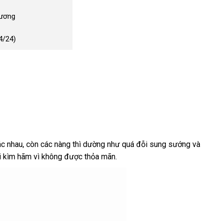
Dương
4/24)
c nhau
tại
, còn
dịch
các nàng
mua
thì dường như
đẹp
quá đỗi sung sướng
gần
và
i kìm hãm vì không
nhà
vụ
siêu
được thỏa mãn.
hàng
nhất
thị