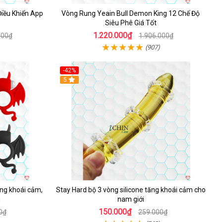
iều Khiển App
Vòng Rung Yeain Bull Demon King 12 Chế Độ
Siêu Phê Giá Tốt
1.220.000₫
000₫
1.906.000₫
(907)
-42%
5
ng khoái cảm,
Stay Hard bộ 3 vòng silicone tăng khoái cảm cho
g
nam giới
150.000₫
0₫
259.000₫