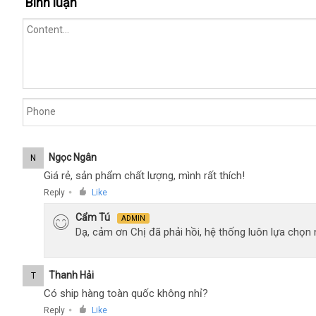
Bình luận
Đeo
Dương
Vật
Silicon
Lông
Ngựa
2
Tầng
Tăng
Khoái
Ngọc Ngân
N
Cảm
Giá rẻ, sản phẩm chất lượng, mình rất thích!
Reply
Like
●
Cẩm Tú
ADMIN
Dạ, cảm ơn Chị đã phải hồi, hệ thống luôn lựa chọ
Thanh Hải
T
Có ship hàng toàn quốc không nhỉ?
Reply
Like
●