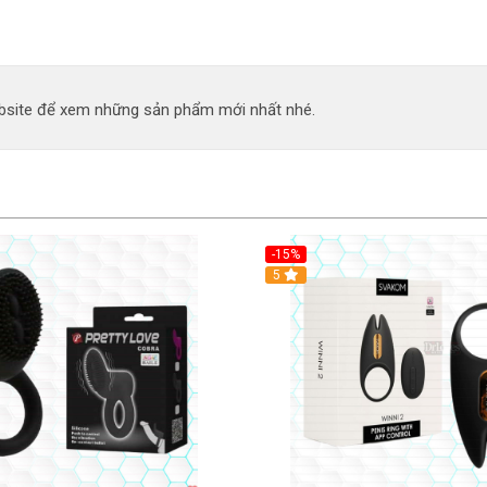
site để xem những sản phẩm mới nhất nhé.
-15%
Hot
5