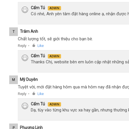
Cẩm Tú
ADMIN
Có nhé, Anh yên tâm đặt hàng online ạ, nhận được h
Trâm Anh
T
Chất lượng tốt, sẽ giới thiệu cho bạn bè.
Reply
Like
●
Cẩm Tú
ADMIN
Thanks Chị, website bên em luôn cập nhật những sả
Mỹ Duyên
M
Tuyệt vời, mới đặt hàng hôm qua mà hôm nay đã nhận đượ
Reply
Like
●
Cẩm Tú
ADMIN
Dạ, tùy vào từng khu vực xa hay gần, nhưng thường
Phương Linh
P