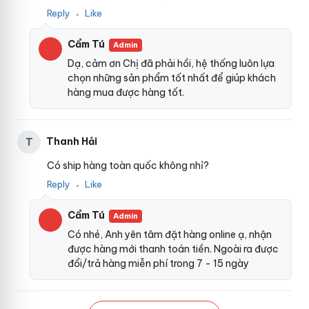
– Dùng thêm gel bôi trơn
t
bỏ sỉ
để tăng hiệu quả.
Reply
Like
●
S
i
Cẩm Tú
Admin
l
i
Dạ, cảm ơn Chị đã phải hồi, hệ thống luôn lựa
c
chọn những sản phẩm tốt nhất để giúp khách
o
hàng mua được hàng tốt.
n
M
ề
m
Thanh Hải
T
-
Có ship hàng toàn quốc không nhỉ?
H
ộ
Reply
Like
●
p
4
Cẩm Tú
Admin
C
á
Có nhé, Anh yên tâm đặt hàng online ạ, nhận
i
được hàng mới thanh toán tiền. Ngoài ra được
đổi/trả hàng miễn phí trong 7 - 15 ngày