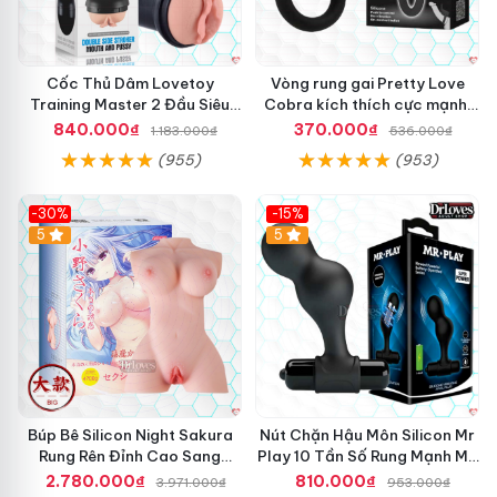
Cốc Thủ Dâm Lovetoy
Vòng rung gai Pretty Love
Training Master 2 Đầu Siêu
Cobra kích thích cực mạnh,
Thật Giá Tốt
tăng hưng phấn
840.000₫
370.000₫
1.183.000₫
536.000₫
(955)
(953)
-30%
-15%
Hot
5
Hot
5
Búp Bê Silicon Night Sakura
Nút Chặn Hậu Môn Silicon Mr
Rung Rên Đỉnh Cao Sang
Play 10 Tần Số Rung Mạnh Mẽ
Trọng
Kích Thích
2.780.000₫
810.000₫
3.971.000₫
953.000₫