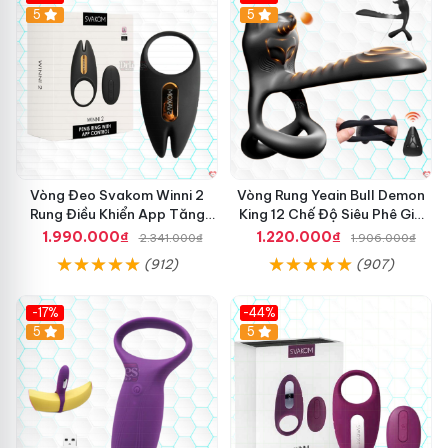
Hot
5
Hot
5
Vòng Đeo Svakom Winni 2
Vòng Rung Yeain Bull Demon
Rung Điều Khiển App Tăng
King 12 Chế Độ Siêu Phê Giá
Khoái Cảm
Tốt
1.990.000₫
1.220.000₫
2.341.000₫
1.906.000₫
(912)
(907)
-17%
-44%
Hot
5
5