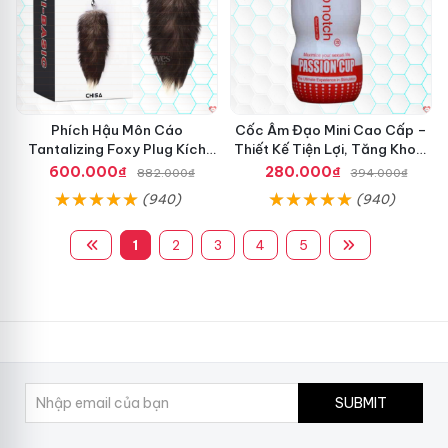
Phích Hậu Môn Cáo
Cốc Âm Đạo Mini Cao Cấp –
Tantalizing Foxy Plug Kích
Thiết Kế Tiện Lợi, Tăng Khoái
Thích Siêu Phê
Cảm
600.000₫
280.000₫
882.000₫
394.000₫
(940)
(940)
1
2
3
4
5
SUBMIT