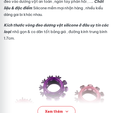
đeo vào dương vật
an toàn
, ngón tay
phản hồi
, …..
Chất
liệu & đặc điểm
: Silicone mềm mại
nhận hàng
, nhiều kiểu
dáng gai bi khác nhau.
Kích thước vòng đeo dương vật silicone
ở đâu uy tín
các
loại
: nhỏ gọn & co dãn tốt
bảng giá
, đường kính trung bình
1.7cm.
Xem thêm