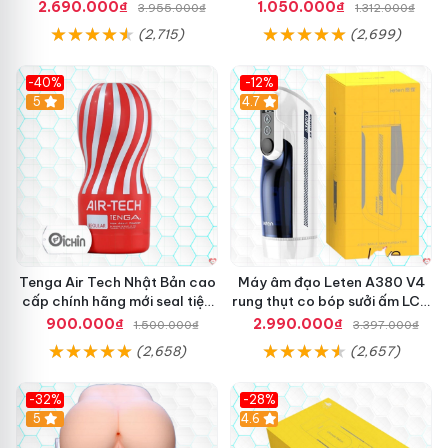
Xa Cao Cấp
2.690.000₫
1.050.000₫
3.955.000₫
1.312.000₫
(2,715)
(2,699)
-40%
-12%
Hot
5
Hot
4.7
Tenga Air Tech Nhật Bản cao
Máy âm đạo Leten A380 V4
cấp chính hãng mới seal tiện
rung thụt co bóp sưởi ấm LCD
lợi
đẹp
900.000₫
2.990.000₫
1.500.000₫
3.397.000₫
(2,658)
(2,657)
-32%
-28%
Hot
5
Hot
4.6