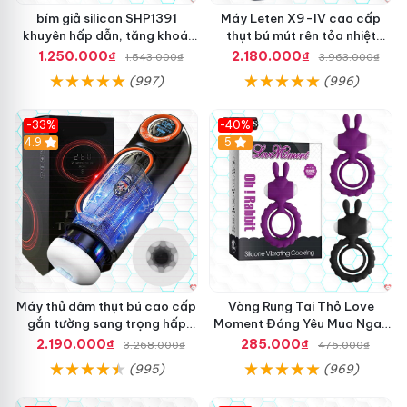
bím giả silicon SHP1391
Máy Leten X9-IV cao cấp
khuyên hấp dẫn, tăng khoái
thụt bú mút rên tỏa nhiệt
cảm mua ngay
mạnh
1.250.000₫
2.180.000₫
1.543.000₫
3.963.000₫
(997)
(996)
-33%
-40%
Hot
4.9
5
Máy thủ dâm thụt bú cao cấp
Vòng Rung Tai Thỏ Love
gắn tường sang trọng hấp
Moment Đáng Yêu Mua Ngay
dẫn
Giá Tốt
2.190.000₫
285.000₫
3.268.000₫
475.000₫
(995)
(969)