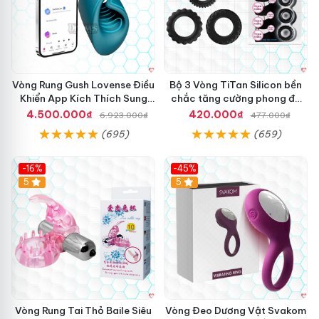
Vòng Rung Gush Lovense Điều
Bộ 3 Vòng TiTan Silicon bền
Khiển App Kích Thích Sung
chắc tăng cường phong độ
Sướng
nam
4.500.000₫
420.000₫
6.923.000₫
477.000₫
(695)
(659)
-16%
-45%
Hot
5
5
Vòng Rung Tai Thỏ Baile Siêu
Vòng Đeo Dương Vật Svakom