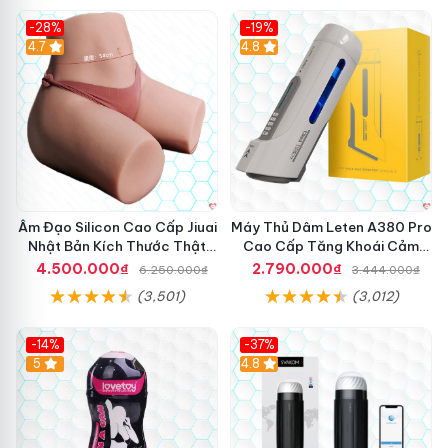
-28%
-19%
4.7
Hot
4.8
Âm Đạo Silicon Cao Cấp Jiuai
Máy Thủ Dâm Leten A380 Pro
Nhật Bản Kích Thước Thật
Cao Cấp Tăng Khoái Cảm
11Kg
Nhanh
4.500.000₫
2.790.000₫
6.250.000₫
3.444.000₫
(3,501)
(3,012)
-14%
-37%
Hot
5
4.8