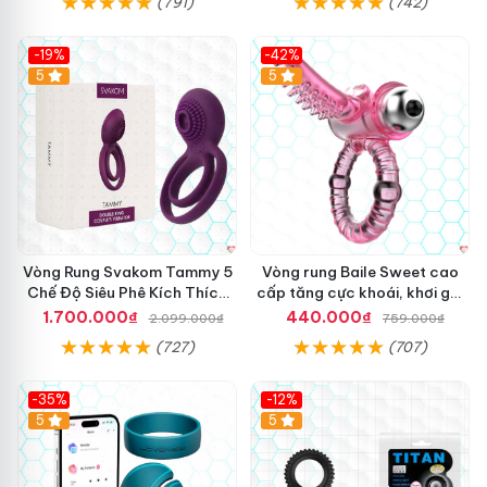
(791)
(742)
-19%
-42%
5
5
Vòng Rung Svakom Tammy 5
Vòng rung Baile Sweet cao
Chế Độ Siêu Phê Kích Thích
cấp tăng cực khoái, khơi gợi
Tối Đa
đam mê
1.700.000₫
440.000₫
2.099.000₫
759.000₫
(727)
(707)
-35%
-12%
Hot
5
5