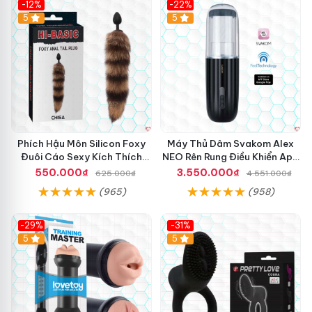
-12%
-22%
Hot
5
5
Phích Hậu Môn Silicon Foxy
Máy Thủ Dâm Svakom Alex
Đuôi Cáo Sexy Kích Thích
NEO Rên Rung Điều Khiển App
Mạnh
Siêu Phê
550.000₫
3.550.000₫
625.000₫
4.551.000₫
(965)
(958)
-29%
-31%
Hot
5
5