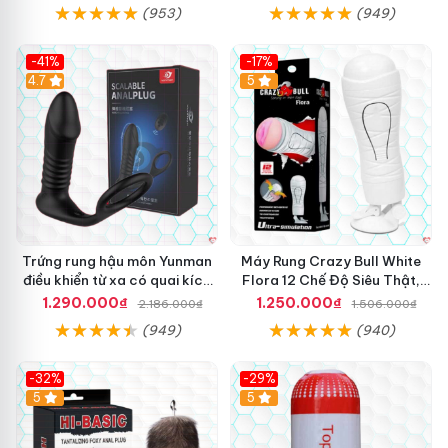
(953)
(949)
-41%
-17%
Hot
4.7
5
Trứng rung hậu môn Yunman
Máy Rung Crazy Bull White
điều khiển từ xa có quai kích
Flora 12 Chế Độ Siêu Thật,
thích
Kích Thích
1.290.000₫
1.250.000₫
2.186.000₫
1.506.000₫
(949)
(940)
-32%
-29%
Hot
5
5