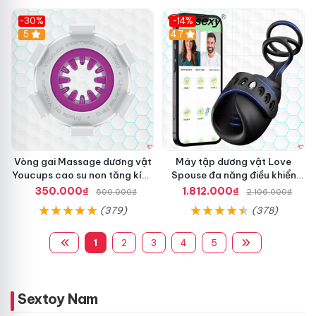
-30%
-14%
5
4.7
Vòng gai Massage dương vật
Máy tập dương vật Love
Youcups cao su non tăng kích
Spouse đa năng điều khiển
thước
app, vòng đeo siêu tiện
350.000₫
1.812.000₫
500.000₫
2.106.000₫
(379)
(378)
1
2
3
4
5
Sextoy Nam