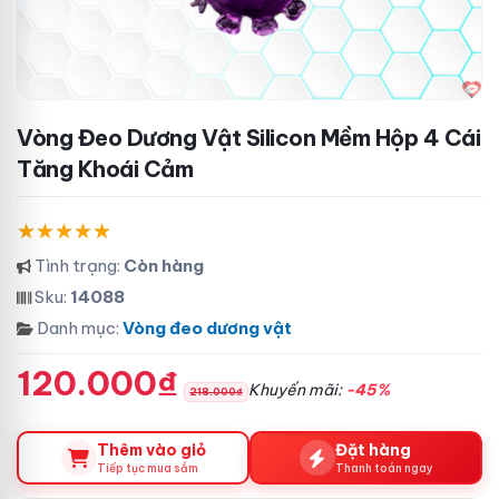
Vòng Đeo Dương Vật Silicon Mềm Hộp 4 Cái
Tăng Khoái Cảm
Tình trạng:
Còn hàng
Sku:
14088
Danh mục:
Vòng đeo dương vật
120.000₫
Khuyến mãi:
-45%
218.000₫
Thêm vào giỏ
Đặt hàng
Tiếp tục mua sắm
Thanh toán ngay