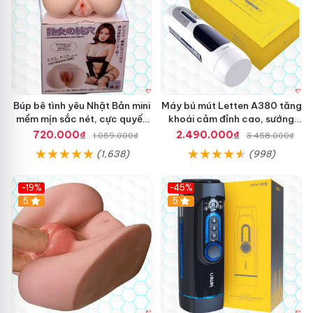
Búp bê tình yêu Nhật Bản mini
Máy bú mút Letten A380 tăng
mềm mịn sắc nét, cực quyến
khoái cảm đỉnh cao, sướng
rũ
mê
720.000₫
2.490.000₫
1.059.000₫
3.458.000₫
(1,638)
(998)
-19%
-45%
Hot
5
Hot
5