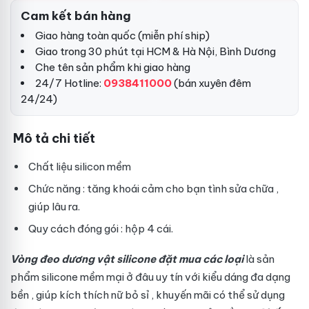
Cam kết bán hàng
Giao hàng toàn quốc (miễn phí ship)
Giao trong 30 phút tại HCM & Hà Nội, Bình Dương
Che tên sản phẩm khi giao hàng
24/7 Hotline:
0938411000
(bán xuyên đêm
24/24)
Mô tả chi tiết
Chất liệu silicon mềm
Chức năng : tăng khoái cảm cho bạn tình
sửa chữa
,
giúp lâu ra.
Quy cách đóng gói : hộp 4 cái.
Vòng đeo dương vật silicone
đặt mua
các loại
là sản
phẩm silicone mềm mại
ở đâu uy tín
với kiểu dáng đa dạng
bền
, giúp kích thích nữ
bỏ sỉ
,
khuyến mãi
có thể sử dụng