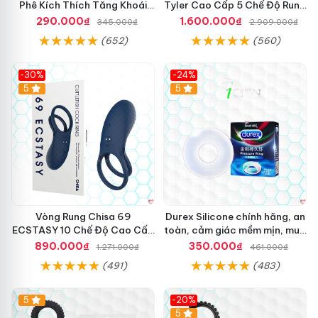
Phê Kích Thích Tăng Khoái
Tyler Cao Cấp 5 Chế Độ Rung
Cảm
Mạnh Mẽ Kích Thích Điểm G
290.000₫
1.600.000₫
345.000₫
2.909.000₫
(652)
(560)
-30%
-24%
Hot
5
5
Vòng Rung Chisa 69
Durex Silicone chính hãng, an
ECSTASY 10 Chế Độ Cao Cấp
toàn, cảm giác mềm mịn, mua
Kích Thích
ngay
890.000₫
350.000₫
1.271.000₫
461.000₫
(491)
(483)
5
-20%
Hot
5