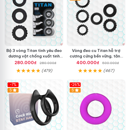
Bộ 3 vòng Titan tình yêu đeo
Vòng đeo cu Titan hỗ trợ
dương vật chống xuất tinh
cương cứng bền vững, tăng
sớm chất liệu silicon y tế
khoái cảm
280.000₫
400.000₫
280.000₫
500.000₫
(479)
(467)
-7%
-26%
5
5