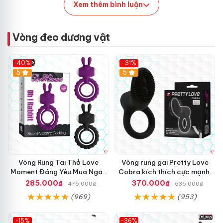
Xem thêm bình luận
Vòng đeo dương vật
-40%
-31%
5
5
Vòng Rung Tai Thỏ Love
Vòng rung gai Pretty Love
Moment Đáng Yêu Mua Ngay
Cobra kích thích cực mạnh,
Giá Tốt
tăng hưng phấn
285.000₫
370.000₫
475.000₫
536.000₫
(969)
(953)
-15%
-36%