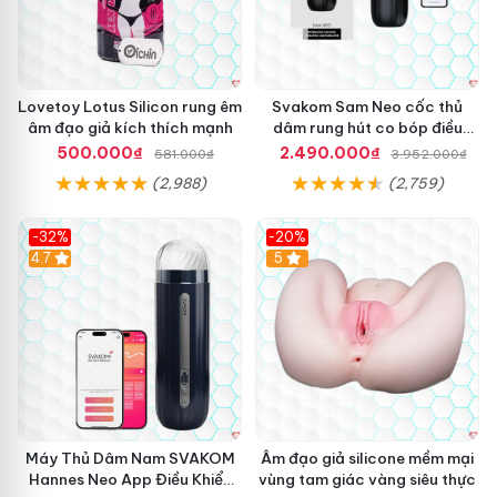
Lovetoy Lotus Silicon rung êm
Svakom Sam Neo cốc thủ
âm đạo giả kích thích mạnh
dâm rung hút co bóp điều
khiển App
500.000₫
2.490.000₫
581.000₫
3.952.000₫
(2,988)
(2,759)
-32%
-20%
Hot
4.7
Hot
5
Máy Thủ Dâm Nam SVAKOM
Âm đạo giả silicone mềm mại
Hannes Neo App Điều Khiển
vùng tam giác vàng siêu thực