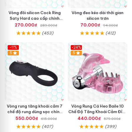
Vòng đôi silicon Cock Ring
Vòng đeo kéo dài thời gian
Saty Hard cao cấp chính
silicon trơn
hãng Mỹ
270.000₫
70.000₫
289.000₫
94.000₫
(453)
(412)
-11%
-24%
5
5
Vòng rung tăng khoái cảm 7
Vòng Rung Cá Heo Baile 10
chế độ rung dùng sạc chính
Chế Độ Tăng Khoái Cảm Đỉnh
hãng Mỹ
Cao
550.000₫
440.000₫
615.000₫
579.000₫
(407)
(399)