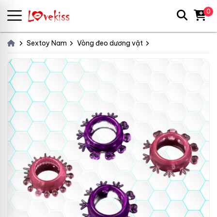
0
Sextoy Nam
Vòng đeo dương vật