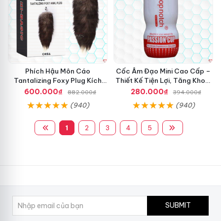
Phích Hậu Môn Cáo
Cốc Âm Đạo Mini Cao Cấp –
Tantalizing Foxy Plug Kích
Thiết Kế Tiện Lợi, Tăng Khoái
Thích Siêu Phê
Cảm
600.000₫
280.000₫
882.000₫
394.000₫
(940)
(940)
1
2
3
4
5
SUBMIT