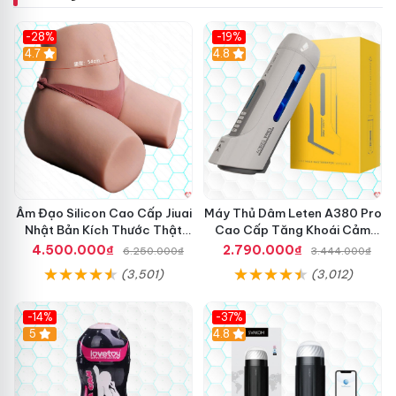
g
đ
-28%
-19%
à
4.7
Hot
4.8
n
b
à
Âm Đạo Silicon Cao Cấp Jiuai
Máy Thủ Dâm Leten A380 Pro
Nhật Bản Kích Thước Thật
Cao Cấp Tăng Khoái Cảm
11Kg
Nhanh
4.500.000₫
2.790.000₫
6.250.000₫
3.444.000₫
(3,501)
(3,012)
-14%
-37%
Hot
5
4.8