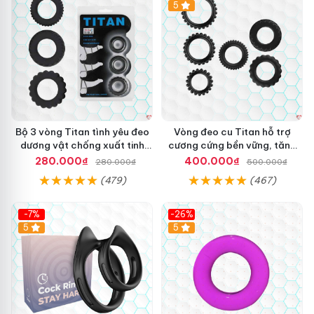
Hot
5
d
u
o
n
g
v
a
t
S
v
Bộ 3 vòng Titan tình yêu đeo
Vòng đeo cu Titan hỗ trợ
a
dương vật chống xuất tinh
cương cứng bền vững, tăng
k
sớm chất liệu silicon y tế
khoái cảm
280.000₫
400.000₫
280.000₫
500.000₫
o
m
(479)
(467)
T
a
-7%
-26%
m
5
5
m
y
2
1
-
V
ò