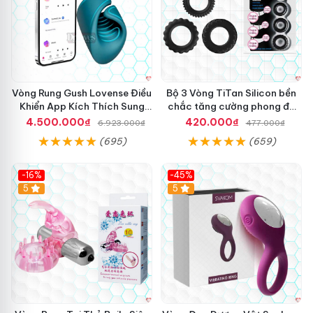
đ
à
n
b
à
Vòng Rung Gush Lovense Điều
Bộ 3 Vòng TiTan Silicon bền
Khiển App Kích Thích Sung
chắc tăng cường phong độ
Sướng
nam
4.500.000₫
420.000₫
6.923.000₫
477.000₫
(695)
(659)
-16%
-45%
Hot
5
5