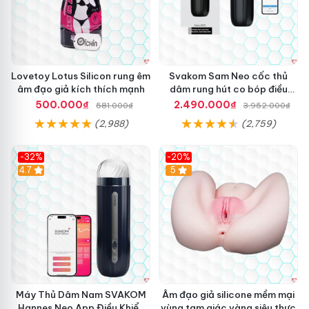
Lovetoy Lotus Silicon rung êm
Svakom Sam Neo cốc thủ
âm đạo giả kích thích mạnh
dâm rung hút co bóp điều
khiển App
500.000₫
2.490.000₫
581.000₫
3.952.000₫
(2,988)
(2,759)
-32%
-20%
Hot
4.7
Hot
5
Máy Thủ Dâm Nam SVAKOM
Âm đạo giả silicone mềm mại
Hannes Neo App Điều Khiển
vùng tam giác vàng siêu thực