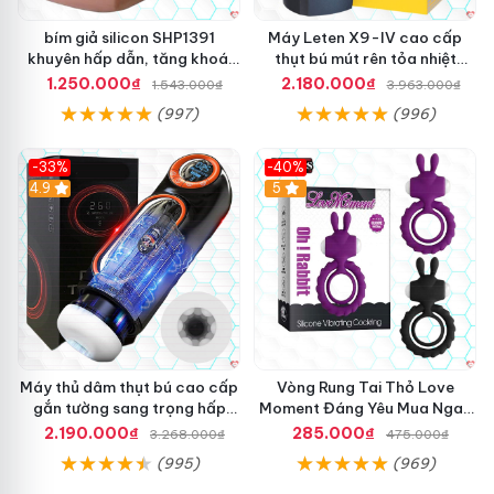
bím giả silicon SHP1391
Máy Leten X9-IV cao cấp
khuyên hấp dẫn, tăng khoái
thụt bú mút rên tỏa nhiệt
cảm mua ngay
mạnh
1.250.000₫
2.180.000₫
1.543.000₫
3.963.000₫
(997)
(996)
-33%
-40%
Hot
4.9
5
Máy thủ dâm thụt bú cao cấp
Vòng Rung Tai Thỏ Love
gắn tường sang trọng hấp
Moment Đáng Yêu Mua Ngay
dẫn
Giá Tốt
2.190.000₫
285.000₫
3.268.000₫
475.000₫
(995)
(969)