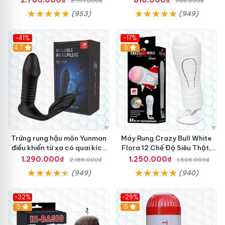
3.971.000₫
953.000₫
(953)
(949)
-41%
-17%
Hot
4.7
5
Trứng rung hậu môn Yunman
Máy Rung Crazy Bull White
điều khiển từ xa có quai kích
Flora 12 Chế Độ Siêu Thật,
thích
Kích Thích
1.290.000₫
1.250.000₫
2.186.000₫
1.506.000₫
(949)
(940)
-32%
-29%
Hot
5
5