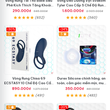
Vòng Rung Tai Thỏ Baile Siêu
Vòng Đeo Dương Vật Svakom
Phê Kích Thích Tăng Khoái
Tyler Cao Cấp 5 Chế Độ Rung
Cảm
Mạnh Mẽ Kích Thích Điểm G
290.000₫
1.600.000₫
345.000₫
2.909.000₫
(652)
(560)
-30%
-24%
Hot
5
5
Vòng Rung Chisa 69
Durex Silicone chính hãng, an
v
ECSTASY 10 Chế Độ Cao Cấp
toàn, cảm giác mềm mịn, mua
o
Kích Thích
ngay
890.000₫
350.000₫
n
1.271.000₫
461.000₫
g
(491)
(483)
d
e
5
-20%
o