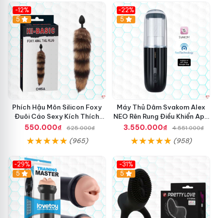
-12%
-22%
Hot
5
5
Phích Hậu Môn Silicon Foxy
Máy Thủ Dâm Svakom Alex
Đuôi Cáo Sexy Kích Thích
NEO Rên Rung Điều Khiển App
Mạnh
Siêu Phê
550.000₫
3.550.000₫
625.000₫
4.551.000₫
(965)
(958)
-29%
-31%
Hot
5
5