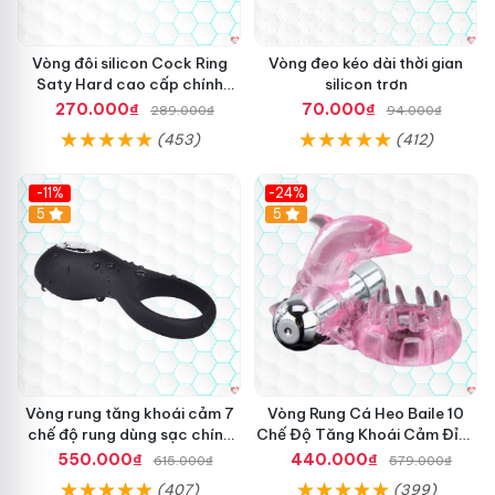
n
g
đ
Vòng đôi silicon Cock Ring
Vòng đeo kéo dài thời gian
e
Saty Hard cao cấp chính
silicon trơn
o
hãng Mỹ
270.000₫
70.000₫
289.000₫
94.000₫
d
(453)
(412)
ư
ơ
n
-11%
-24%
g
5
5
v
ậ
t
S
v
a
k
o
m
Vòng rung tăng khoái cảm 7
Vòng Rung Cá Heo Baile 10
T
chế độ rung dùng sạc chính
Chế Độ Tăng Khoái Cảm Đỉnh
a
hãng Mỹ
Cao
550.000₫
440.000₫
m
615.000₫
579.000₫
m
(407)
(399)