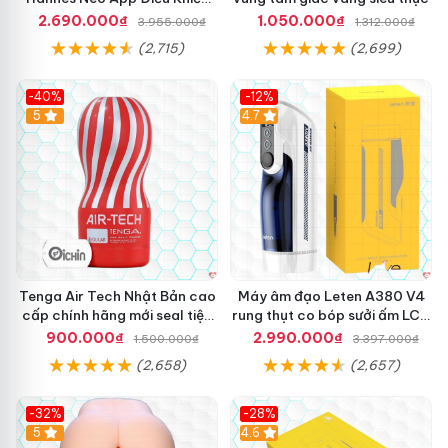
Xa Cao Cấp
2.690.000₫
1.050.000₫
3.955.000₫
1.312.000₫
(2,715)
(2,699)
-40%
-12%
Hot
5
Hot
4.7
Tenga Air Tech Nhật Bản cao
Máy âm đạo Leten A380 V4
cấp chính hãng mới seal tiện
rung thụt co bóp sưởi ấm LCD
lợi
đẹp
900.000₫
2.990.000₫
1.500.000₫
3.397.000₫
(2,658)
(2,657)
-32%
-28%
Hot
5
Hot
4.6