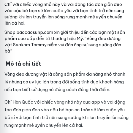
Chỉ với chiếc vòng nhỏ này và vài động tác đơn giản đeo
vào cậu bé bạn sẽ làm cuộc yêu với bạn tình trở nên sung
sướng khi lan truyền làn sóng rung mạnh mẽ uyển chuyển
lên cả hai.
Shop baocaosuhp.com xin giới thiệu đến các bạn một sản
phẩm cao cấp đến từ thương hiệu Mỹ: “Vòng đeo dương
vật Svakom Tammy niềm vui đàn ông sự sung sướng đàn
bà”
Mô tả chi tiết
Vòng đeo dương vật là dòng sản phẩm đa năng nhỏ
thanh
lý
nhưng có uy lực lớn trong đời sống tình dục
khách hàng
nếu bạn biết sử dụng nó đúng cách đúng thời điểm.
Chỉ
Hàn Quốc
với chiếc vòng nhỏ này
qua app
và vài động
tác đơn giản đeo vào cậu bé bạn
an toàn
sẽ làm cuộc yêu
bỏ sỉ
với bạn tình trở nên sung sướng khi lan truyền làn sóng
rung mạnh mẽ uyển chuyển lên cả hai.