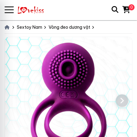
0
Sextoy Nam
Vòng đeo dương vật