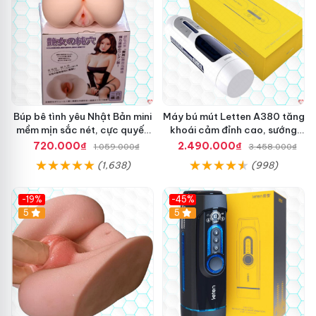
Búp bê tình yêu Nhật Bản mini
Máy bú mút Letten A380 tăng
mềm mịn sắc nét, cực quyến
khoái cảm đỉnh cao, sướng
rũ
mê
720.000₫
2.490.000₫
1.059.000₫
3.458.000₫
(1,638)
(998)
-19%
-45%
Hot
5
Hot
5