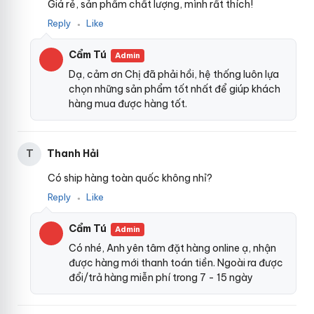
a
Giá rẻ, sản phẩm chất lượng, mình rất thích!
k
Reply
Like
●
o
m
Cẩm Tú
T
Admin
a
Dạ, cảm ơn Chị đã phải hồi, hệ thống luôn lựa
m
chọn những sản phẩm tốt nhất để giúp khách
m
hàng mua được hàng tốt.
y
4
1
-
Thanh Hải
T
V
ò
Có ship hàng toàn quốc không nhỉ?
n
Reply
Like
●
g
đ
e
Cẩm Tú
Admin
o
Có nhé, Anh yên tâm đặt hàng online ạ, nhận
d
được hàng mới thanh toán tiền. Ngoài ra được
ư
đổi/trả hàng miễn phí trong 7 - 15 ngày
ơ
z
n
1.Thông số vòng đeo dương vật Svakom
4
g