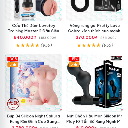
Cốc Thủ Dâm Lovetoy
Vòng rung gai Pretty Love
Training Master 2 Đầu Siêu
Cobra kích thích cực mạnh,
Thật Giá Tốt
tăng hưng phấn
840.000₫
370.000₫
1.183.000₫
536.000₫
(955)
(953)
-30%
-15%
Hot
5
Hot
5
Búp Bê Silicon Night Sakura
Nút Chặn Hậu Môn Silicon Mr
Rung Rên Đỉnh Cao Sang
Play 10 Tần Số Rung Mạnh Mẽ
Trọng
Kích Thích
2.780.000₫
810.000₫