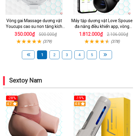
Vòng gai Massage dương vật
Máy tập dương vật Love Spouse
Youcups cao su non tăng kích
đa năng điều khiển app, vòng
thước
đeo siêu tiện
350.000₫
1.812.000₫
500.000₫
2.106.000₫
(379)
(378)
1
2
3
4
5
Sextoy Nam
-28%
-19%
4.7
Hot
4.8