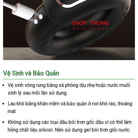
Vòng
Vệ Sinh
Đài
và Bảo Quản
Đeo
Loan
Dương
Vệ sinh vòng rung bằng xà phòng dịu nhẹ
vận
hoặc nước muối
Vật
sinh lý sau mỗi lần sử dụng.
chuyển
Có
Nhiệt
Lau khô bằng khăn mềm
Nhật
và bảo quản ở nơi khô ráo
shopee
, thoáng
Cứu
mát.
Bản
Tinh
Không sử dụng
giá
các loại dầu bôi trơn gốc dầu vì
thông
có thể làm
Cho
hỏng chất liệu silicon. Nên sử dụng gel bôi trơn gốc nước.
rẻ
minh
Nam