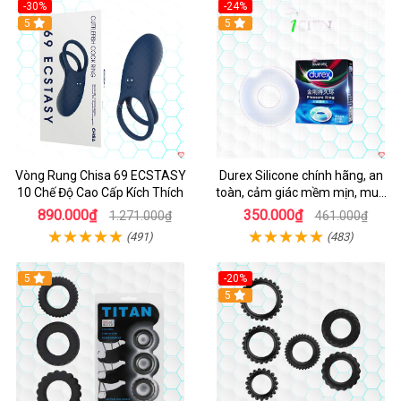
-30%
-24%
Hot
5
5
Vòng Rung Chisa 69 ECSTASY
Durex Silicone chính hãng, an
10 Chế Độ Cao Cấp Kích Thích
toàn, cảm giác mềm mịn, mua
ngay
890.000₫
350.000₫
1.271.000₫
461.000₫
(491)
(483)
5
-20%
Hot
5