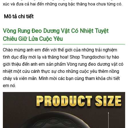
xúc
cũ
và đưa cả hai đến
luận
tổng
những cung bậc thăng hoa chưa từng có.
giá
hợp
Mô tả chi tiết
Vòng Rung Đeo Dương Vật Có Nhiệt Tuyệt
Chiêu Giữ Lửa Cuộc Yêu
Chào mừng anh em đến
nước
với thế giới
Trung
của
online
những trải nghiệm
tình dục đầy mới lạ
nơi
và thăng hoa! Shop Trungdochoi tự hào
ngoài
Quốc
giới thiệu đến anh em sản phẩm Vòng rung đeo dương vật có
nào
nhiệt một cứu cánh thực sự cho
danh
những cuộc yêu thêm nồng
cháy
thông
và viên mãn
nhận
. Mình mời
showroom
các bạn cùng tham khỏa chi tiết
sách
em nó.
minh
xét