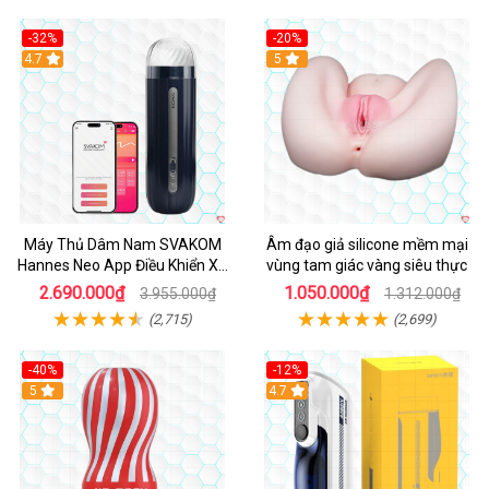
-32%
-20%
Hot
4.7
Hot
5
Máy Thủ Dâm Nam SVAKOM
Âm đạo giả silicone mềm mại
Hannes Neo App Điều Khiển Xa
vùng tam giác vàng siêu thực
Cao Cấp
2.690.000₫
1.050.000₫
3.955.000₫
1.312.000₫
(2,715)
(2,699)
-40%
-12%
Hot
5
Hot
4.7