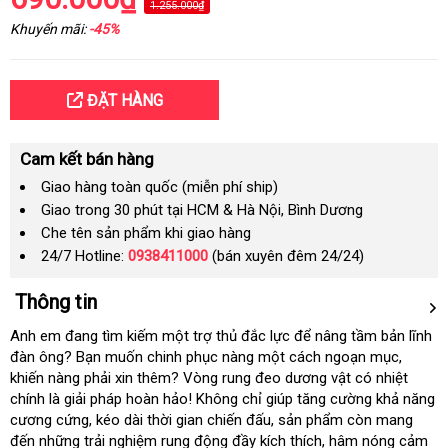
1.255.000₫
Khuyến mãi:
-45%
ĐẶT HÀNG
Cam kết bán hàng
Giao hàng toàn quốc (miễn phí ship)
Giao trong 30 phút tại HCM & Hà Nội, Bình Dương
Che tên sản phẩm khi giao hàng
24/7 Hotline:
0938411000
(bán xuyên đêm 24/24)
Thông tin
Anh em đang tìm kiếm một trợ thủ đắc lực
tư
để nâng tầm bản lĩnh
đàn ông
chợ
? Bạn muốn chinh phục nàng một cách ngoạn mục
vấn
thanh
,
khiến nàng phải xin thêm
đắt
? Vòng rung đeo dương vật có nhiệt
toán
chính là giải pháp hoàn hảo! Không chỉ giúp tăng cường khả năng
nhất
cương cứng
kho
, kéo dài thời gian chiến đấu
hàng
, sản phẩm còn mang
đến
bình
những trải nghiệm rung động đầy kích thích
hàng
giả
báo
, hâm nóng cảm