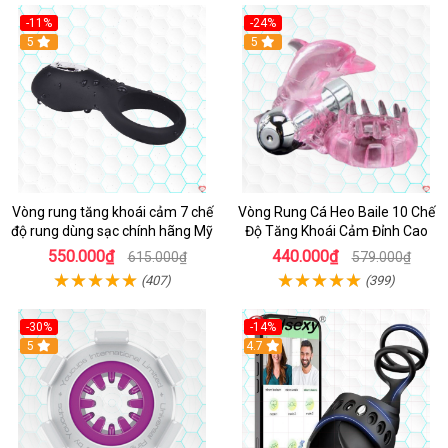
-11%
-24%
5
5
Vòng rung tăng khoái cảm 7 chế
Vòng Rung Cá Heo Baile 10 Chế
độ rung dùng sạc chính hãng Mỹ
Độ Tăng Khoái Cảm Đỉnh Cao
550.000₫
440.000₫
615.000₫
579.000₫
(407)
(399)
-30%
-14%
5
4.7