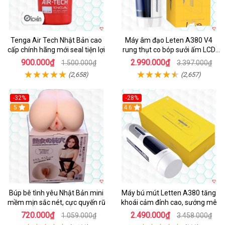
Tenga Air Tech Nhật Bản cao
Máy âm đạo Leten A380 V4
cấp chính hãng mới seal tiện lợi
rung thụt co bóp sưởi ấm LCD
đẹp
900.000₫
2.990.000₫
1.500.000₫
3.397.000₫
(2,658)
(2,657)
-32%
-28%
Hot
5
Hot
4.6
Búp bê tình yêu Nhật Bản mini
Máy bú mút Letten A380 tăng
mềm mịn sắc nét, cực quyến rũ
khoái cảm đỉnh cao, sướng mê
720.000₫
2.490.000₫
1.059.000₫
3.458.000₫