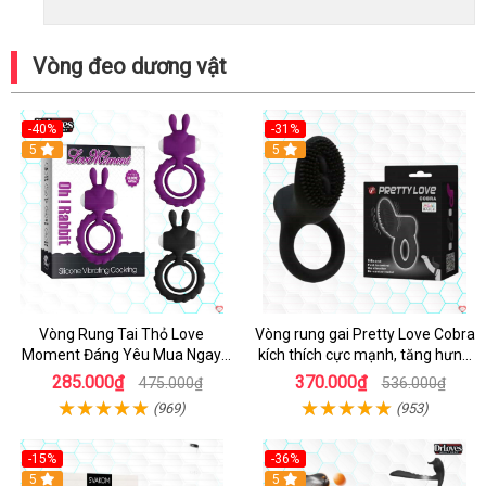
Vòng đeo dương vật
-40%
-31%
5
5
Vòng Rung Tai Thỏ Love
Vòng rung gai Pretty Love Cobra
Moment Đáng Yêu Mua Ngay
kích thích cực mạnh, tăng hưng
Giá Tốt
phấn
285.000₫
370.000₫
475.000₫
536.000₫
(969)
(953)
-15%
-36%
Hot
5
Hot
5