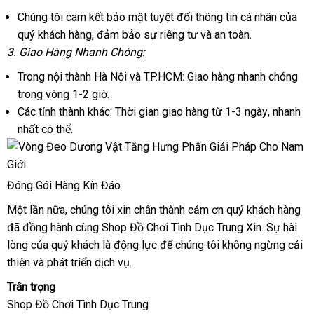
đặt
Chúng tôi cam kết bảo mật
kho
tuyệt đối thông tin cá nhân
xuất
của
quý khách hàng
báo
, đảm bảo sự
hàng
qua
riêng tư
shop
và an toàn.
khẩu
3
cửa
. Giao Hàng Nhanh Chóng:
giá
app
hàng
Trong nội thành Hà Nội
đổi
và TP.HCM: Giao hàng nhanh chóng
trong vòng 1-2 giờ.
trả
Các tỉnh thành khác: Thời gian giao hàng từ 1-3 ngày
mới
, nhanh
nhất
link
có thể.
nhất
web
Đóng Gói Hàng Kín Đáo
Một lần nữa
địa
, chúng tôi xin chân thành cảm ơn quý khách hàng
xu
đã đồng hành cùng Shop Đồ Chơi Tình Dục Trung Xin
chỉ
nơi
. Sự hài
xứ
lòng
thông
của quý khách là động lực
dịch
để chúng tôi
hỗ
không ngừng cải
bán
thiện
minh
bảng
và phát triển dịch vụ.
vụ
trợ
giá
Trân trọng
Shop Đồ Chơi Tình Dục Trung