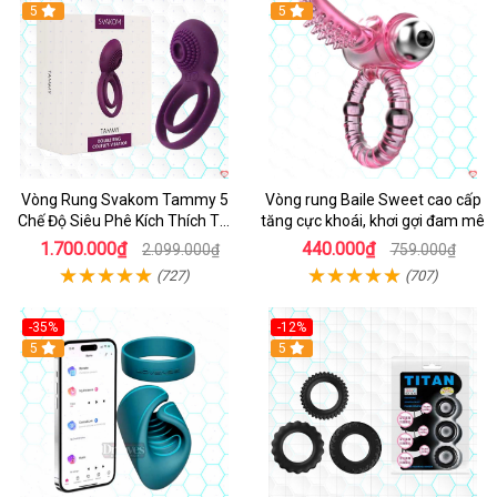
5
5
Vòng Rung Svakom Tammy 5
Vòng rung Baile Sweet cao cấp
Chế Độ Siêu Phê Kích Thích Tối
tăng cực khoái, khơi gợi đam mê
Đa
1.700.000₫
440.000₫
2.099.000₫
759.000₫
(727)
(707)
-35%
-12%
Hot
5
5