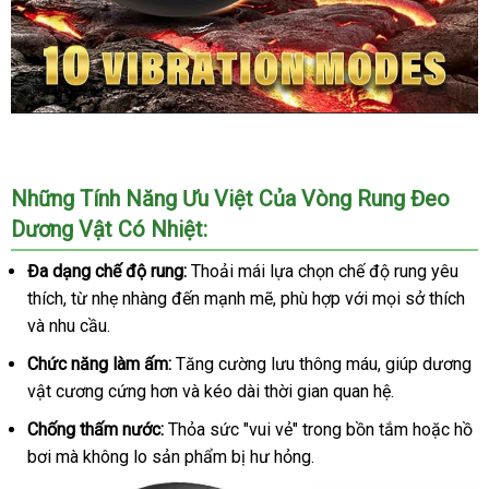
Vòng
Đeo
Dương
đặt
Những Tính Năng Ưu Việt Của Vòng Rung Đeo
Vật
mua
Dương Vật Có Nhiệt:
Có
Nhiệt
Đa dạng chế độ rung:
Thoải mái lựa chọn chế độ rung yêu
Cứu
thích
thảo
, từ nhẹ nhàng đến mạnh mẽ
giá
, phù hợp
vận
với
hướng
mọi sở thích
đổ
Tinh
và nhu cầu.
luận
rẻ
chuyển
dẫn
trả
Cho
Nam
Chức năng làm ấm:
Tăng cường lưu thông máu
địa
, giúp dương
vật cương cứng hơn
thế
và kéo dài thời gian quan hệ.
chỉ
giới
Chống thấm nước:
Thỏa sức "vui vẻ" trong bồn tắm
miễn
hoặc hồ
bơi
Úc
mà không lo sản phẩm bị hư hỏng.
phí