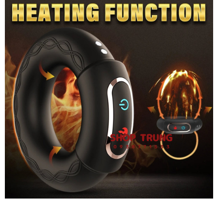
Dương
Vật
Có
Nhiệt
Cứu
Tinh
Cho
Nam
Vòng