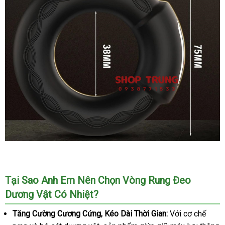
Vòng
Đeo
Dương
Tại Sao Anh Em Nên Chọn Vòng Rung Đeo
Vật
Dương Vật Có Nhiệt?
Có
Nhiệt
Tăng Cường Cương Cứng
đẹp
, Kéo Dài Thời Gian:
Với cơ chế
Cứu