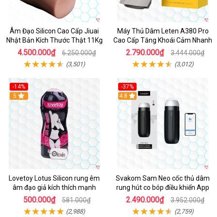
Âm Đạo Silicon Cao Cấp Jiuai
Máy Thủ Dâm Leten A380 Pro
Nhật Bản Kích Thước Thật 11Kg
Cao Cấp Tăng Khoái Cảm Nhanh
4.500.000₫
2.790.000₫
6.250.000₫
3.444.000₫
(3,501)
(3,012)
-14%
-37%
Hot
5
4.8
Lovetoy Lotus Silicon rung êm
Svakom Sam Neo cốc thủ dâm
âm đạo giả kích thích mạnh
rung hút co bóp điều khiển App
500.000₫
2.490.000₫
581.000₫
3.952.000₫
(2,988)
(2,759)