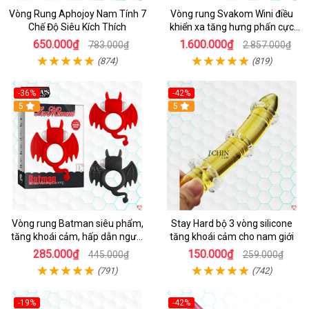
Vòng Rung Aphojoy Nam Tính 7
Vòng rung Svakom Wini điều
Chế Độ Siêu Kích Thích
khiển xa tăng hưng phấn cực
đỉnh
650.000₫
1.600.000₫
783.000₫
2.857.000₫
(874)
(819)
-36%
-42%
5
5
Vòng rung Batman siêu phẩm,
Stay Hard bộ 3 vòng silicone
tăng khoái cảm, hấp dẫn người
tăng khoái cảm cho nam giới
dùng
285.000₫
150.000₫
445.000₫
259.000₫
(791)
(742)
-19%
-42%