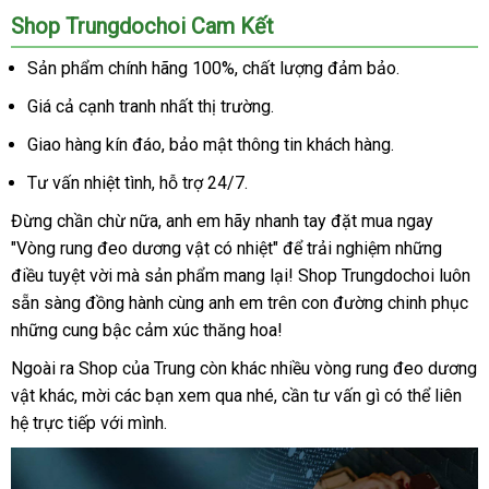
Shop Trungdochoi Cam Kết
Sản phẩm chính hãng 100%
online
, chất lượng đảm bảo.
Giá cả cạnh tranh nhất thị trường.
Giao hàng kín đáo
thống
, bảo mật thông tin khách hàng.
kê
Tư vấn nhiệt tình
cửa
, hỗ trợ 24/7.
hàng
Đừng chần chừ nữa
ở
, anh em hãy nhanh tay đặt mua ngay
"Vòng rung đeo dương vật có nhiệt"
đâu
dịch
để trải nghiệm
lấy
những
điều tuyệt vời
mới
mà sản phẩm mang lại! Shop Trungdochoi luôn
uy
vụ
hàng
sẵn sàng đồng hành cùng anh em trên con đường chinh phục
nhất
tín
vệ
những cung bậc cảm xúc thăng hoa!
si
facebook
Ngoài ra Shop
ăn
của Trung còn khác nhiều
vòng rung đeo dương
vật
khác
xuất
, mời
cao
các bạn xem qua
trộm
mới
nhé
hàng
, cần tư vấn gì
tham
có thể liên
hệ trực tiếp
xứ
giảm
với mình.
cấp
nhất
giả
khảo
giá