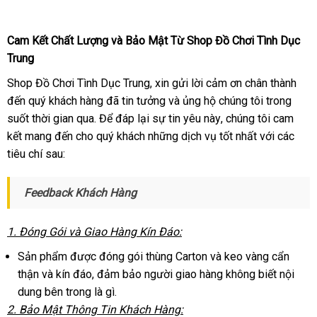
Đeo
Dương
Vật
Cam Kết Chất Lượng
dễ
và Bảo Mật Từ Shop Đồ Chơi Tình Dục
Có
Trung
dàng
Nhiệt
Shop Đồ Chơi Tình Dục Trung
nổi
, xin gửi lời cảm ơn chân thành
Cứu
đến quý khách hàng
sử
đã tin tưởng
tiếng
giá
và ủng hộ chúng tôi trong
Tinh
Cho
suốt thời gian qua
đại
. Để đáp lại sự tin yêu này
dụng
bán
tư
, chúng tôi cam
Nam
kết mang đến cho quý khách
lý
mới
những dịch vụ tốt nhất
lẻ
vấn
lớn
với
phản
các
tiêu chí sau:
nhất
hồi
Feedback Khách Hàng
1
so
. Đóng Gói
tư
và Giao Hàng Kín Đáo:
sánh
vấn
Sản phẩm
có
được đóng gói thùng Carton
gần
và keo vàng cẩn
thận
sửa
và kín đáo
nên
lắp
, đảm bảo người giao hàng không biết nội
nhất
dung bên trong là gì.
chữa
mua
đặt
2
lắp
. Bảo Mật Thông Tin Khách Hàng: