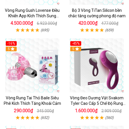
Vòng Rung Gush Lovense Điều
Bộ 3 Vòng TiTan Silicon bền
Khiển App Kích Thích Sung
chắc tăng cường phong độ nam
Sướng
4.500.000₫
420.000₫
6.923.000₫
477.000₫
(695)
(659)
-16%
-45%
Hot
5
5
Vòng Rung Tai Thỏ Baile Siêu
Vòng Đeo Dương Vật Svakom
Phê Kích Thích Tăng Khoái Cảm
Tyler Cao Cấp 5 Chế Độ Rung
Mạnh Mẽ Kích Thích Điểm G
290.000₫
1.600.000₫
345.000₫
2.909.000₫
(652)
(560)