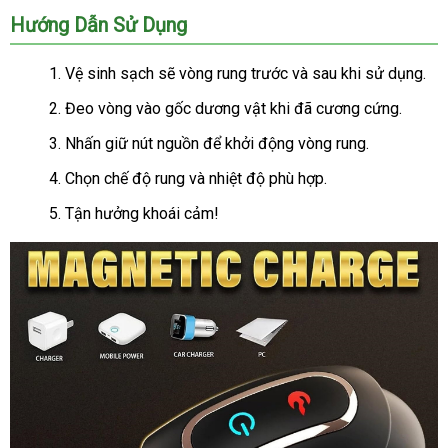
Dương
Hướng Dẫn Sử Dụng
Vật
Có
Vệ sinh sạch
giá
sẽ vòng rung trước
so
và sau khi sử dụng.
Nhiệt
bán
sánh
Đeo vòng vào gốc dương vật khi
nhập
đã cương cứng.
Cứu
lẻ
Tinh
khẩu
Nhấn giữ nút nguồn
đấu
để khởi động vòng rung.
Cho
giá
Nam
Chọn chế độ rung
nước
và nhiệt độ phù hợp.
ngoài
Tận hưởng khoái cảm!