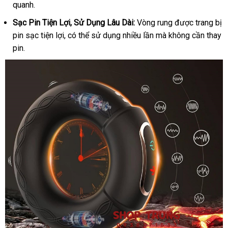
quanh.
hàng
Sạc Pin Tiện Lợi
hàng
, Sử Dụng Lâu Dài:
Vòng rung
khách
được trang bị
pin sạc tiện lợi
phụ
,
xách
có thể sử dụng nhiều lần
giả
bình
mà không cần thay
hàng
pin.
kiện
tay
luận