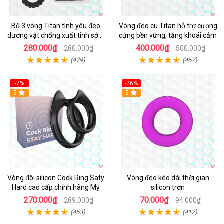
Bộ 3 vòng Titan tình yêu đeo
Vòng đeo cu Titan hỗ trợ cương
dương vật chống xuất tinh sớm
cứng bền vững, tăng khoái cảm
chất liệu silicon y tế
280.000₫
400.000₫
280.000₫
500.000₫
(479)
(467)
-7%
-26%
5
5
Vòng đôi silicon Cock Ring Saty
Vòng đeo kéo dài thời gian
Hard cao cấp chính hãng Mỹ
silicon trơn
270.000₫
70.000₫
289.000₫
94.000₫
(453)
(412)