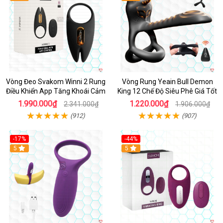
Vòng Đeo Svakom Winni 2 Rung
Vòng Rung Yeain Bull Demon
Điều Khiển App Tăng Khoái Cảm
King 12 Chế Độ Siêu Phê Giá Tốt
1.990.000₫
1.220.000₫
2.341.000₫
1.906.000₫
(912)
(907)
-17%
-44%
Hot
5
5