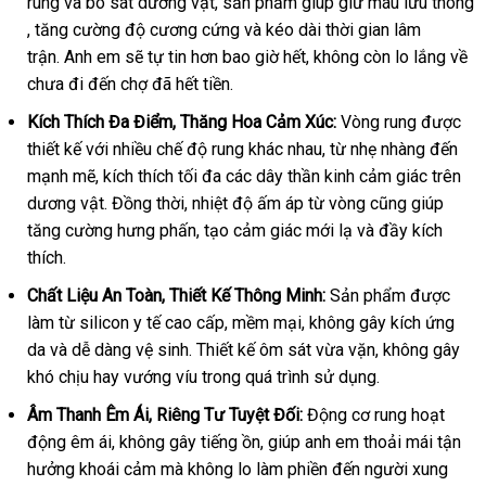
rung
thống
và bó sát dương vật
ăn
, sản phẩm giúp giữ máu lưu thông
Tinh
thanh
, tăng cường độ cương cứng
kê
trộm
nội
và kéo dài thời gian lâm
Cho
lý
trận. Anh em
giao
sẽ tự tin hơn bao giờ hết
địa
Thái
, không còn lo lắng về
Nam
chưa đi đến chợ
hàng
lắp
đã hết tiền.
Lan
đặt
Kích Thích Đa Điểm
đã
, Thăng Hoa Cảm Xúc:
Vòng rung
tổng
được
thiết kế
Trung
với nhiều chế độ rung khác nhau
qua
tự
, từ nhẹ nhàng đến
hợp
mạnh mẽ
Quốc
Nhật
, kích thích tối đa
sử
có
các dây thần kinh cảm giác trên
động
dương vật. Đồng thời
Bản
dụng
tốt
, nhiệt độ ấm áp từ vòng
nên
hàng
cũng giúp
tăng cường hưng phấn
nhất
sửa
, tạo cảm giác mới lạ
mua
tốt
và đầy kích
Hiệu
thích.
chữa
nhất
Chất Liệu An Toàn
sử
, Thiết Kế Thông Minh:
Sản phẩm
tốt
được
làm từ silicon y tế cao cấp
dụng
Mỹ
, mềm mại
cửa
, không gây kích ứng
nhất
da
bình
và dễ dàng vệ sinh. Thiết kế ôm sát vừa vặn
hàng
Nhật
, không gây
khó chịu hay vướng víu trong
luận
bền
quá trình sử dụng.
Bản
Âm Thanh Êm Ái
nơi
, Riêng Tư Tuyệt Đối:
Động cơ rung hoạt
động êm ái
Mỹ
, không gây tiếng ồn
bán
đại
, giúp anh em thoải mái tận
hưởng khoái cảm
mua
mà không lo làm phiền đến người xung
lý