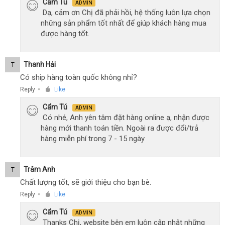
Cẩm Tú
ADMIN
Dạ, cảm ơn Chị đã phải hồi, hệ thống luôn lựa chọn
những sản phẩm tốt nhất để giúp khách hàng mua
được hàng tốt.
Thanh Hải
T
Có ship hàng toàn quốc không nhỉ?
Reply
Like
●
Cẩm Tú
ADMIN
Có nhé, Anh yên tâm đặt hàng online ạ, nhận được
hàng mới thanh toán tiền. Ngoài ra được đổi/trả
hàng miễn phí trong 7 - 15 ngày
Trâm Anh
T
Chất lượng tốt, sẽ giới thiệu cho bạn bè.
Reply
Like
●
Cẩm Tú
ADMIN
Thanks Chị, website bên em luôn cập nhật những