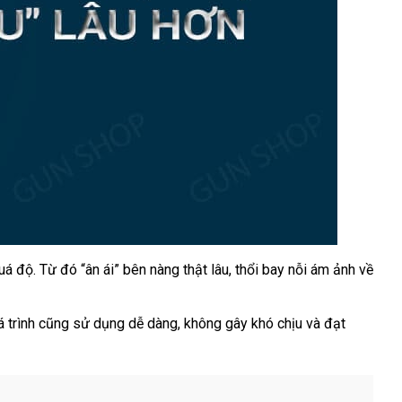
anh
uá độ
nổi
. Từ đó “ân ái” bên nàng thật lâu
hàng
, thổi bay nỗi ám ảnh về
ách
tiếng
Hiệu
a
á trình
qua
cũng sử dụng dễ dàng
bền
, không gây khó chịu
nơi
và đạt
lớn
ữa
app
bán