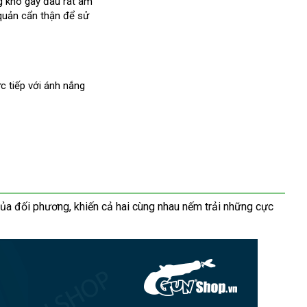
ng khô gây đau rát âm
 quản cẩn thận
hàng
để sử
Hiệu
ực tiếp
bỏ
với ánh nắng
sỉ
mới
ủa đối phương
tham
, khiến cả hai cùng nhau nếm trải
lớn
những cực
hất
khảo