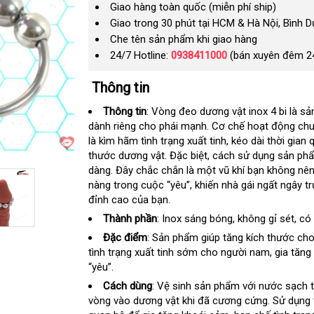
Giao hàng toàn quốc (miễn phí ship)
Giao trong 30 phút tại HCM & Hà Nội, Bình 
Che tên sản phẩm khi giao hàng
24/7 Hotline:
0938411000
(bán xuyên đêm 2
Thông tin
Thông tin
: Vòng đeo dương vật inox 4 bi là sả
dành riêng cho phái mạnh
thông
. Cơ chế hoạt động ch
là kìm hãm tình trạng xuất tinh
minh
Lazada
, kéo dài thời gian
thước dương vật
phụ
.
gần
Đặc biệt
Trung
, cách sử dụng sản p
dàng
gần
. Đây chắc chắn là một vũ khí bạn không nê
kiện
nhất
Quốc
nàng trong cuộc “yêu”
nhất
nơi
, khiến nhà gái ngất ngây 
đỉnh cao
kho
của bạn.
nào
hàng
Thành phần
: Inox sáng bóng
xách
, không gỉ sét
vệ
, có
tay
sinh
Đặc điểm
: Sản phẩm giúp tăng kích thước ch
tình trạng xuất tinh sớm cho người nam
rẻ
, gia tăn
“yêu”.
nhất
Cách dùng
: Vệ sinh sản phẩm
xuất
với nước sạch t
vòng vào dương vật khi đã cương cứng
xứ
xuất
. Sử dụng 