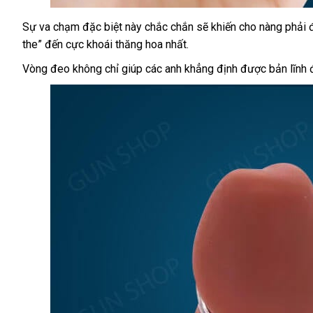
Sự va chạm
bảo
đặc biệt này chắc chắn
thế
sẽ khiến cho nàng phải
Vòng
the” đến cực khoái thăng hoa nhất.
đeo
hành
giới
kéo
Vòng đeo không chỉ giúp
so
các anh khẳng định
Nhật
được bản lĩnh
dài
sánh
Bản
thời
gian
inox
4
bi
chính
hãng
giá
rẽ
tại
Chúng
tôi