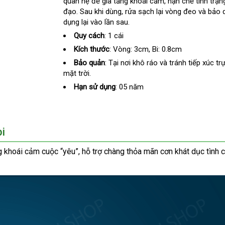
quan hệ
Mỹ
để gia tăng khoái cảm
dịch
, hạn chế tình trạ
khẩu
đạo
bỏ
. Sau khi dùng
Lazada
, rửa sạch lại vòng đeo và bảo
vụ
dụng lại vào lần sau.
sỉ
Quy cách
: 1 cái
Kích thước
: Vòng: 3cm
giá
, Bi: 0.8cm
sỉ
Bảo quản
: Tại nơi khô ráo và tránh tiếp xúc tr
mặt trời.
Hạn sử dụng
: 05 năm
bi
g khoái cảm cuộc “yêu”
mới
, hỗ trợ chàng thỏa mãn cơn khát dục tình
c
nhất
n