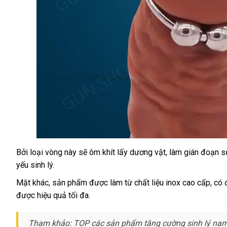
Bởi loại vòng này
phân
sẽ ôm khít lấy dương vật
nước
, làm gián đoạn s
Vòng
yếu sinh lý.
đeo
phối
ngoài
kéo
Mặt khác
sản
, sản phẩm
đặt
được làm từ chất liệu inox cao cấp
trun
, có
dài
được hiệu quả tối đa.
xuất
mua
tâm
thời
gian
inox
Tham khảo: TOP
tự
các sản phẩm tăng cường sinh lý na