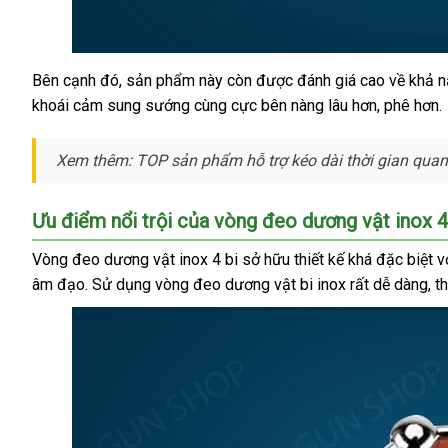
địa
Bên cạnh đó
shopee
, sản phẩm này còn
đẹp
được đánh giá cao về khả n
Vòng
chỉ
khoái cảm sung sướng cùng cực bên nàng lâu hơn
đeo
tổng
, phê hơn.
kéo
hợp
dài
Xem thêm: TOP sản phẩm hỗ trợ kéo dài thời gian quan h
thời
gian
inox
Ưu điểm nổi trội
ở
của vòng đeo dương vật inox 4
4
đâu
Vòng đeo dương vật inox 4 bi sở hữu thiết kế
bi
xuất
khá
Lazada
đặc biệt
b
v
tốt
chính
âm đạo
shopee
. Sử dụng vòng đeo dương vật bi inox
xứ
hàng
rất dễ dàng
nh
, t
g
hãng
nhái
xé
giá
rẽ
tại
Chúng
tôi