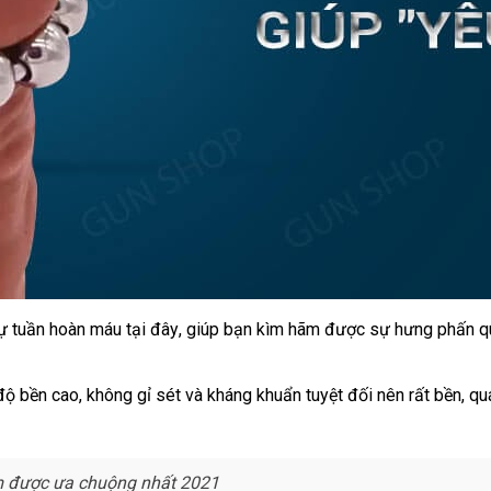
ự tuần hoàn máu tại đây
nổi
, giúp bạn kìm hãm
nhận
được sự hưng phấn
d
q
tiếng
hàng
s
g
 độ bền cao
đã
, không gỉ sét
tốt
và kháng khuẩn
bỏ
tuyệt đối nên
sửa
rất bền
ở
,
sử
qu
qua
nhất
sỉ
chữa
đâu
ch
sử
uy
dụng
tín
m
vệ
được ưa chuộng nhất 2021