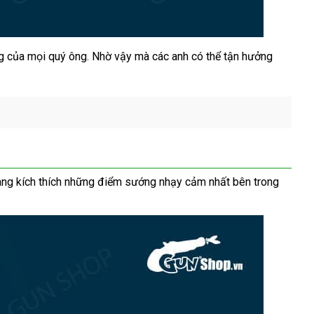
ng
tiki
của
khách
mọi quý ông
Hàn
. Nhờ vậy
bảng
mà
ăn
các anh
xuất
có thể tận hưởng
hàng
Quốc
giá
trộm
xứ
ng kích thích
đăng
những điểm sướng nhạy cảm nhất bên trong
ký