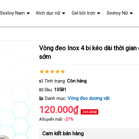
Sextoy Nam
Kích dục nữ
Gel bôi trơn
Sextoy Nữ
Vòng đeo Inox 4 bi kéo dài thời gian chống xuất tinh
sớm
Tình trạng:
Còn hàng
Sku:
13581
Danh mục:
Vòng đeo dương vật
120.000₫
164.000₫
Khuyến mãi:
-27%
Cam kết bán hàng