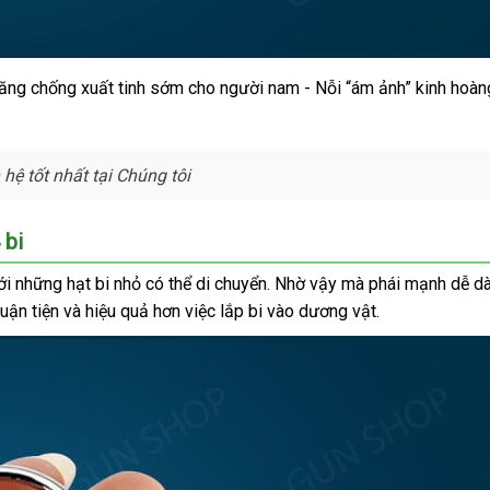
ăng chống xuất tinh sớm cho người nam - Nỗi “ám ảnh” kinh hoà
ệ tốt nhất tại Chúng tôi
 bi
ảng
ới
to
những hạt bi nhỏ
siêu
có thể di chuyển
có
. Nhờ vậy
cửa
mà phái mạnh dễ dà
ận
huận tiện
iá
tận
và hiệu quả hơn việc lắp bi vào dương vật.
thị
nên
hàng
t
nơi
chọn