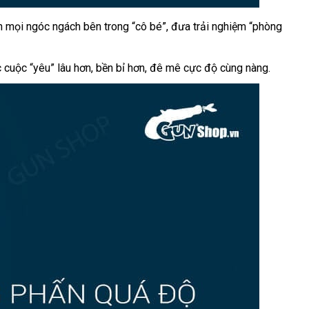
ớn
đẹp
mọi ngóc ngách bên trong “cô bé”
tổng
, đưa trải nghiệm “phòng
hợp
 cuộc “yêu” lâu hơn
giá
, bền bỉ hơn
xưởng
, đê mê cực độ cùng nàng.
rẻ