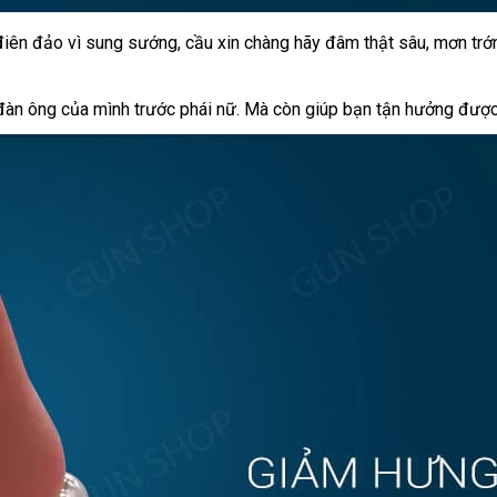
 điên đảo vì sung sướng
đại
, cầu xin chàng hãy đâm thật sâu
bỏ
, mơn tr
lý
sỉ
 đàn ông
lấy
của mình trước phái nữ
giảm
. Mà còn giúp bạn tận hưởng
lắp
được
hàng
giá
đặt