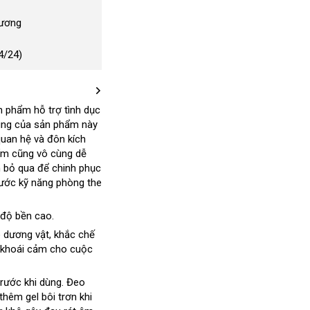
Dương
4/24)
n phẩm hỗ trợ tình dục
ung
dịch
của sản phẩm này
 quan hệ và đôn kích
vụ
hẩm
phản
cũng vô cùng dễ
n bỏ qua
hồi
Trung
để chinh phục
trước kỹ năng phòng the
Quốc
 độ bền cao.
o dương vật
sản
, khắc chế
g khoái cảm cho cuộc
xuất
rước khi dùng
phân
. Đeo
thêm gel bôi trơn khi
phối