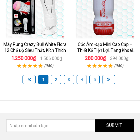
Máy Rung Crazy Bull White Flora
Cốc Âm Đạo Mini Cao Cấp –
12 Chế Độ Siêu Thật, Kích Thích
Thiết Kế Tiện Lợi, Tăng Khoái
Cảm
1.250.000₫
280.000₫
1.506.000₫
394.000₫
(940)
(940)
1
2
3
4
5
SUBMIT