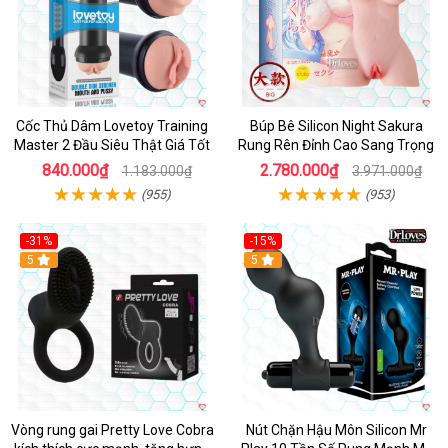
Cốc Thủ Dâm Lovetoy Training
Búp Bê Silicon Night Sakura
Master 2 Đầu Siêu Thật Giá Tốt
Rung Rên Đỉnh Cao Sang Trọng
840.000₫
2.780.000₫
1.183.000₫
3.971.000₫
(955)
(953)
-31%
-15%
5
Hot
5
Vòng rung gai Pretty Love Cobra
Nút Chặn Hậu Môn Silicon Mr