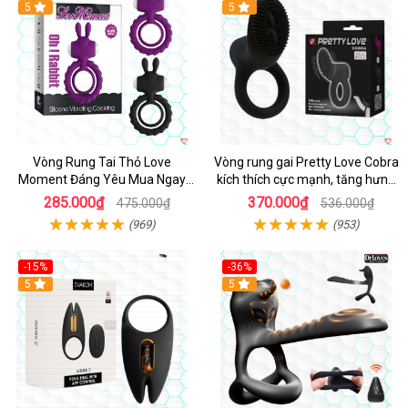
5
5
Vòng Rung Tai Thỏ Love
Vòng rung gai Pretty Love Cobra
Moment Đáng Yêu Mua Ngay
kích thích cực mạnh, tăng hưng
Giá Tốt
phấn
285.000₫
370.000₫
475.000₫
536.000₫
(969)
(953)
-15%
-36%
Hot
5
Hot
5