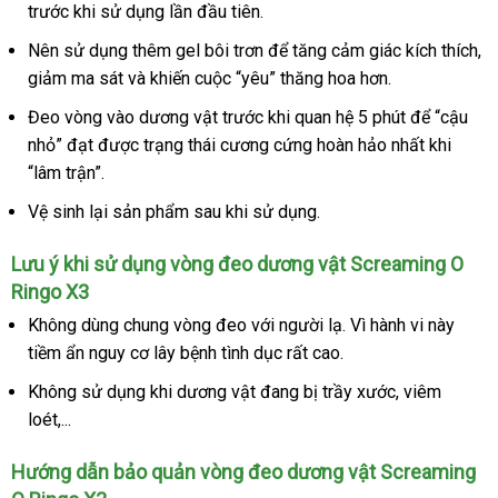
trước khi sử dụng lần đầu tiên.
yêu
hàng
cấp
gian
cầu
Screaming
Nên sử dụng thêm gel bôi trơn
chất
để tăng cảm giác kích thích
hà
,
O
giảm ma sát
khuyến
và khiến cuộc “yêu” thăng hoa hơn.
lượng
Hi
Ringo
mãi
X3
Đeo vòng vào dương vật trước khi quan hệ 5 phút
vận
để “cậu
chính
nhỏ” đạt
cũ
được trạng thái cương cứng hoàn hảo nhất khi
chuyển
hãng
“lâm trận”.
tại
Vệ sinh lại sản phẩm sau khi sử dụng.
gunshop.vn
Lưu ý khi sử dụng vòng đeo dương vật Screaming O
Ringo X3
Không dùng chung vòng đeo
Pháp
với người lạ
đặt
. Vì hành vi này
tiềm ẩn nguy cơ lây bệnh tình dục
xưởng
rất cao.
mua
Không sử dụng khi dương vật đang bị trầy xước
hỗ
, viêm
loét,...
trợ
Hướng dẫn bảo quản vòng đeo dương vật Screaming