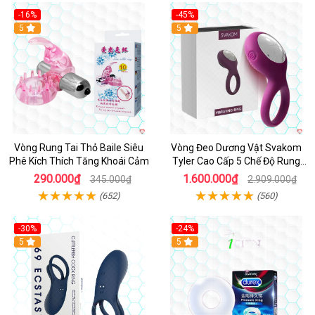
-16%
-45%
Hot
5
5
Vòng Rung Tai Thỏ Baile Siêu
Vòng Đeo Dương Vật Svakom
Phê Kích Thích Tăng Khoái Cảm
Tyler Cao Cấp 5 Chế Độ Rung
Mạnh Mẽ Kích Thích Điểm G
290.000₫
1.600.000₫
345.000₫
2.909.000₫
(652)
(560)
-30%
-24%
Hot
5
5