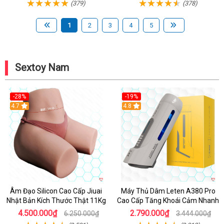
(379)
(378)
1
2
3
4
5
Sextoy Nam
-28%
-19%
4.7
Hot
4.8
Âm Đạo Silicon Cao Cấp Jiuai
Máy Thủ Dâm Leten A380 Pro
Nhật Bản Kích Thước Thật 11Kg
Cao Cấp Tăng Khoái Cảm Nhanh
4.500.000₫
2.790.000₫
6.250.000₫
3.444.000₫