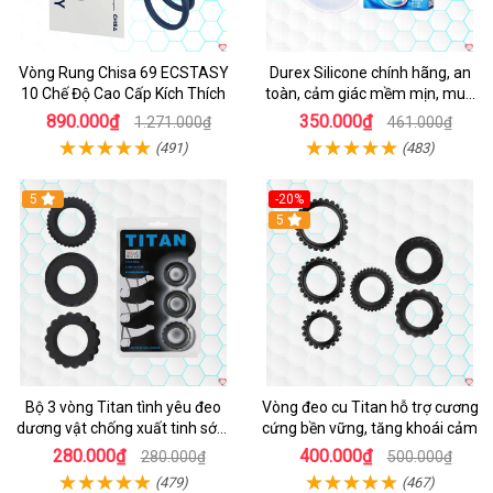
Vòng Rung Chisa 69 ECSTASY
Durex Silicone chính hãng, an
10 Chế Độ Cao Cấp Kích Thích
toàn, cảm giác mềm mịn, mua
ngay
890.000₫
350.000₫
1.271.000₫
461.000₫
(491)
(483)
5
-20%
Hot
5
Bộ 3 vòng Titan tình yêu đeo
Vòng đeo cu Titan hỗ trợ cương
dương vật chống xuất tinh sớm
cứng bền vững, tăng khoái cảm
chất liệu silicon y tế
280.000₫
400.000₫
280.000₫
500.000₫
(479)
(467)