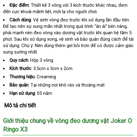
bán
Đặc điểm
: Thiết kế 3 vòng
chiết
với 3 kích thước khác nhau
Đài
, đem
lẻ
đến cực khoái mãnh liệt
giá
, mới lạ cho người chơi.
khấu
Loan
sỉ
Cách dùng
: Vệ sinh vòng đeo trước khi sử dụng lần đầu tiên
nhậ
.
Để tạo nên sự sung mãn nhất trong quá trình “ân ái” bên nàng
ở
,
hàn
phái mạnh nên đeo vòng vào dương vật trước khi quan hệ tầm 5
đâu
phút
voucher
. Sau khi sử dụng xong
cao
, vệ sinh và bảo quản đúng cách
ở
để tái
tốt
sử dụng
tận
. Chú ý: Nên dùng thêm gel bôi trơn
cấp
nhập
để có
danh
được cảm giác
đâu
sung sướng nhất.
nơi
khẩu
sách
uy
tín
Quy cách
: Hộp 3 vòng
Kích thước
: 3.5cm x 3cm x 2cm
Thương hiệu
: Creaming
Bảo quản
: Tại
giảm
những nơi khô ráo và thoáng mát
giá
Hạn sử dụng
: 05 năm
Mô tả chi tiết
Giới thiệu chung về vòng đeo dương vật Joker O
Ringo X3