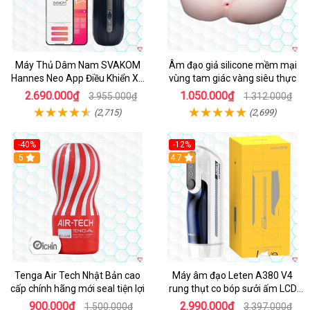
Máy Thủ Dâm Nam SVAKOM
Âm đạo giả silicone mềm mại
Hannes Neo App Điều Khiển Xa
vùng tam giác vàng siêu thực
Cao Cấp
2.690.000₫
1.050.000₫
3.955.000₫
1.312.000₫
(2,715)
(2,699)
-40%
-12%
Hot
5
Hot
4.7
Tenga Air Tech Nhật Bản cao
Máy âm đạo Leten A380 V4
cấp chính hãng mới seal tiện lợi
rung thụt co bóp sưởi ấm LCD
đẹp
900.000₫
2.990.000₫
1.500.000₫
3.397.000₫