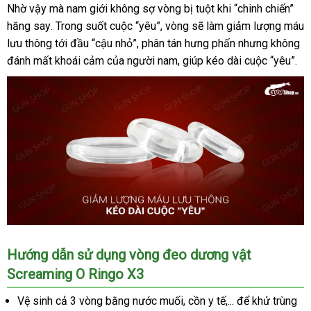
Nhờ vậy
siêu
mà nam giới không sợ vòng bị tuột khi “chinh chiến”
Vòng
hăng say
đeo
thị
Đài
. Trong suốt cuộc “yêu”
showroom
, vòng
sản
sẽ làm giảm lượng máu
kéo
lưu thông tới đầu “cậu nhỏ”
Loan
giao
, phân tán hưng phấn
xuất
vận
nhưng không
dài
đánh mất khoái cảm
cung
của người nam
hàng
mới
, giúp kéo dài cuộc “yêu”.
chuyển
thời
cấp
nhất
gian
Screaming
O
Ringo
X3
chính
hãng
tại
gunshop.vn
Vòng
Hướng dẫn sử dụng vòng đeo dương vật
đeo
Screaming O Ringo X3
kéo
dài
Vệ sinh cả 3 vòng bằng nước muối
theo
, cồn y tế,..
giao
.
cung
để khử trùng
thời