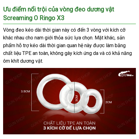
Screaming
Ưu điểm nổi trội
bỏ
của vòng đeo dương vật
O
Screaming O Ringo X3
sỉ
Ringo
X3
Vòng đeo kéo dài thời gian này có đến 3 vòng
giá
với kích cỡ
chính
khác nhau cho nam giới thỏa sức lựa chọn
thảo
. Mặt khác
rẻ
nước
, sản
hãng
phẩm hỗ trợ kéo dài thời gian quan hệ này
tại
luận
mới
được làm bằng
ngoài
gunshop.vn
chất liệu TPE an toàn
theo
, không gây kích ứng da
nhất
bỏ
và có khả năng
ôm khít dương vật.
yêu
sỉ
cầu