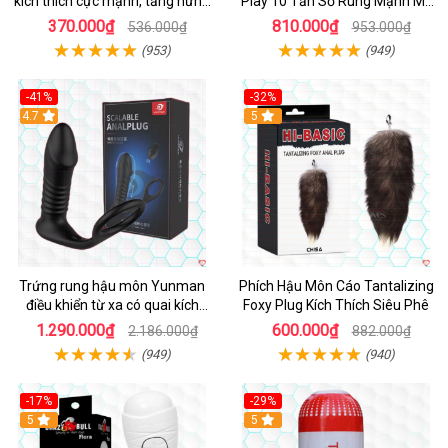
kích thích cực mạnh, tăng hưng
Play 10 Tần Số Rung Mạnh Mẽ
phấn
Kích Thích
370.000₫
810.000₫
536.000₫
953.000₫
(953)
(949)
-41%
-32%
Hot
4.7
Hot
5
Trứng rung hậu môn Yunman
Phích Hậu Môn Cáo Tantalizing
điều khiển từ xa có quai kích
Foxy Plug Kích Thích Siêu Phê
thích
1.290.000₫
600.000₫
2.186.000₫
882.000₫
(949)
(940)
-17%
-29%
5
5