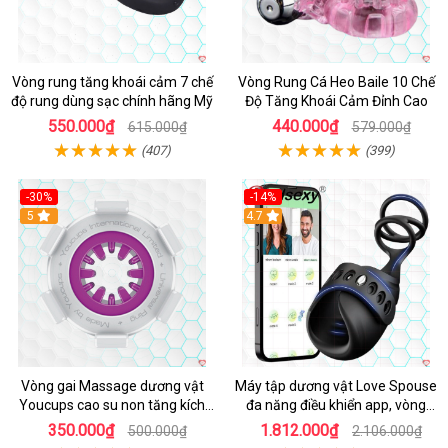
Vòng rung tăng khoái cảm 7 chế
Vòng Rung Cá Heo Baile 10 Chế
độ rung dùng sạc chính hãng Mỹ
Độ Tăng Khoái Cảm Đỉnh Cao
550.000₫
440.000₫
615.000₫
579.000₫
(407)
(399)
-30%
-14%
5
4.7
Vòng gai Massage dương vật
Máy tập dương vật Love Spouse
Youcups cao su non tăng kích
đa năng điều khiển app, vòng
thước
đeo siêu tiện
350.000₫
1.812.000₫
500.000₫
2.106.000₫