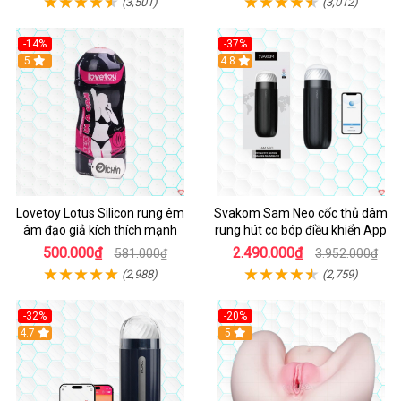
(3,501)
(3,012)
-14%
-37%
Hot
5
4.8
Lovetoy Lotus Silicon rung êm
Svakom Sam Neo cốc thủ dâm
âm đạo giả kích thích mạnh
rung hút co bóp điều khiển App
500.000₫
2.490.000₫
581.000₫
3.952.000₫
(2,988)
(2,759)
-32%
-20%
Hot
4.7
Hot
5