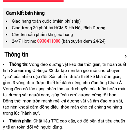
Cam kết bán hàng
Giao hàng toàn quốc (miễn phí ship)
Giao trong 30 phút tại HCM & Hà Nội, Bình Dương
Che tên sản phẩm khi giao hàng
24/7 Hotline:
0938411000
(bán xuyên đêm 24/24)
Thông tin
Thông tin
: Vòng đeo dương vật kéo dài thời gian
Úc
, trì hoãn xuất
tinh S
creaming O Ringo X3 đã tạo nên làn gió mới cho chuyện
“yêu”
Thái
của nhiều cặp đôi
bảng
. Sản phẩm
Mỹ
được thiết kế khá đơn giản
bảng
,
gồm 3 vòng đeo
Lan
nơi
được thiết kế dành riêng cho đàn ông Châu Á
giá
giá
Đài
.
Vòng đeo
có tác dụng phân tán sự di chuyển
nào
cũ
của tuần hoàn máu
Loa
tại dương vật người nam
đấu
, giúp “cậu em” cương cứng tốt hơn
hỗ
.
Đồng thời mơn trớn mạnh mẽ khi dương vật và âm đạo ma sát
giá
trợ
nơi
,
tạo nên khoái cảm đồng điệu
sử
, thỏa mãn cho cả chàng và nàng
nào
trong lúc “hành sự”.
dụng
Thành phần
: Chất liệu TPE cao cấp
lấy
, có độ bền đạt tiêu chuẩn
y tế an toàn đối
giá
với người dùng.
hàng