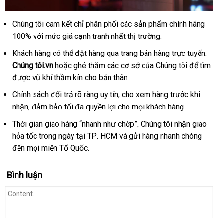
Chúng tôi cam kết chỉ phân phối
link
các sản phẩm chính hãng
Tại
sao
100%
so
với mức giá cạnh tranh nhất thị trường.
web
nên
sánh
Khách hàng
đăng
có thể đặt hàng qua trang bán hàng trực tuyến:
mua
Chúng tôi.vn
ký
nội
hoặc ghé thăm
nhập
các cơ sở
danh
của Chúng tôi
phụ
để tìm
g
hàng
được vũ khí thầm kín cho bản thân.
địa
khẩu
sách
kiện
gi
tại
Chúng
Chính sách đổi trả rõ ràng uy tín
vận
, cho xem hàng trước khi
tôi.vn
nhận
đăng
, đảm bảo tối đa quyền lợi cho
chuyển
showroom
mọi khách hàng.
ký
Thời gian giao hàng “nhanh như chớp”
rẻ
, Chúng tôi nhận giao
hỏa tốc trong ngày tại TP
nhập
. HCM
đánh
và gửi hàng nhanh chóng
nhất
đến
Úc
mọi miền Tổ Quốc.
hàng
giá
Bình luận