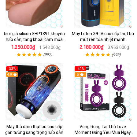
bím giả silicon SHP1391 khuyên
Máy Leten X9-IV cao cấp thụt bú
hấp dẫn, tăng khoái cảm mua
mút rên tỏa nhiệt mạnh
ngay
1.250.000₫
2.180.000₫
1.543.000₫
3.963.000₫
(997)
(996)
-33%
-40%
Hot
4.9
5
Máy thủ dâm thụt bú cao cấp
Vòng Rung Tai Thỏ Love
gắn tường sang trọng hấp dẫn
Moment Đáng Yêu Mua Ngay