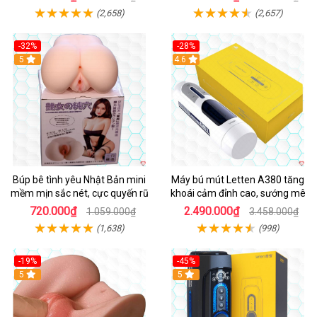
(2,658)
(2,657)
-32%
-28%
Hot
5
Hot
4.6
Búp bê tình yêu Nhật Bản mini
Máy bú mút Letten A380 tăng
mềm mịn sắc nét, cực quyến rũ
khoái cảm đỉnh cao, sướng mê
720.000₫
2.490.000₫
1.059.000₫
3.458.000₫
(1,638)
(998)
-19%
-45%
Hot
5
Hot
5