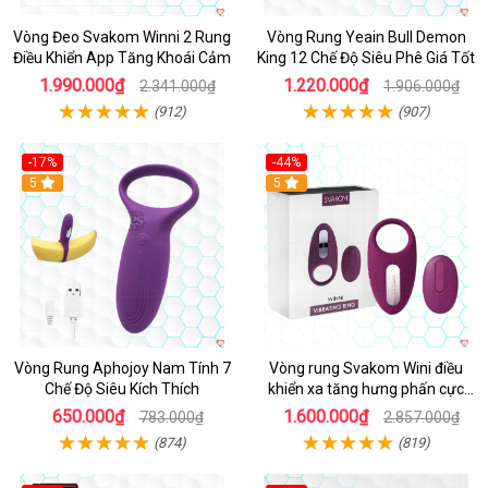
Vòng Đeo Svakom Winni 2 Rung
Vòng Rung Yeain Bull Demon
Điều Khiển App Tăng Khoái Cảm
King 12 Chế Độ Siêu Phê Giá Tốt
1.990.000₫
1.220.000₫
2.341.000₫
1.906.000₫
(912)
(907)
-17%
-44%
Hot
5
5
Vòng Rung Aphojoy Nam Tính 7
Vòng rung Svakom Wini điều
Chế Độ Siêu Kích Thích
khiển xa tăng hưng phấn cực
đỉnh
650.000₫
1.600.000₫
783.000₫
2.857.000₫
(874)
(819)