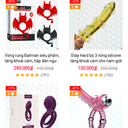
-36%
-42%
5
5
Vòng rung Batman siêu phẩm,
Stay Hard bộ 3 vòng silicone
tăng khoái cảm, hấp dẫn người
tăng khoái cảm cho nam giới
dùng
285.000₫
150.000₫
445.000₫
259.000₫
(791)
(742)
-19%
-42%
5
5