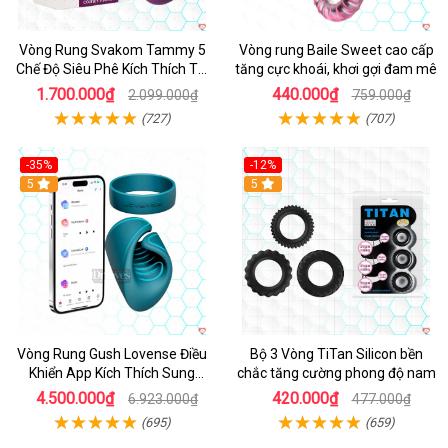
Vòng Rung Svakom Tammy 5
Vòng rung Baile Sweet cao cấp
Chế Độ Siêu Phê Kích Thích Tối
tăng cực khoái, khơi gợi đam mê
Đa
1.700.000₫
440.000₫
2.099.000₫
759.000₫
(727)
(707)
-35%
-12%
Hot
5
5
Vòng Rung Gush Lovense Điều
Bộ 3 Vòng TiTan Silicon bền
Khiển App Kích Thích Sung
chắc tăng cường phong độ nam
Sướng
4.500.000₫
420.000₫
6.923.000₫
477.000₫
(695)
(659)