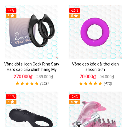
-7%
-26%
5
5
Vòng đôi silicon Cock Ring Saty
Vòng đeo kéo dài thời gian
Hard cao cấp chính hãng Mỹ
silicon trơn
270.000₫
70.000₫
289.000₫
94.000₫
(453)
(412)
-11%
-24%
5
5