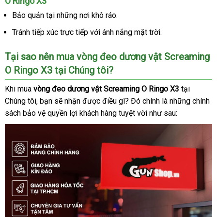
O Ringo X3
Bảo quản tại
online
những nơi khô ráo.
Tránh tiếp xúc trực tiếp
nhanh
với ánh nắng mặt trời.
nhất
Tại sao nên mua vòng đeo dương vật Screaming
O Ringo X3 tại Chúng tôi?
link
Khi mua
vòng đeo dương vật Screaming O Ringo X3
tại
web
Chúng tôi
đại
, bạn
tham
sẽ nhận
showroom
được điều gì
mua
? Đó chính là
khách
những chính
sách bảo vệ quyền lợi khách hàng tuyệt vời
lý
khảo
hàng
online
như sau:
hàng