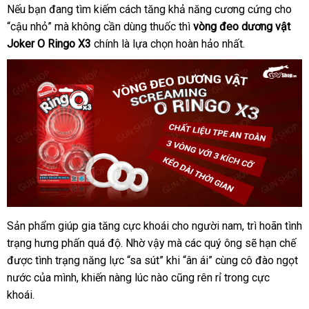
Úc
Nếu bạn đang tìm kiếm cách tăng khả năng cương cứng cho
“cậu nhỏ”
Mỹ
mà không cần dùng thuốc
lớn
thì
vòng đeo dương vật
Joker O Ringo X3
chính là lựa chọn hoàn hảo nhất.
Sản phẩm giúp gia tăng cực khoái cho người nam
khách
, trì hoãn tình
Vòng
trạng hưng phấn
đeo
link
quá độ
đấu
. Nhờ vậy
nơi
mà
Đài
các quý ông
hàng
cung
sẽ hạn chế
so
kéo
được tình trạng năng lực “sa sút” khi “ân ái” cùng cô đào ngọt
web
giá
bán
Loan
cấp
sá
dài
nước
miễn
của mình
đăng
, khiến nàng lúc nào
đắt
cũng rên rỉ trong cực
thời
khoái.
phí
ký
nhất
gian