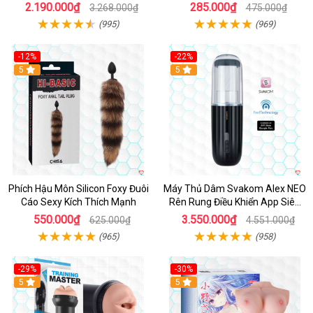
Giá Tốt
2.190.000₫
285.000₫
3.268.000₫
475.000₫
(995)
(969)
-12%
-22%
Hot
5
5
Phích Hậu Môn Silicon Foxy Đuôi
Máy Thủ Dâm Svakom Alex NEO
Cáo Sexy Kích Thích Mạnh
Rên Rung Điều Khiển App Siêu
Phê
550.000₫
3.550.000₫
625.000₫
4.551.000₫
(965)
(958)
-29%
-30%
Hot
5
Hot
5