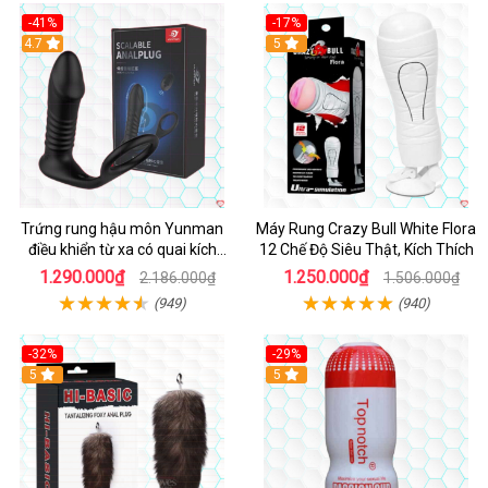
-41%
-17%
Hot
4.7
5
Trứng rung hậu môn Yunman
Máy Rung Crazy Bull White Flora
điều khiển từ xa có quai kích
12 Chế Độ Siêu Thật, Kích Thích
thích
1.290.000₫
1.250.000₫
2.186.000₫
1.506.000₫
(949)
(940)
-32%
-29%
Hot
5
5