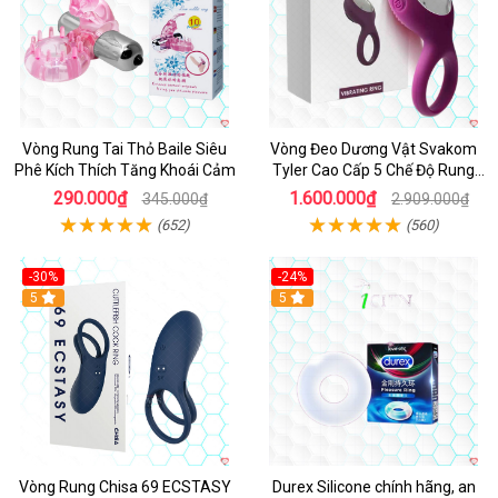
Vòng Rung Tai Thỏ Baile Siêu
Vòng Đeo Dương Vật Svakom
Phê Kích Thích Tăng Khoái Cảm
Tyler Cao Cấp 5 Chế Độ Rung
Mạnh Mẽ Kích Thích Điểm G
290.000₫
1.600.000₫
345.000₫
2.909.000₫
(652)
(560)
-30%
-24%
Hot
5
5
Vòng Rung Chisa 69 ECSTASY
Durex Silicone chính hãng, an