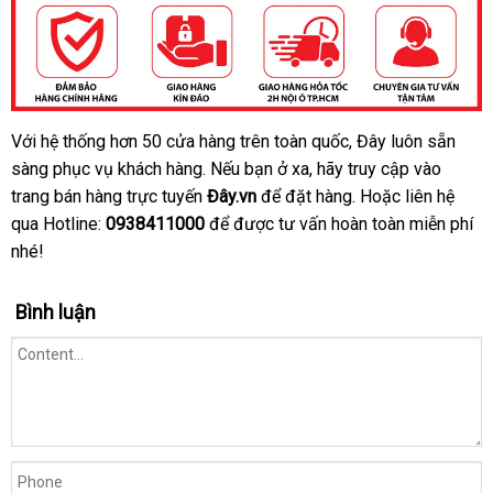
Với hệ thống hơn 50 cửa hàng trên toàn quốc
nội
, Đây luôn sẵn
Vòng
sàng
đeo
an
phục vụ khách hàng
Trung
.
lấy
Nếu bạn ở xa
bình
, hãy truy cập vào
địa
kéo
trang bán hàng trực tuyến
toàn
Quốc
Đây.vn
hàng
mới
để đặt hàng
luận
cửa
. Hoặc liên hệ
dài
qua Hotline:
0938411000
chính
để
hướng
được tư vấn hoàn toàn miễn phí
nhất
hàng
cu
thời
nhé!
hãng
dẫn
cấ
gian
-
Bình luận
DDM
Energy
Ring