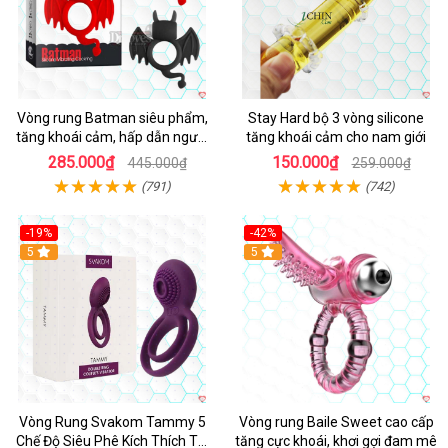
Vòng rung Batman siêu phẩm,
Stay Hard bộ 3 vòng silicone
tăng khoái cảm, hấp dẫn người
tăng khoái cảm cho nam giới
dùng
285.000₫
150.000₫
445.000₫
259.000₫
(791)
(742)
-19%
-42%
5
5
Vòng Rung Svakom Tammy 5
Vòng rung Baile Sweet cao cấp
Chế Độ Siêu Phê Kích Thích Tối
tăng cực khoái, khơi gợi đam mê