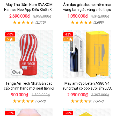
Máy Thủ Dâm Nam SVAKOM
Âm đạo giả silicone mềm mại
Hannes Neo App Điều Khiển Xa
vùng tam giác vàng siêu thực
Cao Cấp
2.690.000₫
1.050.000₫
3.955.000₫
1.312.000₫
(2,715)
(2,699)
-40%
-12%
Hot
5
Hot
4.7
Tenga Air Tech Nhật Bản cao
Máy âm đạo Leten A380 V4
cấp chính hãng mới seal tiện lợi
rung thụt co bóp sưởi ấm LCD
đẹp
900.000₫
2.990.000₫
1.500.000₫
3.397.000₫
(2,658)
(2,657)
-32%
-28%