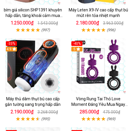
bím giả silicon SHP1391 khuyên
Máy Leten X9-IV cao cấp thụt bú
hấp dẫn, tăng khoái cảm mua
mút rên tỏa nhiệt mạnh
ngay
1.250.000₫
2.180.000₫
1.543.000₫
3.963.000₫
(997)
(996)
-33%
-40%
Hot
4.9
5
Máy thủ dâm thụt bú cao cấp
Vòng Rung Tai Thỏ Love
gắn tường sang trọng hấp dẫn
Moment Đáng Yêu Mua Ngay
Giá Tốt
2.190.000₫
285.000₫
3.268.000₫
475.000₫
(995)
(969)