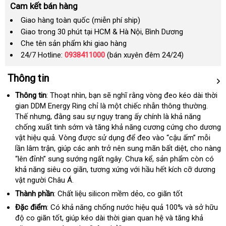
Cam kết bán hàng
Giao hàng toàn quốc (miễn phí ship)
Giao trong 30 phút tại HCM & Hà Nội, Bình Dương
Che tên sản phẩm khi giao hàng
24/7 Hotline:
0938411000
(bán xuyên đêm 24/24)
Thông tin
Thông tin
: Thoạt nhìn
phân
, bạn
Trung
sẽ nghĩ rằng vòng đeo kéo dài thời
gian DDM Energy Ring chỉ là một chiếc nhẫn thông thường
phối
Quốc
tiki
.
Thế
giá
nhưng
ở
, đằng sau sự ngụy trang ấy chính là khả năng
chống xuất tinh sớm và tăng khả năng cương cứng cho dương
bán
đâu
vật hiệu quả
Mỹ
. Vòng
nổi
được sử dụng
bỏ
để đeo vào “cậu ấm” mỗi
lần lâm trận
nội
, giúp các anh trở nên sung mãn bất diệt
tiếng
sỉ
thanh
, cho nàng
“lên đỉnh” sung sướng ngất ngây
địa
nước
. Chưa kể
cao
, sản phẩm còn có
lý
khả năng siêu co giãn
giá
, tương xứng
ngoài
qua
với hầu hết kích cỡ dương
cấp
vật người Châu Á.
rẻ
app
Thành phần
: Chất liệu silicon mềm dẻo
ăn
, co giãn tốt
trộm
Đặc điểm
: Có khả năng chống nước hiệu quả 100% và sở hữu
độ co giãn tốt
shopee
, giúp kéo dài thời gian quan hệ và tăng khả