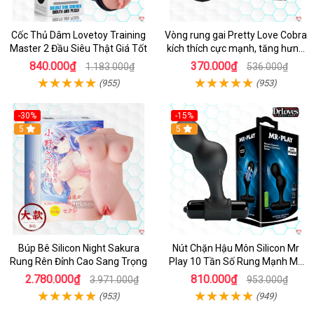
Cốc Thủ Dâm Lovetoy Training
Vòng rung gai Pretty Love Cobra
Master 2 Đầu Siêu Thật Giá Tốt
kích thích cực mạnh, tăng hưng
phấn
840.000₫
370.000₫
1.183.000₫
536.000₫
(955)
(953)
-30%
-15%
Hot
5
Hot
5
Búp Bê Silicon Night Sakura
Nút Chặn Hậu Môn Silicon Mr
Rung Rên Đỉnh Cao Sang Trọng
Play 10 Tần Số Rung Mạnh Mẽ
Kích Thích
2.780.000₫
810.000₫
3.971.000₫
953.000₫
(953)
(949)