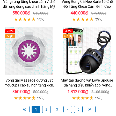
Vòng rung tăng khoái cảm 7 chế
Vòng Rung Cá Heo Baile 10 Chế
độ rung dùng sạc chính hãng Mỹ
Độ Tăng Khoái Cảm Đỉnh Cao
550.000₫
440.000₫
615.000₫
579.000₫
(407)
(399)
-30%
-14%
5
4.7
Vòng gai Massage dương vật
Máy tập dương vật Love Spouse
Youcups cao su non tăng kích
đa năng điều khiển app, vòng
thước
đeo siêu tiện
350.000₫
1.812.000₫
500.000₫
2.106.000₫
(379)
(378)
1
2
3
4
5