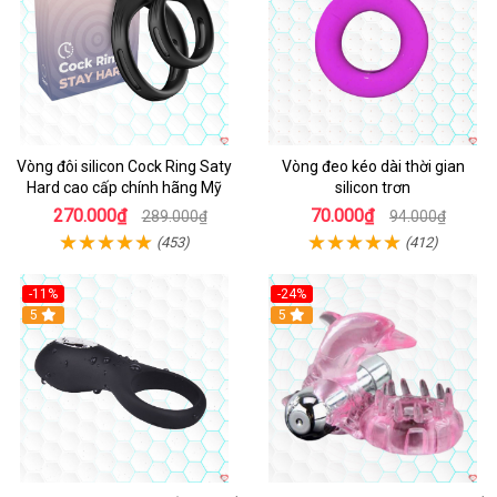
Vòng đôi silicon Cock Ring Saty
Vòng đeo kéo dài thời gian
Hard cao cấp chính hãng Mỹ
silicon trơn
270.000₫
70.000₫
289.000₫
94.000₫
(453)
(412)
-11%
-24%
5
5