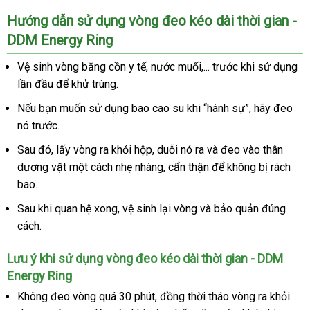
Vòng
Hướng dẫn sử dụng vòng đeo kéo dài thời gian -
đeo
DDM Energy Ring
kéo
dài
Vệ sinh vòng bằng cồn y tế
hàng
, nước muối,..
nhập
. trước khi sử dụng
thời
lần đầu
thanh
để khử trùng.
Hiệu
khẩu
gian
toán
-
giá
Nếu bạn muốn sử dụng bao cao su khi “hành sự”
khuyến
, hãy đeo
DDM
bán
nó trước.
mãi
Energy
lẻ
Ring
Sau đó
thảo
, lấy vòng ra khỏi hộp
cao
, duỗi nó ra
dịch
và đeo vào thân
dương vật một cách nhẹ nhàng
luận
cấp
thanh
, cẩn thận
vụ
chính
để không bị rách
bao.
toán
hãng
Sau khi quan hệ xong
hàng
, vệ sinh lại vòng
Thái
và bảo quản đúng
cách.
Hiệu
Lan
Lưu ý khi sử dụng vòng đeo kéo dài thời gian - DDM
Energy Ring
Không đeo vòng
nơi
quá 30 phút
giá
, đồng thời tháo vòng ra khỏi