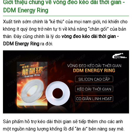
Giới thiệu chung về vòng đeo kéo dài thời gian -
DDM Energy Ring
Xuất tinh sớm chính là “kẻ thù”
nhập
của
xuất
mọi nam giới
khuyến
, nó khiến cho
không ít quý ông trở nên tự ti về khả năng “chăn gối”
hàng
xứ
mãi
giá
của bản
thân
to
. Đây
Hàn
cũng chính là lý do
vòng đeo kéo dài thời gian -
sỉ
DDM Energy Ring
Quốc
ra đời.
Sản phẩm hỗ trợ kéo dài thời gian
theo
sẽ tiếp thêm cho
mini
các anh
Vòng
một nguồn năng lượng khổng lồ
đeo
cung
để “ân ái” bên nàng say mê
yêu
thố
.