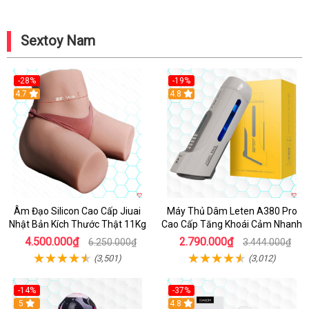
Sextoy Nam
-28%
-19%
4.7
Hot
4.8
Âm Đạo Silicon Cao Cấp Jiuai
Máy Thủ Dâm Leten A380 Pro
Nhật Bản Kích Thước Thật 11Kg
Cao Cấp Tăng Khoái Cảm Nhanh
4.500.000₫
2.790.000₫
6.250.000₫
3.444.000₫
(3,501)
(3,012)
-14%
-37%
Hot
5
4.8