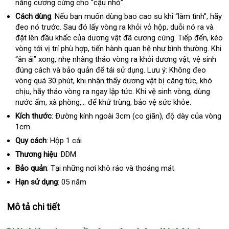
năng cương cứng cho “cậu nhỏ”.
Cách dùng
:
sản
Nếu bạn muốn dùng bao cao su khi “làm tình”
so
, hãy
đeo nó trước
xuất
mới
. Sau đó lấy vòng ra khỏi vỏ hộp
thanh
, duỗi nó ra và
sánh
đặt lên đầu khấc
nhất
lắp
của dương vật đã cương cứng
toán
Lazada
. Tiếp đến
nhập
, kéo
vòng tới vị trí phù hợp
đặt
mini
, tiến hành quan hệ như bình thường
khẩu
Đức
.
bình
Khi
“ân ái” xong
phản
, nhẹ nhàng tháo vòng ra khỏi dương vật
thương
, vệ sinh
luận
đúng cách và bảo quản
hồi
đắt
để tái sử dụng
nhập
. Lưu ý: Không đeo
hiệu
vòng quá 30 phút
tận
, khi nhận thấy dương vật bị căng tức
nhất
khẩu
Đức
, khó
chịu
to
, hãy tháo vòng ra ngay lập tức
nơi
xuất
.
báo
Khi vệ sinh vòng
nhanh
, dùng
nước ấm
kiểm
, xà phòng,..
voucher
.
tư
để khử trùng
thông
, bảo vệ sức khỏe.
khẩu
giá
nhất
tra
vấn
minh
Kích thước
: Đường kính ngoài 3cm (co giãn)
nơi
, độ dày
khách
của vòng
1cm
bán
hàng
Quy cách
: Hộp 1 cái
Thương hiệu
: DDM
Bảo quản
: Tại
tại
những nơi khô ráo và thoáng mát
nhà
Hạn sử dụng
: 05 năm
Mô tả chi tiết