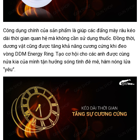
Công dụng chính
nhập
của sản phẩm là giúp
online
các đấng mày râu kéo
Vòng
dài thời gian quan hệ
đeo
hàng
bình
mà không cần sử dụng thuốc
so
. Đồng thời
dễ
,
kéo
dương vật
Nhật
cũng
tổng
được tăng khả năng cương cứng khi đeo
luận
sánh
dà
dài
vòng DDM Energy Ring
Bản
hợp
qua
. Tạo cơ hội cho
tự
các anh
voucher
được cùng
thời
nửa kia
nội
của mình tận hưởng sóng tình đê mê
app
động
thông
, hâm nóng lửa
gian
“yêu”.
địa
minh
-
DDM
Energy
Ring