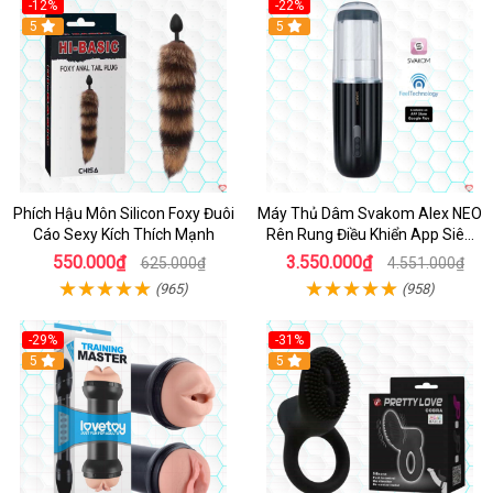
-12%
-22%
Hot
5
5
Phích Hậu Môn Silicon Foxy Đuôi
Máy Thủ Dâm Svakom Alex NEO
Cáo Sexy Kích Thích Mạnh
Rên Rung Điều Khiển App Siêu
Phê
550.000₫
3.550.000₫
625.000₫
4.551.000₫
(965)
(958)
-29%
-31%
Hot
5
5