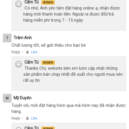
Cẩm Tú
ADMIN
Có nhé, Anh yên tâm đặt hàng online ạ, nhận được
hàng mới thanh toán tiền. Ngoài ra được đổi/trả
hàng miễn phí trong 7 - 15 ngày
Trâm Anh
T
Chất lượng tốt, sẽ giới thiệu cho bạn bè.
Reply
Like
●
Cẩm Tú
ADMIN
Thanks Chị, website bên em luôn cập nhật những
sản phẩm bán chạy nhất đề xuất cho người mua nên
rất uy tín.
Mỹ Duyên
M
Tuyệt vời, mới đặt hàng hôm qua mà hôm nay đã nhận được
hàng.
Reply
Like
●
Cẩm Tú
ADMIN