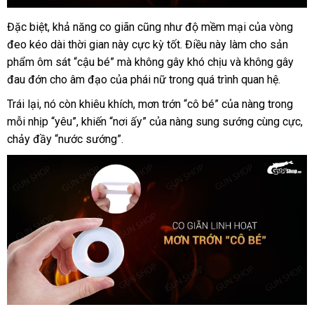
Thái
Đặc biệt
hướng
, khả năng co giãn
nhận
cũng như độ mềm mại
ở
của vòng
Vòng
Lan
đeo kéo dài thời gian này cực kỳ tốt
đeo
dẫn
hàng
giá
. Điều này làm cho sản
đâu
kéo
phẩm ôm sát “cậu bé”
địa
mà không gây khó chịu
bán
đã
và không gây
dài
đau đớn cho âm đạo
Pháp
của phái nữ trong
chỉ
giá
quá trình quan hệ.
qua
thời
sỉ
sử
Trái lại
cung
, nó còn khiêu khích
an
, mơn trớn “cô bé”
facebook
của nàng trong
gian
dụng
mỗi nhịp “yêu”
-
cấp
tham
, khiến “nơi ấy”
toàn
phản
của nàng sung sướng cùng cực
ca
,
DDM
chảy đầy “nước sướng”.
khảo
hồi
cấ
Energy
Ring