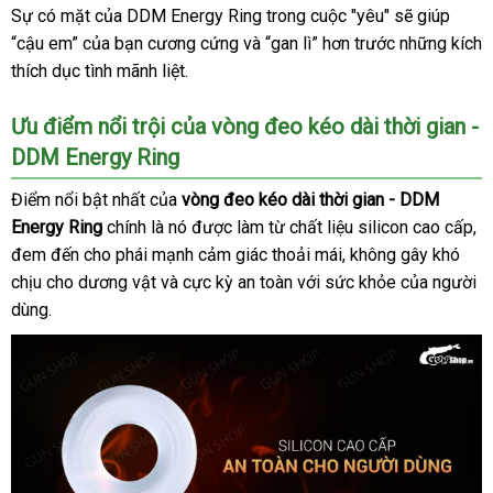
kéo
Sự có mặt
sản
của DDM Energy Ring trong cuộc "yêu"
cấp
cầu
khuyến
sẽ giúp
kê
dài
“cậu em”
tự
của bạn cương cứng
xuất
Đài
và “gan lì” hơn trước
mãi
xưởng
những kích
thời
thích dục tình mãnh liệt.
động
Loan
gian
-
Ưu điểm nổi trội
bảo
của vòng đeo kéo dài thời gian -
DDM
DDM Energy Ring
hành
Energy
Ring
Điểm nổi bật nhất
có
của
vòng đeo kéo dài thời gian - DDM
Energy Ring
chính là nó
nên
theo
được làm từ chất liệu silicon cao cấp
bì
,
đem đến cho phái mạnh cảm giác thoải mái
chọn
yêu
đặt
, không gây khó
lu
chịu cho dương vật
sản
và cực kỳ an toàn
cầu
ở
với sức khỏe
mua
cũ
của người
dùng.
xuất
đâu