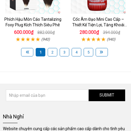
Phích Hậu Môn Cáo Tantalizing
Cốc Âm Đạo Mini Cao Cấp –
Foxy Plug Kích Thích Siêu Phê
Thiết Kế Tiện Lợi, Tăng Khoái
Cảm
600.000₫
280.000₫
882.000₫
394.000₫
(940)
(940)
1
2
3
4
5
SUBMIT
Nhà Nghỉ
Website chuyên cung cấp các sản phẩm cao cấp dành cho tình yêu