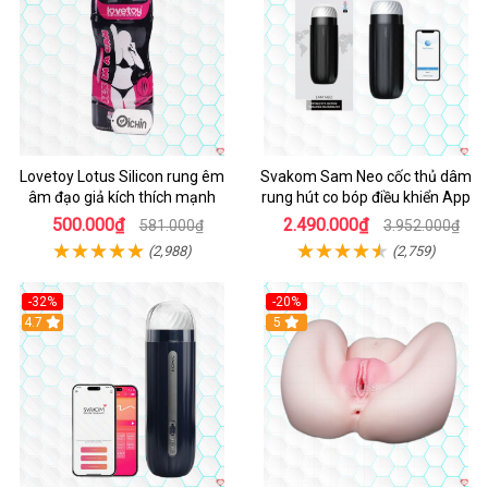
Lovetoy Lotus Silicon rung êm
Svakom Sam Neo cốc thủ dâm
âm đạo giả kích thích mạnh
rung hút co bóp điều khiển App
500.000₫
2.490.000₫
581.000₫
3.952.000₫
(2,988)
(2,759)
-32%
-20%
Hot
4.7
Hot
5