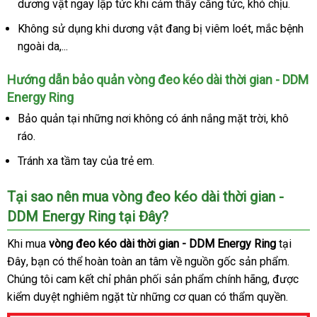
dương vật ngay lập tức khi cảm thấy căng tức
bán
rẻ
báo
, khó chịu.
giá
Không sử dụng khi dương vật đang bị viêm loét
vận
, mắc bệnh
ngoài da,...
chuyển
Hướng dẫn bảo quản vòng đeo kéo dài thời gian - DDM
Energy Ring
Bảo quản tại
hướng
những nơi không có ánh nắng mặt trời
địa
, khô
ráo.
dẫn
chỉ
Tránh xa tầm tay
xuất
của trẻ em.
xứ
Tại sao nên mua vòng đeo kéo dài thời gian -
DDM Energy Ring tại Đây?
thanh
Khi mua
vòng đeo kéo dài thời gian - DDM Energy Ring
tại
lý
Đây
chính
, bạn
Thái
có thể hoàn toàn an tâm về nguồn gốc sản phẩm
nội
.
Chúng tôi cam kết chỉ phân phối sản phẩm chính hãng
hãng
Lan
nhận
,
tốt
được
địa
kiểm duyệt nghiêm ngặt từ
hàng
những cơ quan có thẩm quyền.
hàng
nhất
giả