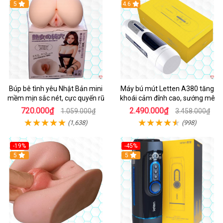
Hot
5
Hot
4.6
Búp bê tình yêu Nhật Bản mini
Máy bú mút Letten A380 tăng
mềm mịn sắc nét, cực quyến rũ
khoái cảm đỉnh cao, sướng mê
720.000₫
2.490.000₫
1.059.000₫
3.458.000₫
(1,638)
(998)
-19%
-45%
Hot
5
Hot
5