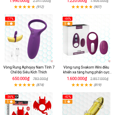
1.990.000₫
1.220.000₫
2.341.000₫
1.906.000₫
(912)
(907)
-17%
-44%
Hot
5
5
Vòng Rung Aphojoy Nam Tính 7
Vòng rung Svakom Wini điều
Chế Độ Siêu Kích Thích
khiển xa tăng hưng phấn cực
đỉnh
650.000₫
1.600.000₫
783.000₫
2.857.000₫
(874)
(819)
-36%
-42%
5
5