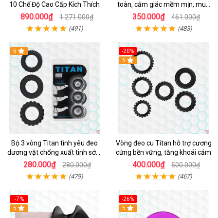
10 Chế Độ Cao Cấp Kích Thích
toàn, cảm giác mềm mịn, mua
ngay
890.000₫
350.000₫
1.271.000₫
461.000₫
(491)
(483)
5
-20%
Hot
5
Bộ 3 vòng Titan tình yêu đeo
Vòng đeo cu Titan hỗ trợ cương
dương vật chống xuất tinh sớm
cứng bền vững, tăng khoái cảm
chất liệu silicon y tế
280.000₫
400.000₫
280.000₫
500.000₫
(479)
(467)
-7%
-26%
5
5