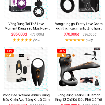
Vòng Rung Tai Thỏ Love
Vòng rung gai Pretty Love Cobra
Moment Đáng Yêu Mua Ngay
kích thích cực mạnh, tăng hưng
Giá Tốt
phấn
285.000₫
370.000₫
475.000₫
536.000₫
(969)
(953)
-15%
-36%
Hot
5
Hot
5
Vòng Đeo Svakom Winni 2 Rung
Vòng Rung Yeain Bull Demon
Điều Khiển App Tăng Khoái Cảm
King 12 Chế Độ Siêu Phê Giá Tốt