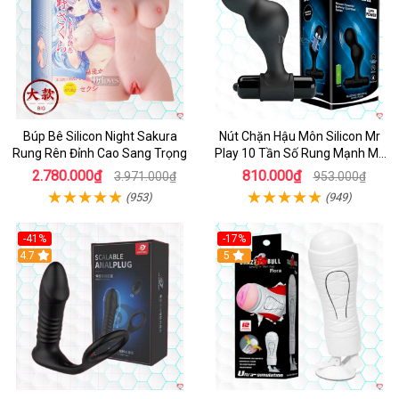
Búp Bê Silicon Night Sakura
Nút Chặn Hậu Môn Silicon Mr
Rung Rên Đỉnh Cao Sang Trọng
Play 10 Tần Số Rung Mạnh Mẽ
Kích Thích
2.780.000₫
810.000₫
3.971.000₫
953.000₫
(953)
(949)
-41%
-17%
Hot
4.7
5