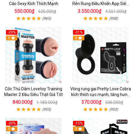
Cáo Sexy Kích Thích Mạnh
Rên Rung Điều Khiển App Siêu
Phê
550.000₫
3.550.000₫
625.000₫
4.551.000₫
(965)
(958)
-29%
-31%
Hot
5
5
Cốc Thủ Dâm Lovetoy Training
Vòng rung gai Pretty Love Cobra
Master 2 Đầu Siêu Thật Giá Tốt
kích thích cực mạnh, tăng hưng
phấn
840.000₫
370.000₫
1.183.000₫
536.000₫
(955)
(953)
-30%
-15%
Hot
5
Hot
5