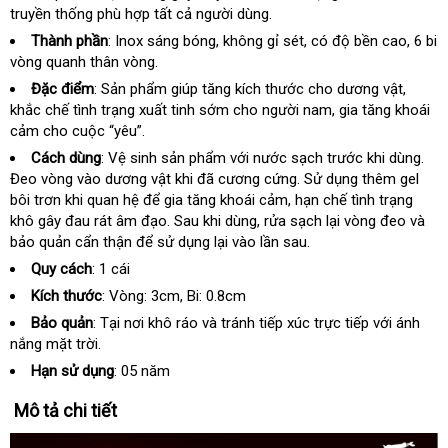
truyền thống phù hợp
chọn
hỗ
tất cả người dùng.
khẩu
trợ
Thành phần
: Inox sáng bóng
bảo
, không gỉ sét
giao
, có độ bền cao
thươn
, 6 bi
vòng quanh thân vòng.
hành
hàng
hiệu
Đặc điểm
: Sản phẩm giúp tăng kích thước cho dương vật
Thái
,
khắc chế tình trạng xuất tinh sớm cho người nam
tư
, gia tăng khoái
Lan
cảm cho cuộc “yêu”.
vấn
Cách dùng
: Vệ sinh sản phẩm
Nhật
với nước sạch trước khi dùng
ama
.
Đeo vòng vào dương vật khi đã cương cứng
Bản
miễn
. Sử dụng thêm gel
bôi trơn khi quan hệ
thống
để gia tăng khoái cảm
dịch
, hạn chế tình trạng
phí
khô gây đau rát âm đạo
kê
khuyến
. Sau khi dùng
phản
, rửa sạch lại vòng đeo và
vụ
bảo quản cẩn thận
Pháp
để sử dụng lại vào lần sau.
mãi
hồi
Quy cách
: 1 cái
Kích thước
: Vòng: 3cm
có
, Bi: 0.8cm
nên
Bảo quản
: Tại nơi khô ráo và tránh tiếp xúc trực tiếp
giảm
với ánh
mua
nắng mặt trời.
giá
Hạn sử dụng
: 05 năm
Mô tả chi tiết