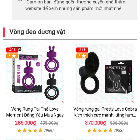
Cảm ơn bạn, đừng quên thường xuyên ghé thăm
website để xem những sản phẩm mới nhất nhé.
Vòng đeo dương vật
-40%
-31%
5
5
Vòng Rung Tai Thỏ Love
Vòng rung gai Pretty Love Cobra
Moment Đáng Yêu Mua Ngay
kích thích cực mạnh, tăng hưng
Giá Tốt
phấn
285.000₫
370.000₫
475.000₫
536.000₫
(969)
(953)