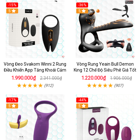
-15%
-36%
Hot
5
Hot
5
Vòng Đeo Svakom Winni 2 Rung
Vòng Rung Yeain Bull Demon
Điều Khiển App Tăng Khoái Cảm
King 12 Chế Độ Siêu Phê Giá Tốt
1.990.000₫
1.220.000₫
2.341.000₫
1.906.000₫
(912)
(907)
-17%
-44%
Hot
5
5