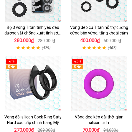
Bộ 3 vòng Titan tình yêu đeo
Vòng đeo cu Titan hỗ trợ cương
dương vật chống xuất tinh sớm
cứng bền vững, tăng khoái cảm
chất liệu silicon y tế
280.000₫
400.000₫
280.000₫
500.000₫
(479)
(467)
-7%
-26%
5
5
Vòng đôi silicon Cock Ring Saty
Vòng đeo kéo dài thời gian
Hard cao cấp chính hãng Mỹ
silicon trơn
270.000₫
70.000₫
289.000₫
94.000₫