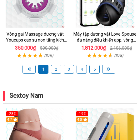
Vòng gai Massage dương vật
Máy tập dương vật Love Spouse
Youcups cao su non tăng kích
đa năng điều khiển app, vòng
thước
đeo siêu tiện
350.000₫
1.812.000₫
500.000₫
2.106.000₫
(379)
(378)
1
2
3
4
5
Sextoy Nam
-28%
-19%
4.7
Hot
4.8