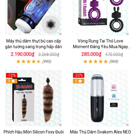
Máy thủ dâm thụt bú cao cấp
Vòng Rung Tai Thỏ Love
gắn tường sang trọng hấp dẫn
Moment Đáng Yêu Mua Ngay
Giá Tốt
2.190.000₫
285.000₫
3.268.000₫
475.000₫
(995)
(969)
-12%
-22%
Hot
5
5
Phích Hậu Môn Silicon Foxy Đuôi
Máy Thủ Dâm Svakom Alex NEO