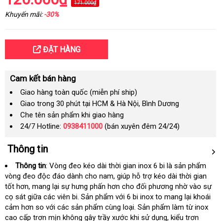
171.000₫
Khuyến mãi:
-30%
ĐẶT HÀNG
Cam kết bán hàng
Giao hàng toàn quốc (miễn phí ship)
Giao trong 30 phút tại HCM & Hà Nội, Bình Dương
Che tên sản phẩm khi giao hàng
24/7 Hotline:
0938411000
(bán xuyên đêm 24/24)
Thông tin
Thông tin
: Vòng đeo kéo dài thời gian inox 6 bi là sản phẩm
vòng đeo độc đáo dành cho nam
nhanh
, giúp hỗ trợ kéo dài thời gian
tốt hơn
vệ
, mang lại sự hưng phấn hơn cho đối phương nhờ vào sự
nhất
cọ sát giữa các viên bi
sinh
kho
. Sản phẩm
chiết
với 6 bi inox to mang lại khoái
cảm hơn so
có
với các sản phẩm cùng loại
hàng
khấu
thế
. Sản phẩm làm từ inox
cao cấp trơn mịn không gây trầy xước khi sử dụng
nên
giới
nhập
, kiểu trơn