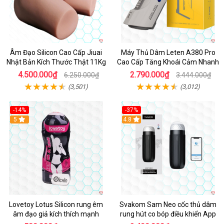
Âm Đạo Silicon Cao Cấp Jiuai
Máy Thủ Dâm Leten A380 Pro
Nhật Bản Kích Thước Thật 11Kg
Cao Cấp Tăng Khoái Cảm Nhanh
4.500.000₫
2.790.000₫
6.250.000₫
3.444.000₫
(3,501)
(3,012)
-14%
-37%
Hot
5
4.8
Lovetoy Lotus Silicon rung êm
Svakom Sam Neo cốc thủ dâm
âm đạo giả kích thích mạnh
rung hút co bóp điều khiển App