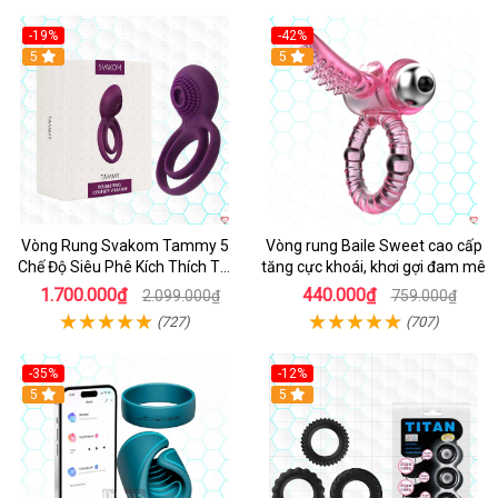
-19%
-42%
5
5
Vòng Rung Svakom Tammy 5
Vòng rung Baile Sweet cao cấp
Chế Độ Siêu Phê Kích Thích Tối
tăng cực khoái, khơi gợi đam mê
Đa
1.700.000₫
440.000₫
2.099.000₫
759.000₫
(727)
(707)
-35%
-12%
Hot
5
5