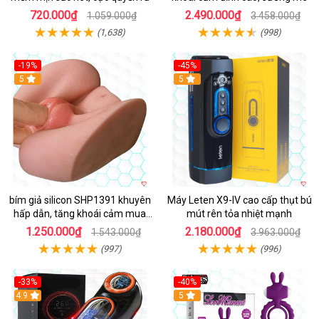
720.000₫
2.490.000₫
1.059.000₫
3.458.000₫
(1,638)
(998)
-19%
-45%
Hot
5
Hot
5
bím giả silicon SHP1391 khuyên
Máy Leten X9-IV cao cấp thụt bú
hấp dẫn, tăng khoái cảm mua
mút rên tỏa nhiệt mạnh
ngay
1.250.000₫
2.180.000₫
1.543.000₫
3.963.000₫
(997)
(996)
-33%
-40%
Hot
4.9
5