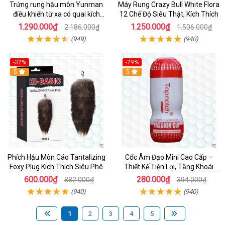
Trứng rung hậu môn Yunman
Máy Rung Crazy Bull White Flora
điều khiển từ xa có quai kích
12 Chế Độ Siêu Thật, Kích Thích
thích
1.290.000₫
1.250.000₫
2.186.000₫
1.506.000₫
(949)
(940)
-32%
-29%
Hot
5
5
Phích Hậu Môn Cáo Tantalizing
Cốc Âm Đạo Mini Cao Cấp –
Foxy Plug Kích Thích Siêu Phê
Thiết Kế Tiện Lợi, Tăng Khoái
Cảm
600.000₫
280.000₫
882.000₫
394.000₫
(940)
(940)
1
2
3
4
5