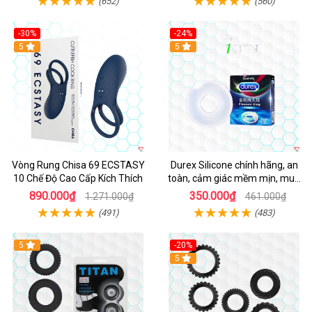
(652)
(560)
-30%
-24%
Hot
5
5
Vòng Rung Chisa 69 ECSTASY
Durex Silicone chính hãng, an
10 Chế Độ Cao Cấp Kích Thích
toàn, cảm giác mềm mịn, mua
ngay
890.000₫
350.000₫
1.271.000₫
461.000₫
(491)
(483)
5
-20%
Hot
5