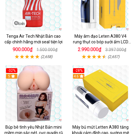
Tenga Air Tech Nhật Bản cao
Máy âm đạo Leten A380 V4
cấp chính hãng mới seal tiện lợi
rung thụt co bóp sưởi ấm LCD
đẹp
900.000₫
2.990.000₫
1.500.000₫
3.397.000₫
(2,658)
(2,657)
-32%
-28%
Hot
5
Hot
4.6
Búp bê tình yêu Nhật Bản mini
Máy bú mút Letten A380 tăng
mềm mịn sắc nét, cực quyến rũ
khoái cảm đỉnh cao, sướng mê