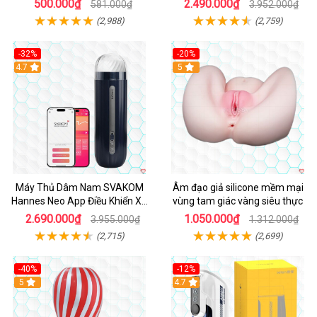
500.000₫
2.490.000₫
581.000₫
3.952.000₫
(2,988)
(2,759)
-32%
-20%
Hot
4.7
Hot
5
Máy Thủ Dâm Nam SVAKOM
Âm đạo giả silicone mềm mại
Hannes Neo App Điều Khiển Xa
vùng tam giác vàng siêu thực
Cao Cấp
2.690.000₫
1.050.000₫
3.955.000₫
1.312.000₫
(2,715)
(2,699)
-40%
-12%
Hot
5
Hot
4.7