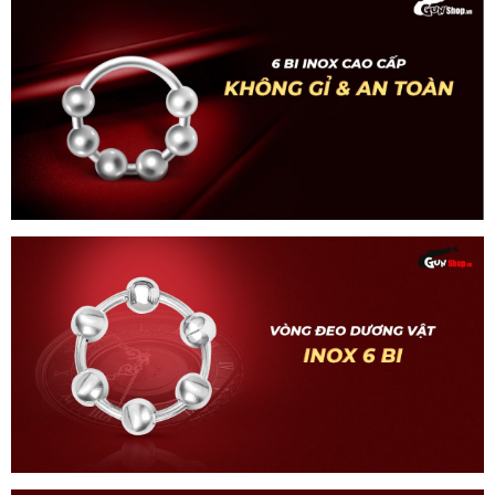
Vòng
đeo
kéo
dài
thời
gian
inox
6
bi
-