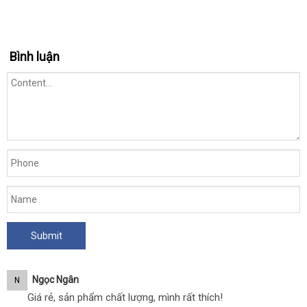
1
Vòng
cái
đeo
kéo
Bình luận
dài
thời
gian
inox
6
bi
-
1
cái
Ngọc Ngân
N
Giá rẻ, sản phẩm chất lượng, mình rất thích!