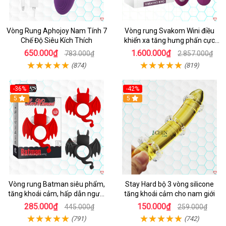
Vòng Rung Aphojoy Nam Tính 7
Vòng rung Svakom Wini điều
Chế Độ Siêu Kích Thích
khiển xa tăng hưng phấn cực
đỉnh
650.000₫
1.600.000₫
783.000₫
2.857.000₫
(874)
(819)
-36%
-42%
5
5
Vòng rung Batman siêu phẩm,
Stay Hard bộ 3 vòng silicone
tăng khoái cảm, hấp dẫn người
tăng khoái cảm cho nam giới
dùng
285.000₫
150.000₫
445.000₫
259.000₫
(791)
(742)