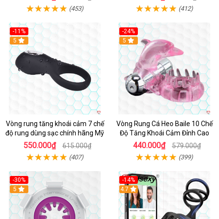
(453)
(412)
-11%
-24%
5
5
Vòng rung tăng khoái cảm 7 chế
Vòng Rung Cá Heo Baile 10 Chế
độ rung dùng sạc chính hãng Mỹ
Độ Tăng Khoái Cảm Đỉnh Cao
550.000₫
440.000₫
615.000₫
579.000₫
(407)
(399)
-30%
-14%
5
4.7