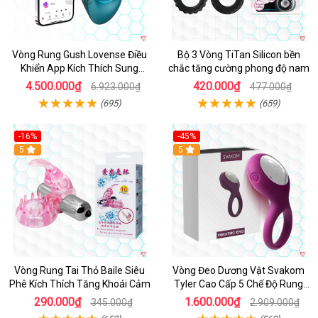
Vòng Rung Gush Lovense Điều
Bộ 3 Vòng TiTan Silicon bền
Khiển App Kích Thích Sung
chắc tăng cường phong độ nam
Sướng
4.500.000₫
420.000₫
6.923.000₫
477.000₫
(695)
(659)
-16%
-45%
Hot
5
5
Vòng Rung Tai Thỏ Baile Siêu
Vòng Đeo Dương Vật Svakom
Phê Kích Thích Tăng Khoái Cảm
Tyler Cao Cấp 5 Chế Độ Rung
Mạnh Mẽ Kích Thích Điểm G
290.000₫
1.600.000₫
345.000₫
2.909.000₫