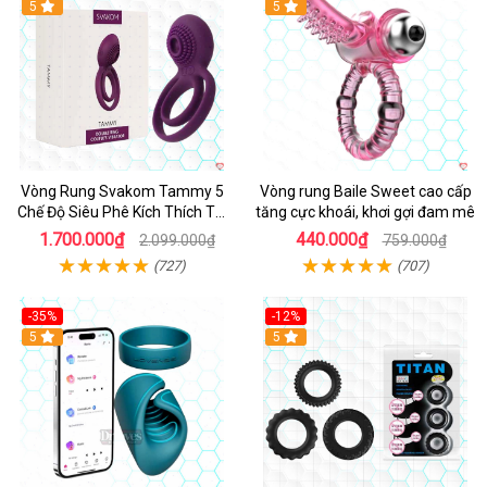
5
5
Vòng Rung Svakom Tammy 5
Vòng rung Baile Sweet cao cấp
Chế Độ Siêu Phê Kích Thích Tối
tăng cực khoái, khơi gợi đam mê
Đa
1.700.000₫
440.000₫
2.099.000₫
759.000₫
(727)
(707)
-35%
-12%
Hot
5
5