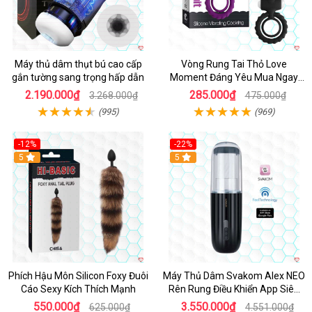
Máy thủ dâm thụt bú cao cấp
Vòng Rung Tai Thỏ Love
gắn tường sang trọng hấp dẫn
Moment Đáng Yêu Mua Ngay
Giá Tốt
2.190.000₫
285.000₫
3.268.000₫
475.000₫
(995)
(969)
-12%
-22%
Hot
5
5
Phích Hậu Môn Silicon Foxy Đuôi
Máy Thủ Dâm Svakom Alex NEO
Cáo Sexy Kích Thích Mạnh
Rên Rung Điều Khiển App Siêu
Phê
550.000₫
3.550.000₫
625.000₫
4.551.000₫