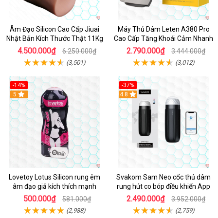
Âm Đạo Silicon Cao Cấp Jiuai
Máy Thủ Dâm Leten A380 Pro
Nhật Bản Kích Thước Thật 11Kg
Cao Cấp Tăng Khoái Cảm Nhanh
4.500.000₫
2.790.000₫
6.250.000₫
3.444.000₫
(3,501)
(3,012)
-14%
-37%
Hot
5
4.8
Lovetoy Lotus Silicon rung êm
Svakom Sam Neo cốc thủ dâm
âm đạo giả kích thích mạnh
rung hút co bóp điều khiển App
500.000₫
2.490.000₫
581.000₫
3.952.000₫
(2,988)
(2,759)