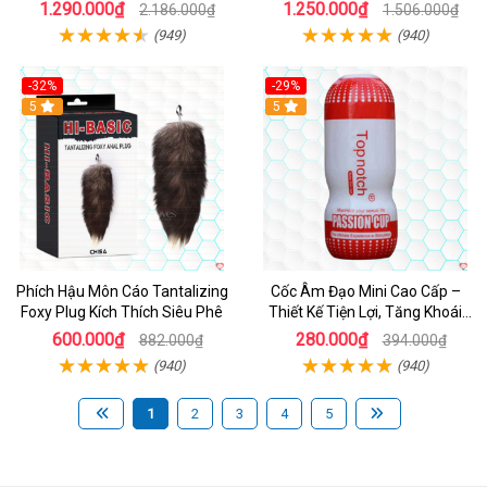
thích
1.290.000₫
1.250.000₫
2.186.000₫
1.506.000₫
(949)
(940)
-32%
-29%
Hot
5
5
Phích Hậu Môn Cáo Tantalizing
Cốc Âm Đạo Mini Cao Cấp –
Foxy Plug Kích Thích Siêu Phê
Thiết Kế Tiện Lợi, Tăng Khoái
Cảm
600.000₫
280.000₫
882.000₫
394.000₫
(940)
(940)
1
2
3
4
5