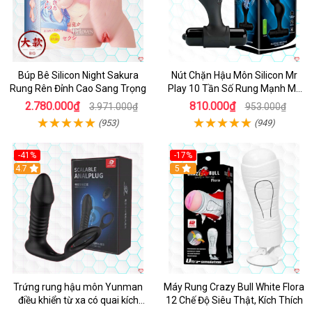
Búp Bê Silicon Night Sakura
Nút Chặn Hậu Môn Silicon Mr
Rung Rên Đỉnh Cao Sang Trọng
Play 10 Tần Số Rung Mạnh Mẽ
Kích Thích
2.780.000₫
810.000₫
3.971.000₫
953.000₫
(953)
(949)
-41%
-17%
Hot
4.7
5
Trứng rung hậu môn Yunman
Máy Rung Crazy Bull White Flora
điều khiển từ xa có quai kích
12 Chế Độ Siêu Thật, Kích Thích