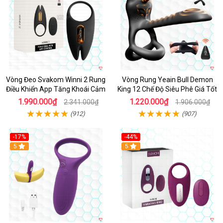
Vòng Đeo Svakom Winni 2 Rung
Vòng Rung Yeain Bull Demon
Điều Khiển App Tăng Khoái Cảm
King 12 Chế Độ Siêu Phê Giá Tốt
1.990.000₫
1.220.000₫
2.341.000₫
1.906.000₫
(912)
(907)
-17%
-44%
Hot
5
5