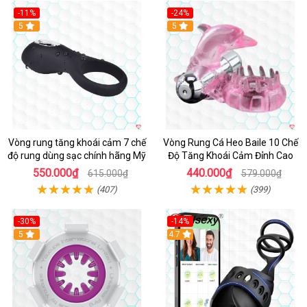
-11%
-24%
5
5
Vòng rung tăng khoái cảm 7 chế
Vòng Rung Cá Heo Baile 10 Chế
độ rung dùng sạc chính hãng Mỹ
Độ Tăng Khoái Cảm Đỉnh Cao
550.000₫
440.000₫
615.000₫
579.000₫
(407)
(399)
-30%
-14%
5
4.7