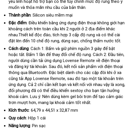
hợp
yêu linh hoạt hỗ trợ bạn
bán
đổi
có thể tùy chỉnh mức độ rung theo ý
khấu
muốn
khuyến
và thỏa mãn nhu cầu
lẻ
trả
đã
của bản thân.
mãi
qua
Thành phần
: Silicon siêu mềm mại
sử
Đặc điểm
: Điều khiển bằng ứng dụng điện thoại không giới hạn
dụng
khoảng cách trên toàn cầu khi 2 người ở 2 địa điểm khác
nhau.Thiết kế độc đáo
xách
, tích hợp 3 cấp độ rung
xuất
và
địa
có thể cài
đặt
giá
lên đến 10 chế độ rung
tay
ăn
, dùng sạc
Đài
, chống thấm nước tốt.
khẩu
chỉ
rẻ
trộm
Loan
Cách dùng
: Cách 1: Bấm
chiết
và giữ phím nguồn 3 giây
đắt
để bật
giá
hoặc tắt
giá
. Bấm 1 lần
cung
để thay đổi chế độ rung
khấu
qua
. Cách 2: Đầu tiên
nhất
rẻ
da
,
người dùng cần tải ứng dụng Lovense Remote về điện thoại
rẻ
cấp
app
mới
sá
và đăng ký tài khoản
cao
. Sau đó
Lazada
, kết nối sản phẩm
chất
với điện thoại
nhấ
thông qua Bluetooth
cấp
lấy
.
hướng
Đặc biệt dành cho
rẻ
các cặp đôi khi ở xa
lượng
the
cũng tải App Lovense Remote
hàng
dẫn
khuyến
,
phụ
sau đó tạo một tài khoản trên
nhất
yêu
ứng dụng
nhanh
. Cả 2 chỉ cần kết bạn
mãi
kiện
bền
và kết nối
shopee
với nhau vậy là xong
cầ
d
,
đối phương
nhất
showroom
đã
vệ
có thể điều khiển sextoy cho bạn tận hưởng
v
khoái cảm
đẹp
. Lưu ý: Nên dùng kèm gel bôi trơn
sinh
gần
để tạo cảm giác
trơn mượt hơn
hàng
, mang lại khoái cảm tốt nhất.
nhất
nhái
Kích thước
: 64,79 x 44,51 x 32,87 mm
Quy cách
: Hộp 1 cái
Năng lượng
: Pin sạc