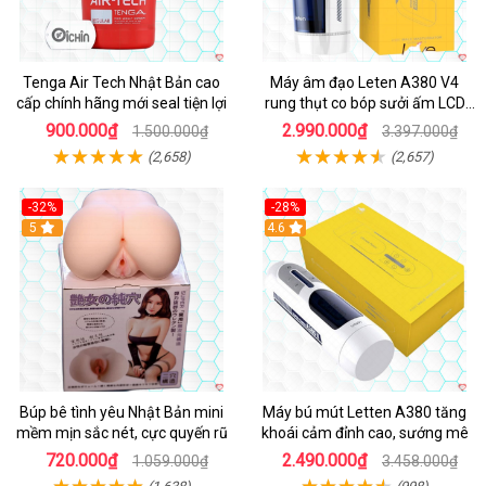
Tenga Air Tech Nhật Bản cao
Máy âm đạo Leten A380 V4
cấp chính hãng mới seal tiện lợi
rung thụt co bóp sưởi ấm LCD
đẹp
900.000₫
2.990.000₫
1.500.000₫
3.397.000₫
(2,658)
(2,657)
-32%
-28%
Hot
5
Hot
4.6
Búp bê tình yêu Nhật Bản mini
Máy bú mút Letten A380 tăng
mềm mịn sắc nét, cực quyến rũ
khoái cảm đỉnh cao, sướng mê
720.000₫
2.490.000₫
1.059.000₫
3.458.000₫