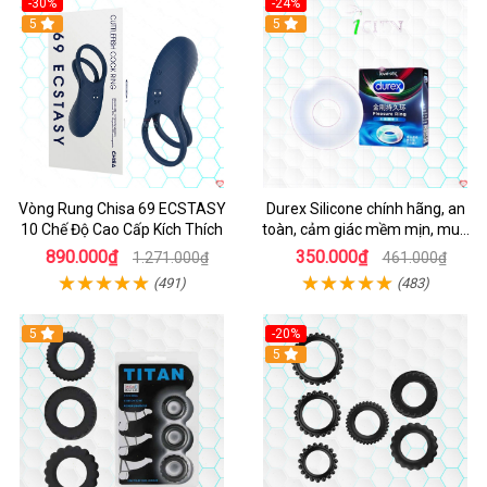
-30%
-24%
Hot
5
5
Vòng Rung Chisa 69 ECSTASY
Durex Silicone chính hãng, an
10 Chế Độ Cao Cấp Kích Thích
toàn, cảm giác mềm mịn, mua
ngay
890.000₫
350.000₫
1.271.000₫
461.000₫
(491)
(483)
5
-20%
Hot
5