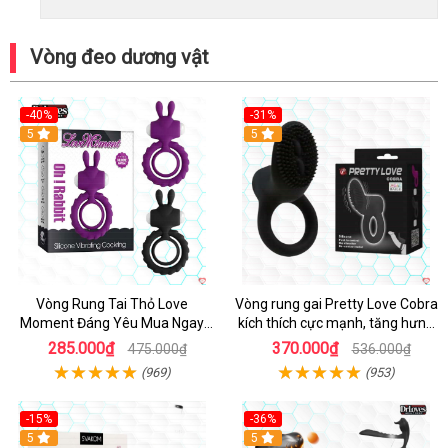
Vòng đeo dương vật
-40%
-31%
5
5
Vòng Rung Tai Thỏ Love
Vòng rung gai Pretty Love Cobra
Moment Đáng Yêu Mua Ngay
kích thích cực mạnh, tăng hưng
Giá Tốt
phấn
285.000₫
370.000₫
475.000₫
536.000₫
(969)
(953)
-15%
-36%
Hot
5
Hot
5