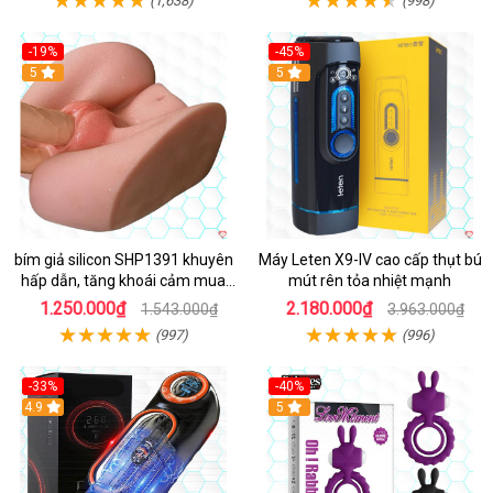
(1,638)
(998)
-19%
-45%
Hot
5
Hot
5
bím giả silicon SHP1391 khuyên
Máy Leten X9-IV cao cấp thụt bú
hấp dẫn, tăng khoái cảm mua
mút rên tỏa nhiệt mạnh
ngay
1.250.000₫
2.180.000₫
1.543.000₫
3.963.000₫
(997)
(996)
-33%
-40%
Hot
4.9
5