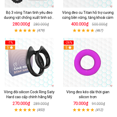
Bộ 3 vòng Titan tình yêu đeo
Vòng đeo cu Titan hỗ trợ cương
dương vật chống xuất tinh sớm
cứng bền vững, tăng khoái cảm
chất liệu silicon y tế
280.000₫
400.000₫
280.000₫
500.000₫
(479)
(467)
-7%
-26%
5
5
Vòng đôi silicon Cock Ring Saty
Vòng đeo kéo dài thời gian
Hard cao cấp chính hãng Mỹ
silicon trơn
270.000₫
70.000₫
289.000₫
94.000₫
(453)
(412)