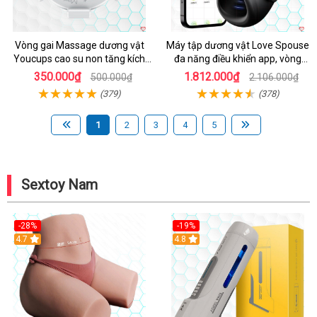
Vòng gai Massage dương vật
Máy tập dương vật Love Spouse
Youcups cao su non tăng kích
đa năng điều khiển app, vòng
thước
đeo siêu tiện
350.000₫
1.812.000₫
500.000₫
2.106.000₫
(379)
(378)
1
2
3
4
5
Sextoy Nam
-28%
-19%
4.7
Hot
4.8