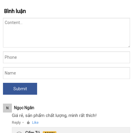
đeo
qua
dương
Bình luận
app
vật
Lovense
Diamo
10
chế
độ
rung
điều
khiển
qua
app
Ngọc Ngân
N
Giá rẻ, sản phẩm chất lượng, mình rất thích!
Reply
Like
●