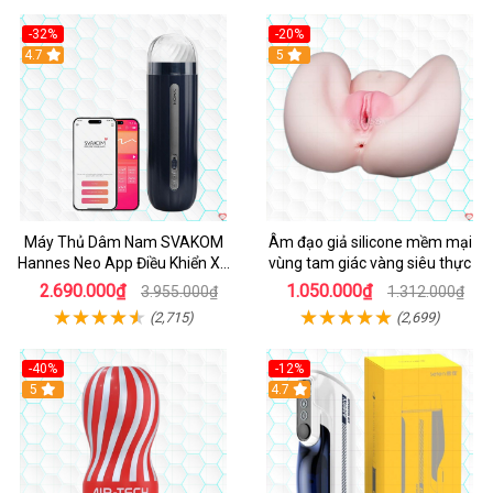
-32%
-20%
Hot
4.7
Hot
5
Máy Thủ Dâm Nam SVAKOM
Âm đạo giả silicone mềm mại
Hannes Neo App Điều Khiển Xa
vùng tam giác vàng siêu thực
Cao Cấp
2.690.000₫
1.050.000₫
3.955.000₫
1.312.000₫
(2,715)
(2,699)
-40%
-12%
Hot
5
Hot
4.7