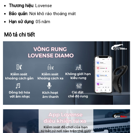
Thương hiệu
: Lovense
Bảo quản
: Nơi khô ráo thoáng mát
Hạn sử dụng
: 05 năm
Mô tả chi tiết
Vòng
đeo
dương