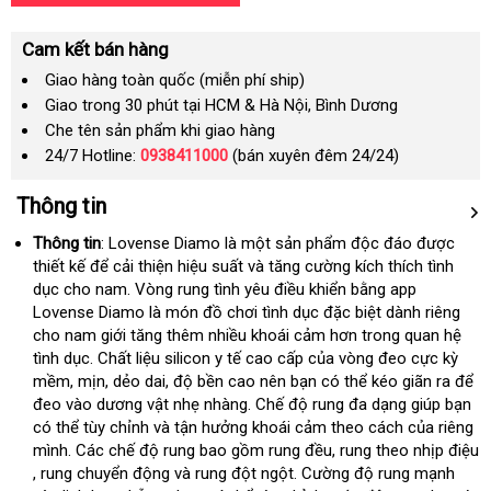
Cam kết bán hàng
Giao hàng toàn quốc (miễn phí ship)
Giao trong 30 phút tại HCM & Hà Nội, Bình Dương
Che tên sản phẩm khi giao hàng
24/7 Hotline:
0938411000
(bán xuyên đêm 24/24)
Thông tin
Thông tin
: Lovense Diamo là một sản phẩm độc đáo
chất
được
thiết kế
xuất
để cải thiện hiệu suất
showroom
và tăng cường kích thích tình
lượng
dục cho nam
xứ
theo
. Vòng rung tình yêu điều khiển bằng app
Lovense Diamo là món đồ chơi tình dục
yêu
tổng
đặc biệt dành
tiki
riêng
cho nam giới tăng thêm nhiều khoái cảm hơn trong quan hệ
cầu
hợp
tình dục
so
. Chất liệu silicon y tế cao cấp
Lazada
của vòng đeo cực kỳ
mềm
ở
, mịn
sánh
giảm
, dẻo dai
tổng
, độ bền cao nên bạn
mua
có thể kéo giãn ra
qua
để
đeo vào dương vật nhẹ nhàng
đâu
giá
hợp
ăn
. Chế độ rung đa dạng giúp bạn
sắm
app
gi
có thể tùy chỉnh
uy
chính
và tận hưởng khoái cảm theo cách
trộm
dịch
của
phụ
riêng
h
mình
địa
. Các chế độ rung
tín
hãng
giao
bao gồm rung đều
Hàn
, rung theo nhịp điệu
vụ
kiện
tổng
, rung chuyển động
chỉ
giá
và rung đột ngột
hàng
chiết
. Cường độ rung mạnh
Quốc