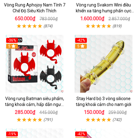
Vòng Rung Aphojoy Nam Tính 7
Vòng rung Svakom Wini điều
Chế Độ Siêu Kích Thích
khiển xa tăng hưng phấn cực
đỉnh
650.000₫
1.600.000₫
783.000₫
2.857.000₫
(874)
(819)
-36%
-42%
5
5
Vòng rung Batman siêu phẩm,
Stay Hard bộ 3 vòng silicone
tăng khoái cảm, hấp dẫn người
tăng khoái cảm cho nam giới
dùng
285.000₫
150.000₫
445.000₫
259.000₫
(791)
(742)
-19%
-42%