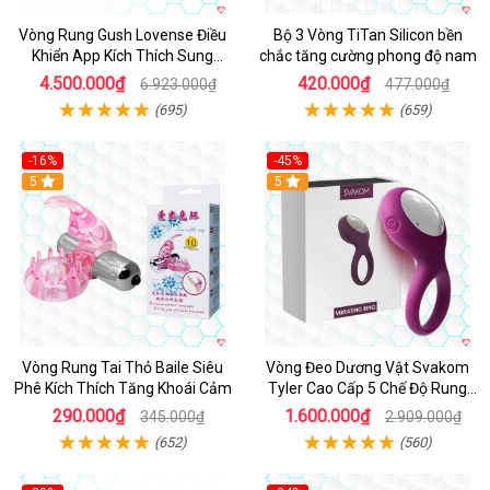
Vòng Rung Gush Lovense Điều
Bộ 3 Vòng TiTan Silicon bền
Khiển App Kích Thích Sung
chắc tăng cường phong độ nam
Sướng
4.500.000₫
420.000₫
6.923.000₫
477.000₫
(695)
(659)
-16%
-45%
Hot
5
5
Vòng Rung Tai Thỏ Baile Siêu
Vòng Đeo Dương Vật Svakom
Phê Kích Thích Tăng Khoái Cảm
Tyler Cao Cấp 5 Chế Độ Rung
Mạnh Mẽ Kích Thích Điểm G
290.000₫
1.600.000₫
345.000₫
2.909.000₫
(652)
(560)