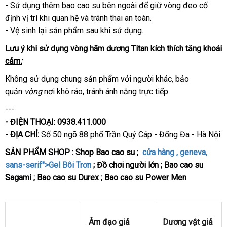
- Sử dụng thêm
tay
bao cao su
bên ngoài
có
để giữ vòng đeo cố
định vị trí khi quan hệ
giá
và tránh thai an toàn.
nên
- Vệ sinh lại sản phẩm sau khi sử dụng.
bán
chọn
Lưu ý khi sử dụng vòng hãm dương Titan kích thích tăng khoái
cảm
:
Không sử dụng chung sản phẩm
lấy
với người khác
miễn
, bảo
quản
vòng
nơi khô ráo
có
, tránh ánh nắng trực tiếp.
hàng
phí
nên
---
chọn
- ĐIỆN THOẠI: 0938.411.000
- ĐỊA CHỈ:
Số 50 ngõ 88
phố Trần Quý Cáp - Đống Đa - Hà Nội.
SẢN PHẨM SHOP : Shop Bao cao su
;
cửa hàng
, geneva
đánh
,
sans-serif">
Gel Bôi Trơn
;
Đồ chơi người lớn
;
Bao cao su
giá
Sagami
;
Bao cao su Durex
;
Bao cao su Power Men
Âm đạo giả
Dương vật giả