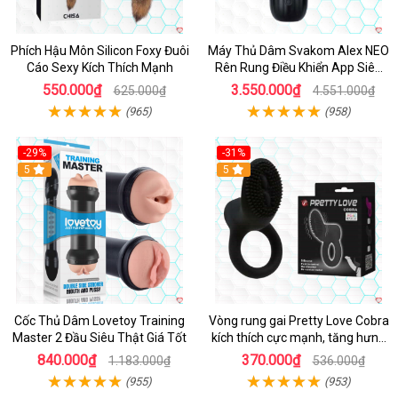
Phích Hậu Môn Silicon Foxy Đuôi
Máy Thủ Dâm Svakom Alex NEO
Cáo Sexy Kích Thích Mạnh
Rên Rung Điều Khiển App Siêu
Phê
550.000₫
3.550.000₫
625.000₫
4.551.000₫
(965)
(958)
-29%
-31%
Hot
5
5
Cốc Thủ Dâm Lovetoy Training
Vòng rung gai Pretty Love Cobra
Master 2 Đầu Siêu Thật Giá Tốt
kích thích cực mạnh, tăng hưng
phấn
840.000₫
370.000₫
1.183.000₫
536.000₫
(955)
(953)