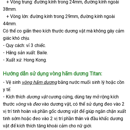
+ Vòng trung: đường kính trong 24mm
cũ
, đường kính ngoài
38mm.
+ Vòng lớn: đường kính trong 29mm
chính
, đường kính ngoài
44mm.
hãng
Có thể co giãn theo kích thước dương vật
phụ
mà không gây cảm
giác khó chịu.
kiện
- Quy cách: vỉ 3 chiếc.
- Hãng sản xuất: Baile.
- Xuất xứ: Hong Kong.
Hướng dẫn sử dụng vòng hãm dương Titan:
- Vệ sinh
vòng hãm dương
bằng nước muối sinh lý
có
hoặc cồn
y tế.
nên
- Kích thích
dương vật
cương cứng
nhập
, dùng tay mở rộng kích
mua
thước
vòng
và
đeo
vào dương vật
chất
,
khẩu
quà
có thể sử dụng đeo vào 2
vị trí tinh hoàn
bảo
và phần gốc dương vật
lượng
tặng
phản
để giúp ngăn chặn xuất
tinh sớm
online
hoặc đeo vào 2 vị trí phần thân
hành
hồi
sản
và đầu khấc dương
vật
xách
để kích thích tăng khoái cảm cho nữ giới.
xuất