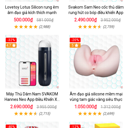
Lovetoy Lotus Silicon rung êm
Svakom Sam Neo cốc thủ dâm
âm đạo giả kích thích mạnh
rung hút co bóp điều khiển App
500.000₫
2.490.000₫
581.000₫
3.952.000₫
(2,988)
(2,759)
-32%
-20%
Hot
4.7
Hot
5
Máy Thủ Dâm Nam SVAKOM
Âm đạo giả silicone mềm mại
Hannes Neo App Điều Khiển Xa
vùng tam giác vàng siêu thực
Cao Cấp
2.690.000₫
1.050.000₫
3.955.000₫
1.312.000₫
(2,715)
(2,699)
-40%
-12%