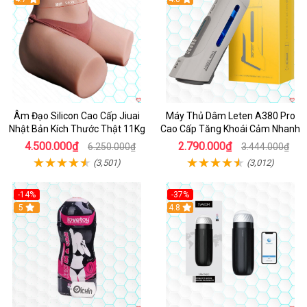
Âm Đạo Silicon Cao Cấp Jiuai
Máy Thủ Dâm Leten A380 Pro
Nhật Bản Kích Thước Thật 11Kg
Cao Cấp Tăng Khoái Cảm Nhanh
4.500.000₫
2.790.000₫
6.250.000₫
3.444.000₫
(3,501)
(3,012)
-14%
-37%
Hot
5
4.8