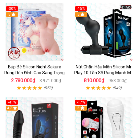
-30%
-15%
Hot
5
Hot
5
Búp Bê Silicon Night Sakura
Nút Chặn Hậu Môn Silicon Mr
Rung Rên Đỉnh Cao Sang Trọng
Play 10 Tần Số Rung Mạnh Mẽ
Kích Thích
2.780.000₫
810.000₫
3.971.000₫
953.000₫
(953)
(949)
-41%
-17%
Hot
4.7
5