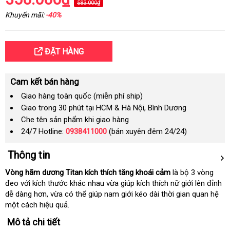
583.000₫
Khuyến mãi:
-40%
ĐẶT HÀNG
Cam kết bán hàng
Giao hàng toàn quốc (miễn phí ship)
Giao trong 30 phút tại HCM & Hà Nội, Bình Dương
Che tên sản phẩm khi giao hàng
24/7 Hotline:
0938411000
(bán xuyên đêm 24/24)
Thông tin
Vòng hãm dương Titan kích thích tăng khoái cảm
là bộ 3 vòng
đeo
siêu
với kích thước khác nhau vừa giúp kích thích nữ giới lên đỉnh
dễ dàng hơn
thị
phân
, vừa có thể giúp nam giới kéo dài thời gian quan hệ
một cách hiệu quả.
phối
Mô tả chi tiết