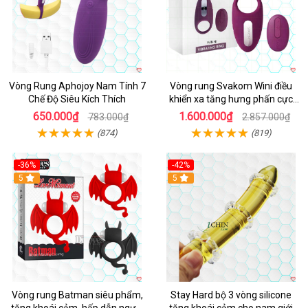
Vòng Rung Aphojoy Nam Tính 7
Vòng rung Svakom Wini điều
Chế Độ Siêu Kích Thích
khiển xa tăng hưng phấn cực
đỉnh
650.000₫
1.600.000₫
783.000₫
2.857.000₫
(874)
(819)
-36%
-42%
5
5
Vòng rung Batman siêu phẩm,
Stay Hard bộ 3 vòng silicone
tăng khoái cảm, hấp dẫn người
tăng khoái cảm cho nam giới