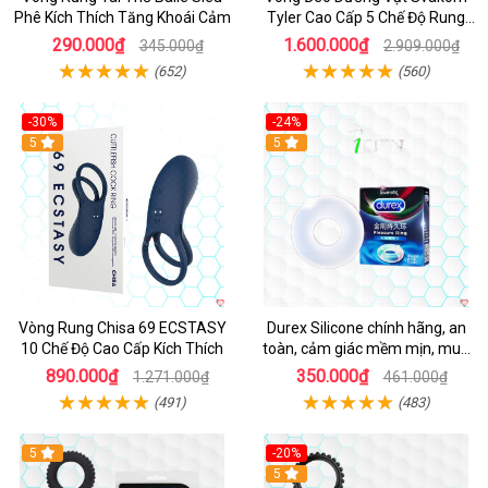
Phê Kích Thích Tăng Khoái Cảm
Tyler Cao Cấp 5 Chế Độ Rung
Mạnh Mẽ Kích Thích Điểm G
290.000₫
1.600.000₫
345.000₫
2.909.000₫
(652)
(560)
-30%
-24%
Hot
5
5
Vòng Rung Chisa 69 ECSTASY
Durex Silicone chính hãng, an
10 Chế Độ Cao Cấp Kích Thích
toàn, cảm giác mềm mịn, mua
ngay
890.000₫
350.000₫
1.271.000₫
461.000₫
(491)
(483)
5
-20%
Hot
5