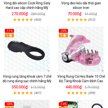
Vòng đôi silicon Cock Ring Saty
Vòng đeo kéo dài thời gian
Hard cao cấp chính hãng Mỹ
silicon trơn
270.000₫
70.000₫
289.000₫
94.000₫
(453)
(412)
-11%
-24%
5
5
Vòng rung tăng khoái cảm 7 chế
Vòng Rung Cá Heo Baile 10 Chế
độ rung dùng sạc chính hãng Mỹ
Độ Tăng Khoái Cảm Đỉnh Cao
550.000₫
440.000₫
615.000₫
579.000₫
(407)
(399)
-30%
-14%