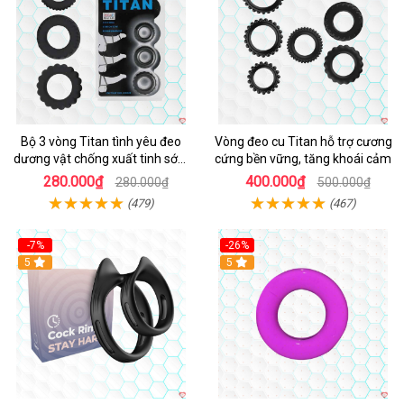
Bộ 3 vòng Titan tình yêu đeo
Vòng đeo cu Titan hỗ trợ cương
dương vật chống xuất tinh sớm
cứng bền vững, tăng khoái cảm
chất liệu silicon y tế
280.000₫
400.000₫
280.000₫
500.000₫
(479)
(467)
-7%
-26%
5
5