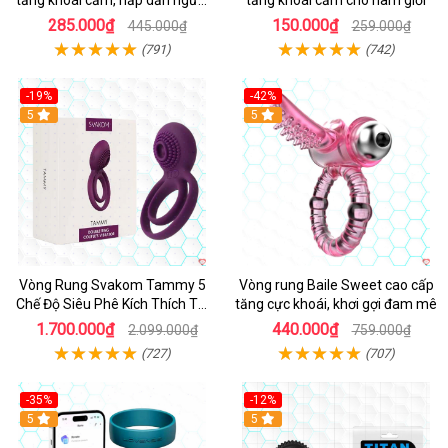
dùng
285.000₫
150.000₫
445.000₫
259.000₫
(791)
(742)
-19%
-42%
5
5
Vòng Rung Svakom Tammy 5
Vòng rung Baile Sweet cao cấp
Chế Độ Siêu Phê Kích Thích Tối
tăng cực khoái, khơi gợi đam mê
Đa
1.700.000₫
440.000₫
2.099.000₫
759.000₫
(727)
(707)
-35%
-12%
Hot
5
5