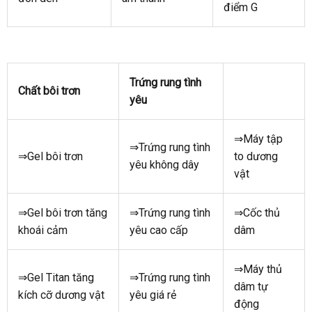
điểm G
Trứng rung tình
Chất bôi trơn
yêu
⇒
Máy tập
⇒Trứng rung tình
⇒Gel bôi trơn
to dương
yêu không dây
vật
⇒Gel bôi trơn tăng
⇒Trứng rung tình
⇒Cốc thủ
khoái cảm
yêu cao cấp
dâm
⇒Máy thủ
⇒Gel Titan tăng
⇒Trứng rung tình
dâm tự
kích cỡ dương vật
yêu giá rẻ
động