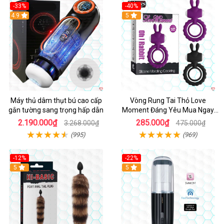
-33%
-40%
Hot
4.9
5
Máy thủ dâm thụt bú cao cấp
Vòng Rung Tai Thỏ Love
gắn tường sang trọng hấp dẫn
Moment Đáng Yêu Mua Ngay
Giá Tốt
2.190.000₫
285.000₫
3.268.000₫
475.000₫
(995)
(969)
-12%
-22%
Hot
5
5