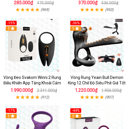
Giá Tốt
phấn
285.000₫
370.000₫
475.000₫
536.000₫
(969)
(953)
-15%
-36%
Hot
5
Hot
5
Vòng Đeo Svakom Winni 2 Rung
Vòng Rung Yeain Bull Demon
Điều Khiển App Tăng Khoái Cảm
King 12 Chế Độ Siêu Phê Giá Tốt
1.990.000₫
1.220.000₫
2.341.000₫
1.906.000₫
(912)
(907)
-17%
-44%
Hot
5
5