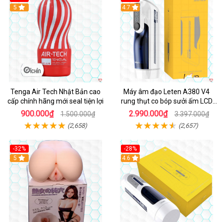
Hot
5
Hot
4.7
Tenga Air Tech Nhật Bản cao
Máy âm đạo Leten A380 V4
cấp chính hãng mới seal tiện lợi
rung thụt co bóp sưởi ấm LCD
đẹp
900.000₫
2.990.000₫
1.500.000₫
3.397.000₫
(2,658)
(2,657)
-32%
-28%
Hot
5
Hot
4.6