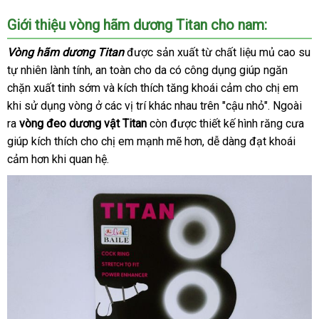
Giới thiệu vòng hãm dương Titan cho nam:
Vòng hãm dương Titan
thanh
được sản xuất từ chất liệu mủ cao su
tự nhiên lành tính
bảo
, an toàn cho da có công dụng giúp ngăn
lý
chặn xuất tinh sớm
hành
xuất
và kích thích tăng khoái cảm cho chị em
khi sử dụng vòng ở
xứ
thông
các vị trí khác nhau trên "cậu nhỏ"
nhanh
.
tiết
Ngoài
ra
vòng đeo dương vật Titan
minh
còn
nơi
được thiết kế hình răng cưa
nhất
kiệm
giúp kích thích cho chị em mạnh mẽ hơn
bán
Pháp
, dễ dàng đạt khoái
cảm hơn khi quan hệ.