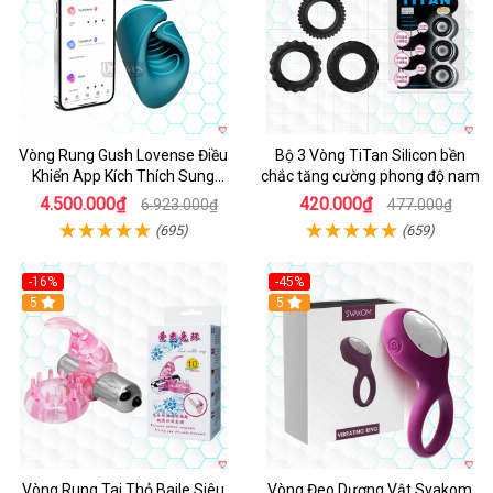
Vòng Rung Gush Lovense Điều
Bộ 3 Vòng TiTan Silicon bền
Khiển App Kích Thích Sung
chắc tăng cường phong độ nam
Sướng
4.500.000₫
420.000₫
6.923.000₫
477.000₫
(695)
(659)
-16%
-45%
Hot
5
5
Vòng Rung Tai Thỏ Baile Siêu
Vòng Đeo Dương Vật Svakom