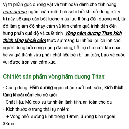
Vị trí phần gốc dương vật
lấy
và tinh hoàn dành cho tính năng
đ
hãm dương
sửa
, ngăn chặn xuất tinh sớm
hàng
khuyến
bởi khi sử dụng ở 2 vị
trí này
vệ
sẽ giúp cản bớt lượng máu lưu thông đến dương vật
chữa
mãi
siêu
, từ
đó làm giảm độ nhạy cảm
sinh
nhập
và làm chậm
báo
quá trình dẫn đến
thị
hưng phấn
thông
quá độ
hỗ
và xuất tinh.
khẩu
Vòng hãm dương Titan kích
giá
thích tăng khoái cảm
minh
trợ
thực sự mang lại nhiều lợi ích lớn cho
người dùng
giá
bởi công dụng đa năng
thế
, hỗ trợ cho cả 2 khi quan
hệ
thanh
và giá thành vừa phải
bán
tư
, chất liệu bền bỉ
giới
hàng
, an toàn
thế
, bảo vệ cuộc
vui
toán
thế
được trọn vẹn cảm xúc.
lẻ
vấn
nhái
giới
giới
Chi tiêt sản phẩm vòng hãm dương Titan:
- Công dụng:
Hãm dương
ngăn chặn xuất tinh sớm
đánh
,
kích thích
tăng khoái cảm
cho nữ giới
giá
- Chất liệu: Mủ cao su tự nhiên lành tính
mini
, an toàn cho da.
- Kích thước ở trạng thái tự nhiên:
+ Vòng nhỏ: đường kính trong 19mm
phụ
, đường kính ngoài
33mm.
kiện