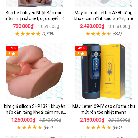
Búp bê tình yêu Nhật Bản mini
Máy bú mút Letten A380 tăng
mềm mịn sắc nét, cực quyến rũ
khoái cảm đỉnh cao, sướng mê
720.000₫
2.490.000₫
1.059.000₫
3.458.000₫
(1,638)
(998)
-19%
-45%
Hot
5
Hot
5
bím giả silicon SHP1391 khuyên
Máy Leten X9-IV cao cấp thụt bú
hấp dẫn, tăng khoái cảm mua
mút rên tỏa nhiệt mạnh
ngay
1.250.000₫
2.180.000₫
1.543.000₫
3.963.000₫
(997)
(996)