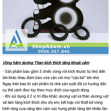
Vòng hãm dương Titan kích thích tăng khoái cảm
Vòng
hãm
- Sản phẩm
nhập
bao gồm 3 chiếc vòng
tốt
với kích thước từ nhỏ đến
dương
lớn khác nhau đảm bảo vừa vặn
khẩu
sửa
với
nhất
quà
mọi "cậu bé" lớn nhỏ
bảng
.
Titan
Ngay trên bao bì sản phẩm từ nhà sản xuất
chữa
tặng
ở
đã có hướng dẫn
giá
kích
cụ thể cách đeo tùy theo mục đích
sửa
của người dùng.
đâu
thích
-
miễn
Khi sử dụng ở 2 vị trí đầu khấc
tăng
dương vật
chữa
uy
bình
và thân
dương vật
khoái
sản
sẽ làm tăng kích thích cho chị em
phí
miễn
, kết hợp
thanh
với thiết kế vòng
tín
luận
cảm
xuất
hình răng cưa càng làm cảm xúc hưng phấn tăng lên nhiều lần
phí
toán
lừ
.