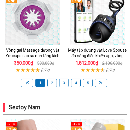
5
4.7
Vòng gai Massage dương vật
Máy tập dương vật Love Spouse
Youcups cao su non tăng kích
đa năng điều khiển app, vòng
thước
đeo siêu tiện
350.000₫
1.812.000₫
500.000₫
2.106.000₫
(379)
(378)
1
2
3
4
5
Sextoy Nam
-28%
-19%
4.7
Hot
4.8