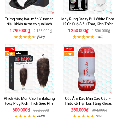
Trứng rung hậu môn Yunman
Máy Rung Crazy Bull White Flora
điều khiển từ xa có quai kích
12 Chế Độ Siêu Thật, Kích Thích
thích
1.290.000₫
1.250.000₫
2.186.000₫
1.506.000₫
(949)
(940)
-32%
-29%
Hot
5
5
Phích Hậu Môn Cáo Tantalizing
Cốc Âm Đạo Mini Cao Cấp –
Foxy Plug Kích Thích Siêu Phê
Thiết Kế Tiện Lợi, Tăng Khoái
Cảm
600.000₫
280.000₫
882.000₫
394.000₫
(940)
(940)