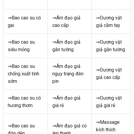
⇒Bao cao su có
⇒Âm đạo giả
⇒Dương vật
gai
cao cấp
giả cầm tay
⇒Bao cao su
⇒Âm đạo giả
⇒Dương vật
siêu mỏng
gắn tường
giả gắn tường
⇒Bao cao su
⇒Âm đạo giả
⇒Dương vật
chống xuất tinh
ngụy trang đèn
giả cao cấp
sớm
pin
⇒Bao cao su có
⇒Âm đạo giả
⇒Dương vật
hương thơm
giá rẻ
giả giá rẻ
⇒Massage
⇒Bao cao su
⇒Âm đạo giả có
kích thích
đôn dên
âm thanh