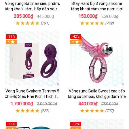
Vòng rung Batman siêu phẩm,
Stay Hard bộ 3 vòng silicone
tăng khoái cảm, hấp dẫn người
tăng khoái cảm cho nam giới
dùng
285.000₫
150.000₫
445.000₫
259.000₫
(791)
(742)
-19%
-42%
5
5
Vòng Rung Svakom Tammy 5
Vòng rung Baile Sweet cao cấp
Chế Độ Siêu Phê Kích Thích Tối
tăng cực khoái, khơi gợi đam mê
Đa
1.700.000₫
440.000₫
2.099.000₫
759.000₫
(727)
(707)
-35%
-12%