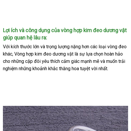
Hợp
Kim
Đeo
Dương
Vật
Lợi ích
mới
và công dụng
đắt
của vòng hợp kim đeo dương vật
Quan
giúp quan hệ lâu ra:
nhất
nhất
Hệ
Với kích thước lớn
sử
và trọng lượng nặng hơn
có
các loại vòng đeo
Lâu
khác
dễ
, Vòng hợp kim đeo dương vật là sự lựa chọn hoàn hảo
dụng
nên
Ra
cho
mới
những cặp đôi yêu thích cảm giác mạnh mẽ
dàng
chọn
kho
và muốn trải
nghiệm
nhất
tại
những khoảnh khắc thăng hoa tuyệt vời nhất.
hàng
nhà