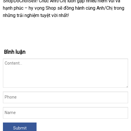
ShopDoChoiSex! Chúc Anh/Chị luôn gặp nhiều niềm vui
Loan
đã
và
hạnh phúc – hy vọng Shop
sử
sẽ đồng hành cùng Anh/Chị trong
qua
bá
những trải nghiệm tuyệt vời nhất!
dụng
sử
giá
dụng
Bình luận