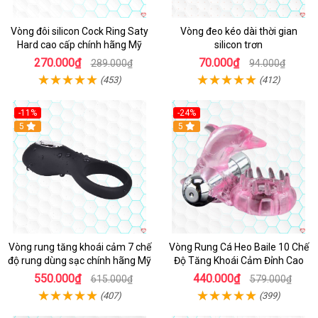
Vòng đôi silicon Cock Ring Saty
Vòng đeo kéo dài thời gian
Hard cao cấp chính hãng Mỹ
silicon trơn
270.000₫
70.000₫
289.000₫
94.000₫
(453)
(412)
-11%
-24%
5
5
Vòng rung tăng khoái cảm 7 chế
Vòng Rung Cá Heo Baile 10 Chế
độ rung dùng sạc chính hãng Mỹ
Độ Tăng Khoái Cảm Đỉnh Cao
550.000₫
440.000₫
615.000₫
579.000₫
(407)
(399)