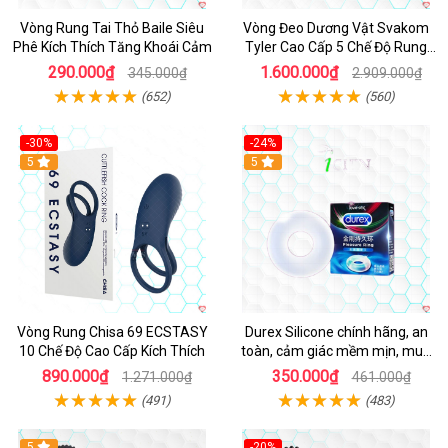
Vòng Rung Tai Thỏ Baile Siêu
Vòng Đeo Dương Vật Svakom
Phê Kích Thích Tăng Khoái Cảm
Tyler Cao Cấp 5 Chế Độ Rung
Mạnh Mẽ Kích Thích Điểm G
290.000₫
1.600.000₫
345.000₫
2.909.000₫
(652)
(560)
-30%
-24%
Hot
5
5
Vòng Rung Chisa 69 ECSTASY
Durex Silicone chính hãng, an
10 Chế Độ Cao Cấp Kích Thích
toàn, cảm giác mềm mịn, mua
ngay
890.000₫
350.000₫
1.271.000₫
461.000₫
(491)
(483)
5
-20%