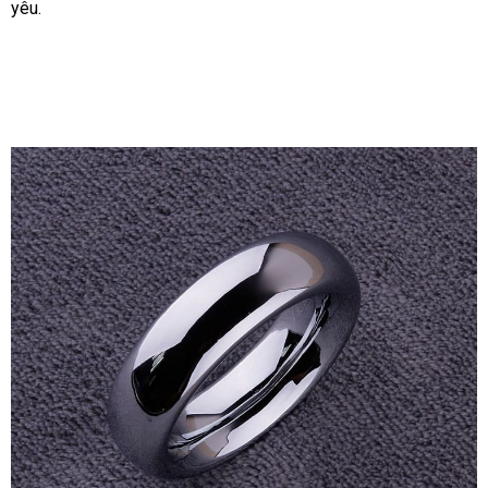
yêu.
khẩu
Hệ
Lâu
Ra