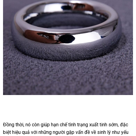
Vòng
Hợp
Kim
Đeo
Đồng thời
tham
, nó còn giúp hạn chế tình trạng xuất tinh sớm
miễn
,
giá
đặc
Dương
biệt hiệu quả
khảo
ở
với
chính
những người gặp vấn đề về sinh lý như yếu
phí
rẻ