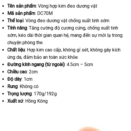
Tên sản phẩm
: Vòng hợp kim đeo dương vật
Vật
Quan
Mã sản phẩm
: DC70M
Hệ
Thể loại
: Vòng đeo dương vật chống xuất tinh sớm
Lâu
Tính năng
: Tăng cường độ cương cứng
ở
, chống xuất tinh
Ra
sớm
lừa
, kéo dài thời gian quan hệ
shop
, mang đến sự mới lạ trong
đâu
chuyện phòng the.
đảo
uy
Chất liệu
: Hợp kim cao cấp
bảng
, không gỉ sét
tín
giảm
, không gây kích
ứng da
tiết
, đảm bảo an toàn sức khỏe.
giá
giá
Đường kính ngang (từ ngoài)
kiệm
: 4.5cm – 5cm
Chiều cao
: 2cm
Độ dày
: 1cm
Rung
: Không có
Trọng lượng
: 170g/192g
Xuất xứ
: Hồng Kông