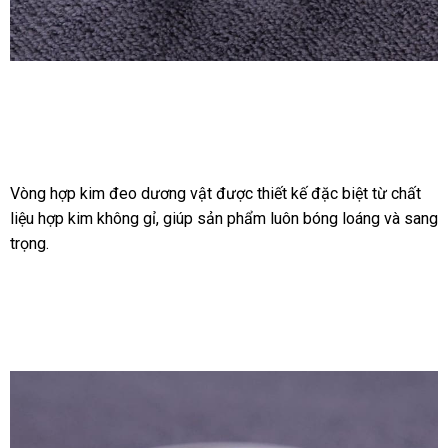
Vòng
Hợp
Kim
Đeo
Dương
Vòng hợp kim đeo dương vật
có
được thiết kế
báo
đặc biệt từ chất
Vật
liệu hợp kim không gỉ
chợ
, giúp sản phẩm luôn bóng loáng
nên
giá
miễn
và sang
Quan
trọng.
chọn
phí
Hệ
Lâu
Ra