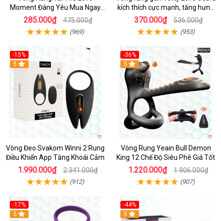
Moment Đáng Yêu Mua Ngay
kích thích cực mạnh, tăng hưng
Giá Tốt
phấn
285.000₫
370.000₫
475.000₫
536.000₫
(969)
(953)
-15%
-36%
Hot
5
Hot
5
Vòng Đeo Svakom Winni 2 Rung
Vòng Rung Yeain Bull Demon
Điều Khiển App Tăng Khoái Cảm
King 12 Chế Độ Siêu Phê Giá Tốt
1.990.000₫
1.220.000₫
2.341.000₫
1.906.000₫
(912)
(907)
-17%
-44%
Hot
5
5