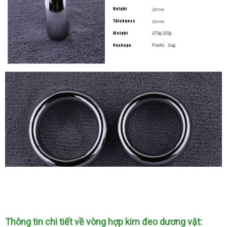
Vòng
Hợp
Kim
Đeo
Thông tin chi tiết về vòng hợp kim đeo dương vật:
Dương