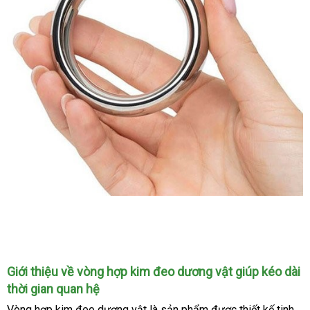
Vòng
Hợp
Kim
Đeo
Giới thiệu về vòng hợp kim đeo dương vật giúp kéo dài
Dương
thời gian quan hệ
Vật
Quan
Vòng hợp kim đeo dương vật là sản phẩm
sử
được thiết kế tinh