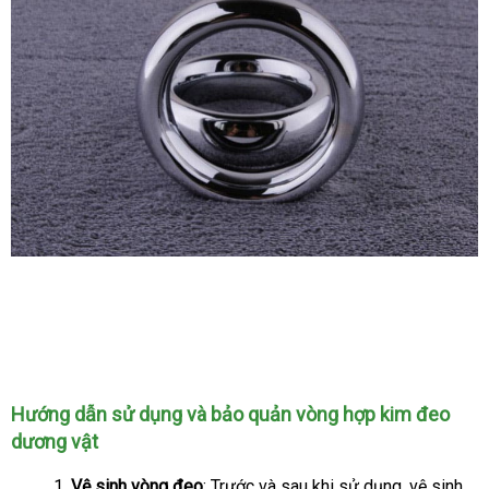
Vòng
Hợp
Kim
Đeo
Dương
Vật
Hướng dẫn sử dụng
gần
và bảo quản vòng hợp kim đeo
Quan
dương vật
nhất
Hệ
Lâu
Vệ sinh vòng đeo
: Trước
ở
và sau khi sử dụng
so
, vệ sinh