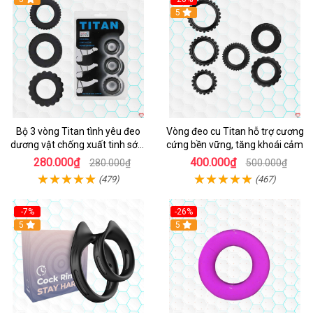
Hot
5
Bộ 3 vòng Titan tình yêu đeo
Vòng đeo cu Titan hỗ trợ cương
dương vật chống xuất tinh sớm
cứng bền vững, tăng khoái cảm
chất liệu silicon y tế
280.000₫
400.000₫
280.000₫
500.000₫
(479)
(467)
-7%
-26%
5
5