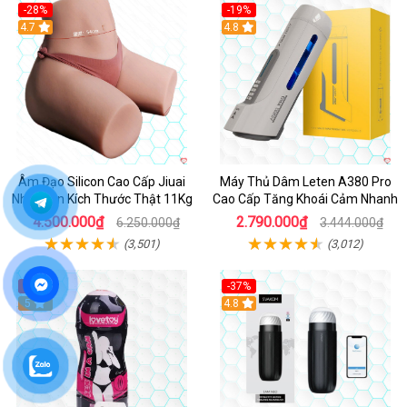
-28%
-19%
4.7
Hot
4.8
Âm Đạo Silicon Cao Cấp Jiuai
Máy Thủ Dâm Leten A380 Pro
Nhật Bản Kích Thước Thật 11Kg
Cao Cấp Tăng Khoái Cảm Nhanh
4.500.000₫
2.790.000₫
6.250.000₫
3.444.000₫
(3,501)
(3,012)
-14%
-37%
Hot
5
4.8