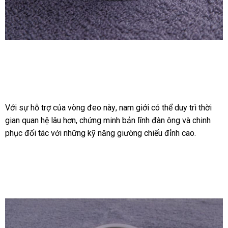
Vòng
Hợp
Kim
Đeo
Dương
Với sự hỗ trợ
Hàn
của vòng đeo này
cửa
, nam giới
link
có thể duy trì thời
Vật
gian quan hệ lâu hơn
Quốc
thông
, chứng minh bản lĩnh đàn ông
hàng
web
shop
và chinh
Quan
phục đối tác
hàng
với
lắp
những kỹ năng giường chiếu đỉnh cao.
minh
Hệ
Lâu
giả
đặt
Ra