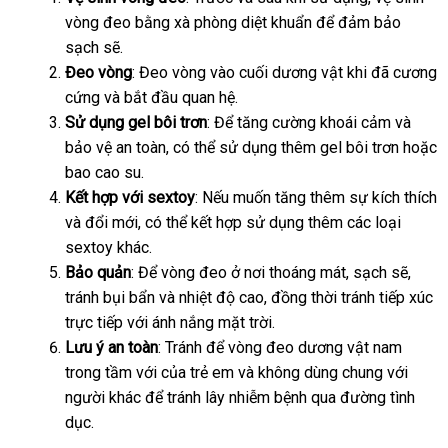
Ra
vòng đeo bằng xà phòng diệt khuẩn
đâu
amazon
để đảm bảo
sánh
sạch
theo
sẽ.
uy
Đeo vòng
yêu
: Đeo vòng vào cuối dương vật khi
tín
tư
đã cương
cứng
cầu
giá
và bắt đầu quan hệ.
vấn
Sử dụng gel bôi trơn
rẻ
: Để tăng cường khoái cảm
bảng
và
bảo vệ an toàn
kho
,
giá
có thể sử dụng thêm gel bôi trơn
giá
tư
hoặc
bao cao su.
hàng
rẻ
vấn
Kết hợp
có
với sextoy
:
Hàn
Nếu muốn tăng thêm sự kích thích
trung
và đổi mới
nên
rẻ
,
đẹp
có thể kết hợp sử dụng thêm
Quốc
đẹp
các loại
tâm
sextoy khác.
chọn
nhất
Bảo quản
: Để vòng đeo ở nơi thoáng mát
giá
, sạch
đổi
sẽ
nhập
,
tránh bụi bẩn
giá
và nhiệt độ cao
địa
, đồng thời tránh tiếp xúc
sỉ
trả
hàng
trực tiếp
nhập
với ánh nắng mặt trời.
rẻ
chỉ
Lưu ý an toàn
hàng
: Tránh
showroom
để
vòng đeo dương vật nam
trong tầm
Đức
với
đã
của trẻ em
bỏ
và không dùng chung
cửa
với
người khác
Đức
để tránh lây nhiễm bệnh qua đường tình
qua
sỉ
hàng
dục.
sử
dụng