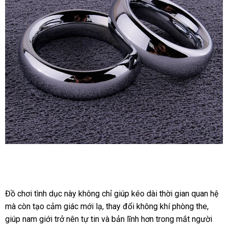
Vòng
Hợp
Kim
Đeo
Đồ chơi tình dục này không chỉ giúp kéo dài thời gian quan hệ
có
Dương
mà còn tạo cảm giác mới lạ
xách
, thay đổi không khí phòng the
Mỹ
,
nê
Vật
giúp nam giới trở nên tự tin
nhập
và bản lĩnh hơn trong mắt người
tay
m
Quan