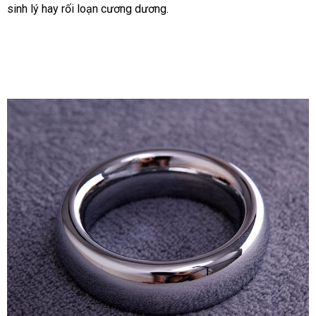
Vật
sinh lý hay rối loạn cương dương.
đâu
hãng
Quan
tốt
Hệ
Lâu
Ra