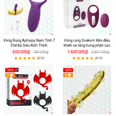
Vòng Rung Aphojoy Nam Tính 7
Vòng rung Svakom Wini điều
Chế Độ Siêu Kích Thích
khiển xa tăng hưng phấn cực
đỉnh
650.000₫
1.600.000₫
783.000₫
2.857.000₫
(874)
(819)
-36%
-42%
5
5