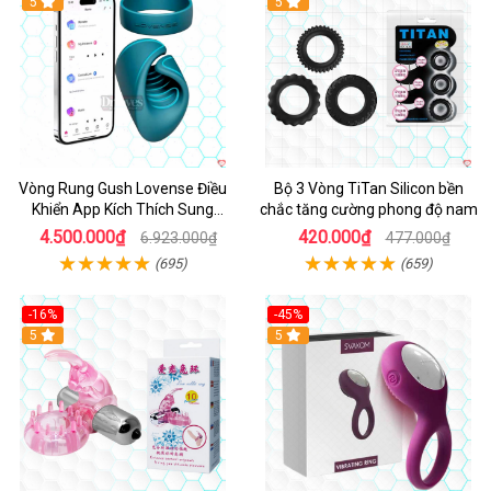
Hot
5
5
Vòng Rung Gush Lovense Điều
Bộ 3 Vòng TiTan Silicon bền
Khiển App Kích Thích Sung
chắc tăng cường phong độ nam
Sướng
4.500.000₫
420.000₫
6.923.000₫
477.000₫
(695)
(659)
-16%
-45%
Hot
5
5