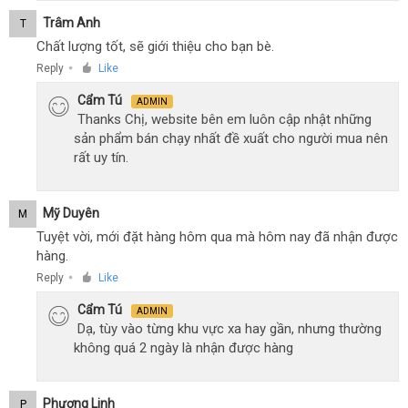
Trâm Anh
T
Chất lượng tốt, sẽ giới thiệu cho bạn bè.
Reply
Like
●
Cẩm Tú
ADMIN
Thanks Chị, website bên em luôn cập nhật những
sản phẩm bán chạy nhất đề xuất cho người mua nên
rất uy tín.
Mỹ Duyên
M
Tuyệt vời, mới đặt hàng hôm qua mà hôm nay đã nhận được
hàng.
Reply
Like
●
Cẩm Tú
ADMIN
Dạ, tùy vào từng khu vực xa hay gần, nhưng thường
không quá 2 ngày là nhận được hàng
Phương Linh
P