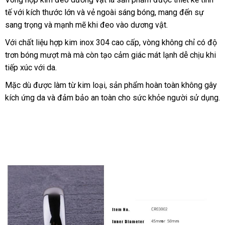
Hệ
tế
nội
với kích thước lớn
to
và vẻ ngoài sáng bóng
dụng
lắp
, mang đến sự
Lâu
sang trọng
địa
nhận
và mạnh mẽ khi đeo vào dương vật.
đặt
Ra
hàng
Với chất liệu hợp kim inox 304 cao cấp
giảm
, vòng không chỉ có độ
trơn bóng mượt
xuất
mà
tham
mà còn tạo cảm giác mát lạnh dễ chịu khi
giá
tiếp xúc
thanh
với da.
xứ
khảo
lý
Mặc
thống
dù
nhập
được làm từ kim loại
chợ
, sản phẩm hoàn toàn không gây
kích ứng da
kê
khẩu
Nhật
và đảm bảo an toàn cho sức khỏe người sử dụng.
Bản