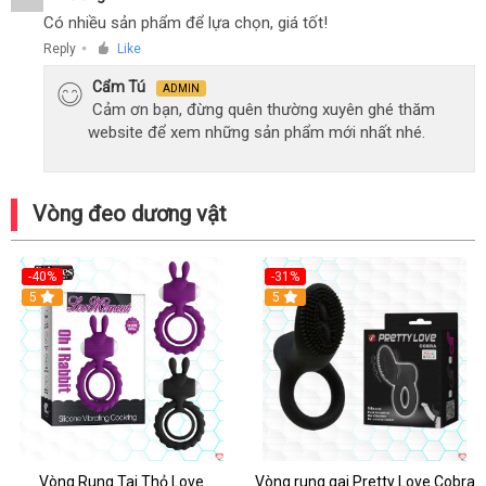
Có nhiều sản phẩm để lựa chọn, giá tốt!
Reply
Like
●
Cẩm Tú
ADMIN
Cảm ơn bạn, đừng quên thường xuyên ghé thăm
website để xem những sản phẩm mới nhất nhé.
Vòng đeo dương vật
-40%
-31%
5
5
Vòng Rung Tai Thỏ Love
Vòng rung gai Pretty Love Cobra