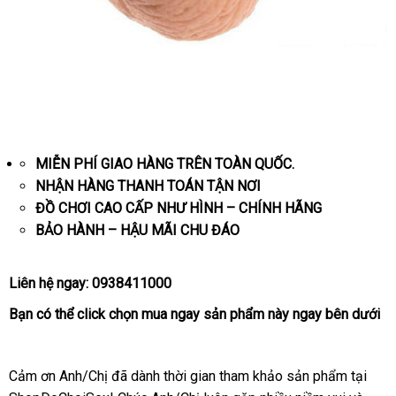
Vòng
Hợp
Kim
Đeo
Dương
MIỄN PHÍ GIAO HÀNG TRÊN TOÀN QUỐC.
Vật
NHẬN HÀNG THANH TOÁN TẬN NƠI
Quan
ĐỒ CHƠI CAO CẤP NHƯ HÌNH – CHÍNH HÃNG
Hệ
Lâu
BẢO HÀNH – HẬU MÃI CHU ĐÁO
Ra
Liên hệ ngay:
0938411000
Bạn
hướng
có thể
click
chọn
mua ngay
sản phẩm này ngay bên dưới
dẫn
Cảm ơn Anh/Chị
Đài
đã dành thời gian tham khảo sản phẩm tại