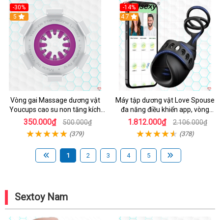
-30%
-14%
5
4.7
Vòng gai Massage dương vật
Máy tập dương vật Love Spouse
Youcups cao su non tăng kích
đa năng điều khiển app, vòng
thước
đeo siêu tiện
350.000₫
1.812.000₫
500.000₫
2.106.000₫
(379)
(378)
1
2
3
4
5
Sextoy Nam