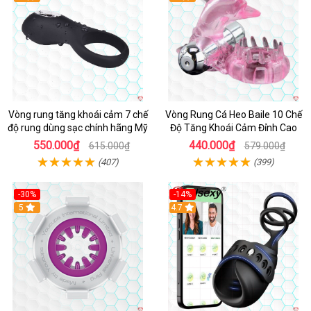
Vòng rung tăng khoái cảm 7 chế
Vòng Rung Cá Heo Baile 10 Chế
độ rung dùng sạc chính hãng Mỹ
Độ Tăng Khoái Cảm Đỉnh Cao
550.000₫
440.000₫
615.000₫
579.000₫
(407)
(399)
-30%
-14%
5
4.7