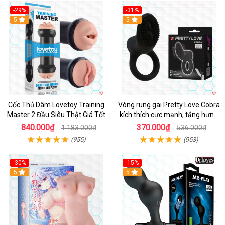
-29%
-31%
Hot
5
5
Cốc Thủ Dâm Lovetoy Training
Vòng rung gai Pretty Love Cobra
Master 2 Đầu Siêu Thật Giá Tốt
kích thích cực mạnh, tăng hưng
phấn
840.000₫
370.000₫
1.183.000₫
536.000₫
(955)
(953)
-30%
-15%
Hot
5
Hot
5