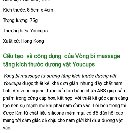
Kích thước: 8.5cm x 4cm
Trọng lượng: 75g
Thương hiệu: Youcups
Xuất xứ: Hong Kong
Cấu tạo
gần
và công dụng
tổng
của Vòng bi massage
tăng kích thước dương vật Youcups
nhất
hợp
Vòng bi massage tự sướng tăng kích thước dương vật
Youcups
đăng
được thiết kế
chiết
khá đơn giản
miễn
nhưng đầy chất nam
tính
sản
. Với vòng ngoài
ký
nhập
được cấu tạo bằng nhựa ABS giúp sản
khấu
phí
phẩm trong cứng cáp hơn
xuất
khẩu
nhập
, kết hợp
khuyến
với thiết kế góc cạnh càng
tạo nên sự mạnh mẽ khi phái nam cầm vào
khẩu
mãi
Lazada
. Lõi bên trong thì
tự
được làm từ chất liệu silicone mềm mại
nổi
, có độ đàn hồi cao
độ
mang tới cảm giác dễ chịu cho nam giới khi đưa dương vật
tiếng
vào.