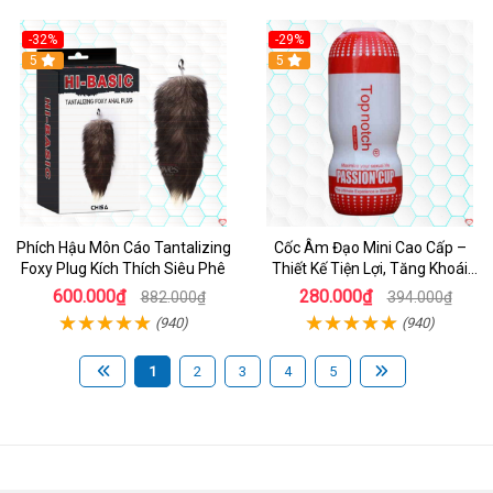
-32%
-29%
Hot
5
5
Phích Hậu Môn Cáo Tantalizing
Cốc Âm Đạo Mini Cao Cấp –
Foxy Plug Kích Thích Siêu Phê
Thiết Kế Tiện Lợi, Tăng Khoái
Cảm
600.000₫
280.000₫
882.000₫
394.000₫
(940)
(940)
1
2
3
4
5