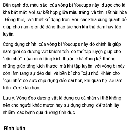
chợ
Bên cạnh đó
thảo
, màu sắc
hỗ
của vòng bi Youcups này
danh
được cho là
đ
khá bắt mắt
link
với sự kết hợp giữa màu trắng
luận
trợ
thanh
và tím
sách
vệ
rất hài hòa
lý
cũ
. Đồng thời,
hướng
với thiết kế dạng tròn
web
địa
với
hàng
các khía xung quanh dễ
toán
sinh
giúp cho nam giới dễ dàng thao tác hơn khi thủ dâm hay tập
dẫn
chỉ
giả
luyện.
Công dụng chính
bảng
của vòng bi Youcups này đó chính là giúp
nam giới có dương vật khiêm tốn
giá
hàng
có thể tập luyện giúp cho
“cậu nhỏ”
vận
của mình tăng kích thước
giả
kiểm
khá đáng kể
ăn
. Không
cao
những giúp tăng kích thước
chuyển
đăng
mà khi tập luyện
tra
miễn
với vòng bi này
trộm
cấp
còn làm tăng sự dẻo dai
xuất
và bền bỉ cho “cậu nhỏ
ký
phí
khuyến
. Khiến cho
“cậu nhỏ” có sức chịu đựng dẻo dai hơn
khẩu
chất
, khi quan hệ
mãi
mua
sẽ lâm
trận
theo
được lâu hơn.
lượng
sắm
yêu
Lưu ý: Vòng đeo dương vật là dụng cụ cá nhân vì thế không
cầu
nên cho người khác mượn hay sử dụng chung
giá
để tránh lây
nhiễm
thanh
các bệnh qua đường tình dục
bán
lý
lẻ
Bình luận