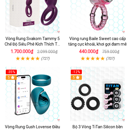
Vòng Rung Svakom Tammy 5
Vòng rung Baile Sweet cao cấp
Chế Độ Siêu Phê Kích Thích Tối
tăng cực khoái, khơi gợi đam mê
Đa
1.700.000₫
440.000₫
2.099.000₫
759.000₫
(727)
(707)
-35%
-12%
Hot
5
5
Vòng Rung Gush Lovense Điều
Bộ 3 Vòng TiTan Silicon bền