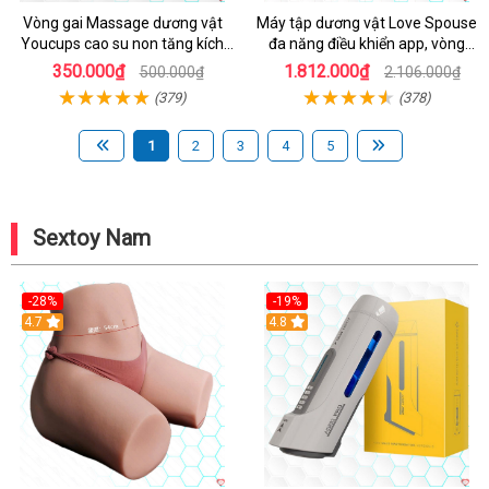
Vòng gai Massage dương vật
Máy tập dương vật Love Spouse
Youcups cao su non tăng kích
đa năng điều khiển app, vòng
thước
đeo siêu tiện
350.000₫
1.812.000₫
500.000₫
2.106.000₫
(379)
(378)
1
2
3
4
5
Sextoy Nam
-28%
-19%
4.7
Hot
4.8