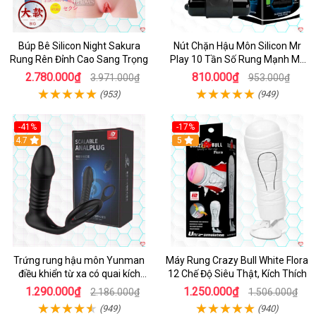
Búp Bê Silicon Night Sakura
Nút Chặn Hậu Môn Silicon Mr
Rung Rên Đỉnh Cao Sang Trọng
Play 10 Tần Số Rung Mạnh Mẽ
Kích Thích
2.780.000₫
810.000₫
3.971.000₫
953.000₫
(953)
(949)
-41%
-17%
Hot
4.7
5
Trứng rung hậu môn Yunman
Máy Rung Crazy Bull White Flora
điều khiển từ xa có quai kích
12 Chế Độ Siêu Thật, Kích Thích
thích
1.290.000₫
1.250.000₫
2.186.000₫
1.506.000₫
(949)
(940)