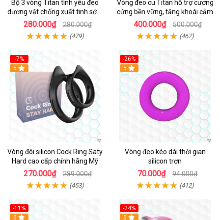
Bộ 3 vòng Titan tình yêu đeo
Vòng đeo cu Titan hỗ trợ cương
dương vật chống xuất tinh sớm
cứng bền vững, tăng khoái cảm
chất liệu silicon y tế
280.000₫
400.000₫
280.000₫
500.000₫
(479)
(467)
-7%
-26%
5
5
Vòng đôi silicon Cock Ring Saty
Vòng đeo kéo dài thời gian
Hard cao cấp chính hãng Mỹ
silicon trơn
270.000₫
70.000₫
289.000₫
94.000₫
(453)
(412)
-11%
-24%
5
5