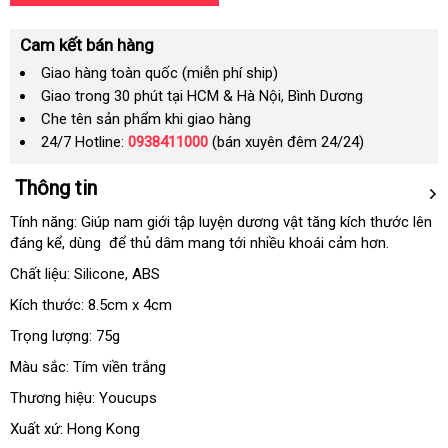
Cam kết bán hàng
Giao hàng toàn quốc (miễn phí ship)
Giao trong 30 phút tại HCM & Hà Nội, Bình Dương
Che tên sản phẩm khi giao hàng
24/7 Hotline:
0938411000
(bán xuyên đêm 24/24)
Thông tin
Tính năng: Giúp nam giới tập luyện dương vật tăng kích thước lên
đáng kể
khuyến
, dùng
rẻ
để thủ dâm mang tới nhiều khoái cảm hơn.
mãi
nhất
Chất liệu: Silicone
giá
, ABS
rẻ
Kích thước: 8.5cm x 4cm
Trọng lượng: 75g
Màu sắc: Tím viền trắng
Thương hiệu: Youcups
Xuất xứ: Hong Kong