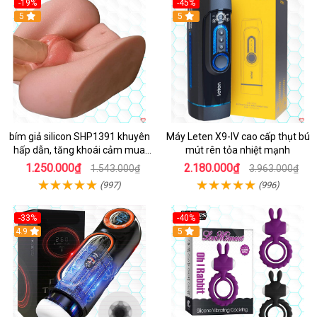
-19%
-45%
Hot
5
Hot
5
bím giả silicon SHP1391 khuyên
Máy Leten X9-IV cao cấp thụt bú
hấp dẫn, tăng khoái cảm mua
mút rên tỏa nhiệt mạnh
ngay
1.250.000₫
2.180.000₫
1.543.000₫
3.963.000₫
(997)
(996)
-33%
-40%
Hot
4.9
5