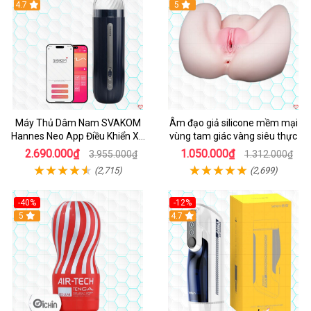
Hot
4.7
Hot
5
Máy Thủ Dâm Nam SVAKOM
Âm đạo giả silicone mềm mại
Hannes Neo App Điều Khiển Xa
vùng tam giác vàng siêu thực
Cao Cấp
2.690.000₫
1.050.000₫
3.955.000₫
1.312.000₫
(2,715)
(2,699)
-40%
-12%
Hot
5
Hot
4.7