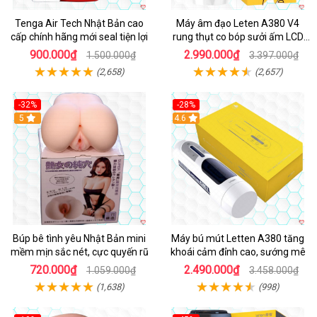
Tenga Air Tech Nhật Bản cao
Máy âm đạo Leten A380 V4
cấp chính hãng mới seal tiện lợi
rung thụt co bóp sưởi ấm LCD
đẹp
900.000₫
2.990.000₫
1.500.000₫
3.397.000₫
(2,658)
(2,657)
-32%
-28%
Hot
5
Hot
4.6
Búp bê tình yêu Nhật Bản mini
Máy bú mút Letten A380 tăng
mềm mịn sắc nét, cực quyến rũ
khoái cảm đỉnh cao, sướng mê
720.000₫
2.490.000₫
1.059.000₫
3.458.000₫
(1,638)
(998)