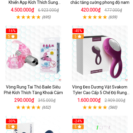
Khiển App Kích Thích Sung
chắc tăng cường phong độ nam
Sướng
4.500.000₫
420.000₫
6.923.000₫
477.000₫
(695)
(659)
-16%
-45%
Hot
5
5
Vòng Rung Tai Thỏ Baile Siêu
Vòng Đeo Dương Vật Svakom
Phê Kích Thích Tăng Khoái Cảm
Tyler Cao Cấp 5 Chế Độ Rung
Mạnh Mẽ Kích Thích Điểm G
290.000₫
1.600.000₫
345.000₫
2.909.000₫
(652)
(560)
-30%
-24%
Hot
5
5