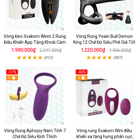
Vòng Đeo Svakom Winni 2 Rung
Vòng Rung Yeain Bull Demon
Điều Khiển App Tăng Khoái Cảm
King 12 Chế Độ Siêu Phê Giá Tốt
1.990.000₫
1.220.000₫
2.341.000₫
1.906.000₫
(912)
(907)
-17%
-44%
Hot
5
5
Vòng Rung Aphojoy Nam Tính 7
Vòng rung Svakom Wini điều
Chế Độ Siêu Kích Thích
khiển xa tăng hưng phấn cực