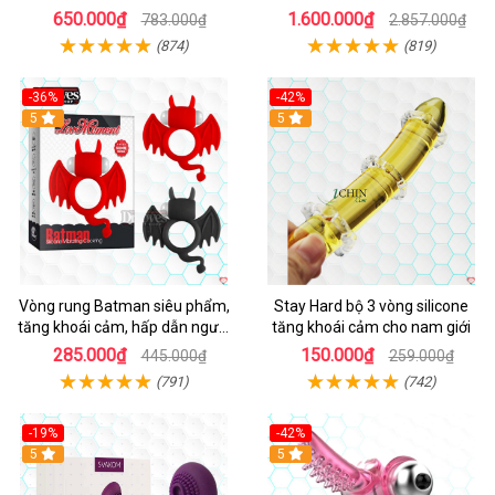
đỉnh
650.000₫
1.600.000₫
783.000₫
2.857.000₫
(874)
(819)
-36%
-42%
5
5
Vòng rung Batman siêu phẩm,
Stay Hard bộ 3 vòng silicone
tăng khoái cảm, hấp dẫn người
tăng khoái cảm cho nam giới
dùng
285.000₫
150.000₫
445.000₫
259.000₫
(791)
(742)
-19%
-42%
5
5