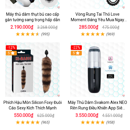
Máy thủ dâm thụt bú cao cấp
Vòng Rung Tai Thỏ Love
gắn tường sang trọng hấp dẫn
Moment Đáng Yêu Mua Ngay
Giá Tốt
2.190.000₫
285.000₫
3.268.000₫
475.000₫
(995)
(969)
-12%
-22%
Hot
5
5
Phích Hậu Môn Silicon Foxy Đuôi
Máy Thủ Dâm Svakom Alex NEO
Cáo Sexy Kích Thích Mạnh
Rên Rung Điều Khiển App Siêu
Phê
550.000₫
3.550.000₫
625.000₫
4.551.000₫
(965)
(958)