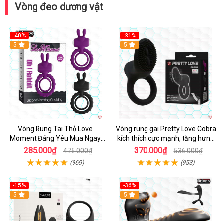
Vòng đeo dương vật
-40%
-31%
5
5
Vòng Rung Tai Thỏ Love
Vòng rung gai Pretty Love Cobra
Moment Đáng Yêu Mua Ngay
kích thích cực mạnh, tăng hưng
Giá Tốt
phấn
285.000₫
370.000₫
475.000₫
536.000₫
(969)
(953)
-15%
-36%
Hot
5
Hot
5