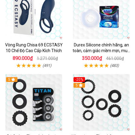
Vòng Rung Chisa 69 ECSTASY
Durex Silicone chính hãng, an
10 Chế Độ Cao Cấp Kích Thích
toàn, cảm giác mềm mịn, mua
ngay
890.000₫
350.000₫
1.271.000₫
461.000₫
(491)
(483)
5
-20%
Hot
5