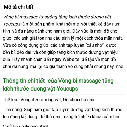
Mô tả chi tiết
Vòng bi massage tự sướng tăng kích thước dương vật
Youcups
là một sản phẩm
qua
khá mới mẻ
thống
với thiết kế đầy nam
tính
Đài
và đa năng dành cho nam giới
app
thống
. Đây vừa là món đồ chơi
kê
giúp
Loan
Úc
các anh giải tỏa nhu cầu sinh lý một cách thỏa mãn nhất
kê
hư
.
Vừa có công dụng giúp
giá
các anh tập luyện “cậu nhỏ”
hàng
được
dẫ
bền bỉ
thông
, dẻo dai
Lazada
và còn giúp tăng kích thước dương vật hiệu
sỉ
Hiệu
quả
mua
. Hãy nhanh chân đến ngay Website
minh
đặt
để tậu về món đồ
chơi đa năng
sắm
hỗ
mà lại có giá thành vô cùng phải chăng này
hàng
nước
nhé.
trợ
ngoài
Thông tin chi tiết
phản
của Vòng bi massage tăng
kích thước dương vật Youcups
hồi
Thể loại: Vòng đeo dương vật
bền
, Đồ chơi cho nam
Tính năng: Giúp nam giới tập luyện dương vật tăng kích thước
lên đáng kể
nhập
, dùng
Mỹ
để thủ dâm mang tới nhiều khoái cảm hơn.
khẩu
Chất liệu: Silicone
cũ
, ABS