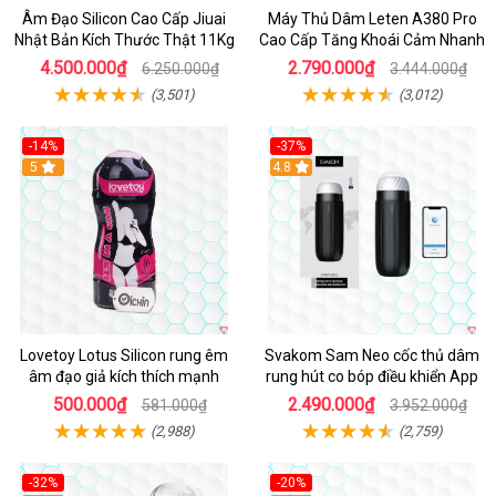
Âm Đạo Silicon Cao Cấp Jiuai
Máy Thủ Dâm Leten A380 Pro
Nhật Bản Kích Thước Thật 11Kg
Cao Cấp Tăng Khoái Cảm Nhanh
4.500.000₫
2.790.000₫
6.250.000₫
3.444.000₫
(3,501)
(3,012)
-14%
-37%
Hot
5
4.8
Lovetoy Lotus Silicon rung êm
Svakom Sam Neo cốc thủ dâm
âm đạo giả kích thích mạnh
rung hút co bóp điều khiển App
500.000₫
2.490.000₫
581.000₫
3.952.000₫
(2,988)
(2,759)
-32%
-20%