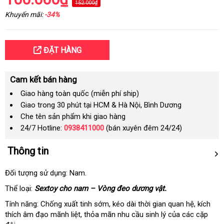
152.000₫
Khuyến mãi:
-34%
ĐẶT HÀNG
Cam kết bán hàng
Giao hàng toàn quốc (miễn phí ship)
Giao trong 30 phút tại HCM & Hà Nội, Bình Dương
Che tên sản phẩm khi giao hàng
24/7 Hotline:
0938411000
(bán xuyên đêm 24/24)
Thông tin
Đối tượng sử dụng: Nam.
Thể loại:
S
extoy cho nam – Vòng đeo dương vật.
Tính năng: Chống xuất tinh sớm
ở
, kéo dài thời gian quan hệ
trung
, kích
thích âm đạo mãnh liệt
nhập
, thỏa mãn nhu cầu sinh lý
đâu
chính
của
bảng
các cặp
tâm