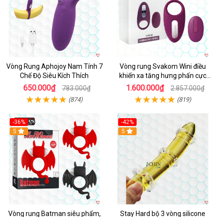
Vòng Rung Aphojoy Nam Tính 7
Vòng rung Svakom Wini điều
Chế Độ Siêu Kích Thích
khiển xa tăng hưng phấn cực
đỉnh
650.000₫
1.600.000₫
783.000₫
2.857.000₫
(874)
(819)
-36%
-42%
5
5
Vòng rung Batman siêu phẩm,
Stay Hard bộ 3 vòng silicone