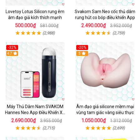
Lovetoy Lotus Silicon rung êm
Svakom Sam Neo cốc thủ dâm
âm đạo giả kích thích mạnh
rung hút co bóp điều khiển App
500.000₫
2.490.000₫
581.000₫
3.952.000₫
(2,988)
(2,759)
-32%
-20%
Hot
4.7
Hot
5
Máy Thủ Dâm Nam SVAKOM
Âm đạo giả silicone mềm mại
Hannes Neo App Điều Khiển Xa
vùng tam giác vàng siêu thực
Cao Cấp
2.690.000₫
1.050.000₫
3.955.000₫
1.312.000₫
(2,715)
(2,699)