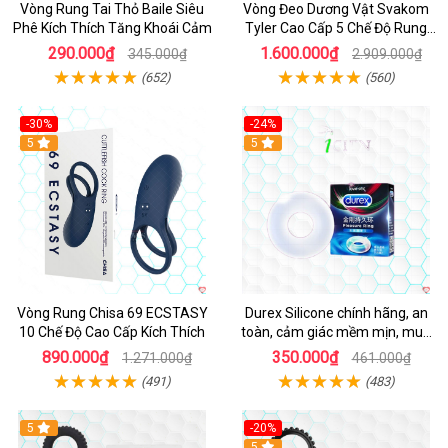
Vòng Rung Tai Thỏ Baile Siêu
Vòng Đeo Dương Vật Svakom
Phê Kích Thích Tăng Khoái Cảm
Tyler Cao Cấp 5 Chế Độ Rung
Mạnh Mẽ Kích Thích Điểm G
290.000₫
1.600.000₫
345.000₫
2.909.000₫
(652)
(560)
-30%
-24%
Hot
5
5
Vòng Rung Chisa 69 ECSTASY
Durex Silicone chính hãng, an
10 Chế Độ Cao Cấp Kích Thích
toàn, cảm giác mềm mịn, mua
ngay
890.000₫
350.000₫
1.271.000₫
461.000₫
(491)
(483)
5
-20%
Hot
5