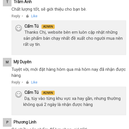
Trâm Anh
T
Chất lượng tốt, sẽ giới thiệu cho bạn bè.
Reply
Like
●
Cẩm Tú
ADMIN
Thanks Chị, website bên em luôn cập nhật những
sản phẩm bán chạy nhất đề xuất cho người mua nên
rất uy tín.
Mỹ Duyên
M
Tuyệt vời, mới đặt hàng hôm qua mà hôm nay đã nhận được
hàng.
Reply
Like
●
Cẩm Tú
ADMIN
Dạ, tùy vào từng khu vực xa hay gần, nhưng thường
không quá 2 ngày là nhận được hàng
Phương Linh
P