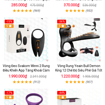
Giá Tốt
phấn
285.000₫
370.000₫
475.000₫
536.000₫
(969)
(953)
-15%
-36%
Hot
5
Hot
5
Vòng Đeo Svakom Winni 2 Rung
Vòng Rung Yeain Bull Demon
Điều Khiển App Tăng Khoái Cảm
King 12 Chế Độ Siêu Phê Giá Tốt
1.990.000₫
1.220.000₫
2.341.000₫
1.906.000₫
(912)
(907)
-17%
-44%
Hot
5
5