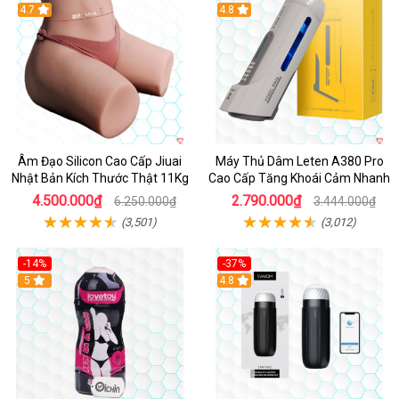
4.7
Hot
4.8
Âm Đạo Silicon Cao Cấp Jiuai
Máy Thủ Dâm Leten A380 Pro
Nhật Bản Kích Thước Thật 11Kg
Cao Cấp Tăng Khoái Cảm Nhanh
4.500.000₫
2.790.000₫
6.250.000₫
3.444.000₫
(3,501)
(3,012)
-14%
-37%
Hot
5
4.8