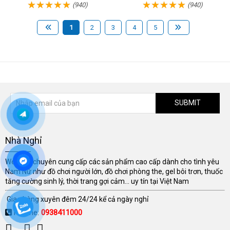
(940)
(940)
1
2
3
4
5
SUBMIT
Nhà Nghỉ
Website chuyên cung cấp các sản phẩm cao cấp dành cho tình yêu
Nam Nữ như đồ chơi người lớn, đồ chơi phòng the, gel bôi trơn, thuốc
tăng cường sinh lý, thời trang gợi cảm... uy tín tại Việt Nam
Giao hàng xuyên đêm 24/24 kể cả ngày nghỉ
Hotline:
0938411000