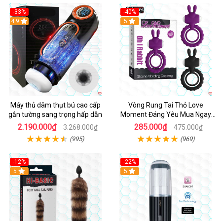
-33%
-40%
Hot
4.9
5
Máy thủ dâm thụt bú cao cấp
Vòng Rung Tai Thỏ Love
gắn tường sang trọng hấp dẫn
Moment Đáng Yêu Mua Ngay
Giá Tốt
2.190.000₫
285.000₫
3.268.000₫
475.000₫
(995)
(969)
-12%
-22%
Hot
5
5