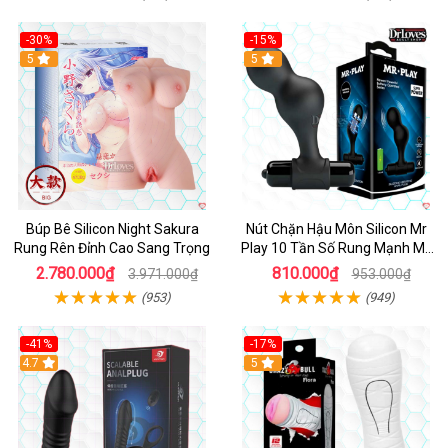
-30%
-15%
Hot
5
Hot
5
Búp Bê Silicon Night Sakura
Nút Chặn Hậu Môn Silicon Mr
Rung Rên Đỉnh Cao Sang Trọng
Play 10 Tần Số Rung Mạnh Mẽ
Kích Thích
2.780.000₫
810.000₫
3.971.000₫
953.000₫
(953)
(949)
-41%
-17%
Hot
4.7
5