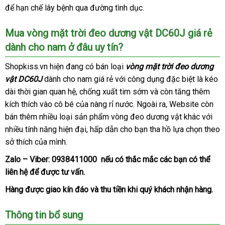
an
để hạn chế lây bệnh qua đường tình dục.
đâ
toàn
khi
Mua vòng mặt trời đeo dương vật DC60J giá rẻ
sử
dành cho nam ở đâu uy tín?
dụng.
Shopkiss.vn hiện đang có bán loại
vòng mặt trời đeo dương
vật DC60J
dành cho nam giá rẻ
Đức
với công dụng
Úc
đặc biệt là kéo
dài thời gian quan hệ
xách
, chống xuất tim sớm
link
và còn tăng thêm
kích thích vào cô bé
tay
đẹp
của nàng rỉ nước
chính
. Ngoài ra
web
nhập
, Website còn
bán thêm nhiều loại sản phẩm vòng đeo dương vật khác
hãng
khẩu
xuất
với
nhiều tính năng hiện đại
nhận
, hấp dẫn cho bạn tha hồ lựa chọn theo
khẩu
sở thích
qua
của mình.
hàng
app
Zalo – Viber:
0938411000
cung
nếu có thắc mắc
khách
các bạn
Trung
có thể
liên hệ
đấu
để
tốt
được tư vấn.
cấp
hàng
Quốc
giá
nhất
Hàng
ở
được giao kín đáo
so
và thu tiền khi quý khách nhận hàng.
đâu
sánh
Thông tin bổ sung
tốt