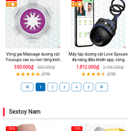
5
4.7
Vòng gai Massage dương vật
Máy tập dương vật Love Spouse
Youcups cao su non tăng kích
đa năng điều khiển app, vòng
thước
đeo siêu tiện
350.000₫
1.812.000₫
500.000₫
2.106.000₫
(379)
(378)
1
2
3
4
5
Sextoy Nam
-28%
-19%