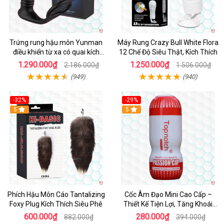
Trứng rung hậu môn Yunman
Máy Rung Crazy Bull White Flora
điều khiển từ xa có quai kích
12 Chế Độ Siêu Thật, Kích Thích
thích
1.290.000₫
1.250.000₫
2.186.000₫
1.506.000₫
(949)
(940)
-32%
-29%
Hot
5
5
Phích Hậu Môn Cáo Tantalizing
Cốc Âm Đạo Mini Cao Cấp –
Foxy Plug Kích Thích Siêu Phê
Thiết Kế Tiện Lợi, Tăng Khoái
Cảm
600.000₫
280.000₫
882.000₫
394.000₫