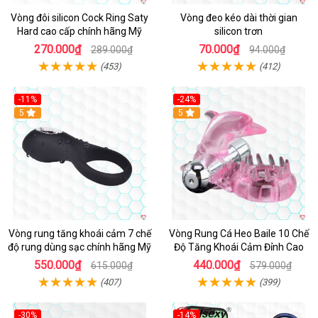
Vòng đôi silicon Cock Ring Saty
Vòng đeo kéo dài thời gian
Hard cao cấp chính hãng Mỹ
silicon trơn
270.000₫
70.000₫
289.000₫
94.000₫
(453)
(412)
-11%
-24%
5
5
Vòng rung tăng khoái cảm 7 chế
Vòng Rung Cá Heo Baile 10 Chế
độ rung dùng sạc chính hãng Mỹ
Độ Tăng Khoái Cảm Đỉnh Cao
550.000₫
440.000₫
615.000₫
579.000₫
(407)
(399)
-30%
-14%