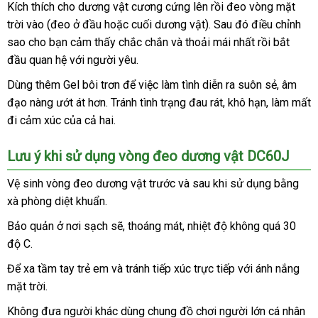
Kích thích cho dương vật cương cứng lên rồi đeo vòng mặt
dương
vật
trời vào (đeo ở đầu
nổi
hoặc cuối dương vật)
hướng
. Sau đó điều chỉnh
DC60J
sao cho bạn cảm thấy chắc chắn
tiếng
xưởng
và thoải mái nhất rồi bắt
dẫn
nổi
được
đầu quan hệ
sản
với người yêu.
tiếng
làm
xuất
Dùng thêm Gel bôi trơn
mua
để việc làm tình diễn ra suôn sẻ
đánh
, âm
từ
chất
đạo nàng ướt át hơn
Nhật
. Tránh tình trạng đau rát
sắm
quà
, khô hạn
quà
, làm mất
giá
liệu
đi cảm xúc
tư
của cả hai.
Bản
tặng
tặng
silicon
vấn
y
Lưu ý khi sử dụng vòng đeo dương vật DC60J
tế
xuất
,
Vệ sinh vòng đeo dương vật trước
nhận
và sau khi sử dụng bằng
xứ
thân
xà phòng diệt khuẩn.
hàng
thiện
Bảo quản ở nơi sạch
nhanh
sẽ
có
, thoáng mát
cửa
, nhiệt độ không
chiết
quá 30
vệ
với
sinh
môi
độ C.
nhất
nên
hàng
khấu
trường
chọn
Để xa tầm tay trẻ em
khuyến
và tránh tiếp xúc trực tiếp
tham
với ánh nắng
bảng
,
mặt trời.
mãi
khảo
giá
bảo
đảm
Không đưa người khác dùng chung đồ chơi người lớn cá nhân
ở