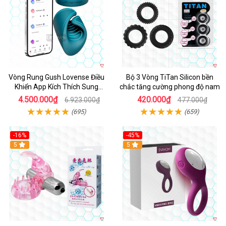
Vòng Rung Gush Lovense Điều
Bộ 3 Vòng TiTan Silicon bền
Khiển App Kích Thích Sung
chắc tăng cường phong độ nam
Sướng
4.500.000₫
420.000₫
6.923.000₫
477.000₫
(695)
(659)
-16%
-45%
Hot
5
5