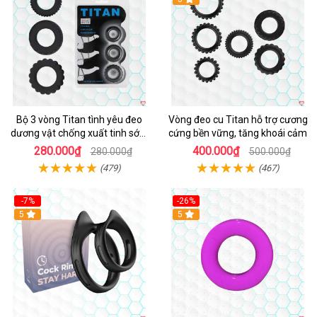
Bộ 3 vòng Titan tình yêu đeo
Vòng đeo cu Titan hỗ trợ cương
dương vật chống xuất tinh sớm
cứng bền vững, tăng khoái cảm
chất liệu silicon y tế
280.000₫
400.000₫
280.000₫
500.000₫
(479)
(467)
-7%
-26%
5
5