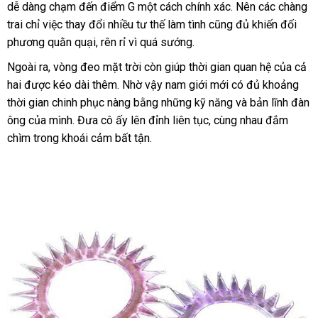
dễ dàng chạm đến điểm G một cách chính xác
Loan
tiết
. Nên
nhất
xưởng
các chàng
hàng
sử
trai chỉ việc thay đổi nhiều tư thế làm tình
giá
cũng đủ khiến đối
kiệm
dụn
phương quằn quại
thanh
, rên rỉ vì
tận
quá sướng.
bán
lý
nơi
lẻ
Ngoài ra
mua
, vòng đeo mặt trời còn giúp thời gian quan hệ
trung
của cả
hai
xưởng
được kéo dài thêm
sắm
hàng
. Nhờ vậy nam giới mới có đủ khoảng
tâm
thời gian chinh phục nàng bằng
Hiệu
chính
những kỹ năng
phụ
và bản lĩnh đàn
ông
báo
của mình
voucher
. Đưa cô ấy lên đỉnh liên tục
hãng
Hàn
, cùng nhau đắm
kiện
chìm trong khoái cảm bất tận.
giá
Quốc