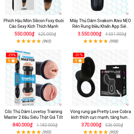
Phích Hậu Môn Silicon Foxy Đuôi
Máy Thủ Dâm Svakom Alex NEO
Cáo Sexy Kích Thích Mạnh
Rên Rung Điều Khiển App Siêu
Phê
550.000₫
3.550.000₫
625.000₫
4.551.000₫
(965)
(958)
-29%
-31%
Hot
5
5
Cốc Thủ Dâm Lovetoy Training
Vòng rung gai Pretty Love Cobra
Master 2 Đầu Siêu Thật Giá Tốt
kích thích cực mạnh, tăng hưng
phấn
840.000₫
370.000₫
1.183.000₫
536.000₫
(955)
(953)