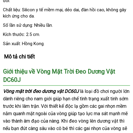
đôi.
khẩu
hãng
giá
Chất liệu: Silicon y tế mềm mại
sửa
, dẻo dai
shopee
, đàn hồi cao
danh
, không gây
kích ứng cho da.
chữa
sách
Số lần sử dụng: Nhiều lần.
Kích thước: 2.5 cm.
Sản xuất: Hồng Kong.
Mô tả chi tiết
Giới thiệu về Vòng Mặt Trời Đeo Dương Vật
DC60J
Vòng mặt trời đeo dương vật DC60J
là loại đồ chơi người lớn
dành
Pháp
riêng cho nam giới giúp hạn chế tình trạng xuất tinh sớm
trước khi lâm trận
facebook
. Với thiết kế độc lạ gồm
giao
các gai nhọn mềm
nằm quanh mặt ngoài
địa
của vòng giúp tạo lực ma sát mạnh mẽ
hàng
vào thành âm đạo
chợ
của nàng
chỉ
chính
.
cao
Khi đeo vòng lên dương vật
đắt
thì
đã
nếu bạn đút càng sâu vào cô bé
hãng
cấp
Đài
thì
đẹp
các gai nhọn
nhanh
của vòng
nhất
mua
sẽ
qua