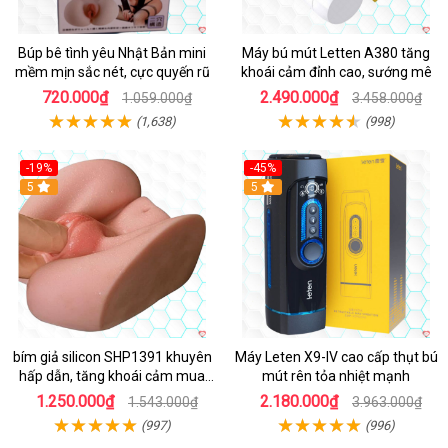
Búp bê tình yêu Nhật Bản mini
Máy bú mút Letten A380 tăng
mềm mịn sắc nét, cực quyến rũ
khoái cảm đỉnh cao, sướng mê
720.000₫
2.490.000₫
1.059.000₫
3.458.000₫
(1,638)
(998)
-19%
-45%
Hot
5
Hot
5
bím giả silicon SHP1391 khuyên
Máy Leten X9-IV cao cấp thụt bú
hấp dẫn, tăng khoái cảm mua
mút rên tỏa nhiệt mạnh
ngay
1.250.000₫
2.180.000₫
1.543.000₫
3.963.000₫
(997)
(996)