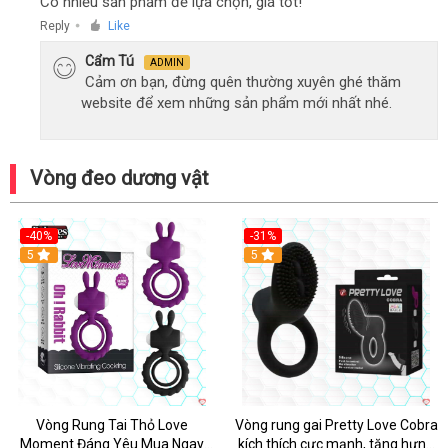
Có nhiều sản phẩm để lựa chọn, giá tốt!
Reply
Like
●
Cẩm Tú
ADMIN
Cảm ơn bạn, đừng quên thường xuyên ghé thăm
website để xem những sản phẩm mới nhất nhé.
Vòng đeo dương vật
-40%
-31%
5
5
Vòng Rung Tai Thỏ Love
Vòng rung gai Pretty Love Cobra
Moment Đáng Yêu Mua Ngay
kích thích cực mạnh, tăng hưng