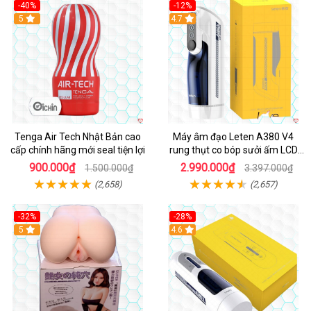
-40%
-12%
Hot
5
Hot
4.7
Tenga Air Tech Nhật Bản cao
Máy âm đạo Leten A380 V4
cấp chính hãng mới seal tiện lợi
rung thụt co bóp sưởi ấm LCD
đẹp
900.000₫
2.990.000₫
1.500.000₫
3.397.000₫
(2,658)
(2,657)
-32%
-28%
Hot
5
Hot
4.6