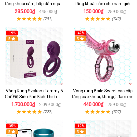
tăng khoái cảm, hấp dẫn người
tăng khoái cảm cho nam giới
dùng
285.000₫
150.000₫
445.000₫
259.000₫
(791)
(742)
-19%
-42%
5
5
Vòng Rung Svakom Tammy 5
Vòng rung Baile Sweet cao cấp
Chế Độ Siêu Phê Kích Thích Tối
tăng cực khoái, khơi gợi đam mê
Đa
1.700.000₫
440.000₫
2.099.000₫
759.000₫
(727)
(707)
-35%
-12%
Hot
5
5