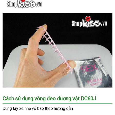
Vòng
Cách sử dụng vòng đeo dương vật DC60J
mặt
trời
Dùng tay xé nhẹ vỏ bao theo hướng dẫn.
đeo