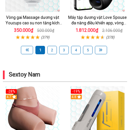
Vòng gai Massage dương vật
Máy tập dương vật Love Spouse
Youcups cao su non tăng kích
đa năng điều khiển app, vòng
thước
đeo siêu tiện
350.000₫
1.812.000₫
500.000₫
2.106.000₫
(379)
(378)
1
2
3
4
5
Sextoy Nam
-28%
-19%
4.7
Hot
4.8