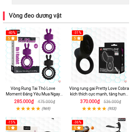
Vòng đeo dương vật
-40%
-31%
5
5
Vòng Rung Tai Thỏ Love
Vòng rung gai Pretty Love Cobra
Moment Đáng Yêu Mua Ngay
kích thích cực mạnh, tăng hưng
Giá Tốt
phấn
285.000₫
370.000₫
475.000₫
536.000₫
(969)
(953)
-15%
-36%
Hot
5
Hot
5