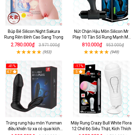
Búp Bê Silicon Night Sakura
Nút Chặn Hậu Môn Silicon Mr
Rung Rên Đỉnh Cao Sang Trọng
Play 10 Tần Số Rung Mạnh Mẽ
Kích Thích
2.780.000₫
810.000₫
3.971.000₫
953.000₫
(953)
(949)
-41%
-17%
Hot
4.7
5
Trứng rung hậu môn Yunman
Máy Rung Crazy Bull White Flora
điều khiển từ xa có quai kích
12 Chế Độ Siêu Thật, Kích Thích
thích