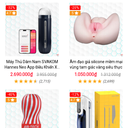
-32%
-20%
Hot
4.7
Hot
5
Máy Thủ Dâm Nam SVAKOM
Âm đạo giả silicone mềm mại
Hannes Neo App Điều Khiển Xa
vùng tam giác vàng siêu thực
Cao Cấp
2.690.000₫
1.050.000₫
3.955.000₫
1.312.000₫
(2,715)
(2,699)
-40%
-12%
Hot
5
Hot
4.7