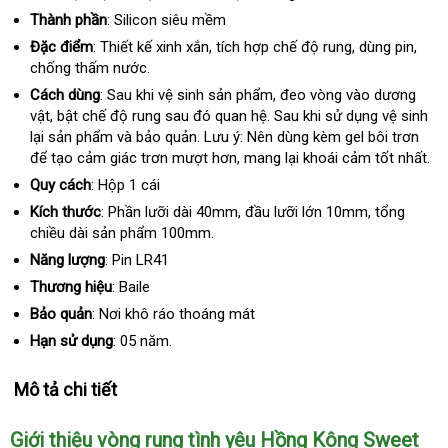
Thành phần
: Silicon siêu mềm
Đặc điểm
: Thiết kế xinh xắn
nơi
, tích hợp chế độ rung
thương
, dùng pin
Mỹ
,
chống thấm nước.
nào
hiệu
Cách dùng
: Sau khi vệ sinh sản phẩm
giao
, đeo vòng vào dương
vật
ở
, bật chế độ rung sau đó quan hệ
rẻ
. Sau khi sử dụng vệ sinh
hàng
lại sản phẩm và bảo quản
đâu
cung
. Lưu ý: Nên dùng kèm gel bôi trơn
nhất
quà
để tạo cảm giác trơn mượt hơn
tốt
cấp
đổi
, mang lại khoái cảm tốt nhất.
tặng
trả
Quy cách
:
Hộp 1 cái
Kích thước
: Phần lưỡi dài 40mm
amazon
, đầu lưỡi lớn 10mm
dịch
, tổng
chiều dài sản phẩm 100mm.
vụ
Năng lượng
: Pin LR41
Thương hiệu
: Baile
Bảo quản
: Nơi khô ráo thoáng mát
Hạn sử dụng
: 05 năm.
Mô tả chi tiết
Giới thiệu vòng rung tình yêu Hồng Kông Sweet