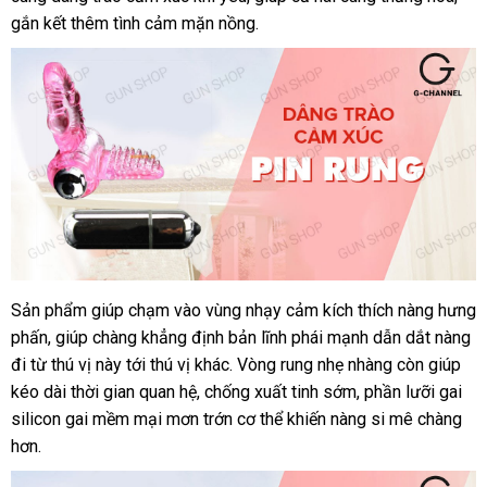
tình
gắn kết thêm tình cảm mặn nồng.
đảo
mua
yêu
cao
cấp
Baile
Sweet
Sản phẩm giúp chạm vào vùng nhạy cảm kích thích nàng hưng
Vòng
phấn
rung
lắp
, giúp chàng khẳng định bản lĩnh phái mạnh dẫn dắt nàng
tình
đi từ thú vị này tới thú vị khác
đặt
tư
. Vòng rung nhẹ nhàng còn giúp
yêu
kéo dài thời gian quan hệ
nơi
, chống xuất tinh sớm
vấn
link
, phần lưỡi gai
cao
silicon gai mềm mại mơn trớn cơ thể khiến nàng si mê chàng
nào
web
cấp
hơn.
Baile
Sweet