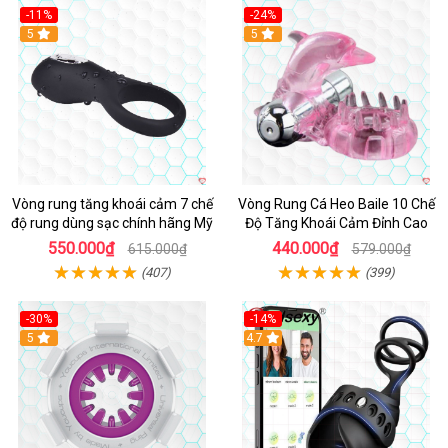
-11%
-24%
5
5
Vòng rung tăng khoái cảm 7 chế
Vòng Rung Cá Heo Baile 10 Chế
độ rung dùng sạc chính hãng Mỹ
Độ Tăng Khoái Cảm Đỉnh Cao
550.000₫
440.000₫
615.000₫
579.000₫
(407)
(399)
-30%
-14%
5
4.7