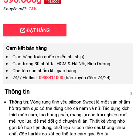
448.000₫
Khuyến mãi:
-13%
ĐẶT HÀNG
Cam kết bán hàng
Giao hàng toàn quốc (miễn phí ship)
Giao trong 30 phút tại HCM & Hà Nội, Bình Dương
Che tên sản phẩm khi giao hàng
24/7 Hotline:
0938411000
(bán xuyên đêm 24/24)
Thông tin
Thông tin
:
Vòng rung tình yêu silicon Sweet là một sản phẩm
hỗ trợ tình dục có thể dùng cho cả nam và nữ
cửa
. Tác dụng kích
thích xúc cảm
mua
, tạo hưng phấn
xuất
, mang lại các trải nghiệm mới
hàng
mẻ
cao
, rực lửa
link
, đê mê đổi gió chuyện ái ân
sắm
xứ
mới
. Thiết kế vòng nhỏ
gọn bỏ hộp tiện dụng
cấp
web
cũ
, chất liệu silicon dẻo dai
nhất
lừa
, không chứa
chất độc hại khi cọ xát cơ thể tạo cảm giác êm ái.
đảo