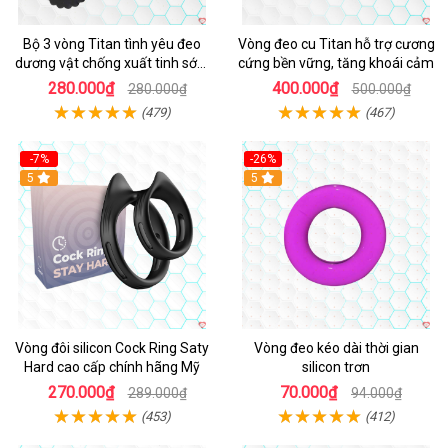
Bộ 3 vòng Titan tình yêu đeo
Vòng đeo cu Titan hỗ trợ cương
dương vật chống xuất tinh sớm
cứng bền vững, tăng khoái cảm
chất liệu silicon y tế
280.000₫
400.000₫
280.000₫
500.000₫
(479)
(467)
-7%
-26%
5
5
Vòng đôi silicon Cock Ring Saty
Vòng đeo kéo dài thời gian
Hard cao cấp chính hãng Mỹ
silicon trơn
270.000₫
70.000₫
289.000₫
94.000₫
(453)
(412)