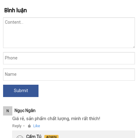
nên
cấp
mua
Bình luận
-
Baile
Sweet
Ngọc Ngân
N
Giá rẻ, sản phẩm chất lượng, mình rất thích!
Reply
Like
●
Cẩm Tú
ADMIN