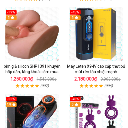
-19%
-45%
Hot
5
Hot
5
bím giả silicon SHP1391 khuyên
Máy Leten X9-IV cao cấp thụt bú
hấp dẫn, tăng khoái cảm mua
mút rên tỏa nhiệt mạnh
ngay
1.250.000₫
2.180.000₫
1.543.000₫
3.963.000₫
(997)
(996)
-33%
-40%
Hot
4.9
5