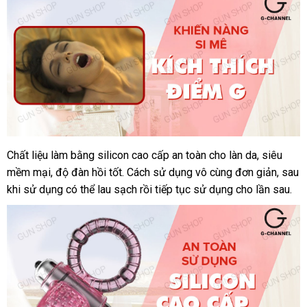
Chất liệu làm bằng silicon cao cấp an toàn cho làn da
hỗ
, siêu
Vòng
mềm mại
rung
tự
, độ đàn hồi tốt
cửa
. Cách sử dụng vô cùng đơn giản
trợ
phụ
, sau
tình
khi sử dụng
động
to
có thể lau sạch rồi tiếp tục sử dụng cho lần sau.
hàng
kiện
yêu
cao
cấp
Baile
Sweet