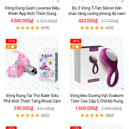
Vòng Rung Gush Lovense Điều
Bộ 3 Vòng TiTan Silicon bền
Khiển App Kích Thích Sung
chắc tăng cường phong độ nam
Sướng
4.500.000₫
420.000₫
6.923.000₫
477.000₫
(695)
(659)
-16%
-45%
Hot
5
5
Vòng Rung Tai Thỏ Baile Siêu
Vòng Đeo Dương Vật Svakom
Phê Kích Thích Tăng Khoái Cảm
Tyler Cao Cấp 5 Chế Độ Rung
Mạnh Mẽ Kích Thích Điểm G
290.000₫
1.600.000₫
345.000₫
2.909.000₫
(652)
(560)
-30%
-24%