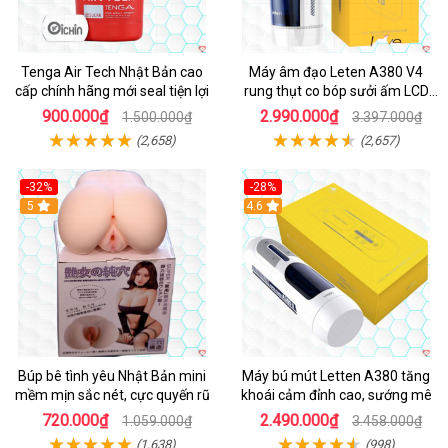
Tenga Air Tech Nhật Bản cao
Máy âm đạo Leten A380 V4
cấp chính hãng mới seal tiện lợi
rung thụt co bóp sưởi ấm LCD
đẹp
900.000₫
2.990.000₫
1.500.000₫
3.397.000₫
(2,658)
(2,657)
-32%
-28%
Hot
5
Hot
4.6
Búp bê tình yêu Nhật Bản mini
Máy bú mút Letten A380 tăng
mềm mịn sắc nét, cực quyến rũ
khoái cảm đỉnh cao, sướng mê
720.000₫
2.490.000₫
1.059.000₫
3.458.000₫
(1,638)
(998)