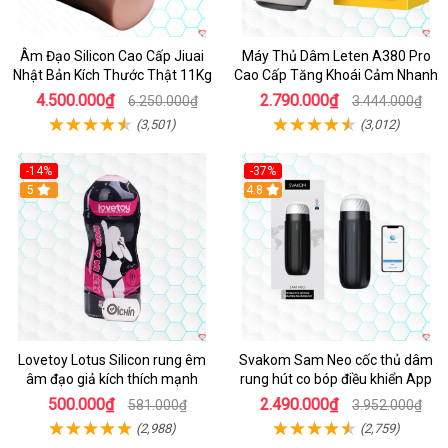
Âm Đạo Silicon Cao Cấp Jiuai
Máy Thủ Dâm Leten A380 Pro
Nhật Bản Kích Thước Thật 11Kg
Cao Cấp Tăng Khoái Cảm Nhanh
4.500.000₫
2.790.000₫
6.250.000₫
3.444.000₫
(3,501)
(3,012)
-14%
-37%
Hot
5
4.8
Lovetoy Lotus Silicon rung êm
Svakom Sam Neo cốc thủ dâm
âm đạo giả kích thích mạnh
rung hút co bóp điều khiển App
500.000₫
2.490.000₫
581.000₫
3.952.000₫
(2,988)
(2,759)