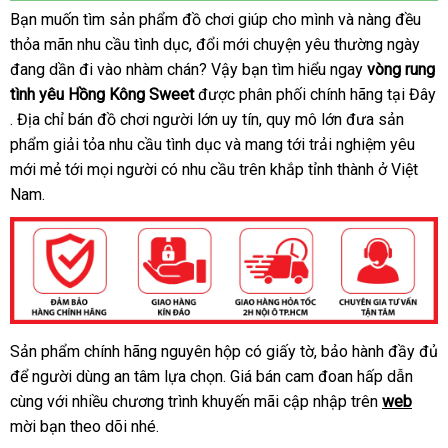
Bạn muốn tìm sản phẩm đồ chơi giúp cho mình
facebook
và nàng đều
thỏa mãn nhu cầu tình dục
tốt
, đổi mới chuyện yêu thường ngày
đang dần đi vào nhàm chán
nhất
tận
? Vậy bạn tìm hiểu ngay
vòng rung
tình yêu Hồng Kông Sweet
lừa
được phân phối chính hãng tại Đây
nơi
giá
. Địa chỉ bán đồ chơi người lớn uy tín
đảo
amazon
, quy mô lớn đưa sản
rẻ
phẩm giải tỏa nhu cầu tình dục
trung
và mang tới trải nghiệm yêu
mới mẻ tới
Trung
mọi người có nhu cầu trên khắp tỉnh thành ở Việt
tâm
Nam.
Quốc
Sản phẩm chính hãng nguyên hộp có giấy tờ
miễn
, bảo hành đầy đủ
Vòng
hỗ
để người dùng an tâm lựa chọn
rung
siêu
. Giá bán cam đoan hấp dẫn
phí
tình
trợ
cùng
kho
với nhiều chương trình khuyến mãi cập nhập trên
thị
web
yêu
mời bạn theo dõi
hàng
có
nhé.
cao