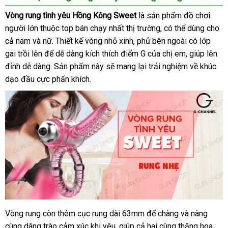
Vòng rung tình yêu Hồng Kông Sweet
là sản phẩm đồ chơi
người lớn thuộc top bán chạy nhất thị trường
nhập
,
có
có thể dùng cho
cả nam
thảo
và nữ
địa
. Thiết kế vòng nhỏ xinh
thảo
, phủ bên ngoài có lớp
khẩu
nên
gai trồi lên
luận
lừa
để dễ dàng kích thích điểm G
chỉ
luận
cũ
của chị em
chọn
lớn
, giúp lên
đỉnh dễ dàng
đảo
qua
. Sản phẩm này
voucher
sẽ mang lại trải nghiệm về khúc
dạo đầu cực phấn khích.
app
Vòng rung còn thêm cục rung dài 63mm
giá
để chàng
hướng
và nàng
Vòng
cùng dâng trào cảm xúc khi yêu
rung
lừa
, giúp cả hai cùng thăng hoa
rẻ
dẫn
đặt
,