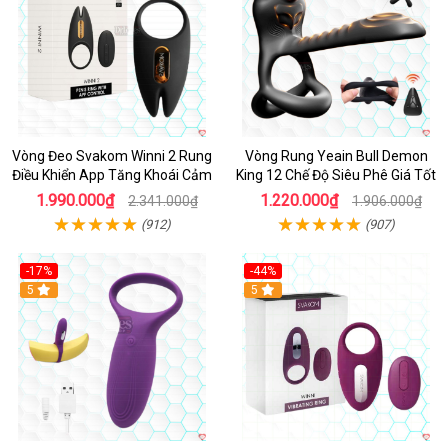
Vòng Đeo Svakom Winni 2 Rung
Vòng Rung Yeain Bull Demon
Điều Khiển App Tăng Khoái Cảm
King 12 Chế Độ Siêu Phê Giá Tốt
1.990.000₫
1.220.000₫
2.341.000₫
1.906.000₫
(912)
(907)
-17%
-44%
Hot
5
5