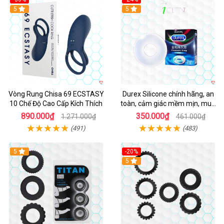
Hot
5
5
Vòng Rung Chisa 69 ECSTASY
Durex Silicone chính hãng, an
10 Chế Độ Cao Cấp Kích Thích
toàn, cảm giác mềm mịn, mua
ngay
890.000₫
350.000₫
1.271.000₫
461.000₫
(491)
(483)
5
-20%
Hot
5