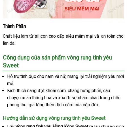
Thành Phần
Vòng
rung
Chất liệu làm từ silicon cao cấp siêu mềm mại và an toàn cho
tình
làn da.
yêu
cao
Công dụng
khuyến
của sản phẩm vòng rung tình yêu
cấp
Baile
Sweet
mãi
Sweet
Hỗ trợ tình dục cho nam
mua
và nữ
chất
, mang lại trải nghiệm yêu mới
mẻ.
sắm
lượng
Kích thích nàng đạt khoái cảm
giá
, chàng hưng phấn
mua
, câu
chuyện ái ân thăng hoa
bền
và xóa đi sự nhàm chán trong chốn
rẻ
sắm
phòng the
lừa
, gia tăng thêm tình cảm
bảo
của cặp đôi.
đảo
hành
Hướng dẫn sử dụng vòng rung tình yêu Sweet
Lấy
vòng rung tình yêu Hồng Kông Sweet
ra lau chùi vệ sinh