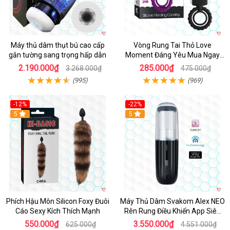
Máy thủ dâm thụt bú cao cấp
Vòng Rung Tai Thỏ Love
gắn tường sang trọng hấp dẫn
Moment Đáng Yêu Mua Ngay
Giá Tốt
2.190.000₫
285.000₫
3.268.000₫
475.000₫
(995)
(969)
-12%
-22%
Hot
5
5
Phích Hậu Môn Silicon Foxy Đuôi
Máy Thủ Dâm Svakom Alex NEO
Cáo Sexy Kích Thích Mạnh
Rên Rung Điều Khiển App Siêu
Phê
550.000₫
3.550.000₫
625.000₫
4.551.000₫