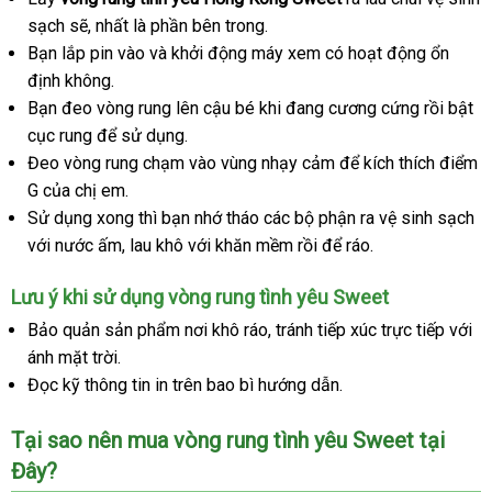
sạch
địa
sẽ
ở
, nhất là phần bên trong.
Bạn lắp pin vào
chỉ
đâu
tốt
và khởi động máy xem có hoạt động ổn
định không.
nhất
Bạn đeo vòng rung lên cậu bé khi đang cương cứng rồi bật
cục rung
an
để sử dụng.
Đeo vòng rung chạm vào vùng nhạy cảm
toàn
Pháp
để kích thích điểm
G
shop
của chị em.
Sử dụng xong
hướng
thì bạn nhớ tháo
đã
các bộ phận ra vệ sinh sạch
nơ
với nước ấm
mới
, lau khô
dẫn
nội
với khăn mềm rồi
qua
giá
để ráo.
b
nhất
địa
sử
rẻ
Lưu ý khi sử dụng vòng rung tình yêu Sweet
dụng
Bảo quản sản phẩm nơi khô ráo
hướng
, tránh tiếp xúc trực tiếp
miễn
với
ánh mặt trời.
dẫn
phí
Đọc kỹ thông tin in trên bao bì hướng dẫn.
Tại sao nên mua vòng rung tình yêu Sweet tại
Đây?