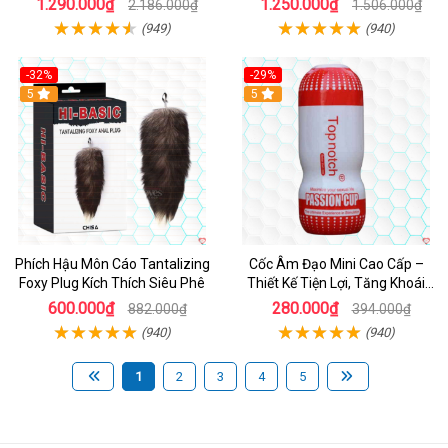
1.290.000₫
1.250.000₫
2.186.000₫
1.506.000₫
(949)
(940)
-32%
-29%
Hot
5
5
Phích Hậu Môn Cáo Tantalizing
Cốc Âm Đạo Mini Cao Cấp –
Foxy Plug Kích Thích Siêu Phê
Thiết Kế Tiện Lợi, Tăng Khoái
Cảm
600.000₫
280.000₫
882.000₫
394.000₫
(940)
(940)
1
2
3
4
5