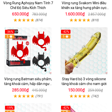
Vòng Rung Aphojoy Nam Tính 7
Vòng rung Svakom Wini điều
Chế Độ Siêu Kích Thích
khiển xa tăng hưng phấn cực
đỉnh
650.000₫
1.600.000₫
783.000₫
2.857.000₫
(874)
(819)
-36%
-42%
5
5
Vòng rung Batman siêu phẩm,
Stay Hard bộ 3 vòng silicone
tăng khoái cảm, hấp dẫn người
tăng khoái cảm cho nam giới
dùng
285.000₫
150.000₫
445.000₫
259.000₫
(791)
(742)
-19%
-42%