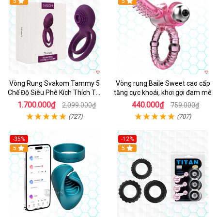
5
5
Vòng Rung Svakom Tammy 5
Vòng rung Baile Sweet cao cấp
Chế Độ Siêu Phê Kích Thích Tối
tăng cực khoái, khơi gợi đam mê
Đa
1.700.000₫
440.000₫
2.099.000₫
759.000₫
(727)
(707)
-35%
-12%
Hot
5
5