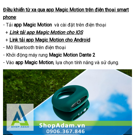
App
Magic
Điều khiển từ xa qua app Magic Motion trên điện thoại smart
Motion
phone
:
Dante
- Tải
app Magic Motion
đặt
và cài đặt trên điện thoại
2
+
Link tải app Magic Motion cho IOS
hàng
+
Link tải app Magic Motion cho Android
- Mở Bluetooth trên điện thoại
- Khởi động máy rung
Magic Motion Dante 2
- Vào
app Magic Motion
hướng
, lựa chọn tính năng
lấy
và sử dụng.
dẫn
hàng