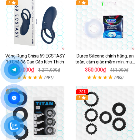
Hot
5
5
Vòng Rung Chisa 69 ECSTASY
Durex Silicone chính hãng, an
10 Chế Độ Cao Cấp Kích Thích
toàn, cảm giác mềm mịn, mua
ngay
890.000₫
350.000₫
1.271.000₫
461.000₫
(491)
(483)
5
-20%
Hot
5