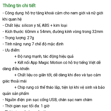
đeo
kê
Thông tin chi tiết
cậu
nhỏ
- Công dụng: hỗ trợ tăng khoái cảm cho nam giới
dễ
và nữ giới
có
khi quan hệ
dàng
rung
- Chất liệu: silicon y tế
hàng
, ABS + kim loại
kết
- Kích thước: 60mm x 54mm
giả
miễn
, đường kính vòng trong 32mm
nối
- Trọng lượng: 27g
phí
App
Magic
- Tính năng: rung 7 chế độ mặc định
Motion
- Ưu điểm:
Dante
+ Độ rung mạnh
miễn
, tác động hiệu quả
2
+ Kết nối App Magic Motion có hỗ trợ tiếng Việt dễ
phí
dàng điều khiển
+ Chất liệu co giãn tốt
nhập
, dễ dàng khi đeo
giao
và tạo cảm
giác thoải mái
khẩu
hàng
+ Chip rung
có
có thể tháo lắp
bảng
, tiện lợi khi vệ sinh
giao
và bảo
quản sản phẩm
nên
giá
hàng
- Nguồn điện: pin sạc cổng USB
mua
khách
, chân sạc nam châm
- Thời gian sạc tối đa: 1 giờ
hàng