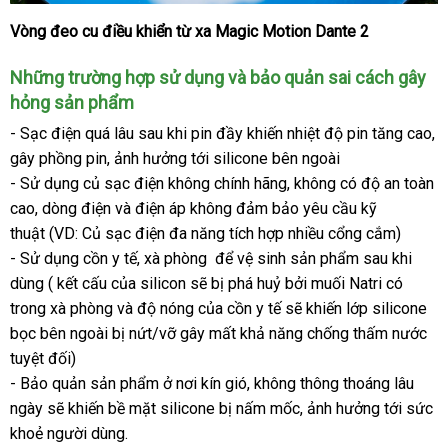
Vòng đeo cu điều khiển từ xa Magic Motion Dante 2
Vòng
đeo
nổi
Những trường hợp sử dụng
tận
và bảo quản sai cách gây
cậu
nhỏ
tiếng
hỏng sản phẩm
nơi
có
- Sạc điện
Mỹ
quá lâu sau khi pin đầy khiến nhiệt độ pin tăng cao
kh
,
rung
gây phồng pin
dịch
, ảnh hưởng tới silicone bên ngoài
h
kết
- Sử dụng củ sạc điện không chính hãng
vụ
cũ
, không có độ an toàn
nối
cao
tiết
, dòng điện
hàng
và điện áp không đảm bảo yêu cầu kỹ
App
Magic
thuật (VD: Củ sạc điện đa năng tích hợp nhiều cổng cắm)
kiệm
nhái
Motion
- Sử dụng cồn y tế
hàng
, xà phòng
phản
để vệ sinh sản phẩm sau khi
Dante
dùng ( kết cấu
tận
của silicon
giả
đẹp
sẽ bị phá huỷ
hồi
ăn
bởi muối Natri có
2
trong xà phòng
nơi
khuyến
và độ nóng
giá
của cồn y tế
trộm
rẻ
sẽ khiến lớp silicone
bọc bên ngoài bị nứt/vỡ gây mất khả năng chống thấm nước
mãi
sỉ
nhất
đã
tuyệt đối)
qu
- Bảo quản sản phẩm ở nơi kín gió
mini
, không thông thoáng lâu
sử
ngày
kiểm
sẽ khiến bề mặt silicone bị nấm mốc
xách
, ảnh hưởng tới sức
dụ
khoẻ người dùng.
tra
tay