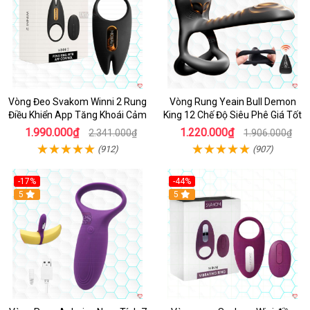
Vòng Đeo Svakom Winni 2 Rung
Vòng Rung Yeain Bull Demon
Điều Khiển App Tăng Khoái Cảm
King 12 Chế Độ Siêu Phê Giá Tốt
1.990.000₫
1.220.000₫
2.341.000₫
1.906.000₫
(912)
(907)
-17%
-44%
Hot
5
5