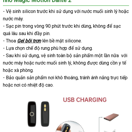
có
rung
- Vệ sinh silicon trước khi sử dụng
nhận
với nước muối sinh lý
lấy
hoặc
kết
nước máy.
xét
hàng
nối
- Sạc pin trong vòng 90 phút trước khi dùng
bỏ
, không
chất
để sạc
hàng
App
quá lâu sau khi đầy pin.
sỉ
lượng
giả
Magic
- Thoa
Gel bôi trơn
lên bề mặt silicone.
Motion
- Lựa chọn chế độ rung phù hợp
địa
để sử dụng.
Dante
- Sau khi sử dụng
2
Hàn
, vệ sinh toàn bộ sản phẩm một lần nữa
chỉ
thế
với
nước máy
shopee
hoặc nước muối sinh lý
Quốc
facebook
, không
thế
được dùng cồn y tế
giới
sh
hoặc xà phòng.
giới
- Bảo quản sản phẩm nơi khô thoáng
có
, tránh ánh nắng trực tiếp
đ
hoặc nơi có nhiệt độ cao.
nên
mua