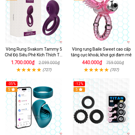
Vòng Rung Svakom Tammy 5
Vòng rung Baile Sweet cao cấp
Chế Độ Siêu Phê Kích Thích Tối
tăng cực khoái, khơi gợi đam mê
Đa
1.700.000₫
440.000₫
2.099.000₫
759.000₫
(727)
(707)
-35%
-12%
Hot
5
5