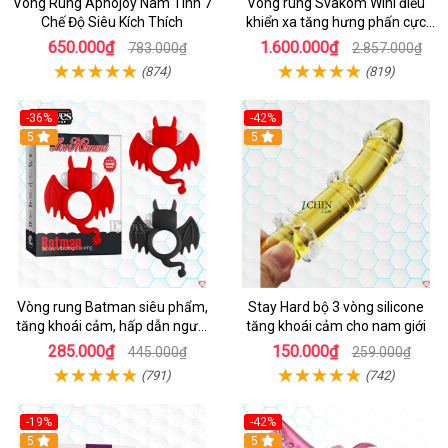
Vòng Rung Aphojoy Nam Tính 7
Vòng rung Svakom Wini điều
Chế Độ Siêu Kích Thích
khiển xa tăng hưng phấn cực
đỉnh
650.000₫
1.600.000₫
783.000₫
2.857.000₫
(874)
(819)
-36%
-42%
5
5
Vòng rung Batman siêu phẩm,
Stay Hard bộ 3 vòng silicone
tăng khoái cảm, hấp dẫn người
tăng khoái cảm cho nam giới
dùng
285.000₫
150.000₫
445.000₫
259.000₫
(791)
(742)
-19%
-42%
5
5