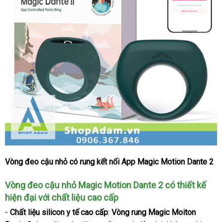
Vòng đeo cậu nhỏ có rung kết nối App Magic Motion Dante 2
Vòng
đeo
Vòng đeo cậu nhỏ Magic Motion Dante 2 có thiết kế
cậu
nhỏ
hiện đại
shop
với chất liệu cao cấp
có
-
Chất liệu silicon y tế cao cấp
:
Vòng rung Magic Moiton
rung