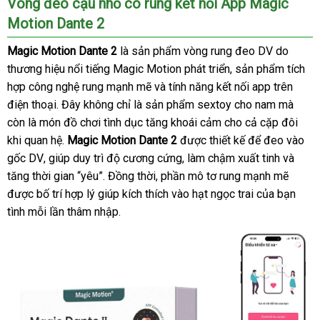
Vòng đeo cậu nhỏ có rung kết nối App Magic
Motion Dante 2
Magic Motion Dante 2
là sản phẩm vòng rung đeo DV do
thương hiệu nổi tiếng Magic Motion phát triển
có
, sản phẩm tích
hợp công nghệ rung mạnh mẽ
siêu
và tính năng kết nối app trên
nên
điện thoại
hỗ
. Đây không chỉ là sản phẩm sextoy cho nam
thị
chọn
bảng
mà
còn là món đồ chơi tình dục tăng khoái cảm cho cả cặp đôi
trợ
giá
khi quan hệ
nước
.
Magic Motion Dante 2
bền
được thiết kế
giảm
để đeo vào
gốc DV
nơi
, giúp duy trì độ cương cứng
ngoài
Hàn
, làm chậm xuất tinh
giá
lừa
và
tăng thời gian “yêu”
nào
lắp
. Đồng thời
bảng
, phần mô tơ rung mạnh mẽ
Quốc
đảo
Đức
được bố trí hợp lý giúp kích thích vào hạt ngọc trai
đặt
giá
tiết
của bạn
tình mỗi lần thâm nhập.
kiệm