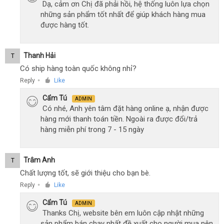
Dạ, cảm ơn Chị đã phải hồi, hệ thống luôn lựa chọn
những sản phẩm tốt nhất để giúp khách hàng mua
được hàng tốt.
Thanh Hải
T
Có ship hàng toàn quốc không nhỉ?
Reply
Like
●
Cẩm Tú
ADMIN
Có nhé, Anh yên tâm đặt hàng online ạ, nhận được
hàng mới thanh toán tiền. Ngoài ra được đổi/trả
hàng miễn phí trong 7 - 15 ngày
Trâm Anh
T
Chất lượng tốt, sẽ giới thiệu cho bạn bè.
Reply
Like
●
Cẩm Tú
ADMIN
Thanks Chị, website bên em luôn cập nhật những
sản phẩm bán chạy nhất đề xuất cho người mua nên