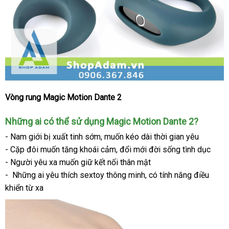
Vòng rung Magic Motion Dante 2
Vòng
đeo
Pháp
Những ai
khuyến
có thể sử dụng Magic Motion Dante 2?
cậu
nhỏ
mãi
- Nam giới bị xuất tinh sớm
sửa
, muốn kéo dài thời gian yêu
có
- Cặp đôi muốn tăng khoái cảm
chữa
thương
, đổi mới đời sống tình dục
rung
- Người yêu xa muốn giữ kết nối thân mật
hiệu
kết
-
mua
Những ai yêu thích sextoy thông minh
đặt
, có tính năng điều
nối
khiển từ xa
sắm
mua
App
Magic
Motion
Dante