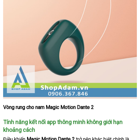
Vòng rung cho nam Magic Motion Dante 2
Vòng
đeo
Tính năng kết nối app thông minh không giới hạn
cậu
nhỏ
khoảng cách
có
Điều khiến
Magic Motion Dante 2
trở nên khác biệt chính là