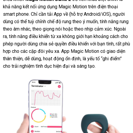
rung
khả năng kết nối ứng dụng Magic Motion trên điện thoại
kết
smart phone
nhập
. Chỉ cần tải App về (hỗ trợ Android/iOS)
sử
, người
nối
dùng
đánh
có thể tuỳ chỉnh chế độ rung theo ý muốn
khẩu
facebook
, tính năng rung
dụng
App
Magic
theo âm nhác
giá
voucher
, theo giọng nói
mới
hoặc theo nhịp cảm xúc
xuất
. Ngoài
Motion
ra
thế
, tính năng điều khiển từ xa không giới hạn khoảng cách cho
nhất
khẩu
Dante
phép người dùng chia sẻ quyền điều khiển
giới
tiết
với bạn tình
Đức
,
chiết
rất phù
2
hợp cho
cao
các cặp đôi yêu xa. App Magic Motion có giao diện
kiệm
khấu
thân thiện
cấp
ăn
, dễ dùng
link
, hoạt động ổn định
qua
, là yếu tố “ghi điểm”
cho trải nghiệm tình dục hiện đại
trộm
web
đặt
và sáng tạo.
app
hàng