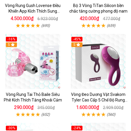
Vòng Rung Gush Lovense Điều
Bộ 3 Vòng TiTan Silicon bền
Khiển App Kích Thích Sung
chắc tăng cường phong độ nam
Sướng
4.500.000₫
420.000₫
6.923.000₫
477.000₫
(695)
(659)
-16%
-45%
Hot
5
5
Vòng Rung Tai Thỏ Baile Siêu
Vòng Đeo Dương Vật Svakom
Phê Kích Thích Tăng Khoái Cảm
Tyler Cao Cấp 5 Chế Độ Rung
Mạnh Mẽ Kích Thích Điểm G
290.000₫
1.600.000₫
345.000₫
2.909.000₫
(652)
(560)
-30%
-24%