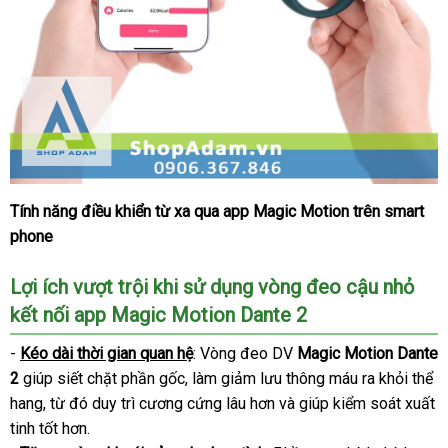
Tính năng điều khiển từ xa qua app Magic Motion trên smart
Vòng
phone
đeo
cậu
nhỏ
Lợi ích vượt trội khi sử dụng vòng đeo cậu nhỏ
có
kết nối app Magic Motion Dante 2
rung
kết
-
Kéo dài thời gian quan hệ
: Vòng đeo DV
Magic Motion Dante
nối
2
giúp siết chặt phần gốc
thống
, làm giảm lưu thông máu ra khỏi thể
App
hang
trung
, từ đó duy trì cương cứng lâu hơn
kê
nội
và giúp kiểm soát xuất
Magic
tinh tốt hơn.
tâm
địa
Motion