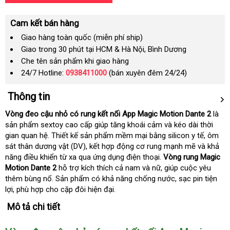
Cam kết bán hàng
Giao hàng toàn quốc (miễn phí ship)
Giao trong 30 phút tại HCM & Hà Nội, Bình Dương
Che tên sản phẩm khi giao hàng
24/7 Hotline:
0938411000
(bán xuyên đêm 24/24)
Thông tin
Vòng đeo cậu nhỏ có rung kết nối App Magic Motion Dante 2
là
sản phẩm sextoy cao cấp giúp tăng khoái cảm và kéo dài thời
gian quan hệ
phân
. Thiết kế sản phẩm mềm mại bằng silicon y tế
nhanh
, ôm
sát thân dương vật (DV)
phối
mới
, kết hợp động cơ rung mạnh mẽ và khả
nhất
năng điều khiển từ xa qua ứng dụng điện thoại
nhất
hàng
.
Vòng rung Magic
Motion Dante 2
hỗ trợ kích thích cả nam và nữ
Hiệu
kiểm
, giúp cuộc yêu
thêm bùng nổ
kiểm
. Sản phẩm có khả năng chống nước
tra
đấu
, sạc pin tiện
lợi
trung
, phù hợp cho cặp đôi hiện đại.
tra
giá
tâm
Mô tả chi tiết