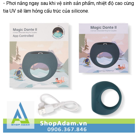
- Phơi nắng ngay sau khi vệ sinh sản phẩm
địa
, nhiệt độ cao cùng
tia UV
cung
sẽ làm hỏng cấu trúc
mini
của silicone.
chỉ
cấp