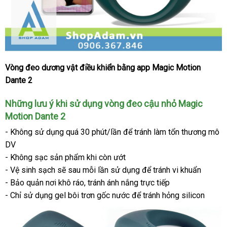
Vòng đeo dương vật điều khiển bằng app Magic Motion
Vòng
Dante 2
đeo
cậu
nhỏ
tư
Những lưu ý khi sử dụng vòng đeo cậu nhỏ Magic
có
vấn
Motion Dante 2
rung
- Không sử dụng
quà
quá 30 phút/lần
tiết
để tránh làm tổn thương mô
kết
DV
tặng
kiệm
nối
- Không sạc sản phẩm khi còn ướt
App
Magic
- Vệ sinh sạch
đặt
sẽ sau mỗi lần sử dụng
nhập
để tránh vi khuẩn
Motion
- Bảo quản nơi khô ráo
hàng
giá
, tránh ánh nắng trực tiếp
khẩu
Dante
- Chỉ sử dụng gel bôi trơn gốc nước
bán
tốt
để tránh hỏng silicon
2
nhất