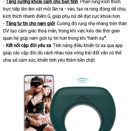
-
Tăng cường khoái cảm cho bạn tình
: Phần rung kích thích
Dante
trực tiếp lên âm vật mỗi lần ra - vào
2
so
, tạo ra rung động dễ chịu
hư
,
kích thích nhanh điểm G
cao
, giúp phụ nữ dễ đạt cực khoái hơn.
sánh
dẫ
-
Tăng tự tin cho nam giới
cấp
: Cường độ rung nhẹ nhàng trên thân
DV tạo cảm giác thoả mãn
theo
, trong khi việc kéo dài thời gian
quan hệ giúp nam giới tự tin hơn trong khi "hành sự
yêu
"
.
-
Kết nối cặp đôi yêu xa
: Tính năng điều khiển từ xa qua app
cầu
giúp
hướng
các cặp đôi
facebook
dù cách nhau nửa vòng trái đất
tại
vẫn
bỏ
có thể
chia sẻ cảm xúc, khiến tình yêu thêm bền chặt.
dẫn
nhà
sỉ