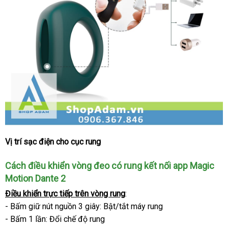
Vị trí sạc điện cho cục rung
Vòng
đeo
Cách điều khiển vòng đeo có rung kết nối app Magic
cậu
nhỏ
Motion Dante 2
có
Điều khiển trực tiếp trên vòng rung
:
rung
- Bấm giữ nút nguồn 3 giây: Bật/tắt máy rung
kết
- Bấm 1 lần: Đổi chế độ rung
nối