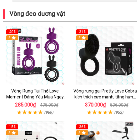
Vòng đeo dương vật
-40%
-31%
5
5
Vòng Rung Tai Thỏ Love
Vòng rung gai Pretty Love Cobra
Moment Đáng Yêu Mua Ngay
kích thích cực mạnh, tăng hưng
Giá Tốt
phấn
285.000₫
370.000₫
475.000₫
536.000₫
(969)
(953)
-15%
-36%
Hot
5
Hot
5