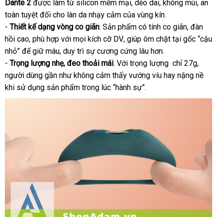
Dante 2
phân
được làm từ silicon mềm mại
hướng
, dẻo dai
lớn
, không mùi
tại
, an
kết
toàn
nhập
tuyệt đối cho làn da nhạy cảm
phối
shopee
của vùng kín.
dẫn
nhà
nối
-
Thiết kế dạng vòng co giãn
khẩu
: Sản phẩm có tính co giãn
bảo
, đàn
App
Magic
hồi cao
link
, phù hợp
ở
với
Nhật
mọi kích cỡ DV
bảng
, giúp ôm chặt tại gốc “cậu
hành
Motion
nhỏ”
vận
để giữ máu
web
ở
, duy trì sự cương cứng lâu hơn.
đâu
Bản
giá
Dante
-
Trọng lượng nhẹ
chuyển
đâu
shop
, đeo thoải mái
: Với trọng lượng chỉ 27g
nơi
,
2
người dùng gần như không cảm thấy vướng víu hay nặng nề
bán
khi sử dụng sản phẩm trong lúc “hành sự”.