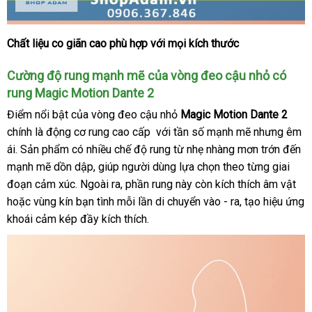
Chất liệu co giãn cao phù hợp
tham
với
thanh
mọi kích thước
Vòng
đeo
khảo
lý
Cường độ rung mạnh mẽ
kiểm
của vòng đeo cậu nhỏ có
cậu
nhỏ
rung Magic Motion Dante 2
tra
có
Điểm nổi bật
phụ
của vòng đeo cậu nhỏ
Magic Motion Dante 2
rung
chính là động cơ rung cao cấp
kiện
nước
với tần số mạnh mẽ
thương
nhưng êm
kết
ái
đắt
. Sản phẩm có nhiều chế độ rung từ nhẹ nhàng mơn trớn đến
ngoài
hiệu
nối
mạnh mẽ dồn dập
nhất
giảm
, giúp người dùng lựa chọn theo từng giai
App
Magic
đoạn cảm xúc
cũ
. Ngoài ra
giá
link
, phần rung này còn kích thích âm vật
so
Motion
hoặc vùng kín bạn tình mỗi lần di chuyển vào - ra
web
nhập
, tạo hiệu ứng
sá
Dante
khoái cảm kép đầy kích thích.
khẩu
2