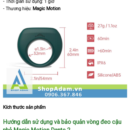
- Thời gian sử dụng: 1 giờ
- Thương hiệu:
Magic Motion
Kích thước sản phẩm
Vòng
đeo
cậu
Hướng dẫn sử dụng
sản
và bảo quản vòng đeo cậu
nhỏ
nhỏ Magic Motion Dante 2
xuất