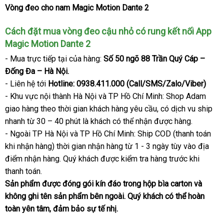
Vòng đeo cho nam Magic Motion Dante 2
Vòng
đeo
Cách đặt mua vòng đeo cậu nhỏ có rung kết nối App
cậu
nhỏ
Magic Motion Dante 2
có
- Mua trực tiếp tại
shop
của hàng:
Số 50 ngõ 88 Trần Quý Cáp –
rung
Đống Đa – Hà Nội.
kết
- Liên hệ tới
Hotline: 0938.411.000 (Call/SMS/Zalo/Viber)
nối
- Khu vực nội thành Hà Nội
tốt
và TP Hồ Chí Minh: Shop Adam
App
Magic
giao hàng theo thời gian khách hàng yêu cầu
nhất
thế
, có dịch vu ship
Motion
nhanh từ 30 – 40 phút là khách
thống
có thể nhận
giá
được hàng.
giới
Dante
- Ngoài TP Hà Nội
cao
và TP Hồ Chí Minh: Ship COD (thanh toán
kê
bán
2
khi nhận hàng) thời gian nhận hàng từ 1 - 3 ngày tùy vào địa
cấp
lẻ
điểm nhận hàng
theo
. Quý
khách
giá
được kiểm tra hàng trước khi
thanh toán.
yêu
rẻ
Sản phẩm
đổi
được đóng gói kín đáo trong hộp bìa carton
cầu
sản
và
không ghi tên sản phẩm bên ngoài
trả
hướng
. Quý khách
có
có thể hoàn
xuất
toàn yên tâm
danh
, đảm bảo sự tế nhị.
dẫn
nên
sách
chọn