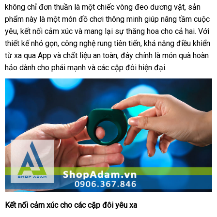
có
không chỉ đơn thuần là một chiếc vòng đeo dương vật
ở
, sản
rung
phẩm này là một món đồ chơi thông minh giúp nâng tầm cuộc
đâu
kết
yêu
quà
, kết nối cảm xúc
giá
và mang lại sự thăng hoa cho cả hai
trung
. Với
nối
thiết kế nhỏ gọn
tặng
tự
, công nghệ rung tiên tiến
sỉ
lấy
, khả năng điều khiển
tâm
App
Magic
từ xa qua App
so
và chất liệu an toàn
động
tư
, đây chính là món quà hoàn
hàng
Motion
hảo dành cho phái mạnh
sánh
vệ
và
thế
các cặp đôi hiện đại.
vấn
Dante
sinh
giới
2
Kết nối cảm xúc cho
thống
các cặp đôi yêu xa
Vòng