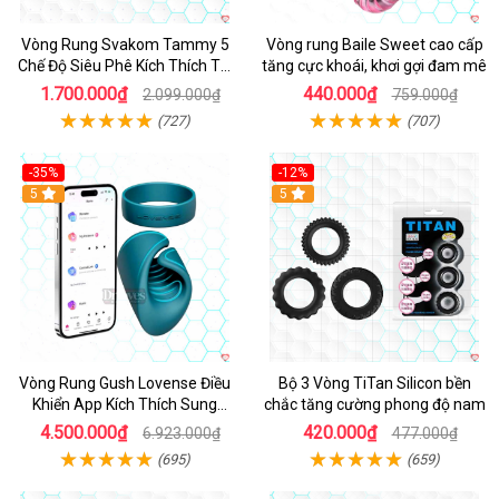
Vòng Rung Svakom Tammy 5
Vòng rung Baile Sweet cao cấp
Chế Độ Siêu Phê Kích Thích Tối
tăng cực khoái, khơi gợi đam mê
Đa
1.700.000₫
440.000₫
2.099.000₫
759.000₫
(727)
(707)
-35%
-12%
Hot
5
5
Vòng Rung Gush Lovense Điều
Bộ 3 Vòng TiTan Silicon bền
Khiển App Kích Thích Sung
chắc tăng cường phong độ nam
Sướng
4.500.000₫
420.000₫
6.923.000₫
477.000₫
(695)
(659)