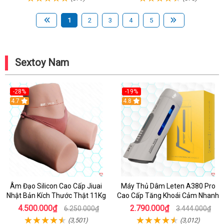
1
2
3
4
5
Sextoy Nam
-28%
-19%
4.7
Hot
4.8
Âm Đạo Silicon Cao Cấp Jiuai
Máy Thủ Dâm Leten A380 Pro
Nhật Bản Kích Thước Thật 11Kg
Cao Cấp Tăng Khoái Cảm Nhanh
4.500.000₫
2.790.000₫
6.250.000₫
3.444.000₫
(3,501)
(3,012)