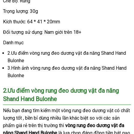
đeo
Chế độ: Rung
dương
Trọng lượng: 30g
vật
đa
Kích thước: 64 * 41 * 20mm
năng
Đối tượng sử dụng: Nam giới trên 18+
Shand
Hand
Danh mục
Bulonhe!!
2.Ưu điểm vòng rung đeo dương vật đa năng Shand Hand
Bulonhe
3.Hình ảnh vòng rung đeo dương vật đa năng Shand Hand
Bulonhe
2.Ưu điểm vòng rung đeo dương vật đa năng
Shand Hand Bulonhe
đẹp
Nếu bạn đang tìm kiếm một vòng rung đeo dương vật có chất
lượng tốt
Pháp
, bền bỉ dùng nhiều lần khác biệt so
chợ
với
trung
các sản
phẩm giá rẻ trên thị trường
Nhật
thì
vòng rung đeo dương vật đa
tâm
năng Shand Hand Bulonhe
là lựa chọn đáng đồng tiền bát gạo.
Bản