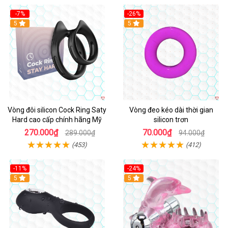
-7%
-26%
5
5
Vòng đôi silicon Cock Ring Saty
Vòng đeo kéo dài thời gian
Hard cao cấp chính hãng Mỹ
silicon trơn
270.000₫
70.000₫
289.000₫
94.000₫
(453)
(412)
-11%
-24%
5
5