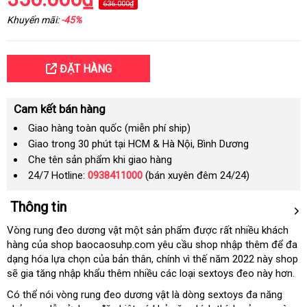
636.000₫
Khuyến mãi:
-45%
ĐẶT HÀNG
Cam kết bán hàng
Giao hàng toàn quốc (miễn phí ship)
Giao trong 30 phút tại HCM & Hà Nội, Bình Dương
Che tên sản phẩm khi giao hàng
24/7 Hotline:
0938411000
(bán xuyên đêm 24/24)
Thông tin
Vòng rung đeo dương vật một sản phẩm được rất nhiều khách
hàng của shop baocaosuhp.com yêu cầu shop nhập thêm để đa
dạng hóa lựa chọn của bản thân
có
, chính vì thế năm 2022 này shop
sẽ gia tăng nhập khẩu thêm nhiều các loại sextoys đeo này hơn.
nên
chọn
Có thể nói vòng rung đeo dương vật là dòng sextoys đa năng