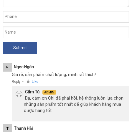
8
-
Vòng
rung
đeo
dương
vật
đa
năng
Shand
Hand
Ngọc Ngân
N
Bulonhe!!
Giá rẻ, sản phẩm chất lượng, mình rất thích!
Reply
Like
●
Cẩm Tú
ADMIN
Dạ, cảm ơn Chị đã phải hồi, hệ thống luôn lựa chọn
những sản phẩm tốt nhất để giúp khách hàng mua
được hàng tốt.
Thanh Hải
T