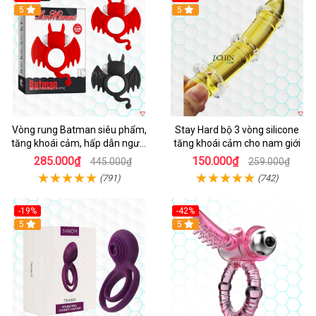
5
5
Vòng rung Batman siêu phẩm,
Stay Hard bộ 3 vòng silicone
tăng khoái cảm, hấp dẫn người
tăng khoái cảm cho nam giới
dùng
285.000₫
150.000₫
445.000₫
259.000₫
(791)
(742)
-19%
-42%
5
5