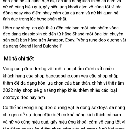
nhỏ gọn dễ sử dụng đặc biệt có khả năng kích thích cả nam và
nữ vô cùng hiệu quả
giá
, gây hiệu ứng khoái cảm vô cùng tốt vì tác
động ngay vào điểm nhạy cảm của cả nam và nữ khi quan hệ
rẻ
tình dục trong lúc hưng phấn nhất.
Hôm nay shop xin giới thiệu đến các bạn một sản phẩm vòng
đeo dạng classic xịn xò đến từ hãng Shand một ông lớn chuyên
sản xuất bán hàng trên Amazon
xách
, Ebay: “Vòng rung đeo dương vật
đa năng Shand Hand Bulonhe!!”
tay
Mô tả chi tiết
Vòng rung đeo dương vật một sản phẩm
to
được
tham
rất nhiều
khách hàng
tại
của shop baocaosuhp.com yêu cầu shop nhập
khảo
thêm
nhận
để đa dạng hóa lựa chọn
nhà
thương
của bản thân
đổi
, chính vì thế năm
2022 này shop
xét
đã
sẽ gia tăng nhập khẩu thêm nhiều
hiệu
trả
có
các loại
sextoys đeo này hơn.
qua
nên
sử
chọn
Có thể nói vòng rung đeo dương vật là dòng sextoys đa năng
dụng
nhỏ gọn dễ sử dụng
link
đặc biệt có khả năng kích thích cả nam
nhậ
và nữ vô cùng hiệu quả
web
Nhật
, gây hiệu ứng khoái cảm vô cùng tốt vì
xét