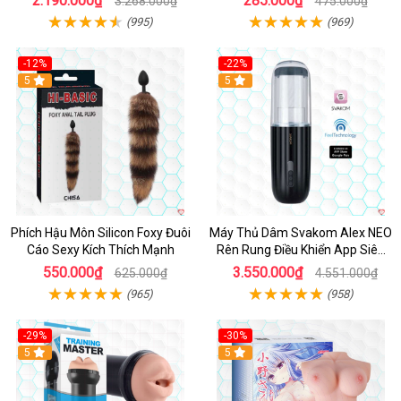
2.190.000₫
285.000₫
3.268.000₫
475.000₫
(995)
(969)
-12%
-22%
Hot
5
5
Phích Hậu Môn Silicon Foxy Đuôi
Máy Thủ Dâm Svakom Alex NEO
Cáo Sexy Kích Thích Mạnh
Rên Rung Điều Khiển App Siêu
Phê
550.000₫
3.550.000₫
625.000₫
4.551.000₫
(965)
(958)
-29%
-30%
Hot
5
Hot
5