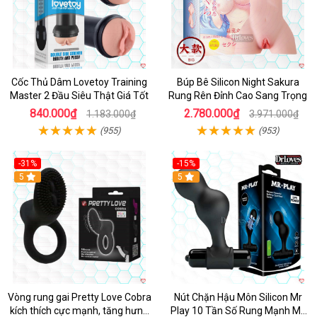
Cốc Thủ Dâm Lovetoy Training
Búp Bê Silicon Night Sakura
Master 2 Đầu Siêu Thật Giá Tốt
Rung Rên Đỉnh Cao Sang Trọng
840.000₫
2.780.000₫
1.183.000₫
3.971.000₫
(955)
(953)
-31%
-15%
5
Hot
5
Vòng rung gai Pretty Love Cobra
Nút Chặn Hậu Môn Silicon Mr
kích thích cực mạnh, tăng hưng
Play 10 Tần Số Rung Mạnh Mẽ