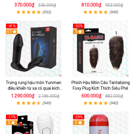
phấn
Kích Thích
370.000₫
810.000₫
536.000₫
953.000₫
(953)
(949)
-41%
-32%
Hot
4.7
Hot
5
Trứng rung hậu môn Yunman
Phích Hậu Môn Cáo Tantalizing
điều khiển từ xa có quai kích
Foxy Plug Kích Thích Siêu Phê
thích
1.290.000₫
600.000₫
2.186.000₫
882.000₫
(949)
(940)
-17%
-29%
5
5