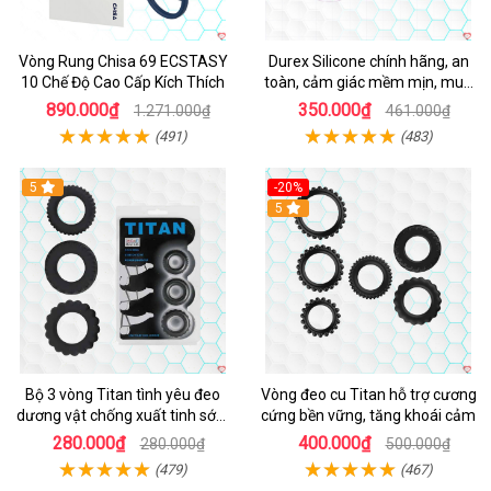
Vòng Rung Chisa 69 ECSTASY
Durex Silicone chính hãng, an
10 Chế Độ Cao Cấp Kích Thích
toàn, cảm giác mềm mịn, mua
ngay
890.000₫
350.000₫
1.271.000₫
461.000₫
(491)
(483)
5
-20%
Hot
5
Bộ 3 vòng Titan tình yêu đeo
Vòng đeo cu Titan hỗ trợ cương
dương vật chống xuất tinh sớm
cứng bền vững, tăng khoái cảm
chất liệu silicon y tế
280.000₫
400.000₫
280.000₫
500.000₫
(479)
(467)