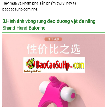
Hãy mua
quà
và khám phá sản phẩm thú vị này tại
baocaosuhp.com
tặng
nhập
nhé.
hàng
3.Hình ảnh vòng rung đeo dương vật đa năng
Shand Hand Bulonhe