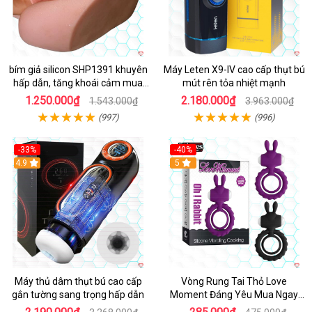
bím giả silicon SHP1391 khuyên
Máy Leten X9-IV cao cấp thụt bú
hấp dẫn, tăng khoái cảm mua
mút rên tỏa nhiệt mạnh
ngay
1.250.000₫
2.180.000₫
1.543.000₫
3.963.000₫
(997)
(996)
-33%
-40%
Hot
4.9
5
Máy thủ dâm thụt bú cao cấp
Vòng Rung Tai Thỏ Love
gắn tường sang trọng hấp dẫn
Moment Đáng Yêu Mua Ngay
Giá Tốt