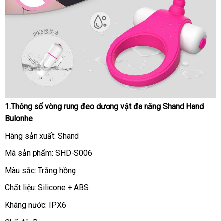
1.Thông số vòng rung đeo dương vật đa năng Shand Hand
vong
Bulonhe
rung
Shand
Hãng sản xuất: Shand
Hand
Mã sản phẩm: SHD-S006
Bulonhe
bia
Màu sắc: Trắng hồng
6
Chất liệu: Silicone + ABS
-
Vòng
Kháng nước: IPX6
rung