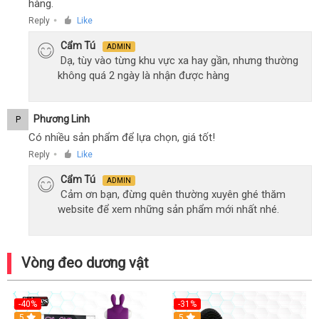
hàng.
Reply
Like
●
Cẩm Tú
ADMIN
Dạ, tùy vào từng khu vực xa hay gần, nhưng thường
không quá 2 ngày là nhận được hàng
Phương Linh
P
Có nhiều sản phẩm để lựa chọn, giá tốt!
Reply
Like
●
Cẩm Tú
ADMIN
Cảm ơn bạn, đừng quên thường xuyên ghé thăm
website để xem những sản phẩm mới nhất nhé.
Vòng đeo dương vật
-40%
-31%
5
5