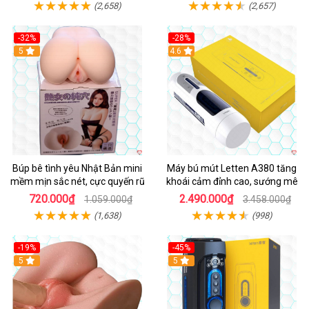
(2,658)
(2,657)
-32%
-28%
Hot
5
Hot
4.6
Búp bê tình yêu Nhật Bản mini
Máy bú mút Letten A380 tăng
mềm mịn sắc nét, cực quyến rũ
khoái cảm đỉnh cao, sướng mê
720.000₫
2.490.000₫
1.059.000₫
3.458.000₫
(1,638)
(998)
-19%
-45%
Hot
5
Hot
5