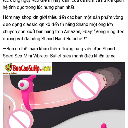
tác động ngay vào điểm nhạy cảm
Bản
đánh
của cả nam
nhập
và nữ khi quan
hệ tình dục trong lúc hưng phấn nhất.
giá
khẩu
Hôm nay shop xin giới thiệu đến
khuyến
các bạn một sản phẩm vòng
đeo dạng classic xịn xò đến từ hãng Shand một ông lớn
mãi
chuyên sản xuất bán hàng trên Amazon
hỗ
, Ebay: “Vòng rung đeo
dương vật đa năng Shand Hand Bulonhe!!”
trợ
—Bạn
xưởng
có thể tham khảo thêm: Trứng rung viên đạn Shand
Seed Sex Mini Vibrator Bullet siêu mạnh điều khiền từ xa