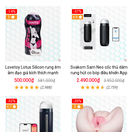
-14%
-37%
Hot
5
4.8
Lovetoy Lotus Silicon rung êm
Svakom Sam Neo cốc thủ dâm
âm đạo giả kích thích mạnh
rung hút co bóp điều khiển App
500.000₫
2.490.000₫
581.000₫
3.952.000₫
(2,988)
(2,759)
-32%
-20%
Hot
4.7
Hot
5