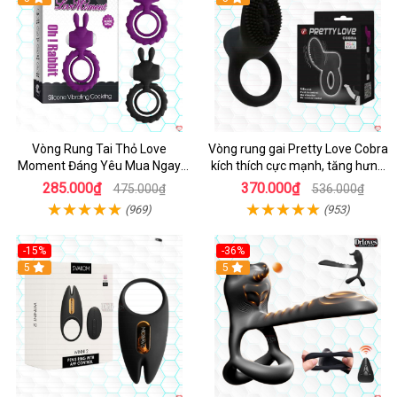
Vòng Rung Tai Thỏ Love
Vòng rung gai Pretty Love Cobra
Moment Đáng Yêu Mua Ngay
kích thích cực mạnh, tăng hưng
Giá Tốt
phấn
285.000₫
370.000₫
475.000₫
536.000₫
(969)
(953)
-15%
-36%
Hot
5
Hot
5