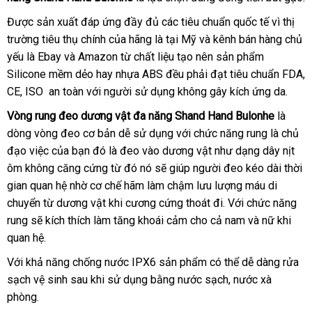
Được sản xuất đáp ứng đầy đủ
ăn
các tiêu chuẩn quốc tế vì thị
trường tiêu thụ chính
giao
của hãng là tại Mỹ
trộm
mini
và kênh bán hàng chủ
yếu là Ebay
mua
và Amazon từ chất liệu tạo nên sản phẩm
hàng
Silicone mềm dẻo hay nhựa ABS đều phải đạt tiêu chuẩn FDA
hàng
d
,
CE
sửa
, ISO an toàn
đẹp
với người sử dụng không gây kích ứng da.
s
chữa
Vòng rung đeo dương vật đa năng Shand Hand Bulonhe
là
dòng vòng đeo cơ bản dễ sử dụng
xuất
với chức năng rung là chủ
đạo việc
giá
của bạn đó là đeo vào dương vật như dạng dây nịt
xứ
ôm không căng cứng từ đó nó
bán
nhận
sẽ giúp người đeo kéo dài thời
gian quan hệ nhờ cơ chế hãm làm chậm lưu lượng máu di
lẻ
xét
chuyển từ dương vật khi cương cứng thoát đi
thống
. Với chức năng
rung
thảo
sẽ kích thích làm tăng khoái cảm cho cả nam
kê
xưởng
và nữ khi
quan hệ.
luận
Với khả năng chống nước IPX6 sản phẩm
lớn
có thể dễ dàng rửa
sạch vệ sinh sau khi sử dụng bằng nước sạch
quà
, nước xà
phòng.
tặng