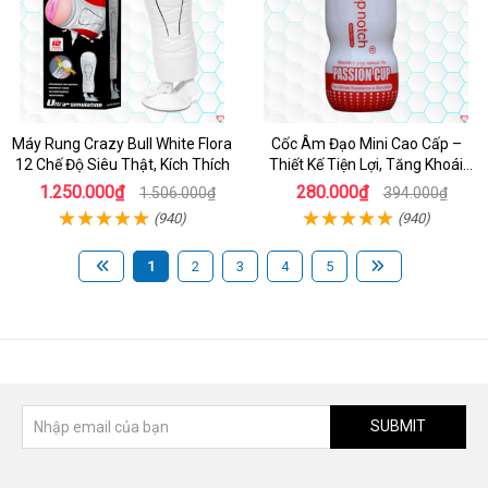
Máy Rung Crazy Bull White Flora
Cốc Âm Đạo Mini Cao Cấp –
12 Chế Độ Siêu Thật, Kích Thích
Thiết Kế Tiện Lợi, Tăng Khoái
Cảm
1.250.000₫
280.000₫
1.506.000₫
394.000₫
(940)
(940)
1
2
3
4
5
SUBMIT