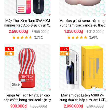
Máy Thủ Dâm Nam SVAKOM
Âm đạo giả silicone mềm mại
Hannes Neo App Điều Khiển Xa
vùng tam giác vàng siêu thực
Cao Cấp
2.690.000₫
1.050.000₫
3.955.000₫
1.312.000₫
(2,715)
(2,699)
-40%
-12%
Hot
5
Hot
4.7
Tenga Air Tech Nhật Bản cao
Máy âm đạo Leten A380 V4
cấp chính hãng mới seal tiện lợi
rung thụt co bóp sưởi ấm LCD
đẹp
900.000₫
2.990.000₫
1.500.000₫
3.397.000₫