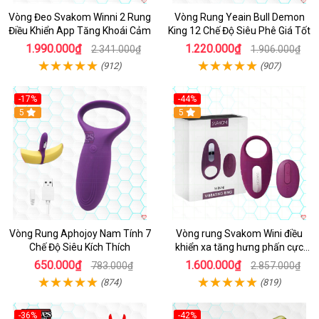
Vòng Đeo Svakom Winni 2 Rung
Vòng Rung Yeain Bull Demon
Điều Khiển App Tăng Khoái Cảm
King 12 Chế Độ Siêu Phê Giá Tốt
1.990.000₫
1.220.000₫
2.341.000₫
1.906.000₫
(912)
(907)
-17%
-44%
Hot
5
5
Vòng Rung Aphojoy Nam Tính 7
Vòng rung Svakom Wini điều
Chế Độ Siêu Kích Thích
khiển xa tăng hưng phấn cực
đỉnh
650.000₫
1.600.000₫
783.000₫
2.857.000₫
(874)
(819)
-36%
-42%