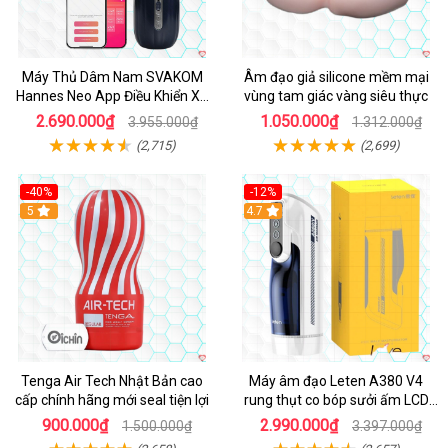
Máy Thủ Dâm Nam SVAKOM
Âm đạo giả silicone mềm mại
Hannes Neo App Điều Khiển Xa
vùng tam giác vàng siêu thực
Cao Cấp
2.690.000₫
1.050.000₫
3.955.000₫
1.312.000₫
(2,715)
(2,699)
-40%
-12%
Hot
5
Hot
4.7
Tenga Air Tech Nhật Bản cao
Máy âm đạo Leten A380 V4
cấp chính hãng mới seal tiện lợi
rung thụt co bóp sưởi ấm LCD
đẹp
900.000₫
2.990.000₫
1.500.000₫
3.397.000₫