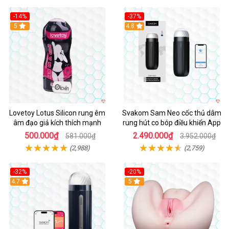
-14%
-37%
Hot
5
4.8
Lovetoy Lotus Silicon rung êm
Svakom Sam Neo cốc thủ dâm
âm đạo giả kích thích mạnh
rung hút co bóp điều khiển App
500.000₫
2.490.000₫
581.000₫
3.952.000₫
(2,988)
(2,759)
-32%
-20%
Hot
4.7
Hot
5