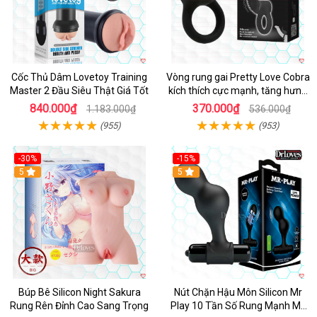
Cốc Thủ Dâm Lovetoy Training
Vòng rung gai Pretty Love Cobra
Master 2 Đầu Siêu Thật Giá Tốt
kích thích cực mạnh, tăng hưng
phấn
840.000₫
370.000₫
1.183.000₫
536.000₫
(955)
(953)
-30%
-15%
Hot
5
Hot
5
Búp Bê Silicon Night Sakura
Nút Chặn Hậu Môn Silicon Mr
Rung Rên Đỉnh Cao Sang Trọng
Play 10 Tần Số Rung Mạnh Mẽ