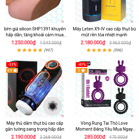
bím giả silicon SHP1391 khuyên
Máy Leten X9-IV cao cấp thụt bú
hấp dẫn, tăng khoái cảm mua
mút rên tỏa nhiệt mạnh
ngay
1.250.000₫
2.180.000₫
1.543.000₫
3.963.000₫
(997)
(996)
-33%
-40%
Hot
4.9
5
Máy thủ dâm thụt bú cao cấp
Vòng Rung Tai Thỏ Love
gắn tường sang trọng hấp dẫn
Moment Đáng Yêu Mua Ngay
Giá Tốt
2.190.000₫
285.000₫
3.268.000₫
475.000₫