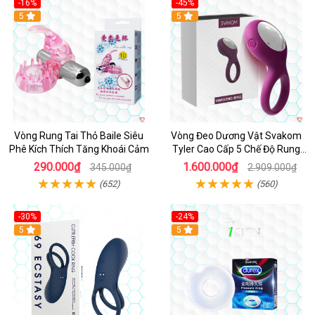
-16%
-45%
Hot
5
5
Vòng Rung Tai Thỏ Baile Siêu
Vòng Đeo Dương Vật Svakom
Phê Kích Thích Tăng Khoái Cảm
Tyler Cao Cấp 5 Chế Độ Rung
Mạnh Mẽ Kích Thích Điểm G
290.000₫
1.600.000₫
345.000₫
2.909.000₫
(652)
(560)
-30%
-24%
Hot
5
5