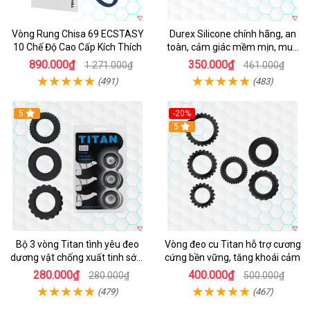
Vòng Rung Chisa 69 ECSTASY
Durex Silicone chính hãng, an
10 Chế Độ Cao Cấp Kích Thích
toàn, cảm giác mềm mịn, mua
ngay
890.000₫
350.000₫
1.271.000₫
461.000₫
(491)
(483)
5
-20%
Hot
5
Bộ 3 vòng Titan tình yêu đeo
Vòng đeo cu Titan hỗ trợ cương
dương vật chống xuất tinh sớm
cứng bền vững, tăng khoái cảm
chất liệu silicon y tế
280.000₫
400.000₫
280.000₫
500.000₫
(479)
(467)