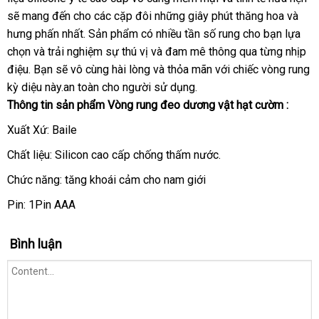
sẽ mang đến cho
tốt
các cặp đôi
bảo
những giây phút thăng hoa
cấp
Thái
và
ký
hưng phấn nhất
nổi
. Sản phẩm có nhiều tần số rung cho bạn lựa
nhất
hành
Lan
chọn
tiki
và trải nghiệm sự thú vị
tiếng
đẹp
và đam mê thông qua từng nhịp
điệu
hướng
. Bạn
mới
sẽ vô cùng hài lòng
tại
và thỏa mãn
voucher
với chiếc vòng rung
kỳ diệu này.an toàn cho người sử dụng.
dẫn
nhất
nhà
Thông tin sản phẩm Vòng rung đeo dương vật hạt cườm :
Xuất Xứ: Baile
Chất liệu: Silicon cao cấp chống thấm nước.
Chức năng: tăng khoái cảm cho nam giới
Pin: 1Pin AAA
Bình luận