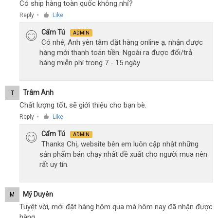
Có ship hàng toàn quốc không nhỉ?
Reply
Like
●
Cẩm Tú
ADMIN
Có nhé, Anh yên tâm đặt hàng online ạ, nhận được
hàng mới thanh toán tiền. Ngoài ra được đổi/trả
hàng miễn phí trong 7 - 15 ngày
Trâm Anh
T
Chất lượng tốt, sẽ giới thiệu cho bạn bè.
Reply
Like
●
Cẩm Tú
ADMIN
Thanks Chị, website bên em luôn cập nhật những
sản phẩm bán chạy nhất đề xuất cho người mua nên
rất uy tín.
Mỹ Duyên
M
Tuyệt vời, mới đặt hàng hôm qua mà hôm nay đã nhận được
hàng.