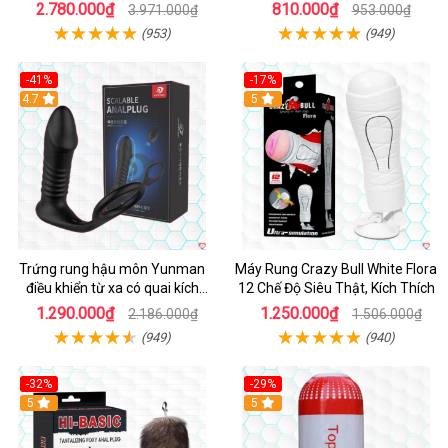
Kích Thích
2.780.000₫
810.000₫
3.971.000₫
953.000₫
(953)
(949)
-41%
-17%
Hot
4.7
5
Trứng rung hậu môn Yunman
Máy Rung Crazy Bull White Flora
điều khiển từ xa có quai kích
12 Chế Độ Siêu Thật, Kích Thích
thích
1.290.000₫
1.250.000₫
2.186.000₫
1.506.000₫
(949)
(940)
-32%
-29%
Hot
5
5