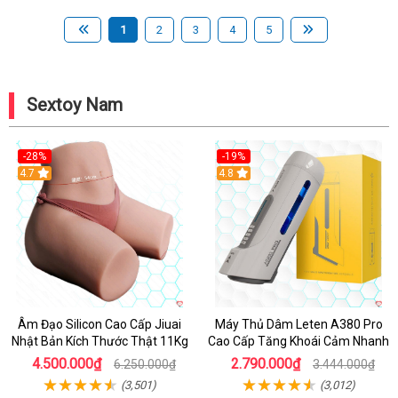
1
2
3
4
5
Sextoy Nam
-28%
-19%
4.7
Hot
4.8
Âm Đạo Silicon Cao Cấp Jiuai
Máy Thủ Dâm Leten A380 Pro
Nhật Bản Kích Thước Thật 11Kg
Cao Cấp Tăng Khoái Cảm Nhanh
4.500.000₫
2.790.000₫
6.250.000₫
3.444.000₫
(3,501)
(3,012)