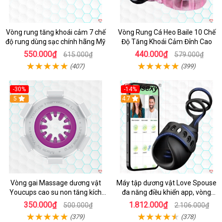
Vòng rung tăng khoái cảm 7 chế
Vòng Rung Cá Heo Baile 10 Chế
độ rung dùng sạc chính hãng Mỹ
Độ Tăng Khoái Cảm Đỉnh Cao
550.000₫
440.000₫
615.000₫
579.000₫
(407)
(399)
-30%
-14%
5
4.7
Vòng gai Massage dương vật
Máy tập dương vật Love Spouse
Youcups cao su non tăng kích
đa năng điều khiển app, vòng
thước
đeo siêu tiện
350.000₫
1.812.000₫
500.000₫
2.106.000₫
(379)
(378)