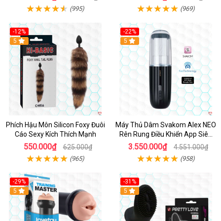
(995)
(969)
-12%
-22%
Hot
5
5
Phích Hậu Môn Silicon Foxy Đuôi
Máy Thủ Dâm Svakom Alex NEO
Cáo Sexy Kích Thích Mạnh
Rên Rung Điều Khiển App Siêu
Phê
550.000₫
3.550.000₫
625.000₫
4.551.000₫
(965)
(958)
-29%
-31%
Hot
5
5