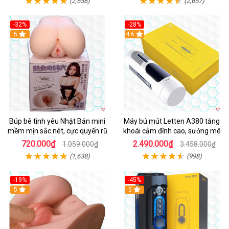
(2,658)
(2,657)
-32%
-28%
Hot
5
Hot
4.6
Búp bê tình yêu Nhật Bản mini
Máy bú mút Letten A380 tăng
mềm mịn sắc nét, cực quyến rũ
khoái cảm đỉnh cao, sướng mê
720.000₫
2.490.000₫
1.059.000₫
3.458.000₫
(1,638)
(998)
-19%
-45%
Hot
5
Hot
5