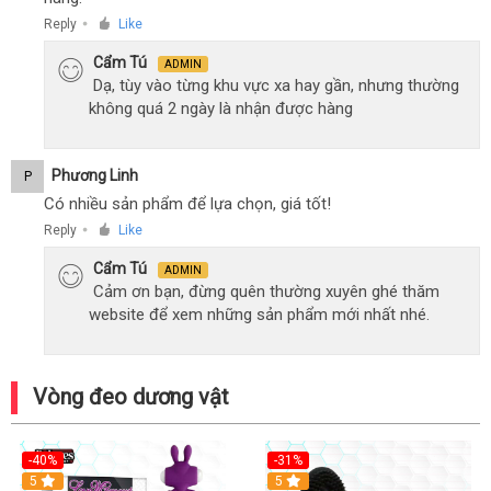
Reply
Like
●
Cẩm Tú
ADMIN
Dạ, tùy vào từng khu vực xa hay gần, nhưng thường
không quá 2 ngày là nhận được hàng
Phương Linh
P
Có nhiều sản phẩm để lựa chọn, giá tốt!
Reply
Like
●
Cẩm Tú
ADMIN
Cảm ơn bạn, đừng quên thường xuyên ghé thăm
website để xem những sản phẩm mới nhất nhé.
Vòng đeo dương vật
-40%
-31%
5
5