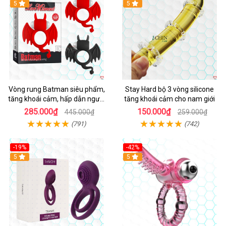
5
5
Vòng rung Batman siêu phẩm,
Stay Hard bộ 3 vòng silicone
tăng khoái cảm, hấp dẫn người
tăng khoái cảm cho nam giới
dùng
285.000₫
150.000₫
445.000₫
259.000₫
(791)
(742)
-19%
-42%
5
5