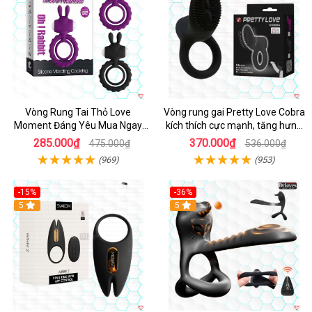
Vòng Rung Tai Thỏ Love
Vòng rung gai Pretty Love Cobra
Moment Đáng Yêu Mua Ngay
kích thích cực mạnh, tăng hưng
Giá Tốt
phấn
285.000₫
370.000₫
475.000₫
536.000₫
(969)
(953)
-15%
-36%
Hot
5
Hot
5