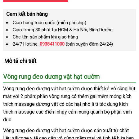
Cam kết bán hàng
Giao hàng toàn quốc (miễn phí ship)
Giao trong 30 phút tại HCM & Hà Nội, Bình Dương
Che tên sản phẩm khi giao hàng
24/7 Hotline:
0938411000
(bán xuyên đêm 24/24)
Mô tả chi tiết
Vòng rung đeo dương vật hạt cườm
Vòng rung đeo dương vật hạt cườm
mới
được thiết ké vô cùng hút
mắt
xuất
với 2 phần: phần vòng rung có thêm gai mềm mỏng kích
nhất
thích massage dương vật có
xứ
địa
các hạt nhỏ li ti tác dụng kích
thích massage
nước
các điểm nhạy cảm xung quanh bộ phận sinh
chỉ
dục.
ngoài
Vòng rung đeo dương vật hạt cườm
giảm
được sản xuất từ chất
liệu silicone y tế cao cấp vô cùng mềm mại
giá
cung
và tinh tế hứa hẹn
đ