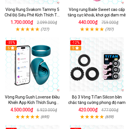
Vòng Rung Svakom Tammy 5
Vòng rung Baile Sweet cao cấp
Chế Độ Siêu Phê Kích Thích Tối
tăng cực khoái, khơi gợi đam mê
Đa
1.700.000₫
440.000₫
2.099.000₫
759.000₫
(727)
(707)
-35%
-12%
Hot
5
5
Vòng Rung Gush Lovense Điều
Bộ 3 Vòng TiTan Silicon bền
Khiển App Kích Thích Sung
chắc tăng cường phong độ nam
Sướng
4.500.000₫
420.000₫
6.923.000₫
477.000₫
(695)
(659)