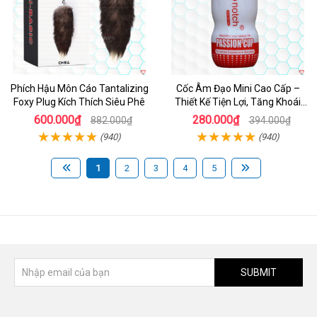
Phích Hậu Môn Cáo Tantalizing
Cốc Âm Đạo Mini Cao Cấp –
Foxy Plug Kích Thích Siêu Phê
Thiết Kế Tiện Lợi, Tăng Khoái
Cảm
600.000₫
280.000₫
882.000₫
394.000₫
(940)
(940)
1
2
3
4
5
SUBMIT