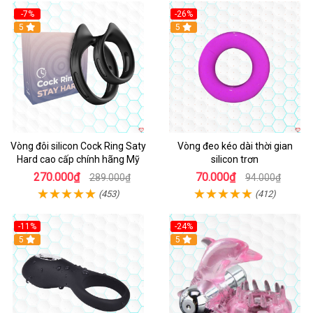
-7%
-26%
5
5
Vòng đôi silicon Cock Ring Saty
Vòng đeo kéo dài thời gian
Hard cao cấp chính hãng Mỹ
silicon trơn
270.000₫
70.000₫
289.000₫
94.000₫
(453)
(412)
-11%
-24%
5
5