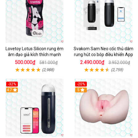
Lovetoy Lotus Silicon rung êm
Svakom Sam Neo cốc thủ dâm
âm đạo giả kích thích mạnh
rung hút co bóp điều khiển App
500.000₫
2.490.000₫
581.000₫
3.952.000₫
(2,988)
(2,759)
-32%
-20%
Hot
4.7
Hot
5