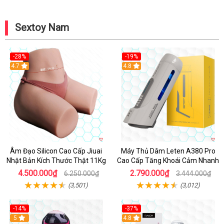
Sextoy Nam
-28%
-19%
4.7
Hot
4.8
Âm Đạo Silicon Cao Cấp Jiuai
Máy Thủ Dâm Leten A380 Pro
Nhật Bản Kích Thước Thật 11Kg
Cao Cấp Tăng Khoái Cảm Nhanh
4.500.000₫
2.790.000₫
6.250.000₫
3.444.000₫
(3,501)
(3,012)
-14%
-37%
Hot
5
4.8