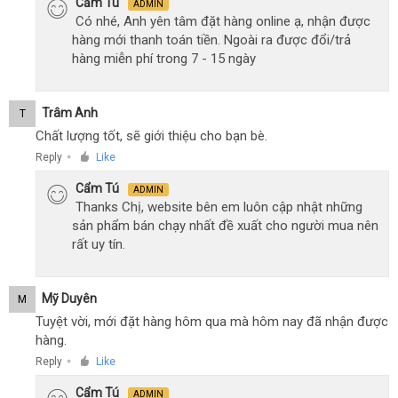
Cẩm Tú
ADMIN
Có nhé, Anh yên tâm đặt hàng online ạ, nhận được
hàng mới thanh toán tiền. Ngoài ra được đổi/trả
hàng miễn phí trong 7 - 15 ngày
Trâm Anh
T
Chất lượng tốt, sẽ giới thiệu cho bạn bè.
Reply
Like
●
Cẩm Tú
ADMIN
Thanks Chị, website bên em luôn cập nhật những
sản phẩm bán chạy nhất đề xuất cho người mua nên
rất uy tín.
Mỹ Duyên
M
Tuyệt vời, mới đặt hàng hôm qua mà hôm nay đã nhận được
hàng.
Reply
Like
●
Cẩm Tú
ADMIN