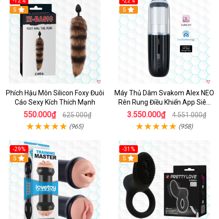
-12%
-22%
Hot
5
5
Phích Hậu Môn Silicon Foxy Đuôi
Máy Thủ Dâm Svakom Alex NEO
Cáo Sexy Kích Thích Mạnh
Rên Rung Điều Khiển App Siêu
Phê
550.000₫
3.550.000₫
625.000₫
4.551.000₫
(965)
(958)
-29%
-31%
Hot
5
5