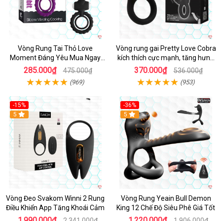
Vòng Rung Tai Thỏ Love
Vòng rung gai Pretty Love Cobra
Moment Đáng Yêu Mua Ngay
kích thích cực mạnh, tăng hưng
Giá Tốt
phấn
285.000₫
370.000₫
475.000₫
536.000₫
(969)
(953)
-15%
-36%
Hot
5
Hot
5
Vòng Đeo Svakom Winni 2 Rung
Vòng Rung Yeain Bull Demon
Điều Khiển App Tăng Khoái Cảm
King 12 Chế Độ Siêu Phê Giá Tốt
1.990.000₫
1.220.000₫
2.341.000₫
1.906.000₫