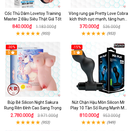
Cốc Thủ Dâm Lovetoy Training
Vòng rung gai Pretty Love Cobra
Master 2 Đầu Siêu Thật Giá Tốt
kích thích cực mạnh, tăng hưng
phấn
840.000₫
370.000₫
1.183.000₫
536.000₫
(955)
(953)
-30%
-15%
Hot
5
Hot
5
Búp Bê Silicon Night Sakura
Nút Chặn Hậu Môn Silicon Mr
Rung Rên Đỉnh Cao Sang Trọng
Play 10 Tần Số Rung Mạnh Mẽ
Kích Thích
2.780.000₫
810.000₫
3.971.000₫
953.000₫
(953)
(949)