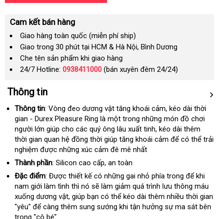
Cam kết bán hàng
Giao hàng toàn quốc (miễn phí ship)
Giao trong 30 phút tại HCM & Hà Nội, Bình Dương
Che tên sản phẩm khi giao hàng
24/7 Hotline:
0938411000
(bán xuyên đêm 24/24)
Thông tin
Thông tin
: Vòng đeo dương vật tăng khoái cảm
gần
, kéo dài thời
gian - Durex Pleasure Ring là một trong
lừa
những món đồ chơi
nhất
người lớn giúp cho các quý ông lâu xuất tinh
đảo
Nhật
, kéo dài thêm
thời gian quan hệ đồng thời giúp tăng khoái cảm
Bản
trung
để có thể trải
nghiệm
amazon
được
xuất
những xúc cảm đê mê nhất
tâm
xứ
Thành
phần
: Silicon cao cấp
nơi
, an toàn
nào
Đặc điểm
:
Được thiết kế có
tham
những gai nhỏ phía trong
giá
để khi
nam giới làm tình thì nó
giá
sẽ làm giảm quá trình lưu thông máu
khảo
sỉ
xuống dương vật
Mỹ
, giúp bạn có thể kéo dài thêm nhiều thời gian
rẻ
"yêu"
nội
để càng thêm sung sướng khi tận hưởng sự ma sát bên
trong "cô bé".
địa