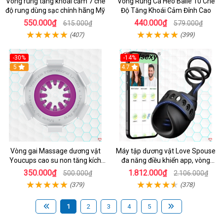
Vòng rung tăng khoái cảm 7 chế
Vòng Rung Cá Heo Baile 10 Chế
độ rung dùng sạc chính hãng Mỹ
Độ Tăng Khoái Cảm Đỉnh Cao
550.000₫
440.000₫
615.000₫
579.000₫
(407)
(399)
-30%
-14%
5
4.7
Vòng gai Massage dương vật
Máy tập dương vật Love Spouse
Youcups cao su non tăng kích
đa năng điều khiển app, vòng
thước
đeo siêu tiện
350.000₫
1.812.000₫
500.000₫
2.106.000₫
(379)
(378)
1
2
3
4
5