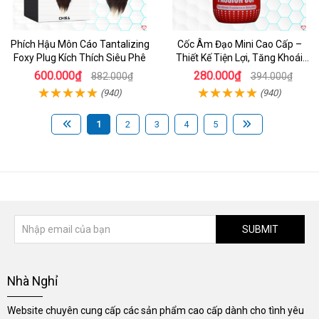
Phích Hậu Môn Cáo Tantalizing
Cốc Âm Đạo Mini Cao Cấp –
Foxy Plug Kích Thích Siêu Phê
Thiết Kế Tiện Lợi, Tăng Khoái
Cảm
600.000₫
280.000₫
882.000₫
394.000₫
(940)
(940)
1
2
3
4
5
SUBMIT
Nhà Nghỉ
Website chuyên cung cấp các sản phẩm cao cấp dành cho tình yêu