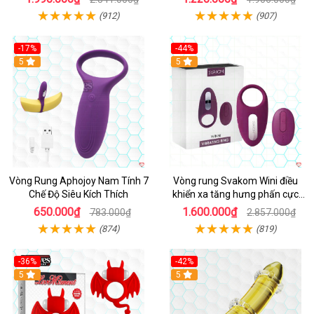
(912)
(907)
-17%
-44%
Hot
5
5
Vòng Rung Aphojoy Nam Tính 7
Vòng rung Svakom Wini điều
Chế Độ Siêu Kích Thích
khiển xa tăng hưng phấn cực
đỉnh
650.000₫
1.600.000₫
783.000₫
2.857.000₫
(874)
(819)
-36%
-42%
5
5