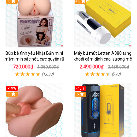
Hot
5
Hot
4.6
Búp bê tình yêu Nhật Bản mini
Máy bú mút Letten A380 tăng
mềm mịn sắc nét, cực quyến rũ
khoái cảm đỉnh cao, sướng mê
720.000₫
2.490.000₫
1.059.000₫
3.458.000₫
(1,638)
(998)
-19%
-45%
Hot
5
Hot
5