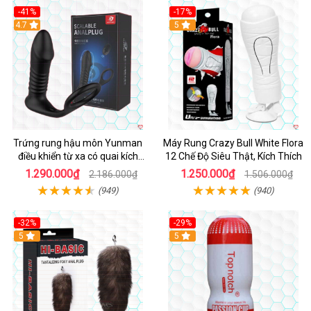
-41%
-17%
Hot
4.7
5
Trứng rung hậu môn Yunman
Máy Rung Crazy Bull White Flora
điều khiển từ xa có quai kích
12 Chế Độ Siêu Thật, Kích Thích
thích
1.290.000₫
1.250.000₫
2.186.000₫
1.506.000₫
(949)
(940)
-32%
-29%
Hot
5
5