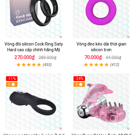
Vòng đôi silicon Cock Ring Saty
Vòng đeo kéo dài thời gian
Hard cao cấp chính hãng Mỹ
silicon trơn
270.000₫
70.000₫
289.000₫
94.000₫
(453)
(412)
-11%
-24%
5
5