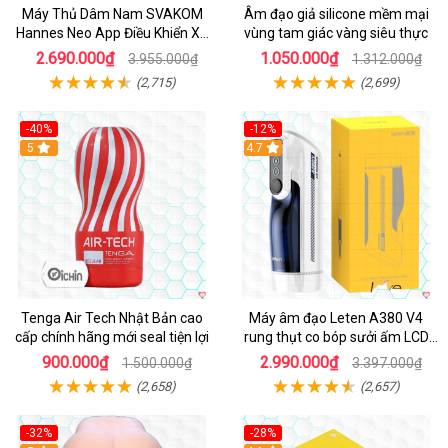
Máy Thủ Dâm Nam SVAKOM
Âm đạo giả silicone mềm mại
Hannes Neo App Điều Khiển Xa
vùng tam giác vàng siêu thực
Cao Cấp
2.690.000₫
1.050.000₫
3.955.000₫
1.312.000₫
(2,715)
(2,699)
-40%
-12%
Hot
5
Hot
4.7
Tenga Air Tech Nhật Bản cao
Máy âm đạo Leten A380 V4
cấp chính hãng mới seal tiện lợi
rung thụt co bóp sưởi ấm LCD
đẹp
900.000₫
2.990.000₫
1.500.000₫
3.397.000₫
(2,658)
(2,657)
-32%
-28%