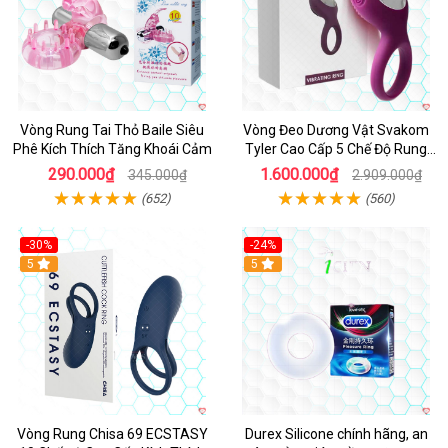
Vòng Rung Tai Thỏ Baile Siêu
Vòng Đeo Dương Vật Svakom
Phê Kích Thích Tăng Khoái Cảm
Tyler Cao Cấp 5 Chế Độ Rung
Mạnh Mẽ Kích Thích Điểm G
290.000₫
1.600.000₫
345.000₫
2.909.000₫
(652)
(560)
-30%
-24%
Hot
5
5
Vòng Rung Chisa 69 ECSTASY
Durex Silicone chính hãng, an