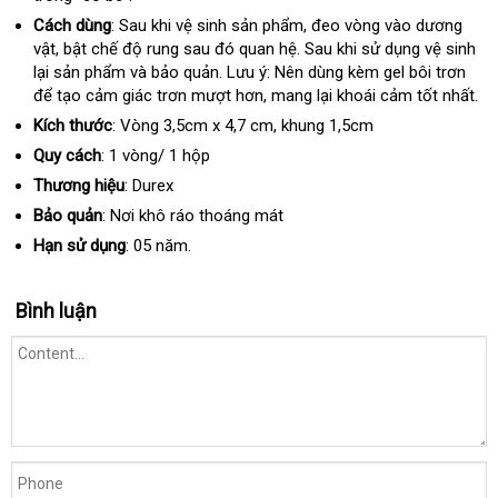
Cách dùng
: Sau khi vệ sinh sản phẩm
ở
, đeo vòng vào dương
vật
đẹp
, bật chế độ rung sau đó quan hệ
hàng
. Sau khi sử dụng vệ sinh
đâu
lại sản phẩm và bảo quản
nhanh
. Lưu ý: Nên dùng kèm gel bôi trơn
nhái
tốt
nha
để tạo cảm giác trơn mượt hơn
nhất
khuyến
, mang lại khoái cảm tốt nhất.
nhất
mãi
Kích thước
: Vòng 3,5cm x 4,7 cm
phản
, khung 1,5cm
hồi
Quy cách
: 1 vòng/ 1 hộp
Thương hiệu
:
Durex
Bảo quản
:
Nơi khô ráo thoáng mát
Hạn sử dụng
:
05 năm.
Bình luận