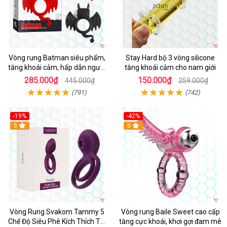
Vòng rung Batman siêu phẩm,
Stay Hard bộ 3 vòng silicone
tăng khoái cảm, hấp dẫn người
tăng khoái cảm cho nam giới
dùng
285.000₫
150.000₫
445.000₫
259.000₫
(791)
(742)
-19%
-42%
5
5
Vòng Rung Svakom Tammy 5
Vòng rung Baile Sweet cao cấp
Chế Độ Siêu Phê Kích Thích Tối
tăng cực khoái, khơi gợi đam mê