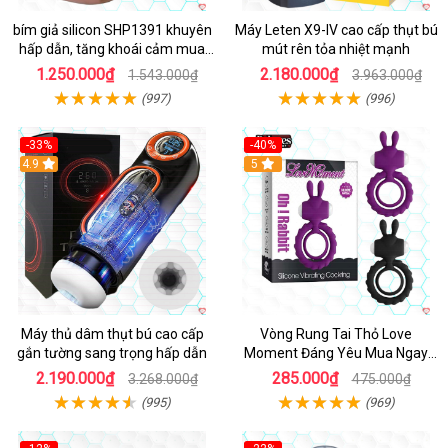
bím giả silicon SHP1391 khuyên
Máy Leten X9-IV cao cấp thụt bú
hấp dẫn, tăng khoái cảm mua
mút rên tỏa nhiệt mạnh
ngay
1.250.000₫
2.180.000₫
1.543.000₫
3.963.000₫
(997)
(996)
-33%
-40%
Hot
4.9
5
Máy thủ dâm thụt bú cao cấp
Vòng Rung Tai Thỏ Love
gắn tường sang trọng hấp dẫn
Moment Đáng Yêu Mua Ngay
Giá Tốt
2.190.000₫
285.000₫
3.268.000₫
475.000₫
(995)
(969)