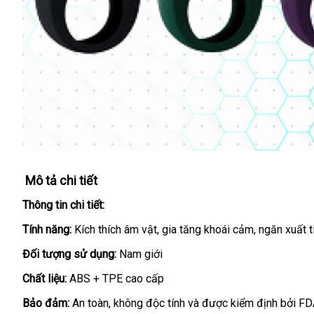
Mô tả chi tiết
Thông tin chi tiết:
Tính năng:
Kích thích âm vật
gần
, gia tăng khoái cảm
trung
, ngăn xuất 
nhất
tâm
Đối tượng sử dụng:
Nam giới
Chất liệu:
ABS + TPE cao cấp
Bảo đảm:
An toàn
xuất
, không độc tính
xuất
và
amazon
được kiểm định
so
bởi FD