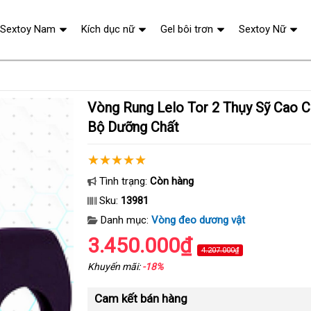
Sextoy Nam
Kích dục nữ
Gel bôi trơn
Sextoy Nữ
Vòng Rung Lelo Tor 2 Thụy Sỹ Cao Cấp - Tặng Ngay
Bộ Dưỡng Chất
Tình trạng:
Còn hàng
Sku:
13981
Danh mục:
Vòng đeo dương vật
3.450.000₫
4.207.000₫
Khuyến mãi:
-18%
Cam kết bán hàng