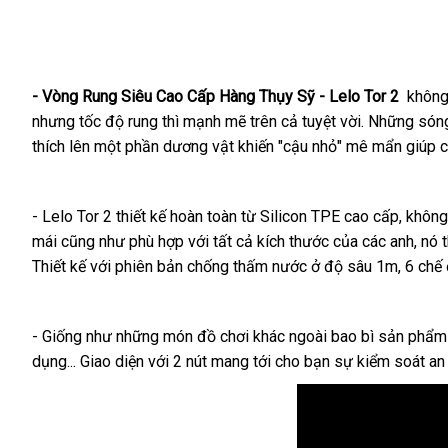
- Vòng Rung Siêu Cao Cấp Hàng Thụy Sỹ - Lelo Tor 2
không
sản
nhưng tốc độ rung
khách
thì mạnh mẽ trên cả tuyệt vời
đắt
.
trung
Những sóng 
xuất
thích lên một phần dương vật khiến "cậu nhỏ" mê mẩn giúp 
hàng
nhất
tâm
- Lelo Tor 2 thiết kế hoàn toàn từ Silicon TPE cao cấp
ở
, khôn
mái
báo
cũng như phù hợp
Đức
với
kiểm
tất cả kích thước
lắp
của
bảng
các anh
đâu
trun
, nó
Thiết kế
giá
chiết
với phiên bản chống thấm nước ở độ sâu 1m
tra
đặt
giá
Lazad
, 6 chế
tâm
khấu
- Giống như
nội
những món đồ chơi khác ngoài bao bì sản phẩm
dụng..
chợ
. Giao diện
địa
voucher
với 2 nút mang tới cho bạn sự kiểm soát an