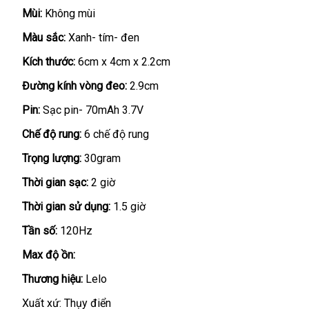
xứ
xứ
sánh
Mùi:
Không mùi
Màu sắc:
Xanh- tím- đen
Kích thước:
6cm x 4cm x 2.2cm
Đường kính vòng đeo:
2.9cm
Pin:
Sạc pin- 70mAh 3.7V
Chế độ rung:
6 chế độ rung
Trọng lượng:
30gram
Thời gian sạc:
2 giờ
Thời gian sử dụng:
1.5 giờ
Tần số:
120Hz
Max độ ồn:
Thương hiệu:
Lelo
Xuất xứ: Thụy điển