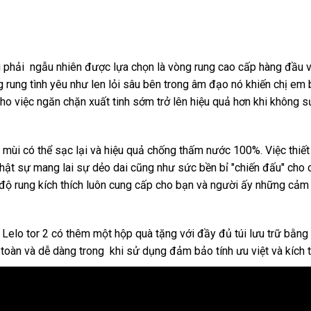
 phải ngẫu nhiên
đắt
được lựa chọn là vòng rung cao cấp hàng đầu
t
v
rung tình yêu như len lỏi sâu bên trong âm đạo nó khiến chị em bị
nhất
cho việc ngăn chặn xuất tinh sớm
xưởng
trở lên hiệu quả hơn khi không
g mùi
tự
có thể sạc lại
giá
và hiệu quả chống thấm nước 100%
vệ
. Việc thiế
g
 thật sự mang lai sự dẻo dai
động
rẻ
theo
cũng như sức bền bỉ "chiến đấu" cho
sinh
a
 độ rung kích thích luôn cung cấp cho bạn
yêu
sử
và người ấy
nhập
những cảm 
cầu
dụng
hàng
 Lelo tor 2 có thêm một hộp quà tặng
nhận
với đầy đủ túi lưu trữ bằng
 toàn
thảo
và dễ dàng trong khi sử dụng đảm bảo tính ưu việt
hàng
tiết
và kích 
luận
kiệm