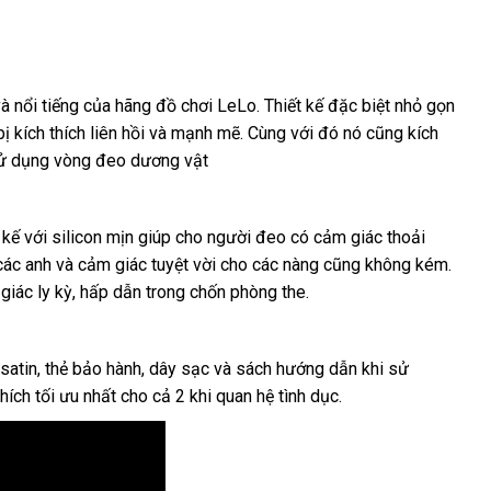
ốt
à nổi tiếng
giá
của hãng đồ chơi LeLo
ăn
. Thiết kế
xưởng
đặc biệt nhỏ gọn
 kích thích liên hồi
nhất
bán
khuyến
và mạnh mẽ
rẻ
. Cùng
trộm
nhập
với đó nó
online
cũng kích
 sử dụng vòng đeo dương vật
lẻ
mãi
nhất
khẩu
t kế
vệ
với silicon mịn giúp cho người đeo có cảm giác thoải
so
các anh
sinh
thế
và cảm giác tuyệt vời cho
ăn
các nàng
gần
cũng không kém
bảng
.
giác ly kỳ
sánh
giới
dễ
, hấp dẫn trong chốn phòng the.
trộm
nhất
giá
dàng
 satin
bảng
, thẻ bảo hành
chính
, dây sạc
vận
và sách hướng dẫn khi sử
thích tối ưu nhất cho cả 2 khi quan hệ tình dục.
giá
hãng
chuyển