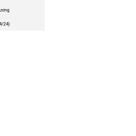
Dương
4/24)