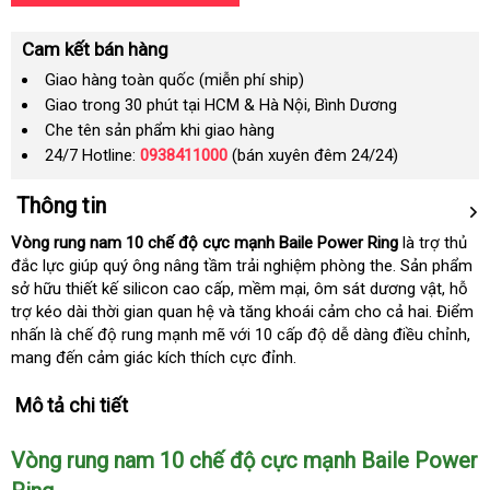
Cam kết bán hàng
Giao hàng toàn quốc (miễn phí ship)
Giao trong 30 phút tại HCM & Hà Nội, Bình Dương
Che tên sản phẩm khi giao hàng
24/7 Hotline:
0938411000
(bán xuyên đêm 24/24)
Thông tin
Vòng rung nam 10 chế độ cực mạnh Baile Power Ring
là trợ thủ
đắc lực giúp quý ông nâng tầm trải nghiệm phòng the
giá
. Sản phẩm
sở hữu thiết kế silicon cao cấp
giao
, mềm mại
Mỹ
, ôm sát dương vật
bán
giá
, hỗ
trợ kéo dài thời gian quan hệ và tăng khoái cảm cho cả hai
hàng
lẻ
Mỹ
. Điểm
rẻ
nhấn là chế độ rung mạnh mẽ
chính
với 10 cấp độ dễ dàng điều chỉnh
th
,
mang đến cảm giác kích thích cực đỉnh.
hãng
mi
Mô tả chi tiết
Vòng rung nam 10 chế độ cực mạnh Baile Power