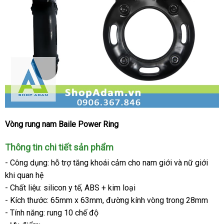
Vòng rung nam Baile Power Ring
Vòng
rung
Thông tin chi tiết sản phẩm
nam
10
- Công dụng: hỗ trợ tăng khoái cảm cho nam giới
tận
và nữ giới
chế
khi quan hệ
nơi
độ
- Chất liệu: silicon y tế
online
, ABS + kim loại
cực
- Kích thước: 65mm x 63mm
trung
, đường kính vòng trong 28mm
mạnh
- Tính năng: rung 10 chế độ
tâm
Baile