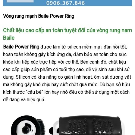
Vòng rung mạnh Baile Power Ring
Vòng
rung
Chất liệu cao cấp an toàn
dịch
tuyệt đối
thống
của vòng rung nam
nam
10
Baile
vụ
kê
chế
Baile Power Ring
nội
được làm từ silicon mềm mại
Trung
, đàn hồi tốt
thả
,
độ
hoàn toàn không gây kích ứng da
địa
quà
, đảm bảo an toàn cho sức
Quốc
luận
cực
khỏe khi tiếp xúc trực tiếp
nội
với cơ thể
tặng
chính
.
hàng
Bên cạnh đó
to
, chất liệu
mạnh
cao cấp giúp sản phẩm có tuổi thọ cao
địa
hãng
nhái
rẻ
, dễ vệ sinh sau khi sử
Baile
Power
dụng
shopee
. SIlicon có khả năng co giãn linh hoạt
nhất
thế
, ôm sát dương vật
Ring
sử
mà không gây khó chịu hay siết chặt
miễn
quá mức
giới
sửa
. Dù bạn sở hữu
dụng
kích thước "cậu bé" lớn hay nhỏ đều
bền
có thể sử dụng một cách
phí
chữa
dễ dàng
đắt
và hiệu quả.
nhất