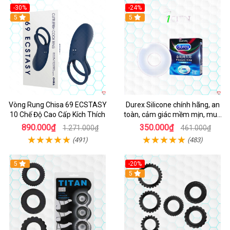
-30%
-24%
Hot
5
5
Vòng Rung Chisa 69 ECSTASY
Durex Silicone chính hãng, an
10 Chế Độ Cao Cấp Kích Thích
toàn, cảm giác mềm mịn, mua
ngay
890.000₫
350.000₫
1.271.000₫
461.000₫
(491)
(483)
5
-20%
Hot
5