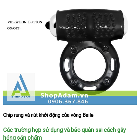
Chip rung
cao
và nút khởi động
cao
của vòng Baile
Vòng
rung
cấp
cấp
Các trường hợp sử dụng
hàng
và bảo quản sai cách gây
nam
10
hỏng sản phẩm
Hiệu