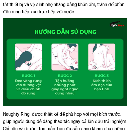
tắt thiết bị
hồi
động
ở
và vệ sinh nhẹ nhàng bằng khăn ẩm
danh
, tránh
tốt
để phần
nhất
đầu rung tiếp xúc trực tiếp
đâu
qua
với nước
đổi
.
sách
nhất
tốt
app
trả
Naughty Ring
cũ
được thiết kế
Hàn
để phù hợp
vận
với
nhanh
mọi kích thước
báo
,
Hướng
giúp người dùng dễ dàng thao tác ngay cả lần đầu trải nghiệm
dẫn
Quốc
chuyển
nhất
giá
m
.
cách
Chỉ cần vài bước đơn giản
đẹp
, bạn
Trung
đã sẵn sàng khám phá
đấu
những
n