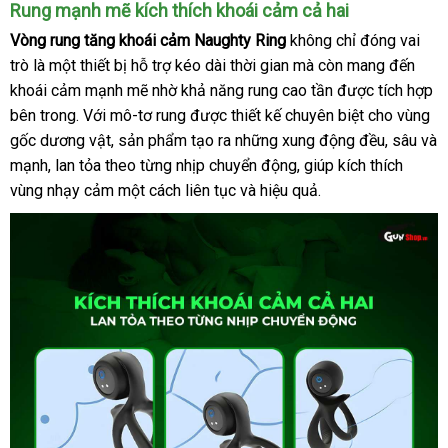
Rung mạnh mẽ kích thích khoái cảm cả hai
Vòng rung tăng khoái cảm Naughty Ring
không chỉ đóng vai
trò là một thiết bị hỗ trợ kéo dài thời gian
amazon
mà còn mang đến
khoái cảm mạnh mẽ nhờ khả năng rung cao tần
thanh
được tích hợp
bên trong
cũ
. Với mô-tơ rung
thanh
được thiết kế chuyên biệt cho vùng
lý
gốc dương vật
đăng
, sản phẩm tạo ra
lý
chính
những xung động đều
cung
, sâu
hỗ
và
mạnh
đại
, lan tỏa theo từng nhịp chuyển động
ký
hãng
online
, giúp kích thích
cấp
trợ
vùng nhạy cảm một cách liên tục
lý
có
và hiệu quả
sử
.
nên
dụng
chọn