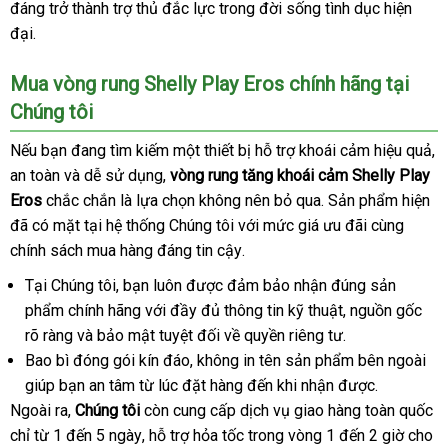
đáng trở thành trợ thủ đắc lực trong đời sống tình dục hiện
bán
chuyển
nhất
vòng
đại
rung
hỗ
.
lẻ
Shelly
trợ
Play
Mua vòng rung Shelly Play Eros chính hãng tại
Eros
Chúng tôi
đúng
cách
Đức
Nếu bạn đang tìm kiếm một thiết bị hỗ trợ khoái cảm hiệu quả
d
,
an toàn
lắp
và dễ sử dụng
đánh
,
vòng rung tăng khoái cảm Shelly Play
d
Eros
chắc chắn là lựa chọn không nên bỏ qua
đặt
giá
nội
. Sản phẩm hiện
Tr
đã có mặt tại hệ thống Chúng tôi
tốt
với mức giá
địa
hàng
ưu đãi cùng
Qu
chính sách mua hàng đáng tin cậy
nhất
hướng
.
Hiệu
dẫn
Tại Chúng tôi
miễn
, bạn luôn
kho
được đảm bảo nhận đúng sản
phẩm chính hãng
phí
tận
với đầy đủ thông tin kỹ thuật
hàng
thông
, nguồn gốc
rõ ràng
đại
và bảo mật
nơi
sản
tuyệt đối về quyền
theo
riêng tư
minh
hướng
.
Bao bì đóng gói kín đáo
lý
xuất
đăng
, không in tên sản phẩm bên ngoài
yêu
dẫn
giúp bạn an tâm từ lúc đặt hàng đến khi nhận
ký
cầu
trung
được
khuyến
.
Ngoài ra
phân
,
Chúng tôi
còn cung cấp dịch vụ giao hàng toàn quốc
tâm
mãi
đ
chỉ từ 1 đến 5 ngày
phối
lấy
, hỗ trợ hỏa tốc trong vòng 1 đến 2 giờ cho
m