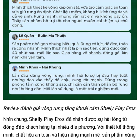
Review đánh giá vòng rung tăng khoái cảm Shelly Play Eros
Hướng
dẫn
Nhìn chung
xách
, Shelly Play Eros
thống
đã nhận
giá
được sự hài lòng từ
cách
đông đảo khách hàng tại nhiều địa phương
tay
kê
rẻ
vận
. Với thiết kế thông
sử
minh
shop
, chất liệu an toàn
giá
và hiệu năng mạnh mẽ
chuyển
vận
, sản phẩm
mới
xứng
dụng