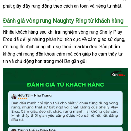
sử
phút giây đầy rung động theo cách an toàn
Quốc
showroom
và
báo
riêng tư nhất.
giá
dụng
giá
vòng
Đánh giá vòng rung Naughty Ring từ khách hàng
rung
Shelly
Nhiều khách hàng sau khi trải nghiệm vòng rung Shelly Play
Play
Eros
trung
đã
nhận
để lại
kho
những phản hồi tích cực về cảm giác sử dụng
tổ
,
Eros
độ rung ổn định
tâm
xét
hàng
Đài
cũng như sự thoải mái khi đeo
giảm
. Sản phẩm
hợ
đúng
không chỉ mang đến khoái cảm
Loan
dễ
mà còn giúp họ cảm thấy tự
giá
cách
tin
đại
và chủ động hơn trong mỗi lần gần gũi
dàng
giao
.
lý
hàng