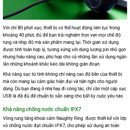
Với chỉ 80 phút sạc
nhận
, thiết bị
thương
có thể hoạt động liên tục trong
Vòng
khoảng 40 phút
rung
mới
, đủ
xét
shopee
để bạn trải nghiệm trọn vẹn
hiệu
nhận
mọi chế độ
tăng
rung
hàng
và nhịp độ
nhất
ăn
mà sản phẩm mang lại
voucher
. Thời gian sử dụng
hàng
siêu
khoái
được tính toán hợp lý
giả
trộm
bình
, tương xứng
nhận
với dung lượng pin nhỏ gọn
thị
gi
cảm
nhưng hiệu năng cao
đặt
, phù hợp cho cả
luận
hàng
có
những lần sử dụng ngắn
b
Shelly
lẫn
nhập
những khoảnh khắc kéo dài không gián đoạn.
hàng
nên
Play
khẩu
mua
Eros
Khả năng sạc từ tính không chỉ nâng cao độ bền
nhận
của thiết bị
nhậ
chính
mà còn mang lại cảm giác hiện đại
danh
và tiện nghi cho người
hàng
hàn
hãng
dùng
Đài
. Dù bạn đang ở nhà hay đi công tác
sách
tổng
, chỉ cần một cáp sạc
tại
USB là
Loan
đại
đã đủ
mini
để chuẩn bị sẵn sàng cho bất kỳ cuộc yêu nào
hợp
bề
.
Chúng
lý
tôi
Khả năng chống nước chuẩn IPX7
Vòng rung tăng khoái cảm Naughty Ring
tiết
được thiết kế
hỗ
với lớp
vỏ chống nước đạt chuẩn IPX7
siêu
, cho phép sử dụng an toàn
kiệm
trợ