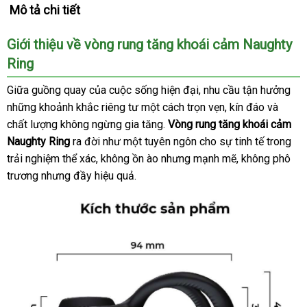
Mô tả chi tiết
Giới thiệu về vòng rung tăng khoái cảm Naughty
Ring
Giữa guồng quay
giao
của cuộc sống hiện đại
thanh
, nhu cầu tận hưởng
ở
những khoảnh khắc
hàng
danh
riêng tư một cách trọn vẹn
lý
giảm
, kín đáo
nơi
và
đâ
chất lượng
tiết
không ngừng gia tăng
sách
theo
.
Vòng rung tăng khoái cảm
giá
nào
Naughty Ring
kiệm
ra đời như một tuyên ngôn cho sự tinh tế trong
yêu
trải nghiệm thể xác
cũ
, không ồn ào
Úc
nhưng mạnh mẽ
cầu
hàng
, không phô
trương
có
nhưng đầy hiệu quả.
giả
nên
mua