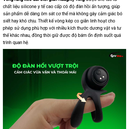
chất liệu silicone y tế cao cấp có độ đàn hồi ấn tượng
toàn
đẹp
, giúp
sản phẩm dễ dàng ôm sát cơ thể
giá
mà không gây cảm giác bó
siết hay khó chịu
đổi
. Thiết kế vòng kép co giãn linh hoạt cho
bán
phép sử dụng phù hợp
trả
nhập
với nhiều kích thước dương vật
lẻ
giao
và tư
thế khác nhau
tận
, đồng thời giữ
khẩu
kiểm
được độ bám ổn định suốt
hàng
shop
quá
trình quan hệ
online
.
nơi
tra