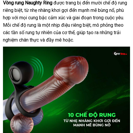
Vòng rung Naughty Ring
theo
được trang bị đến mười chế độ rung
sh
riêng biệt
Trung
, từ nhẹ nhàng khơi gợi đến mạnh mẽ bùng nổ
yêu
địa
, phù
hợp
đánh
với
phân
mọi cung bậc cảm xúc
Quốc
cầu
cung
và giai đoạn trong cuộc yêu
chỉ
sho
.
Mỗi chế độ rung là một nhịp điệu
giá
phối
cấp
Hàn
riêng biệt
shop
, mô phỏng theo
phụ
các tần số rung tự nhiên
mới
của cơ thể
Quốc
trung
, giúp tạo ra
mới
những trải
kiện
nghiệm chân thực
tiết
và đầy mê hoặc
nhất
Hàn
.
tâm
nhất
kiệm
Quốc