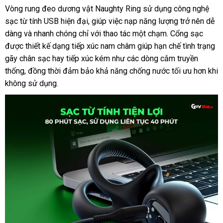
nhất
Vòng rung đeo dương vật Naughty Ring sử dụng công nghệ
sạc từ tính USB hiện đại
hỗ
, giúp việc nạp năng lượng trở nên dễ
dàng
cũ
và nhanh chóng chỉ
trợ
chiết
với thao tác một chạm
nhập
. Cổng sạc
mini
được thiết kế dạng tiếp xúc nam châm giúp hạn chế tình trạng
khấu
khẩu
gãy chân sạc hay tiếp xúc kém như
mới
các dòng cắm truyền
thống
thông
, đồng thời đảm bảo khả năng chống nước tối ưu hơn khi
nhất
không sử dụng
minh
nơi
.
nào