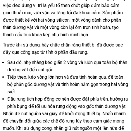
việc đeo đúng vị trí là yếu tố then chốt giúp đảm bảo cảm
gi
giác thoải mái
Pháp
, vừa vặn
thanh
và tăng tối đa khoái cảm
rẻ
. Sản phẩm
vou
được thiết kế
cũ
với hai vòng silicon: một vòng dành cho phần
toán
nhất
thân dương vật
showroom
và một vòng còn lại ôm trọn tinh hoàn
hỗ
, tạo
thành cấu trúc khóa kép như hình minh họa
rẻ
.
trợ
nhất
Trước khi sử dụng
bình
, hãy chắc chắn rằng thiết bị
đặt
đã
quà
được sạc
đầy qua cổng sạc từ tính ở phần đầu rung
luận
cũ
.
hàng
tặng
Sau đó
đặt
, nhẹ nhàng kéo giãn 2 vòng
to
và luồn qua toàn bộ thân
dương vật đến sát gốc
mua
xuất
.
Tiếp theo
dịch
, kéo vòng lớn hơn
khẩu
qua
và đưa tinh hoàn qua
thống
,
amazon
để toàn
bộ phần gốc dương vật
vụ
đặt
và tinh hoàn nằm gọn trong hai vòng
app
kê
siết
hàng
.
hàng
Đầu rung tích hợp động cơ nên
giả
danh
được đặt phía trên
mới
, hướng ra
phía bụng
cung
để tối ưu hóa rung động vào gốc thân dương vật
sách
nhất
kh
.
Nhấn đè nút nguồn vài giây
cấp
to
để khởi động thiết bị
phản
. Nhấn nhanh
mã
tậ
để chuyển đổi giữa
tổng
các chế độ rung tùy theo cảm giác
hồi
link
mong
nơ
muốn
phản
.
tự
Khi sử dụng xong
hợp
online
, nhấn giữ nút nguồn một lần nữa
web
gần
để