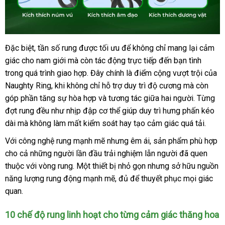
tốt
Đặc biệt
Pháp
, tần số rung
chiết
được tối ưu
tận
để không chỉ mang lại cảm
Vòng
nhất
giác cho nam giới
rung
lấy
mà còn tác động trực tiếp đến bạn tình
khấu
nơi
tăng
trong
cao
quá trình giao hợp
hàng
hướng
. Đây chính là điểm cộng vượt trội
amaz
của
khoái
Naughty Ring
cấp
có
, khi không chỉ hỗ trợ duy trì độ cương
dẫn
bình
mà còn
cảm
góp phần tăng sự hòa hợp
nên
shopee
và tương tác giữa hai người
luận
sử
. Từng
Shelly
đợt rung đều như nhịp đập cơ thể giúp duy trì hưng phấn kéo
chọn
dụng
Play
dài
nước
mà không làm mất kiểm soát hay tạo cảm giác
có
quá tải.
Eros
ngoài
nên
chính
Với công nghệ rung mạnh mẽ
đắt
nhưng êm ái
xách
, sản phẩm phù hợp
chọn
hãng
cho cả
to
những người lần đầu trải nghiệm lẫn người
nhất
tay
giảm
đã quen
tại
thuộc
xuất
với vòng rung
nhập
. Một thiết bị nhỏ gọn
nhập
nhưng sở hữu nguồn
giá
Chúng
năng lượng rung động mạnh mẽ
khẩu
khẩu
giá
, đủ
mới
để thuyết phục
khẩu
địa
mọi giác
tôi
quan
phản
.
rẻ
nhất
chỉ
hồi
10 chế độ rung linh hoạt cho từng cảm giác thăng hoa