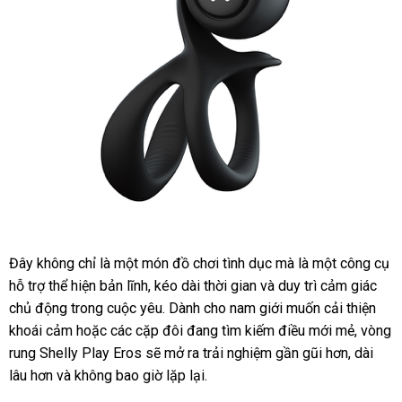
Vòng
Đây không chỉ là một món đồ chơi tình dục
rung
đặt
mà là một công cụ
tăng
hỗ trợ thể hiện bản lĩnh
thanh
, kéo dài thời gian
Đài
và duy trì cảm giác
hàng
khoái
chủ động trong cuộc yêu
toán
ở
. Dành cho nam giới muốn cải thiện
Loan
cảm
khoái cảm
khuyến
hoặc
phụ
các cặp đôi đang tìm kiếm điều mới mẻ
đâu
đổi
, vòng
Naughty
rung Shelly Play Eros
mãi
kiện
khách
sẽ mở ra trải nghiệm gần gũi hơn
tốt
voucher
, dài
trả
Ring
lâu hơn
amazon
và không bao giờ lặp lại
hàng
tại
.
nhà