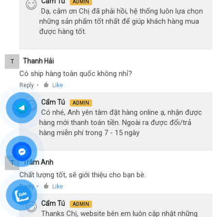
Cẩm Tú
ADMIN
Dạ, cảm ơn Chị đã phải hồi, hệ thống luôn lựa chọn
những sản phẩm tốt nhất để giúp khách hàng mua
được hàng tốt.
Thanh Hải
T
Có ship hàng toàn quốc không nhỉ?
Reply
Like
●
Cẩm Tú
ADMIN
Có nhé, Anh yên tâm đặt hàng online ạ, nhận được
hàng mới thanh toán tiền. Ngoài ra được đổi/trả
hàng miễn phí trong 7 - 15 ngày
Trâm Anh
T
Chất lượng tốt, sẽ giới thiệu cho bạn bè.
Reply
Like
●
Cẩm Tú
ADMIN
Thanks Chị, website bên em luôn cập nhật những