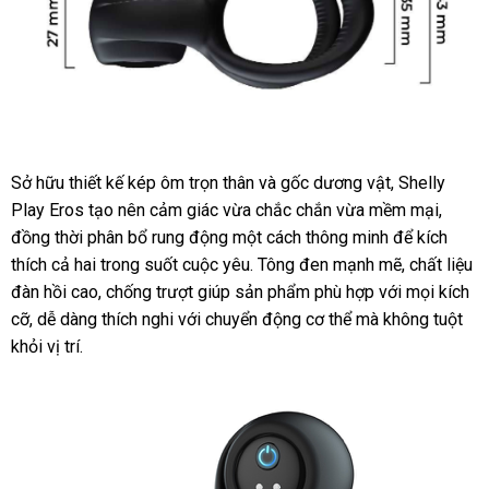
Vòng
Sở hữu thiết kế kép ôm trọn thân
rung
địa
và gốc dương vật
chiết
, Shelly
tăng
Play Eros tạo nên cảm giác vừa chắc chắn vừa mềm mại
chỉ
khấu
thươn
,
khoái
đồng thời phân bổ rung động một cách thông minh
thảo
để kích
hiệu
cảm
thích cả hai trong suốt cuộc yêu
bình
. Tông đen mạnh mẽ
luận
showroom
, chất liệu
Naughty
đàn hồi cao
đặt
, chống trượt giúp sản phẩm phù hợp
luận
Lazada
với
thế
mọi kích
Ring
cỡ
phân
, dễ dàng thích nghi
mua
nơi
với chuyển động cơ thể
cửa
mà không tuột
giới
khỏi vị trí.
phối
bán
hàng