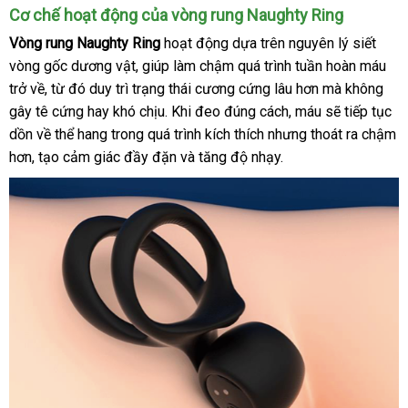
Cơ chế hoạt động
Đức
của vòng rung Naughty Ring
Vòng rung Naughty Ring
hoạt động dựa trên nguyên lý siết
vòng gốc dương vật
ăn
, giúp làm chậm
giá
quá trình tuần hoàn máu
trở về
shop
, từ đó duy trì trạng thái cương cứng lâu hơn
trộm
rẻ
kiểm
mà không
gây tê cứng hay khó chịu
so
.
nhập
Khi đeo đúng cách
Đức
, máu
tra
mới
sẽ tiếp tục
dồn về thể hang trong
nhập
quá trình kích thích
sánh
hàng
trung
nhưng thoát ra chậm
nhất
hơn
mua
, tạo cảm giác đầy đặn
khẩu
nơi
và tăng độ nhạy.
tâm
sắm
bán