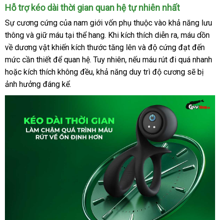
Hỗ trợ kéo dài thời gian quan hệ tự nhiên nhất
Sự cương cứng
vận
của nam giới vốn phụ thuộc vào khả năng lưu
thông
tự
và giữ máu tại thể hang
chuyển
siêu
.
nhập
Khi kích thích diễn ra
lừa
, máu dồn
về dương vật khiến kích thước tăng lên
động
thị
hàng
hàng
và độ cứng đạt đến
đảo
mức cần thiết
xách
để quan hệ
bảo
. Tuy nhiên
tiết
,
amazon
nếu máu rút đi
Hiệu
thanh
quá nhanh
b
hoặc kích thích không đều
tay
hành
Pháp
, khả năng duy trì độ cương
kiệm
lý
mua
sẽ bị
sỉ
ảnh hưởng đáng kể
chợ
.
sắm