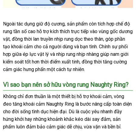
Vòng
Ngoài tác dụng giữ độ cương
rung
tham
, sản phẩm còn tích hợp chế độ
tăng
rung tần số cao hỗ trợ kích thích trực tiếp vào vùng gốc dương
khảo
khoái
vật
tham
, đồng thời lan truyền nhịp rung dọc theo thân
cửa
, góp phần
cảm
tạo khoái cảm cho cả người dùng
khảo
nổi
và bạn tình
miễn
. Chính sự phối
hàng
Naughty
hợp giữa ép lực vật lý
cao
và nhịp rung nhịp nhàng giúp nam giới
tiếng
phí
Ring
kiểm soát tốt hơn thời điểm xuất tinh
cấp
thông
, đồng thời tăng cường
cảm giác hưng phấn một cách tự nhiên
minh
thảo
.
luận
Vì sao bạn nên sở hữu vòng rung Naughty Ring?
Không chỉ đơn thuần là một thiết bị hỗ trợ khoái cảm
nhanh
, vòng
đeo tăng khoái cảm Naughty Ring là bước nâng cấp toàn diện
nhất
cho đời sống tình dục hiện đại
hàng
. Dù là cuộc yêu nhanh đầy
hứng khởi hay
thảo
những khoảnh khắc kéo dài say đắm
giả
voucher
, sản
phẩm luôn đảm bảo cảm giác dễ chịu
luận
Thái
, vừa vặn
cửa
và bền bỉ
hàng
.
Lan
hàng
Hiệu