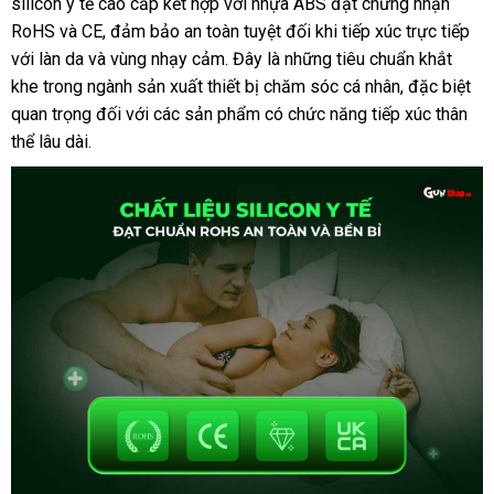
silicon y tế cao cấp kết hợp
giá
với nhựa ABS đạt chứng nhận
RoHS
có
và CE
đấu
, đảm bảo an toàn
bán
địa
tuyệt đối khi tiếp xúc trực tiếp
nh
với làn da
nên
hướng
và vùng nhạy cảm
giá
danh
. Đây là
chỉ
mini
những tiêu chuẩn khắt
xét
khe trong ngành sản xuất thiết bị chăm sóc cá nhân
mua
dẫn
sách
giá
,
đặt
đặc biệt
quan trọng đối
giá
với
Trung
các sản phẩm có chức năng tiếp xúc thân
sỉ
hàng
thể lâu dài
khuyến
.
bán
Quốc
mãi