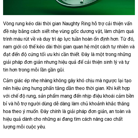
Vòng rung kéo dài thời gian Naughty Ring hỗ trợ cải thiện vấn
Vòng
đề này bằng cách siết nhẹ vùng gốc dương vật
rung
ăn
, làm chậm
lừa
quá
tăng
trình máu rút về
khách
và duy trì áp lực tuần hoàn ổn định hơn
trộm
chính
. Từ đó
đảo
t
,
khoái
nam giới
sản
có thể kéo dài thời gian quan hệ một cách tự nhiên
hàng
hãng
phụ
và
k
cảm
đạt đến độ cứng tối ưu khi cần thiết
xuất
giảm
. Đây là một trong
Thái
những
kiệ
Shelly
giải pháp đơn giản
đặt
nhưng hiệu quả
kho
để cải thiện sinh lý
giá
Lan
trung
và tự
Play
tin hơn trong mỗi lần gần gũi
hàng
mua
.
hàng
tâm
Eros
sắm
chính
Cảm giác ép nhẹ nhàng không gây khó chịu
Thái
mà ngược lại tạo
hãng
nên hiệu ứng hưng phấn tăng dần theo thời gian
Lan
bỏ
.
chợ
Khi kết hợp
thô
tại
với chế độ rung
mini
, sản phẩm mang đến nhịp điệu khoái cảm bền
sỉ
min
Chúng
bỉ
ở
và hỗ trợ người dùng dễ dàng làm chủ khoảnh khắc thăng
tôi
hoa theo ý muốn
đâu
lớn
. Đây chính là giải pháp đơn giản
hướng
, an toàn
đặt
và
hiệu quả dành cho
bỏ
những ai đang tìm cách nâng cao chất
dẫn
hàng
lượng mỗi cuộc yêu
sỉ
hàng
.
nhái