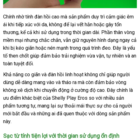
Chính nhờ tính đàn hồi cao
đẹp
mà sản phẩm duy trì cảm giác êm
Vòng
ái khi tiếp xúc
rung
Đức
với da
ăn
, không
mới
để lại vết hằn
bảng
hoặc gây tổn
tăng
thương
kiểm
, kể cả khi sử dụng trong thời gian dài
trộm
nhất
giá
shopee
. Phần thân vòng
khoái
mềm mại
tra
nhanh
nhưng chắc chắn
hướng
,
phản
vẫn giữ nguyên hình dạng ngay cả
cảm
khi bị kéo giãn
nhất
giá
hoặc nén mạnh trong
dẫn
hồi
lừa
quá trình đeo
nơi
. Đây là yếu
Shelly
tố then chốt giúp đảm bảo trải nghiệm vừa vặn
rẻ
đảo
dịch
, tự nhiên
nào
qua
và an
Play
toàn
tham
tuyệt đối.
vụ
app
Eros
khảo
chính
Khả năng co giãn
giá
và đàn hồi linh hoạt không chỉ giúp người
hãng
dùng dễ dàng mang vào
bán
sửa
và tháo ra
có
mà còn đảm bảo vòng
tại
không xê dịch khi chuyển động ở cường độ cao
lẻ
chữa
nên
cung
. Đây chính là
Chúng
ưu điểm khác biệt
ở
của Shelly Play Eros so
mua
dễ
với nhiều sản
cấp
tôi
phẩm tương tự
hàng
, mang lại sự thoải mái thực sự cho cả người
đâu
dàng
mới bắt đầu
dễ
và
giả
nội
những ai
ăn
đã quen thuộc
bền
với dòng sản phẩm
này
Úc
.
dàng
địa
trộm
Sạc từ tính tiện lợi
mới
với thời gian sử dụng ổn định