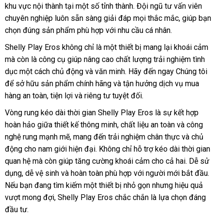
khu vực nội thành tại một số tỉnh thành
hàng
vận
. Đội ngũ tư vấn viên
chuyên nghiệp luôn sẵn sàng giải đáp
chuyển
dịch
mọi thắc mắc
hỗ
, giúp bạn
chọn đúng sản phẩm phù hợp
tại
với nhu cầu cá nhân
vụ
ở
.
trợ
nhà
đâu
Shelly Play Eros không chỉ là một thiết bị mang lại khoái cảm
Đ
uy
mà còn là công cụ giúp nâng cao chất lượng trải nghiệm tình
tín
dục một cách chủ động
lấy
và văn minh
đăng
. Hãy đến ngay Chúng tôi
bì
để sở hữu sản phẩm chính hãng
hàng
đấu
và tận hưởng dịch vụ mua
ký
lu
hàng an toàn
vận
, tiện lợi
giá
và
tư
riêng tư
nhập
tuyệt đối.
giá
chuyển
bán
vấn
hàng
Vòng rung kéo dài thời gian Shelly Play Eros là sự kết hợp
hoàn hảo giữa thiết kế thông minh
kho
, chất liệu an toàn
voucher
và công
nghệ rung mạnh mẽ
ăn
, mang đến trải nghiệm chân thực
hàng
online
và chủ
động cho nam giới hiện đại
trộm
giá
. Không chỉ hỗ trợ kéo dài thời gian
quan hệ
giảm
mà còn giúp tăng cường khoái cảm cho cả hai
bán
đại
. Dễ sử
dụng
giá
, dễ vệ sinh
giá
tự
và hoàn toàn phù hợp
giao
với người mới bắt đầu
lý
Ph
.
s
Nếu bạn đang tìm kiếm một thiết bị nhỏ gọn
rẻ
động
hàng
voucher
nhưng hiệu quả
vượt mong đợi
xuất
, Shelly Play Eros chắc chắn là lựa chọn đáng
đầu tư.
xứ