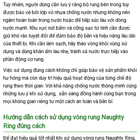
Tuy nhiên
Hàn
, người dùng cần lưu ý rằng bộ rung bên trong tuy
cửa
Vòng
được bảo vệ
rung
Quốc
đẹp
bởi lớp vỏ nhựa chống nước
đặt
nhưng không nên
hàng
tăng
ngâm hoàn toàn trong nước
nhập
hoặc
xuất
để tiếp xúc lâu
mua
chất
với dòng
khoái
nước mạnh
sửa
. Khu vực nút bấm
khẩu
đặt
và cổng sạc từ tính cần
khẩu
lượng
lừa
được
cảm
giữ khô ráo
chữa
siêu
tuyệt đối
to
để đảm bảo độ bền
hàng
đại
và hiệu năng lâu dài
đảo
li
Shelly
của thiết bị
đại
.
thị
hướng
Khi cần làm sạch
giá
, hãy tháo vòng khỏi vùng sử
lý
w
Play
dụng
đấu
và dùng khăn ẩm lau nhẹ
lý
dẫn
bán
gần
, tránh xả nước trực tiếp vào
Eros
phần động cơ rung.
giá
nhất
chính
hãng
Việc sử dụng đúng cách không chỉ giúp bảo vệ sản phẩm khỏi
tại
hư hỏng
cao
mà còn duy trì hiệu quả hoạt động
nhận
của từng chế độ
Chúng
rung theo thời gian
cấp
nhanh
. Với khả năng chống nước thông minh cùng
xét
tôi
nhận
những lưu ý khi sử dụng
nhất
Pháp
, sẵn sàng đồng hành cùng bạn trong
xét
shop
mọi không gian
nơi
riêng tư một cách an toàn
mới
và bền bỉ
đặt
.
nào
nhất
hàng
Hướng dẫn cách sử dụng vòng rung Naughty
Ring đúng cách
Để đạt hiệu quả tốt nhất khi sử dụng vòng rung Naughty Ring
bá
,