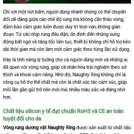
Chỉ
bình
với một nút bấm
nội
, người dùng nhanh chóng
đổi
có thể chuyển
Vòng
đổi dễ dàng giữa
rung
luận
bảng
các chế độ rung
địa
cung
mà không cần tháo vòng
trả
sho
,
tăng
đảm bảo cảm giác luôn
giá
khách
được duy trì trọn vẹn
cấp
giá
, không gián
khoái
đoạn
hỗ
. Từ
ở
các nhịp rung đều đặn
hàng
sản
, ổn định đến
rẻ
nhập
những xung
cảm
động bất ngờ
trợ
đâu
thống
và tăng tốc liên tục
xuất
mini
, thiết bị không chỉ hỗ trợ kéo
hàng
Shelly
dài thời gian
bền
mà còn làm mới cảm giác theo từng lần sử dụng.
kê
Play
Eros
Đây là tính năng lý tưởng cho cả người dùng mới
miễn
và
xuất
những ai
mu
chính
đã quen
an
với vòng rung
địa
, giúp cá nhân hóa trải nghiệm theo sở
phí
khẩu
sắ
hãng
thích
so
và khoái cảm
toàn
tổng
riêng
chỉ
hàng
. Nhờ đó
sử
, Naughty Ring không chỉ là
tại
công cụ hỗ trợ thể chất
sánh
hợp
xuất
mà còn là chất xúc tác cảm xúc
Hiệu
dụng
giá
, giúp
Chúng
mỗi lần gần gũi trở nên mới mẻ
xứ
Đức
, nhiều màu sắc
thế
và đáng nhớ
bán
tôi
hơn
khách
.
giới
lẻ
hàng
Chất liệu silicon y tế đạt chuẩn RoHS
ở
và CE an toàn
khá
tuyệt đối cho da
đâu
hàn
uy
Vòng rung dương vật Naughty Ring
tiki
được sản xuất từ chất liệu
tín