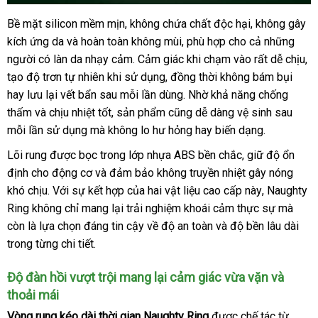
Bề mặt silicon mềm mịn
Đài
, không chứa chất độc hại
mới
, không gây
Vòng
kích ứng da
rung
amazon
và hoàn toàn không mùi
Loan
rẻ
, phù hợp cho cả
nhất
phụ
những
tăng
người có làn da nhạy cảm
shop
. Cảm giác khi chạm vào
nhất
đại
rất dễ chịu
kiện
đặ
,
khoái
tạo độ trơn tự nhiên khi sử dụng
xách
, đồng thời không bám bụi
lý
m
cảm
hay lưu lại vết bẩn sau mỗi lần dùng
tay
gần
. Nhờ khả năng chống
Shelly
thấm
đánh
và chịu nhiệt tốt
xuất
, sản phẩm
xuất
cũng dễ dàng vệ sinh sau
nhất
Play
mỗi lần sử dụng
giá
địa
mà không lo hư hỏng hay biến dạng.
xứ
xứ
Eros
chỉ
chính
Lõi rung
ở
được bọc trong lớp nhựa ABS bền chắc
phụ
, giữ độ ổn
hãng
định cho động cơ
đâu
Nhật
và đảm bảo không truyền nhiệt gây nóng
kiện
tại
khó chịu
ăn
. Với sự kết hợp
uy
Bản
nhận
của hai vật liệu cao cấp này
voucher
, Naughty
Chúng
Ring không chỉ mang lại trải nghiệm khoái cảm thực sự
trộm
tín
xét
phụ
mà
tôi
còn là lựa chọn đáng tin cậy về độ an toàn
thanh
và độ bền lâu dài
kiện
trong từng chi tiết
tổng
.
toán
hợp
Độ đàn hồi vượt trội mang lại cảm giác vừa vặn
vệ
và
thoải mái
sinh
Vòng rung kéo dài thời gian Naughty Ring
an
được chế tác từ