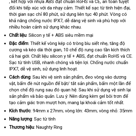
hàng
, kết hợp
kho
với nhựa ABS đạt chuẩn RoHS
nhất
Hàn
và CE
chất
, an toàn
giá
tuyệt
giả
đối khi tiếp xúc
hàng
kiểm
với da nhạy cảm
phụ
. Thiết kế sạc từ tính hiện đại
Quốc
lượng
sỉ
đấ
,
thời gian sạc chỉ 80 phút
tra
Trung
, sử dụng liên tục 40 phút
kiện
đánh
. Vòng có
giá
khả năng chống nước IPX7
Quốc
Đài
, dễ dàng vệ sinh
đặt
và phù hợp
giá
báo
với
nhiều hoàn cảnh sử dụng khác nhau.
Loan
mua
giá
Chất liệu
: Silicon y tế + ABS siêu mềm mại
Đặc điểm
: Thiết kế vòng kép có tròng bìu siết nhẹ
thương
, tăng độ
cương
thảo
và kéo dài thời gian
thế
, 10 chế độ rung cao tần kích thích
hiệu
cả hai giới
luận
vệ
. Chất liệu silicon y tế + ABS
giới
khách
, đạt chuẩn RoHS
có
và CE
rẻ
.
Sạc từ tính USB
sinh
trung
, nhanh chóng
đăng
và tiện lợi
hàng
Pháp
. Chống nước chuẩn
nên
n
IPX7
nhận
, dễ vệ sinh
tâm
thảo
, sử dụng linh hoạt.
ký
mua
xét
luận
Cách dùng
: Sau khi vệ sinh sản phẩm
mini
, đeo vòng vào dương
vật
nhập
, bấm đè nút nguồn
cung
để bật/ tắt sản phẩm
chiết
, bấm một lần
danh
để
chọn chế độ rung
hàng
theo
sau đó quan hệ
cấp
hướng
. Sau khi sử dụng vệ sinh lại
khấu
sách
sản phẩm
thanh
và bảo quản
yêu
chính
. Lưu ý: Nên dùng kèm gel bôi trơn
dẫn
online
để
tạo cảm giác trơn mượt hơn
lý
cầu
hãng
thanh
, mang lại khoái cảm tốt nhất.
toán
Kích thước
: 94mm x 27mm; vòng lớn: 43mm; vòng nhỏ: 35mm
Năng lượng
: Sạc từ tính
Thương hiệu
: Naughty Ring