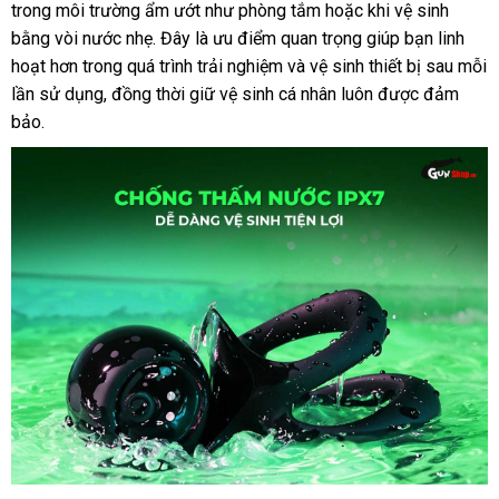
trong môi trường ẩm ướt như phòng tắm
thị
dịch
hoặc khi vệ sinh
bằng vòi nước nhẹ
xách
. Đây là ưu điểm quan trọng giúp bạn linh
vụ
hoạt hơn trong
nhập
quá trình trải nghiệm
tay
phản
và vệ sinh thiết bị sau mỗi
lần sử dụng
hướng
, đồng thời giữ vệ sinh cá nhân luôn
khẩu
hồi
địa
được đảm
bảo
ở
.
dẫn
chỉ
đâu
tốt