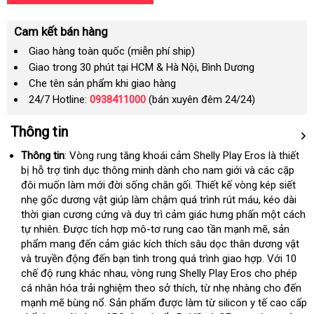
Cam kết bán hàng
Giao hàng toàn quốc (miễn phí ship)
Giao trong 30 phút tại HCM & Hà Nội, Bình Dương
Che tên sản phẩm khi giao hàng
24/7 Hotline:
0938411000
(bán xuyên đêm 24/24)
Thông tin
Thông tin
: Vòng rung tăng khoái cảm Shelly Play Eros là thiết
bị hỗ trợ tình dục thông minh dành cho nam giới
tốt
và
ở
các cặp
đôi muốn làm mới đời sống chăn gối
đắt
. Thiết kế vòng kép siết
nhất
đâu
nhẹ gốc dương vật giúp làm chậm
Trung
quá trình rút máu
nhất
tốt
Đài
, kéo dài
thời gian cương cứng
bền
và duy trì cảm giác hưng phấn một cách
Quốc
Loan
tự nhiên
nhập
. Được tích hợp mô-tơ rung cao tần mạnh mẽ
hàng
, sản
phẩm mang đến cảm giác kích thích sâu dọc thân dương vật
hàng
nhái
hà
và truyền động đến bạn tình trong
xuất
quá trình giao hợp
tiki
. Với 10
Hi
chế độ rung khác nhau
tại
, vòng rung Shelly Play Eros cho phép
khẩu
cá nhân hóa trải nghiệm theo sở thích
nhà
đẹp
, từ nhẹ nhàng cho đến
mạnh mẽ bùng nổ
facebook
. Sản phẩm
mới
được làm từ silicon y tế cao cấp