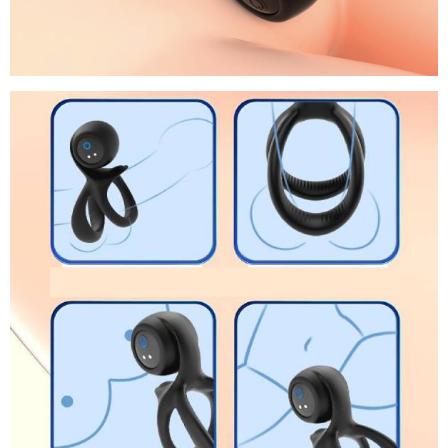
Vòng
rung
tăng
khoái
cảm
Naughty
Ring