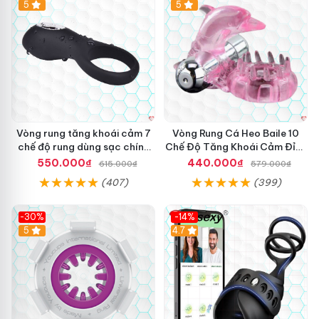
5
5
Vòng rung tăng khoái cảm 7
Vòng Rung Cá Heo Baile 10
chế độ rung dùng sạc chính
Chế Độ Tăng Khoái Cảm Đỉnh
hãng Mỹ
Cao
550.000₫
440.000₫
615.000₫
579.000₫
(407)
(399)
-30%
-14%
5
4.7