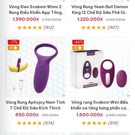
Vòng Đeo Svakom Winni 2
Vòng Rung Yeain Bull Demon
Rung Điều Khiển App Tăng
King 12 Chế Độ Siêu Phê Giá
Khoái Cảm
Tốt
1.990.000₫
1.220.000₫
2.341.000₫
1.906.000₫
(912)
(907)
-17%
-44%
Hot
5
5
Vòng Rung Aphojoy Nam Tính
Vòng rung Svakom Wini điều
7 Chế Độ Siêu Kích Thích
khiển xa tăng hưng phấn cực
đỉnh
650.000₫
1.600.000₫
783.000₫
2.857.000₫
(874)
(819)