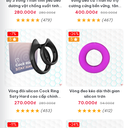
Bộ 3 vòng Titan tình yêu đeo
Vòng đeo cu Titan hỗ trợ
dương vật chống xuất tinh
cương cứng bền vững, tăng
sớm chất liệu silicon y tế
khoái cảm
280.000₫
400.000₫
280.000₫
500.000₫
(479)
(467)
-7%
-26%
5
5
Vòng đôi silicon Cock Ring
Vòng đeo kéo dài thời gian
Saty Hard cao cấp chính
silicon trơn
hãng Mỹ
270.000₫
70.000₫
289.000₫
94.000₫
(453)
(412)
-11%
-24%