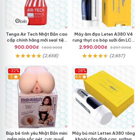
Tenga Air Tech Nhật Bản cao
Máy âm đạo Leten A380 V4
cấp chính hãng mới seal tiện
rung thụt co bóp sưởi ấm LCD
lợi
đẹp
900.000₫
2.990.000₫
1.500.000₫
3.397.000₫
(2,658)
(2,657)
-32%
-28%
Hot
5
Hot
4.6
Búp bê tình yêu Nhật Bản mini
Máy bú mút Letten A380 tăng
mềm mịn sắc nét, cực quyến
khoái cảm đỉnh cao, sướng