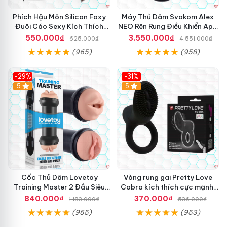
Phích Hậu Môn Silicon Foxy
Máy Thủ Dâm Svakom Alex
Đuôi Cáo Sexy Kích Thích
NEO Rên Rung Điều Khiển App
Mạnh
Siêu Phê
550.000₫
3.550.000₫
625.000₫
4.551.000₫
(965)
(958)
-29%
-31%
Hot
5
5
Cốc Thủ Dâm Lovetoy
Vòng rung gai Pretty Love
Training Master 2 Đầu Siêu
Cobra kích thích cực mạnh,
Thật Giá Tốt
tăng hưng phấn
840.000₫
370.000₫
1.183.000₫
536.000₫
(955)
(953)