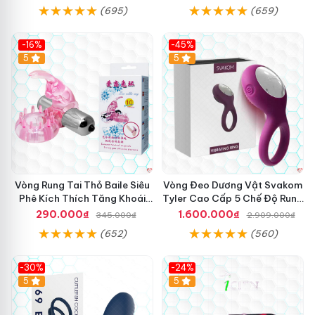
(695)
(659)
-16%
-45%
Hot
5
5
Vòng Rung Tai Thỏ Baile Siêu
Vòng Đeo Dương Vật Svakom
Phê Kích Thích Tăng Khoái
Tyler Cao Cấp 5 Chế Độ Rung
Cảm
Mạnh Mẽ Kích Thích Điểm G
290.000₫
1.600.000₫
345.000₫
2.909.000₫
(652)
(560)
-30%
-24%
Hot
5
5