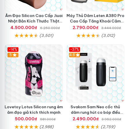
Âm Đạo Silicon Cao Cấp Jiuai
Máy Thủ Dâm Leten A380 Pro
Nhật Bản Kích Thước Thật
Cao Cấp Tăng Khoái Cảm
11Kg
Nhanh
4.500.000₫
2.790.000₫
6.250.000₫
3.444.000₫
(3,501)
(3,012)
-14%
-37%
Hot
5
4.8
Lovetoy Lotus Silicon rung êm
Svakom Sam Neo cốc thủ
âm đạo giả kích thích mạnh
dâm rung hút co bóp điều
khiển App
500.000₫
2.490.000₫
581.000₫
3.952.000₫
(2,988)
(2,759)