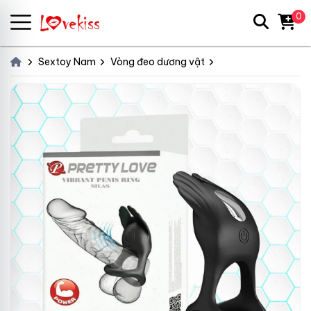
0
Sextoy Nam
Vòng đeo dương vật