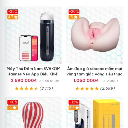
-32%
-20%
Hot
4.7
Hot
5
Máy Thủ Dâm Nam SVAKOM
Âm đạo giả silicone mềm mại
Hannes Neo App Điều Khiển
vùng tam giác vàng siêu thực
Xa Cao Cấp
2.690.000₫
1.050.000₫
3.955.000₫
1.312.000₫
(2,715)
(2,699)
-40%
-12%
Hot
5
Hot
4.7