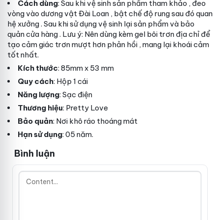
Cách dùng
: Sau khi vệ sinh sản phẩm
tham khảo
, đeo
vòng vào dương vật
Đài Loan
, bật chế độ rung sau đó quan
hệ
xưởng
. Sau khi sử dụng vệ sinh lại sản phẩm và bảo
quản
cửa hàng
. Lưu ý: Nên dùng kèm gel bôi trơn
địa chỉ
để
tạo cảm giác trơn mượt hơn
phản hồi
, mang lại khoái cảm
tốt nhất.
Kích thước
: 85mm x 53 mm
Quy cách
: Hộp 1 cái
Năng lượng
: Sạc điện
Thương hiệu
: Pretty Love
Bảo quản
: Nơi khô ráo thoáng mát
Hạn sử dụng
: 05 năm.
Bình luận