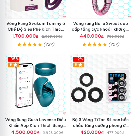
Vòng Rung Svakom Tammy 5
Vòng rung Baile Sweet cao
Chế Độ Siêu Phê Kích Thích
cấp tăng cực khoái, khơi gợi
Tối Đa
đam mê
1.700.000₫
440.000₫
2.099.000₫
759.000₫
(727)
(707)
-35%
-12%
Hot
5
5
Vòng Rung Gush Lovense Điều
Bộ 3 Vòng TiTan Silicon bền
Khiển App Kích Thích Sung
chắc tăng cường phong độ
Sướng
nam
4.500.000₫
420.000₫
6.923.000₫
477.000₫