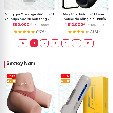
Vòng gai Massage dương vật
Máy tập dương vật Love
Youcups cao su non tăng kích
Spouse đa năng điều khiển
thước
app, vòng đeo siêu tiện
350.000₫
1.812.000₫
500.000₫
2.106.000₫
(379)
(378)
1
2
3
4
5
Sextoy Nam
-28%
-19%
4.7
Hot
4.8