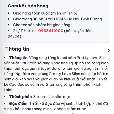
Cam kết bán hàng
Giao hàng toàn quốc (miễn phí ship)
Giao trong 30 phút tại HCM & Hà Nội, Bình Dương
Che tên sản phẩm khi giao hàng
24/7 Hotline:
0938411000
(bán xuyên đêm
24/24)
Thông tin
Thông tin
: Vòng rung tăng khoái cảm Pretty Love Silas
sản xuất
với 7 tần số rung khác nhau giúp hỗ trợ tăng kích
thích tình dục
giá rẻ
tuyệt đối cho nam giới và bạn tình
nổi
tiếng
. Ngoài ra vòng rung Pretty Love Silas còn giúp hỗ trợ
nam giới kéo dài thời gian quan hệ hiệu quả
mới nhất
. Thiết
kế độc đáo
so sánh
với 2 tai rung tăng thêm phần kích
thích.
Thành phần
: Silicon siêu mềm mại
Đặc điểm
: Thiết kế độc đáo
vệ sinh
, tích hợp 7 chế độ
rung khác nhau
thông minh
, chống thấm nước.