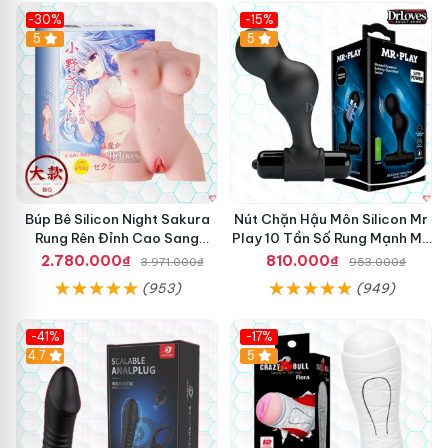
-30%
-15%
Hot
5
Hot
5
Búp Bê Silicon Night Sakura
Nút Chặn Hậu Môn Silicon Mr
Rung Rên Đỉnh Cao Sang
Play 10 Tần Số Rung Mạnh Mẽ
Trọng
Kích Thích
2.780.000₫
810.000₫
3.971.000₫
953.000₫
(953)
(949)
-41%
-17%
Hot
4.7
5