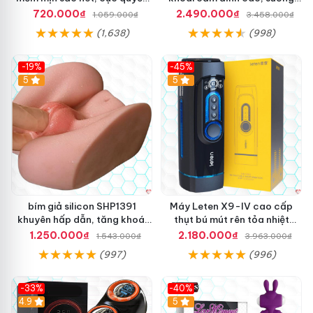
rũ
mê
720.000₫
2.490.000₫
1.059.000₫
3.458.000₫
(1,638)
(998)
-19%
-45%
Hot
5
Hot
5
bím giả silicon SHP1391
Máy Leten X9-IV cao cấp
khuyên hấp dẫn, tăng khoái
thụt bú mút rên tỏa nhiệt
cảm mua ngay
mạnh
1.250.000₫
2.180.000₫
1.543.000₫
3.963.000₫
(997)
(996)
-33%
-40%
Hot
4.9
5