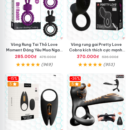
Vòng Rung Tai Thỏ Love
Vòng rung gai Pretty Love
Moment Đáng Yêu Mua Ngay
Cobra kích thích cực mạnh,
Giá Tốt
tăng hưng phấn
285.000₫
370.000₫
475.000₫
536.000₫
(969)
(953)
-15%
-36%
Hot
5
Hot
5