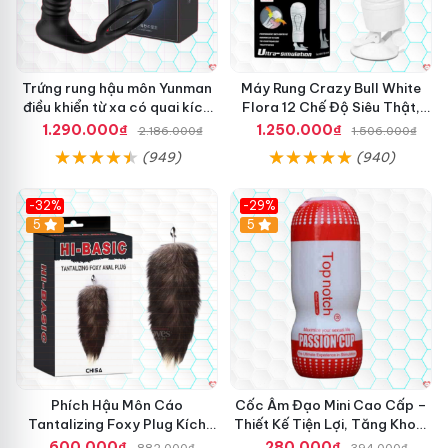
Trứng rung hậu môn Yunman
Máy Rung Crazy Bull White
điều khiển từ xa có quai kích
Flora 12 Chế Độ Siêu Thật,
thích
Kích Thích
1.290.000₫
1.250.000₫
2.186.000₫
1.506.000₫
(949)
(940)
-32%
-29%
Hot
5
5
Phích Hậu Môn Cáo
Cốc Âm Đạo Mini Cao Cấp –
Tantalizing Foxy Plug Kích
Thiết Kế Tiện Lợi, Tăng Khoái
Thích Siêu Phê
Cảm
600.000₫
280.000₫
882.000₫
394.000₫