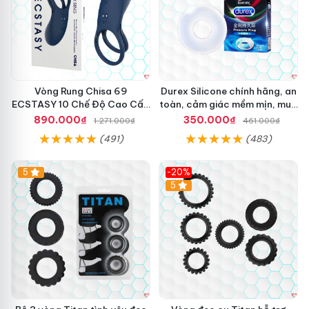
Vòng Rung Chisa 69
Durex Silicone chính hãng, an
ECSTASY 10 Chế Độ Cao Cấp
toàn, cảm giác mềm mịn, mua
Kích Thích
ngay
890.000₫
350.000₫
1.271.000₫
461.000₫
(491)
(483)
5
-20%
Hot
5