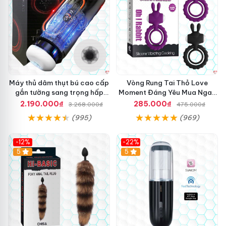
Máy thủ dâm thụt bú cao cấp
Vòng Rung Tai Thỏ Love
gắn tường sang trọng hấp
Moment Đáng Yêu Mua Ngay
dẫn
Giá Tốt
2.190.000₫
285.000₫
3.268.000₫
475.000₫
(995)
(969)
-12%
-22%
Hot
5
5