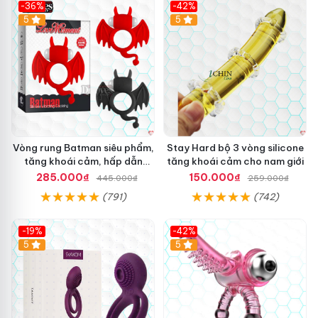
-36%
-42%
5
5
Vòng rung Batman siêu phẩm,
Stay Hard bộ 3 vòng silicone
tăng khoái cảm, hấp dẫn
tăng khoái cảm cho nam giới
người dùng
285.000₫
150.000₫
445.000₫
259.000₫
(791)
(742)
-19%
-42%
5
5