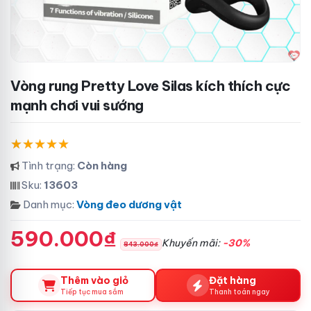
Vòng rung Pretty Love Silas kích thích cực
mạnh chơi vui sướng
Tình trạng:
Còn hàng
Sku:
13603
Danh mục:
Vòng đeo dương vật
590.000₫
Khuyến mãi:
-30%
843.000₫
Thêm vào giỏ
Đặt hàng
Tiếp tục mua sắm
Thanh toán ngay