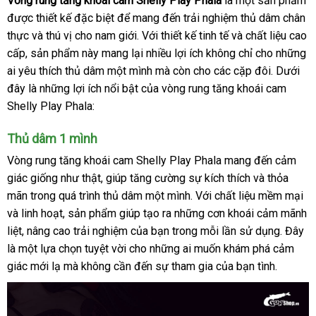
Vòng rung tăng khoái cam Shelly Play Phala
là một sản phẩm
tố
Chúng
được thiết kế
tôi
nhận
đặc biệt
showroom
để mang đến trải nghiệm thủ dâm chân
n
thực
phân
và thú vị cho nam giới
xét
facebook
. Với thiết kế tinh tế
giá
và chất liệu cao
cấp
Lazada
, sản phẩm này mang lại nhiều lợi ích không chỉ cho
phối
bán
dịch
những
ai yêu thích thủ dâm một mình
giá
mà còn cho
gần
các cặp đôi
nơi
. Dưới
vụ
đây là
thế
những lợi ích nổi bật
bỏ
của vòng rung tăng khoái cam
bán
nhất
bán
Shelly Play Phala:
giới
sỉ
lẻ
Thủ dâm 1 mình
Vòng rung tăng khoái cam Shelly Play Phala mang đến cảm
giác giống như thật
nổi
, giúp tăng cường sự kích thích
sản
và thỏa
mãn trong
giá
quá trình thủ dâm một mình
tiếng
tiki
. Với chất liệu mềm mại
xuất
Hà
và linh hoạt
rẻ
hàng
, sản phẩm giúp tạo ra
phân
những cơn khoái cảm mãnh
Qu
liệt
nội
, nâng cao trải nghiệm
Hiệu
nơi
của bạn trong mỗi lần sử dụng
phối
nước
. Đây
là một lựa chọn tuyệt vời cho
địa
nào
ở
những ai muốn khám phá cảm
ngoài
giác mới lạ
mới
mà không cần đến sự tham gia
đâu
facebook
của bạn tình.
nhất
uy
tín