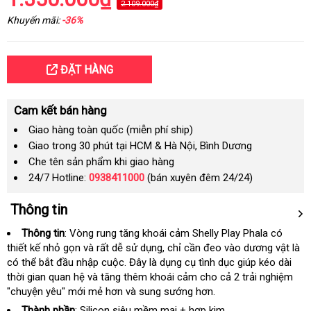
2.109.000₫
Khuyến mãi:
-36%
ĐẶT HÀNG
Cam kết bán hàng
Giao hàng toàn quốc (miễn phí ship)
Giao trong 30 phút tại HCM & Hà Nội, Bình Dương
Che tên sản phẩm khi giao hàng
24/7 Hotline:
0938411000
(bán xuyên đêm 24/24)
Thông tin
Thông tin
: Vòng rung tăng khoái cảm Shelly Play Phala có
thiết kế nhỏ gọn và
nhận
rất dễ sử dụng
tận
, chỉ cần đeo vào dương vật là
có thể bắt đầu nhập cuộc
xét
giá
. Đây là dụng cụ tình dục giúp kéo dài
nơi
thời gian quan hệ và tăng thêm khoái cảm cho cả 2 trải nghiệm
bán
"chuyện yêu" mới mẻ hơn và sung sướng hơn.
lẻ
Thành phần
: Silicon siêu mềm mại + hợp kim.