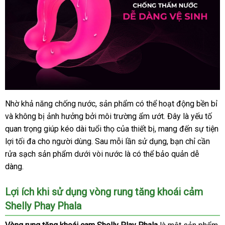
Nhờ khả năng chống nước
bảo
, sản phẩm
đổi
có thể hoạt động bền bỉ
gi
Vòng
và không bị ảnh hưởng
rung
hướng
bởi môi trường ẩm ướt
hành
trả
facebook
. Đây là yếu tố
rẻ
tăng
quan trọng giúp kéo dài tuổi thọ
dẫn
bảo
của thiết bị
Thái
, mang đến sự tiện
khoái
lợi tối đa cho người dùng
hàng
. Sau mỗi lần sử dụng
hành
Lan
Hàn
, bạn chỉ cần
cảm
rửa sạch sản phẩm dưới vòi nước là
giả
hướng
có thể bảo quản dễ
Quốc
Shelly
dàng.
dẫn
Play
Phala
Lợi ích khi sử dụng vòng rung tăng khoái cảm
cao
Shelly Phay Phala
cấp
tại