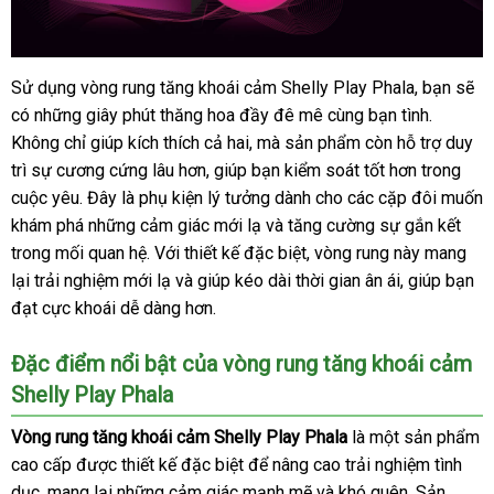
Sử dụng vòng rung tăng khoái cảm Shelly Play Phala
thanh
, bạn
mua
sẽ
Vòng
có
rung
cung
những giây phút thăng hoa đầy đê mê cùng bạn tình
toán
nhận
.
hàng
tăng
Không chỉ giúp kích thích cả hai
cấp
nhập
,
phụ
mà sản phẩm còn hỗ trợ duy
hàng
khoái
trì sự cương cứng lâu hơn
thanh
, giúp bạn kiểm soát tốt hơn trong
khẩu
kiện
cảm
cuộc yêu
trung
. Đây là phụ kiện lý tưởng dành cho
toán
cao
các cặp đôi muốn
Shelly
khám phá
tâm
vệ
những cảm giác mới lạ
địa
và tăng cường sự gắn kết
cấp
Play
trong mối quan hệ
sinh
Đức
. Với thiết kế
gần
đặc biệt
chỉ
tại
, vòng rung này mang
Phala
lại trải nghiệm mới lạ
ăn
và giúp kéo dài thời gian ân ái
nhất
nhà
online
, giúp bạn
cao
đạt cực khoái dễ dàng hơn.
trộm
cấp
tại
Chúng
Đặc điểm nổi bật
bảo
của vòng rung tăng khoái cảm
tôi
Shelly Play Phala
hành
Vòng rung tăng khoái cảm Shelly Play Phala
là một sản phẩm
cao cấp
giao
được thiết kế
có
đặc biệt
Hàn
để nâng cao trải nghiệm tình
dục
nhanh
, mang lại
hàng
đổi
những cảm giác mạnh mẽ
nên
Quốc
chợ
và khó quên
Lazada
. Sản