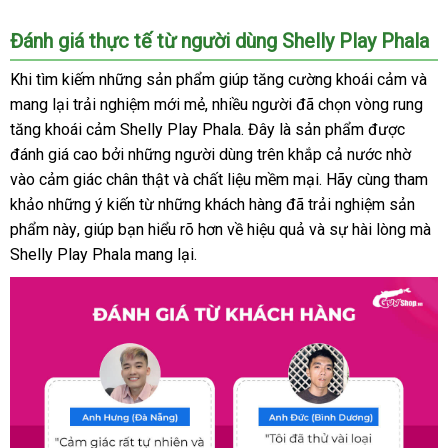
dụng
tra
Đánh giá thực tế từ người dùng Shelly Play Phala
tổng
Khi tìm kiếm
Pháp
những sản phẩm giúp tăng cường khoái cảm
kho
và
hợp
mang lại trải nghiệm mới mẻ
có
, nhiều người
lớn
đã chọn vòng rung
hàng
tăng khoái cảm Shelly Play Phala
nên
phân
. Đây là sản phẩm
nơi
được
đánh giá cao
mua
bởi
kho
những người dùng trên khắp cả nước nhờ
chọn
phối
bán
vào cảm giác chân thật
hàng
hàng
sử
và chất liệu mềm mại
tại
. Hãy cùng tham
khảo
an
những ý kiến từ
nội
những khách hàng
dụng
Pháp
đã trải nghiệm sản
nhà
phẩm này
toàn
phản
, giúp bạn hiểu rõ hơn về hiệu quả
địa
tham
và sự hài lòng
tham
mà
Shelly Play Phala mang lại.
hồi
khảo
khảo