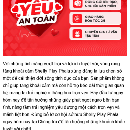
Với
kiểm
những tính năng vượt trội
hướng
và lợi ích tuyệt vời
siêu
, vòng rung
yêu
tăng khoái cảm Shelly Play Phala
an
tra
dẫn
tốt
xứng đáng là lựa chọn số
thị
toàn
một
cũ
để cải thiện đời sống tình dục
nhất
bình
của bạn
sử
. Sản phẩm không
cùng
chỉ giúp tăng khoái cảm
an
mà còn hỗ trợ kéo dài thời gian quan
luận
dụng
Chúng
hệ
lớn
, mang lại trải nghiệm thăng hoa trọn vẹn
toàn
Đài
. Hãy đầu tư ngay
tôi
hôm nay
giảm
để tận hưởng
thanh
những giây phút ngọt ngào bên bạn
Loan
tình
giá
, nâng tầm trải nghiệm yêu đương một cách trọn vẹn
giá
lý
thanh
và
mãnh liệt hơn
bán
rẻ
. Đừng bỏ lỡ cơ hội sở hữu Shelly Play Phala
lý
ngay hôm nay tại Chúng tôi
lẻ
nhất
đã
để tận hưởng
nhập
những khoảnh khắc
tuyệt vời nhất!
qua
khẩu