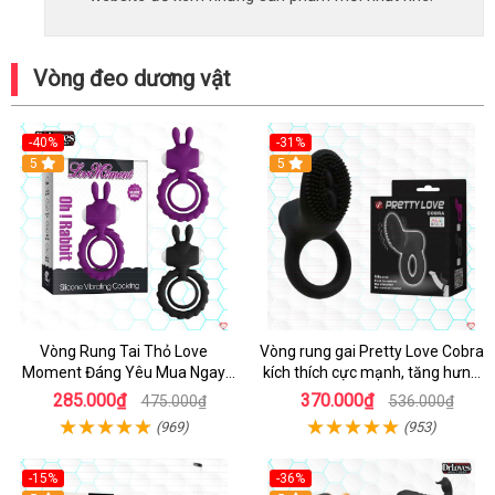
Vòng đeo dương vật
-40%
-31%
5
5
Vòng Rung Tai Thỏ Love
Vòng rung gai Pretty Love Cobra
Moment Đáng Yêu Mua Ngay
kích thích cực mạnh, tăng hưng
Giá Tốt
phấn
285.000₫
370.000₫
475.000₫
536.000₫
(969)
(953)
-15%
-36%