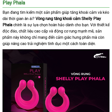
Play Phala
Bạn đang tìm kiếm một sản phẩm giúp tăng khoái cảm
Đài
và kéo
dài thời gian ân ái
đắt
?
Vòng rung tăng khoái cảm Shelly Play
Loan
Phala
chính là sự lựa chọn hoàn hảo dành cho bạn
nhất
voucher
. Với thiết kế
độc đáo
shopee
, chất liệu cao cấp
chiết
và động cơ rung mạnh mẽ
Úc
, sản
phẩm này không chỉ mang đến cảm giác hưng phấn
khấu
ăn
mà còn
giúp nâng cao trải nghiệm tình dục một cách toàn diện.
trộm