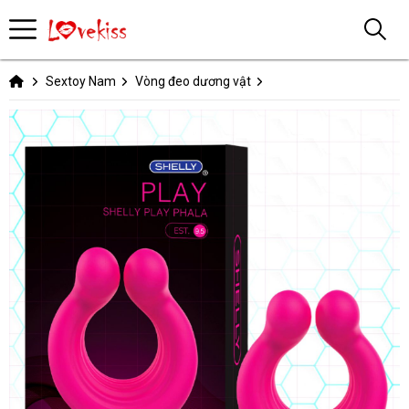
Sextoy Nam
Vòng đeo dương vật