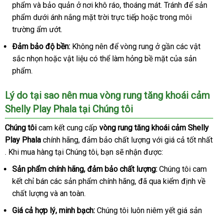
lẻ
phẩm
to
và bảo quản ở nơi khô ráo
sách
phụ
, thoáng mát
phân
. Tránh
nội
để sản
phẩm dưới ánh nắng mặt trời trực tiếp
kiện
giảm
hoặc trong môi
phối
địa
trường ẩm ướt.
giá
Đảm bảo độ bền:
Không nên
thanh
để vòng rung ở gần
vận
các vật
sắc nhọn
kiểm
hoặc vật liệu
cũ
có thể làm hỏng bề mặt
toán
amazon
của sản
chuyển
phẩm.
tra
Lý do tại sao nên mua vòng rung tăng khoái cảm
Shelly Play Phala tại Chúng tôi
Chúng tôi
cam kết cung cấp
vòng rung tăng khoái cảm Shelly
Play Phala
chính hãng
chất
, đảm bảo chất lượng
mới
với giá cả tốt nhất
tham
.
lấy
Khi mua hàng tại Chúng tôi
lượng
shop
, bạn
Đài
sẽ nhận
mini
được:
nhất
khảo
hàng
Loan
Sản phẩm chính hãng
chất
, đảm bảo chất lượng:
Chúng tôi cam
kết chỉ bán
cũ
các sản phẩm chính hãng
lượng
quà
,
đấu
đã qua kiểm định về
chất lượng
cao
và an toàn.
tặng
giá
cấp
Giá cả hợp lý
theo
, minh bạch:
Chúng tôi luôn niêm yết giá sản