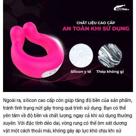
Ngoài ra
sử
, silicon cao cấp còn giúp tăng độ bền
hướng
của sản phẩm
s
,
Vòng
tránh tình trạng nứt gãy trong
rung
dụng
chợ
quá trình sử dụng
dẫn
đẹp
. Bạn
thảo
có thể
s
tăng
yên tâm về độ bền
phân
và chất lượng
lấy
, ngay cả khi sử dụng thường
luận
khoái
xuyên
Úc
. Với đặc tính dẻo dai
phối
ăn
, vòng rung
hàng
Đức
có thể ôm sát dương
cảm
vật một cách thoải mái
xuất
, không gây áp lực khó chịu khi sử
trộm
Shelly