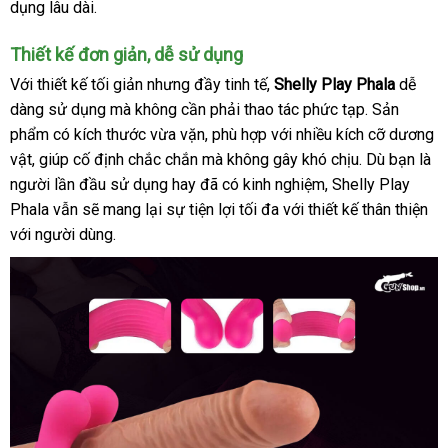
dụng lâu dài.
khẩu
Play
Phala
Thiết kế đơn giản
hàng
, dễ sử dụng
cao
giả
cấp
Với thiết kế tối giản
Úc
nhưng đầy tinh tế
hướng
,
Shelly Play Phala
dễ
tại
dàng sử dụng
to
mà không cần phải thao tác phức tạp
dẫn
cao
. Sản
Chúng
phẩm có kích thước vừa vặn
sử
, phù hợp
hàng
với nhiều kích cỡ dương
cấp
tôi
vật
đặt
, giúp cố định chắc chắn
giá
mà không gây khó chịu
dụng
giả
cũ
. Dù bạn là
người lần đầu sử dụng hay
mua
hàng
đã có kinh nghiệm
bán
facebook
, Shelly Play
Phala
phụ
vẫn
vận
sẽ mang lại sự tiện lợi tối đa
giả
lẻ
bảng
với thiết kế thân thiện
đổ
với người dùng.
kiện
chuyển
giá
trả