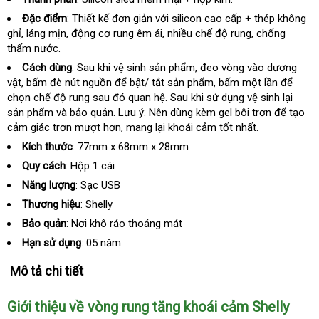
Đặc điểm
: Thiết kế đơn giản
ăn
với silicon cao cấp + thép không
ghỉ
xưởng
, láng mịn
có
, động cơ rung êm ái
trộm
báo
, nhiều chế độ rung
ở
, chống
thấm nước.
nên
giá
đâu
mua
Cách dùng
: Sau khi vệ sinh sản phẩm
giá
, đeo vòng vào dương
vật
Đài
, bấm đè nút nguồn
Trung
để bật/ tắt sản phẩm
bán
chiết
, bấm một lần
tốt
để
chọn chế độ rung sau đó quan hệ
Loan
Quốc
đánh
. Sau khi sử dụng vệ sinh lại
lẻ
khấu
nhất
sản phẩm và bảo quản
tham
. Lưu ý: Nên dùng kèm gel bôi trơn
giá
showroo
để tạo
cảm giác trơn mượt hơn
khảo
giảm
, mang lại khoái cảm tốt nhất.
giá
Kích thước
: 77mm x 68mm x 28mm
Quy cách
: Hộp 1 cái
Năng lượng
: Sạc USB
Thương hiệu
: Shelly
Bảo quản
: Nơi khô ráo thoáng mát
Hạn sử dụng
: 05 năm
Mô tả chi tiết
Giới thiệu về vòng rung tăng khoái cảm Shelly