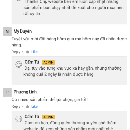
Thanks Chị, website bên em luôn cập nhật những
sản phẩm bán chạy nhất đề xuất cho người mua nên
rất uy tín.
Mỹ Duyên
M
Tuyệt vời, mới đặt hàng hôm qua mà hôm nay đã nhận được
hàng.
Reply
Like
●
Cẩm Tú
ADMIN
Dạ, tùy vào từng khu vực xa hay gần, nhưng thường
không quá 2 ngày là nhận được hàng
Phương Linh
P
Có nhiều sản phẩm để lựa chọn, giá tốt!
Reply
Like
●
Cẩm Tú
ADMIN
Cảm ơn bạn, đừng quên thường xuyên ghé thăm
website để xem những sản phẩm mới nhất nhé.