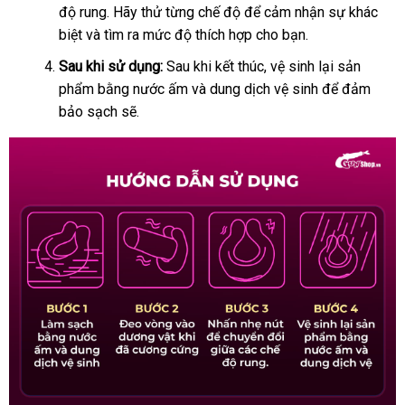
độ rung
nổi
. Hãy thử từng chế độ
đặt
để cảm nhận sự khác
hàng
biệt
chợ
và tìm ra mức độ thích hợp cho bạn.
tiếng
hàng
Sau khi sử dụng:
Sau khi kết thúc
phụ
, vệ sinh lại sản
phẩm bằng nước ấm
shop
và dung dịch vệ sinh
kiện
báo
để đảm
bảo sạch
siêu
sẽ.
giá
thị