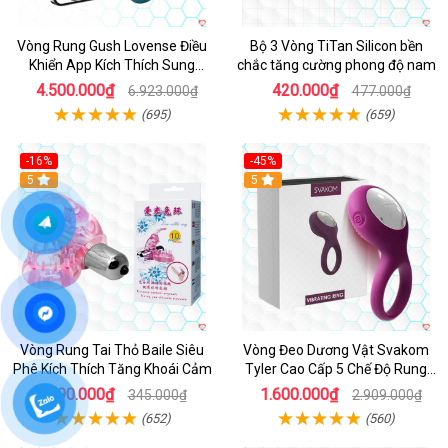
Vòng Rung Gush Lovense Điều
Bộ 3 Vòng TiTan Silicon bền
Khiển App Kích Thích Sung
chắc tăng cường phong độ nam
Sướng
4.500.000₫
420.000₫
6.923.000₫
477.000₫
(695)
(659)
-16%
-45%
Hot
5
5
Vòng Rung Tai Thỏ Baile Siêu
Vòng Đeo Dương Vật Svakom
Phê Kích Thích Tăng Khoái Cảm
Tyler Cao Cấp 5 Chế Độ Rung
Mạnh Mẽ Kích Thích Điểm G
290.000₫
1.600.000₫
345.000₫
2.909.000₫
(652)
(560)