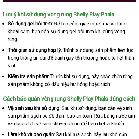
Hướng
Lưu ý khi sử dụng vòng rung Shelly Play Phala
dẫn
Sử dụng gel bôi trơn:
Để tạo cảm giác mượt
chính
mà
nơi
và tăng
cách
khoái cảm
thế
, bạn nên sử dụng gel bôi trơn khi dùng vòng
hãng
nào
sử
dụng
rung.
giới
Shelly
Thời gian sử dụng hợp lý:
Tránh sử dụng sản phẩm liên tục
Play
trong thời gian dài
tư
để tránh gây tổn thương
nhập
hoặc tê liệt thần
Phala
kinh.
vấn
hàng
đúng
cách
Kiểm tra sản phẩm:
Trước khi sử dụng
nhận
, hãy chắc chắn rằng
sản phẩm không có dấu hiệu hư hỏng
theo
hoặc rách.
hàng
yêu
Cách bảo quản vòng rung Shelly Play Phala đúng cách
cầu
Vệ sinh sau khi sử dụng:
Sau khi sử dụng
nổi
, bạn cần vệ sinh
sản phẩm sạch
giá
sẽ
link
để đảm bảo an toàn
nhập
. Rửa bằng nước ấm
tiếng
giá
và dung dịch vệ sinh chuyên dụng
rẻ
web
vệ
để tiêu diệt vi khuẩn.
khẩu
bán
sinh
Làm khô
danh
và bảo quản:
Sau khi rửa sạch
to
, hãy lau khô sản