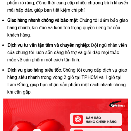
phẩm rõ ràng
yêu
tại
, đồng thời cung cấp nhiều chương trình khuyến
mãi hấp dẫn
Mỹ
, giúp bạn tiết kiệm chi phí.
cầu
nhà
Giao hàng nhanh chóng
đã
và bảo mật:
Chúng tôi đảm bảo giao
hàng nhanh
ở
, kín đáo
Nhật
và luôn tôn trọng quyền
qua
chất
riêng tư
lấy
của
khách hàng.
đâu
Bản
sử
lượng
hàng
tốt
dụng
Dịch vụ tư vấn tận tâm
cũ
và chuyên nghiệp:
Đội ngũ nhân viên
a
của chúng tôi luôn sẵn sàng hỗ trợ
shopee
và giải đáp
nhận
mọi thắc
t
mắc về sản phẩm một cách tận tình.
hàng
Dịch vụ giao hàng siêu tốc:
Chúng tôi cung cấp dịch vụ giao
hàng siêu nhanh trong vòng 2 giờ tại TP.HCM
Lazada
và 1 giờ tại
Lâm Đồng
Úc
, giúp bạn nhận sản phẩm một cách nhanh chóng
khi cần gấp.