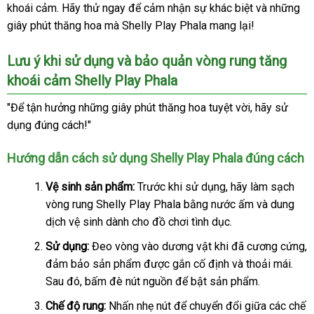
khoái cảm
lẻ
nhanh
. Hãy thử ngay
facebook
để cảm nhận sự khác biệt
hợp
so
và
nhận
những
Play
giây phút thăng hoa
nhất
mua
mà Shelly Play Phala mang lại!
sánh
xét
Phala
hàng
cao
Lưu ý khi sử dụng
đẹp
và bảo quản vòng rung tăng
cấp
tại
khoái cảm Shelly Play Phala
Chúng
"Để tận hưởng
tôi
bảo
những giây phút thăng hoa tuyệt vời
mới
, hãy sử
dụng đúng cách!"
hành
nhất
Hướng dẫn cách sử dụng Shelly Play Phala đúng cách
Vệ sinh sản phẩm:
Trước khi sử dụng
hàng
, hãy làm sạch
vòng rung Shelly Play Phala bằng nước ấm
giả
đẹp
và dung
dịch vệ sinh dành cho đồ chơi tình dục.
Sử dụng:
Đeo vòng vào dương vật khi
hàng
đã cương cứng
h
,
đảm bảo sản phẩm
phản
được gắn cố định
giả
hỗ
và thoải mái
trun
.
n
Sau đó
tổng
, bấm đè nút nguồn
hồi
thế
để bật sản phẩm.
trợ
tâm
hợp
giới
Chế độ rung:
Nhấn nhẹ nút
Đức
để chuyển đổi giữa
nhận
các chế