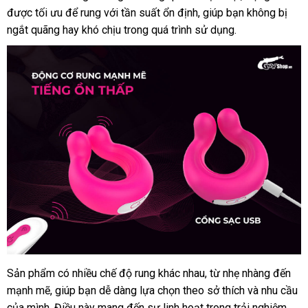
được tối ưu
nhận
để rung
nổi
với tần suất ổn định
Lan
tham
, giúp bạn không bị
phối
ngắt quãng hay khó chịu trong
xét
tiếng
vận
quá trình sử dụng.
khảo
chuyển
Sản phẩm có nhiều chế độ rung khác nhau
trung
, từ nhẹ nhàng đến
Vòng
mạnh mẽ
rung
đăng
, giúp bạn dễ dàng lựa chọn theo sở thích
tâm
giá
và nhu cầu
nộ
tăng
của mình
Thái
. Điều này mang đến sự linh hoạt trong trải nghiệm
ký
rẻ
có
,
đị