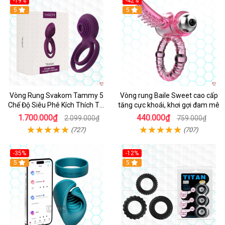
-19%
-42%
5
5
Vòng Rung Svakom Tammy 5
Vòng rung Baile Sweet cao cấp
Chế Độ Siêu Phê Kích Thích Tối
tăng cực khoái, khơi gợi đam mê
Đa
1.700.000₫
440.000₫
2.099.000₫
759.000₫
(727)
(707)
-35%
-12%
Hot
5
5