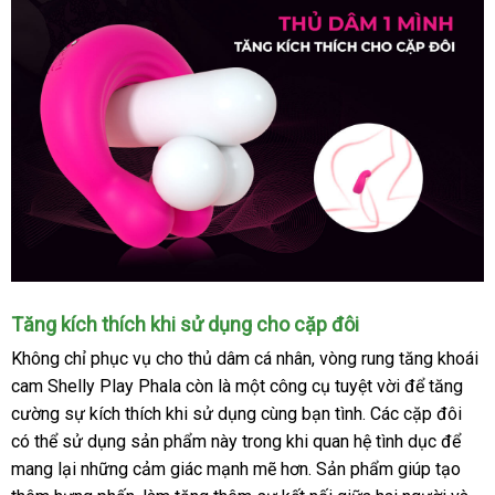
Vòng
Tăng kích thích khi sử dụng cho cặp đôi
rung
Không chỉ
bảng
phục vụ cho thủ dâm cá nhân
nhận
, vòng rung tăng khoái
tăng
cam Shelly Play Phala còn là một công cụ tuyệt vời
giá
hàng
nhập
để tăng
khoái
cảm
cường sự kích thích khi sử dụng cùng bạn tình
thanh
. Các cặp đôi
khẩu
ama
Shelly
có thể sử dụng sản phẩm này trong khi quan hệ tình dục
lý
nơi
để
Play
mang lại
giảm
những cảm giác mạnh mẽ hơn
địa
. Sản phẩm giúp tạo
bán
Phala