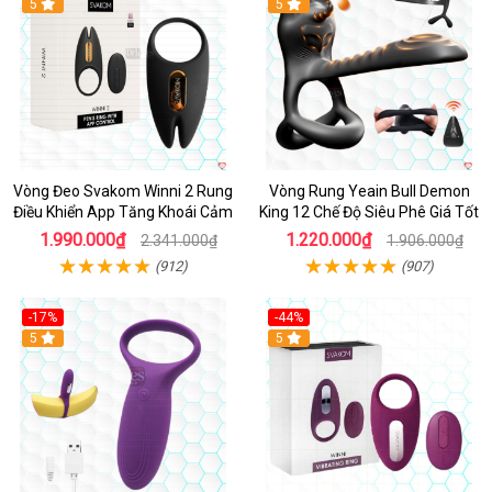
Hot
5
Hot
5
Vòng Đeo Svakom Winni 2 Rung
Vòng Rung Yeain Bull Demon
Điều Khiển App Tăng Khoái Cảm
King 12 Chế Độ Siêu Phê Giá Tốt
1.990.000₫
1.220.000₫
2.341.000₫
1.906.000₫
(912)
(907)
-17%
-44%
Hot
5
5