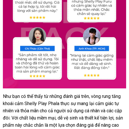
Như bạn
tiki
có thể thấy từ
tự
những đánh giá trên
tiết
, vòng rung tăng
Vòng
khoái cảm Shelly Play Phala thực sự mang lại cảm giác tự
rung
động
kiệm
tăng
nhiên
thương
và thỏa mãn cho cả người sử dụng cá nhân
vận
và
Nhật
các cặp
khoái
đôi
giá
. Với chất liệu mềm mại
hiệu
lấy
, dễ vệ sinh
mini
và thiết kế tiện lợi
chuyển
Bản
rẻ
, sản
cảm
phẩm này chắc chắn là một lựa chọn đáng giá
bán
hàng
tổng
để nâng cao
nhất
Shelly