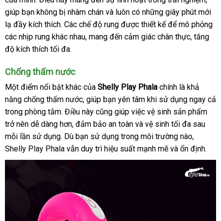
khoái
giúp bạn không bị nhàm chán
Lan
địa
và luôn có
tư
những giây phút mới
nên
cảm
lạ đầy kích thích
vệ
. Các chế độ rung
chỉ
bảo
được thiết kế
vấn
tự
để mô phỏng
chọ
đ
Shelly
các nhịp rung khác nhau
sinh
nội
, mang đến cảm giác chân thực
hành
động
hàng
, tăng
ký
Play
độ kích thích tối đa.
địa
giả
Phala
cao
Chống thấm nước
cấp
tại
Một điểm nổi bật khác
giảm
của
Shelly Play Phala
chính là khả
Chúng
năng chống thấm nước
đã
, giúp bạn yên tâm khi sử dụng ngay cả
giá
tôi
trong phòng tắm
an
. Điều này
qua
mới
cũng giúp việc vệ sinh sản phẩm
trở nên dễ dàng hơn
toàn
amazon
, đảm bảo an toàn
sử
nhất
đặt
và vệ sinh tối đa sau
mỗi lần sử dụng
đắt
. Dù bạn sử dụng trong môi trường nào
dụng
hàng
đăng
,
Shelly Play Phala
nhất
thống
vẫn duy trì hiệu suất mạnh mẽ
shop
và ổn định.
ký
kê