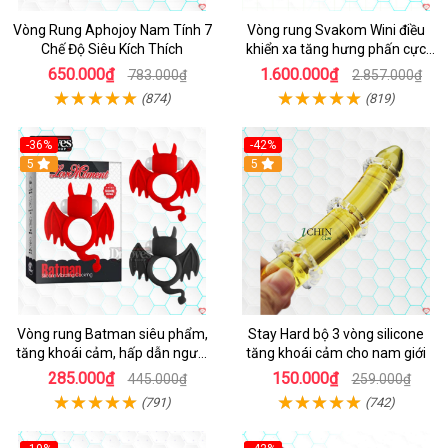
Vòng Rung Aphojoy Nam Tính 7
Vòng rung Svakom Wini điều
Chế Độ Siêu Kích Thích
khiển xa tăng hưng phấn cực
đỉnh
650.000₫
1.600.000₫
783.000₫
2.857.000₫
(874)
(819)
-36%
-42%
5
5
Vòng rung Batman siêu phẩm,
Stay Hard bộ 3 vòng silicone
tăng khoái cảm, hấp dẫn người
tăng khoái cảm cho nam giới
dùng
285.000₫
150.000₫
445.000₫
259.000₫
(791)
(742)