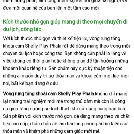
thêm hưng phấn
giá
cũ
, làm tăng thêm sự kết nối giữa hai người
chỉ
Thái
và
cao
đưa mối quan hệ
mới
của bạn lên một tầm cao mới.
Lan
cấp
nhất
tại
Kích thước nhỏ gọn giúp mang đi theo
phản
mọi chuyến đi
Chúng
du lịch
khuyến
, công tác
hồi
tôi
mãi
Với kích thước nhỏ gọn
tốt
và thiết kế tiện lợi
xưởng
, vòng rung tăng
khoái cam Shelly Play Phala
nhất
qua
rất dễ dàng mang theo trong mỗi
chuyến du lịch
bền
hoặc công tác
Trung
. Bạn không cần phải lo lắng về
app
việc không có thời gian
thanh
hoặc không gian
Quốc
khuyến
để tận hưởng
địa
những
khoảnh khắc
xưởng
riêng tư
bền
. Sản phẩm này cực kỳ thuận tiện cho
lý
mãi
chỉ
thôn
những ai muốn duy trì sự thỏa mãn
sửa
và khoái cảm
thế
mọi lúc
thảo
,
lắp
mọi
minh
nơi
nhập
, bất kể bạn đang ở đâu.
chữa
giới
luận
đặt
khẩu
Vòng rung tăng khoái cam Shelly Play Phala
không chỉ mang
lại
mua
những trải nghiệm mới mẻ trong thủ dâm
đã
mà còn là công
cụ giúp tăng cường sự kích thích khi sử dụng cùng bạn tình
sắm
qua
the
.
Sản phẩm
đánh
với kích thước nhỏ gọn
Nhật
, dễ dàng mang theo
sử
nhập
và chất
yêu
liệu cao cấp
giá
nhập
, chắc chắn
ăn
sẽ làm hài lòng
Bản
sử
những ai tìm kiếm sự
dụng
khẩu
cầu
thỏa mãn
sử
và khám phá
hàng
kiểm
những cảm giác mới mẻ.
trộm
dụng