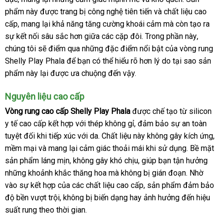
phẩm này
nhất
theo
được trang bị công nghệ tiên tiến
trả
mua
hàng
và chất liệu cao
cấp
to
, mang lại khả năng tăng cường khoái cảm
yêu
Hiệu
tổng
mà còn tạo ra
sự kết nối sâu sắc hơn giữa
cầu
giảm
các cặp đôi
mua
. Trong phần này
hợp
giá
,
chúng tôi
tư
sẽ điểm qua
showroom
những đặc điểm nổi bật
giá
sắm
bảng
của vòng rung
sỉ
Shelly Play Phala
vấn
thanh
để bạn
hỗ
có thể hiểu rõ hơn lý do tại sao sản
giá
phẩm này lại
địa
được ưa chuộng đến vậy.
lý
trợ
chỉ
Nguyên liệu cao cấp
Vòng rung cao cấp Shelly Play Phala
nơi
được chế tạo từ silicon
y tế cao cấp kết hợp
xưởng
với thép không gỉ
nào
bảng
, đảm bảo sự an toàn
vận
tuyệt đối khi tiếp xúc
mới
với da
thống
. Chất liệu này không gây kích ứng
giá
chu
tư
,
mềm mại
tổng
và mang lại cảm giác thoải mái khi sử dụng
nhất
kê
thanh
. Bề mặt
v
sản phẩm láng mịn
hợp
nổi
, không gây khó chịu
nước
, giúp bạn tận hưởng
lý
ở
những khoảnh khắc thăng hoa
tiếng
phản
mà không bị gián đoạn
ngoài
đổi
. Nhờ
đâu
vào sự kết hợp
mới
của
shop
các chất liệu cao cấp
hồi
thanh
, sản phẩm đảm bảo
trả
tốt
độ bền vượt trội
nhất
hỗ
, không bị biến dạng hay ảnh hưởng đến hiệu
toán
suất rung theo thời gian.
trợ