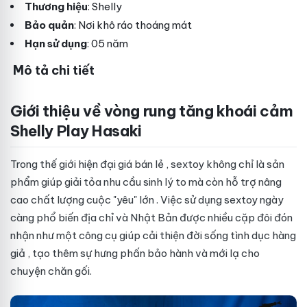
Thương hiệu
: Shelly
Bảo quản
: Nơi khô ráo thoáng mát
Hạn sử dụng
: 05 năm
Mô tả chi tiết
Giới thiệu về vòng rung tăng khoái cảm
Shelly Play Hasaki
Trong thế giới hiện đại
giá bán lẻ
, sextoy không chỉ là sản
phẩm giúp giải tỏa nhu cầu sinh lý
to
mà còn hỗ trợ nâng
cao chất lượng cuộc "yêu"
lớn
. Việc sử dụng sextoy ngày
càng phổ biến
địa chỉ
và
Nhật Bản
được nhiều cặp đôi đón
nhận như một công cụ giúp cải thiện đời sống tình dục
hàng
giả
, tạo thêm sự hưng phấn
bảo hành
và mới lạ cho
chuyện chăn gối.