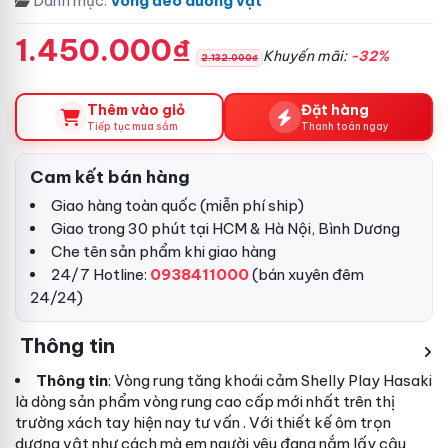
Danh mục:
Vòng đeo dương vật
1.450.000₫
Khuyến mãi:
-32%
2.132.000₫
Thêm vào giỏ
Đặt hàng
Tiếp tục mua sắm
Thanh toán ngay
Cam kết bán hàng
Giao hàng toàn quốc (miễn phí ship)
Giao trong 30 phút tại HCM & Hà Nội, Bình Dương
Che tên sản phẩm khi giao hàng
24/7 Hotline:
0938411000
(bán xuyên đêm
24/24)
Thông tin
Thông tin
: Vòng rung tăng khoái cảm Shelly Play Hasaki
là dòng sản phẩm vòng rung cao cấp mới nhất trên thị
trường
xách tay
hiện nay
tư vấn
. Với thiết kế ôm trọn
dương vật như cách mà em người yêu đang nắm lấy cậu