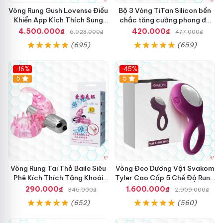
a
Vòng Rung Gush Lovense Điều
Bộ 3 Vòng TiTan Silicon bền
khẩu
mà không lo gián đoạn.
k
Khiển App Kích Thích Sung
chắc tăng cường phong độ
i
Sướng
nam
4.500.000₫
420.000₫
6.923.000₫
477.000₫
c
(695)
(659)
a
o
c
-16%
-45%
ấ
Hot
5
5
p
t
ạ
i
C
h
ú
n
g
Vòng Rung Tai Thỏ Baile Siêu
Vòng Đeo Dương Vật Svakom
t
Phê Kích Thích Tăng Khoái
Tyler Cao Cấp 5 Chế Độ Rung
ô
Cảm
Mạnh Mẽ Kích Thích Điểm G
i
290.000₫
1.600.000₫
345.000₫
2.909.000₫
V
thế giới
Bên cạnh đó
lắp đặt
, công nghệ sạc từ tính giúp
ò
(652)
(560)
bảo vệ pin bền hơn
đăng ký
, hạn chế tình trạng chai pin
n
g
giảm giá
và kéo dài tuổi thọ sản phẩm
rẻ nhất
. Điều này