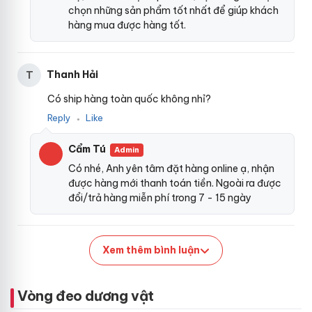
a
Hasaki
chọn những sản phẩm tốt nhất để giúp khách
s
hàng mua được hàng tốt.
a
k
Tập luyện dương vật
i
c
Thanh Hải
T
Vòng rung Shelly Play Hasaki
là công cụ hỗ trợ tuyệt vời
a
o
cho nam giới muốn cải thiện khả năng kiểm soát thời gian
Có ship hàng toàn quốc không nhỉ?
c
quan hệ
mini
.
giá rẻ
Khi đeo vòng vào gốc dương vật
dịch
Reply
Like
ấ
●
vụ
, sản phẩm giúp duy trì độ cương cứng lâu hơn bằng
p
t
Cẩm Tú
cách hạn chế máu chảy ngược
thông minh
, tăng lưu lượng
Admin
ạ
máu đến khu vực này
tiết kiệm
và giữ dương vật trong
Có nhé, Anh yên tâm đặt hàng online ạ, nhận
i
được hàng mới thanh toán tiền. Ngoài ra được
trạng thái cương cứng mạnh mẽ.
C
đổi/trả hàng miễn phí trong 7 - 15 ngày
h
ú
n
g
Xem thêm bình luận
t
ô
i
Vòng đeo dương vật