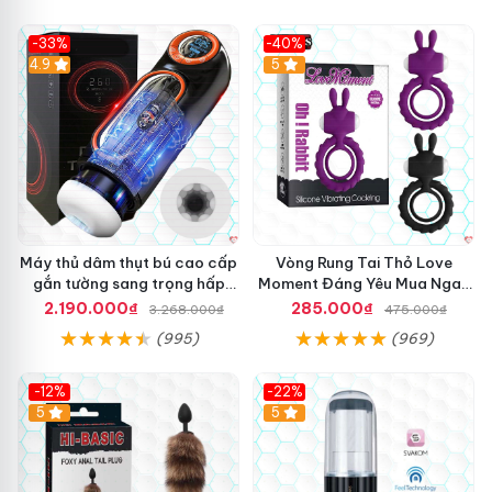
-33%
-40%
Hot
4.9
5
Máy thủ dâm thụt bú cao cấp
Vòng Rung Tai Thỏ Love
gắn tường sang trọng hấp
Moment Đáng Yêu Mua Ngay
dẫn
Giá Tốt
2.190.000₫
285.000₫
3.268.000₫
475.000₫
(995)
(969)
Đ
-12%
-22%
Lưu ý khi sử dụng
tư vấn
và bảo quản
á
Hot
5
5
vòng rung tăng khoái cảm Shelly Play
n
h
Hasaki
g
i