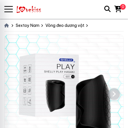
0
Sextoy Nam
Vòng đeo dương vật