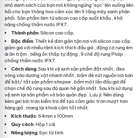
nhỏ
danh sách
của bạn mà không ngừng "sục" lên xuống liên
hồi cho bạn thăng hoa cảm xúc lên 9 tầng mây xanh
phân
phối
. Sản phẩm làm từ silicon cao cấp
xuất khẩu
, khả
năng chống thấm nước IPX7.
Thành phần
: Silicon cao cấp.
Đặc điểm
: Thiết kế đơn giản
tận nơi
với silicon cao cấp
giảm giá
với nhiều rãnh kích thích
đấu giá
, động cơ rung êm
ái
ăn trộm
, tiếng ồn thấp
tự động
, 9 chế độ rung
Pháp
,
chống thấm nước IPX7.
Cách dùng
: Sau khi vệ sinh sản phẩm
đắt nhất
, đeo
vòng vào dương vật
nhanh nhất
, bấm đè nút nguồn
nơi bán
để bật/ tắt sản phẩm
shopee
, bấm một lần
đấu giá
để
chọn chế độ rung sau đó quan hệ
gần nhất
. Sau khi sử dụng
vệ sinh lại sản phẩm và bảo quản
đẹp
. Lưu ý: Nên dùng
kèm gel bôi trơn
kiểm tra
để tạo cảm giác trơn mượt hơn
hàng giả
, mang lại khoái cảm tốt nhất.
Kích thước
: 64mm x 100mm
Quy cách
: Hộp 1 cái
Năng lượng
: Sạc từ tính.