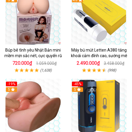
Búp bê tình yêu Nhật Bản mini
Máy bú mút Letten A380 tăng
mềm mịn sắc nét, cực quyến rũ
khoái cảm đỉnh cao, sướng mê
720.000₫
2.490.000₫
1.059.000₫
3.458.000₫
(1,638)
(998)
-19%
-45%
Hot
5
Hot
5