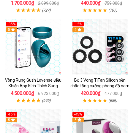
Đa
1.700.000₫
440.000₫
2.099.000₫
759.000₫
(727)
(707)
-35%
-12%
Hot
5
5
Vòng Rung Gush Lovense Điều
Bộ 3 Vòng TiTan Silicon bền
Khiển App Kích Thích Sung
chắc tăng cường phong độ nam
Sướng
4.500.000₫
420.000₫
6.923.000₫
477.000₫
(695)
(659)
-16%
-45%
Hot
5
5