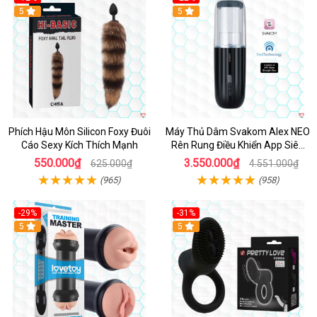
Hot
5
5
Phích Hậu Môn Silicon Foxy Đuôi
Máy Thủ Dâm Svakom Alex NEO
Cáo Sexy Kích Thích Mạnh
Rên Rung Điều Khiển App Siêu
Phê
550.000₫
3.550.000₫
625.000₫
4.551.000₫
(965)
(958)
-29%
-31%
Hot
5
5