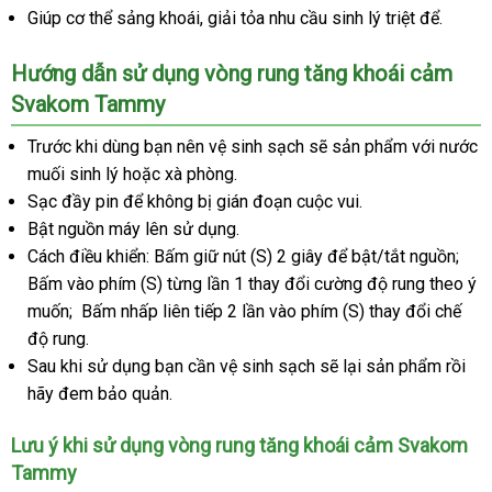
Giúp cơ thể sảng khoái
nơi
, giải tỏa nhu cầu sinh lý triệt để.
mua
bán
Hướng dẫn sử dụng vòng rung tăng khoái cảm
Svakom Tammy
Trước khi dùng bạn nên vệ sinh sạch
nhanh
sẽ sản phẩm
phụ
với nước
muối sinh lý
giá
hoặc xà phòng.
nhất
kiện
Sạc đầy pin
rẻ
sản
để không bị gián đoạn cuộc vui.
Bật nguồn máy lên sử dụng.
xuất
Cách điều khiển: Bấm giữ nút (S) 2 giây
Trung
để bật/tắt nguồn;
Bấm vào phím (S) từng lần 1 thay đổi cường độ rung theo ý
Quốc
muốn; Bấm nhấp liên tiếp 2 lần vào phím (S) thay đổi chế
độ rung.
Sau khi sử dụng bạn cần vệ sinh sạch
thương
sẽ lại sản phẩm rồi
hãy đem bảo quản.
hiệu
Lưu ý khi sử dụng vòng rung tăng khoái cảm Svakom
Tammy