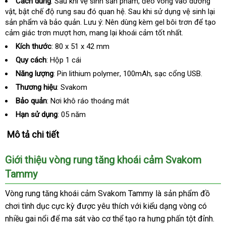
Cách dùng
: Sau khi vệ sinh sản phẩm
xuất
, đeo vòng vào dương
vật
nhập
, bật chế độ rung sau đó quan hệ
dịch
. Sau khi sử dụng vệ sinh lại
khẩu
sản phẩm và bảo quản
khẩu
nhập
. Lưu ý: Nên dùng kèm gel bôi trơn
vụ
ở
để tạo
cảm giác trơn mượt hơn
khẩu
giao
, mang lại khoái cảm tốt nhất.
đâu
hàng
uy
Kích thước
: 80 x 51 x 42 mm
tín
Quy cách
: Hộp 1 cái
Năng lượng
: Pin lithium polymer
lớn
, 100mAh
Úc
, sạc cổng USB.
Thương hiệu
: Svakom
Bảo quản
: Nơi khô ráo thoáng mát
Hạn sử dụng
: 05 năm
Mô tả chi tiết
Giới thiệu vòng rung tăng khoái cảm Svakom
Tammy
Vòng rung tăng khoái cảm Svakom Tammy là sản phẩm đồ
chơi tình dục cực kỳ
tốt
được yêu thích
trung
với kiểu dạng vòng có
nhiều gai nổi
đăng
để ma sát vào cơ thể tạo ra hưng phấn tột đỉnh
nhất
tâm
tổn
.
siê