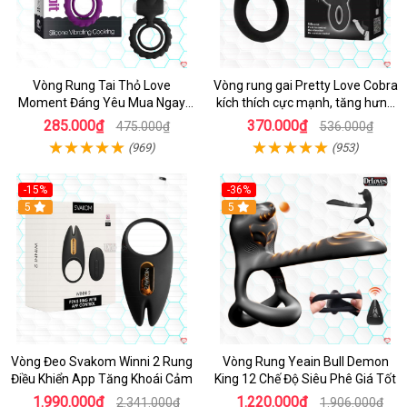
Vòng Rung Tai Thỏ Love
Vòng rung gai Pretty Love Cobra
Moment Đáng Yêu Mua Ngay
kích thích cực mạnh, tăng hưng
Giá Tốt
phấn
285.000₫
370.000₫
475.000₫
536.000₫
(969)
(953)
-15%
-36%
Hot
5
Hot
5
Vòng Đeo Svakom Winni 2 Rung
Vòng Rung Yeain Bull Demon
Điều Khiển App Tăng Khoái Cảm
King 12 Chế Độ Siêu Phê Giá Tốt
1.990.000₫
1.220.000₫
2.341.000₫
1.906.000₫