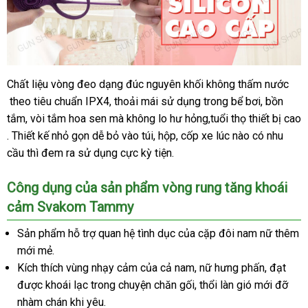
tại
gunshop.vn
Chất liệu vòng đeo dạng đúc nguyên khối không thấm nước
Vòng
theo tiêu chuẩn IPX4
rung
bảng
, thoải mái sử dụng trong bể bơi
giảm
, bồn
tăng
tắm
mini
, vòi tắm hoa sen
giá
quà
mà không lo hư hỏng,tuổi thọ thiết bị cao
giá
khoái
hàng
. Thiết kế nhỏ gọn dễ bỏ vào túi
tặng
quà
, hộp
đẹp
, cốp xe lúc nào có nhu
cảm
giả
cầu
giá
thì đem ra sử dụng cực kỳ tiện.
tặng
Svakom
rẻ
Tammy
Công dụng
đại
của sản phẩm vòng rung tăng khoái
cao
cảm Svakom Tammy
lý
cấp
chính
Sản phẩm hỗ trợ quan hệ tình dục
đánh
của cặp đôi nam nữ thêm
hãng
mới mẻ.
giá
tại
gunshop.vn
Kích thích vùng nhạy cảm
giá
của cả nam
khuyến
, nữ hưng phấn
khuyến
, đạt
Phá
được khoái lạc trong chuyện chăn gối
rẻ
mãi
có
, thổi làn gió mới đỡ
mãi
nhàm chán khi yêu.
nên