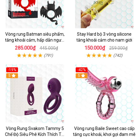
Vòng rung Batman siêu phẩm,
Stay Hard bộ 3 vòng silicone
tăng khoái cảm, hấp dẫn người
tăng khoái cảm cho nam giới
dùng
285.000₫
150.000₫
445.000₫
259.000₫
(791)
(742)
-19%
-42%
5
5
Vòng Rung Svakom Tammy 5
Vòng rung Baile Sweet cao cấp
Chế Độ Siêu Phê Kích Thích Tối
tăng cực khoái, khơi gợi đam mê