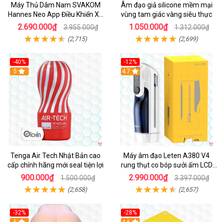
Máy Thủ Dâm Nam SVAKOM
Âm đạo giả silicone mềm mại
Hannes Neo App Điều Khiển Xa
vùng tam giác vàng siêu thực
Cao Cấp
2.690.000₫
1.050.000₫
3.955.000₫
1.312.000₫
(2,715)
(2,699)
-40%
-12%
Hot
5
Hot
4.7
Tenga Air Tech Nhật Bản cao
Máy âm đạo Leten A380 V4
cấp chính hãng mới seal tiện lợi
rung thụt co bóp sưởi ấm LCD
đẹp
900.000₫
2.990.000₫
1.500.000₫
3.397.000₫
(2,658)
(2,657)
-32%
-28%
Hot
5
Hot
4.6