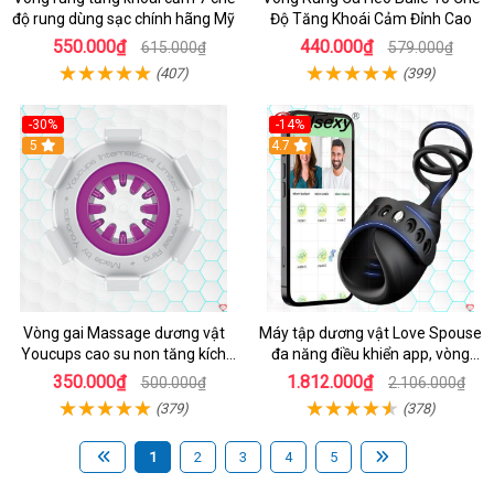
độ rung dùng sạc chính hãng Mỹ
Độ Tăng Khoái Cảm Đỉnh Cao
550.000₫
440.000₫
615.000₫
579.000₫
(407)
(399)
-30%
-14%
5
4.7
Vòng gai Massage dương vật
Máy tập dương vật Love Spouse
Youcups cao su non tăng kích
đa năng điều khiển app, vòng
thước
đeo siêu tiện
350.000₫
1.812.000₫
500.000₫
2.106.000₫
(379)
(378)
1
2
3
4
5