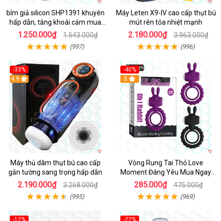
bím giả silicon SHP1391 khuyên
Máy Leten X9-IV cao cấp thụt bú
hấp dẫn, tăng khoái cảm mua
mút rên tỏa nhiệt mạnh
ngay
1.250.000₫
2.180.000₫
1.543.000₫
3.963.000₫
(997)
(996)
-33%
-40%
Hot
4.9
5
Máy thủ dâm thụt bú cao cấp
Vòng Rung Tai Thỏ Love
gắn tường sang trọng hấp dẫn
Moment Đáng Yêu Mua Ngay
Giá Tốt
2.190.000₫
285.000₫
3.268.000₫
475.000₫
(995)
(969)
-12%
-22%