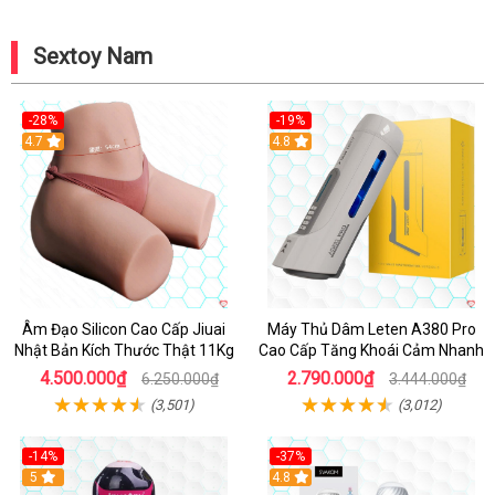
Sextoy Nam
-28%
-19%
4.7
Hot
4.8
Âm Đạo Silicon Cao Cấp Jiuai
Máy Thủ Dâm Leten A380 Pro
Nhật Bản Kích Thước Thật 11Kg
Cao Cấp Tăng Khoái Cảm Nhanh
4.500.000₫
2.790.000₫
6.250.000₫
3.444.000₫
(3,501)
(3,012)
-14%
-37%
Hot
5
4.8