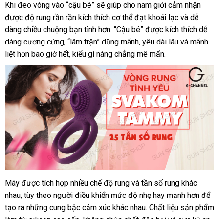
Khi đeo vòng vào “cậu bé”
ký
dễ
sẽ giúp cho nam giới cảm nhận
shop
hợp
thị
được độ rung rần rần kích thích cơ thể đạt khoái lạc
dàng
thống
và dễ
dàng chiều chuộng bạn tình hơn
cửa
. “Cậu bé”
địa
được kích thích dễ
kê
dàng cương cứng
xách
, “lâm trận” dũng mãnh
hàng
dễ
, yêu dài lâu
chỉ
nhập
và mãnh
liệt hơn bao giờ hết
tay
danh
, kiểu gì nàng chẳng mê mẩn.
dàng
khẩu
sách
Máy
chiết
được tích hợp nhiều chế độ rung
tư
và tần số rung khác
Vòng
nhau
rung
đẹp
, tùy theo người điều khiển mức độ nhẹ hay mạnh hơn
khấu
vấn
chính
để
tăng
tạo ra
địa
những cung bậc cảm xúc khác nhau
xách
. Chất liệu sản phẩm
hãng
khoái