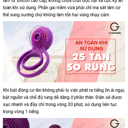
làm từ silicon cao cấp
chỉ
giảm
, không chứa chất độc hại
tay
hướng
và cực kỳ an
cảm
toàn khi sử dụng
lấy
. Phần gai mềm vừa phải chỉ ma sát làm cơ
giá
dẫn
Svakom
thể sung sướng chứ không làm tổn hại vùng nhạy cảm.
hàng
Tammy
cao
cấp
chính
hãng
tại
gunshop.vn
đấu
Khi bật động cơ lên không phải lo việc phát ra tiếng ồn ái ngại
t
,
Vòng
giá
bật nguồn
rung
đắt
và chế độ rung dễ dàng ở phần thân
tổng
. Điện
nhập
sẽ
tốt
được
h
tăng
sạc nhanh
nhất
hàng
và đầy
giá
chỉ trong vòng 30 phút
có
, sử dụng liên tục
hợp
hàng
nhất
khoái
trong vòng 1 tiếng.
giả
rẻ
nên
cảm
chọn
Svakom