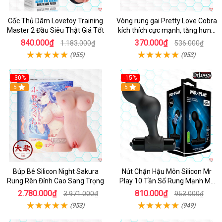
Cốc Thủ Dâm Lovetoy Training
Vòng rung gai Pretty Love Cobra
Master 2 Đầu Siêu Thật Giá Tốt
kích thích cực mạnh, tăng hưng
phấn
840.000₫
370.000₫
1.183.000₫
536.000₫
(955)
(953)
-30%
-15%
Hot
5
Hot
5
Búp Bê Silicon Night Sakura
Nút Chặn Hậu Môn Silicon Mr
Rung Rên Đỉnh Cao Sang Trọng
Play 10 Tần Số Rung Mạnh Mẽ
Kích Thích
2.780.000₫
810.000₫
3.971.000₫
953.000₫
(953)
(949)