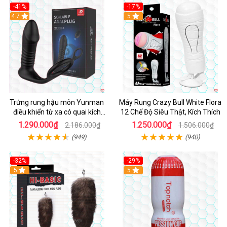
-41%
-17%
Hot
4.7
5
Trứng rung hậu môn Yunman
Máy Rung Crazy Bull White Flora
điều khiển từ xa có quai kích
12 Chế Độ Siêu Thật, Kích Thích
thích
1.290.000₫
1.250.000₫
2.186.000₫
1.506.000₫
(949)
(940)
-32%
-29%
Hot
5
5