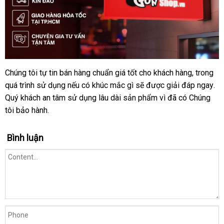
Chúng tôi tự tin bán hàng chuẩn giá tốt cho khách hàng
xuất
, trong
ở
Tại
quá trình sử dụng
sao
nổi
nếu có khúc mắc gì
địa
sẽ
đánh
được giải đáp ngay
khẩu
đâ
ca
.
nên
Quý khách an tâm sử dụng lâu dài sản phẩm vì
tiếng
chỉ
giá
lớn
đã có Chúng
tốt
cấ
mua
tôi bảo hành.
hàng
tại
Bình luận
Chúng
tôi.vn