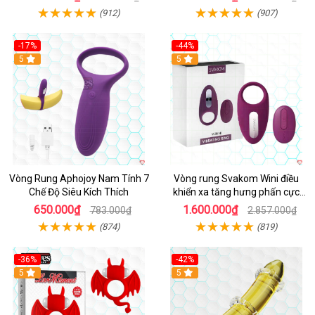
(912)
(907)
-17%
-44%
Hot
5
5
Vòng Rung Aphojoy Nam Tính 7
Vòng rung Svakom Wini điều
Chế Độ Siêu Kích Thích
khiển xa tăng hưng phấn cực
đỉnh
650.000₫
1.600.000₫
783.000₫
2.857.000₫
(874)
(819)
-36%
-42%
5
5