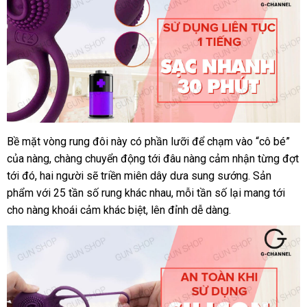
Tammy
cao
cấp
chính
hãng
tại
gunshop.vn
Bề mặt vòng rung đôi này có phần lưỡi
thông
để chạm vào “cô bé”
hàn
Vòng
của nàng
rung
đã
, chàng chuyển động tới đâu nàng cảm nhận từng đợt
minh
nhá
tăng
tới đó
Hàn
, hai người
qua
thông
sẽ triền miên dây dưa sung sướng
tư
. Sản
khoái
phẩm
Quốc
đăng
với 25 tần số rung khác nhau
sử
minh
đấu
, mỗi tần số lại mang tới
vấn
cảm
cho nàng khoái cảm khác biệt
ký
dụng
Đức
, lên đỉnh dễ dàng.
giá
Svakom
Tammy
cao
cấp
chính
hãng