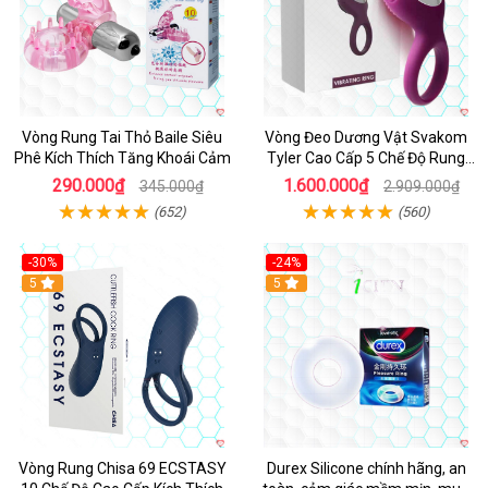
Vòng Rung Tai Thỏ Baile Siêu
Vòng Đeo Dương Vật Svakom
Phê Kích Thích Tăng Khoái Cảm
Tyler Cao Cấp 5 Chế Độ Rung
Mạnh Mẽ Kích Thích Điểm G
290.000₫
1.600.000₫
345.000₫
2.909.000₫
(652)
(560)
-30%
-24%
Hot
5
5
Vòng Rung Chisa 69 ECSTASY
Durex Silicone chính hãng, an