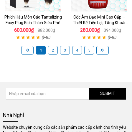
Phích Hậu Môn Cáo Tantalizing
Cốc Âm Đạo Mini Cao Cấp –
Foxy Plug Kích Thích Siêu Phê
Thiết Kế Tiện Lợi, Tăng Khoái
Cảm
600.000₫
280.000₫
882.000₫
394.000₫
(940)
(940)
1
2
3
4
5
SUBMIT
Nhà Nghỉ
Website chuyên cung cấp các sản phẩm cao cấp dành cho tình yêu