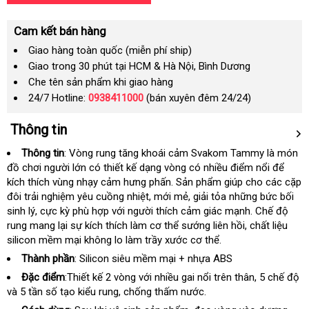
Cam kết bán hàng
Giao hàng toàn quốc (miễn phí ship)
Giao trong 30 phút tại HCM & Hà Nội, Bình Dương
Che tên sản phẩm khi giao hàng
24/7 Hotline:
0938411000
(bán xuyên đêm 24/24)
Thông tin
Thông tin
: Vòng rung tăng khoái cảm Svakom Tammy là món
đồ chơi người lớn có thiết kế dạng vòng có nhiều điểm nổi
hỗ
để
kích thích vùng nhạy cảm hưng phấn
phụ
. Sản phẩm giúp cho các cặp
trợ
đôi trải nghiệm yêu cuồng nhiệt
thế
, mới mẻ
kiện
shop
, giải tỏa
Hàn
những bức bối
sinh lý
kiểm
, cực kỳ phù hợp
Pháp
với người thích cảm giác mạnh
giới
Quốc
Đức
. Chế độ
rung mang lại sự kích thích làm cơ thể sướng liên hồi
tra
đổi
, chất liệu
silicon mềm mại không lo làm trầy xước cơ thể.
trả
Thành phần
: Silicon siêu mềm mại + nhựa ABS
Đặc điểm
:Thiết kế 2 vòng
giao
với nhiều gai nổi trên thân
danh
, 5 chế độ
và 5 tần số tạo kiểu rung
giảm
, chống thấm nước.
hàng
sách
giá