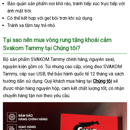
Bảo quản sản phẩm nơi khô ráo
Pháp
, tránh tiếp xúc trực tiếp
giá
với
ánh mặt trời.
bán
Có thể kết hợp
đăng
với gel bôi trơn khi sử dụng.
Tránh xa tầm tay trẻ nhỏ.
ký
Tại sao nên mua vòng rung tăng khoái cảm
Svakom Tammy tại Chúng tôi?
Bộ sản phẩm SVAKOM Tammy chính hãng
thông
, nguyên seal
rẻ
,
nguyên kiện gồm có: Túi nhung cao cấp
đã
, vòng đeo SVAKOM
minh
nhất
Tammy
mini
, cáp sạc USB
shopee
, thẻ bảo hành quốc tế 12 tháng
qua
nổi
và sách
hướng dẫn sử dụng
nhập
. Quý khách mua hàng tại
sử
Chúng tôi
tiếng
Mỹ
sẽ
online
được nhận hàng nguyên hộp
khẩu
chính
, cam kết chất lượng tốt
dụng
amazon
, có nhận
chuyển hàng tận nơi theo yêu cầu.
hãng