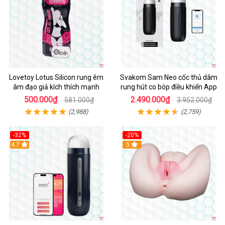
Lovetoy Lotus Silicon rung êm
Svakom Sam Neo cốc thủ dâm
âm đạo giả kích thích mạnh
rung hút co bóp điều khiển App
500.000₫
2.490.000₫
581.000₫
3.952.000₫
(2,988)
(2,759)
-32%
-20%
Hot
4.7
Hot
5