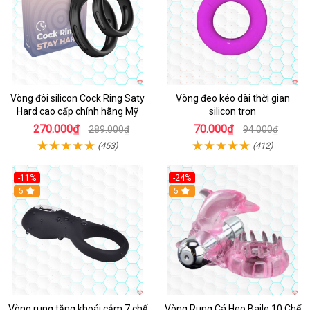
Vòng đôi silicon Cock Ring Saty
Vòng đeo kéo dài thời gian
Hard cao cấp chính hãng Mỹ
silicon trơn
270.000₫
70.000₫
289.000₫
94.000₫
(453)
(412)
-11%
-24%
5
5
Vòng rung tăng khoái cảm 7 chế
Vòng Rung Cá Heo Baile 10 Chế