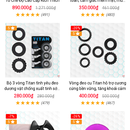
10 Chế Độ Cao Cấp Kích Thích
toàn, cảm giác mềm mịn, mua
ngay
890.000₫
350.000₫
1.271.000₫
461.000₫
(491)
(483)
5
-20%
Hot
5
Bộ 3 vòng Titan tình yêu đeo
Vòng đeo cu Titan hỗ trợ cương
dương vật chống xuất tinh sớm
cứng bền vững, tăng khoái cảm
chất liệu silicon y tế
280.000₫
400.000₫
280.000₫
500.000₫
(479)
(467)
-7%
-26%
5
5