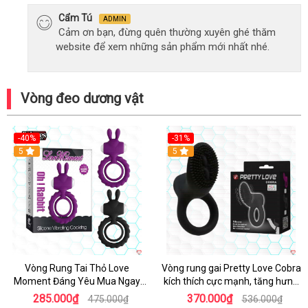
Cẩm Tú
ADMIN
Cảm ơn bạn, đừng quên thường xuyên ghé thăm
website để xem những sản phẩm mới nhất nhé.
Vòng đeo dương vật
-40%
-31%
5
5
Vòng Rung Tai Thỏ Love
Vòng rung gai Pretty Love Cobra
Moment Đáng Yêu Mua Ngay
kích thích cực mạnh, tăng hưng
Giá Tốt
phấn
285.000₫
370.000₫
475.000₫
536.000₫