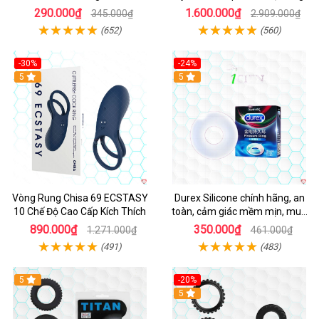
Mạnh Mẽ Kích Thích Điểm G
290.000₫
1.600.000₫
345.000₫
2.909.000₫
(652)
(560)
-30%
-24%
Hot
5
5
Vòng Rung Chisa 69 ECSTASY
Durex Silicone chính hãng, an
10 Chế Độ Cao Cấp Kích Thích
toàn, cảm giác mềm mịn, mua
ngay
890.000₫
350.000₫
1.271.000₫
461.000₫
(491)
(483)
5
-20%
Hot
5