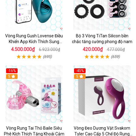
Vòng Rung Gush Lovense Điều
Bộ 3 Vòng TiTan Silicon bền
Khiển App Kích Thích Sung
chắc tăng cường phong độ nam
Sướng
4.500.000₫
420.000₫
6.923.000₫
477.000₫
(695)
(659)
-16%
-45%
Hot
5
5
Vòng Rung Tai Thỏ Baile Siêu
Vòng Đeo Dương Vật Svakom
Phê Kích Thích Tăng Khoái Cảm
Tyler Cao Cấp 5 Chế Độ Rung