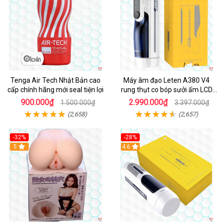
Tenga Air Tech Nhật Bản cao
Máy âm đạo Leten A380 V4
cấp chính hãng mới seal tiện lợi
rung thụt co bóp sưởi ấm LCD
đẹp
900.000₫
2.990.000₫
1.500.000₫
3.397.000₫
(2,658)
(2,657)
-32%
-28%
Hot
5
Hot
4.6