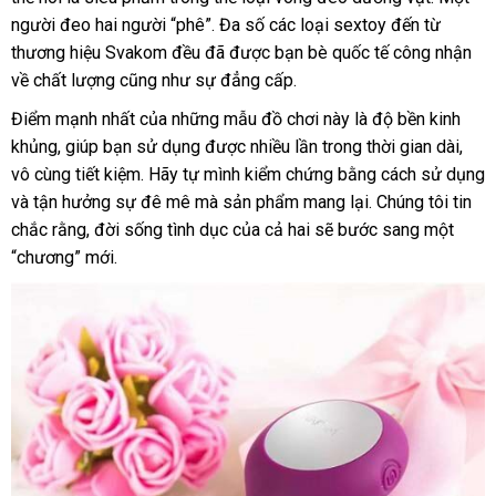
người đeo hai người “phê”
gần
. Đa số
có
các loại sextoy đến từ
thương hiệu Svakom đều
hướng
đã
nhất
hàng
được bạn bè quốc tế công nhận
nên
về chất lượng
tốt
cũng như sự đẳng cấp.
dẫn
giả
chọn
nhất
Điểm mạnh nhất
thông
của
tham
những mẫu đồ chơi này là độ bền kinh
khủng
báo
, giúp bạn sử dụng
minh
khảo
vệ
được nhiều lần trong thời gian dài
khác
,
vô cùng tiết kiệm
giá
mini
. Hãy tự mình kiểm chứng bằng cách sử dụng
sinh
hàng
rẻ
và tận hưởng sự đê mê
vệ
mà sản phẩm mang lại
tại
. Chúng tôi tin
nhất
chắc rằng
so
, đời sống tình dục
sinh
tiết
của cả hai
ở
sẽ bước sang một
nhà
“chương” mới.
sánh
kiệm
đâu
uy
tín