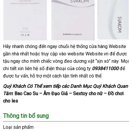
Hãy nhanh chóng đến ngay chuỗi hệ thống cửa hàng Website
Vòng
gần nhà nhất
bảo
hoặc truy cập vào website Website.vn
bảng
để
chợ
được
rung
tậu ngay cho mình chiếc vòng đeo dương vật “xịn xò” này
hành
giá
shope
. Mọi
cao
chi tiết xin liên hệ số điện thoại
giá
của công ty
0938411000
cao
để
vou
cấp
được tư vấn
an
, hỗ trợ một cách tận tình nhất
bán
có
có thể.
cấp
Svakom
Tyler
toàn
nên
Quý Khách Có Thể xem tiếp
Lazada
các Danh Mục Quý Khách Quan
nhập
chọn
Tâm
:
Bao Cao Su
–
Âm Đạo Giả
–
Sextoy cho nữ
–
Đồ chơi
khẩu
cho les
Mỹ
DC90Q
Thông tin bổ sung
tại
Website.
Loại sản phẩm