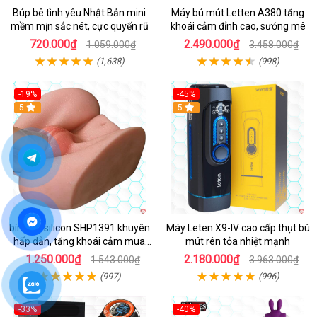
Búp bê tình yêu Nhật Bản mini
Máy bú mút Letten A380 tăng
mềm mịn sắc nét, cực quyến rũ
khoái cảm đỉnh cao, sướng mê
720.000₫
2.490.000₫
1.059.000₫
3.458.000₫
(1,638)
(998)
-19%
-45%
Hot
5
Hot
5
bím giả silicon SHP1391 khuyên
Máy Leten X9-IV cao cấp thụt bú
hấp dẫn, tăng khoái cảm mua
mút rên tỏa nhiệt mạnh
ngay
1.250.000₫
2.180.000₫
1.543.000₫
3.963.000₫
(997)
(996)
-33%
-40%