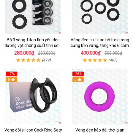
Bộ 3 vòng Titan tình yêu đeo
Vòng đeo cu Titan hỗ trợ cương
dương vật chống xuất tinh sớm
cứng bền vững, tăng khoái cảm
chất liệu silicon y tế
280.000₫
400.000₫
280.000₫
500.000₫
(479)
(467)
-7%
-26%
5
5
Vòng đôi silicon Cock Ring Saty
Vòng đeo kéo dài thời gian