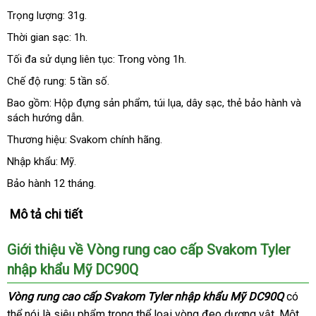
Trọng lượng: 31g.
Thời gian sạc: 1h.
Tối đa sử dụng liên tục: Trong vòng 1h.
Chế độ rung: 5 tần số.
Bao gồm: Hộp đựng sản phẩm
Thái
, túi lụa
địa
, dây sạc
Trung
, thẻ bảo hành
đấu
và
sách hướng dẫn.
Lan
chỉ
Quốc
giá
Thương hiệu: Svakom chính hãng.
Nhập khẩu: Mỹ.
Bảo hành 12 tháng.
Mô tả chi tiết
Giới thiệu về Vòng rung cao cấp Svakom Tyler
nhập khẩu Mỹ DC90Q
Vòng rung cao cấp Svakom Tyler nhập khẩu Mỹ DC90Q
đăng
có
thể nói là siêu phẩm trong thể loại vòng đeo dương vật
đẹp
. Một
ký