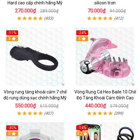
Hard cao cấp chính hãng Mỹ
silicon trơn
270.000₫
70.000₫
289.000₫
94.000₫
(453)
(412)
-11%
-24%
5
5
Vòng rung tăng khoái cảm 7 chế
Vòng Rung Cá Heo Baile 10 Chế
độ rung dùng sạc chính hãng Mỹ
Độ Tăng Khoái Cảm Đỉnh Cao
550.000₫
440.000₫
615.000₫
579.000₫
(407)
(399)
-30%
-14%
5
4.7