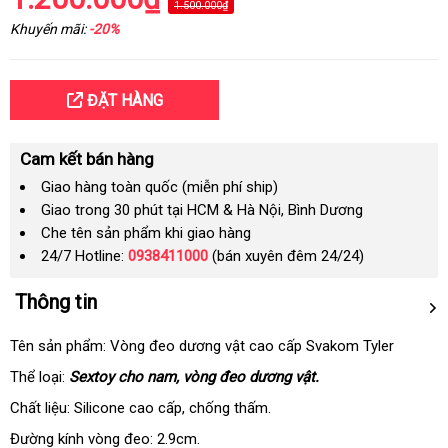
1.500.000₫
Khuyến mãi:
-20%
ĐẶT HÀNG
Cam kết bán hàng
Giao hàng toàn quốc (miễn phí ship)
Giao trong 30 phút tại HCM & Hà Nội, Bình Dương
Che tên sản phẩm khi giao hàng
24/7 Hotline:
0938411000
(bán xuyên đêm 24/24)
Thông tin
Tên sản phẩm: Vòng đeo dương vật cao cấp Svakom Tyler
Thể loại:
Sextoy cho nam, vòng đeo dương vật.
Chất liệu: Silicone cao cấp
nhập
, chống thấm.
khẩu
Đường kính vòng đeo: 2.9cm.