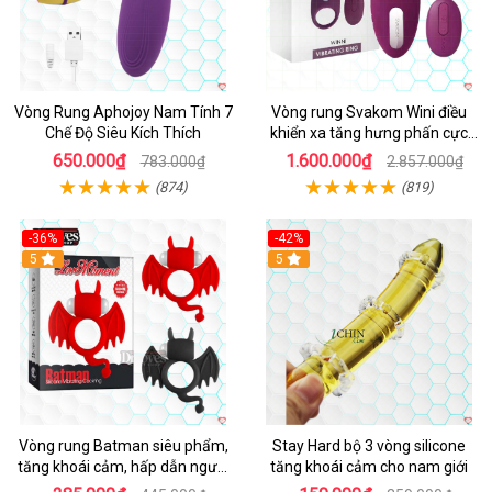
Vòng Rung Aphojoy Nam Tính 7
Vòng rung Svakom Wini điều
Chế Độ Siêu Kích Thích
khiển xa tăng hưng phấn cực
đỉnh
650.000₫
1.600.000₫
783.000₫
2.857.000₫
(874)
(819)
-36%
-42%
5
5
Vòng rung Batman siêu phẩm,
Stay Hard bộ 3 vòng silicone
tăng khoái cảm, hấp dẫn người
tăng khoái cảm cho nam giới
dùng