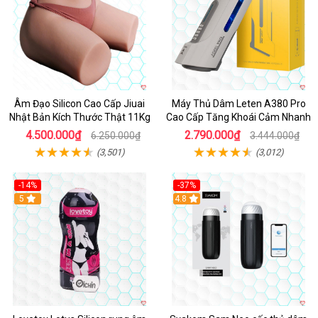
Âm Đạo Silicon Cao Cấp Jiuai
Máy Thủ Dâm Leten A380 Pro
Nhật Bản Kích Thước Thật 11Kg
Cao Cấp Tăng Khoái Cảm Nhanh
4.500.000₫
2.790.000₫
6.250.000₫
3.444.000₫
(3,501)
(3,012)
-14%
-37%
Hot
5
4.8