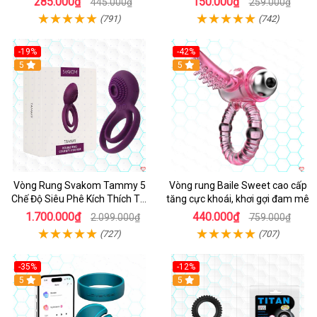
285.000₫
150.000₫
445.000₫
259.000₫
(791)
(742)
-19%
-42%
5
5
Vòng Rung Svakom Tammy 5
Vòng rung Baile Sweet cao cấp
Chế Độ Siêu Phê Kích Thích Tối
tăng cực khoái, khơi gợi đam mê
Đa
1.700.000₫
440.000₫
2.099.000₫
759.000₫
(727)
(707)
-35%
-12%
Hot
5
5