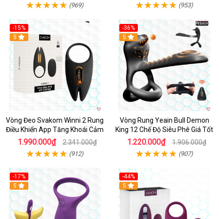
(969)
(953)
-15%
-36%
Hot
5
Hot
5
Vòng Đeo Svakom Winni 2 Rung
Vòng Rung Yeain Bull Demon
Điều Khiển App Tăng Khoái Cảm
King 12 Chế Độ Siêu Phê Giá Tốt
1.990.000₫
1.220.000₫
2.341.000₫
1.906.000₫
(912)
(907)
-17%
-44%
Hot
5
5