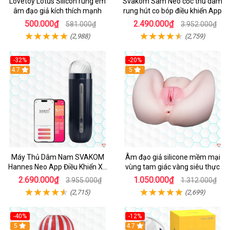
Lovetoy Lotus Silicon rung êm
Svakom Sam Neo cốc thủ dâm
âm đạo giả kích thích mạnh
rung hút co bóp điều khiển App
500.000₫
2.490.000₫
581.000₫
3.952.000₫
(2,988)
(2,759)
-32%
-20%
Hot
4.7
Hot
5
Máy Thủ Dâm Nam SVAKOM
Âm đạo giả silicone mềm mại
Hannes Neo App Điều Khiển Xa
vùng tam giác vàng siêu thực
Cao Cấp
2.690.000₫
1.050.000₫
3.955.000₫
1.312.000₫
(2,715)
(2,699)
-40%
-12%
Hot
5
Hot
4.7