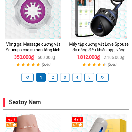
Vòng gai Massage dương vật
Máy tập dương vật Love Spouse
Youcups cao su non tăng kích
đa năng điều khiển app, vòng
thước
đeo siêu tiện
350.000₫
1.812.000₫
500.000₫
2.106.000₫
(379)
(378)
1
2
3
4
5
Sextoy Nam
-28%
-19%
4.7
Hot
4.8