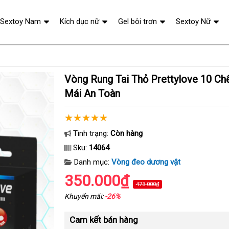
Sextoy Nam
Kích dục nữ
Gel bôi trơn
Sextoy Nữ
Vòng Rung Tai Thỏ Prettylove 10 Chế Độ Rung Thoải
Mái An Toàn
Tình trạng:
Còn hàng
Sku:
14064
Danh mục:
Vòng đeo dương vật
350.000₫
473.000₫
Khuyến mãi:
-26%
Cam kết bán hàng