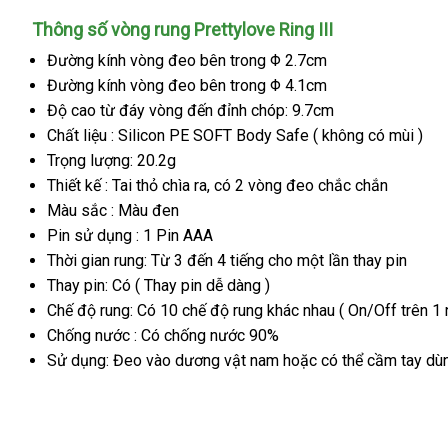
Thông số vòng rung Prettylove Ring III
Đường kính vòng đeo bên trong Φ 2.7cm
Đường kính vòng đeo bên trong Φ 4.1cm
Độ cao từ đáy vòng đến đỉnh chóp: 9.7cm
Chất liệu : Silicon PE SOFT Body Safe ( không có mùi )
Trọng lượng: 20.2g
Thiết kế : Tai thỏ chìa ra
đã
, có 2 vòng đeo chắc chắn
Màu sắc : Màu đen
qua
Pin sử dụng : 1 Pin AAA
sử
Thời gian rung: Từ 3 đến 4 tiếng cho một lần thay pin
dụng
Thay pin: Có ( Thay pin dễ dàng )
Chế độ rung: Có 10 chế độ rung khác nhau ( On/Off trên 1 
Chống nước : Có chống nước 90%
Sử dụng: Đeo vào dương vật nam
shopee
hoặc
giá
có thể cầm tay d
bán
lẻ