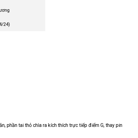
Dương
4/24)
hắn
hỗ
, phần tai thỏ chìa ra kích thích trực tiếp điểm G
ở
, thay pin
trợ
đâu