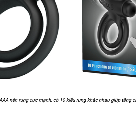
in AAA nên rung cực mạnh
nổi
, có 10 kiểu rung khác nhau giúp tăng 
tiếng