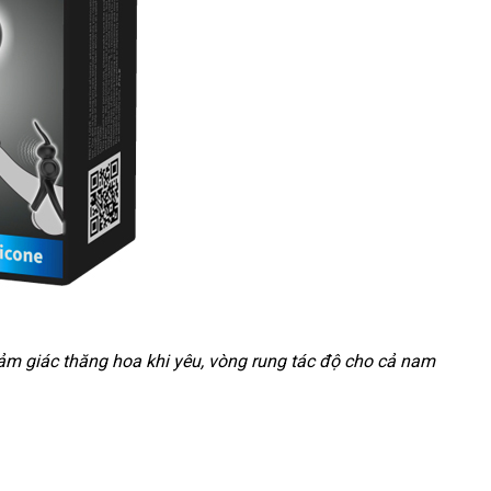
cảm giác thăng hoa khi yêu
hỗ
, vòng rung tác độ cho cả nam
trợ