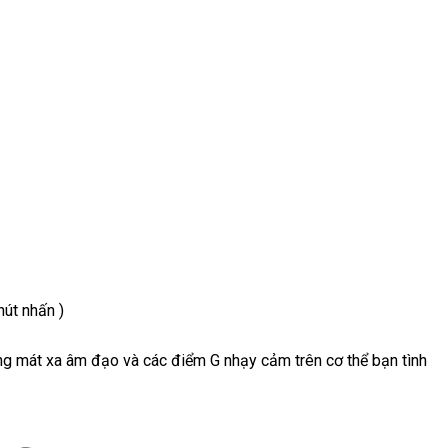
nút nhấn )
ùng mát xa âm đạo
mới
và
bảo
các điểm G nhạy cảm trên cơ thể bạn tình
nhất
hành