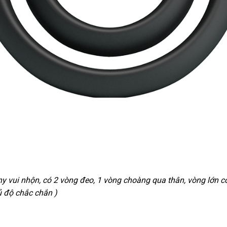
ny vui nhộn
xuất
, có 2 vòng đeo
to
, 1 vòng choàng qua thân
ăn
, vòng lớn 
 độ chắc chắn )
xứ
trộm