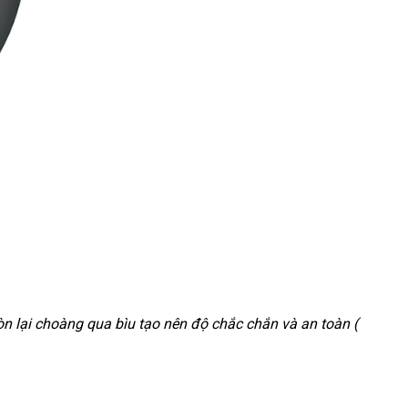
còn lại choàng qua bìu tạo nên độ chắc chắn
mới
và an toàn (
nhất