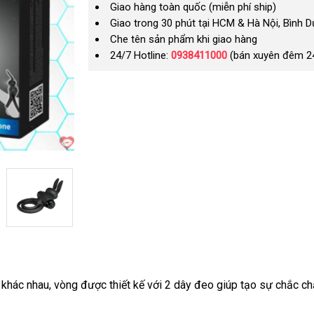
Giao hàng toàn quốc (miễn phí ship)
Giao trong 30 phút tại HCM & Hà Nội, Bình 
Che tên sản phẩm khi giao hàng
24/7 Hotline:
0938411000
(bán xuyên đêm 2
 khác nhau
nhập
, vòng
lắp
được thiết kế
hàng
với 2 dây đeo giúp tạo sự chắc c
hàng
đặt
nhái