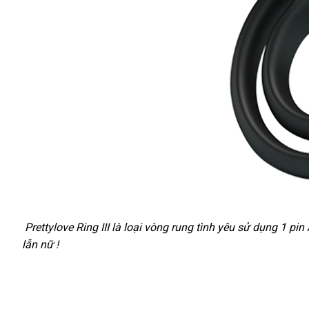
Vòng
Prettylove Ring III là loại vòng rung tình yêu sử dụng 1 p
Rung
lẫn nữ !
Tai
Thỏ
Prettylove
10