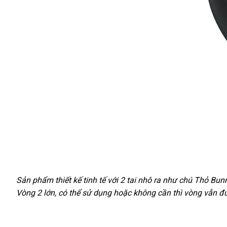
Vòng
Sản phẩm thiết kế tinh tế
ở
với 2 tai nhô ra như chú Thỏ Bun
Rung
Vòng 2 lớn
ăn
,
ở
có thể sử dụng
đâu
giá
hoặc không cần
Đức
thì vòng
nội
vẫn đủ
Tai
trộm
đâu
tốt
rẻ
địa
Thỏ
Prettylove