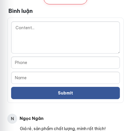
Bình luận
V
ò
n
g
r
u
n
g
t
ì
Ngọc Ngân
N
n
h
Giá rẻ, sản phẩm chất lượng, mình rất thích!