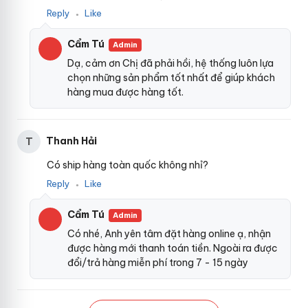
y
Reply
Like
ê
●
u
A
Cẩm Tú
Admin
i
Dạ, cảm ơn Chị đã phải hồi, hệ thống luôn lựa
c
chọn những sản phẩm tốt nhất để giúp khách
h
hàng mua được hàng tốt.
a
o
m
à
Thanh Hải
T
u
V
t
ò
Có ship hàng toàn quốc không nhỉ?
í
n
Reply
Like
m
●
g
r
Cẩm Tú
Admin
u
n
Có nhé, Anh yên tâm đặt hàng online ạ, nhận
g
được hàng mới thanh toán tiền. Ngoài ra được
t
đổi/trả hàng miễn phí trong 7 - 15 ngày
ì
n
h