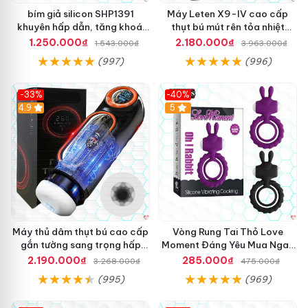
bím giả silicon SHP1391
Máy Leten X9-IV cao cấp
khuyên hấp dẫn, tăng khoái
thụt bú mút rên tỏa nhiệt
cảm mua ngay
mạnh
1.250.000₫
2.180.000₫
1.543.000₫
3.963.000₫
(997)
(996)
-33%
-40%
Hot
4.9
5
Máy thủ dâm thụt bú cao cấp
Vòng Rung Tai Thỏ Love
gắn tường sang trọng hấp
Moment Đáng Yêu Mua Ngay
dẫn
Giá Tốt
2.190.000₫
285.000₫
3.268.000₫
475.000₫
(995)
(969)