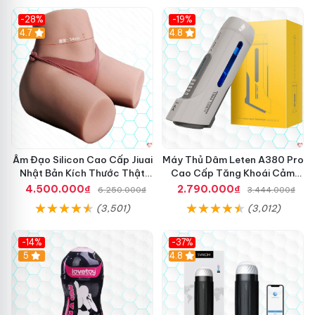
-28%
-19%
4.7
Hot
4.8
Âm Đạo Silicon Cao Cấp Jiuai
Máy Thủ Dâm Leten A380 Pro
Nhật Bản Kích Thước Thật
Cao Cấp Tăng Khoái Cảm
11Kg
Nhanh
4.500.000₫
2.790.000₫
6.250.000₫
3.444.000₫
(3,501)
(3,012)
-14%
-37%
Hot
5
4.8