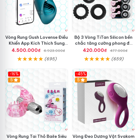
Vòng Rung Gush Lovense Điều
Bộ 3 Vòng TiTan Silicon bền
Khiển App Kích Thích Sung
chắc tăng cường phong độ
Sướng
nam
4.500.000₫
420.000₫
6.923.000₫
477.000₫
(695)
(659)
-16%
-45%
Hot
5
5
Vòng Rung Tai Thỏ Baile Siêu
Vòng Đeo Dương Vật Svakom