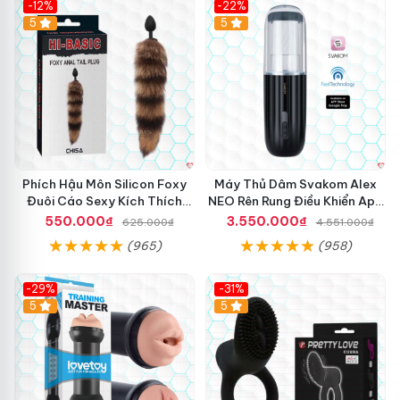
-12%
-22%
Hot
5
5
Phích Hậu Môn Silicon Foxy
Máy Thủ Dâm Svakom Alex
Đuôi Cáo Sexy Kích Thích
NEO Rên Rung Điều Khiển App
Mạnh
Siêu Phê
550.000₫
3.550.000₫
625.000₫
4.551.000₫
(965)
(958)
-29%
-31%
Hot
5
5