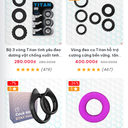
Bộ 3 vòng Titan tình yêu đeo
Vòng đeo cu Titan hỗ trợ
dương vật chống xuất tinh
cương cứng bền vững, tăng
sớm chất liệu silicon y tế
khoái cảm
280.000₫
400.000₫
280.000₫
500.000₫
(479)
(467)
-7%
-26%
5
5