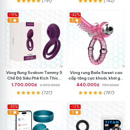
(791)
(742)
-19%
-42%
5
5
Vòng Rung Svakom Tammy 5
Vòng rung Baile Sweet cao
Chế Độ Siêu Phê Kích Thích
cấp tăng cực khoái, khơi gợi
Tối Đa
đam mê
1.700.000₫
440.000₫
2.099.000₫
759.000₫
(727)
(707)
-35%
-12%
Hot
5
5