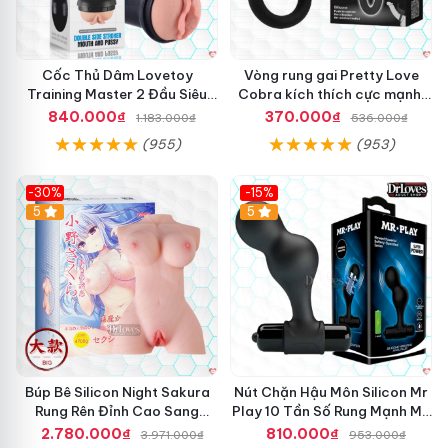
Cốc Thủ Dâm Lovetoy
Vòng rung gai Pretty Love
Training Master 2 Đầu Siêu
Cobra kích thích cực mạnh,
Thật Giá Tốt
tăng hưng phấn
840.000₫
370.000₫
1.183.000₫
536.000₫
(955)
(953)
-30%
-15%
Hot
5
Hot
5
Búp Bê Silicon Night Sakura
Nút Chặn Hậu Môn Silicon Mr
Rung Rên Đỉnh Cao Sang
Play 10 Tần Số Rung Mạnh Mẽ
Trọng
Kích Thích
2.780.000₫
810.000₫
3.971.000₫
953.000₫