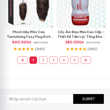
Phích Hậu Môn Cáo
Cốc Âm Đạo Mini Cao Cấp –
Tantalizing Foxy Plug Kích
Thiết Kế Tiện Lợi, Tăng Khoái
Thích Siêu Phê
Cảm
600.000₫
280.000₫
882.000₫
394.000₫
(940)
(940)
1
2
3
4
5
SUBMIT