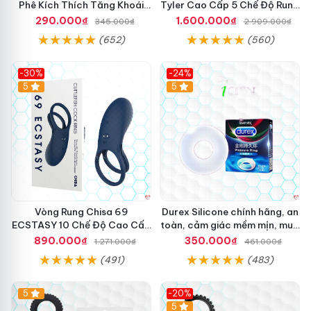
Phê Kích Thích Tăng Khoái
Tyler Cao Cấp 5 Chế Độ Rung
Cảm
Mạnh Mẽ Kích Thích Điểm G
290.000₫
1.600.000₫
345.000₫
2.909.000₫
(652)
(560)
-30%
-24%
Hot
5
5
Vòng Rung Chisa 69
Durex Silicone chính hãng, an
ECSTASY 10 Chế Độ Cao Cấp
toàn, cảm giác mềm mịn, mua
Kích Thích
ngay
890.000₫
350.000₫
1.271.000₫
461.000₫
(491)
(483)
5
-20%
Hot
5