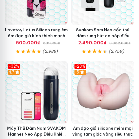
Lovetoy Lotus Silicon rung êm
Svakom Sam Neo cốc thủ
âm đạo giả kích thích mạnh
dâm rung hút co bóp điều
khiển App
500.000₫
2.490.000₫
581.000₫
3.952.000₫
(2,988)
(2,759)
-32%
-20%
Hot
4.7
Hot
5
Máy Thủ Dâm Nam SVAKOM
Âm đạo giả silicone mềm mại
Hannes Neo App Điều Khiển
vùng tam giác vàng siêu thực