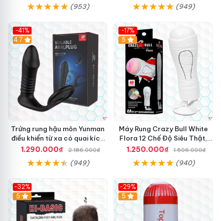
(953)
(949)
-41%
-17%
Hot
4.7
5
Trứng rung hậu môn Yunman
Máy Rung Crazy Bull White
điều khiển từ xa có quai kích
Flora 12 Chế Độ Siêu Thật,
thích
Kích Thích
1.290.000₫
1.250.000₫
2.186.000₫
1.506.000₫
(949)
(940)
-32%
-29%
Hot
5
5