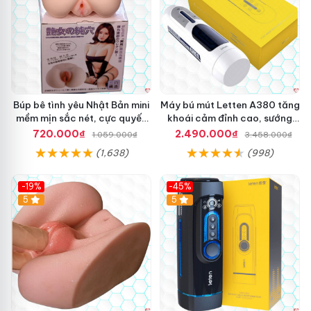
Búp bê tình yêu Nhật Bản mini
Máy bú mút Letten A380 tăng
mềm mịn sắc nét, cực quyến
khoái cảm đỉnh cao, sướng
rũ
mê
720.000₫
2.490.000₫
1.059.000₫
3.458.000₫
(1,638)
(998)
-19%
-45%
Hot
5
Hot
5