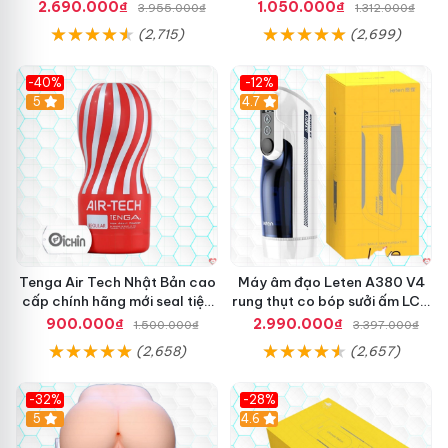
Xa Cao Cấp
2.690.000₫
1.050.000₫
3.955.000₫
1.312.000₫
(2,715)
(2,699)
-40%
-12%
Hot
5
Hot
4.7
Tenga Air Tech Nhật Bản cao
Máy âm đạo Leten A380 V4
cấp chính hãng mới seal tiện
rung thụt co bóp sưởi ấm LCD
lợi
đẹp
900.000₫
2.990.000₫
1.500.000₫
3.397.000₫
(2,658)
(2,657)
-32%
-28%
Hot
5
Hot
4.6