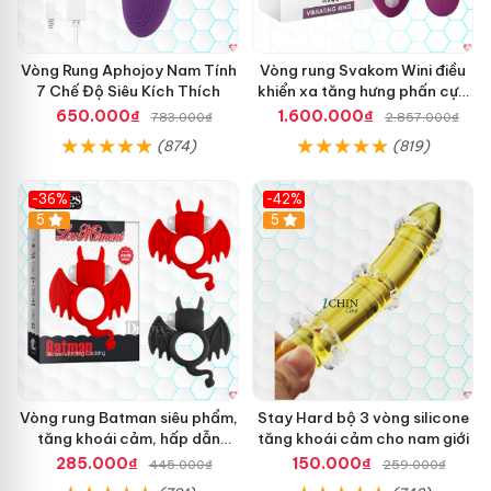
Sau khi thỏa mãn
mới nhất
, vệ sinh vòng đeo sạch
lắp
c
á
đặt
sẽ đem bảo quản
cung cấp
để tái sử dụng.
h
c
a
h
Vòng Rung Aphojoy Nam Tính
Vòng rung Svakom Wini điều
Để nơi khô ráo
bảo hành
, tránh bụi bẩn
Nhật Bản
và
o
đ
7 Chế Độ Siêu Kích Thích
khiển xa tăng hưng phấn cực
m
nhiệt độ cao
e
đỉnh
650.000₫
1.600.000₫
783.000₫
2.857.000₫
à
o
Để xa tầm tay trẻ em
u
ở
(874)
(819)
t
v
í
ị
-36%
-42%
m
t
5
5
r
í
s
a
u
t
i
n
h
h
Vòng rung Batman siêu phẩm,
Stay Hard bộ 3 vòng silicone
o
tăng khoái cảm, hấp dẫn
tăng khoái cảm cho nam giới
à
người dùng
285.000₫
150.000₫
445.000₫
259.000₫
n