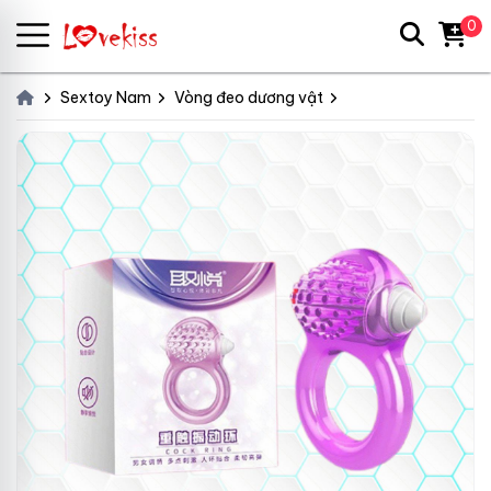
0
Sextoy Nam
Vòng đeo dương vật