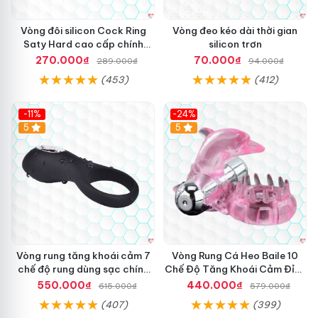
Vòng đôi silicon Cock Ring
Vòng đeo kéo dài thời gian
Saty Hard cao cấp chính
silicon trơn
hãng Mỹ
270.000₫
70.000₫
289.000₫
94.000₫
(453)
(412)
-11%
-24%
5
5
Vòng rung tăng khoái cảm 7
Vòng Rung Cá Heo Baile 10
chế độ rung dùng sạc chính
Chế Độ Tăng Khoái Cảm Đỉnh
hãng Mỹ
Cao
550.000₫
440.000₫
615.000₫
579.000₫
(407)
(399)