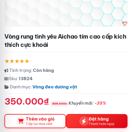
Vòng rung tình yêu Aichao tím cao cấp kích
thích cực khoái
Tình trạng:
Còn hàng
Sku:
13824
Danh mục:
Vòng đeo dương vật
350.000₫
Khuyến mãi:
-35%
538.000₫
Thêm vào giỏ
Đặt hàng
Tiếp tục mua sắm
Thanh toán ngay