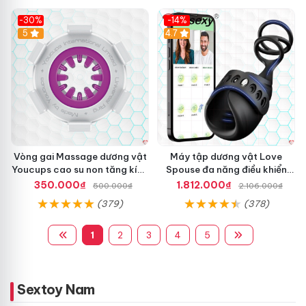
-30%
-14%
5
4.7
Vòng gai Massage dương vật
Máy tập dương vật Love
Youcups cao su non tăng kích
Spouse đa năng điều khiển
thước
app, vòng đeo siêu tiện
350.000₫
1.812.000₫
500.000₫
2.106.000₫
(379)
(378)
1
2
3
4
5
Sextoy Nam