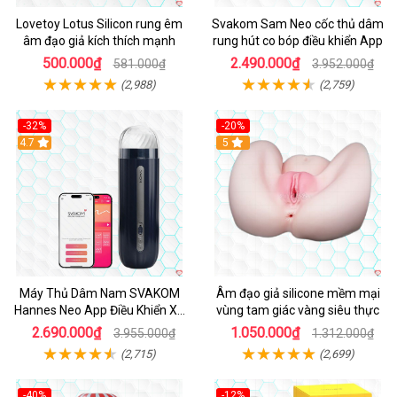
Lovetoy Lotus Silicon rung êm
Svakom Sam Neo cốc thủ dâm
âm đạo giả kích thích mạnh
rung hút co bóp điều khiển App
500.000₫
2.490.000₫
581.000₫
3.952.000₫
(2,988)
(2,759)
-32%
-20%
Hot
4.7
Hot
5
Máy Thủ Dâm Nam SVAKOM
Âm đạo giả silicone mềm mại
Hannes Neo App Điều Khiển Xa
vùng tam giác vàng siêu thực
Cao Cấp
2.690.000₫
1.050.000₫
3.955.000₫
1.312.000₫
(2,715)
(2,699)
-40%
-12%