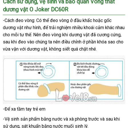
Cách sử dụng
tiki
, vệ sinh
bảng
và bảo quản Vòng thắt
thắt
dương vật O Joker DC60R
giá
dương
vật
-Cách đeo vòng: Có thể đeo vòng ở đầu khấc
voucher
hoặc gốc
O
dương vật như hình
kiểm
,
lớn
để trải nghiệm nhiều khoái cảm khác nhau
Joker
cho mỗi tư thế
shop
. Nên đeo vòng khi dương vật
tra
ăn
đã cương cứng
siê
,
DC60R
sau khi đeo vào chúng ta nên điều chỉnh ở phần khóa sao cho
chính
có
trộm
thị
hãng
thể
vừa vặn
an
với dương vật
hỗ
, không siết
đổi
quá chặt
nhanh
nhé.
điều
toàn
trợ
trả
nhất
chỉnh
hàng
để
Hiệu
vừa
vặn
dễ
với
dàng
cậu
nhỏ
hơn.
-Để xa tầm tay trẻ em
Cách
-Vệ sinh sản phẩm bằng nước
đeo
mới
và xà phòng trước
shop
và sau khi
Vòng
sử dụng
sửa
, sát khuẩn bằng nước muối sinh lý.
nhất