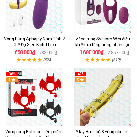
Vòng Rung Aphojoy Nam Tính 7
Vòng rung Svakom Wini điều
Chế Độ Siêu Kích Thích
khiển xa tăng hưng phấn cực
đỉnh
650.000₫
1.600.000₫
783.000₫
2.857.000₫
(874)
(819)
-36%
-42%
5
5
Vòng rung Batman siêu phẩm,
Stay Hard bộ 3 vòng silicone