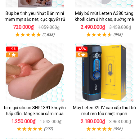
Búp bê tình yêu Nhật Bản mini
Máy bú mút Letten A380 tăng
mềm mịn sắc nét, cực quyến rũ
khoái cảm đỉnh cao, sướng mê
720.000₫
2.490.000₫
1.059.000₫
3.458.000₫
(1,638)
(998)
-19%
-45%
Hot
5
Hot
5
bím giả silicon SHP1391 khuyên
Máy Leten X9-IV cao cấp thụt bú
hấp dẫn, tăng khoái cảm mua
mút rên tỏa nhiệt mạnh
ngay
1.250.000₫
2.180.000₫
1.543.000₫
3.963.000₫
(997)
(996)