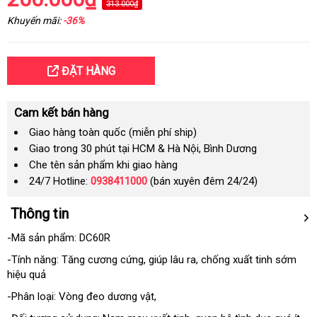
313.000₫
Khuyến mãi:
-36%
ĐẶT HÀNG
Cam kết bán hàng
Giao hàng toàn quốc (miễn phí ship)
Giao trong 30 phút tại HCM & Hà Nội, Bình Dương
Che tên sản phẩm khi giao hàng
24/7 Hotline:
0938411000
(bán xuyên đêm 24/24)
Thông tin
-Mã sản phẩm: DC60R
-Tính năng: Tăng cương cứng
theo
, giúp lâu ra
bảng
, chống xuất tinh sớm
hiệu quả
yêu
giá
cầu
-Phân loại: Vòng đeo dương vật
thế
,
giới