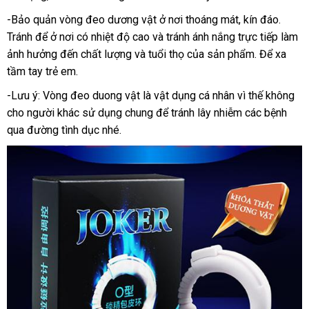
thắt
chữa
-Bảo quản vòng đeo dương vật ở nơi thoáng mát
ăn
, kín đáo
vệ
.
dương
Tránh
an
để ở nơi có nhiệt độ cao
Trung
và tránh ánh nắng trực tiếp làm
trộm
sinh
vật
ảnh hưởng đến chất lượng
O
toàn
phân
và tuổi thọ
Quốc
hỗ
của sản phẩm
cửa
. Để xa
Joker
tầm tay trẻ em.
phối
trợ
hàng
DC60R
-Lưu ý: Vòng đeo duong vật là vật dụng cá nhân vì thế không
cho người khác sử dụng chung
bảng
để tránh lây nhiễm
hàng
các bệnh
qua đường tình dục
cũ
nhé.
giá
giả