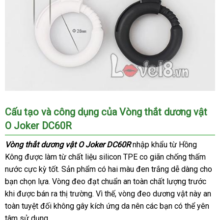
Kích
Cấu tạo
dễ
và công dụng
đặt
của Vòng thắt dương vật
thước
O Joker DC60R
dàng
hàng
lừa
của
đảo
Vòng
Vòng thắt dương vật O Joker DC60R
nhập khẩu từ Hồng
thắt
Kông
lớn
được làm từ chất liệu silicon TPE co giãn chống thấm
dương
nước cực kỳ tốt
phản
. Sản phẩm có hai màu đen trắng dễ dàng cho
vật
bạn chọn lựa
O
đấu
. Vòng đeo đạt chuẩn an toàn chất lượng trước
hồi
Joker
khi
có
được bán ra thị trường
giá
dễ
. Vì thế
voucher
, vòng đeo dương vật này an
DC60R
toàn
nên
đánh
tuyệt đối không gây kích ứng da nên
dàng
địa
các bạn
link
có thể yên
tâm sử dụng.
chọn
giá
chỉ
web