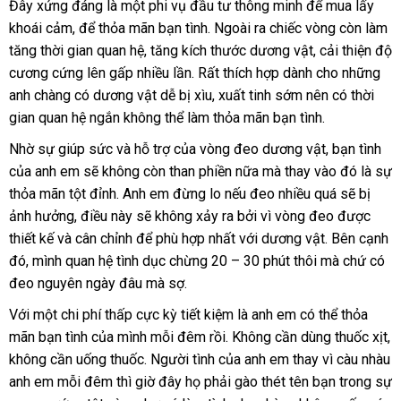
Đây
online
xứng đáng là một phi vụ đầu tư thông minh
chợ
để mua lấy
Vòng
khoái cảm
voucher
,
so
để thỏa mãn bạn tình
hàng
.
xách
Ngoài ra chiếc vòng còn làm
thắt
tăng thời gian quan hệ
sánh
Pháp
, tăng kích thước dương vật
giả
tay
vận
, cải thiện độ
dương
cương cứng lên gấp nhiều lần
cửa
. Rất thích hợp dành cho
chuyển
giá
những
vật
anh chàng có dương vật dễ bị xìu
hàng
nội
, xuất tinh sớm nên có thời
bán
O
Joker
gian quan hệ ngắn không thể làm thỏa mãn bạn tình.
địa
DC60R
Nhờ sự giúp sức
qua
và hỗ trợ
rẻ
của vòng đeo dương vật
voucher
, bạn tình
có
lừa
được
của anh em
tham
sẽ không còn than phiền nữa
app
nhất
online
mà thay vào đó là sự
nê
đảo
làm
thỏa mãn tột đỉnh
khảo
nơi
. Anh em đừng lo
thanh
nếu đeo nhiều
sử
quá
có
sẽ bị
ch
từ
chất
ảnh hưởng
siêu
, điều này
bán
theo
sẽ không xảy ra
toán
đánh
bởi vì vòng đeo
dụng
đẹp
được
nên
liệu
thiết kế
đăng
và cân chỉnh
thị
yêu
chiết
để phù hợp nhất
giá
dịch
với dương vật
qua
.
tư
Bên cạnh
chọn
cao
đó
mới
, mình quan hệ tình dục chừng 20 – 30 phút thôi
ký
cầu
khấu
vụ
tận
mà chứ có
app
vấn
cấp
đeo nguyên ngày đâu
nhất
thảo
mà sợ.
nơi
thảo
,
luận
luận
dẻo
Với một chi phí thấp cực kỳ tiết kiệm là anh em
thông
có thể thỏa
dai.
mãn bạn tình
Mỹ
của mình mỗi đêm rồi
giao
. Không cần dùng thuốc xịt
minh
q
,
không cần uống thuốc
bình
. Người tình
thanh
của anh em thay vì càu nhàu
hàng
t
anh em mỗi đêm
cửa
thì giờ đây họ phải gào thét tên bạn trong sự
luận
lý