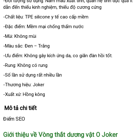
-Đối tượng sử dụng: Nam mau xuất tinh
tổng
, quan hệ tình dục
tham
quá ít
dẫn đến thiếu kinh nghiệm
xuất
, thiếu độ cương cứng
hợp
khảo
xứ
-Chất liệu: TPE silicone y tế cao cấp mềm
-Đặc điểm: Mềm mại chống thấm nước
-Mùi: Không mùi
-Màu sắc: Đen – Trắng
-Ưu điểm: Không gây kích ứng da
thông
, co giãn đàn hồi tốt.
minh
-Rung: Không có rung
-Số lần sử dụng
Úc
rất nhiều lần
-Thương hiệu: Joker
-Xuất xứ: Hồng kông
Mô tả chi tiết
Điểm SEO
Giới thiệu về Vòng thắt dương vật O Joker