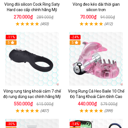
Vòng đôi silicon Cock Ring Saty
Vòng đeo kéo dài thời gian
Hard cao cấp chính hãng Mỹ
silicon trơn
270.000₫
70.000₫
289.000₫
94.000₫
(453)
(412)
-11%
-24%
5
5
Vòng rung tăng khoái cảm 7 chế
Vòng Rung Cá Heo Baile 10 Chế
độ rung dùng sạc chính hãng Mỹ
Độ Tăng Khoái Cảm Đỉnh Cao
550.000₫
440.000₫
615.000₫
579.000₫
(407)
(399)
-30%
-14%