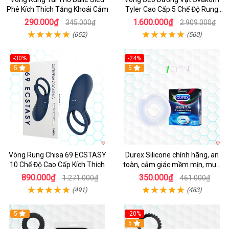
Phê Kích Thích Tăng Khoái Cảm
Tyler Cao Cấp 5 Chế Độ Rung
Mạnh Mẽ Kích Thích Điểm G
290.000₫
1.600.000₫
345.000₫
2.909.000₫
(652)
(560)
-30%
-24%
Hot
5
5
Vòng Rung Chisa 69 ECSTASY
Durex Silicone chính hãng, an
10 Chế Độ Cao Cấp Kích Thích
toàn, cảm giác mềm mịn, mua
ngay
890.000₫
350.000₫
1.271.000₫
461.000₫
(491)
(483)
5
-20%
Hot
5