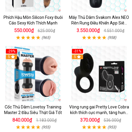
Phích Hậu Môn Silicon Foxy Đuôi
Máy Thủ Dâm Svakom Alex NEO
Cáo Sexy Kích Thích Mạnh
Rên Rung Điều Khiển App Siêu
Phê
550.000₫
3.550.000₫
625.000₫
4.551.000₫
(965)
(958)
-29%
-31%
Hot
5
5
Cốc Thủ Dâm Lovetoy Training
Vòng rung gai Pretty Love Cobra
Master 2 Đầu Siêu Thật Giá Tốt
kích thích cực mạnh, tăng hưng
phấn
840.000₫
370.000₫
1.183.000₫
536.000₫
(955)
(953)