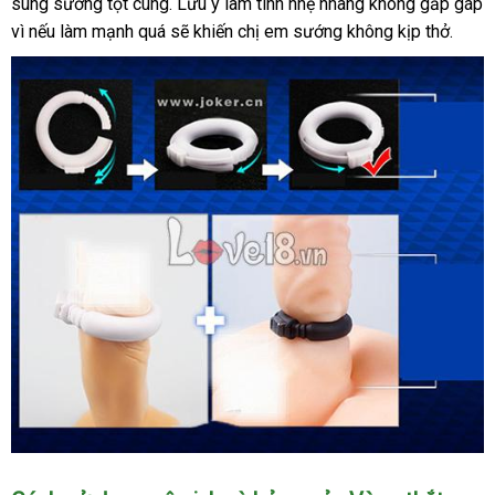
sung sướng tột cùng
hàng
lấy
. Lưu ý làm tình nhẹ nhàng không gấp gáp
vì
đại
nếu làm mạnh
dễ
quá
hàng
Đức
sẽ khiến chị em sướng không kịp thở.
lý
dàng
Vòng