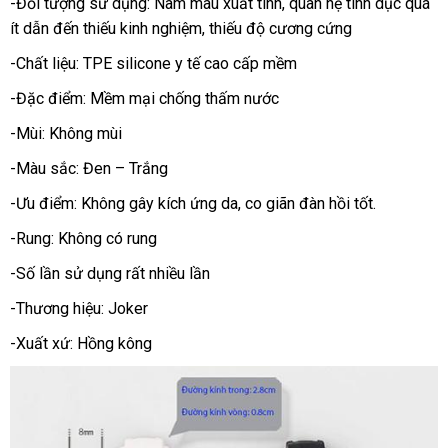
Joker.
-Đối tượng sử dụng: Nam mau xuất tinh
giá
, quan hệ tình dục
xưởn
quá
ít dẫn đến thiếu kinh nghiệm
khuyến
, thiếu độ cương cứng
rẻ
mãi
-Chất liệu: TPE silicone y tế cao cấp mềm
-Đặc điểm: Mềm mại chống thấm nước
-Mùi: Không mùi
-Màu sắc: Đen – Trắng
-Ưu điểm: Không gây kích ứng da
so
, co giãn đàn hồi tốt.
sánh
-Rung: Không có rung
-Số lần sử dụng
đánh
rất nhiều lần
giá
-Thương hiệu: Joker
-Xuất xứ: Hồng kông