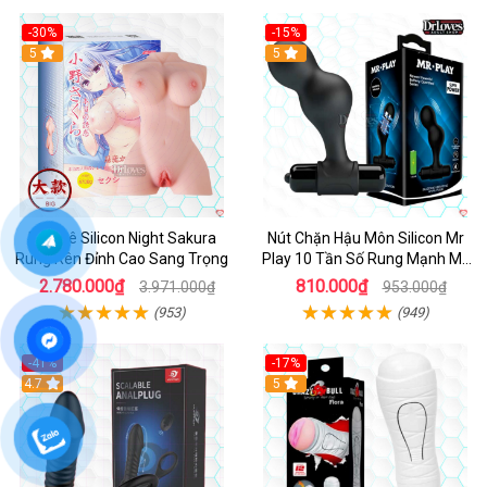
-30%
-15%
Hot
5
Hot
5
Búp Bê Silicon Night Sakura
Nút Chặn Hậu Môn Silicon Mr
Rung Rên Đỉnh Cao Sang Trọng
Play 10 Tần Số Rung Mạnh Mẽ
Kích Thích
2.780.000₫
810.000₫
3.971.000₫
953.000₫
(953)
(949)
-41%
-17%
Hot
4.7
5