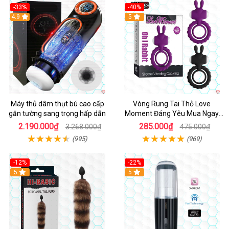
-33%
-40%
Hot
4.9
5
Máy thủ dâm thụt bú cao cấp
Vòng Rung Tai Thỏ Love
gắn tường sang trọng hấp dẫn
Moment Đáng Yêu Mua Ngay
Giá Tốt
2.190.000₫
285.000₫
3.268.000₫
475.000₫
(995)
(969)
-12%
-22%
Hot
5
5