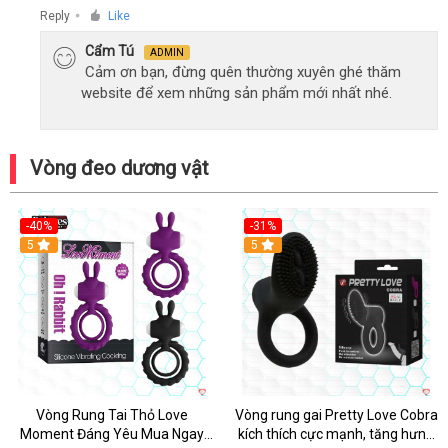
Reply
Like
●
Cẩm Tú
ADMIN
Cảm ơn bạn, đừng quên thường xuyên ghé thăm
website để xem những sản phẩm mới nhất nhé.
Vòng đeo dương vật
-40%
-31%
5
5
Vòng Rung Tai Thỏ Love
Vòng rung gai Pretty Love Cobra
Moment Đáng Yêu Mua Ngay
kích thích cực mạnh, tăng hưng