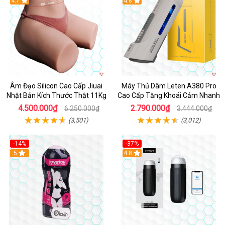
4.7
Hot
4.8
Âm Đạo Silicon Cao Cấp Jiuai
Máy Thủ Dâm Leten A380 Pro
Nhật Bản Kích Thước Thật 11Kg
Cao Cấp Tăng Khoái Cảm Nhanh
4.500.000₫
2.790.000₫
6.250.000₫
3.444.000₫
(3,501)
(3,012)
-14%
-37%
Hot
5
4.8