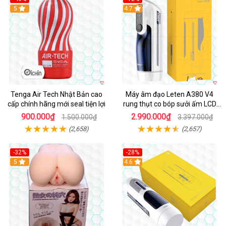
Hot
5
Hot
4.7
Tenga Air Tech Nhật Bản cao
Máy âm đạo Leten A380 V4
cấp chính hãng mới seal tiện lợi
rung thụt co bóp sưởi ấm LCD
đẹp
900.000₫
2.990.000₫
1.500.000₫
3.397.000₫
(2,658)
(2,657)
-32%
-28%
Hot
5
Hot
4.6