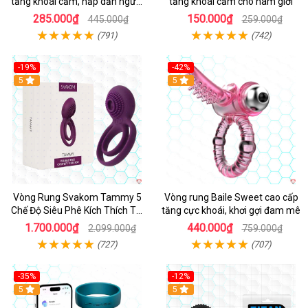
tăng khoái cảm, hấp dẫn người
tăng khoái cảm cho nam giới
dùng
285.000₫
150.000₫
445.000₫
259.000₫
(791)
(742)
-19%
-42%
5
5
Vòng Rung Svakom Tammy 5
Vòng rung Baile Sweet cao cấp
Chế Độ Siêu Phê Kích Thích Tối
tăng cực khoái, khơi gợi đam mê
Đa
1.700.000₫
440.000₫
2.099.000₫
759.000₫
(727)
(707)
-35%
-12%
Hot
5
5