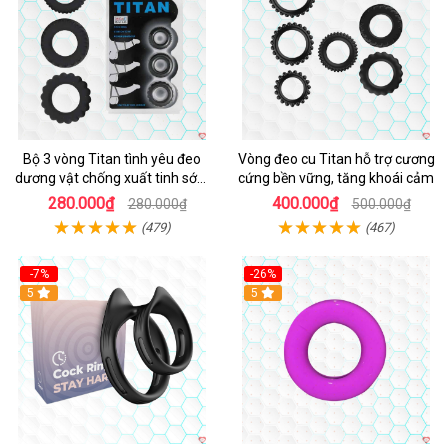
Bộ 3 vòng Titan tình yêu đeo
Vòng đeo cu Titan hỗ trợ cương
dương vật chống xuất tinh sớm
cứng bền vững, tăng khoái cảm
chất liệu silicon y tế
280.000₫
400.000₫
280.000₫
500.000₫
(479)
(467)
-7%
-26%
5
5