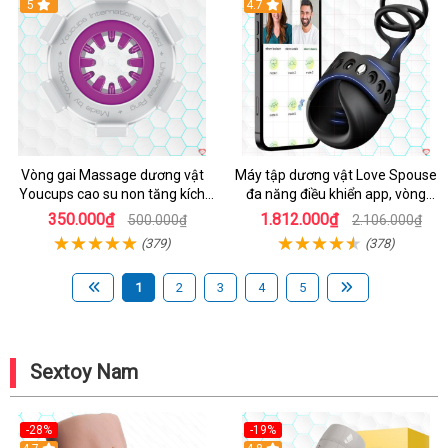
5
4.7
Vòng gai Massage dương vật
Máy tập dương vật Love Spouse
Youcups cao su non tăng kích
đa năng điều khiển app, vòng
thước
đeo siêu tiện
350.000₫
1.812.000₫
500.000₫
2.106.000₫
(379)
(378)
1
2
3
4
5
Sextoy Nam
-28%
-19%