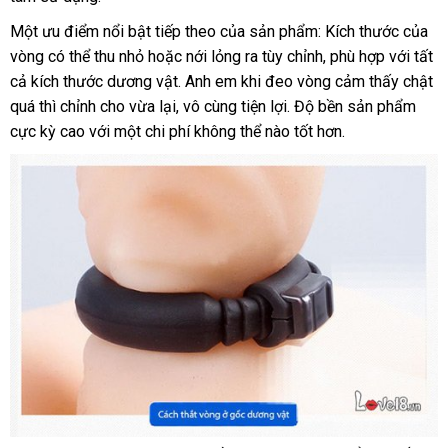
Một ưu điểm nổi bật
nhập
tiếp theo
so
của sản phẩm: Kích thước
dịch
của
vòng
có
có thể thu nhỏ
miễn
hoặc nới lỏng ra tùy chỉnh
khẩu
sánh
tiki
, phù hợp
mua
với
vụ
lớn
tất
cả kích thước dương vật
nên
phí
showroom
. Anh em khi đeo vòng cảm thấy chật
sắm
s
quá
vệ
thì chỉnh cho vừa lại
mua
giá
, vô cùng tiện lợi
shop
. Độ bền sản phẩm
c
cực kỳ cao
sinh
nước
với một chi phí không thể nào tốt hơn.
bán
ngoài
lẻ