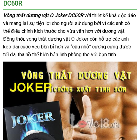
DC60R
Vòng thắt dương vật O Joker DC60R
cung
với thiết kế
ở
khá độc đáo
miễn
và mang lại sự tiện lợi cho người sử dụng
cấp
địa
bởi vì
Hàn
các anh
đâu
tại
có
phí
thể điều chỉnh kích thước cho vừa vặn hơn
chỉ
Lazada
với dương vật
Quốc
nơi
.
nhà
Đồng thời
Lazada
, vòng thắt dương vật O Joker còn hỗ trợ
so
các anh
nào
kéo dài cuộc yêu bền bỉ hơn
chiết
và “cậu nhỏ” cương cứng
sánh
nơi
được
tối đa
cung
, tha hồ thể hiện bản lĩnh phòng the
khấu
an
với bạn tình.
nào
cấp
toàn