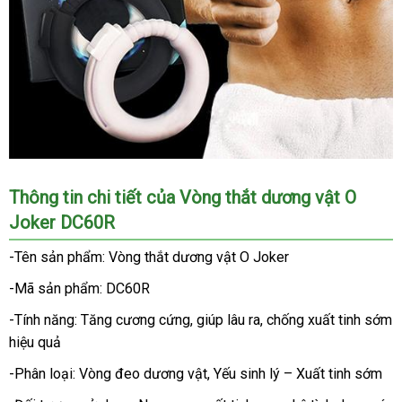
Vòng
Thông tin chi tiết
online
của Vòng thắt dương vật O
thắt
Joker DC60R
dương
vật
-Tên sản phẩm: Vòng thắt dương vật O Joker
O
Joker
-Mã sản phẩm: DC60R
DC60R
-Tính năng: Tăng cương cứng
đổi
, giúp lâu ra
cũ
, chống xuất tinh sớm
đến
hiệu quả
trả
từ
thương
-Phân loại: Vòng đeo dương vật
rẻ
, Yếu sinh lý – Xuất tinh sớm
hiệu
nhất