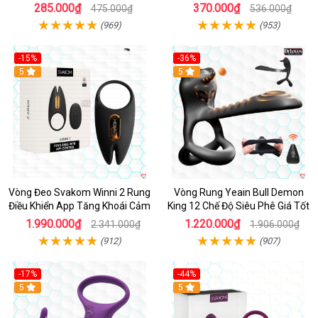
Giá Tốt
phấn
285.000₫
370.000₫
475.000₫
536.000₫
(969)
(953)
-15%
-36%
Hot
5
Hot
5
Vòng Đeo Svakom Winni 2 Rung
Vòng Rung Yeain Bull Demon
Điều Khiển App Tăng Khoái Cảm
King 12 Chế Độ Siêu Phê Giá Tốt
1.990.000₫
1.220.000₫
2.341.000₫
1.906.000₫
(912)
(907)
-17%
-44%
Hot
5
5